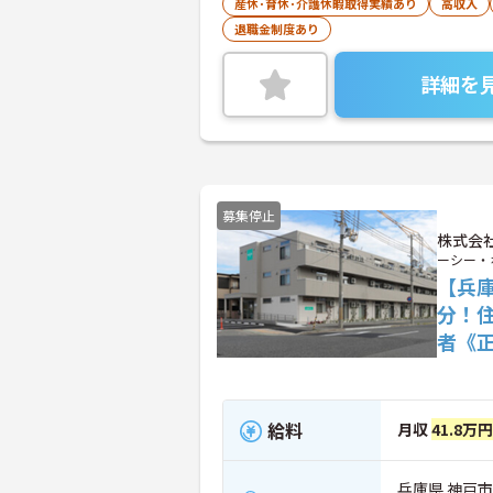
産休･育休･介護休暇取得実績あり
高収入
退職金制度あり
詳細を
募集停止
株式会社
ーシー・
【兵
分！
者《
給料
月収
41.8万
兵庫県 神戸市