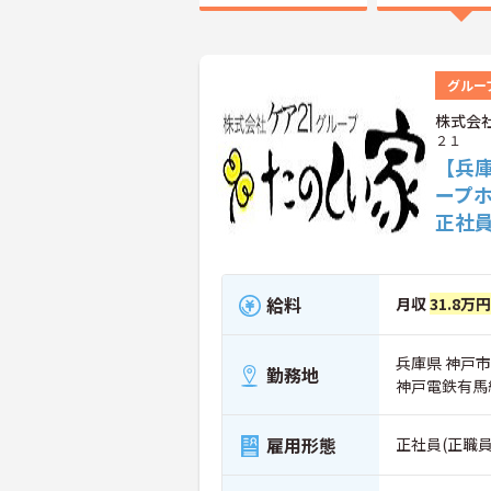
グルー
株式会
２１
【兵
ープ
正社
給料
月収
31.8万円
兵庫県 神戸市
勤務地
神戸電鉄有馬
雇用形態
正社員(正職員