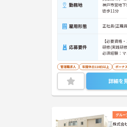
勤務地
神戸市営地下
徒歩11分
雇用形態
正社員(正職員
【必要資格・
応募要件
研修(実践研
必須経験：マ
管理職求人
年間休日110日以上
ボーナ
詳細を
グルー
株式会