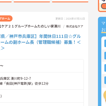
プホーム
更新日：2026年07月31日
マ
社ケア２１グループホームたのしい家湊川
株式会社ケア
お
庫県／神戸市兵庫区】年間休日111日☆グル
ホームの副ホーム長（管理職候補）募集！＜
員＞
～
兵庫区 湊川町9-12-7
線「長田(神戸電鉄)駅」徒歩12分
)