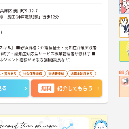
兵庫区 湊川町9-12-7
線「長田(神戸電鉄)駅」徒歩12分
)
スキル】 ■必須資格：介護福祉士・認知症介護実践者
修)終了・認知症対応型サービス事業管理者研修終了 ■
ネジメント経験がある方(副施設長など)
ス・賞与あり
社会保険完備
交通費支給
退職金制度あり
見る
無料
紹介してもらう