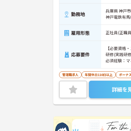
兵庫県 神戸市
勤務地
神戸電鉄有馬
雇用形態
正社員(正職員
【必要資格・
応募要件
研修(実践研
必須経験：マ
管理職求人
年間休日110日以上
ボーナ
詳細を