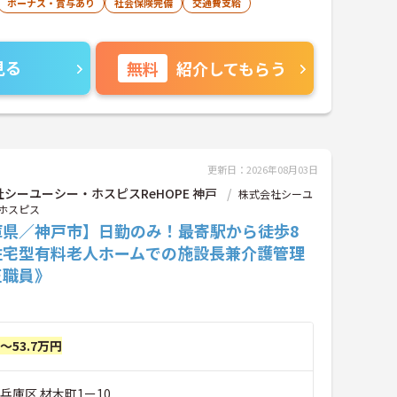
ボーナス・賞与あり
社会保険完備
交通費支給
見る
無料
紹介してもらう
更新日：2026年08月03日
シーユーシー・ホスピスReHOPE 神戸
株式会社シーユ
ホスピス
庫県／神戸市】日勤のみ！最寄駅から徒歩8
住宅型有料老人ホームでの施設長兼介護管理
正職員》
円～53.7万円
兵庫区 材木町1ー10