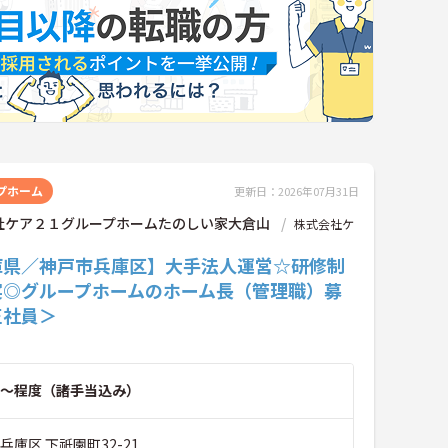
プホーム
更新日：2026年07月31日
社ケア２１グループホームたのしい家大倉山
株式会社ケ
庫県／神戸市兵庫区】大手法人運営☆研修制
実◎グループホームのホーム長（管理職）募
正社員＞
～程度（諸手当込み）
兵庫区 下祇園町32-21