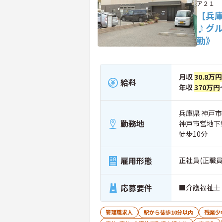
ア２１
【兵
♪グ
勤》
月収
30.8万円
給料
年収
370万円
兵庫県 神戸市
勤務地
神戸市営地下
徒歩10分
雇用形態
正社員(正職員
応募要件
■介護福祉士
管理職求人
駅から徒歩10分以内
残業少