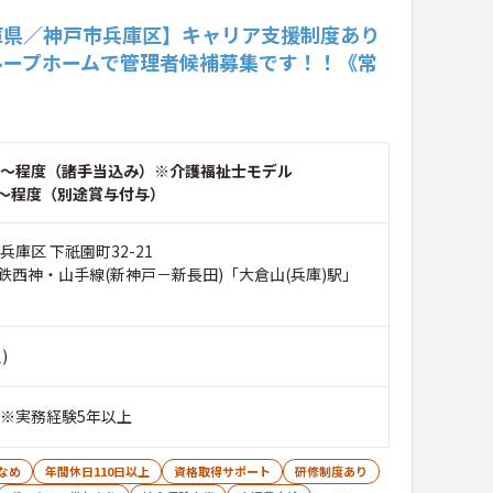
庫県／神戸市兵庫区】キャリア支援制度あり
ループホームで管理者候補募集です！！《常
～程度（諸手当込み）※介護福祉士モデル
～程度（別途賞与付与）
兵庫区 下祇園町32-21
鉄西神・山手線(新神戸－新長田)「大倉山(兵庫)駅」
)
 ※実務経験5年以上
なめ
年間休日110日以上
資格取得サポート
研修制度あり