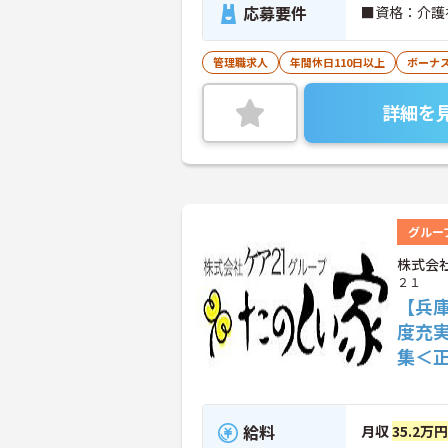
応募要件
■資格：介護
管理職求人
年間休日110日以上
ボーナ
詳細を
グルー
株式会
２１
【兵
度充
集＜
給料
月収
35.2万円