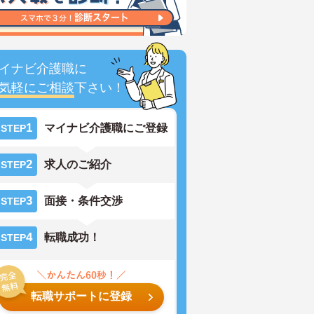
イナビ介護職に
気軽にご相談
下さい！
1
マイナビ介護職にご登録
STEP
2
求人のご紹介
STEP
3
面接・条件交渉
STEP
4
転職成功！
STEP
転職サポートに登録