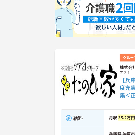
グルー
株式会
ア２１
【兵
度充
集＜
給料
月収
35.2万円
兵庫県 神戸市