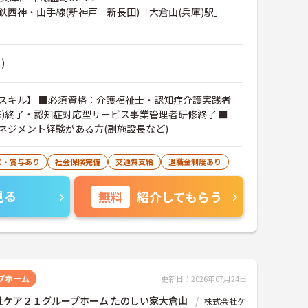
鉄西神・山手線(新神戸－新長田)「大倉山(兵庫)駅」
)
スキル】 ■必須資格：介護福祉士・認知症介護実践者
修)終了・認知症対応型サービス事業管理者研修終了 ■
ネジメント経験がある方(副施設長など)
ス・賞与あり
社会保険完備
交通費支給
退職金制度あり
見る
無料
紹介してもらう
プホーム
更新日：2026年07月24日
社ケア２１グループホーム たのしい家大倉山
株式会社ケ