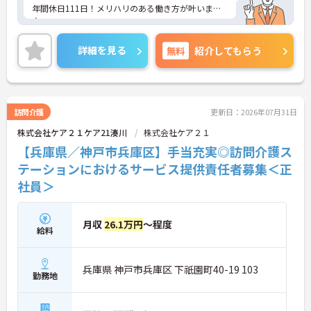
年間休日111日！メリハリのある働き方が叶います
♪
日勤のみ！18：00終業なので、お仕事終わりの時間
を大切に働けます◎
詳細を見る
無料
紹介してもらう
ご興味のある方には面接ポイントをお伝えしますの
で、お気軽にお問い合わせください！
訪問介護
更新日：2026年07月31日
株式会社ケア２１ケア21湊川
株式会社ケア２１
【兵庫県／神戸市兵庫区】手当充実◎訪問介護ス
テーションにおけるサービス提供責任者募集＜正
社員＞
月収
26.1万円
～程度
給料
兵庫県 神戸市兵庫区 下祇園町40-19 103
勤務地