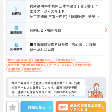
兵庫県 神戸市兵庫区 水木通２丁目２番１７
エルア・ジャスモ１Ｆ
勤務地
神戸高速線(三宮－西代)「新開地駅」徒歩5
分
契約社員・嘱託社員
雇用形態
■介護職員実務者研修修了者必須、介護福
応募要件
祉士あれば尚可
駅から徒歩10分以内
資格取得サポート
研修制度あり
産休･育休･介護休暇取得実績あり
ボーナス・賞与あり
社会保険完備
交通費支給
退職金制度あり
神戸市兵庫区に位置する訪問介護事業所です。定期
巡回サービスも展開しています。最寄り駅徒歩圏
内、通勤にも便利な立地です。ご興味のある方に
は、面接対策ポイントなど、さらに詳細をお話しい
たしますのでお気軽にご相談ください！
最新の募集状況を問
詳細を見る
無料
い合わせる