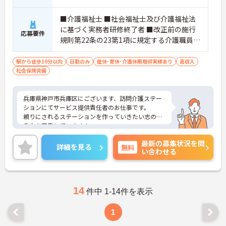
■介護福祉士 ■社会福祉士及び介護福祉法
に基づく実務者研修終了者 ■改正前の施行
応募要件
規則第22条の23第1項に規定する介護職員基
礎研修又は1級課程の研修を修了した者 ■訪
問介護従事経験のある方（3年程度が望まし
駅から徒歩10分以内
日勤のみ
産休･育休･介護休暇取得実績あり
高収入
社会保険完備
い）
兵庫県神戸市兵庫区にございます、訪問介護ステー
ションにてサービス提供責任者のお仕事です。
頼りにされるステーションを作っていきたい志のあ
る方を募集しています！
病児保育制度もございますので、安心して子育てと
最新の募集状況を問
両立しながら就業することが可能です。
詳細を見る
無料
い合わせる
ご興味ある方には、面接対策ポイントなど、さらに
詳細をお話しいたしますのでお気軽にご相談くださ
い。
14
件中 1-14件を表示
1