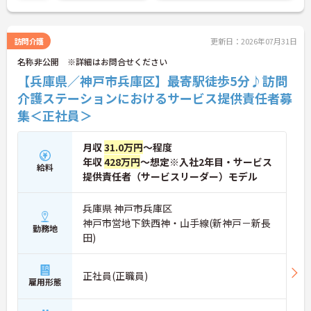
訪問介護
更新日：2026年07月31日
名称非公開 ※詳細はお問合せください
【兵庫県／神戸市兵庫区】最寄駅徒歩5分♪訪問
介護ステーションにおけるサービス提供責任者募
集＜正社員＞
月収
31.0万円
～程度
年収
428万円
～想定※入社2年目・サービス
給料
提供責任者（サービスリーダー）モデル
兵庫県 神戸市兵庫区
神戸市営地下鉄西神・山手線(新神戸－新長
勤務地
田)
正社員(正職員)
雇用形態