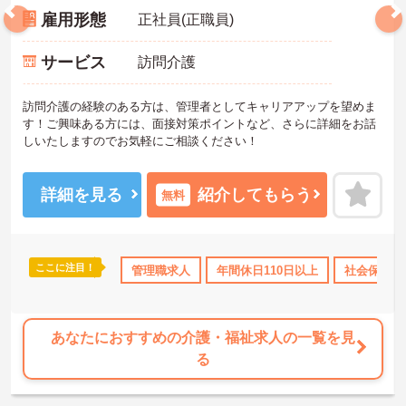
雇用形態
正社員(正職員)
サービス
訪問介護
訪問介護の経験のある方は、管理者としてキャリアアップを望めま
す！ご興味ある方には、面接対策ポイントなど、さらに詳細をお話
しいたしますのでお気軽にご相談ください！
詳細を見る
紹介してもらう
無料
ここに注目！
のみ
年間休日110日以上
管理職求人
産休･育休･介護休暇取得実績あり
年間休日110日以上
社会保険完
ボーナ
あなたにおすすめの介護・福祉求人の一覧を見
る