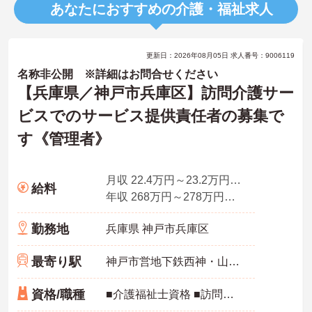
あなたにおすすめの介護・福祉求人
更新日：2026年08月05日 求人番号：9006119
名称非公開 ※詳細はお問合せください
【兵庫県／神戸市兵庫区】訪問介護サー
ビスでのサービス提供責任者の募集で
す《管理者》
月収 22.4万円～23.2万円別途、業務手当付与
給料
年収 268万円～278万円別途、業務手当 ・賞与付与
勤務地
兵庫県 神戸市兵庫区
最寄り駅
神戸市営地下鉄西神・山手線(新神戸－新長田)
資格/職種
■介護福祉士資格 ■訪問介護経験あれば尚良し