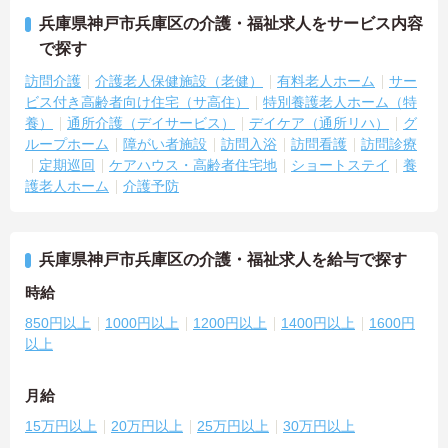
兵庫県神戸市兵庫区の介護・福祉求人をサービス内容
で探す
訪問介護
介護老人保健施設（老健）
有料老人ホーム
サー
ビス付き高齢者向け住宅（サ高住）
特別養護老人ホーム（特
養）
通所介護（デイサービス）
デイケア（通所リハ）
グ
ループホーム
障がい者施設
訪問入浴
訪問看護
訪問診療
定期巡回
ケアハウス・高齢者住宅地
ショートステイ
養
護老人ホーム
介護予防
兵庫県神戸市兵庫区の介護・福祉求人を給与で探す
時給
850円以上
1000円以上
1200円以上
1400円以上
1600円
以上
月給
15万円以上
20万円以上
25万円以上
30万円以上