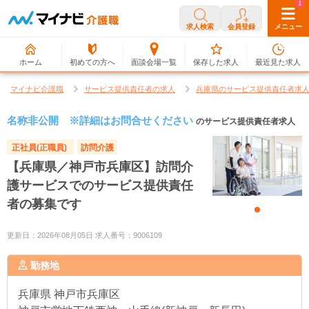
0
1
求人検索
会員登録
メニュー
ホーム
初めての方へ
面談会場一覧
保存した求人
最近見た求人
マイナビ介護職
サービス提供責任者の求人
兵庫県のサービス提供責任者求
名称非公開 ※詳細はお問合せください
のサービス提供責任者求人
正社員(正職員)
訪問介護
【兵庫県／神戸市兵庫区】訪問介
護サービスでのサービス提供責任
者の募集です
更新日：2026年08月05日 求人番号：9006109
勤務地
兵庫県
神戸市兵庫区