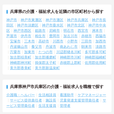
兵庫県の介護・福祉求人を近隣の市区町村から探す
神戸市
神戸市東灘区
神戸市灘区
神戸市兵庫区
神戸市長
田区
神戸市須磨区
神戸市垂水区
神戸市北区
神戸市中央
区
神戸市西区
姫路市
尼崎市
明石市
西宮市
洲本市
芦屋市
伊丹市
相生市
豊岡市
加古川市
赤穂市
西脇市
宝塚市
三木市
高砂市
川西市
小野市
三田市
加西市
丹波篠山市
養父市
丹波市
南あわじ市
朝来市
淡路市
宍粟市
加東市
たつの市
川辺郡猪名川町
多可郡多可町
加古郡稲美町
加古郡播磨町
神崎郡市川町
神崎郡福崎町
神崎郡神河町
揖保郡太子町
赤穂郡上郡町
佐用郡佐用町
美方郡香美町
美方郡新温泉町
兵庫県神戸市兵庫区の介護・福祉求人を職種で探す
介護職・ヘルパー
生活相談員
看護助手
ケアマネージャー
サービス提供責任者
施設長
児童発達支援管理責任者
サ
ービス管理責任者
生活支援員
管理者