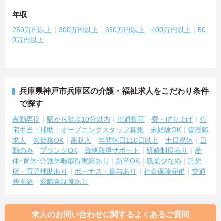
年収
250万円以上
300万円以上
350万円以上
400万円以上
50
0万円以上
兵庫県神戸市兵庫区の介護・福祉求人をこだわり条件
で探す
夜勤専従
駅から徒歩10分以内
車通勤可
寮・借り上げ
住
宅手当・補助
オープニングスタッフ募集
未経験OK
管理職
求人
無資格OK
高収入
年間休日110日以上
土日祝休
日
勤のみ
ブランクOK
資格取得サポート
研修制度あり
産
休･育休･介護休暇取得実績あり
新卒OK
残業少なめ
託児
所・育児補助あり
ボーナス・賞与あり
社会保険完備
交通
費支給
退職金制度あり
求人のお問い合わせに関するよくあるご質問