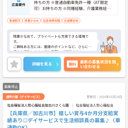
持ちの方 ※普通自動車免許一種（AT限定
応募要件
可）お持ちの方 ※同種経験、介護業務経験
がある方
車通勤可
残業少なめ
社会保険完備
交通費支給
残業少なめで、プライベートも充実できる環境で
す。
ご興味ある方には、面接のポイントなど、さらに詳
細をお話致しますのでお気軽にご相談ください。
最新の募集状況を問
詳細を見る
無料
い合わせる
募集停止
通所介護（デイサービス）
更新日：2026年01月26日
社会福祉法人恕心福祉会加古川さくら園
社会福祉法人恕心福祉会
【兵庫県／加古川市】嬉しい賞与4か月分支給実
績あり◎デイサービスで生活相談員の募集♪〈車
通勤OK〉