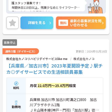
護スタッフ募集です！
年間休日110日以上、残業少なめとライフワークバ
ランスもしっかり保てます★
加えて賞与4.0か月分支給実績あり◎頑張った分だけ
最新の募集状況を問
評価してもらえる環境です♪
詳細を見る
無料
い合わせる
あなたの経験やスキルを活かして、高齢者の皆さま
が安心して過ごせる空間づくりにチャレンジしてみ
ませんか？
ご興味ある方には、面接対策ポイントなど、さらに
募集停止
詳細をお話しいたしますのでお気軽にご相談くださ
い。
通所介護（デイサービス）
更新日：2026年01月16日
株式会社カノコリハビリデイサービスlike me
株式会社カノコ
【兵庫県／加古川市】2023年夏開設予定♪駅チ
カ◎デイサービスでの生活相談員募集
月収
22.0万円～25.0万円
程度
給料
兵庫県 加古川市 加古川町溝之口800 加古
川プラザホテル1階
勤務地
ＪＲ山陽本線(神戸－門司)「加古川駅」徒歩