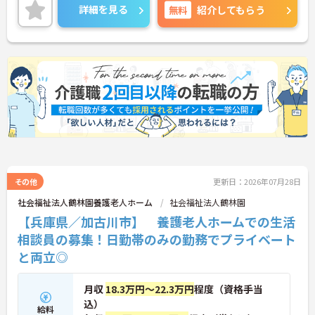
次のステージをご用意しているので、将来を見据え
詳細を見る
無料
紹介してもらう
て働くことができます♪
研修や勉強会のほか、現場の先輩たちからも学ぶこ
とは多く、働きながら着実にキャリアアップを目指
せます☆
ご興味がある方は是非一度マイナビまでお問合せく
ださい！さらに詳細などお伝えします！！
その他
更新日：2026年07月28日
社会福祉法人鶴林園養護老人ホーム
社会福祉法人鶴林園
【兵庫県／加古川市】 養護老人ホームでの生活
相談員の募集！日勤帯のみの勤務でプライベート
と両立◎
月収
18.3万円～22.3万円
程度（資格手当
込）
給料