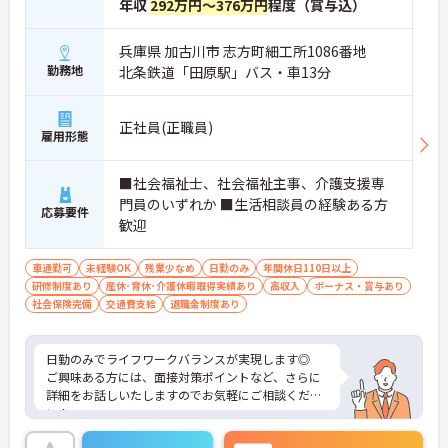
年収
292万円～376万円
程度（賞与込）
兵庫県 加古川市 志方町細工所1086番地
勤務地
北条鉄道「田原駅」バス・車13分
正社員(正職員)
雇用形態
■社会福祉士、社会福祉主事、介護支援専
門員のいずれか ■生活相談員の経験ある方
応募要件
歓迎
車通勤可
未経験OK
残業少なめ
日勤のみ
年間休日110日以上
研修制度あり
産休･育休･介護休暇取得実績あり
高収入
ボーナス・賞与あり
社会保険完備
交通費支給
退職金制度あり
日勤のみでライフワークバランスが実現します◎
ご興味ある方には、面接対策ポイントなど、さらに
詳細をお話しいたしますのでお気軽にご相談くださ
い！