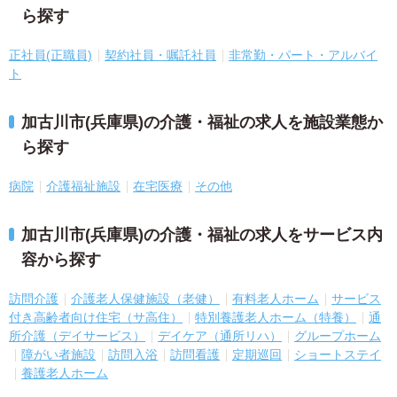
ら探す
正社員(正職員)
契約社員・嘱託社員
非常勤・パート・アルバイ
ト
加古川市(兵庫県)の介護・福祉の求人を施設業態か
ら探す
病院
介護福祉施設
在宅医療
その他
加古川市(兵庫県)の介護・福祉の求人をサービス内
容から探す
訪問介護
介護老人保健施設（老健）
有料老人ホーム
サービス
付き高齢者向け住宅（サ高住）
特別養護老人ホーム（特養）
通
所介護（デイサービス）
デイケア（通所リハ）
グループホーム
障がい者施設
訪問入浴
訪問看護
定期巡回
ショートステイ
養護老人ホーム