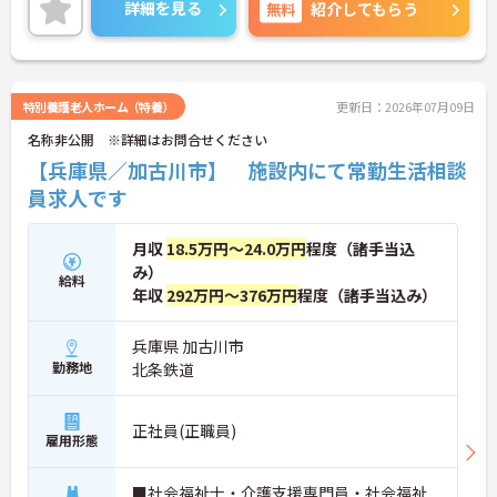
詳細を見る
無料
紹介してもらう
特別養護老人ホーム（特養）
更新日：2026年07月09日
名称非公開 ※詳細はお問合せください
【兵庫県／加古川市】 施設内にて常勤生活相談
員求人です
月収
18.5万円～24.0万円
程度（諸手当込
み）
給料
年収
292万円～376万円
程度（諸手当込み）
兵庫県 加古川市
勤務地
北条鉄道
正社員(正職員)
雇用形態
■社会福祉士・介護支援専門員・社会福祉