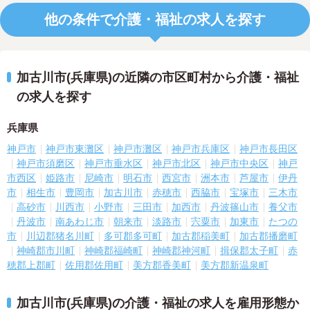
他の条件で介護・福祉の求人を探す
加古川市(兵庫県)の近隣の市区町村から介護・福祉
の求人を探す
兵庫県
神戸市
神戸市東灘区
神戸市灘区
神戸市兵庫区
神戸市長田区
神戸市須磨区
神戸市垂水区
神戸市北区
神戸市中央区
神戸
市西区
姫路市
尼崎市
明石市
西宮市
洲本市
芦屋市
伊丹
市
相生市
豊岡市
加古川市
赤穂市
西脇市
宝塚市
三木市
高砂市
川西市
小野市
三田市
加西市
丹波篠山市
養父市
丹波市
南あわじ市
朝来市
淡路市
宍粟市
加東市
たつの
市
川辺郡猪名川町
多可郡多可町
加古郡稲美町
加古郡播磨町
神崎郡市川町
神崎郡福崎町
神崎郡神河町
揖保郡太子町
赤
穂郡上郡町
佐用郡佐用町
美方郡香美町
美方郡新温泉町
加古川市(兵庫県)の介護・福祉の求人を雇用形態か