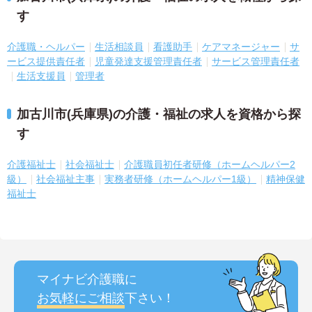
す
介護職・ヘルパー
生活相談員
看護助手
ケアマネージャー
サ
ービス提供責任者
児童発達支援管理責任者
サービス管理責任者
生活支援員
管理者
加古川市(兵庫県)の介護・福祉の求人を資格から探
す
介護福祉士
社会福祉士
介護職員初任者研修（ホームヘルパー2
級）
社会福祉主事
実務者研修（ホームヘルパー1級）
精神保健
福祉士
マイナビ介護職に
お気軽にご相談
下さい！