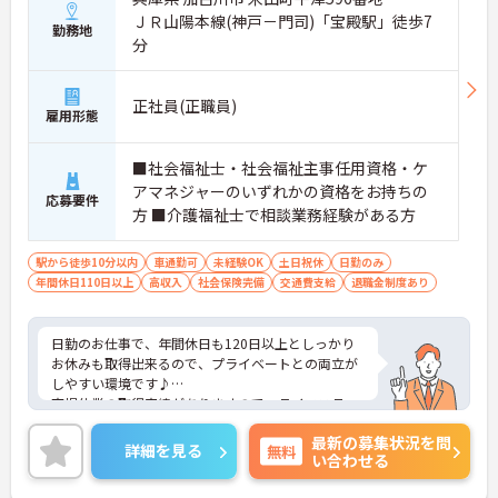
ＪＲ山陽本線(神戸－門司)「宝殿駅」徒歩7
勤務地
分
正社員(正職員)
雇用形態
■社会福祉士・社会福祉主事任用資格・ケ
アマネジャーのいずれかの資格をお持ちの
応募要件
方 ■介護福祉士で相談業務経験がある方
駅から徒歩10分以内
車通勤可
未経験OK
土日祝休
日勤のみ
年間休日110日以上
高収入
社会保険完備
交通費支給
退職金制度あり
日勤のお仕事で、年間休日も120日以上としっかり
お休みも取得出来るので、プライベートとの両立が
しやすい環境です♪
育児休業の取得実績がありますので、ライフステー
ジに応じて長くお仕事を続けていくことができま
最新の募集状況を問
す！
詳細を見る
無料
い合わせる
ご興味ある方には、面接対策ポイントなど、さらに
詳細をお話しいたしますのでお気軽にご相談くださ