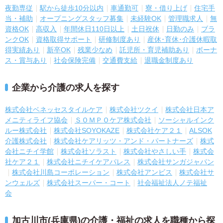
夜勤専従
駅から徒歩10分以内
車通勤可
寮・借り上げ
住宅手
当・補助
オープニングスタッフ募集
未経験OK
管理職求人
無
資格OK
高収入
年間休日110日以上
土日祝休
日勤のみ
ブラ
ンクOK
資格取得サポート
研修制度あり
産休･育休･介護休暇取
得実績あり
新卒OK
残業少なめ
託児所・育児補助あり
ボーナ
ス・賞与あり
社会保険完備
交通費支給
退職金制度あり
企業から介護の求人を探す
株式会社ベネッセスタイルケア
株式会社ツクイ
株式会社日本ア
メニティライフ協会
ＳＯＭＰＯケア株式会社
ソーシャルインク
ルー株式会社
株式会社SOYOKAZE
株式会社ケア２１
ALSOK
介護株式会社
株式会社ケアリッツ・アンド・パートナーズ
株式
会社ニチイ学館
株式会社ソラスト
株式会社やさしい手
株式会
社ケア２１
株式会社ニチイケアパレス
株式会社サンガジャパン
株式会社川島コーポレーション
株式会社アンビス
株式会社サ
ンウェルズ
株式会社スーパー・コート
社会福祉法人ノテ福祉
会
加古川市(兵庫県)の介護・福祉の求人を職種から探