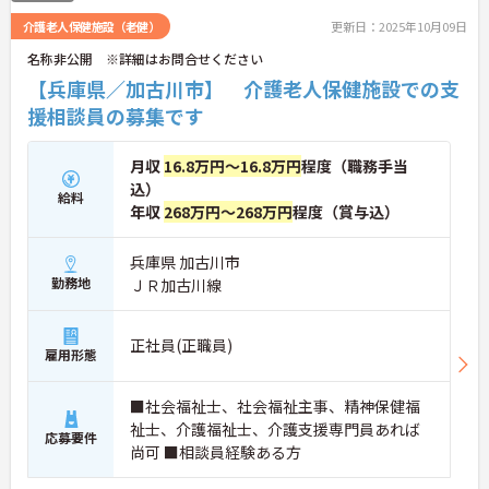
介護老人保健施設（老健）
更新日：2025年10月09日
名称非公開 ※詳細はお問合せください
【兵庫県／加古川市】 介護老人保健施設での支
援相談員の募集です
月収
16.8万円～16.8万円
程度（職務手当
込）
給料
年収
268万円～268万円
程度（賞与込）
兵庫県 加古川市
勤務地
ＪＲ加古川線
正社員(正職員)
雇用形態
■社会福祉士、社会福祉主事、精神保健福
祉士、介護福祉士、介護支援専門員あれば
応募要件
尚可 ■相談員経験ある方