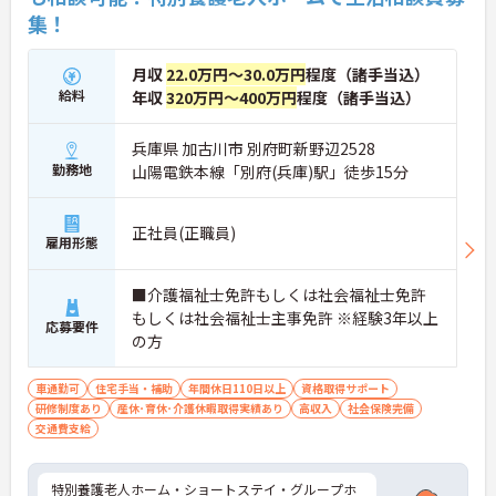
集！
月収
22.0万円～30.0万円
程度（諸手当込）
給料
年収
320万円～400万円
程度（諸手当込）
兵庫県 加古川市 別府町新野辺2528
勤務地
山陽電鉄本線「別府(兵庫)駅」徒歩15分
正社員(正職員)
雇用形態
■介護福祉士免許もしくは社会福祉士免許
もしくは社会福祉士主事免許 ※経験3年以上
応募要件
の方
車通勤可
住宅手当・補助
年間休日110日以上
資格取得サポート
研修制度あり
産休･育休･介護休暇取得実績あり
高収入
社会保険完備
交通費支給
特別養護老人ホーム・ショートステイ・グループホ