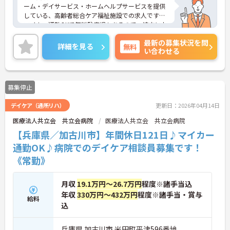
ーム・デイサービス・ホームヘルプサービスを提供
している、高齢者総合ケア福祉施設での求人です！
マイカー通勤OKで無料駐車場もあるので、遠方にお
住まいの方にもオススメですよ。
最新の募集状況を問
また各種研修や勉強会も充実しているので、スキル
詳細を見る
無料
い合わせる
アップ希望の方にもオススメです！
興味をお持ちの方はお気軽にお問い合わせ下さい！
募集停止
デイケア（通所リハ）
更新日：2026年04月14日
医療法人共立会 共立会病院
医療法人共立会 共立会病院
【兵庫県／加古川市】年間休日121日♪マイカー
通勤OK♪病院でのデイケア相談員募集です！
《常勤》
月収
19.1万円～26.7万円
程度※諸手当込
年収
330万円～432万円
程度※諸手当・賞与
給料
込
兵庫県 加古川市 米田町平津596番地