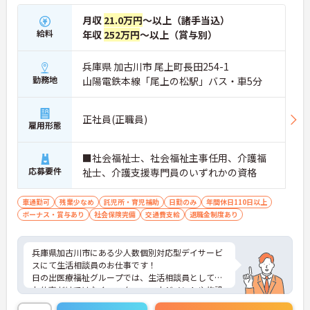
月収
21.0万円
～以上（諸手当込）
給料
年収
252万円
～以上（賞与別）
兵庫県 加古川市 尾上町長田254-1
勤務地
山陽電鉄本線「尾上の松駅」バス・車5分
正社員(正職員)
雇用形態
■社会福祉士、社会福祉主事任用、介護福
応募要件
祉士、介護支援専門員のいずれかの資格
車通勤可
残業少なめ
託児所・育児補助
日勤のみ
年間休日110日以上
ボーナス・賞与あり
社会保険完備
交通費支給
退職金制度あり
兵庫県加古川市にある少人数個別対応型デイサービ
スにて生活相談員のお仕事です！
日の出医療福祉グループでは、生活相談員としての
お仕事だけではなく、スタッフマネジメントや施設
管理など、