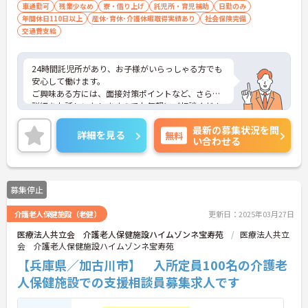
車通勤可
残業少なめ
寮・借り上げ
託児所・育児補助
日勤のみ
年間休日110日以上
産休･育休･介護休暇取得実績あり
社会保険完備
交通費支給
24時間託児所があり、お子様がいらっしゃる方でも
安心して働けます。
ご興味ある方には、面接対策ポイントなど、さらに
詳細をお話しいたしますのでお気軽にご相談くださ
い！
最新の募集状況を問
詳細を見る
無料
い合わせる
募集停止
介護老人保健施設（老健）
更新日：2025年03月27日
医療法人共立会 介護老人保健施設ハイムゾンネ宝寿苑
医療法人共立
会 介護老人保健施設ハイムゾンネ宝寿苑
【兵庫県／加古川市】 入所定員100名の介護老
人保健施設での支援相談員募集求人です