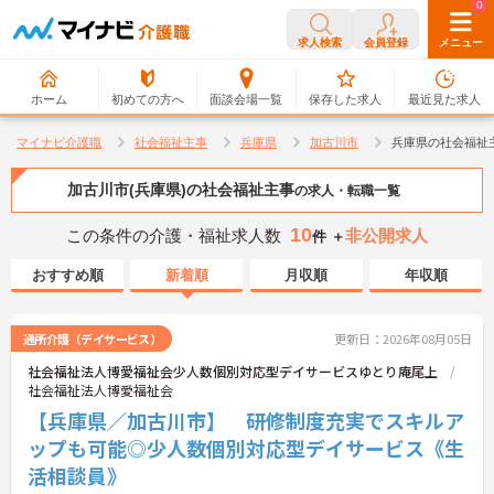
0
0
求人検索
会員登録
メニュー
ホーム
初めての方へ
面談会場一覧
保存した求人
最近見た求人
マイナビ介護職
社会福祉主事
兵庫県
加古川市
兵庫県の社会福祉
加古川市(兵庫県)の社会福祉主事
の求人・転職一覧
10
この条件の介護・福祉求人数
非公開求人
件 ＋
おすすめ順
新着順
月収順
年収順
通所介護（デイサービス）
更新日：2026年08月05日
社会福祉法人博愛福祉会少人数個別対応型デイサービスゆとり庵尾上
社会福祉法人博愛福祉会
【兵庫県／加古川市】 研修制度充実でスキルア
ップも可能◎少人数個別対応型デイサービス《生
活相談員》