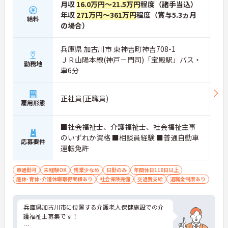
月収
16.0万円～21.5万円
程度（諸手当込）
年収
271万円～361万円
程度（賞与5.3ヵ月
給料
の場合）
兵庫県 加古川市 東神吉町神吉708-1
ＪＲ山陽本線(神戸－門司)「宝殿駅」バス・
勤務地
車6分
正社員(正職員)
雇用形態
■社会福祉士、介護福祉士、社会福祉主事
のいずれか資格 ■相談員経験 ■普通自動車
応募要件
運転免許
車通勤可
未経験OK
残業少なめ
日勤のみ
年間休日110日以上
産休･育休･介護休暇取得実績あり
社会保険完備
交通費支給
退職金制度あり
兵庫県加古川市に位置する介護老人保健施設での介
護福祉士募集です！