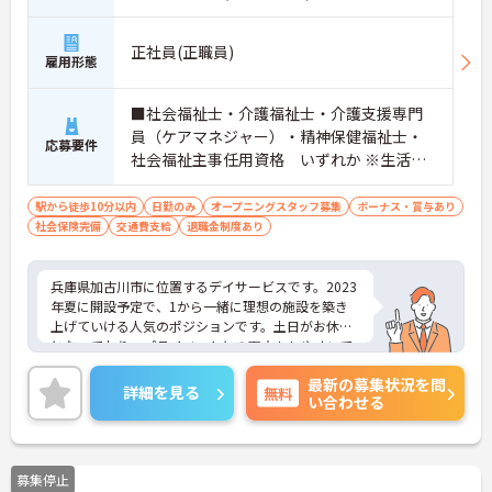
5分
正社員(正職員)
雇用形態
■社会福祉士・介護福祉士・介護支援専門
員（ケアマネジャー）・精神保健福祉士・
応募要件
社会福祉主事任用資格 いずれか ※生活相
談員としての実務経験あれば尚可、ブラン
クありOK ※Excel、WordなどのPC基本操作
駅から徒歩10分以内
日勤のみ
オープニングスタッフ募集
ボーナス・賞与あり
社会保険完備
交通費支給
■普通自動車運転免許（AT限定可/ペーパー
退職金制度あり
不可）
兵庫県加古川市に位置するデイサービスです。2023
年夏に開設予定で、1から一緒に理想の施設を築き
上げていける人気のポジションです。土日がお休み
となっており、プライベートとの両立もしやすいで
す。ご興味のある方には、面接対策ポイントなど、
最新の募集状況を問
さらに詳細をお話しいたしますのでお気軽にご相談
詳細を見る
無料
い合わせる
ください！
募集停止