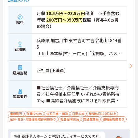
月収
18.5万円～23.5万円
程度 ※手当含む
年収
280万円～353万円
程度（賞与4.0ヵ月
給料
の場合）
兵庫県 加古川市 東神吉町神吉字北山1844番
5
勤務地
ＪＲ山陽本線(神戸－門司)「宝殿駅」バス・
車9分
正社員(正職員)
雇用形態
■社会福祉士／介護福祉士／介護支援専門
員／社会福祉主事任用 いずれかの資格所持
応募要件
で可 ■高齢者介護施設における相談員業務
への従事経験（1年以上） ■普通自動車運転
免許必須（ＡＴ限定可）
車通勤可
残業少なめ
住宅手当・補助
日勤のみ
年間休日110日以上
産休･育休･介護休暇取得実績あり
社会保険完備
交通費支給
退職金制度あり
特別養護老人ホームに併設したデイサービスでの介