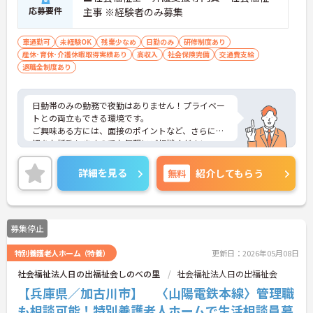
応募要件
主事 ※経験者のみ募集
車通勤可
未経験OK
残業少なめ
日勤のみ
研修制度あり
産休･育休･介護休暇取得実績あり
高収入
社会保険完備
交通費支給
退職金制度あり
日勤帯のみの勤務で夜勤はありません！プライベー
トとの両立もできる環境です。
ご興味ある方には、面接のポイントなど、さらに詳
細をお話致しますのでお気軽にご相談ください。
詳細を見る
無料
紹介してもらう
募集停止
特別養護老人ホーム（特養）
更新日：2026年05月08日
社会福祉法人日の出福祉会しのべの里
社会福祉法人日の出福祉会
【兵庫県／加古川市】 〈山陽電鉄本線〉管理職
も相談可能！特別養護老人ホームで生活相談員募