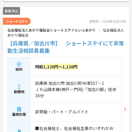
い。
募集停止
ショートステイ
更新日：2026年01月30日
社会福祉法人あかり福祉会ショートステイらいふあかり
社会福祉法人
あかり福祉会
【兵庫県／加古川市】 ショートステイにて非常
勤生活相談員募集
時給
1,120円～1,120円
給料
兵庫県 加古川市 加古川町中津557－1
ＪＲ山陽本線(神戸－門司)「加古川駅」徒歩
勤務地
16分
非常勤・パート・アルバイト
雇用形態
■社会福祉士、社会福祉主事のいずれかお