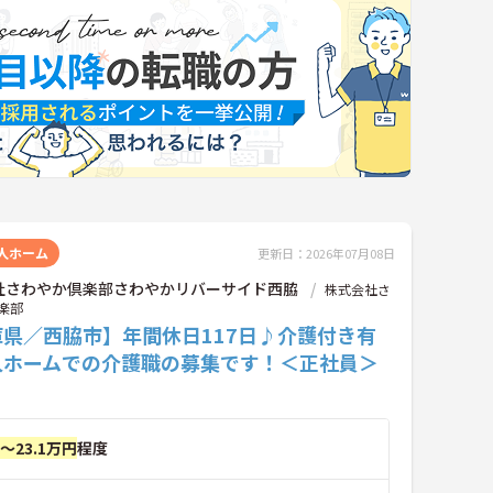
人ホーム
更新日：2026年07月08日
社さわやか倶楽部さわやかリバーサイド西脇
株式会社さ
楽部
庫県／西脇市】年間休日117日♪介護付き有
人ホームでの介護職の募集です！＜正社員＞
円～23.1万円
程度