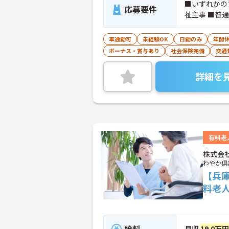
■いずれかの
応募要件
祉主事 ■普
車通勤可
未経験OK
日勤のみ
年間休
ボーナス・賞与あり
社会保険完備
交通
詳細を
有料老
株式会
わやか倶
【兵
料老
給料
月収
19.0万円