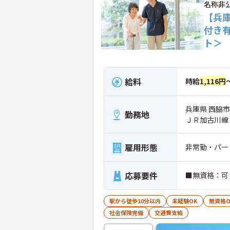
名称非
【兵
付き
ト＞
給料
時給
1,116円
兵庫県 西脇市
勤務地
ＪＲ加古川線
雇用形態
非常勤・パー
応募要件
■無資格：可
駅から徒歩10分以内
未経験OK
無資格O
社会保険完備
交通費支給