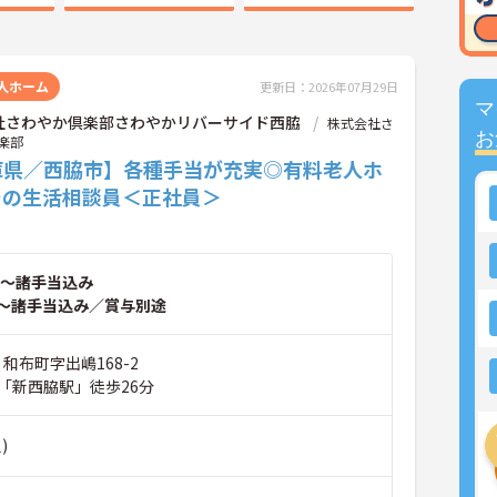
人ホーム
更新日：2026年07月29日
マ
社さわやか倶楽部さわやかリバーサイド西脇
株式会社さ
お
楽部
庫県／西脇市】各種手当が充実◎有料老人ホ
での生活相談員＜正社員＞
～諸手当込み
～諸手当込み／賞与別途
 和布町字出嶋168-2
「新西脇駅」徒歩26分
)