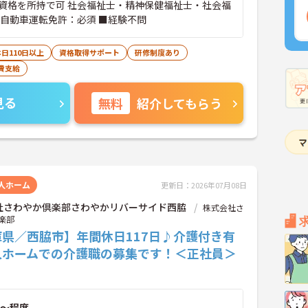
資格を所持で可 社会福祉士・精神保健福祉士・社会福
通自動車運転免許：必須 ■経験不問
日110日以上
資格取得サポート
研修制度あり
費支給
見る
無料
紹介してもらう
人ホーム
更新日：2026年07月08日
社さわやか倶楽部さわやかリバーサイド西脇
株式会社さ
楽部
庫県／西脇市】年間休日117日♪介護付き有
人ホームでの介護職の募集です！＜正社員＞
～程度