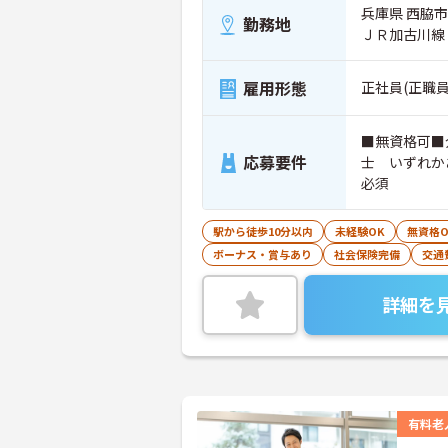
兵庫県 西脇市
勤務地
ＪＲ加古川線
雇用形態
正社員(正職員
■無資格可■
応募要件
士 いずれか
必須
駅から徒歩10分以内
未経験OK
無資格O
ボーナス・賞与あり
社会保険完備
交通
詳細を
有料老