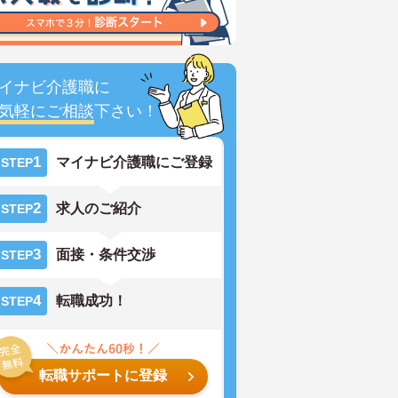
イナビ介護職に
気軽にご相談
下さい！
1
マイナビ介護職にご登録
STEP
2
求人のご紹介
STEP
3
面接・条件交渉
STEP
4
転職成功！
STEP
転職サポートに登録