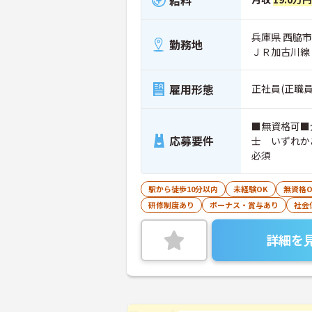
兵庫県 西脇市
勤務地
ＪＲ加古川線
雇用形態
正社員(正職員
■無資格可■
応募要件
士 いずれか
必須
駅から徒歩10分以内
未経験OK
無資格O
研修制度あり
ボーナス・賞与あり
社会
詳細を