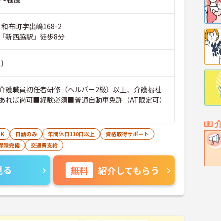
 和布町字出嶋168-2
「新西脇駅」徒歩8分
)
介護職員初任者研修（ヘルパー2級）以上、介護福祉
あれば尚可■経験必須■普通自動車免許（AT限定可）
K
日勤のみ
年間休日110日以上
資格取得サポート
保険完備
交通費支給
見る
無料
紹介してもらう