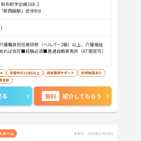
 和布町字出嶋168-2
「新西脇駅」徒歩8分
)
介護職員初任者研修（ヘルパー2級）以上、介護福祉
あれば尚可■経験必須■普通自動車免許（AT限定可）
K
年間休日110日以上
資格取得サポート
研修制度あり
費支給
見る
無料
紹介してもらう
人ホーム
更新日：2026年07月08日