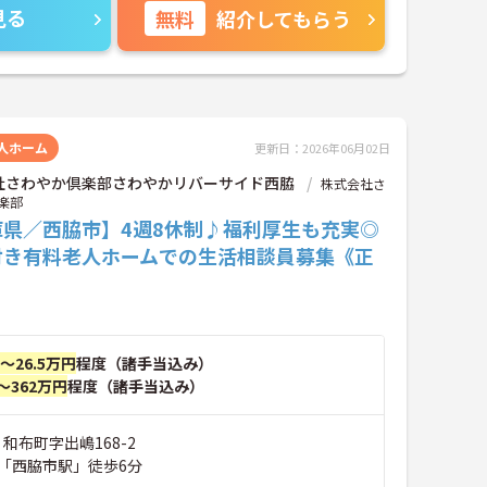
見る
無料
紹介してもらう
人ホーム
更新日：2026年06月02日
社さわやか倶楽部さわやかリバーサイド西脇
株式会社さ
楽部
庫県／西脇市】4週8休制♪福利厚生も充実◎
付き有料老人ホームでの生活相談員募集《正
》
円～26.5万円
程度（諸手当込み）
～362万円
程度（諸手当込み）
 和布町字出嶋168-2
「西脇市駅」徒歩6分