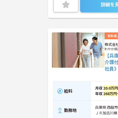
詳細を
有料老
株式会
わやか倶
【兵
介護
社員
月収
20.0万
給料
年収
268万円
兵庫県 西脇市
勤務地
ＪＲ加古川線