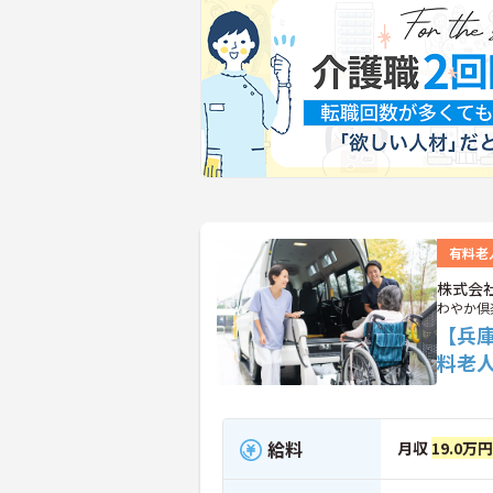
有料老
株式会
わやか倶
【兵
料老
給料
月収
19.0万