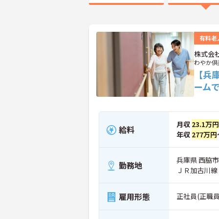
有料老
株式会
わやか倶
【兵
ーム
月収
23.1万円
給料
年収
277万円
兵庫県 西脇市
勤務地
ＪＲ加古川線
雇用形態
正社員(正職員