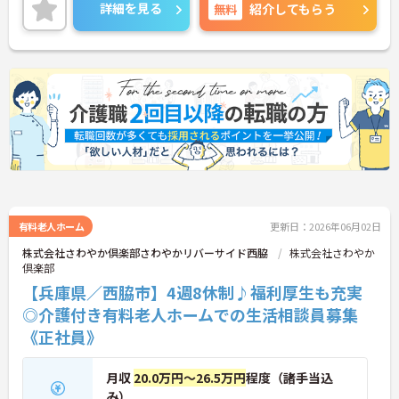
しております。
詳細を見る
無料
紹介してもらう
有料老人ホーム
更新日：2026年06月02日
株式会社さわやか倶楽部さわやかリバーサイド西脇
株式会社さわやか
倶楽部
【兵庫県／西脇市】4週8休制♪福利厚生も充実
◎介護付き有料老人ホームでの生活相談員募集
《正社員》
月収
20.0万円～26.5万円
程度（諸手当込
み）