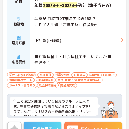
給料
年収
268万円～362万円
程度（諸手当込み）
兵庫県 西脇市 和布町字出嶋168-2
勤務地
ＪＲ加古川線「西脇市駅」徒歩6分
正社員(正職員)
雇用形態
■介護福祉士・社会福祉主事 いずれか ■
応募要件
経験不問
駅から徒歩10分以内
車通勤可
残業少なめ
日勤のみ
年間休日110日以上
資格取得サポート
研修制度あり
産休･育休･介護休暇取得実績あり
ボーナス・賞与あり
社会保険完備
交通費支給
全国で施設を展開している企業のグループ法人で
す。豊富な研修制度で働きながらスキルアップを叶
えていただけます◎ＧＷ・夏季冬季休暇・リフレッ
シュ休暇がある、リフレッシュしながら働けます。
ご興味をお持ちの方には詳細の情報や面接のポイン
トをお伝えしますのでお気軽にお問い合わせくださ
詳細を見る
無料