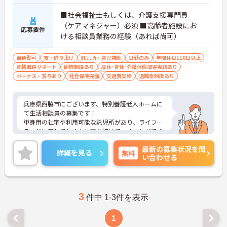
■社会福祉士もしくは、介護支援専門員
（ケアマネジャー）必須 ■高齢者施設にお
応募要件
ける相談員業務の経験（あれば尚可）
車通勤可
寮・借り上げ
託児所・育児補助
日勤のみ
年間休日110日以上
資格取得サポート
研修制度あり
産休･育休･介護休暇取得実績あり
ボーナス・賞与あり
社会保険完備
交通費支給
退職金制度あり
兵庫県西脇市にございます、特別養護老人ホームに
て生活相談員の募集です！
単身用の社宅や利用可能な託児所があり、ライフス
テージに応じて長くお仕事を続けていくことができ
ます♪
最新の募集状況を問
賞与・昇給あり！頑張りをしっかりと評価している
詳細を見る
無料
い合わせる
ので、モチベーションを保ちやすい環境です◎
ご興味のある方は、マイナビ介護職までお問い合わ
せください。
3
件中 1-3件を表示
1