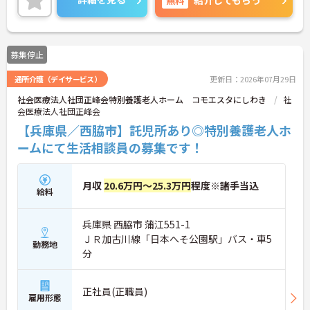
紹介してもらう
いませ。
募集停止
通所介護（デイサービス）
更新日：2026年07月29日
社会医療法人社団正峰会特別養護老人ホーム コモエスタにしわき
社
会医療法人社団正峰会
【兵庫県／西脇市】託児所あり◎特別養護老人ホ
ームにて生活相談員の募集です！
月収
20.6万円～25.3万円
程度※諸手当込
給料
兵庫県 西脇市 蒲江551-1
ＪＲ加古川線「日本へそ公園駅」バス・車5
勤務地
分
正社員(正職員)
雇用形態