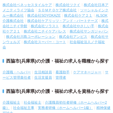
株式会社ベネッセスタイルケア
株式会社ツクイ
株式会社日本ア
メニティライフ協会
ＳＯＭＰＯケア株式会社
ソーシャルインク
ルー株式会社
株式会社SOYOKAZE
株式会社ケア２１
ALSOK
介護株式会社
株式会社ケアリッツ・アンド・パートナーズ
株式
会社ニチイ学館
株式会社ソラスト
株式会社やさしい手
株式会
社ケア２１
株式会社ニチイケアパレス
株式会社サンガジャパン
株式会社川島コーポレーション
株式会社アンビス
株式会社サ
ンウェルズ
株式会社スーパー・コート
社会福祉法人ノテ福祉
会
西脇市(兵庫県)の介護・福祉の求人を職種から探す
介護職・ヘルパー
生活相談員
看護助手
ケアマネージャー
サ
ービス管理責任者
生活支援員
管理者
西脇市(兵庫県)の介護・福祉の求人を資格から探す
介護福祉士
社会福祉士
介護職員初任者研修（ホームヘルパー2
級）
社会福祉主事
実務者研修（ホームヘルパー1級）
精神保健