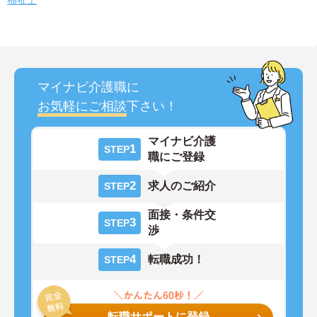
福祉士
マイナビ介護職に
お気軽にご相談
下さい！
マイナビ介護
1
STEP
職にご登録
2
求人のご紹介
STEP
面接・条件交
3
STEP
渉
4
転職成功！
STEP
転職サポートに登録