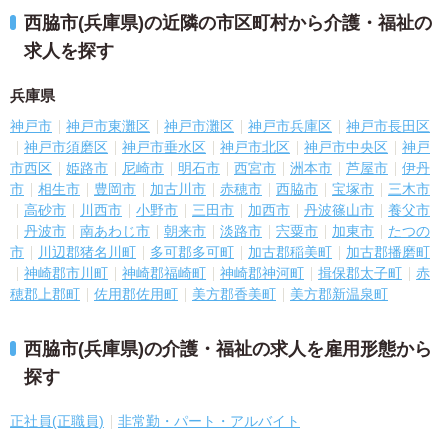
西脇市(兵庫県)の近隣の市区町村から介護・福祉の
求人を探す
兵庫県
神戸市
神戸市東灘区
神戸市灘区
神戸市兵庫区
神戸市長田区
神戸市須磨区
神戸市垂水区
神戸市北区
神戸市中央区
神戸
市西区
姫路市
尼崎市
明石市
西宮市
洲本市
芦屋市
伊丹
市
相生市
豊岡市
加古川市
赤穂市
西脇市
宝塚市
三木市
高砂市
川西市
小野市
三田市
加西市
丹波篠山市
養父市
丹波市
南あわじ市
朝来市
淡路市
宍粟市
加東市
たつの
市
川辺郡猪名川町
多可郡多可町
加古郡稲美町
加古郡播磨町
神崎郡市川町
神崎郡福崎町
神崎郡神河町
揖保郡太子町
赤
穂郡上郡町
佐用郡佐用町
美方郡香美町
美方郡新温泉町
西脇市(兵庫県)の介護・福祉の求人を雇用形態から
探す
正社員(正職員)
非常勤・パート・アルバイト