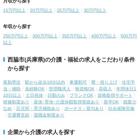
月収から探す
15万円以上
20万円以上
25万円以上
30万円以上
年収から探す
250万円以上
300万円以上
350万円以上
400万円以上
500万円
以上
西脇市(兵庫県)の介護・福祉の求人をこだわり条件
から探す
夜勤専従
駅から徒歩10分以内
車通勤可
寮・借り上げ
住宅手
当・補助
未経験OK
管理職求人
無資格OK
高収入
年間休日1
10日以上
土日祝休
日勤のみ
ブランクOK
資格取得サポート
研修制度あり
産休･育休･介護休暇取得実績あり
新卒OK
残業少
なめ
託児所・育児補助あり
ボーナス・賞与あり
社会保険完備
交通費支給
退職金制度あり
企業から介護の求人を探す