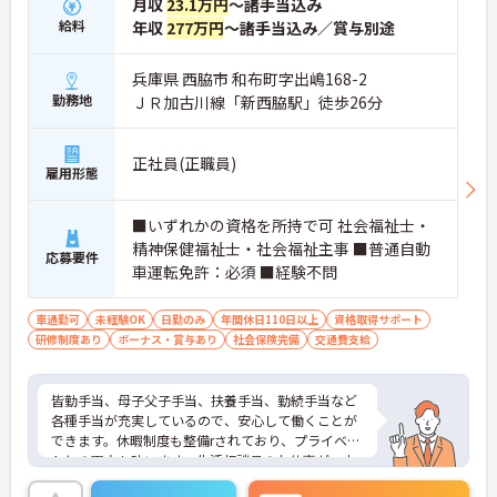
月収
23.1万円
～諸手当込み
給料
年収
277万円
～諸手当込み／賞与別途
兵庫県 西脇市 和布町字出嶋168-2
勤務地
ＪＲ加古川線「新西脇駅」徒歩26分
正社員(正職員)
雇用形態
■いずれかの資格を所持で可 社会福祉士・
精神保健福祉士・社会福祉主事 ■普通自動
応募要件
車運転免許：必須 ■経験不問
車通勤可
未経験OK
日勤のみ
年間休日110日以上
資格取得サポート
研修制度あり
ボーナス・賞与あり
社会保険完備
交通費支給
皆勤手当、母子父子手当、扶養手当、勤続手当など
各種手当が充実しているので、安心して働くことが
できます。休暇制度も整備rされており、プライベー
トとの両立も叶います。生活相談員のお仕事が、未
経験の方も大歓迎！ご興味のある方は、是非お待ち