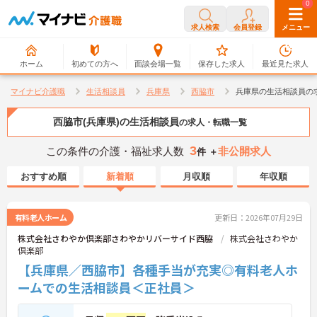
0
0
求人検索
会員登録
メニュー
ホーム
初めての方へ
面談会場一覧
保存した求人
最近見た求人
マイナビ介護職
生活相談員
兵庫県
西脇市
兵庫県の生活相談員の
西脇市(兵庫県)の生活相談員
の求人・転職一覧
3
この条件の介護・福祉求人数
非公開求人
件 ＋
おすすめ順
新着順
月収順
年収順
有料老人ホーム
更新日：2026年07月29日
株式会社さわやか倶楽部さわやかリバーサイド西脇
株式会社さわやか
倶楽部
【兵庫県／西脇市】各種手当が充実◎有料老人ホ
ームでの生活相談員＜正社員＞