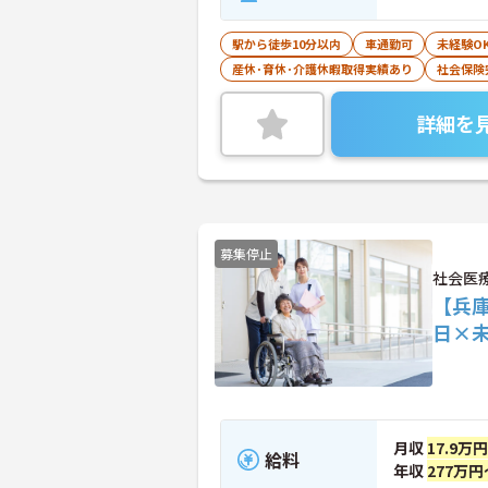
駅から徒歩10分以内
車通勤可
未経験O
産休･育休･介護休暇取得実績あり
社会保険
詳細を
募集停止
社会医
【兵庫
日×
月収
17.9万
給料
年収
277万円