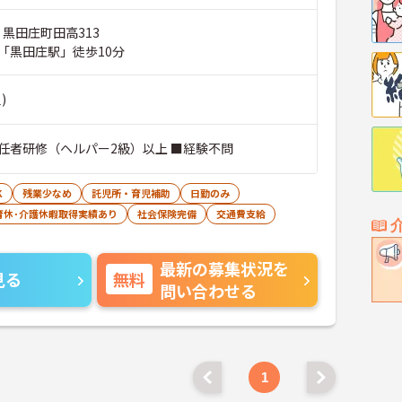
 黒田庄町田高313
「黒田庄駅」徒歩10分
)
任者研修（ヘルパー2級）以上 ■経験不問
K
残業少なめ
託児所・育児補助
日勤のみ
育休･介護休暇取得実績あり
社会保険完備
交通費支給
最新の募集状況を
見る
無料
問い合わせる
1