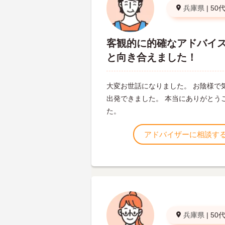
兵庫県
|
50
客観的に的確なアドバイ
と向き合えました！
大変お世話になりました。 お陰様で
出発できました。 本当にありがとう
た。
アドバイザーに相談す
兵庫県
|
50