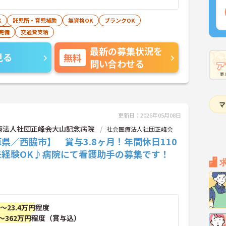
K
託児所・育児補助
無資格OK
ブランクOK
完備
交通費支給
最新の募集状況を
見る
無料
問い合わせる
更新日：2026年05月08日
療法人社団正峰会大山記念病院
社会医療法人社団正峰会
県／西脇市】 賞与3.8ヶ月！年間休日110
未経験OK♪病院にて看護助手の募集です！
円～23.4万円
程度
～362万円
程度（賞与込）