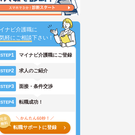
イナビ介護職に
気軽にご相談
下さい！
1
マイナビ介護職にご登録
STEP
2
求人のご紹介
STEP
3
面接・条件交渉
STEP
4
転職成功！
STEP
転職サポートに登録