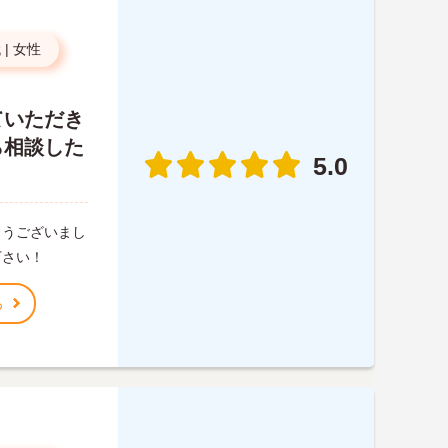
代
|
女性
ていただき
ら相談した
5.0
とうございまし
下さい！
る