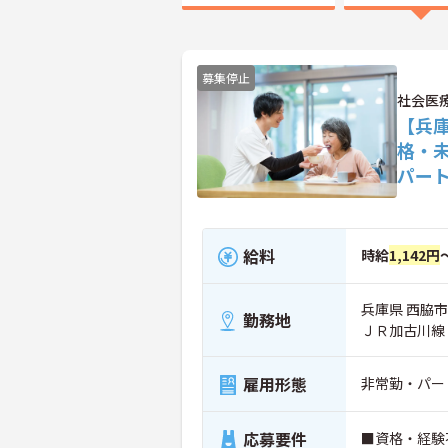
募集停止
社会医
【兵
格・
パー
給料
時給
1,142円
兵庫県 西脇市
勤務地
ＪＲ加古川線
雇用形態
非常勤・パー
応募要件
■資格・経験