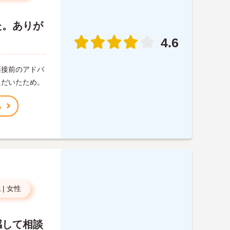
た。ありが
4.6
面接前のアドバ
ただいたため。
る
代
|
女性
感して相談