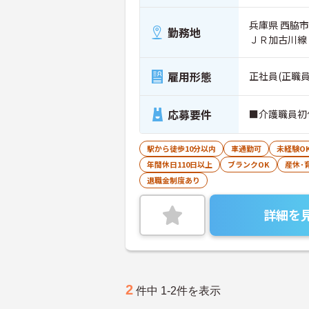
兵庫県 西脇市
勤務地
ＪＲ加古川線
雇用形態
正社員(正職員
応募要件
■介護職員初
駅から徒歩10分以内
車通勤可
未経験O
年間休日110日以上
ブランクOK
産休･
退職金制度あり
詳細を
2
件中 1-2件を表示