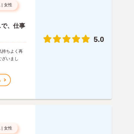
代
|
女性
スで、仕事
5.0
気持ちよく再
ございまし
る
代
|
女性