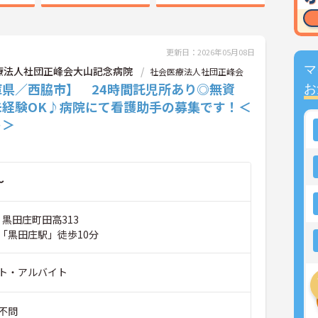
更新日：2026年05月08日
マ
療法人社団正峰会大山記念病院
社会医療法人社団正峰会
庫県／西脇市】 24時間託児所あり◎無資
お
未経験OK♪病院にて看護助手の募集です！＜
ト＞
～
 黒田庄町田高313
「黒田庄駅」徒歩10分
ト・アルバイト
不問