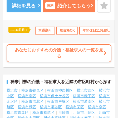
のでお気軽にご相談ください。
詳細を見る
紹介してもらう
無料
ここに注目！
格OK
資格取得サポート
車通勤可
研修制度あり
無資格OK
産休･育休･介護休暇取得
年間休日110日以上
あなたにおすすめの介護・福祉求人の一覧を見
る
神奈川県の介護・福祉求人を近隣の市区町村から探す
横浜市
横浜市鶴見区
横浜市神奈川区
横浜市西区
横浜市
中区
横浜市南区
横浜市保土ケ谷区
横浜市磯子区
横浜市
金沢区
横浜市港北区
横浜市戸塚区
横浜市港南区
横浜市
旭区
横浜市緑区
横浜市瀬谷区
横浜市栄区
横浜市泉区
横浜市青葉区
横浜市都筑区
川崎市
川崎市川崎区
川崎市
幸区
川崎市中原区
川崎市高津区
川崎市多摩区
川崎市宮