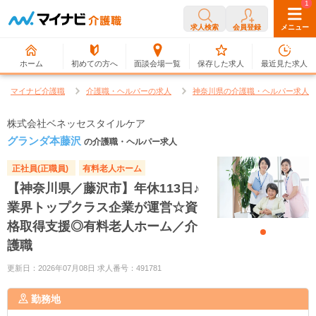
0
1
求人検索
会員登録
メニュー
ホーム
初めての方へ
面談会場一覧
保存した求人
最近見た求人
マイナビ介護職
介護職・ヘルパーの求人
神奈川県の介護職・ヘルパー求人
株式会社ベネッセスタイルケア
グランダ本藤沢
の介護職・ヘルパー求人
正社員(正職員)
有料老人ホーム
【神奈川県／藤沢市】年休113日♪
業界トップクラス企業が運営☆資
格取得支援◎有料老人ホーム／介
護職
更新日：2026年07月08日 求人番号：491781
勤務地