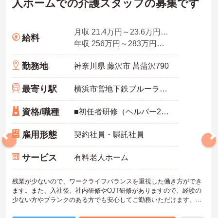
人ホームでの介護スタッフの募集です
月収 21.4万円～23.6万円夜勤手当4回分込
給料
年収 256万円～283万円程度
勤務地
神奈川県 藤沢市 菖蒲沢790
最寄り駅
横浜市営地下鉄ブルーライン(あざみ野－湘南台)「湘南台駅」バス・車12分
資格/職種
■初任者研修（ヘルパー2級）、実務者研修（ヘルパー1級）、介護福祉士免許 ■介護経験半年以上
雇用形態
契約社員・嘱託社員
サービス
有料老人ホーム
残業が少ないので、ワークライフバランスを重視した働き方ができ
ます。また、入社後、社内研修やOJT研修がありますので、経験の
少ない方やブランクのある方でも安心してご勤務いただけます。ご
興味ある方には、面接のポイントなど、さらに詳細をお話致します