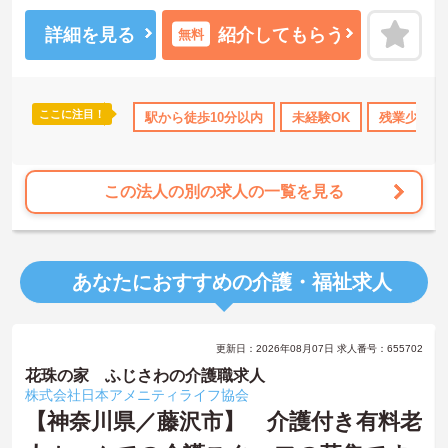
＜寄り添ったケアの実施＞利用者さまに深く寄り添ったサービスの
提供を目指し、職員の専門性を高めるような人材育成にも注力され
詳細を見る
紹介してもらう
無料
ています。
ご興味のある方には、面接対策ポイント等、さらに詳細をお話しし
ますのでお気軽にご相談ください！
ここに注目！
借り上げ
託児所・育児補助
駅から徒歩10分以内
無資格OK
年間休日110日以上
未経験OK
残業少なめ
資
この法人の別の求人の一覧を見る
あなたにおすすめの介護・福祉求人
更新日：2026年08月07日 求人番号：655702
花珠の家 ふじさわの介護職求人
株式会社日本アメニティライフ協会
【神奈川県／藤沢市】 介護付き有料老