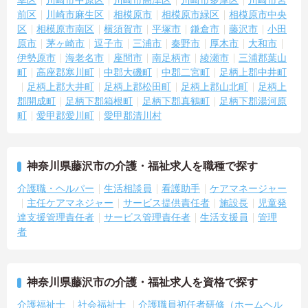
前区
川崎市麻生区
相模原市
相模原市緑区
相模原市中央
区
相模原市南区
横須賀市
平塚市
鎌倉市
藤沢市
小田
原市
茅ヶ崎市
逗子市
三浦市
秦野市
厚木市
大和市
伊勢原市
海老名市
座間市
南足柄市
綾瀬市
三浦郡葉山
町
高座郡寒川町
中郡大磯町
中郡二宮町
足柄上郡中井町
足柄上郡大井町
足柄上郡松田町
足柄上郡山北町
足柄上
郡開成町
足柄下郡箱根町
足柄下郡真鶴町
足柄下郡湯河原
町
愛甲郡愛川町
愛甲郡清川村
神奈川県藤沢市の介護・福祉求人を職種で探す
介護職・ヘルパー
生活相談員
看護助手
ケアマネージャー
主任ケアマネジャー
サービス提供責任者
施設長
児童発
達支援管理責任者
サービス管理責任者
生活支援員
管理
者
神奈川県藤沢市の介護・福祉求人を資格で探す
介護福祉士
社会福祉士
介護職員初任者研修（ホームヘル