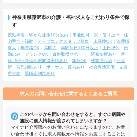
神奈川県藤沢市の介護・福祉求人をこだわり条件で探
す
夜勤専従
駅から徒歩10分以内
車通勤可
寮・借り上げ
住
宅手当・補助
オープニングスタッフ募集
未経験OK
管理職
求人
無資格OK
高収入
年間休日110日以上
土日祝休
日
勤のみ
ブランクOK
資格取得サポート
研修制度あり
産
休･育休･介護休暇取得実績あり
新卒OK
残業少なめ
託児
所・育児補助あり
ボーナス・賞与あり
社会保険完備
交通
費支給
退職金制度あり
求人のお問い合わせに関するよくあるご質問
このページから問い合わせをすると、すぐに病院や
施設に個人情報が渡されてしまいますか？
マイナビ介護職へのお問い合わせになりますので、お問
い合わせ後すぐに求人掲載元へ情報をお渡しすることは