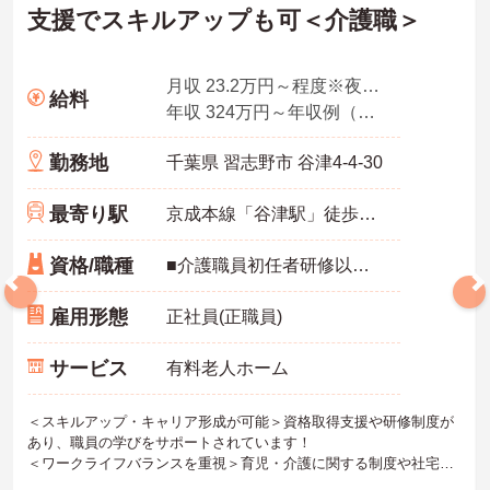
支援でスキルアップも可＜介護職＞
月収 23.2万円～程度※夜勤手当込
給料
年収 324万円～年収例（賞与2ヶ月、平均残業時間10時間／月を含む）
勤務地
千葉県 習志野市 谷津4-4-30
最寄り駅
京成本線「谷津駅」徒歩3分
資格/職種
■介護職員初任者研修以上 ※無資格の方も応募可（資格支援制度あり）
雇用形態
正社員(正職員)
サービス
有料老人ホーム
＜スキルアップ・キャリア形成が可能＞資格取得支援や研修制度が
あり、職員の学びをサポートされています！
＜ワークライフバランスを重視＞育児・介護に関する制度や社宅制
度、各種手当など、長く安心して働きやすい環境が整っています。