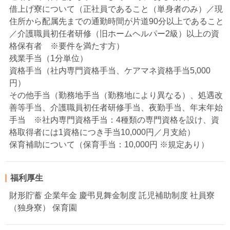
借上げ寮について（正社員であること（単身者のみ）／現
住所から配属先までの通勤時間が片道90分以上であること
／介護職員初任者研修（旧ホームヘルパー2級）以上の資
格保有者 ※要件を満たす方）
残業手当（1分単位）
資格手当（社内専門資格手当、ケアマネ資格手当5,000
円）
その他手当（勤務地手当（勤務地により異なる）、処遇改
善等手当、介護職員初任者研修手当、夜勤手当、年末年始
手当 ※社内専門資格手当：4種類の専門資格を設け、資
格取得者には1資格につき手当10,000円／月支給）
保育補助について（保育手当：10,000円 ※規定あり）
福利厚生
財形貯蓄 企業年金 慶弔見舞金制度 託児補助制度 社員寮
（独身寮） 保育園