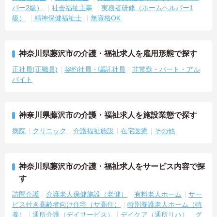
パー2級）
社会福祉主事
実務者研修（ホームヘルパー1
級）
精神保健福祉士
無資格OK
神奈川県藤沢市の介護・福祉求人を雇用形態で探す
正社員(正職員)
契約社員・嘱託社員
非常勤・パート・アル
バイト
神奈川県藤沢市の介護・福祉求人を施設業態で探す
病院
クリニック
介護福祉施設
在宅医療
その他
神奈川県藤沢市の介護・福祉求人をサービス内容で探
す
訪問介護
介護老人保健施設（老健）
有料老人ホーム
サー
ビス付き高齢者向け住宅（サ高住）
特別養護老人ホーム（特
養）
通所介護（デイサービス）
デイケア（通所リハ）
グ