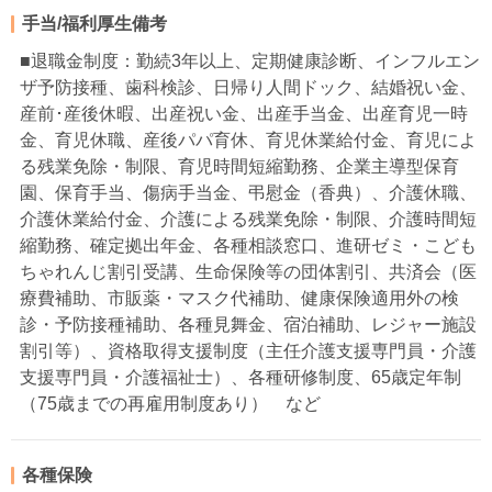
手当/福利厚生備考
■退職金制度：勤続3年以上、定期健康診断、インフルエン
ザ予防接種、歯科検診、日帰り人間ドック、結婚祝い金、
産前･産後休暇、出産祝い金、出産手当金、出産育児一時
金、育児休職、産後パパ育休、育児休業給付金、育児によ
る残業免除・制限、育児時間短縮勤務、企業主導型保育
園、保育手当、傷病手当金、弔慰金（香典）、介護休職、
介護休業給付金、介護による残業免除・制限、介護時間短
縮勤務、確定拠出年金、各種相談窓口、進研ゼミ・こども
ちゃれんじ割引受講、生命保険等の団体割引、共済会（医
療費補助、市販薬・マスク代補助、健康保険適用外の検
診・予防接種補助、各種見舞金、宿泊補助、レジャー施設
割引等）、資格取得支援制度（主任介護支援専門員・介護
支援専門員・介護福祉士）、各種研修制度、65歳定年制
（75歳までの再雇用制度あり） など
各種保険