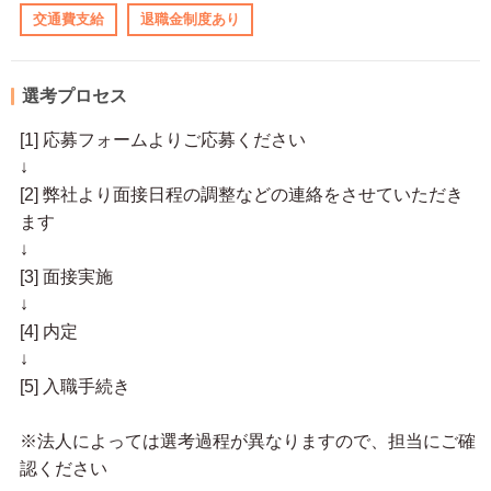
交通費支給
退職金制度あり
選考プロセス
[1] 応募フォームよりご応募ください
↓
[2] 弊社より面接日程の調整などの連絡をさせていただき
ます
↓
[3] 面接実施
↓
[4] 内定
↓
[5] 入職手続き
※法人によっては選考過程が異なりますので、担当にご確
認ください