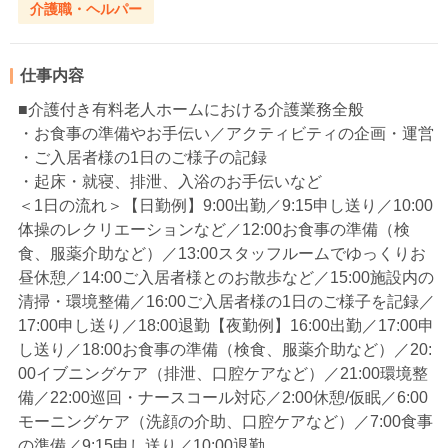
介護職・ヘルパー
仕事内容
■介護付き有料老人ホームにおける介護業務全般
・お食事の準備やお手伝い／アクティビティの企画・運営
・ご入居者様の1日のご様子の記録
・起床・就寝、排泄、入浴のお手伝いなど
＜1日の流れ＞【日勤例】9:00出勤／9:15申し送り／10:00
体操のレクリエーションなど／12:00お食事の準備（検
食、服薬介助など）／13:00スタッフルームでゆっくりお
昼休憩／14:00ご入居者様とのお散歩など／15:00施設内の
清掃・環境整備／16:00ご入居者様の1日のご様子を記録／
17:00申し送り／18:00退勤【夜勤例】16:00出勤／17:00申
し送り／18:00お食事の準備（検食、服薬介助など）／20:
00イブニングケア（排泄、口腔ケアなど）／21:00環境整
備／22:00巡回・ナースコール対応／2:00休憩/仮眠／6:00
モーニングケア（洗顔の介助、口腔ケアなど）／7:00食事
の準備／9:15申し送り／10:00退勤