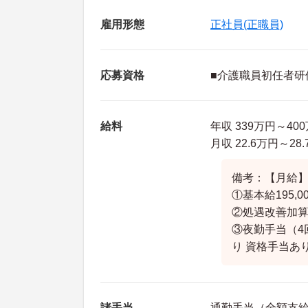
雇用形態
正社員(正職員)
応募資格
■介護職員初任者研
給料
年収 339万円～4
月収 22.6万円～2
備考：【月給】諸
①基本給195,
②処遇改善加算
③夜勤手当（4回
り 資格手当あ
諸手当
通勤手当（全額支