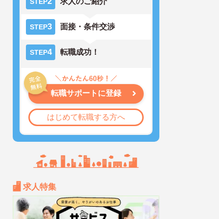
2
求人のご紹介
STEP
3
面接・条件交渉
STEP
4
転職成功！
STEP
転職サポートに登録
はじめて転職する方へ
求人特集