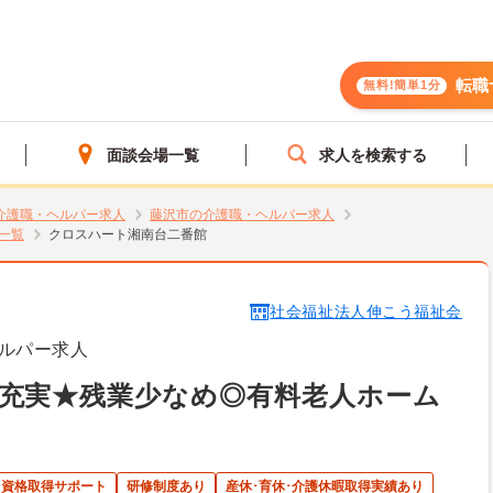
転職
無料!簡単1分
面談会場一覧
求人を検索する
介護職・ヘルパー求人
藤沢市の介護職・ヘルパー求人
一覧
クロスハート湘南台二番館
社会福祉法人伸こう福祉会
ルパー求人
充実★残業少なめ◎有料老人ホーム
資格取得サポート
研修制度あり
産休･育休･介護休暇取得実績あり