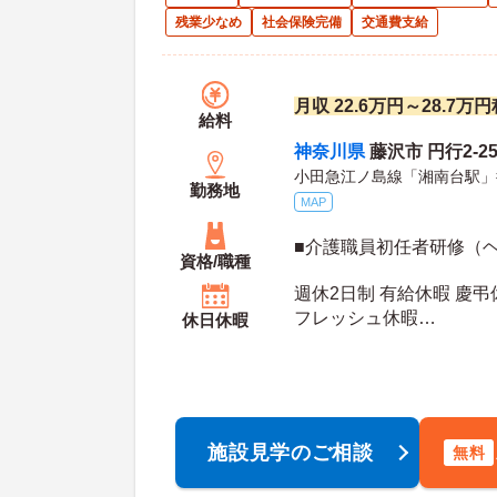
残業少なめ
社会保険完備
交通費支給
月収 22.6万円～28.7
給料
神奈川県
藤沢市 円行2-25
小田急江ノ島線「湘南台駅」
勤務地
MAP
■介護職員初任者研修（
資格/職種
週休2日制 有給休暇 慶弔
フレッシュ休暇
休日休暇
年間休日日数：114日 初年度有給日数：10日 最
大有給日数：20日
施設見学のご相談
無料