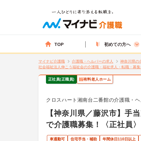
TOP
初めての方へ
マイナビ介護職
介護職・ヘルパーの求人
神奈川県の
社会福祉法人伸こう福祉会の介護職・福祉求人・転職・募集
正社員(正職員)
有料老人ホーム
クロスハート湘南台二番館の介護職・ヘ
【神奈川県／藤沢市】手当
で介護職募集！〈正社員〉
車通勤可
住宅手当・補助
年間休日110日以上