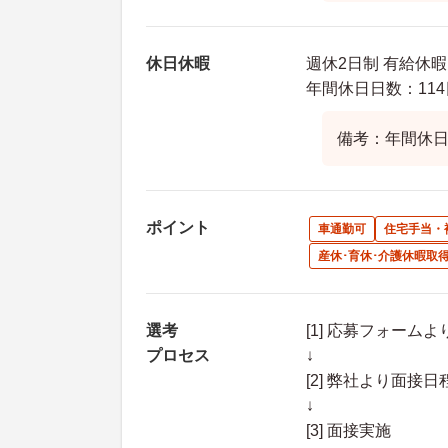
休日休暇
週休2日制 有給休
年間休日日数：114
備考：年間休日
ポイント
車通勤可
住宅手当・
産休･育休･介護休暇取
選考
[1] 応募フォーム
プロセス
↓
[2] 弊社より面
↓
[3] 面接実施