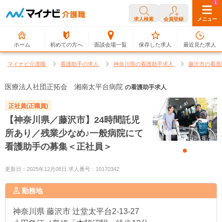
0
1
求人検索
会員登録
メニュー
ホーム
初めての方へ
面談会場一覧
保存した求人
最近見た求人
マイナビ介護職
看護助手の求人
神奈川県の看護助手求人
藤沢市の看護
医療法人社団正拓会 湘南太平台病院
の看護助手求人
正社員(正職員)
【神奈川県／藤沢市】24時間託児
所あり／残業少なめ♪一般病院にて
看護助手の募集＜正社員＞
更新日：2025年12月08日 求人番号：10170342
勤務地
神奈川県
藤沢市 辻堂太平台2-13-27