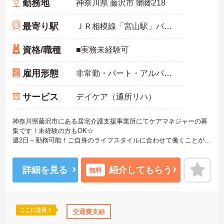
勤務地
神奈川県 藤沢市 獺郷218
最寄り駅
ＪＲ相模線「宮山駅」バス・車10分
資格/職種
■実務未経験可
雇用形態
非常勤・パート・アルバイト
サービス
デイケア（通所リハ）
神奈川県藤沢市にある居宅介護支援事業所にてケアマネジャーの募
集です！未経験の方もOK☆
週2日～勤務可能！ご自身のライフスタイルに合わせて働くことがで
きます◎土日祝休みなので、週末はプライベートやご家庭の時間を
大切にしていただけます♪
ご興味のある方には、面接対策ポイントなど、さらに詳細をお話し
詳細を見る
紹介してもらう
無料
いたしますのでお気軽にご相談ください！
ここに注目！
交通費支給