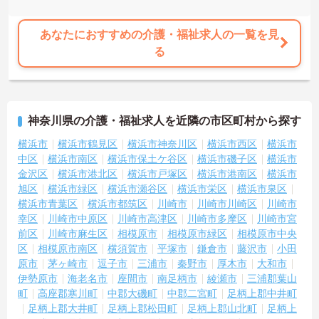
あなたにおすすめの介護・福祉求人の一覧を見
る
神奈川県の介護・福祉求人を近隣の市区町村から探す
横浜市
横浜市鶴見区
横浜市神奈川区
横浜市西区
横浜市
中区
横浜市南区
横浜市保土ケ谷区
横浜市磯子区
横浜市
金沢区
横浜市港北区
横浜市戸塚区
横浜市港南区
横浜市
旭区
横浜市緑区
横浜市瀬谷区
横浜市栄区
横浜市泉区
横浜市青葉区
横浜市都筑区
川崎市
川崎市川崎区
川崎市
幸区
川崎市中原区
川崎市高津区
川崎市多摩区
川崎市宮
前区
川崎市麻生区
相模原市
相模原市緑区
相模原市中央
区
相模原市南区
横須賀市
平塚市
鎌倉市
藤沢市
小田
原市
茅ヶ崎市
逗子市
三浦市
秦野市
厚木市
大和市
伊勢原市
海老名市
座間市
南足柄市
綾瀬市
三浦郡葉山
町
高座郡寒川町
中郡大磯町
中郡二宮町
足柄上郡中井町
足柄上郡大井町
足柄上郡松田町
足柄上郡山北町
足柄上