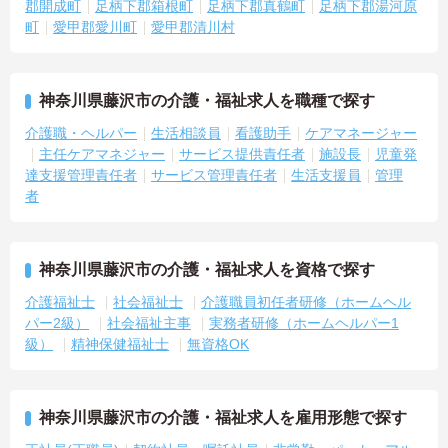
郡開成町
足柄下郡箱根町
足柄下郡真鶴町
足柄下郡湯河原
町
愛甲郡愛川町
愛甲郡清川村
神奈川県藤沢市の介護・福祉求人を職種で探す
介護職・ヘルパー
生活相談員
看護助手
ケアマネージャー
主任ケアマネジャー
サービス提供責任者
施設長
児童発
達支援管理責任者
サービス管理責任者
生活支援員
管理
者
神奈川県藤沢市の介護・福祉求人を資格で探す
介護福祉士
社会福祉士
介護職員初任者研修（ホームヘル
パー2級）
社会福祉主事
実務者研修（ホームヘルパー1
級）
精神保健福祉士
無資格OK
神奈川県藤沢市の介護・福祉求人を雇用形態で探す