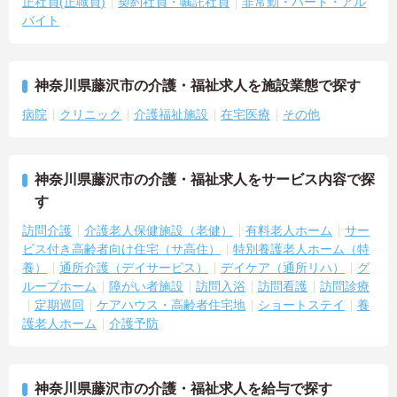
正社員(正職員)
契約社員・嘱託社員
非常勤・パート・アル
バイト
神奈川県藤沢市の介護・福祉求人を施設業態で探す
病院
クリニック
介護福祉施設
在宅医療
その他
神奈川県藤沢市の介護・福祉求人をサービス内容で探
す
訪問介護
介護老人保健施設（老健）
有料老人ホーム
サー
ビス付き高齢者向け住宅（サ高住）
特別養護老人ホーム（特
養）
通所介護（デイサービス）
デイケア（通所リハ）
グ
ループホーム
障がい者施設
訪問入浴
訪問看護
訪問診療
定期巡回
ケアハウス・高齢者住宅地
ショートステイ
養
護老人ホーム
介護予防
神奈川県藤沢市の介護・福祉求人を給与で探す