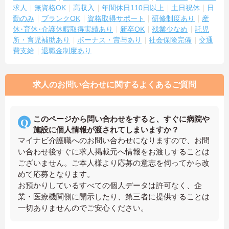
求人
無資格OK
高収入
年間休日110日以上
土日祝休
日
勤のみ
ブランクOK
資格取得サポート
研修制度あり
産
休･育休･介護休暇取得実績あり
新卒OK
残業少なめ
託児
所・育児補助あり
ボーナス・賞与あり
社会保険完備
交通
費支給
退職金制度あり
求人のお問い合わせに関するよくあるご質問
このページから問い合わせをすると、すぐに病院や
施設に個人情報が渡されてしまいますか？
マイナビ介護職へのお問い合わせになりますので、お問
い合わせ後すぐに求人掲載元へ情報をお渡しすることは
ございません。ご本人様より応募の意志を伺ってから改
めて応募となります。
お預かりしているすべての個人データは許可なく、企
業・医療機関側に開示したり、第三者に提供することは
一切ありませんのでご安心ください。