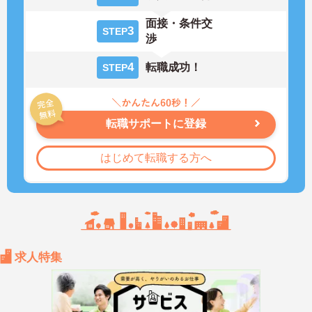
面接・条件交
3
STEP
渉
4
転職成功！
STEP
転職サポートに登録
はじめて転職する方へ
求人特集