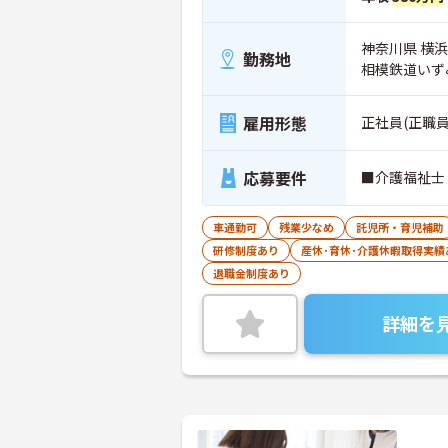
神奈川県 横浜
勤務地
相模鉄道いず
雇用形態
正社員(正職員
応募要件
■介護福祉士
車通勤可
残業少なめ
託児所・育児補助
研修制度あり
産休･育休･介護休暇取得実績
退職金制度あり
詳細を