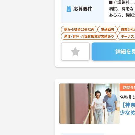
■介護福祉士
応募要件
病院、有老な
ある方、機械
駅から徒歩10分以内
車通勤可
残業少な
産休･育休･介護休暇取得実績あり
ボーナス
詳細を
訪問介
名称非
【神
少な