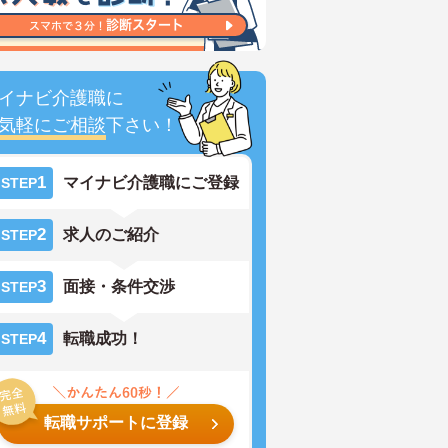
イナビ介護職に
気軽にご相談
下さい！
1
マイナビ介護職にご登録
STEP
2
求人のご紹介
STEP
3
面接・条件交渉
STEP
4
転職成功！
STEP
転職サポートに登録