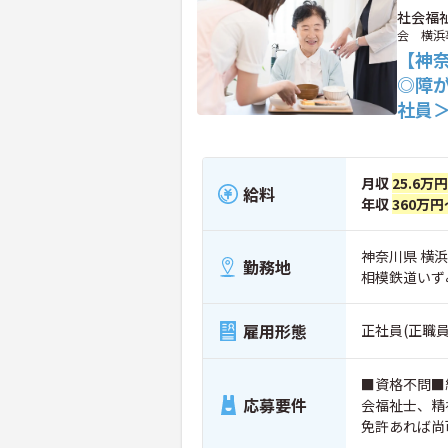
社会福
会 横浜
【神
◎障
社員
月収
25.6万
給料
年収
360万円
神奈川県 横浜
勤務地
相模鉄道いず
雇用形態
正社員(正職員
■資格不問■
応募要件
会福祉士、精
免許あれば尚