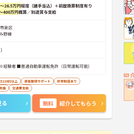
円～26.5万円
程度（諸手当込）＋前歴換算制度有り
～400万円
概算／別途賞与支給
浜市泉区
み野線
)
※経験者 ■普通自動車運転免許（日常運転可能）
日110日以上
資格取得サポート
研修制度あり
完備
交通費支給
見る
無料
紹介してもらう