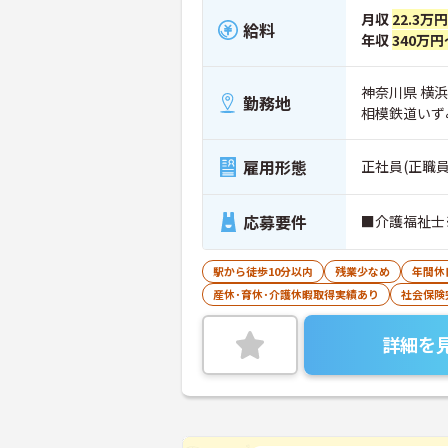
月収
22.3万
給料
年収
340万円
神奈川県 横
勤務地
相模鉄道いず
雇用形態
正社員(正職員
応募要件
■介護福祉士
駅から徒歩10分以内
残業少なめ
年間休
産休･育休･介護休暇取得実績あり
社会保険
詳細を