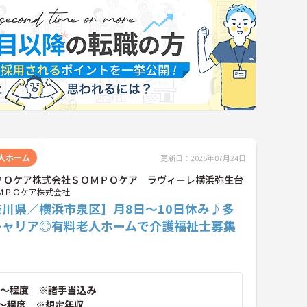
人ホーム
更新日：2026年07月24日
ＰＯケア株式会社ＳＯＭＰＯケア ラヴィーレ横浜弥生台
ＭＰＯケア株式会社
奈川県／横浜市泉区】月8日～10日休み♪多
キャリア◎有料老人ホームで介護福祉士募集
～程度 ※諸手当込み
～程度 ※想定年収