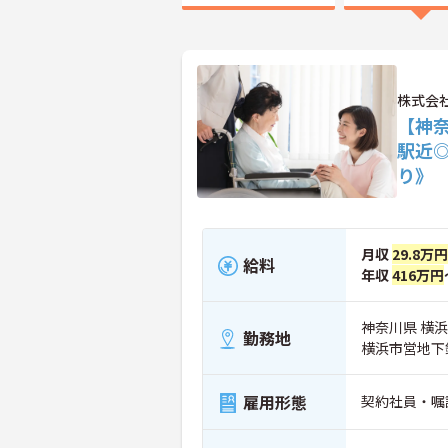
株式会
【神
駅近
り》
月収
29.8万円
給料
年収
416万円
神奈川県 横浜
勤務地
横浜市営地下
雇用形態
契約社員・嘱