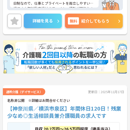
日制なので、仕事とプライベートを両立しやすい職
場です♪無料駐車場付きでマイカー通勤が可能なの
もうれしいポイント♪ご興味のある方は、面接ポイ
ントをお伝えしますので、お気軽にご連絡くださ
詳細を見る
無料
紹介してもらう
い。
通所介護（デイサービス）
更新日：2025年11月17日
名称非公開 ※詳細はお問合せください
【神奈川県／横浜市泉区】年間休日120日！残業
少なめ◎生活相談員兼介護職員の求人です
月収
20.2万円～26.5万円
程度（諸手当込）