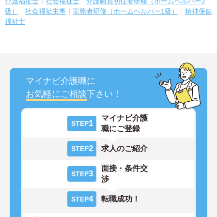
介護福祉士
社会福祉士
介護職員初任者研修（ホームヘルパー2
級）
社会福祉主事
実務者研修（ホームヘルパー1級）
精神保健
福祉士
マイナビ介護職に
お気軽にご相談
下さい！
マイナビ介護
1
STEP
職にご登録
2
求人のご紹介
STEP
面接・条件交
3
STEP
渉
4
転職成功！
STEP