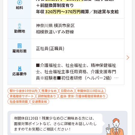
＋前歴換算制度有り
給料
年収
320万円～370万円
概算／別途賞与支給
神奈川県 横浜市泉区
勤務地
相模鉄道いずみ野線
正社員(正職員)
雇用形態
■介護福祉士、社会福祉士、精神保健福祉
士、社会福祉主事任用資格、介護支援専門
応募要件
員※経験者■初任者研修（ヘルパー2級）お
よび実務者研修（ヘルパー1級）※介護保険
施設または通所系サービス事業所において
駅から徒歩10分以内
残業少なめ
日勤のみ
年間休日110日以上
資格取得サポート
常勤で2年以上（勤務日数360日以上）
研修制度あり
産休･育休･介護休暇取得実績あり
社会保険完備
交通費支給
年間休日120日！残業少なめ◎ご興味ある方には、
面接対策ポイントなど、さらに詳細をお話しいたし
ますのでお気軽にご相談ください！