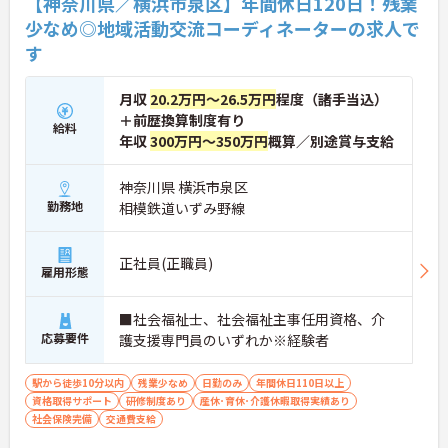
【神奈川県／横浜市泉区】年間休日120日！残業
少なめ◎地域活動交流コーディネーターの求人で
す
月収
20.2万円～26.5万円
程度（諸手当込）
＋前歴換算制度有り
給料
年収
300万円～350万円
概算／別途賞与支給
神奈川県 横浜市泉区
勤務地
相模鉄道いずみ野線
正社員(正職員)
雇用形態
■社会福祉士、社会福祉主事任用資格、介
応募要件
護支援専門員のいずれか※経験者
駅から徒歩10分以内
残業少なめ
日勤のみ
年間休日110日以上
資格取得サポート
研修制度あり
産休･育休･介護休暇取得実績あり
社会保険完備
交通費支給