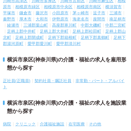
川崎市高津区
川崎市多摩区
川崎市宮前区
川崎市麻生区
相模
原市
相模原市緑区
相模原市中央区
相模原市南区
横須賀市
平塚市
鎌倉市
藤沢市
小田原市
茅ヶ崎市
逗子市
三浦市
秦野市
厚木市
大和市
伊勢原市
海老名市
座間市
南足柄市
綾瀬市
三浦郡葉山町
高座郡寒川町
中郡大磯町
中郡二宮町
足柄上郡中井町
足柄上郡大井町
足柄上郡松田町
足柄上郡山
北町
足柄上郡開成町
足柄下郡箱根町
足柄下郡真鶴町
足柄下
郡湯河原町
愛甲郡愛川町
愛甲郡清川村
横浜市泉区(神奈川県)の介護・福祉の求人を雇用形
態から探す
正社員(正職員)
契約社員・嘱託社員
非常勤・パート・アルバイ
ト
横浜市泉区(神奈川県)の介護・福祉の求人を施設業
態から探す
病院
クリニック
介護福祉施設
在宅医療
その他