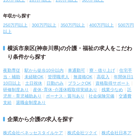
15万円以上
20万円以上
25万円以上
30万円以上
年収から探す
250万円以上
300万円以上
350万円以上
400万円以上
500万円
以上
横浜市泉区(神奈川県)の介護・福祉の求人をこだわ
り条件から探す
夜勤専従
駅から徒歩10分以内
車通勤可
寮・借り上げ
住宅手
当・補助
未経験OK
管理職求人
無資格OK
高収入
年間休日1
10日以上
土日祝休
日勤のみ
ブランクOK
資格取得サポート
研修制度あり
産休･育休･介護休暇取得実績あり
残業少なめ
託
児所・育児補助あり
ボーナス・賞与あり
社会保険完備
交通費
支給
退職金制度あり
企業から介護の求人を探す
株式会社ベネッセスタイルケア
株式会社ツクイ
株式会社日本ア