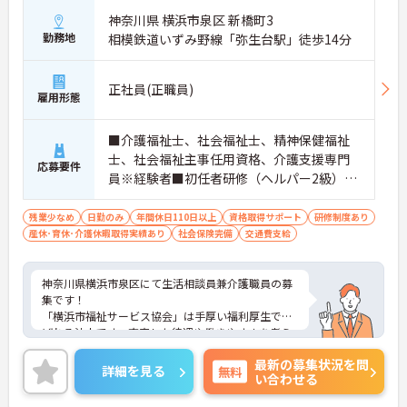
神奈川県 横浜市泉区 新橋町3
勤務地
相模鉄道いずみ野線「弥生台駅」徒歩14分
正社員(正職員)
雇用形態
■介護福祉士、社会福祉士、精神保健福祉
士、社会福祉主事任用資格、介護支援専門
応募要件
員※経験者■初任者研修（ヘルパー2級）お
よび実務者研修（ヘルパー1級）※介護保険
施設または通所系サービス事業所において
残業少なめ
日勤のみ
年間休日110日以上
資格取得サポート
研修制度あり
産休･育休･介護休暇取得実績あり
常勤で2年以上（勤務日数360日以上）
社会保険完備
交通費支給
神奈川県横浜市泉区にて生活相談員兼介護職員の募
集です！
「横浜市福祉サービス協会」は手厚い福利厚生で選
ばれる法人です。充実した待遇や働きやすさを考え
た環境があり、定着率も高く、勤続年数10年以上の
最新の募集状況を問
社員が多数活躍しています。リフレッシュ休暇や1時
詳細を見る
無料
い合わせる
間単位の有給も職員がお互いに協力しあってこの制
度を活用しています。働きやすい環境を皆で作ろう