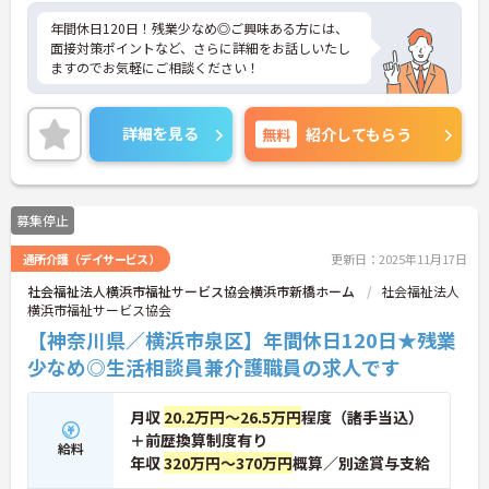
年間休日120日！残業少なめ◎ご興味ある方には、
面接対策ポイントなど、さらに詳細をお話しいたし
ますのでお気軽にご相談ください！
詳細を見る
無料
紹介してもらう
募集停止
通所介護（デイサービス）
更新日：2025年11月17日
社会福祉法人横浜市福祉サービス協会横浜市新橋ホーム
社会福祉法人
横浜市福祉サービス協会
【神奈川県／横浜市泉区】年間休日120日★残業
少なめ◎生活相談員兼介護職員の求人です
月収
20.2万円～26.5万円
程度（諸手当込）
＋前歴換算制度有り
給料
年収
320万円～370万円
概算／別途賞与支給