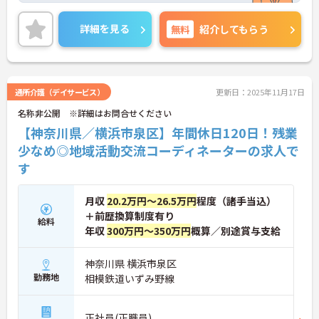
詳細を見る
無料
紹介してもらう
通所介護（デイサービス）
更新日：2025年11月17日
名称非公開 ※詳細はお問合せください
【神奈川県／横浜市泉区】年間休日120日！残業
少なめ◎地域活動交流コーディネーターの求人で
す
月収
20.2万円～26.5万円
程度（諸手当込）
＋前歴換算制度有り
給料
年収
300万円～350万円
概算／別途賞与支給
神奈川県 横浜市泉区
勤務地
相模鉄道いずみ野線
正社員(正職員)