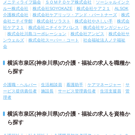
メニティライフ協会
ＳＯＭＰＯケア株式会社
ソーシャルインク
ルー株式会社
株式会社SOYOKAZE
株式会社ケア２１
ALSOK
介護株式会社
株式会社ケアリッツ・アンド・パートナーズ
株式
会社ニチイ学館
株式会社ソラスト
株式会社やさしい手
株式会
社ケア２１
株式会社ニチイケアパレス
株式会社サンガジャパン
株式会社川島コーポレーション
株式会社アンビス
株式会社サ
ンウェルズ
株式会社スーパー・コート
社会福祉法人ノテ福祉
会
横浜市泉区(神奈川県)の介護・福祉の求人を職種か
ら探す
介護職・ヘルパー
生活相談員
看護助手
ケアマネージャー
サ
ービス提供責任者
施設長
サービス管理責任者
生活支援員
管
理者
横浜市泉区(神奈川県)の介護・福祉の求人を資格か
ら探す