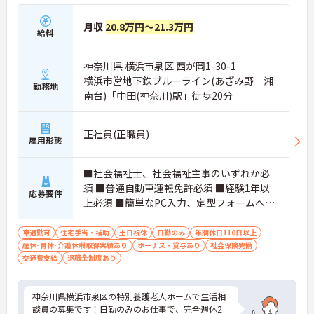
月収
20.8万円～21.3万円
給料
神奈川県 横浜市泉区 西が岡1-30-1
横浜市営地下鉄ブルーライン(あざみ野－湘
勤務地
南台)「中田(神奈川)駅」徒歩20分
正社員(正職員)
雇用形態
■社会福祉士、社会福祉主事のいずれか必
須 ■普通自動車運転免許必須 ■経験1年以
応募要件
上必須 ■簡単なPC入力、定型フォームへの
入力作業できれば尚可
車通勤可
住宅手当・補助
土日祝休
日勤のみ
年間休日110日以上
産休･育休･介護休暇取得実績あり
ボーナス・賞与あり
社会保険完備
交通費支給
退職金制度あり
神奈川県横浜市泉区の特別養護老人ホームで生活相
談員の募集です！日勤のみのお仕事で、完全週休2