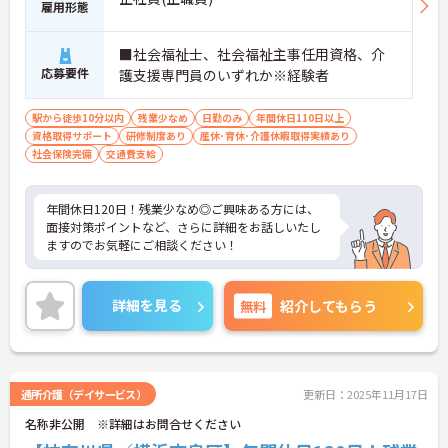
雇用形態
■社会福祉士、社会福祉主事任用資格、介
応募要件
護支援専門員のいずれか※経験者
駅から徒歩10分以内
残業少なめ
日勤のみ
年間休日110日以上
資格取得サポート
研修制度あり
産休･育休･介護休暇取得実績あり
社会保険完備
交通費支給
年間休日120日！残業少なめ◎ご興味ある方には、
面接対策ポイントなど、さらに詳細をお話しいたし
ますのでお気軽にご相談ください！
詳細を見る
無料
紹介してもらう
通所介護（デイサービス）
更新日：2025年11月17日
名称非公開 ※詳細はお問合せください