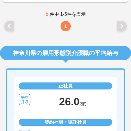
という文化がございます。
年間休日120日なのでお休みも多めに加え、残業少
なめなので、プライベートの時間もしっかり確保で
5
件中 1-5件を表示
きます◎ご興味ある方には、面接対策ポイントな
ど、さらに詳細をお話しいたします
1
神奈川県の雇用形態別介護職の平均給与
正社員
26.0
万円
契約社員・嘱託社員