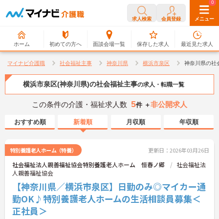
0
0
求人検索
会員登録
メニュー
ホーム
初めての方へ
面談会場一覧
保存した求人
最近見た求人
マイナビ介護職
社会福祉主事
神奈川県
横浜市泉区
神奈川県の社
横浜市泉区(神奈川県)の社会福祉主事
の求人・転職一覧
5
この条件の介護・福祉求人数
非公開求人
件 ＋
おすすめ順
新着順
月収順
年収順
特別養護老人ホーム（特養）
更新日：2026年03月26日
社会福祉法人親善福祉協会特別養護老人ホーム 恒春ノ郷
社会福祉法
人親善福祉協会
【神奈川県／横浜市泉区】日勤のみ◎マイカー通
勤OK♪特別養護老人ホームの生活相談員募集＜
正社員＞