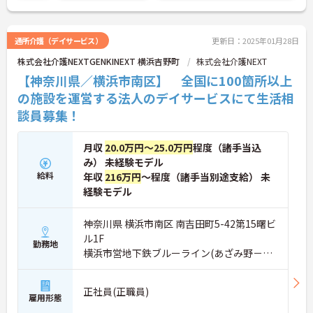
通所介護（デイサービス）
更新日：2025年01月28日
株式会社介護NEXTGENKINEXT 横浜吉野町
株式会社介護NEXT
【神奈川県／横浜市南区】 全国に100箇所以上
の施設を運営する法人のデイサービスにて生活相
談員募集！
月収
20.0万円～25.0万円
程度（諸手当込
み） 未経験モデル
給料
年収
216万円
～程度（諸手当別途支給） 未
経験モデル
神奈川県 横浜市南区 南吉田町5-42第15曙ビ
ル1F
勤務地
横浜市営地下鉄ブルーライン(あざみ野－湘
南台)「吉野町駅」徒歩3分
正社員(正職員)
雇用形態