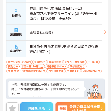
神奈川県 横浜市南区 真金町2－13
横浜市営地下鉄ブルーライン(あざみ野－湘
勤務地
南台)「阪東橋駅」徒歩5分
正社員(正職員)
雇用形態
■資格不問 ※未経験OK ※普通自動車運転免
応募要件
許(AT限定可)
駅から徒歩10分以内
未経験OK
残業少なめ
託児所・育児補助
土日祝休
日勤のみ
年間休日110日以上
資格取得サポート
研修制度あり
産休･育休･介護休暇取得実績あり
社会保険完備
交通費支給
退職金制度あり
神奈川県横浜市南区に位置する施設です。
嬉しい保育補助制度もあり、子育て中の方も安心で
す。
幅広い年齢層の方が活躍されており、チームワーク
も抜群です。
最新の募集状況を問
ご興味ある方には、面接のポイントなど、さらに詳
詳細を見る
無料
い合わせる