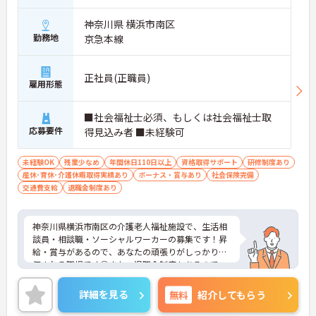
神奈川県 横浜市南区
勤務地
京急本線
正社員(正職員)
雇用形態
■社会福祉士必須、もしくは社会福祉士取
応募要件
得見込み者 ■未経験可
未経験OK
残業少なめ
年間休日110日以上
資格取得サポート
研修制度あり
産休･育休･介護休暇取得実績あり
ボーナス・賞与あり
社会保険完備
交通費支給
退職金制度あり
神奈川県横浜市南区の介護老人福祉施設で、生活相
談員・相談職・ソーシャルワーカーの募集です！昇
給・賞与があるので、あなたの頑張りがしっかり評
価される職場です◎また、退職金制度もあるので、
安心して長く働きやすい環境が整っています♪ご興
味のある方は、面接ポイントをお伝えしますので、
詳細を見る
無料
紹介してもらう
お気軽にご連絡ください。