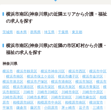
横浜市南区(神奈川県)の近隣エリアから介護・福祉
の求人を探す
茨城県
栃木県
群馬県
埼玉県
千葉県
東京都
横浜市南区(神奈川県)の近隣の市区町村から介護・
福祉の求人を探す
神奈川県
横浜市
横浜市鶴見区
横浜市神奈川区
横浜市西区
横浜市中区
横浜市南区
横浜市保土ケ谷区
横浜市磯子区
横浜市金沢区
横浜市港北区
横浜市戸塚区
横浜市港南区
横浜市旭区
横浜市
緑区
横浜市瀬谷区
横浜市栄区
横浜市泉区
横浜市青葉区
横
浜市都筑区
川崎市
川崎市川崎区
川崎市幸区
川崎市中原区
川崎市高津区
川崎市多摩区
川崎市宮前区
川崎市麻生区
相模
原市
相模原市緑区
相模原市中央区
相模原市南区
横須賀市
平塚市
鎌倉市
藤沢市
小田原市
茅ヶ崎市
逗子市
三浦市