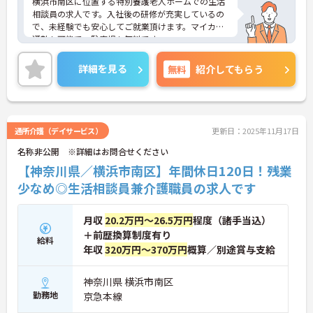
横浜市南区に位置する特別養護老人ホームでの生活
相談員の求人です。入社後の研修が充実しているの
で、未経験でも安心してご就業頂けます。マイカー
通勤も可能で、駐車場も無料です。
ご興味のある方は面接対策ポイントなどお話致しま
すのでお気軽にお問い合わせください。
詳細を見る
無料
紹介してもらう
通所介護（デイサービス）
更新日：2025年11月17日
名称非公開 ※詳細はお問合せください
【神奈川県／横浜市南区】年間休日120日！残業
少なめ◎生活相談員兼介護職員の求人です
月収
20.2万円～26.5万円
程度（諸手当込）
＋前歴換算制度有り
給料
年収
320万円～370万円
概算／別途賞与支給
神奈川県 横浜市南区
勤務地
京急本線