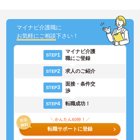
マイナビ介護職に
お気軽にご相談
下さい！
マイナビ介護
1
STEP
職にご登録
2
求人のご紹介
STEP
面接・条件交
3
STEP
渉
4
転職成功！
STEP
転職サポートに登録