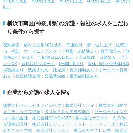
250万円以上
300万円以上
350万円以上
400万円以上
500万円
以上
横浜市南区(神奈川県)の介護・福祉の求人をこだわ
り条件から探す
夜勤専従
駅から徒歩10分以内
車通勤可
寮・借り上げ
住宅手
当・補助
オープニングスタッフ募集
未経験OK
管理職求人
無
資格OK
高収入
年間休日110日以上
土日祝休
日勤のみ
ブラ
ンクOK
資格取得サポート
研修制度あり
産休･育休･介護休暇取
得実績あり
残業少なめ
託児所・育児補助あり
ボーナス・賞与
あり
社会保険完備
交通費支給
退職金制度あり
企業から介護の求人を探す
株式会社ベネッセスタイルケア
株式会社ツクイ
株式会社日本ア
メニティライフ協会
ＳＯＭＰＯケア株式会社
ソーシャルインク
ルー株式会社
株式会社SOYOKAZE
株式会社ケア２１
ALSOK
介護株式会社
株式会社ケアリッツ・アンド・パートナーズ
株式
会社ニチイ学館
株式会社ソラスト
株式会社やさしい手
株式会