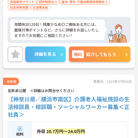
資格取得サポート
常勤で2年以上（勤務日数360日以上）
研修制度あり
産休･育休･介護休暇取得実績あり
社会保険完備
交通費支給
年間休日120日！残業少なめ◎ご興味ある方には、
面接対策ポイントなど、さらに詳細をお話しいたし
ますのでお気軽にご相談ください！
詳細を見る
無料
紹介してもらう
その他
更新日：2025年07月03日
名称非公開 ※詳細はお問合せください
【神奈川県／横浜市南区】介護老人福祉施設の生
活相談員・相談職・ソーシャルワーカー募集＜正
社員＞
月収
20.7万円～24.0万円
給料