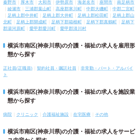
秦野市
厚木市
大和市
伊勢原市
海老名市
座間市
南足柄市
綾瀬市
三浦郡葉山町
高座郡寒川町
中郡大磯町
中郡二宮町
足柄上郡中井町
足柄上郡大井町
足柄上郡松田町
足柄上郡山
北町
足柄上郡開成町
足柄下郡箱根町
足柄下郡真鶴町
足柄下
郡湯河原町
愛甲郡愛川町
愛甲郡清川村
横浜市南区(神奈川県)の介護・福祉の求人を雇用形
態から探す
正社員(正職員)
契約社員・嘱託社員
非常勤・パート・アルバイ
ト
横浜市南区(神奈川県)の介護・福祉の求人を施設業
態から探す
病院
クリニック
介護福祉施設
在宅医療
その他
横浜市南区(神奈川県)の介護・福祉の求人をサービ