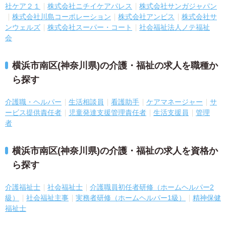
社ケア２１
株式会社ニチイケアパレス
株式会社サンガジャパン
株式会社川島コーポレーション
株式会社アンビス
株式会社サ
ンウェルズ
株式会社スーパー・コート
社会福祉法人ノテ福祉
会
横浜市南区(神奈川県)の介護・福祉の求人を職種か
ら探す
介護職・ヘルパー
生活相談員
看護助手
ケアマネージャー
サ
ービス提供責任者
児童発達支援管理責任者
生活支援員
管理
者
横浜市南区(神奈川県)の介護・福祉の求人を資格か
ら探す
介護福祉士
社会福祉士
介護職員初任者研修（ホームヘルパー2
級）
社会福祉主事
実務者研修（ホームヘルパー1級）
精神保健
福祉士