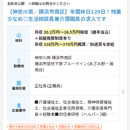
名称非公開 ※詳細はお問合せください
【神奈川県／横浜市南区】年間休日120日！残業
少なめ◎生活相談員兼介護職員の求人です
月収
20.2万円～26.5万円
程度（諸手当込）
＋前歴換算制度有り
給料
年収
320万円～370万円
概算／別途賞与支給
神奈川県 横浜市南区
横浜市営地下鉄ブルーライン(あざみ野－湘
勤務地
南台)
正社員(正職員)
雇用形態
■介護福祉士、社会福祉士、精神保健福祉
士、社会福祉主事任用資格、介護支援専門
応募要件
員※経験者■初任者研修（ヘルパー2級）お
よび実務者研修（ヘルパー1級）※介護保険
施設または通所系サービス事業所において
駅から徒歩10分以内
残業少なめ
日勤のみ
年間休日110日以上