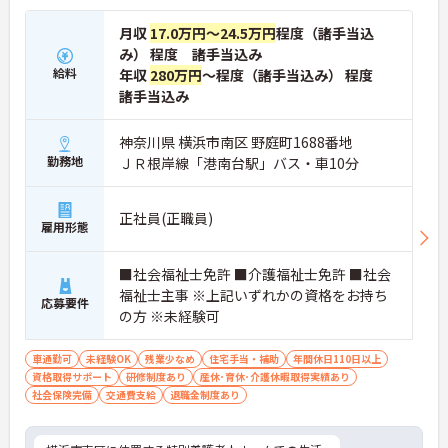
月収
17.0万円～24.5万円
程度（諸手当込
み） 程度 諸手当込み
給料
年収
280万円
～程度（諸手当込み） 程度
諸手当込み
神奈川県 横浜市南区 野庭町1688番地
勤務地
ＪＲ根岸線「港南台駅」バス・車10分
正社員(正職員)
雇用形態
■社会福祉士免許 ■介護福祉士免許 ■社会
福祉士主事 ※上記いずれかの資格をお持ち
応募要件
の方 ※未経験可
車通勤可
未経験OK
残業少なめ
住宅手当・補助
年間休日110日以上
資格取得サポート
研修制度あり
産休･育休･介護休暇取得実績あり
社会保険完備
交通費支給
退職金制度あり