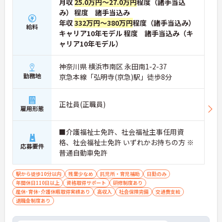
月収
25.0万円～27.0万円
程度（諸手当込
み） 程度 諸手当込み
年収
332万円～380万円
程度（諸手当込み）
給料
キャリア10年モデル 程度 諸手当込み（キ
ャリア10年モデル）
神奈川県 横浜市南区 永田南1-2-37
勤務地
京急本線「弘明寺(京急)駅」徒歩8分
正社員(正職員)
雇用形態
■介護福祉士免許、社会福祉主事任用資
格、社会福祉士免許 いずれかお持ちの方 ※
応募要件
普通自動車免許
駅から徒歩10分以内
残業少なめ
託児所・育児補助
日勤のみ
年間休日110日以上
資格取得サポート
研修制度あり
産休･育休･介護休暇取得実績あり
高収入
社会保険完備
交通費支給
退職金制度あり