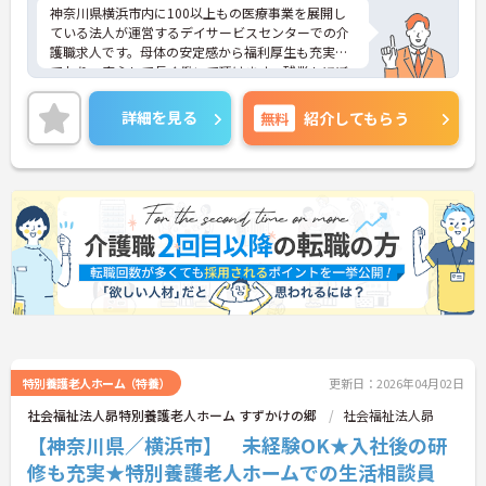
神奈川県横浜市内に100以上もの医療事業を展開し
ている法人が運営するデイサービスセンターでの介
護職求人です。母体の安定感から福利厚生も充実し
ており、安心して長く働いて頂けます。残業もほぼ
なく、月9日休みとワークライフバランスの取りや
すい環境です。ご興味のある方はお気軽にお問い合
詳細を見る
無料
紹介してもらう
わせ下さいませ。
特別養護老人ホーム（特養）
更新日：2026年04月02日
社会福祉法人昴特別養護老人ホーム すずかけの郷
社会福祉法人昴
【神奈川県／横浜市】 未経験OK★入社後の研
修も充実★特別養護老人ホームでの生活相談員