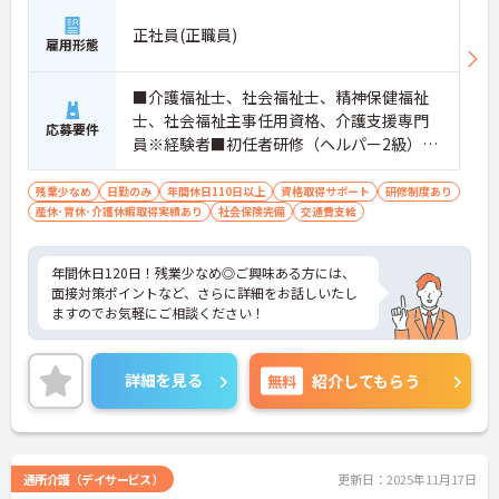
正社員(正職員)
雇用形態
■介護福祉士、社会福祉士、精神保健福祉
士、社会福祉主事任用資格、介護支援専門
応募要件
員※経験者■初任者研修（ヘルパー2級）お
よび実務者研修（ヘルパー1級）※介護保険
施設または通所系サービス事業所において
残業少なめ
日勤のみ
年間休日110日以上
資格取得サポート
研修制度あり
産休･育休･介護休暇取得実績あり
常勤で2年以上（勤務日数360日以上）
社会保険完備
交通費支給
年間休日120日！残業少なめ◎ご興味ある方には、
面接対策ポイントなど、さらに詳細をお話しいたし
ますのでお気軽にご相談ください！
詳細を見る
無料
紹介してもらう
通所介護（デイサービス）
更新日：2025年11月17日