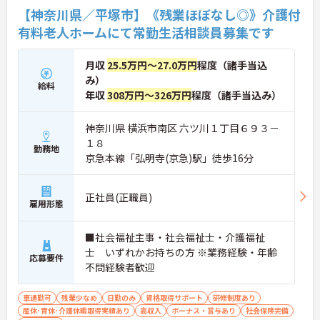
【神奈川県／平塚市】《残業ほぼなし◎》介護付
有料老人ホームにて常勤生活相談員募集です
月収
25.5万円～27.0万円
程度（諸手当込
み）
給料
年収
308万円～326万円
程度（諸手当込み）
神奈川県 横浜市南区 六ツ川１丁目６９３－
１８
勤務地
京急本線「弘明寺(京急)駅」徒歩16分
正社員(正職員)
雇用形態
■社会福祉主事・社会福祉士・介護福祉
士 いずれかお持ちの方 ※業務経験・年齢
応募要件
不問経験者歓迎
車通勤可
残業少なめ
日勤のみ
資格取得サポート
研修制度あり
産休･育休･介護休暇取得実績あり
高収入
ボーナス・賞与あり
社会保険完備