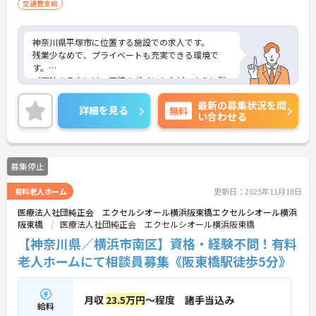
交通費支給
神奈川県平塚市に位置する施設での求人です。
残業少なめで、プライベートも充実できる環境で
す。
ご興味ある方には、面接のポイントなど、さらに詳
細をお話致しますのでお気軽にご相談ください。
最新の募集状況を問
詳細を見る
無料
い合わせる
募集停止
有料老人ホーム
更新日：2025年11月18日
医療法人社団純正会 エクセルシオール横浜阪東橋エクセルシオール横浜
阪東橋
医療法人社団純正会 エクセルシオール横浜阪東橋
【神奈川県／横浜市南区】資格・経験不問！有料
老人ホームにて相談員募集《阪東橋駅徒歩5分》
月収
23.5万円
～程度 諸手当込み
給料