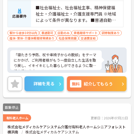
■社会福祉士、社会福祉主事、精神保健福
祉士・介護福祉士・介護支援専門員 ※地域
応募要件
によって条件が異なります。 ■普通自動車
免許（AT限定可） ※未経験可、ブランク可
駅から徒歩10分以内
車通勤可
日勤のみ
資格取得サポート
研修制度あり
産休･育休･介護休暇取得実績あり
社会保険完備
交通費支給
「寝たきり予防、杖や車椅子からの脱却」をテーマ
にかかげ、ご利用者様がもう一度自立した生活を取
り戻し、イキイキとした暮らしができるように取り
組んでいます。
整骨院からスタートした法人で、現在も店舗を増や
し続けている安定感のある母体です。事業拡大傾向
詳細を見る
無料
紹介してもらう
にあるため、頑張り次第ではキャリアアップも見込
めるます。複数の店舗を経営しているノウハウを生
かした研修制度も自身の成長に繋がります。自立支
援に向けての熱い想いのスタッフが多く、活気があ
募集停止
る職場も魅力の1つです。
ご興味のある方はお気軽にお問い合わせ下さいま
有料老人ホーム
更新日：2026年07月21日
せ。
株式会社メディカルケアシステム介護付有料老人ホームシニアフォレスト
横浜南
株式会社メディカルケアシステム