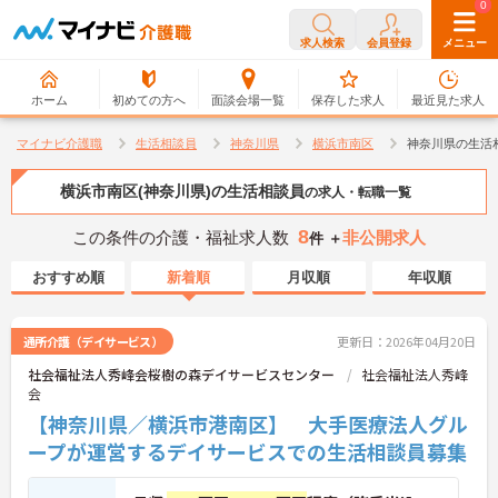
0
0
求人検索
会員登録
メニュー
ホーム
初めての方へ
面談会場一覧
保存した求人
最近見た求人
マイナビ介護職
生活相談員
神奈川県
横浜市南区
神奈川県の生活
横浜市南区(神奈川県)の生活相談員
の求人・転職一覧
8
この条件の介護・福祉求人数
非公開求人
件 ＋
おすすめ順
新着順
月収順
年収順
通所介護（デイサービス）
更新日：2026年04月20日
社会福祉法人秀峰会桜樹の森デイサービスセンター
社会福祉法人秀峰
会
【神奈川県／横浜市港南区】 大手医療法人グル
ープが運営するデイサービスでの生活相談員募集