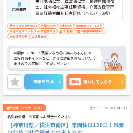
■介護福祉士、社会福祉士、精神保健福祉
士、社会福祉主事任用資格、介護支援専門
応募要件
員※経験者■初任者研修（ヘルパー2級）お
よび実務者研修（ヘルパー1級）※介護保険
施設または通所系サービス事業所において
駅から徒歩10分以内
残業少なめ
日勤のみ
年間休日110日以上
資格取得サポート
常勤で2年以上（勤務日数360日以上）
研修制度あり
産休･育休･介護休暇取得実績あり
社会保険完備
交通費支給
年間休日120日！残業少なめ◎ご興味ある方には、
面接対策ポイントなど、さらに詳細をお話しいたし
ますのでお気軽にご相談ください！
詳細を見る
無料
紹介してもらう
通所介護（デイサービス）
更新日：2025年11月17日
名称非公開 ※詳細はお問合せください
【神奈川県／横浜市南区】年間休日120日！残業
少なめ◎社会福祉士の求人です