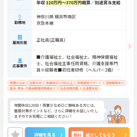
年収
320万円～370万円
概算／別途賞与支給
神奈川県 横浜市南区
勤務地
京急本線
正社員(正職員)
雇用形態
■介護福祉士、社会福祉士、精神保健福祉
士、社会福祉主事任用資格、介護支援専門
応募要件
員※経験者■初任者研修（ヘルパー2級）お
よび実務者研修（ヘルパー1級）※介護保険
施設または通所系サービス事業所において
残業少なめ
日勤のみ
年間休日110日以上
資格取得サポート
研修制度あり
産休･育休･介護休暇取得実績あり
常勤で2年以上（勤務日数360日以上）
社会保険完備
交通費支給
年間休日120日！残業少なめ◎ご興味ある方には、
面接対策ポイントなど、さらに詳細をお話しいたし
ますのでお気軽にご相談ください！
詳細を見る
無料
紹介してもらう