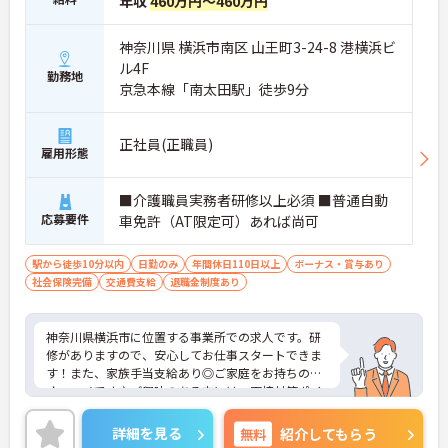
年収
460万円～460万円
神奈川県 横浜市南区 山王町3-24-8 港横浜ビ
ル4F
勤務地
京急本線「南太田駅」徒歩9分
正社員(正職員)
雇用形態
■介護職員実務者研修以上必須 ■普通自動
応募要件
車免許（AT限定可）あれば尚可
駅から徒歩10分以内
日勤のみ
年間休日110日以上
ボーナス・賞与あり
社会保険完備
交通費支給
退職金制度あり
神奈川県横浜市に位置する事業所での求人です。研
修がありますので、安心してお仕事スタートできま
す！また、家族手当支給あり◎ご家庭をお持ちの方
オススメです♪ご興味のある方には、面接対策ポイ
ントなど、さらに詳細をご案内しますのでお気軽に
ご相談ください！
詳細を見る
無料
紹介してもらう