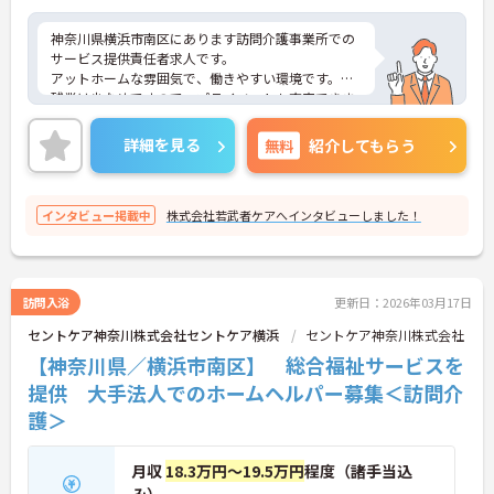
神奈川県横浜市南区にあります訪問介護事業所での
サービス提供責任者求人です。
アットホームな雰囲気で、働きやすい環境です。
残業は少なめですので、プライベートも充実できま
す。ご興味ある方には、面接のポイントなど、さら
に詳細をお話致しますのでお気軽にご相談くださ
詳細を見る
無料
紹介してもらう
い。
インタビュー掲載中
株式会社若武者ケアへインタビューしました！
訪問入浴
更新日：2026年03月17日
セントケア神奈川株式会社セントケア横浜
セントケア神奈川株式会社
【神奈川県／横浜市南区】 総合福祉サービスを
提供 大手法人でのホームヘルパー募集＜訪問介
護＞
月収
18.3万円～19.5万円
程度（諸手当込