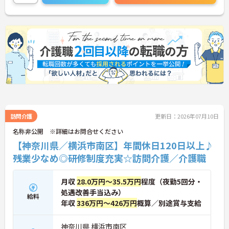
訪問介護
更新日：2026年07月10日
名称非公開 ※詳細はお問合せください
【神奈川県／横浜市南区】年間休日120日以上♪
残業少なめ◎研修制度充実☆訪問介護／介護職
月収
28.0万円～35.5万円
程度（夜勤5回分・
処遇改善手当込み）
給料
年収
336万円～426万円
概算／別途賞与支給
神奈川県 横浜市南区