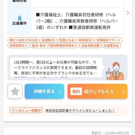
雇用形態
■介護福祉士、介護職員初任者研修（ヘル
パー2級）、介護職員実務者研修（ヘルパー
応募要件
1級）のいずれか ■普通自動車運転免許
駅から徒歩10分以内
未経験OK
残業少なめ
無資格OK
資格取得サポート
研修制度あり
産休･育休･介護休暇取得実績あり
社会保険完備
交通費支給
1日2時間～、週2日以上～お仕事が可能なので、ワ
ークライフバランスが実現できます。最初の訪問時
等、技術に不安がある方やブランクのある方でも同
行訪問できるので安心してご就業いただけます。ご
興味ある方には、面接のポイントなど、さらに詳細
をお話致しますのでお気軽にご相談ください。
詳細を見る
無料
紹介してもらう
インタビュー掲載中
株式会社若武者ケアへインタビューしました！
更新日：2026年04月20日