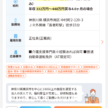
み）
給料
年収
332万円～448万円
賞与4.0ヶ月の場合
神奈川県 横浜市南区 中村町2-120-3
勤務地
ＪＲ外房線「長者町駅」徒歩15分
正社員(正職員)
雇用形態
■介護支援専門員※経験あれば尚可 ■普通
応募要件
自動車運転免許（AT限定可）
残業少なめ
日勤のみ
年間休日110日以上
資格取得サポート
研修制度あり
産休･育休･介護休暇取得実績あり
高収入
社会保険完備
交通費支給
退職金制度あり
神奈川県横浜市を中心に160以上の施設を運営する
法人の求人です。福利厚生が充実し、研修制度もあ
りますので、安心して長くご勤務いただけます！ご
興味ある方には、面接対策ポイントなど、さらに詳
細をお話しいたしますのでお気軽にご相談くださ