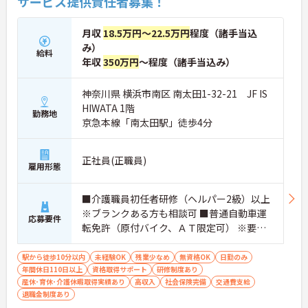
サービス提供責任者募集！
月収
18.5万円～22.5万円
程度（諸手当込
み）
給料
年収
350万円
～程度（諸手当込み）
神奈川県 横浜市南区 南太田1-32-21 JF IS
HIWATA 1階
勤務地
京急本線「南太田駅」徒歩4分
正社員(正職員)
雇用形態
■介護職員初任者研修（ヘルパー2級）以上
※ブランクある方も相談可 ■普通自動車運
応募要件
転免許（原付バイク、ＡＴ限定可） ※要経
験
駅から徒歩10分以内
未経験OK
残業少なめ
無資格OK
日勤のみ
年間休日110日以上
資格取得サポート
研修制度あり
産休･育休･介護休暇取得実績あり
高収入
社会保険完備
交通費支給
退職金制度あり