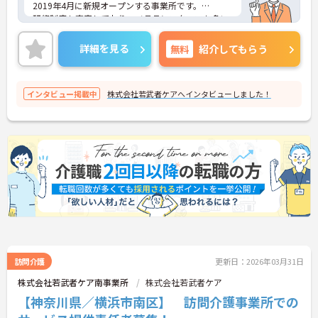
2019年4月に新規オープンする事業所です。
研修制度も充実しており、ベテランスタッフも多い
ため、経験の浅い方も安心してご就業いただけま
す。
詳細を見る
無料
紹介してもらう
ご興味ある方には、面接のポイントなど、さらに詳
細をお話致しますのでお気軽にご相談ください。
インタビュー掲載中
株式会社若武者ケアへインタビューしました！
訪問介護
更新日：2026年03月31日
株式会社若武者ケア南事業所
株式会社若武者ケア
【神奈川県／横浜市南区】 訪問介護事業所での