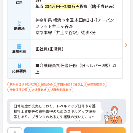
み）
給料
年収
234万円～248万円
程度（諸手当込み）
神奈川県 横浜市南区 永田東1-1-7アーバン
フラット井土ヶ谷2F
勤務地
京急本線「井土ケ谷駅」徒歩3分
正社員(正職員)
雇用形態
■介護職員初任者研修（旧ヘルパー2級）以
応募要件
上
駅から徒歩10分以内
日勤のみ
年間休日110日以上
研修制度あり
社会保険完備
交通費支給
退職金制度あり
研修制度が充実しており、レベルアップ研修や介護
福祉士資格等の資格取得のためのスキルアップ研修
等もあり、ブランクのある方や経験の浅い方、キャ
リアアップをしたい方にもオススメの求人です。
女性も働きやすい環境作りに力を入れており、家庭
との両立もしやすく、また休職後の復帰率も高く、