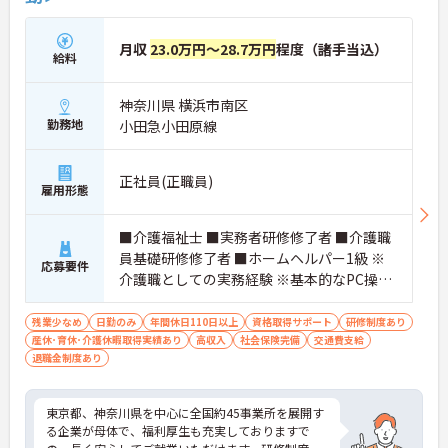
月収
23.0万円～28.7万円
程度（諸手当込）
給料
神奈川県 横浜市南区
勤務地
小田急小田原線
正社員(正職員)
雇用形態
■介護福祉士 ■実務者研修修了者 ■介護職
員基礎研修修了者 ■ホームヘルパー1級 ※
応募要件
介護職としての実務経験 ※基本的なPC操作
ができる方 ※地域によっては、普通自動車
運転免許(AT限定可)が必要となる場合があ
残業少なめ
日勤のみ
年間休日110日以上
資格取得サポート
研修制度あり
産休･育休･介護休暇取得実績あり
ります。
高収入
社会保険完備
交通費支給
退職金制度あり
東京都、神奈川県を中心に全国約45事業所を展開す
る企業が母体で、福利厚生も充実しておりますで