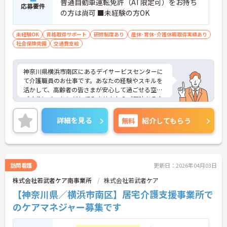
普通自動車運転免許（AT限定可）をお持ち
応募要件
の方は尚可 ■未経験の方OK
未経験OK
資格取得サポート
研修制度あり
産休･育休･介護休暇取得実績あり
社会保険完備
交通費支給
神奈川県横浜市南区にあるデイサービスセンターに
て介護職員のお仕事です。あなたの経験やスキルを
活かして、高齢者の皆さまが安心して過ごせる空間
づくりにチャレンジしてみませんか？ご興味ある方
には、面接対策ポイントなど、さらに詳細をお話し
いたしますのでお気軽にご相談ください。
詳細を見る
無料
紹介してもらう
訪問看護
更新日：2026年04月03日
株式会社若武者ケア南事業所
株式会社若武者ケア
【神奈川県／横浜市南区】居宅介護支援事業所で
のケアマネジャー募集です