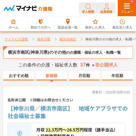
0
0
求人検索
会員登録
メニュー
ホーム
初めての方へ
面談会場一覧
保存した求人
最近見た求人
マイナビ介護職
神奈川県
横浜市南区
神奈川県のその他の求人・転職一
横浜市南区(神奈川県)のその他
の介護職・福祉の求人・転職一覧
37
この条件の介護・福祉求人数
非公開求人
件 ＋
おすすめ順
新着順
月収順
年収順
更新日：2026年08月05日
名称非公開 ※詳細はお問合せください
【神奈川県／横浜市南区】 地域ケアプラザでの
社会福祉士募集
月収
22.3万円～26.5万円
程度（諸手当込）