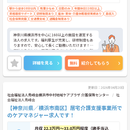
駅から徒歩10分以内
残業少なめ
日勤のみ
年間休日110日以上
資格取得サポート
研修制度あり
産休･育休･介護休暇取得実績あり
高収入
社会保険完備
交通費支給
退職金制度あり
神奈川県横浜市を中心に160以上の施設を運営する
法人の求人です。福利厚生が充実し、研修制度もあ
りますので、安心して長くご勤務いただけます！ご
興味ある方には、面接対策ポイントなど、さらに詳
細をお話しいたしますのでお気軽にご相談くださ
い！
詳細を見る
無料
紹介してもらう
更新日：2026年04月20日
社会福祉法人秀峰会横浜市中村地域ケアプラザ 介護保険センター
社
会福祉法人秀峰会
【神奈川県／横浜市南区】居宅介護支援事業所で
のケアマネジャー求人です！
月収
22.3万円～33.0万円
程度（諸手当込