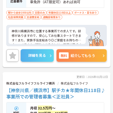
応募要件
車免許（AT限定可）あれば尚可
駅から徒歩10分以内
日勤のみ
年間休日110日以上
ボーナス・賞与あり
社会保険完備
交通費支給
退職金制度あり
神奈川県横浜市に位置する事業所での求人です。研
修がありますので、安心してお仕事スタートできま
す！また、家族手当支給あり◎ご家庭をお持ちの方
オススメです♪ご興味のある方には、面接対策ポイ
ントなど、さらに詳細をご案内しますのでお気軽に
ご相談ください！
詳細を見る
無料
紹介してもらう
更新日：2026年01月12日
株式会社フルライフフルライフ横浜
株式会社フルライフ
【神奈川県／横浜市】駅チカ★年間休日118日♪
事業所での管理者募集＜正社員＞
月収
32.5万円
～
給料