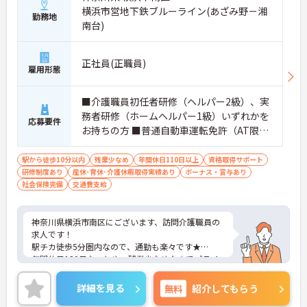
横浜市営地下鉄ブルーライン(あざみ野－湘
勤務地
南台)
正社員(正職員)
雇用形態
■介護職員初任者研修（ヘルパー2級）、実
務者研修（ホームヘルパー1級）いずれかを
応募要件
お持ちの方 ■普通自動車運転免許（AT限定
可）※業務で運転します
駅から徒歩10分以内
残業少なめ
年間休日110日以上
資格取得サポート
研修制度あり
産休･育休･介護休暇取得実績あり
ボーナス・賞与あり
社会保険完備
交通費支給
神奈川県横浜市南区にございます、訪問介護職員の
求人です！
駅チカ徒歩5分圏内なので、通勤も楽々です★
年間休日120日なことや、残業少なめなのでプライ
ベートの時間もしっかり確保！
ご興味ある方には、面接対策ポイントなど、さらに
詳細を見る
無料
紹介してもらう
詳細をお話しいたしますのでお気軽にご相談くださ