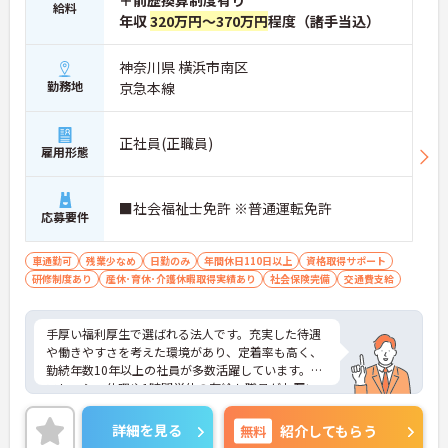
＋前歴換算制度有り
給料
年収
320万円～370万円
程度（諸手当込）
神奈川県 横浜市南区
勤務地
京急本線
正社員(正職員)
雇用形態
■社会福祉士免許 ※普通運転免許
応募要件
車通勤可
残業少なめ
日勤のみ
年間休日110日以上
資格取得サポート
研修制度あり
産休･育休･介護休暇取得実績あり
社会保険完備
交通費支給
手厚い福利厚生で選ばれる法人です。充実した待遇
や働きやすさを考えた環境があり、定着率も高く、
勤続年数10年以上の社員が多数活躍しています。リ
フレッシュ休暇や1時間単位の有給も職員がお互い
に協力しあってこの制度を活用しています。働きや
すい環境を皆で作ろうという文化がここにはありま
詳細を見る
無料
紹介してもらう
す。