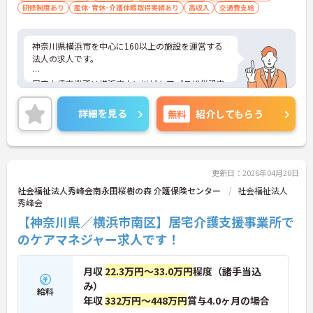
研修制度あり
産休･育休･介護休暇取得実績あり
高収入
交通費支給
神奈川県横浜市を中心に160以上の施設を運営する
法人の求人です。
居宅支援事業所は横浜市内に地域ケアプラザ併設事
業所を含めて25事業所あり、多くのケアマネジャー
が日々活動しています。
詳細を見る
無料
紹介してもらう
ご興味ある方には、面接対策ポイントなど、さらに
詳細をお話しいたしますのでお気軽にご相談くださ
い！
更新日：2026年04月20日
社会福祉法人秀峰会南永田桜樹の森 介護保険センター
社会福祉法人
秀峰会
【神奈川県／横浜市南区】居宅介護支援事業所で
のケアマネジャー求人です！
月収
22.3万円～33.0万円
程度（諸手当込
み）
給料
年収
332万円～448万円
賞与4.0ヶ月の場合