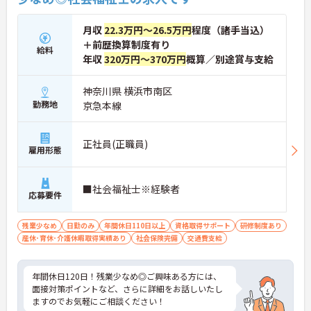
月収
22.3万円～26.5万円
程度（諸手当込）
＋前歴換算制度有り
給料
年収
320万円～370万円
概算／別途賞与支給
神奈川県 横浜市南区
勤務地
京急本線
正社員(正職員)
雇用形態
■社会福祉士※経験者
応募要件
残業少なめ
日勤のみ
年間休日110日以上
資格取得サポート
研修制度あり
産休･育休･介護休暇取得実績あり
社会保険完備
交通費支給
年間休日120日！残業少なめ◎ご興味ある方には、
面接対策ポイントなど、さらに詳細をお話しいたし
ますのでお気軽にご相談ください！