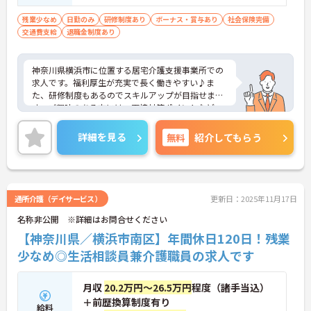
残業少なめ
日勤のみ
研修制度あり
ボーナス・賞与あり
社会保険完備
交通費支給
退職金制度あり
神奈川県横浜市に位置する居宅介護支援事業所での
求人です。福利厚生が充実で長く働きやすい♪ま
た、研修制度もあるのでスキルアップが目指せま
す。ご興味のある方には、面接対策ポイントなど、
さらに詳細をご案内しますのでお気軽にご相談くだ
さい！
詳細を見る
無料
紹介してもらう
通所介護（デイサービス）
更新日：2025年11月17日
名称非公開 ※詳細はお問合せください
【神奈川県／横浜市南区】年間休日120日！残業
少なめ◎生活相談員兼介護職員の求人です
月収
20.2万円～26.5万円
程度（諸手当込）
＋前歴換算制度有り
給料