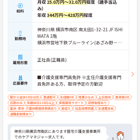
月収
25.0万円～32.0万円
程度（諸手当込
み）
給料
年収
344万円～428万円
程度
神奈川県 横浜市南区 南太田1-32-21 JF ISHI
WATA 1階
勤務地
横浜市営地下鉄ブルーライン(あざみ野－湘
南台)「吉野町駅」徒歩6分
正社員(正職員)
雇用形態
■介護支援専門員免許 ※主任介護支援専門
応募要件
員免許ある方、取得予定の方歓迎
駅から徒歩10分以内
車通勤可
未経験OK
残業少なめ
土日祝休
無資格OK
日勤のみ
年間休日110日以上
資格取得サポート
研修制度あり
産休･育休･介護休暇取得実績あり
高収入
社会保険完備
交通費支給
退職金制度あり
神奈川県横浜市南区にあります居宅介護支援事業所
でのケアマネジャー求人です。