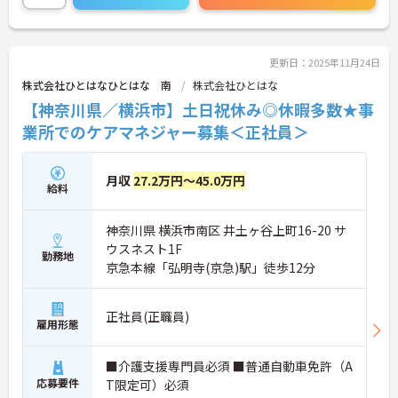
更新日：2025年11月24日
株式会社ひとはなひとはな 南
株式会社ひとはな
【神奈川県／横浜市】土日祝休み◎休暇多数★事
業所でのケアマネジャー募集＜正社員＞
月収
27.2万円～45.0万円
給料
神奈川県 横浜市南区 井土ヶ谷上町16-20 サ
ウスネスト1F
勤務地
京急本線「弘明寺(京急)駅」徒歩12分
正社員(正職員)
雇用形態
■介護支援専門員必須 ■普通自動車免許（A
応募要件
T限定可）必須