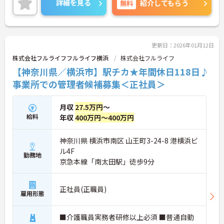
詳細を見る
無料
紹介してもらう
長く働ける職場です。県内全域に営業所があり、勤
務先の異動も可能です。
更新日：2026年01月12日
株式会社フルライフフルライフ横浜
株式会社フルライフ
【神奈川県／横浜市】駅チカ★年間休日118日♪
事業所での管理者候補募集＜正社員＞
月収
27.5万円
～
給料
年収
400万円～400万円
神奈川県 横浜市南区 山王町3-24-8 港横浜ビ
ル4F
勤務地
京急本線「南太田駅」徒歩9分
正社員(正職員)
雇用形態
■介護職員実務者研修以上必須 ■普通自動