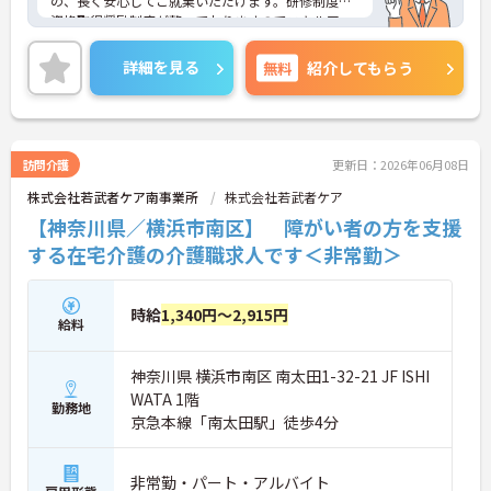
の、長く安心してご就業いただけます。研修制度や
資格取得奨励制度が整っておりますのでスキルアッ
プも目指せる環境です。
ご興味のある方は是非お気軽にお問い合わせ下さ
詳細を見る
無料
紹介してもらう
い。
訪問介護
更新日：2026年06月08日
株式会社若武者ケア南事業所
株式会社若武者ケア
【神奈川県／横浜市南区】 障がい者の方を支援
する在宅介護の介護職求人です＜非常勤＞
時給
1,340円～2,915円
給料
神奈川県 横浜市南区 南太田1-32-21 JF ISHI
WATA 1階
勤務地
京急本線「南太田駅」徒歩4分
非常勤・パート・アルバイト