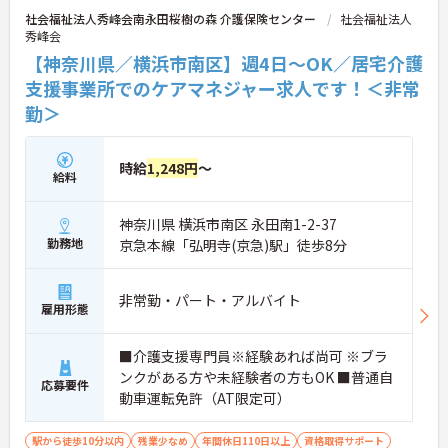
社会福祉法人秀峰会南永田桜樹の森 介護保険センター
社会福祉法人
秀峰会
【神奈川県／横浜市南区】週4日～OK／居宅介護
支援事業所でのケアマネジャー求人です！＜非常
勤＞
時給
1,248円
～
給料
神奈川県 横浜市南区 永田南1-2-37
勤務地
京急本線「弘明寺(京急)駅」徒歩8分
非常勤・パート・アルバイト
雇用形態
■介護支援専門員※経験あれば尚可 ※ブラ
ンクがある方や未経験者の方もOK ■普通自
応募要件
動車運転免許（AT限定可）
駅から徒歩10分以内
残業少なめ
年間休日110日以上
資格取得サポート