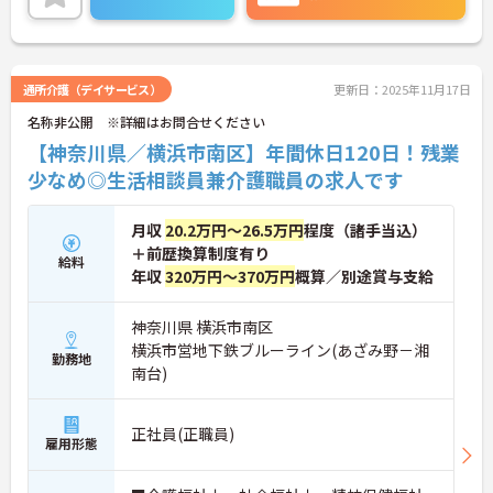
通所介護（デイサービス）
更新日：2025年11月17日
名称非公開 ※詳細はお問合せください
【神奈川県／横浜市南区】年間休日120日！残業
少なめ◎生活相談員兼介護職員の求人です
月収
20.2万円～26.5万円
程度（諸手当込）
＋前歴換算制度有り
給料
年収
320万円～370万円
概算／別途賞与支給
神奈川県 横浜市南区
横浜市営地下鉄ブルーライン(あざみ野－湘
勤務地
南台)
正社員(正職員)
雇用形態