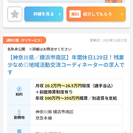
詳細を見る
無料
紹介してもらう
通所介護（デイサービス）
更新日：2025年11月17日
名称非公開 ※詳細はお問合せください
【神奈川県／横浜市南区】年間休日120日！残業
少なめ◎地域活動交流コーディネーターの求人で
す
月収
20.2万円～26.5万円
程度（諸手当込）
＋前歴換算制度有り
給料
年収
300万円～350万円
概算／別途賞与支給
神奈川県 横浜市南区
勤務地
京急本線