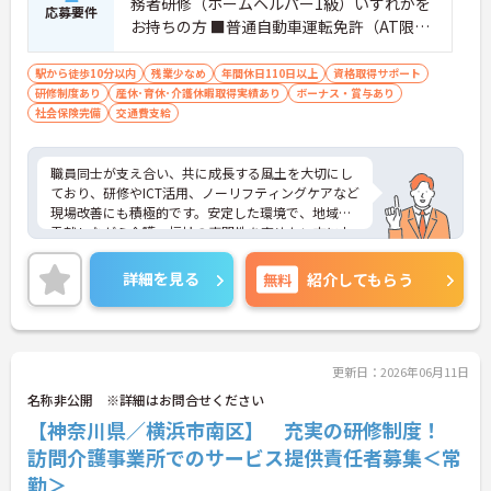
務者研修（ホームヘルパー1級）いずれかを
応募要件
お持ちの方 ■普通自動車運転免許（AT限定
可）※業務で運転します
駅から徒歩10分以内
残業少なめ
年間休日110日以上
資格取得サポート
研修制度あり
産休･育休･介護休暇取得実績あり
ボーナス・賞与あり
社会保険完備
交通費支給
職員同士が支え合い、共に成長する風土を大切にし
ており、研修やICT活用、ノーリフティングケアなど
現場改善にも積極的です。安定した環境で、地域に
貢献しながら介護・福祉の専門性を高めたい方にお
すすめです。
ご興味ある方には、面接対策ポイントなど、さらに
詳細を見る
無料
紹介してもらう
詳細をお話しいたしますのでお気軽にご相談くださ
い！
更新日：2026年06月11日
名称非公開 ※詳細はお問合せください
【神奈川県／横浜市南区】 充実の研修制度！
訪問介護事業所でのサービス提供責任者募集＜常
勤＞