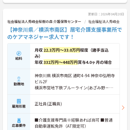
更新日：2026年04月20日
社会福祉法人秀峰会桜樹の森 介護保険センター
社会福祉法人秀峰会
【神奈川県／横浜市南区】居宅介護支援事業所で
のケアマネジャー求人です！
月収
22.3万円～33.0万円
程度（諸手当込
み）
給料
年収
332万円～448万円
賞与4.0ヶ月の場合
神奈川県 横浜市南区 通町4-94 神奈中弘明寺
ビル2F
勤務地
横浜市営地下鉄ブルーライン(あざみ野－湘
南台)「弘明寺(横浜市営)駅」徒歩2分
正社員(正職員)
雇用形態
■介護支援専門員※経験あれば尚可 ■普通
応募要件
自動車運転免許（AT限定可）