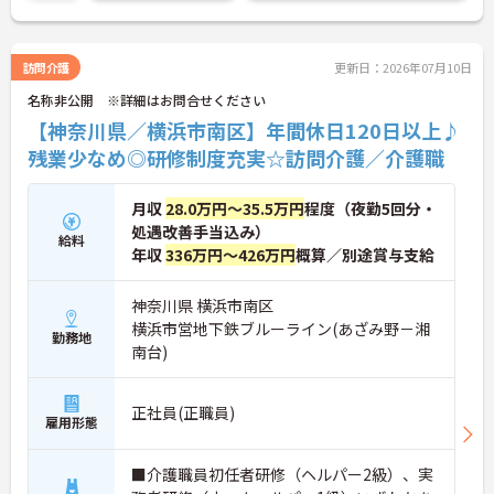
い！
訪問介護
更新日：2026年07月10日
名称非公開 ※詳細はお問合せください
【神奈川県／横浜市南区】年間休日120日以上♪
残業少なめ◎研修制度充実☆訪問介護／介護職
月収
28.0万円～35.5万円
程度（夜勤5回分・
処遇改善手当込み）
給料
年収
336万円～426万円
概算／別途賞与支給
神奈川県 横浜市南区
横浜市営地下鉄ブルーライン(あざみ野－湘
勤務地
南台)
正社員(正職員)
雇用形態
■介護職員初任者研修（ヘルパー2級）、実