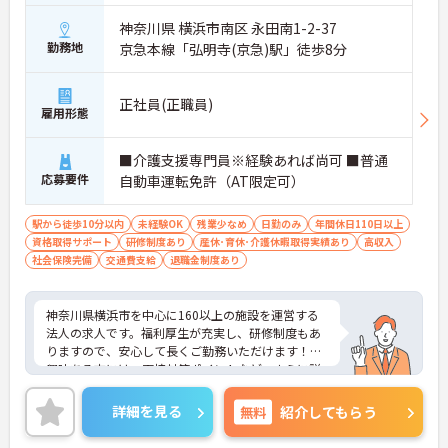
神奈川県 横浜市南区 永田南1-2-37
勤務地
京急本線「弘明寺(京急)駅」徒歩8分
正社員(正職員)
雇用形態
■介護支援専門員※経験あれば尚可 ■普通
応募要件
自動車運転免許（AT限定可）
駅から徒歩10分以内
未経験OK
残業少なめ
日勤のみ
年間休日110日以上
資格取得サポート
研修制度あり
産休･育休･介護休暇取得実績あり
高収入
社会保険完備
交通費支給
退職金制度あり
神奈川県横浜市を中心に160以上の施設を運営する
法人の求人です。福利厚生が充実し、研修制度もあ
りますので、安心して長くご勤務いただけます！ご
興味ある方には、面接対策ポイントなど、さらに詳
細をお話しいたしますのでお気軽にご相談くださ
い！
詳細を見る
無料
紹介してもらう