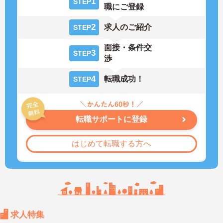
1
STEP
職にご登録
2
求人のご紹介
STEP
面接・条件交
3
STEP
渉
4
転職成功！
STEP
転職サポートに登録
はじめて転職する方へ
求人特集