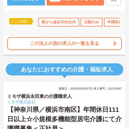
に営業所があり、勤務先の異動も可能です。
ここに注目！
あり
社会保険完備
駅から徒歩10分以内
交通費支給
退職金制度あり
日勤のみ
年間休日11
この法人の別の求人の一覧を見る
あなたにおすすめの介護・福祉求人
更新日：2026年08月07日 求人番号：10274397
ミモザ横浜永田東の介護職求人
ミモザ株式会社
【神奈川県／横浜市南区】年間休日111
日以上☆小規模多機能型居宅介護にて介
護職募集＜正社員＞