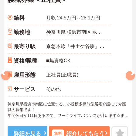
給料
月収 24.5万円～28.1万円
勤務地
神奈川県 横浜市南区 永田東2-23-50
最寄り駅
京急本線「井土ケ谷駅」徒歩13分
資格/職種
■無資格OK
雇用形態
正社員(正職員)
サービス
その他
神奈川県横浜市南区に位置する、小規模多機能型居宅介護にて介護
職の募集です！
年間休日が111日あるので、ワークライフバランスが叶います☆ま
た、マイカー通勤可能なので、通勤らくらくです♪
ご興味のある方には、面接対策ポイントなど、さらに詳細をお話し
いたしますのでお気軽にご相談ください！
詳細を見る
紹介してもらう
無料