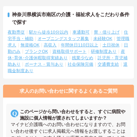
神奈川県横浜市南区の介護・福祉求人をこだわり条件
で探す
夜勤専従
駅から徒歩10分以内
車通勤可
寮・借り上げ
住
宅手当・補助
オープニングスタッフ募集
未経験OK
管理職
求人
無資格OK
高収入
年間休日110日以上
土日祝休
日
勤のみ
ブランクOK
資格取得サポート
研修制度あり
産
休･育休･介護休暇取得実績あり
残業少なめ
託児所・育児補
助あり
ボーナス・賞与あり
社会保険完備
交通費支給
退
職金制度あり
求人のお問い合わせに関するよくあるご質問
このページから問い合わせをすると、すぐに病院や
施設に個人情報が渡されてしまいますか？
マイナビ介護職へのお問い合わせになりますので、お問
い合わせ後すぐに求人掲載元へ情報をお渡しすることは