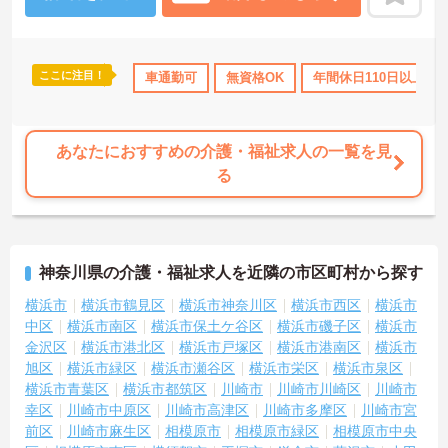
ここに注目！
み
年間休日110日以上
車通勤可
ブランクOK
無資格OK
研修制度あり
年間休日110日以上
社会保険
あなたにおすすめの介護・福祉求人の一覧を見
る
神奈川県の介護・福祉求人を近隣の市区町村から探す
横浜市
横浜市鶴見区
横浜市神奈川区
横浜市西区
横浜市
中区
横浜市南区
横浜市保土ケ谷区
横浜市磯子区
横浜市
金沢区
横浜市港北区
横浜市戸塚区
横浜市港南区
横浜市
旭区
横浜市緑区
横浜市瀬谷区
横浜市栄区
横浜市泉区
横浜市青葉区
横浜市都筑区
川崎市
川崎市川崎区
川崎市
幸区
川崎市中原区
川崎市高津区
川崎市多摩区
川崎市宮
前区
川崎市麻生区
相模原市
相模原市緑区
相模原市中央