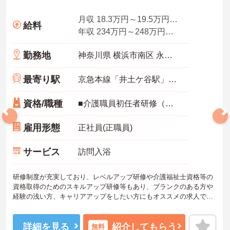
月収 18.3万円～19.5万円程度（諸手当込み）
給料
年収 234万円～248万円程度（諸手当込み）
勤務地
神奈川県 横浜市南区 永田東1-1-7アーバンフラット井土ヶ谷2F
最寄り駅
京急本線「井土ケ谷駅」徒歩3分
資格/職種
■介護職員初任者研修（旧ヘルパー2級）以上
雇用形態
正社員(正職員)
サービス
訪問入浴
研修制度が充実しており、レベルアップ研修や介護福祉士資格等の
資格取得のためのスキルアップ研修等もあり、ブランクのある方や
経験の浅い方、キャリアアップをしたい方にもオススメの求人で
す。
女性も働きやすい環境作りに力を入れており、家庭との両立もしや
すく、また休職後の復帰率も高く、長く働ける職場です。県内全域
詳細を見る
紹介してもらう
無料