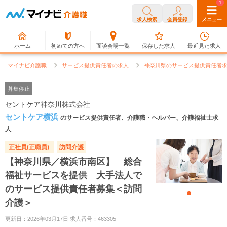
0
1
求人検索
会員登録
メニュー
ホーム
初めての方へ
面談会場一覧
保存した求人
最近見た求人
マイナビ介護職
サービス提供責任者の求人
神奈川県のサービス提供責任者
募集停止
セントケア神奈川株式会社
セントケア横浜
のサービス提供責任者、介護職・ヘルパー、介護福祉士求
人
正社員(正職員)
訪問介護
【神奈川県／横浜市南区】 総合
福祉サービスを提供 大手法人で
のサービス提供責任者募集＜訪問
介護＞
更新日：2026年03月17日 求人番号：463305