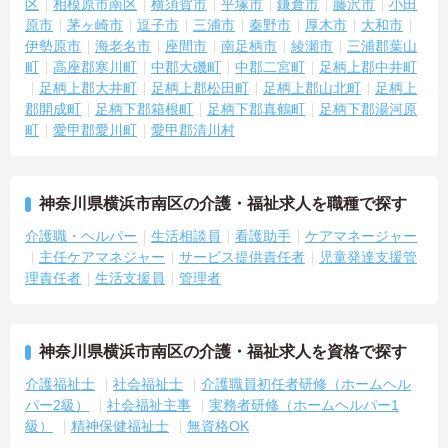
区
相模原市南区
横須賀市
平塚市
鎌倉市
藤沢市
小田
原市
茅ヶ崎市
逗子市
三浦市
秦野市
厚木市
大和市
伊勢原市
海老名市
座間市
南足柄市
綾瀬市
三浦郡葉山
町
高座郡寒川町
中郡大磯町
中郡二宮町
足柄上郡中井町
足柄上郡大井町
足柄上郡松田町
足柄上郡山北町
足柄上
郡開成町
足柄下郡箱根町
足柄下郡真鶴町
足柄下郡湯河原
町
愛甲郡愛川町
愛甲郡清川村
神奈川県横浜市南区の介護・福祉求人を職種で探す
介護職・ヘルパー
生活相談員
看護助手
ケアマネージャー
主任ケアマネジャー
サービス提供責任者
児童発達支援管
理責任者
生活支援員
管理者
神奈川県横浜市南区の介護・福祉求人を資格で探す
介護福祉士
社会福祉士
介護職員初任者研修（ホームヘル
パー2級）
社会福祉主事
実務者研修（ホームヘルパー1
級）
精神保健福祉士
無資格OK