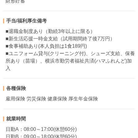
財形貯蓄
手当/福利厚生備考
■退職金制度あり（勤続3年以上に限る）
■新生活応援一時金支給（試用期間終了後7万円）
■食事補助あり(本人負担は1食189円)
■ユニフォーム貸与(クリーニング付)、シューズ支給、保養
所あり（苗場）、横浜市勤労者福祉共済(ハマふれんど)加
入
各種保険
雇用保険 労災保険 健康保険 厚生年金保険
就業時間
日勤A：08:00～17:00(休憩60分)
日勤B：09:00～18:00(休憩60分)