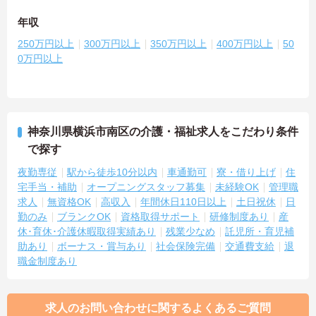
年収
250万円以上
300万円以上
350万円以上
400万円以上
50
0万円以上
神奈川県横浜市南区の介護・福祉求人をこだわり条件
で探す
夜勤専従
駅から徒歩10分以内
車通勤可
寮・借り上げ
住
宅手当・補助
オープニングスタッフ募集
未経験OK
管理職
求人
無資格OK
高収入
年間休日110日以上
土日祝休
日
勤のみ
ブランクOK
資格取得サポート
研修制度あり
産
休･育休･介護休暇取得実績あり
残業少なめ
託児所・育児補
助あり
ボーナス・賞与あり
社会保険完備
交通費支給
退
職金制度あり
求人のお問い合わせに関するよくあるご質問