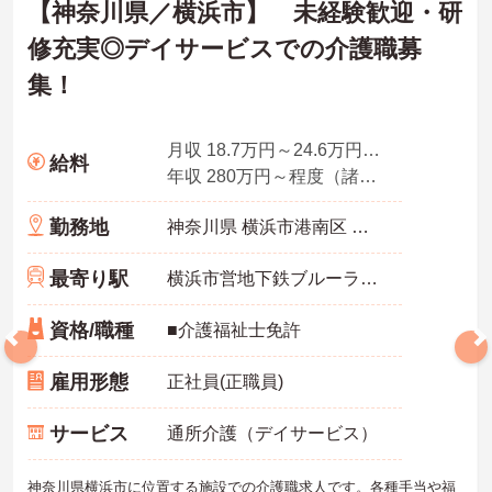
【神奈川県／横浜市】 未経験歓迎・研
修充実◎デイサービスでの介護職募
集！
月収 18.7万円～24.6万円程度（諸手当込み）
給料
年収 280万円～程度（諸手当込み）
勤務地
神奈川県 横浜市港南区 上永谷1-4-23
最寄り駅
横浜市営地下鉄ブルーライン(あざみ野－湘南台)「上大岡駅」バス・車10分
資格/職種
■介護福祉士免許
雇用形態
正社員(正職員)
サービス
通所介護（デイサービス）
神奈川県横浜市に位置する施設での介護職求人です。各種手当や福