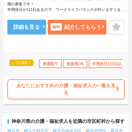
職の募集です！
年間休日が111日あるので、ワークライフバランスが叶います☆ま
た、マイカー通勤可能なので、通勤らくらくです♪
ご興味のある方には、面接対策ポイントなど、さらに詳細をお話し
いたしますのでお気軽にご相談ください！
詳細を見る
紹介してもらう
無料
ここに注目！
ランクOK
資格取得サポート
車通勤可
研修制度あり
無資格OK
年間休日110日以上
産休･育休･介護休暇
あなたにおすすめの介護・福祉求人の一覧を見
る
神奈川県の介護・福祉求人を近隣の市区町村から探す
横浜市
横浜市鶴見区
横浜市神奈川区
横浜市西区
横浜市