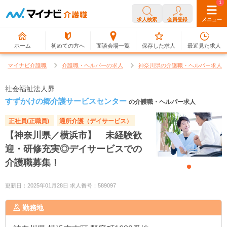
0
1
求人検索
会員登録
メニュー
ホーム
初めての方へ
面談会場一覧
保存した求人
最近見た求人
マイナビ介護職
介護職・ヘルパーの求人
神奈川県の介護職・ヘルパー求人
社会福祉法人昴
すずかけの郷介護サービスセンター
の介護職・ヘルパー求人
正社員(正職員)
通所介護（デイサービス）
【神奈川県／横浜市】 未経験歓
迎・研修充実◎デイサービスでの
介護職募集！
更新日：2025年01月28日 求人番号：589097
勤務地