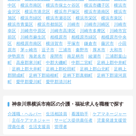
中区
横浜市南区
横浜市保土ケ谷区
横浜市磯子区
横浜市
金沢区
横浜市港北区
横浜市戸塚区
横浜市港南区
横浜市
旭区
横浜市緑区
横浜市瀬谷区
横浜市栄区
横浜市泉区
横浜市青葉区
横浜市都筑区
川崎市
川崎市川崎区
川崎市
幸区
川崎市中原区
川崎市高津区
川崎市多摩区
川崎市宮
前区
川崎市麻生区
相模原市
相模原市緑区
相模原市中央
区
相模原市南区
横須賀市
平塚市
鎌倉市
藤沢市
小田
原市
茅ヶ崎市
逗子市
三浦市
秦野市
厚木市
大和市
伊勢原市
海老名市
座間市
南足柄市
綾瀬市
三浦郡葉山
町
高座郡寒川町
中郡大磯町
中郡二宮町
足柄上郡中井町
足柄上郡大井町
足柄上郡松田町
足柄上郡山北町
足柄上
郡開成町
足柄下郡箱根町
足柄下郡真鶴町
足柄下郡湯河原
町
愛甲郡愛川町
愛甲郡清川村
神奈川県横浜市南区の介護・福祉求人を職種で探す
介護職・ヘルパー
生活相談員
看護助手
ケアマネージャー
主任ケアマネジャー
サービス提供責任者
児童発達支援管
理責任者
生活支援員
管理者