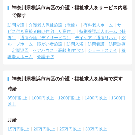
神奈川県横浜市南区の介護・福祉求人をサービス内容
で探す
訪問介護
介護老人保健施設（老健）
有料老人ホーム
サー
ビス付き高齢者向け住宅（サ高住）
特別養護老人ホーム（特
養）
通所介護（デイサービス）
デイケア（通所リハ）
グ
ループホーム
障がい者施設
訪問入浴
訪問看護
訪問診療
定期巡回
ケアハウス・高齢者住宅地
ショートステイ
養
護老人ホーム
介護予防
神奈川県横浜市南区の介護・福祉求人を給与で探す
時給
850円以上
1000円以上
1200円以上
1400円以上
1600円
以上
月給
15万円以上
20万円以上
25万円以上
30万円以上