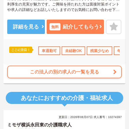
利厚生の充実が魅力です。ご興味を持たれた方は面接対策ポイント
や求人の詳細などお話しいたしますのでお気軽にお問い合わせ下さ
い。
詳細を見る
紹介してもらう
無料
ここに注目！
間休日110日以上
資格取得サポート
車通勤可
未経験OK
研修制度あり
残業少なめ
産休･育休･
年間休
この法人の別の求人の一覧を見る
あなたにおすすめの介護・福祉求人
更新日：2026年08月07日 求人番号：10274397
ミモザ横浜永田東の介護職求人