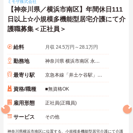
ミモザ株式会社
【神奈川県／横浜市南区】年間休日111
日以上☆小規模多機能型居宅介護にて介
護職募集＜正社員＞
給料
月収 24.5万円～28.1万円
勤務地
神奈川県 横浜市南区 永田東2-23-50
最寄り駅
京急本線「井土ケ谷駅」徒歩13分
資格/職種
■無資格OK
雇用形態
正社員(正職員)
サービス
その他
神奈川県横浜市南区に位置する、小規模多機能型居宅介護にて介護