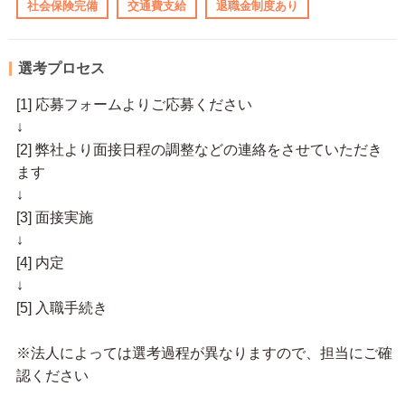
社会保険完備
交通費支給
退職金制度あり
選考プロセス
[1] 応募フォームよりご応募ください
↓
[2] 弊社より面接日程の調整などの連絡をさせていただき
ます
↓
[3] 面接実施
↓
[4] 内定
↓
[5] 入職手続き
※法人によっては選考過程が異なりますので、担当にご確
認ください