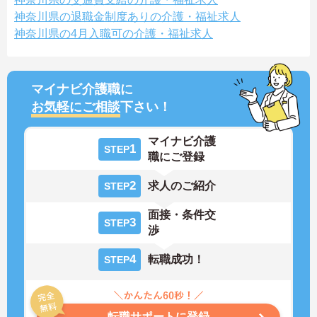
神奈川県の退職金制度ありの介護・福祉求人
神奈川県の4月入職可の介護・福祉求人
マイナビ介護職に
お気軽にご相談
下さい！
マイナビ介護
1
STEP
職にご登録
2
求人のご紹介
STEP
面接・条件交
3
STEP
渉
4
転職成功！
STEP
転職サポートに登録