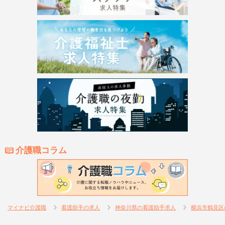
介護職コラム
マイナビ介護職
看護助手の求人
神奈川県の看護助手求人
横浜市鶴見区