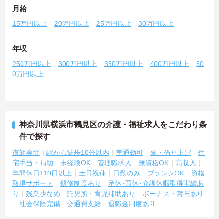
月給
15万円以上
20万円以上
25万円以上
30万円以上
年収
250万円以上
300万円以上
350万円以上
400万円以上
50
0万円以上
神奈川県横浜市鶴見区の介護・福祉求人をこだわり条
件で探す
夜勤専従
駅から徒歩10分以内
車通勤可
寮・借り上げ
住
宅手当・補助
未経験OK
管理職求人
無資格OK
高収入
年間休日110日以上
土日祝休
日勤のみ
ブランクOK
資格
取得サポート
研修制度あり
産休･育休･介護休暇取得実績あ
り
残業少なめ
託児所・育児補助あり
ボーナス・賞与あり
社会保険完備
交通費支給
退職金制度あり