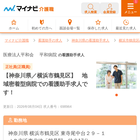
0
1
求人検索
会員登録
メニュー
ホーム
初めての方へ
面談会場一覧
保存した求人
最近見た求人
マイナビ介護職
看護助手の求人
神奈川県の看護助手求人
横浜市鶴見区
医療法人平和会 平和病院
の看護助手求人
正社員(正職員)
【神奈川県／横浜市鶴見区】 地
域密着型病院での看護助手求人で
す！
更新日：2026年08月04日 求人番号：698964
勤務地
神奈川県
横浜市鶴見区 東寺尾中台２９－１