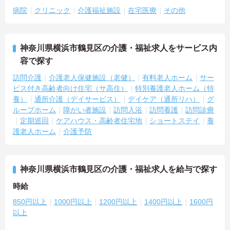
病院
クリニック
介護福祉施設
在宅医療
その他
神奈川県横浜市鶴見区の介護・福祉求人をサービス内
容で探す
訪問介護
介護老人保健施設（老健）
有料老人ホーム
サー
ビス付き高齢者向け住宅（サ高住）
特別養護老人ホーム（特
養）
通所介護（デイサービス）
デイケア（通所リハ）
グ
ループホーム
障がい者施設
訪問入浴
訪問看護
訪問診療
定期巡回
ケアハウス・高齢者住宅地
ショートステイ
養
護老人ホーム
介護予防
神奈川県横浜市鶴見区の介護・福祉求人を給与で探す
時給
850円以上
1000円以上
1200円以上
1400円以上
1600円
以上