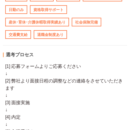
日勤のみ
資格取得サポート
産休･育休･介護休暇取得実績あり
社会保険完備
交通費支給
退職金制度あり
選考プロセス
[1] 応募フォームよりご応募ください
↓
[2] 弊社より面接日程の調整などの連絡をさせていただき
ます
↓
[3] 面接実施
↓
[4] 内定
↓