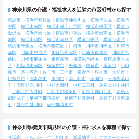
神奈川県の介護・福祉求人を近隣の市区町村から探す
横浜市
横浜市鶴見区
横浜市神奈川区
横浜市西区
横浜市
中区
横浜市南区
横浜市保土ケ谷区
横浜市磯子区
横浜市
金沢区
横浜市港北区
横浜市戸塚区
横浜市港南区
横浜市
旭区
横浜市緑区
横浜市瀬谷区
横浜市栄区
横浜市泉区
横浜市青葉区
横浜市都筑区
川崎市
川崎市川崎区
川崎市
幸区
川崎市中原区
川崎市高津区
川崎市多摩区
川崎市宮
前区
川崎市麻生区
相模原市
相模原市緑区
相模原市中央
区
相模原市南区
横須賀市
平塚市
鎌倉市
藤沢市
小田
原市
茅ヶ崎市
逗子市
三浦市
秦野市
厚木市
大和市
伊勢原市
海老名市
座間市
南足柄市
綾瀬市
三浦郡葉山
町
高座郡寒川町
中郡大磯町
中郡二宮町
足柄上郡中井町
足柄上郡大井町
足柄上郡松田町
足柄上郡山北町
足柄上
郡開成町
足柄下郡箱根町
足柄下郡真鶴町
足柄下郡湯河原
町
愛甲郡愛川町
愛甲郡清川村
神奈川県横浜市鶴見区の介護・福祉求人を職種で探す
介護職・ヘルパー
生活相談員
看護助手
ケアマネージャー