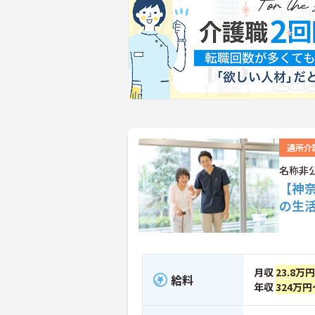
通所介
名称非
【神
の生
月収
23.8万
給料
年収
324万円