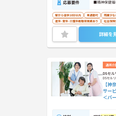
応募要件
■精神保健福
駅から徒歩10分以内
車通勤可
残業少な
産休･育休･介護休暇取得実績あり
社会保険
詳細を
通所介
DSセ
DSセル
【神
サー
＜パ