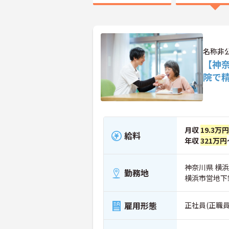
名称非
【神
院で
月収
19.3万
給料
年収
321万円
神奈川県 横
勤務地
横浜市営地下
雇用形態
正社員(正職員