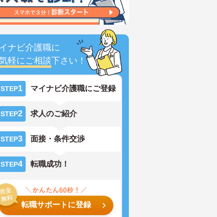
イナビ介護職に
気軽にご相談
下さい！
1
マイナビ介護職にご登録
STEP
2
求人のご紹介
STEP
3
面接・条件交渉
STEP
4
転職成功！
STEP
転職サポートに登録