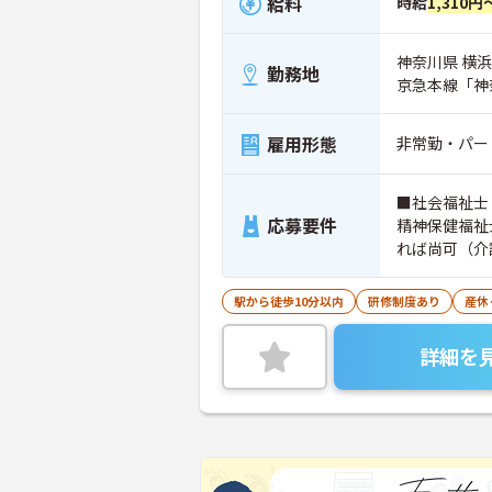
給料
時給
1,310円
神奈川県 横浜
勤務地
京急本線「神
雇用形態
非常勤・パー
■社会福祉士
応募要件
精神保健福祉
れば尚可（介
としての実務
タブレットの
駅から徒歩10分以内
研修制度あり
産休
定可）：あれ
詳細を