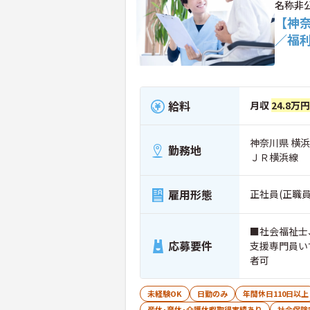
名称非
【神
／福
給料
月収
24.8万円
神奈川県 横
勤務地
ＪＲ横浜線
雇用形態
正社員(正職員
■社会福祉士
応募要件
支援専門員い
者可
未経験OK
日勤のみ
年間休日110日以上
産休･育休･介護休暇取得実績あり
社会保険