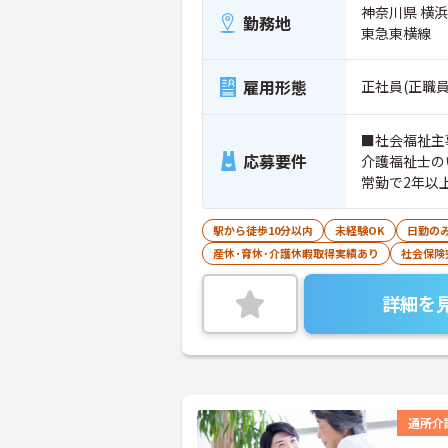
神奈川県 横
勤務地
東急東横線
雇用形態
正社員(正職員
■社会福祉主
応募要件
介護福祉士の
常勤で2年以
駅から徒歩10分以内
未経験OK
日勤の
産休･育休･介護休暇取得実績あり
社会保険
詳細を
通所介