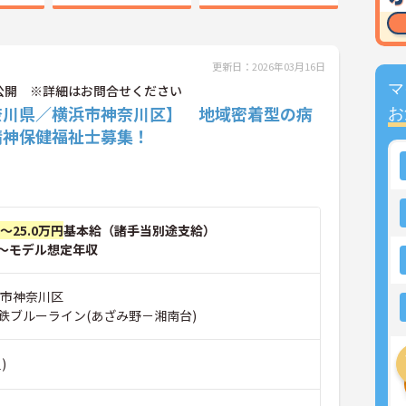
更新日：2026年03月16日
マ
公開 ※詳細はお問合せください
奈川県／横浜市神奈川区】 地域密着型の病
お
精神保健福祉士募集！
円～25.0万円
基本給（諸手当別途支給）
～モデル想定年収
浜市神奈川区
鉄ブルーライン(あざみ野－湘南台)
)