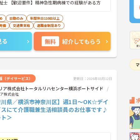
祉士 【歓迎要件】精神急性期病棟での経験がある方
め
日勤のみ
年間休日110日以上
完備
交通費支給
退職金制度あり
見る
無料
紹介してもらう
護（デイサービス）
更新日：2026年03月12日
ルリア株式会社トータルリハセンター横浜ポートサイド
リア株式会社
奈川県／横浜市神奈川区】週1日～OK☆デイ
ビスにて介護職兼生活相談員のお仕事です♪
ート＞