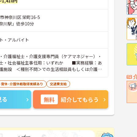
～1,410円
市神奈川区 栄町16-5
奈川駅」徒歩10分
ト・アルバイト
・介護福祉士・介護支援専門員（ケアマネジャー）・
士・社会福祉主事任用：いずれか ■実務経験：あ
護施設 ＜種別不問＞での生活相談員もしくは介護職
経験があれば尚可） ※PCスキル：パソコンおよび
操作に抵抗のない方 ■普通自動車運転免許（AT限
･育休･介護休暇取得実績あり
交通費支給
ば尚可
見る
無料
紹介してもらう