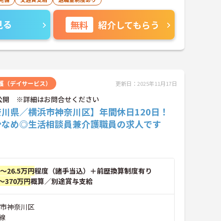
見る
無料
紹介してもらう
護（デイサービス）
更新日：2025年11月17日
公開 ※詳細はお問合せください
奈川県／横浜市神奈川区】年間休日120日！
少なめ◎生活相談員兼介護職員の求人です
円～26.5万円
程度（諸手当込）＋前歴換算制度有り
～370万円
概算／別途賞与支給
浜市神奈川区
線