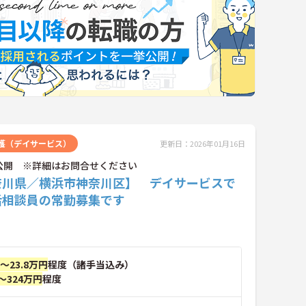
護（デイサービス）
更新日：2026年01月16日
公開 ※詳細はお問合せください
奈川県／横浜市神奈川区】 デイサービスで
活相談員の常勤募集です
円～23.8万円
程度（諸手当込み）
～324万円
程度