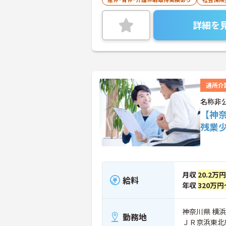
詳細を
通所介
名称非
【神
残業
月収
20.2万
給料
年収
320万円
神奈川県 横
勤務地
ＪＲ京浜東北