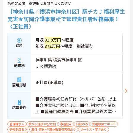
名称非公開 ※詳細はお問合せください
【神奈川県／横浜市神奈川区】駅チカ♪福利厚生
充実★訪問介護事業所で管理責任者候補募集！
〈正社員〉
月収
31.0万円
～程度
給料
年収
372万円
～程度 別途賞与
神奈川県 横浜市神奈川区
勤務地
ＪＲ横浜線
正社員(正職員)
雇用形態
■介護職員初任者研修（ヘルパー2級）以上
■介護実務経験1年以上 ■4年制大学卒業以
応募要件
上 ■普通自動車免許 ■介護業界以外の業界
経験がある方歓迎 ■介護業界以外でのマネ
ジメント経験がある方歓迎
管理職求人
駅から徒歩10分以内
車通勤可
日勤のみ
資格取得サポート
研修制度あり
産休･育休･介護休暇取得実績あり
ボーナス・賞与あり