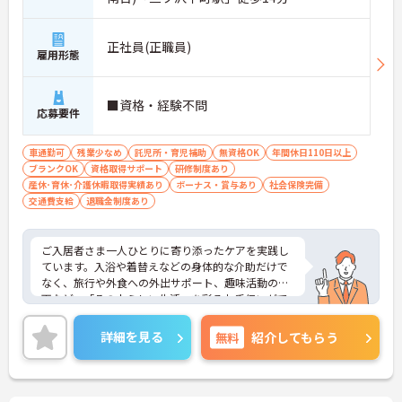
【専門資格を活かした収入アップと明確なキャリア
形成が期待できます】
・介護福祉士資格手当が支給されるほか、年2回の
正社員(正職員)
雇用形態
評価面談で個人の頑張りが給与に還元される仕組み
が整っています
・サービス提供責任者や管理者へのキャリアアップ
も目指せます
■資格・経験不問
応募要件
【IT化と手厚いフォロー体制により、業務のストレ
スを軽減できます】
車通勤可
残業少なめ
託児所・育児補助
無資格OK
年間休日110日以上
・記録票の提出やシフト確認をすべてスマートフォ
ブランクOK
資格取得サポート
研修制度あり
ンで行えるため、手書きの書類作成や事業所への移
産休･育休･介護休暇取得実績あり
ボーナス・賞与あり
社会保険完備
動の手間が省けケア業務に集中できます
交通費支給
退職金制度あり
・定期的な面談を通じて上司がフォローする体制が
あり、訪問介護でありながら孤立することなくチー
ムの支援を受けながら業務に取り組めます
ご入居者さま一人ひとりに寄り添ったケアを実践し
ています。入浴や着替えなどの身体的な介助だけで
なく、旅行や外食への外出サポート、趣味活動の企
画など、「その人らしい生活」を彩るお手伝いがで
きるのが大きな特徴です。「生活の楽しみ」を一緒
に共有し、笑顔を引き出すことができるため、日々
詳細を見る
無料
紹介してもらう
の業務を通じて深いやりがいを感じることができま
す。
＜手厚い研修とサポート体制＞入社時には研修施設
での7日間の集合研修があり、基礎からしっかり学