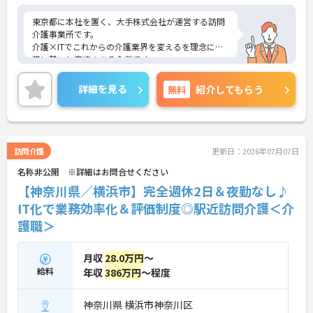
東京都に本社を置く、大手株式会社が運営する訪問
介護事業所です。
介護×ITでこれからの介護業界を変えるを理念に非
常に勢いと実績のある企業です。
充実したキャリアアップ制度に加え、曜日固定性の
ためプライベートも非常に充実できます。
詳細を見る
無料
紹介してもらう
今後増えてくる在宅介護での管理職経験を積み、他
の介護職との差別化を図ってみませんか？
訪問介護
更新日：2026年07月07日
名称非公開 ※詳細はお問合せください
【神奈川県／横浜市】完全週休2日＆夜勤なし♪
IT化で業務効率化＆評価制度◎駅近訪問介護＜介
護職＞
月収
28.0万円
～
給料
年収
386万円
～程度
神奈川県 横浜市神奈川区