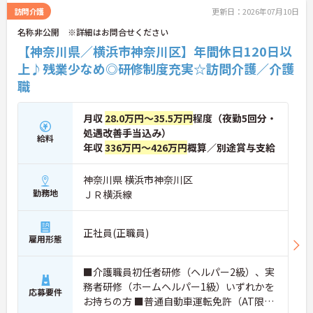
べます。現場配属後も、先輩職員が一緒に行うOJT
訪問介護
更新日：2026年07月10日
研修で丁寧に業務を教えるので、独り立ちまで安心
名称非公開 ※詳細はお問合せください
してステップアップできます。入社後のフォローア
ップ研修も定期的にあり、悩みや不安を解消しなが
【神奈川県／横浜市神奈川区】年間休日120日以
ら成長できます。
上♪残業少なめ◎研修制度充実☆訪問介護／介護
＜働きながら資格取得＆収入アップを目指せる＞
職
「実務者研修」の費用は全額会社負担、「介護福祉
士」の講習会実施など、資格取得へのバックアップ
が非常に充実しています。
月収
28.0万円～35.5万円
程度（夜勤5回分・
処遇改善手当込み）
給料
年収
336万円～426万円
概算／別途賞与支給
神奈川県 横浜市神奈川区
勤務地
ＪＲ横浜線
正社員(正職員)
雇用形態
■介護職員初任者研修（ヘルパー2級）、実
務者研修（ホームヘルパー1級）いずれかを
応募要件
お持ちの方 ■普通自動車運転免許（AT限定