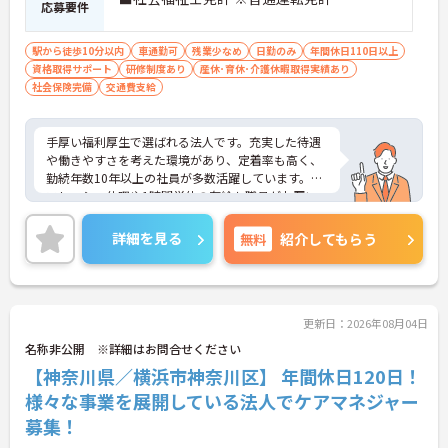
応募要件
駅から徒歩10分以内
車通勤可
残業少なめ
日勤のみ
年間休日110日以上
資格取得サポート
研修制度あり
産休･育休･介護休暇取得実績あり
社会保険完備
交通費支給
手厚い福利厚生で選ばれる法人です。充実した待遇
や働きやすさを考えた環境があり、定着率も高く、
勤続年数10年以上の社員が多数活躍しています。リ
フレッシュ休暇や1時間単位の有給も職員がお互い
に協力しあってこの制度を活用しています。働きや
すい環境を皆で作ろうという文化がここにはありま
詳細を見る
無料
紹介してもらう
す。
更新日：2026年08月04日
名称非公開 ※詳細はお問合せください
【神奈川県／横浜市神奈川区】 年間休日120日！
様々な事業を展開している法人でケアマネジャー
募集！