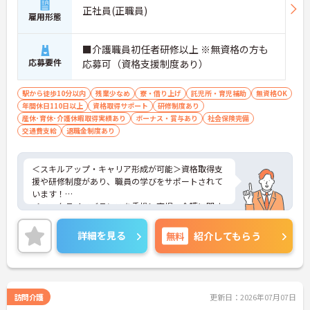
正社員(正職員)
雇用形態
■介護職員初任者研修以上 ※無資格の方も
応募要件
応募可（資格支援制度あり）
駅から徒歩10分以内
残業少なめ
寮・借り上げ
託児所・育児補助
無資格OK
年間休日110日以上
資格取得サポート
研修制度あり
産休･育休･介護休暇取得実績あり
ボーナス・賞与あり
社会保険完備
交通費支給
退職金制度あり
＜スキルアップ・キャリア形成が可能＞資格取得支
援や研修制度があり、職員の学びをサポートされて
います！
＜ワークライフバランスを重視＞育児・介護に関す
る制度や社宅制度、各種手当など、長く安心して働
きやすい環境が整っています。
詳細を見る
無料
紹介してもらう
＜寄り添ったケアの実施＞利用者さまに深く寄り添
ったサービスの提供を目指し、職員の専門性を高め
るような人材育成にも注力されています。
ご興味のある方には、面接対策ポイント等、さらに
詳細をお話ししますのでお気軽にご相談ください！
訪問介護
更新日：2026年07月07日