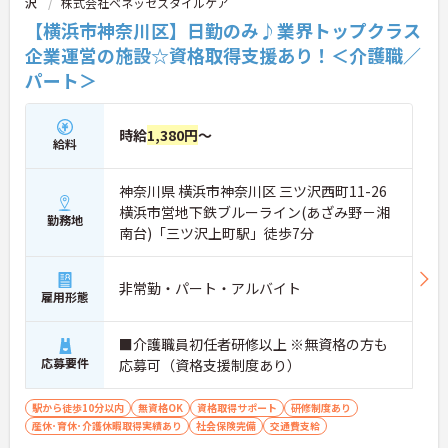
沢
株式会社ベネッセスタイルケア
【横浜市神奈川区】日勤のみ♪業界トップクラス
企業運営の施設☆資格取得支援あり！＜介護職／
パート＞
時給
1,380円
～
給料
神奈川県 横浜市神奈川区 三ツ沢西町11-26
横浜市営地下鉄ブルーライン(あざみ野－湘
勤務地
南台)「三ツ沢上町駅」徒歩7分
非常勤・パート・アルバイト
雇用形態
■介護職員初任者研修以上 ※無資格の方も
応募要件
応募可（資格支援制度あり）
駅から徒歩10分以内
無資格OK
資格取得サポート
研修制度あり
産休･育休･介護休暇取得実績あり
社会保険完備
交通費支給