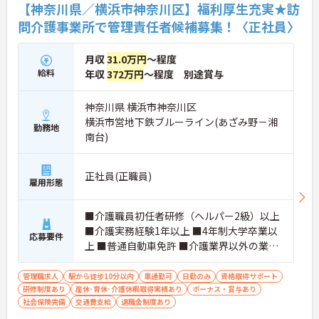
【神奈川県／横浜市神奈川区】福利厚生充実★訪
問介護事業所で管理責任者候補募集！〈正社員〉
月収
31.0万円
～程度
給料
年収
372万円
～程度 別途賞与
神奈川県 横浜市神奈川区
横浜市営地下鉄ブルーライン(あざみ野－湘
勤務地
南台)
正社員(正職員)
雇用形態
■介護職員初任者研修（ヘルパー2級）以上
■介護実務経験1年以上 ■4年制大学卒業以
応募要件
上 ■普通自動車免許 ■介護業界以外の業界
経験がある方歓迎 ■介護業界以外でのマネ
ジメント経験がある方歓迎
管理職求人
駅から徒歩10分以内
車通勤可
日勤のみ
資格取得サポート
研修制度あり
産休･育休･介護休暇取得実績あり
ボーナス・賞与あり
社会保険完備
交通費支給
退職金制度あり