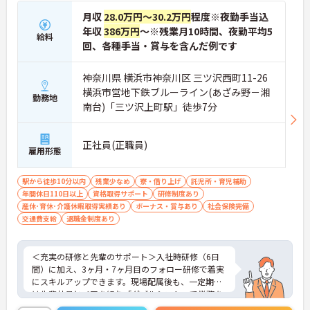
月収
28.0万円～30.2万円
程度※夜勤手当込
年収
386万円
～※残業月10時間、夜勤平均5
給料
回、各種手当・賞与を含んだ例です
神奈川県 横浜市神奈川区 三ツ沢西町11-26
横浜市営地下鉄ブルーライン(あざみ野－湘
勤務地
南台)「三ツ沢上町駅」徒歩7分
正社員(正職員)
雇用形態
駅から徒歩10分以内
残業少なめ
寮・借り上げ
託児所・育児補助
年間休日110日以上
資格取得サポート
研修制度あり
産休･育休･介護休暇取得実績あり
ボーナス・賞与あり
社会保険完備
交通費支給
退職金制度あり
＜充実の研修と先輩のサポート＞入社時研修（6日
間）に加え、3ヶ月・7ヶ月目のフォロー研修で着実
にスキルアップできます。現場配属後も、一定期間
は先輩社員とペアを組む「ダブルシフト」で業務を
習得できるので、一人で抱え込むことはありませ