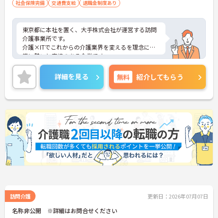
社会保険完備
交通費支給
退職金制度あり
東京都に本社を置く、大手株式会社が運営する訪問
介護事業所です。
介護×ITでこれからの介護業界を変えるを理念に非
常に勢いと実績のある企業です。
充実したキャリアアップ制度に加え、曜日固定性の
ためプライベートも非常に充実できます。
詳細を見る
無料
紹介してもらう
今後増えてくる在宅介護での管理職経験を積み、他
の介護職との差別化を図ってみませんか？
訪問介護
更新日：2026年07月07日
名称非公開 ※詳細はお問合せください