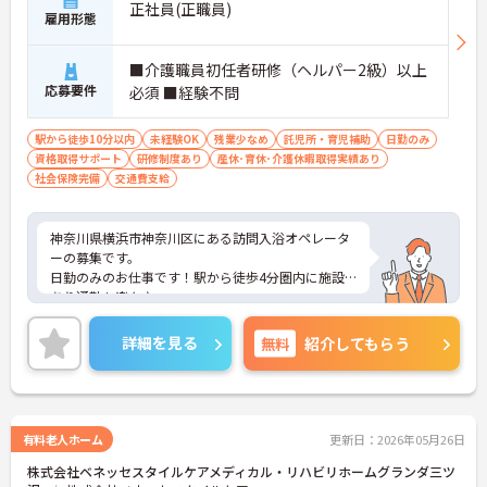
【専門資格を活かした収入アップと明確なキャリア
正社員(正職員)
雇用形態
形成が期待できます】
・資格手当が支給されるほか、年2回の評価面談で
個人の頑張りが給与に還元される仕組みが整ってい
■介護職員初任者研修（ヘルパー2級）以上
ます
応募要件
必須 ■経験不問
・サービス提供責任者や管理者へのキャリアアップ
も目指せます
駅から徒歩10分以内
未経験OK
残業少なめ
託児所・育児補助
日勤のみ
資格取得サポート
研修制度あり
産休･育休･介護休暇取得実績あり
【IT化と手厚いフォロー体制により、業務のストレ
社会保険完備
交通費支給
スを軽減できます】
・記録票の提出やシフト確認をすべてスマートフォ
ンで行えるため、手書きの書類作成や事業所への移
神奈川県横浜市神奈川区にある訪問入浴オペレータ
動の手間が省けケア業務に集中できます
ーの募集です。
・定期的な面談を通じて上司がフォローする体制が
日勤のみのお仕事です！駅から徒歩4分圏内に施設
あり、訪問介護でありながら孤立することなくチー
あり通勤も楽々♪
ムの支援を受けながら業務に取り組めます
丁寧な研修とフォロー体制で、経験に関わらず安心
してスタートできます。
詳細を見る
無料
紹介してもらう
福利厚生も充実しているのは嬉しいポイントです◎
こちらの求人にご興味がございましたら面接のポイ
ントもお伝えしますので是非ご応募お待ちしており
ます。
有料老人ホーム
更新日：2026年05月26日
株式会社ベネッセスタイルケアメディカル・リハビリホームグランダ三ツ