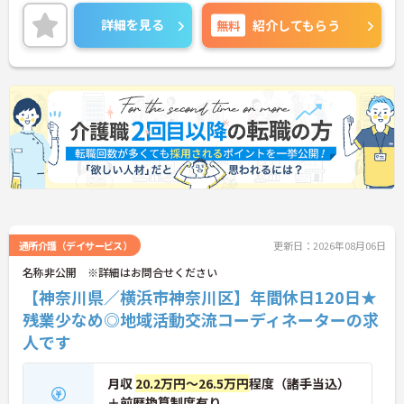
年数10年以上の社員が多数活躍しています。リフレ
ッシュ休暇や1時間単位の有給も職員がお互いに協
詳細を見る
無料
紹介してもらう
力しあってこの制度を活用しています。働きやすい
環境を皆で作ろうという文化がございます。年間休
日120日ございまして、お休み多めなので、プライ
ベートの時間もしっかり確保できます！
ご興味のある方は、マイナビ介護職までお問い合わ
せください。
通所介護（デイサービス）
更新日：2026年08月06日
名称非公開 ※詳細はお問合せください
【神奈川県／横浜市神奈川区】年間休日120日★
残業少なめ◎地域活動交流コーディネーターの求
人です
月収
20.2万円～26.5万円
程度（諸手当込）
＋前歴換算制度有り