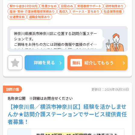
スを軽減できます】
駅から徒歩10分以内
残業少なめ
日勤のみ
資格取得サポート
研修制度あり
・記録票の提出やシフト確認をすべてスマートフォ
産休･育休･介護休暇取得実績あり
高収入
ボーナス・賞与あり
社会保険完備
ンで行えるため、手書きの書類作成や事業所への移
交通費支給
退職金制度あり
動の手間が省けケア業務に集中できます
・定期的な面談を通じて上司がフォローする体制が
あり、訪問介護でありながら孤立することなくチー
神奈川県横浜市神奈川区に位置する訪問介護ステー
ムの支援を受けながら業務に取り組めます
ションです。
ご興味をお持ちの方には詳細の情報や面接のポイン
トをお伝えしますのでお気軽にお問い合わせくださ
いませ。
詳細を見る
無料
紹介してもらう
訪問介護
更新日：2026年06月30日
名称非公開 ※詳細はお問合せください
【神奈川県／横浜市神奈川区】経験を活かしませ
んか★訪問介護ステーションでサービス提供責任
者募集！