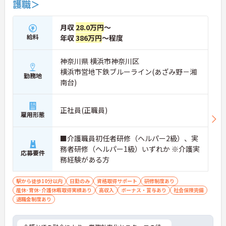
護職＞
月収
28.0万円
～
給料
年収
386万円
～程度
神奈川県 横浜市神奈川区
横浜市営地下鉄ブルーライン(あざみ野－湘
勤務地
南台)
正社員(正職員)
雇用形態
■介護職員初任者研修（ヘルパー2級）、実
務者研修（ヘルパー1級）いずれか ※介護実
応募要件
務経験がある方
駅から徒歩10分以内
日勤のみ
資格取得サポート
研修制度あり
産休･育休･介護休暇取得実績あり
高収入
ボーナス・賞与あり
社会保険完備
退職金制度あり