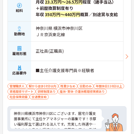
月収
23.3万円～26.5万円
程度（諸手当込）
＋前歴換算制度有り
給料
年収
350万円～440万円
概算／別途賞与支給
神奈川県 横浜市神奈川区
勤務地
ＪＲ京浜東北線
正社員(正職員)
雇用形態
■主任介護支援専門員※経験者
応募要件
管理職求人
駅から徒歩10分以内
残業少なめ
日勤のみ
年間休日110日以上
資格取得サポート
研修制度あり
産休･育休･介護休暇取得実績あり
社会保険完備
交通費支給
神奈川県横浜市神奈川区にございます、居宅介護支
援事業所にて主任ケアマネジャーの募集です！手厚
い福利厚生で選ばれる法人です。充実した待遇や働
きやすさを考えた環境があり、定着率も高く、勤続