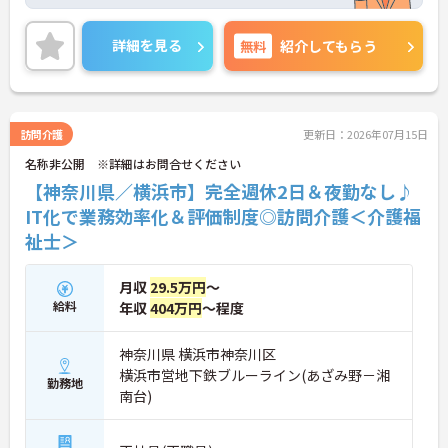
着率も高く、勤続年数10年以上の社員が多数活躍し
ています。働きやすい環境を皆で作ろうという文化
がございます。
詳細を見る
無料
紹介してもらう
ご興味のある方はお気軽にお問い合わせ下さい。
訪問介護
更新日：2026年07月15日
名称非公開 ※詳細はお問合せください
【神奈川県／横浜市】完全週休2日＆夜勤なし♪
IT化で業務効率化＆評価制度◎訪問介護＜介護福
祉士＞
月収
29.5万円
～
給料
年収
404万円
～程度
神奈川県 横浜市神奈川区
横浜市営地下鉄ブルーライン(あざみ野－湘
勤務地
南台)