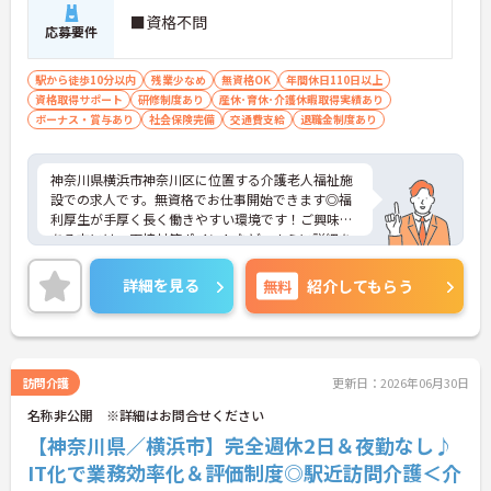
■資格不問
応募要件
駅から徒歩10分以内
残業少なめ
無資格OK
年間休日110日以上
資格取得サポート
研修制度あり
産休･育休･介護休暇取得実績あり
ボーナス・賞与あり
社会保険完備
交通費支給
退職金制度あり
神奈川県横浜市神奈川区に位置する介護老人福祉施
設での求人です。無資格でお仕事開始できます◎福
利厚生が手厚く長く働きやすい環境です！ご興味の
ある方には、面接対策ポイントなど、さらに詳細を
ご案内しますのでお気軽にご相談ください！
詳細を見る
無料
紹介してもらう
訪問介護
更新日：2026年06月30日
名称非公開 ※詳細はお問合せください
【神奈川県／横浜市】完全週休2日＆夜勤なし♪
IT化で業務効率化＆評価制度◎駅近訪問介護＜介