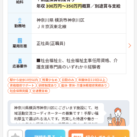
給料
年収
300万円～350万円
概算／別途賞与支給
神奈川県 横浜市神奈川区
勤務地
ＪＲ京浜東北線
正社員(正職員)
雇用形態
■社会福祉士、社会福祉主事任用資格、介
応募要件
護支援専門員のいずれか※経験者
駅から徒歩10分以内
残業少なめ
日勤のみ
年間休日110日以上
資格取得サポート
研修制度あり
産休･育休･介護休暇取得実績あり
社会保険完備
交通費支給
神奈川県横浜市神奈川区にございます施設にて、地
域活動交流コーディネーターの募集です！手厚い福
利厚生で選ばれる法人です。充実した待遇や働きや
すさを考えた環境があり、定着率も高く、勤続年数
10年以上の社員が多数活躍しています。リフレッシ
ュ休暇や1時間単位の有給も職員がお互いに協力し