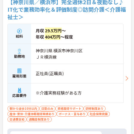
【神奈川県／横浜市】完全週休2日＆夜勤なし♪
IT化で業務効率化＆評価制度◎訪問介護＜介護福
★おすすめPOINT★
祉士＞
【夜勤なし・曜日固定の休日で、身体への負担を抑
えた働き方が実現できます】
・8:00～19:00の間での実働8時間勤務で夜勤が存在
月収
29.5万円
～
しないため、生活リズムを整えながら健康的に働き
給料
年収
404万円
～程度
続けることができます
・完全週休2日制（曜日固定）を採用していること
により、先々の予定が立てやすくプライベートの時
神奈川県 横浜市神奈川区
間をしっかりと確保できる環境です
勤務地
ＪＲ横浜線
【専門資格を活かした収入アップと明確なキャリア
形成が期待できます】
正社員(正職員)
・介護福祉士資格手当が支給されるほか、年2回の
雇用形態
評価面談で個人の頑張りが給与に還元される仕組み
が整っています
・サービス提供責任者や管理者へのキャリアアップ
※介護実務経験がある方
応募要件
も目指せます
【IT化と手厚いフォロー体制により、業務のストレ
駅から徒歩10分以内
日勤のみ
資格取得サポート
研修制度あり
スを軽減できます】
産休･育休･介護休暇取得実績あり
ボーナス・賞与あり
社会保険完備
・記録票の提出やシフト確認をすべてスマートフォ
交通費支給
退職金制度あり
ンで行えるため、手書きの書類作成や事業所への移
動の手間が省けケア業務に集中できます
・定期的な面談を通じて上司がフォローする体制が