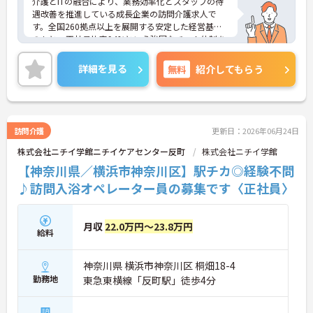
介護とITの融合により、業務効率化とスタッフの待
遇改善を推進している成長企業の訪問介護求人で
す。全国260拠点以上を展開する安定した経営基盤
のもと、正社員比率94%という強固なチーム体制を
構築しています。資格手当や年2回の評価面談など、
専門資格と成果が収入に直結する仕組みが整ってい
詳細を見る
無料
紹介してもらう
ます。夜勤なしの完全週休2日制（曜日固定）を採用
し、日々の記録業務はスマートフォンで完結するた
め、施設勤務特有の不規則なシフトや煩雑な事務作
業の負担を抑え、ケアに専念できます。定期的な面
談で不安を解消できるフォロー体制もあり、介護福
訪問介護
更新日：2026年06月24日
祉士の資格取得やサ責や管理者への着実なキャリア
株式会社ニチイ学館ニチイケアセンター反町
株式会社ニチイ学館
アップを目指す有資格者の方に推奨できる環境で
す。
【神奈川県／横浜市神奈川区】駅チカ◎経験不問
♪訪問入浴オペレーター員の募集です〈正社員〉
★おすすめPOINT★
【夜勤なし・曜日固定の休日で、身体への負担を抑
えた働き方が実現できます】
月収
22.0万円～23.8万円
・8:00～19:00の間での実働8時間勤務で夜勤が存在
給料
しないため、生活リズムを整えながら健康的に働き
続けることができます
神奈川県 横浜市神奈川区 桐畑18-4
・完全週休2日制（曜日固定）を採用していること
により、先々の予定が立てやすくプライベートの時
勤務地
東急東横線「反町駅」徒歩4分
間をしっかりと確保できる環境です