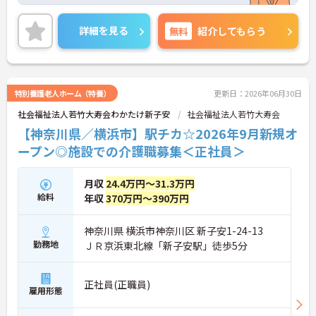
トをお伝えしますのでお気軽にお問い合わせくださ
いませ。
詳細を見る
無料
紹介してもらう
特別養護老人ホーム（特養）
更新日：2026年06月30日
社会福祉法人若竹大寿会わかたけ新子安
社会福祉法人若竹大寿会
【神奈川県／横浜市】駅チカ☆2026年9月新規オ
ープン◎施設での介護職募集＜正社員＞
月収
24.4万円～31.3万円
給料
年収
370万円～390万円
神奈川県 横浜市神奈川区 新子安1-24-13
勤務地
ＪＲ京浜東北線「新子安駅」徒歩5分
正社員(正職員)
雇用形態