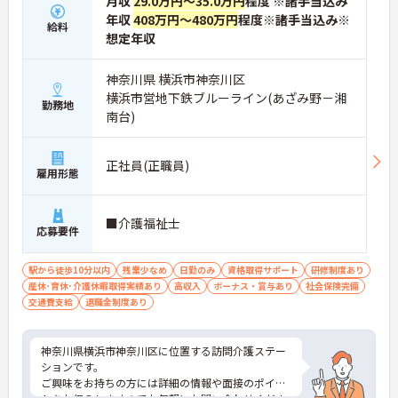
月収
29.0万円～35.0万円
程度 ※諸手当込み
年収
408万円～480万円
程度※諸手当込み※
給料
想定年収
神奈川県 横浜市神奈川区
横浜市営地下鉄ブルーライン(あざみ野－湘
勤務地
南台)
正社員(正職員)
雇用形態
■介護福祉士
応募要件
駅から徒歩10分以内
残業少なめ
日勤のみ
資格取得サポート
研修制度あり
産休･育休･介護休暇取得実績あり
高収入
ボーナス・賞与あり
社会保険完備
交通費支給
退職金制度あり
神奈川県横浜市神奈川区に位置する訪問介護ステー
ションです。
ご興味をお持ちの方には詳細の情報や面接のポイン