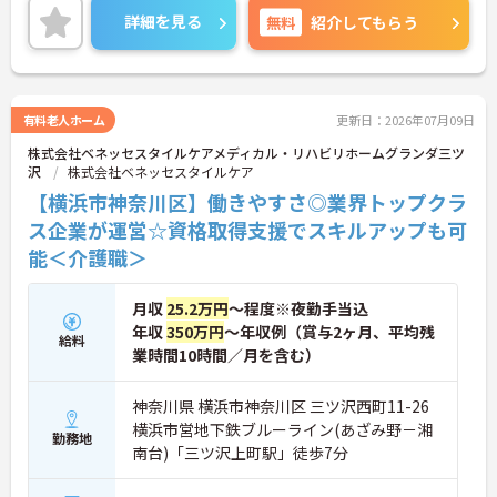
ん。
詳細を見る
無料
紹介してもらう
＜頑張りが給与に直結！専門性を磨いて年収アップ
＞経験やスキルがしっかり給与に反映される仕組み
です。定期昇給に加え、独自の社内専門資格制度
（通称：マジ神）では、認知症ケアや介護技術など
の専門性を認定されると、1資格につき月給＋1万円
有料老人ホーム
更新日：2026年07月09日
（最大4万円）の手当がつきます。キャリアアップす
株式会社ベネッセスタイルケアメディカル・リハビリホームグランダ三ツ
れば年収UPも目指せるため、高いモチベーションで
沢
株式会社ベネッセスタイルケア
働き続けられます。
＜家族も嬉しい！ベネッセグループならではの手厚
【横浜市神奈川区】働きやすさ◎業界トップクラ
い福利厚生＞ご家族も支える制度が満載♪産休・育
ス企業が運営☆資格取得支援でスキルアップも可
休の取得実績も多数あり、ライフステージが変わっ
能＜介護職＞
ても長く安心して働き続けられる環境が整っていま
す。
月収
25.2万円
～程度※夜勤手当込
年収
350万円
～年収例（賞与2ヶ月、平均残
給料
業時間10時間／月を含む）
神奈川県 横浜市神奈川区 三ツ沢西町11-26
横浜市営地下鉄ブルーライン(あざみ野－湘
勤務地
南台)「三ツ沢上町駅」徒歩7分