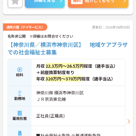
詳細を見る
無料
紹介してもらう
あってこの制度を活用しています。働きやすい環境
を皆で作ろうという文化がございます。年間休日12
0日ございまして、お休み多めなので、プライベート
の時間もしっかり確保できます！
ご興味のある方は、マイナビ介護職までお問い合わ
通所介護（デイサービス）
更新日：2026年08月05日
せください。
名称非公開 ※詳細はお問合せください
【神奈川県／横浜市神奈川区】 地域ケアプラザ
での社会福祉士募集
月収
22.3万円～26.5万円
程度（諸手当込）
＋前歴換算制度有り
給料
年収
320万円～370万円
程度（諸手当込）
神奈川県 横浜市神奈川区
勤務地
ＪＲ京浜東北線
正社員(正職員)
雇用形態
■社会福祉士免許 ※普通運転免許