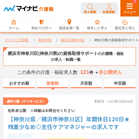
0
0
求人検索
会員登録
メニュー
ホーム
初めての方へ
面談会場一覧
保存した求人
最近見た求人
マイナビ介護職
神奈川県
横浜市神奈川区
神奈川県の資格取得サポート
横浜市神奈川区(神奈川県)の資格取得サポート
の介護職・福祉
の求人・転職一覧
121
この条件の介護・福祉求人数
非公開求人
件 ＋
おすすめ順
新着順
月収順
年収順
通所介護（デイサービス）
更新日：2026年08月06日
名称非公開 ※詳細はお問合せください
【神奈川県／横浜市神奈川区】年間休日120日★
残業少なめ◎主任ケアマネジャーの求人です