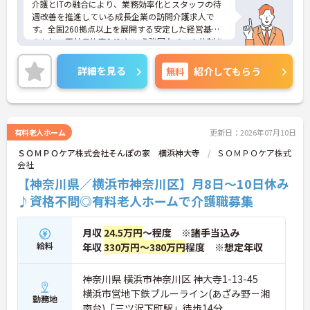
介護とITの融合により、業務効率化とスタッフの待
あり、訪問介護でありながら孤立することなくチー
遇改善を推進している成長企業の訪問介護求人で
ムの支援を受けながら業務に取り組めます
す。全国260拠点以上を展開する安定した経営基盤
のもと、正社員比率94%という強固なチーム体制を
構築しています。介護福祉士資格手当や年2回の評価
面談など、専門資格と成果が収入に直結する仕組み
詳細を見る
無料
紹介してもらう
が整っています。夜勤なしの完全週休2日制（曜日固
定）を採用し、日々の記録業務はスマートフォンで
完結するため、施設勤務特有の不規則なシフトや煩
雑な事務作業の負担を抑え、ケアに専念できます。
定期的な面談で不安を解消できるフォロー体制もあ
有料老人ホーム
更新日：2026年07月10日
り、介護福祉士としてサ責や管理者への着実なキャ
ＳＯＭＰＯケア株式会社そんぽの家 横浜神大寺
ＳＯＭＰＯケア株式
リアアップを目指す有資格者の方に推奨できる環境
会社
です。
【神奈川県／横浜市神奈川区】月8日～10日休み
★おすすめPOINT★
♪資格不問◎有料老人ホームで介護職募集
【夜勤なし・曜日固定の休日で、身体への負担を抑
えた働き方が実現できます】
・8:00～19:00の間での実働8時間勤務で夜勤が存在
月収
24.5万円
～程度 ※諸手当込み
しないため、生活リズムを整えながら健康的に働き
給料
年収
330万円～380万円
程度 ※想定年収
続けることができます
・完全週休2日制（曜日固定）を採用していること
により、先々の予定が立てやすくプライベートの時
神奈川県 横浜市神奈川区 神大寺1-13-45
間をしっかりと確保できる環境です
横浜市営地下鉄ブルーライン(あざみ野－湘
勤務地
南台)「三ツ沢下町駅」徒歩14分