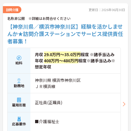
業の負担を抑え、ケアに専念できます。定期的な面
談で不安を解消できるフォロー体制もあり、介護福
訪問介護
更新日：2026年06月30日
祉士の資格取得やサ責や管理者への着実なキャリア
名称非公開 ※詳細はお問合せください
アップを目指す有資格者の方に推奨できる環境で
す。
【神奈川県／横浜市神奈川区】経験を活かしませ
んか★訪問介護ステーションでサービス提供責任
★おすすめPOINT★
者募集！
【夜勤なし・曜日固定の休日で、身体への負担を抑
えた働き方が実現できます】
・8:00～19:00の間での実働8時間勤務で夜勤が存在
月収
29.0万円～35.0万円
程度 ※諸手当込み
しないため、生活リズムを整えながら健康的に働き
年収
408万円～480万円
程度※諸手当込み※
続けることができます
給料
・完全週休2日制（曜日固定）を採用していること
想定年収
により、先々の予定が立てやすくプライベートの時
間をしっかりと確保できる環境です
神奈川県 横浜市神奈川区
勤務地
ＪＲ横浜線
【専門資格を活かした収入アップと明確なキャリア
形成が期待できます】
・資格手当が支給されるほか、年2回の評価面談で
正社員(正職員)
個人の頑張りが給与に還元される仕組みが整ってい
雇用形態
ます
・サービス提供責任者や管理者へのキャリアアップ
も目指せます
■介護福祉士
応募要件
【IT化と手厚いフォロー体制により、業務のストレ