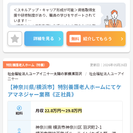
＜スキルアップ・キャリア形成が可能＞資格取得支
援や研修制度があり、職員の学びをサポートされて
います！
＜夜勤なしの日勤勤務＞生活リズムを整えながら無
理なく働けます。
＜寄り添ったケアの実施＞利用者さまに深く寄り添
詳細を見る
無料
紹介してもらう
ったサービスの提供を目指し、職員の専門性を高め
るような人材育成にも注力されています。
ご興味のある方には、面接対策ポイント等、さらに
詳細をお話ししますのでお気軽にご相談ください！
特別養護老人ホーム（特養）
更新日：2026年05月26日
社会福祉法人ユーアイ二十一太陽の家横濱羽沢
社会福祉法人ユーアイ
二十一
【神奈川県/横浜市】特別養護老人ホームにてケ
アマネジャー業務《正社員》
月収
22.8万円～29.8万円
給料
神奈川県 横浜市神奈川区 羽沢町2-1