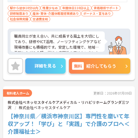
可）※業務で運転します
駅から徒歩10分以内
残業少なめ
年間休日110日以上
資格取得サポート
研修制度あり
産休･育休･介護休暇取得実績あり
ボーナス・賞与あり
社会保険完備
交通費支給
職員同士が支え合い、共に成長する風土を大切にし
ており、研修やICT活用、ノーリフティングケアなど
現場改善にも積極的です。安定した環境で、地域に
貢献しながら介護・福祉の専門性を高めたい方にお
すすめです。
ご興味ある方には、面接対策ポイントなど、さらに
詳細を見る
無料
紹介してもらう
詳細をお話しいたしますのでお気軽にご相談くださ
い！
有料老人ホーム
更新日：2026年07月09日
株式会社ベネッセスタイルケアメディカル・リハビリホームグランダ三ツ
沢
株式会社ベネッセスタイルケア
【神奈川県／横浜市神奈川区】専門性を磨いて年
収アップ！「学び」と「実践」で介護のプロへ＜
介護福祉士＞