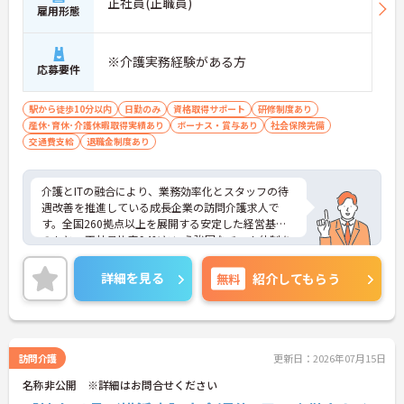
正社員(正職員)
雇用形態
※介護実務経験がある方
応募要件
駅から徒歩10分以内
日勤のみ
資格取得サポート
研修制度あり
産休･育休･介護休暇取得実績あり
ボーナス・賞与あり
社会保険完備
交通費支給
退職金制度あり
介護とITの融合により、業務効率化とスタッフの待
遇改善を推進している成長企業の訪問介護求人で
す。全国260拠点以上を展開する安定した経営基盤
のもと、正社員比率94%という強固なチーム体制を
構築しています。介護福祉士資格手当や年2回の評価
面談など、専門資格と成果が収入に直結する仕組み
詳細を見る
無料
紹介してもらう
が整っています。夜勤なしの完全週休2日制（曜日固
定）を採用し、日々の記録業務はスマートフォンで
完結するため、施設勤務特有の不規則なシフトや煩
雑な事務作業の負担を抑え、ケアに専念できます。
定期的な面談で不安を解消できるフォロー体制もあ
訪問介護
更新日：2026年07月15日
り、介護福祉士としてサ責や管理者への着実なキャ
名称非公開 ※詳細はお問合せください
リアアップを目指す有資格者の方に推奨できる環境
です。