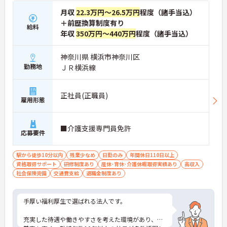
月収
22.3万円～26.5万円
程度（諸手当込）
＋前歴換算制度有り
給料
年収
350万円～440万円
程度（諸手当込）
神奈川県 横浜市神奈川区
勤務地
ＪＲ横浜線
正社員(正職員)
雇用形態
■介護支援専門員免許
応募要件
駅から徒歩10分以内
残業少なめ
日勤のみ
年間休日110日以上
資格取得サポート
研修制度あり
産休･育休･介護休暇取得実績あり
高収入
社会保険完備
交通費支給
退職金制度あり
手厚い福利厚生で選ばれる法人です。
充実した待遇や働きやすさを考えた環境があり、定