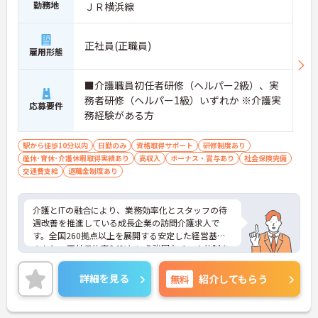
勤務地
ＪＲ横浜線
正社員(正職員)
雇用形態
■介護職員初任者研修（ヘルパー2級）、実
務者研修（ヘルパー1級）いずれか ※介護実
応募要件
務経験がある方
駅から徒歩10分以内
日勤のみ
資格取得サポート
研修制度あり
産休･育休･介護休暇取得実績あり
高収入
ボーナス・賞与あり
社会保険完備
交通費支給
退職金制度あり
介護とITの融合により、業務効率化とスタッフの待
遇改善を推進している成長企業の訪問介護求人で
す。全国260拠点以上を展開する安定した経営基盤
のもと、正社員比率94%という強固なチーム体制を
構築しています。資格手当や年2回の評価面談など、
専門資格と成果が収入に直結する仕組みが整ってい
詳細を見る
無料
紹介してもらう
ます。夜勤なしの完全週休2日制（曜日固定）を採用
し、日々の記録業務はスマートフォンで完結するた
め、施設勤務特有の不規則なシフトや煩雑な事務作