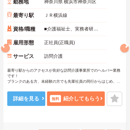
勤務地
神奈川県 横浜市神奈川区
最寄り駅
ＪＲ横浜線
資格/職種
■介護福祉士、実務者研修（ヘルパー1級）、介護職員初任者研修（ヘルパー2級）、介護職員基礎研修のいずれかの資格必須
雇用形態
正社員(正職員)
サービス
訪問介護
最寄り駅からのアクセスが良好な訪問介護事業所でのヘルパー業務
です！
ブランクのある方、未経験の方でも先輩社員の同行からはじめ、丁
寧な指導によりしっかりとスキルを身につけられる職場です。
ご興味ある方には、面接のポイントなど、さらに詳細をお話致しま
すのでお気軽にご相談ください。
詳細を見る
紹介してもらう
無料