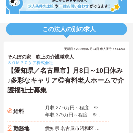
この法人の別の求人
更新日：2026年07月24日 求人番号：514241
そんぽの家 吹上の介護職求人
ＳＯＭＰＯケア株式会社
【愛知県／名古屋市】月8日～10日休み
♪多彩なキャリア◎有料老人ホームで介
護福祉士募集
月収 27.6万円～程度 ※諸手当込み
給料
年収 375万円～程度 ※想定年収
勤務地
愛知県 名古屋市昭和区 阿由知通2-6