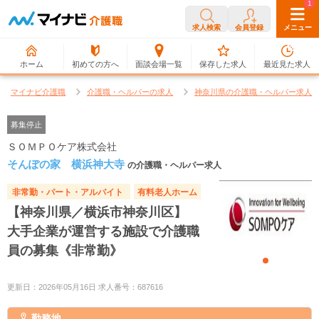
0
1
求人検索
会員登録
メニュー
ホーム
初めての方へ
面談会場一覧
保存した求人
最近見た求人
マイナビ介護職
介護職・ヘルパーの求人
神奈川県の介護職・ヘルパー求人
募集停止
ＳＯＭＰＯケア株式会社
そんぽの家 横浜神大寺
の介護職・ヘルパー求人
非常勤・パート・アルバイト
有料老人ホーム
【神奈川県／横浜市神奈川区】
大手企業が運営する施設で介護職
員の募集《非常勤》
更新日：2026年05月16日 求人番号：687616
勤務地