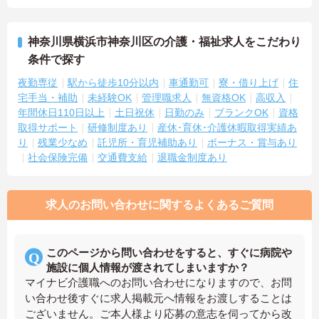
神奈川県横浜市神奈川区の介護・福祉求人をこだわり
条件で探す
夜勤専従
駅から徒歩10分以内
車通勤可
寮・借り上げ
住
宅手当・補助
未経験OK
管理職求人
無資格OK
高収入
年間休日110日以上
土日祝休
日勤のみ
ブランクOK
資格
取得サポート
研修制度あり
産休･育休･介護休暇取得実績あ
り
残業少なめ
託児所・育児補助あり
ボーナス・賞与あり
社会保険完備
交通費支給
退職金制度あり
求人のお問い合わせに関するよくあるご質問
このページから問い合わせをすると、すぐに病院や
施設に個人情報が渡されてしまいますか？
マイナビ介護職へのお問い合わせになりますので、お問
い合わせ後すぐに求人掲載元へ情報をお渡しすることは
ございません。ご本人様より応募の意志を伺ってから改