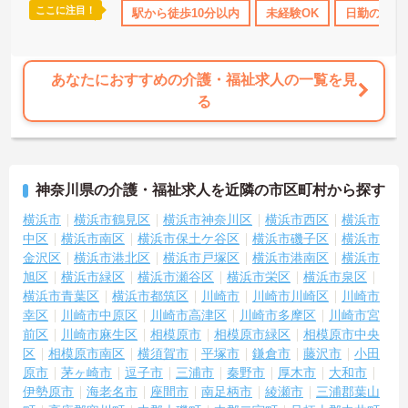
ここに注目！
借り上げ
託児所・育児補助
駅から徒歩10分以内
無資格OK
年間休日110日以上
未経験OK
日勤のみ
資
あなたにおすすめの介護・福祉求人の一覧を見
る
神奈川県の介護・福祉求人を近隣の市区町村から探す
横浜市
横浜市鶴見区
横浜市神奈川区
横浜市西区
横浜市
中区
横浜市南区
横浜市保土ケ谷区
横浜市磯子区
横浜市
金沢区
横浜市港北区
横浜市戸塚区
横浜市港南区
横浜市
旭区
横浜市緑区
横浜市瀬谷区
横浜市栄区
横浜市泉区
横浜市青葉区
横浜市都筑区
川崎市
川崎市川崎区
川崎市
幸区
川崎市中原区
川崎市高津区
川崎市多摩区
川崎市宮
前区
川崎市麻生区
相模原市
相模原市緑区
相模原市中央
区
相模原市南区
横須賀市
平塚市
鎌倉市
藤沢市
小田
原市
茅ヶ崎市
逗子市
三浦市
秦野市
厚木市
大和市
伊勢原市
海老名市
座間市
南足柄市
綾瀬市
三浦郡葉山