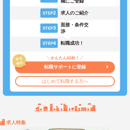
職にご登録
2
求人のご紹介
STEP
面接・条件交
3
STEP
渉
4
転職成功！
STEP
転職サポートに登録
はじめて転職する方へ
求人特集