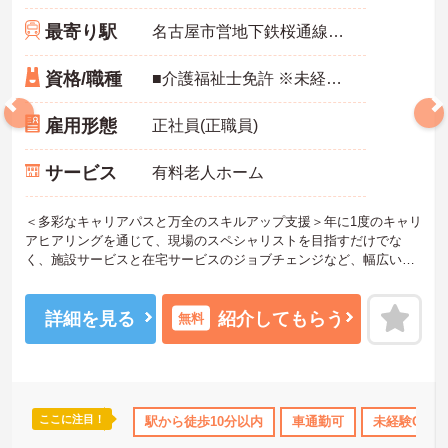
最寄り駅
名古屋市営地下鉄桜通線「吹上(愛知)駅」徒歩4分
資格/職種
■介護福祉士免許 ※未経験・ブランク可
雇用形態
正社員(正職員)
サービス
有料老人ホーム
＜多彩なキャリアパスと万全のスキルアップ支援＞年に1度のキャリ
アヒアリングを通じて、現場のスペシャリストを目指すだけでな
く、施設サービスと在宅サービスのジョブチェンジなど、幅広い経
験を積むことが可能です。
＜プライベートも充実させる嬉しい福利厚生＞仕事の疲れを癒やす
ための制度も充実しています。各地のレジャー施設や宿泊が最大8
詳細を見る
紹介してもらう
無料
0％オフになる優待制度や、勤続5年ごとの「特別連続有給休暇（5
日）」など、リフレッシュできる機会がたくさん。年間公休110日に
加え、独自の休暇制度もしっかり整っているため、オンオフのメリ
ハリをつけて働けます。
＜＜ICT導入が進む効率的な現場で、身体的負担を減らしケアに専念
ここに注目！
所・育児補助
年間休日110日以上
駅から徒歩10分以内
ブランクOK
車通勤可
資格取得サポート
未経験OK
＞スマホ記録や睡眠測定センサー等の導入で月400時間の生産性向上