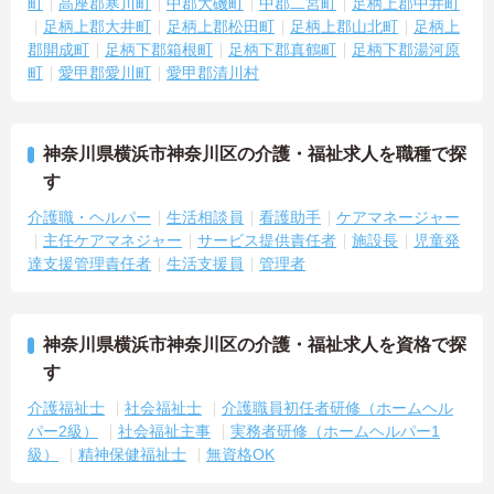
町
高座郡寒川町
中郡大磯町
中郡二宮町
足柄上郡中井町
足柄上郡大井町
足柄上郡松田町
足柄上郡山北町
足柄上
郡開成町
足柄下郡箱根町
足柄下郡真鶴町
足柄下郡湯河原
町
愛甲郡愛川町
愛甲郡清川村
神奈川県横浜市神奈川区の介護・福祉求人を職種で探
す
介護職・ヘルパー
生活相談員
看護助手
ケアマネージャー
主任ケアマネジャー
サービス提供責任者
施設長
児童発
達支援管理責任者
生活支援員
管理者
神奈川県横浜市神奈川区の介護・福祉求人を資格で探
す
介護福祉士
社会福祉士
介護職員初任者研修（ホームヘル
パー2級）
社会福祉主事
実務者研修（ホームヘルパー1
級）
精神保健福祉士
無資格OK