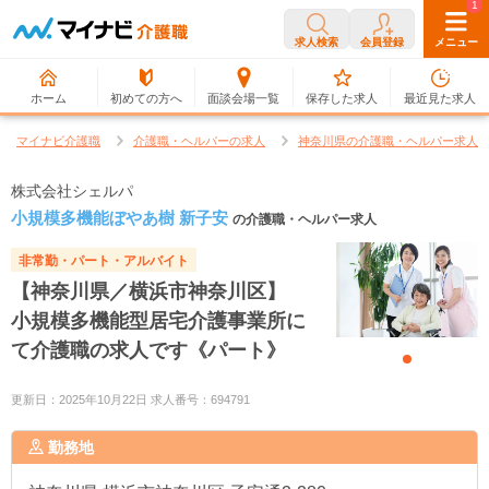
0
1
求人検索
会員登録
メニュー
ホーム
初めての方へ
面談会場一覧
保存した求人
最近見た求人
マイナビ介護職
介護職・ヘルパーの求人
神奈川県の介護職・ヘルパー求人
株式会社シェルパ
小規模多機能ぼやあ樹 新子安
の介護職・ヘルパー求人
非常勤・パート・アルバイト
【神奈川県／横浜市神奈川区】
小規模多機能型居宅介護事業所に
て介護職の求人です《パート》
更新日：2025年10月22日 求人番号：694791
勤務地