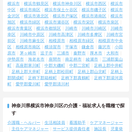
横浜市
横浜市鶴見区
横浜市神奈川区
横浜市西区
横浜市
中区
横浜市南区
横浜市保土ケ谷区
横浜市磯子区
横浜市
金沢区
横浜市港北区
横浜市戸塚区
横浜市港南区
横浜市
旭区
横浜市緑区
横浜市瀬谷区
横浜市栄区
横浜市泉区
横浜市青葉区
横浜市都筑区
川崎市
川崎市川崎区
川崎市
幸区
川崎市中原区
川崎市高津区
川崎市多摩区
川崎市宮
前区
川崎市麻生区
相模原市
相模原市緑区
相模原市中央
区
相模原市南区
横須賀市
平塚市
鎌倉市
藤沢市
小田
原市
茅ヶ崎市
逗子市
三浦市
秦野市
厚木市
大和市
伊勢原市
海老名市
座間市
南足柄市
綾瀬市
三浦郡葉山
町
高座郡寒川町
中郡大磯町
中郡二宮町
足柄上郡中井町
足柄上郡大井町
足柄上郡松田町
足柄上郡山北町
足柄上
郡開成町
足柄下郡箱根町
足柄下郡真鶴町
足柄下郡湯河原
町
愛甲郡愛川町
愛甲郡清川村
神奈川県横浜市神奈川区の介護・福祉求人を職種で探
す
介護職・ヘルパー
生活相談員
看護助手
ケアマネージャー
主任ケアマネジャー
サービス提供責任者
施設長
児童発