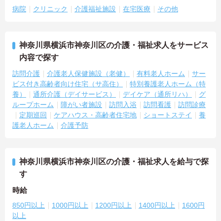
病院
クリニック
介護福祉施設
在宅医療
その他
神奈川県横浜市神奈川区の介護・福祉求人をサービス
内容で探す
訪問介護
介護老人保健施設（老健）
有料老人ホーム
サー
ビス付き高齢者向け住宅（サ高住）
特別養護老人ホーム（特
養）
通所介護（デイサービス）
デイケア（通所リハ）
グ
ループホーム
障がい者施設
訪問入浴
訪問看護
訪問診療
定期巡回
ケアハウス・高齢者住宅地
ショートステイ
養
護老人ホーム
介護予防
神奈川県横浜市神奈川区の介護・福祉求人を給与で探
す
時給
850円以上
1000円以上
1200円以上
1400円以上
1600円
以上