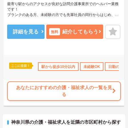
最寄り駅からのアクセスが良好な訪問介護事業所でのヘルパー業務
です！
ブランクのある方、未経験の方でも先輩社員の同行からはじめ、丁
寧な指導によりしっかりとスキルを身につけられる職場です。
ご興味ある方には、面接のポイントなど、さらに詳細をお話致しま
すのでお気軽にご相談ください。
詳細を見る
紹介してもらう
無料
ここに注目！
借り上げ
託児所・育児補助
駅から徒歩10分以内
無資格OK
年間休日110日以上
未経験OK
日勤のみ
資
あなたにおすすめの介護・福祉求人の一覧を見
る
神奈川県の介護・福祉求人を近隣の市区町村から探す