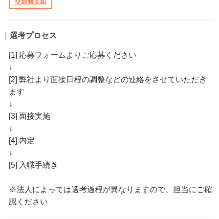
交通費支給
選考プロセス
[1] 応募フォームよりご応募ください
↓
[2] 弊社より面接日程の調整などの連絡をさせていただき
ます
↓
[3] 面接実施
↓
[4] 内定
↓
[5] 入職手続き
※法人によっては選考過程が異なりますので、担当にご確
認ください