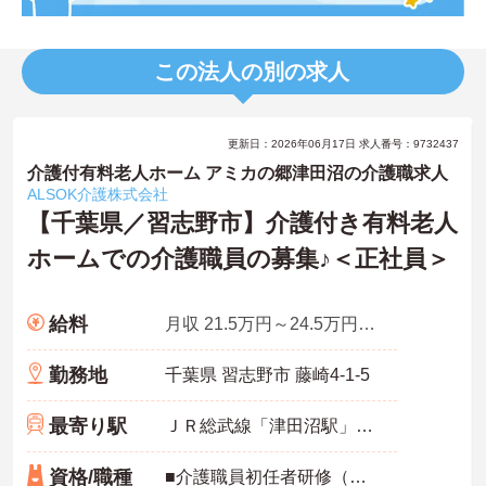
この法人の別の求人
更新日：2026年06月17日 求人番号：9732437
介護付有料老人ホーム アミカの郷津田沼の介護職求人
ALSOK介護株式会社
【千葉県／習志野市】介護付き有料老人
ホームでの介護職員の募集♪＜正社員＞
給料
月収 21.5万円～24.5万円程度 夜勤手当5回分を含む
勤務地
千葉県 習志野市 藤崎4-1-5
最寄り駅
ＪＲ総武線「津田沼駅」徒歩17分
資格/職種
■介護職員初任者研修（ヘルパー2級）以上 ■未経験可