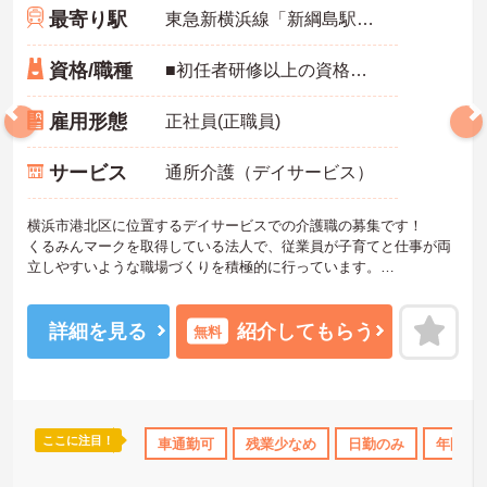
最寄り駅
東急新横浜線「新綱島駅」バス・車4分
資格/職種
■初任者研修以上の資格をお持ちの方 ■普通自動車運転免許：必須
雇用形態
正社員(正職員)
サービス
通所介護（デイサービス）
横浜市港北区に位置するデイサービスでの介護職の募集です！
くるみんマークを取得している法人で、従業員が子育てと仕事が両
立しやすいような職場づくりを積極的に行っています。
ご興味ある方には、面接対策ポイントなど、さらに詳細をお話しい
たしますのでお気軽にご相談ください！
詳細を見る
紹介してもらう
無料
ここに注目！
勤のみ
ブランクOK
車通勤可
資格取得サポート
残業少なめ
研修制度あり
日勤のみ
年間休日
産休･