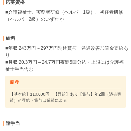
応募資格
■介護福祉士、実務者研修（ヘルパー1級）、初任者研修
（ヘルパー2級）のいずれか
給料
■年収 243万円～297万円別途賞与・処遇改善加算金支給あ
り
■月収 20.3万円～24.7万円夜勤5回分込・上限には介護福
祉士手当含む
備 考
【基本給】110,000円 【昇給】あり【賞与】年2回（過去実
績）※昇給・賞与は業績による
諸手当