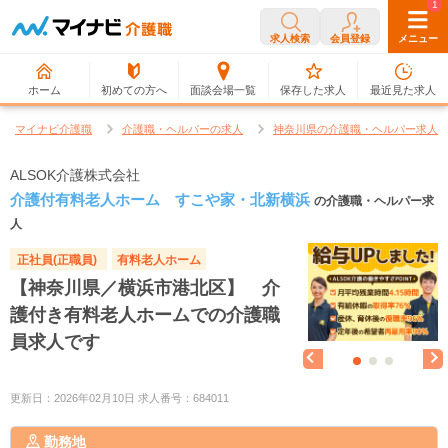
0
1
求人検索
会員登録
メニュー
ホーム
初めての方へ
面談会場一覧
保存した求人
最近見た求人
マイナビ介護職
介護職・ヘルパーの求人
神奈川県の介護職・ヘルパー求人
ALSOK介護株式会社
介護付有料老人ホーム すこや家・北新横浜
の介護職・ヘルパー求
人
正社員(正職員)
有料老人ホーム
【神奈川県／横浜市港北区】 介
護付き有料老人ホームでの介護職
員求人です
更新日：2026年02月10日 求人番号：684011
勤務地