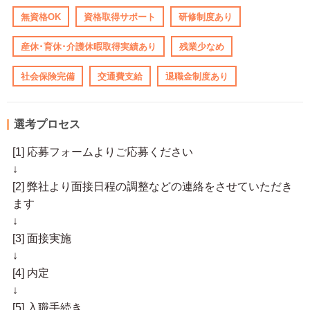
無資格OK
資格取得サポート
研修制度あり
産休･育休･介護休暇取得実績あり
残業少なめ
社会保険完備
交通費支給
退職金制度あり
選考プロセス
[1] 応募フォームよりご応募ください
↓
[2] 弊社より面接日程の調整などの連絡をさせていただき
ます
↓
[3] 面接実施
↓
[4] 内定
↓
[5] 入職手続き