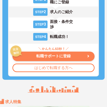
職にご登録
2
求人のご紹介
STEP
面接・条件交
3
STEP
渉
4
転職成功！
STEP
転職サポートに登録
はじめて転職する方へ
求人特集