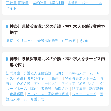
正社員(正職員)
契約社員・嘱託社員
非常勤・パート・アル
バイト
神奈川県横浜市港北区の介護・福祉求人を施設業態で
探す
病院
クリニック
介護福祉施設
在宅医療
その他
神奈川県横浜市港北区の介護・福祉求人をサービス内
容で探す
訪問介護
介護老人保健施設（老健）
有料老人ホーム
サー
ビス付き高齢者向け住宅（サ高住）
特別養護老人ホーム（特
養）
通所介護（デイサービス）
デイケア（通所リハ）
グ
ループホーム
障がい者施設
訪問入浴
訪問看護
訪問診療
定期巡回
ケアハウス・高齢者住宅地
ショートステイ
養
護老人ホーム
介護予防