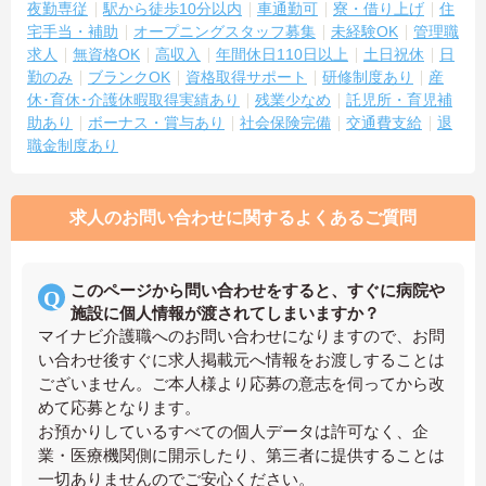
夜勤専従
駅から徒歩10分以内
車通勤可
寮・借り上げ
住
宅手当・補助
オープニングスタッフ募集
未経験OK
管理職
求人
無資格OK
高収入
年間休日110日以上
土日祝休
日
勤のみ
ブランクOK
資格取得サポート
研修制度あり
産
休･育休･介護休暇取得実績あり
残業少なめ
託児所・育児補
助あり
ボーナス・賞与あり
社会保険完備
交通費支給
退
職金制度あり
求人のお問い合わせに関するよくあるご質問
このページから問い合わせをすると、すぐに病院や
施設に個人情報が渡されてしまいますか？
マイナビ介護職へのお問い合わせになりますので、お問
い合わせ後すぐに求人掲載元へ情報をお渡しすることは
ございません。ご本人様より応募の意志を伺ってから改
めて応募となります。
お預かりしているすべての個人データは許可なく、企
業・医療機関側に開示したり、第三者に提供することは
一切ありませんのでご安心ください。