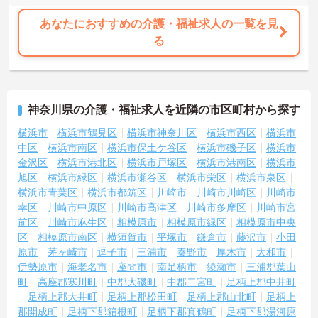
あなたにおすすめの介護・福祉求人の一覧を見
る
神奈川県の介護・福祉求人を近隣の市区町村から探す
横浜市
横浜市鶴見区
横浜市神奈川区
横浜市西区
横浜市
中区
横浜市南区
横浜市保土ケ谷区
横浜市磯子区
横浜市
金沢区
横浜市港北区
横浜市戸塚区
横浜市港南区
横浜市
旭区
横浜市緑区
横浜市瀬谷区
横浜市栄区
横浜市泉区
横浜市青葉区
横浜市都筑区
川崎市
川崎市川崎区
川崎市
幸区
川崎市中原区
川崎市高津区
川崎市多摩区
川崎市宮
前区
川崎市麻生区
相模原市
相模原市緑区
相模原市中央
区
相模原市南区
横須賀市
平塚市
鎌倉市
藤沢市
小田
原市
茅ヶ崎市
逗子市
三浦市
秦野市
厚木市
大和市
伊勢原市
海老名市
座間市
南足柄市
綾瀬市
三浦郡葉山
町
高座郡寒川町
中郡大磯町
中郡二宮町
足柄上郡中井町
足柄上郡大井町
足柄上郡松田町
足柄上郡山北町
足柄上
郡開成町
足柄下郡箱根町
足柄下郡真鶴町
足柄下郡湯河原