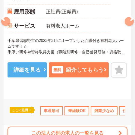
雇用形態
正社員(正職員)
サービス
有料老人ホーム
千葉県習志野市の2023年3月にオープンした介護付き有料老人ホー
ムです！☆
手厚い研修や資格取得支援（職階別研修・自己啓発研修・資格取得
セミナーなど、年間60回以上の研修プログラムを実施し、職員の資
質向上と資格取得のサポートを行っております）があります！
スキルアップされたい方や未経験の方にもおすすめです！また、す
詳細を見る
紹介してもらう
無料
べての働く方が「安心して長く活躍できる職場」を提供すべく、
様々な福利厚生制度をご用意しております。
まずは施設での面談や見学からでもご相談可能です！ご興味ある方
には、面接対策ポイントなど、さらに詳細をお話しいたしますので
お気軽にご相談ください！♪
ここに注目！
ランクOK
資格取得サポート
車通勤可
研修制度あり
未経験OK
残業少なめ
産休･育休･介護休暇
住宅手
この法人の別の求人の一覧を見る