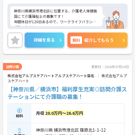
神奈川県横浜市港北区に位置する、介護老人保健施
設にて介護福祉士の募集です！
年間休日が120日あるので、ワークライフバランス
が叶います☆
また、住宅手当がある為、生活面の負担を軽減し、
安心して長く勤務していただけます♪
詳細を見る
無料
紹介してもらう
さらに、マイカー通勤可能なので通勤らくらくです
◎
ご興味のある方には、面接対策ポイントなど、さら
に詳細をお話しいたしますのでお気軽にご相談くだ
さい！
訪問介護
更新日：2026年07月24日
株式会社アルプスケアハートアルプスケアハート菊名
株式会社アルプ
スケアハート
【神奈川県／横浜市】福利厚生充実◎訪問介護ス
テーションにて介護職の募集！
月収
20.0万円～26.6万円
給料
神奈川県 横浜市港北区 篠原北1-1-12