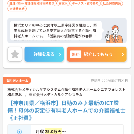
産休･育休･介護休暇取得実績あり
高収入
ボーナス・賞与あり
社会保険完備
交通費支給
横浜エリアを中心に20年以上黒字経営を継続し、堅
実な成長を遂げている安定法人が運営する介護付有
料老人ホームです。「従業員の感動満足がお客様の
感動満足を生む」という理念を掲げ、スタッフの働
きやすさを第一に考えた環境整備に力を入れていま
す。全拠点共通で「眠りスキャン」やインカム、ケ
詳細を見る
無料
紹介してもらう
ア記録ソフトなどの最新ICT機器を導入しており、業
務の効率化とスタッフの身体的負担の軽減を実現し
ています。介護福祉士の専門資格を高く評価する給
与体系を導入しており、各種手当を含めて月収31.8
万円以上を目指せる高水準の待遇が魅力です。マネ
有料老人ホーム
更新日：2026年07月21日
ジメント研修など、入職後の成長を後押しする教育
株式会社メディカルケアシステム介護付有料老人ホームシニアフォレスト
制度も整備されており、入居者様一人ひとりとじっ
横浜港北
株式会社メディカルケアシステム
くり向き合いながら、高いモチベーションを持って
ご自身のキャリアを磨いていける優れた環境が整っ
【神奈川県／横浜市】日勤のみ♪最新のICT設
ています。
備！母体の安定◎有料老人ホームでの介護福祉士
《正社員》
★おすすめPOINT★
【残業が少なく、無理のないペースで働ける環境で
す】
月収
25.0万円
～
・業務管理体制を整えていることで、退勤後のプラ