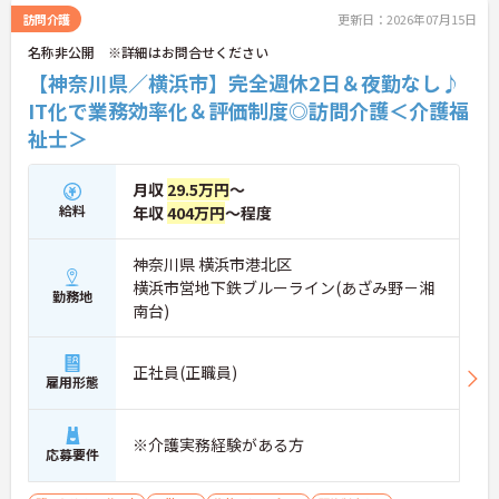
度をはじめ、マネジメントやリーダーシップを学べ
訪問介護
更新日：2026年07月15日
る独自の研修プログラムも充実しています。さらな
名称非公開 ※詳細はお問合せください
るスキルアップと長期的なキャリアアップを目指せ
る、非常に魅力的な職場環境です。
【神奈川県／横浜市】完全週休2日＆夜勤なし♪
IT化で業務効率化＆評価制度◎訪問介護＜介護福
★おすすめPOINT★
祉士＞
【ICT機器の積極的な導入で、身体的負担を抑えなが
ら働けます】
・眠りスキャンやインカムなどの最新設備を活用
月収
29.5万円
～
し、効率的な見守りと円滑な情報共有を実現してい
給料
年収
404万円
～程度
ます
・無駄な業務が削減されることで心身のゆとりが生
まれ、ご入居者様お一人おひとりに寄り添ったケア
神奈川県 横浜市港北区
ができます
横浜市営地下鉄ブルーライン(あざみ野－湘
勤務地
南台)
【実務者研修の無料受講制度など、専門性を高めら
れる環境です】
・働きながら実務者研修を無料で受講できるなど、
正社員(正職員)
有資格者のさらなるキャリアアップを支援していま
雇用形態
す
・マネジメントやリーダーシップを学ぶ研修も充実
しており、将来のリーダー候補として成長していけ
※介護実務経験がある方
応募要件
ます
【20年以上黒字経営の安定基盤のもと、長期的に活