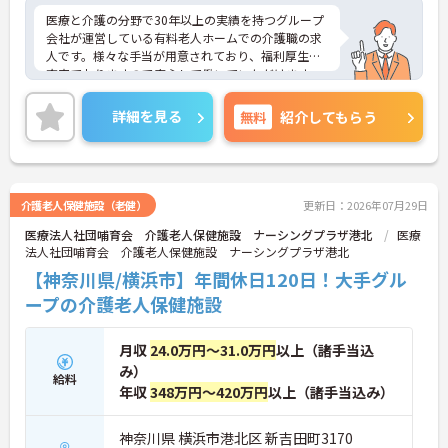
医療と介護の分野で30年以上の実績を持つグループ
会社が運営している有料老人ホームでの介護職の求
人です。様々な手当が用意されており、福利厚生も
充実ておりますので安心して働いていただけます。
未経験の方、新卒の方、プランクがある方、無資格
でも実務経験が3年以上ある方は応募可能です。ご興
詳細を見る
無料
紹介してもらう
味を持たれた方は是非お気軽にお問い合わせ下さ
い。
介護老人保健施設（老健）
更新日：2026年07月29日
医療法人社団哺育会 介護老人保健施設 ナーシングプラザ港北
医療
法人社団哺育会 介護老人保健施設 ナーシングプラザ港北
【神奈川県/横浜市】年間休日120日！大手グル
ープの介護老人保健施設
月収
24.0万円～31.0万円
以上（諸手当込
み）
給料
年収
348万円～420万円
以上（諸手当込み）
神奈川県 横浜市港北区 新吉田町3170