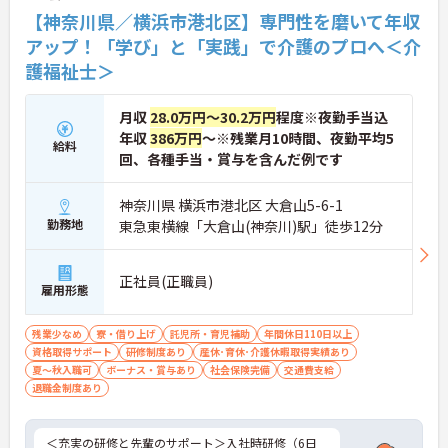
【神奈川県／横浜市港北区】専門性を磨いて年収
■ 日勤のみで生活リズム安定♪
アップ！「学び」と「実践」で介護のプロへ＜介
護福祉士＞
無理なく長く働ける勤務環境です。
・『8時～17時30分のシフト制』で日中帯が中心
・『週休2日制（日曜固定休）』で予定が立てやす
月収
28.0万円～30.2万円
程度※夜勤手当込
い
年収
386万円
～※残業月10時間、夜勤平均5
・月平均残業15時間で負担が偏りにくい
給料
→ プライベートとの両立も大切にできる環境です
回、各種手当・賞与を含んだ例です
■ 管理者としてキャリアUP！
神奈川県 横浜市港北区 大倉山5-6-1
勤務地
東急東横線「大倉山(神奈川)駅」徒歩12分
現場＋運営の両方を経験できます。
・スタッフマネジメントや施設運営に関われる
・見学対応や新規利用者対応など外部対応も経験可
正社員(正職員)
能
雇用形態
・現場業務と並行して段階的にスキルアップ
→ 将来を見据えて成長していけるポジションです
残業少なめ
寮・借り上げ
託児所・育児補助
年間休日110日以上
資格取得サポート
研修制度あり
産休･育休･介護休暇取得実績あり
■ 利用者と深く関われるやりがい
夏～秋入職可
ボーナス・賞与あり
社会保険完備
交通費支給
退職金制度あり
日々の変化を感じられる環境です。
・送迎や介助、レクリエーションなど幅広く関与
・体調確認や生活支援で信頼関係を構築
＜充実の研修と先輩のサポート＞入社時研修（6日
・機能訓練を通して回復を間近でサポート