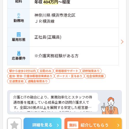
給料
年収
404万円
～程度
続けることができます
・完全週休2日制（曜日固定）を採用していること
により、先々の予定が立てやすくプライベートの時
神奈川県 横浜市港北区
間をしっかりと確保できる環境です
勤務地
ＪＲ横浜線
【専門資格を活かした収入アップと明確なキャリア
形成が期待できます】
正社員(正職員)
・介護福祉士資格手当が支給されるほか、年2回の
雇用形態
評価面談で個人の頑張りが給与に還元される仕組み
が整っています
・サービス提供責任者や管理者へのキャリアアップ
※介護実務経験がある方
応募要件
も目指せます
【IT化と手厚いフォロー体制により、業務のストレ
駅から徒歩10分以内
日勤のみ
資格取得サポート
研修制度あり
スを軽減できます】
産休･育休･介護休暇取得実績あり
ボーナス・賞与あり
社会保険完備
・記録票の提出やシフト確認をすべてスマートフォ
交通費支給
退職金制度あり
ンで行えるため、手書きの書類作成や事業所への移
動の手間が省けケア業務に集中できます
・定期的な面談を通じて上司がフォローする体制が
介護とITの融合により、業務効率化とスタッフの待
あり、訪問介護でありながら孤立することなくチー
遇改善を推進している成長企業の訪問介護求人で
ムの支援を受けながら業務に取り組めます
す。全国260拠点以上を展開する安定した経営基盤
のもと、正社員比率94%という強固なチーム体制を
構築しています。介護福祉士資格手当や年2回の評価
面談など、専門資格と成果が収入に直結する仕組み
詳細を見る
無料
紹介してもらう
が整っています。夜勤なしの完全週休2日制（曜日固