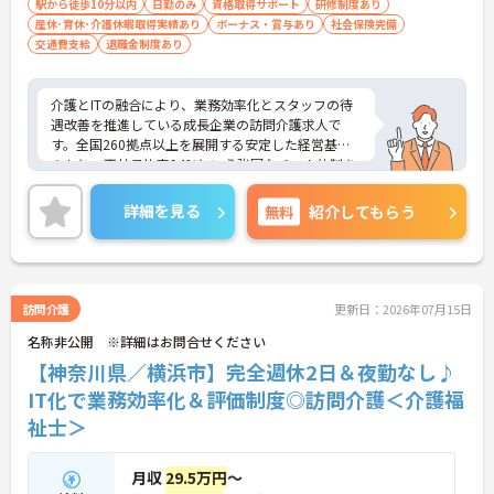
駅から徒歩10分以内
日勤のみ
資格取得サポート
研修制度あり
躍できます】
産休･育休･介護休暇取得実績あり
ボーナス・賞与あり
社会保険完備
・横浜型地域貢献企業にも認定された信頼ある法人
交通費支給
退職金制度あり
で、ライフステージが変わっても安心して働き続け
られます
・育児短時間勤務や永年勤続表彰制度など、スタッ
介護とITの融合により、業務効率化とスタッフの待
フの貢献をしっかりと評価し還元する体制が整って
遇改善を推進している成長企業の訪問介護求人で
います
す。全国260拠点以上を展開する安定した経営基盤
のもと、正社員比率94%という強固なチーム体制を
構築しています。介護福祉士資格手当や年2回の評価
面談など、専門資格と成果が収入に直結する仕組み
詳細を見る
無料
紹介してもらう
が整っています。夜勤なしの完全週休2日制（曜日固
定）を採用し、日々の記録業務はスマートフォンで
完結するため、施設勤務特有の不規則なシフトや煩
雑な事務作業の負担を抑え、ケアに専念できます。
定期的な面談で不安を解消できるフォロー体制もあ
訪問介護
更新日：2026年07月15日
り、介護福祉士としてサ責や管理者への着実なキャ
名称非公開 ※詳細はお問合せください
リアアップを目指す有資格者の方に推奨できる環境
です。
【神奈川県／横浜市】完全週休2日＆夜勤なし♪
IT化で業務効率化＆評価制度◎訪問介護＜介護福
★おすすめPOINT★
祉士＞
【夜勤なし・曜日固定の休日で、身体への負担を抑
えた働き方が実現できます】
・8:00～19:00の間での実働8時間勤務で夜勤が存在
月収
29.5万円
～
しないため、生活リズムを整えながら健康的に働き