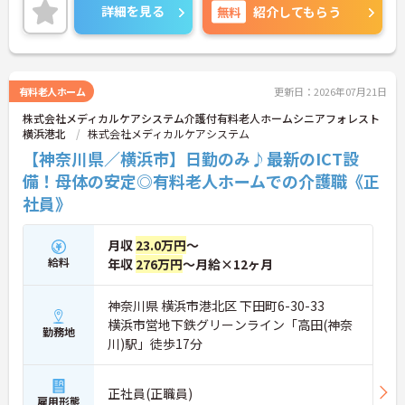
力システムやタブレット記録、睡眠見守りセンサー
詳細を見る
無料
紹介してもらう
等を全社的に導入し、スタッフの業務負担や身体的
負担の軽減を実現しています。給与面では介護福祉
士の資格を高く評価し、充実した手当により安定し
た収入を得られる体制を構築しています。また、自
社で運営する研修センターでの無料資格取得支援や
有料老人ホーム
更新日：2026年07月21日
マネジメント研修など、教育制度も整備されていま
株式会社メディカルケアシステム介護付有料老人ホームシニアフォレスト
す。充実した設備と手厚いバックアップ体制のもと
横浜港北
株式会社メディカルケアシステム
で、資格を活かして専門性を磨きながら、将来を見
据えて長く働き続けられる環境が整っています。
【神奈川県／横浜市】日勤のみ♪最新のICT設
備！母体の安定◎有料老人ホームでの介護職《正
★おすすめPOINT★
社員》
【最新の介護DX導入で業務の負担を軽減できる環境
です】
・AI音声入力システムや睡眠見守りセンサーなどのI
月収
23.0万円
～
CT設備を導入し、記録業務や夜間の見守り負担を軽
給料
年収
276万円
～月給×12ヶ月
減しています
・インカムを通じてスタッフ同士が常に連携できる
体制により、一人で悩むことなく安心して業務に取
神奈川県 横浜市港北区 下田町6-30-33
り組めます
横浜市営地下鉄グリーンライン「高田(神奈
勤務地
川)駅」徒歩17分
【介護福祉士の資格を活かして高い収入水準が期待
できます】
・介護福祉士に特化した処遇改善手当が支給され、
正社員(正職員)
高い給与水準を実現しています
雇用形態