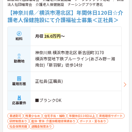
法人社団哺育会 介護老人保健施設 ナーシングプラザ港北
【神奈川県／横浜市港北区】年間休日120日☆介
護老人保健施設にて介護福祉士募集＜正社員＞
月収
26.0万円
～
給料
神奈川県 横浜市港北区 新吉田町3170
横浜市営地下鉄ブルーライン(あざみ野－湘
勤務地
南台)「新羽駅」徒歩14分
正社員(正職員)
雇用形態
■ブランクOK
応募要件
車通勤可
残業少なめ
住宅手当・補助
年間休日110日以上
資格取得サポート
研修制度あり
産休･育休･介護休暇取得実績あり
ボーナス・賞与あり
社会保険完備
退職金制度あり