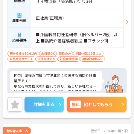
勤務地
ＪＲ横浜線「菊名駅」徒歩3分
正社員(正職員)
雇用形態
■介護職員初任者研修（旧ヘルパー2級）以
応募要件
上 ■訪問介護経験者歓迎 ■ブランク可
駅から徒歩10分以内
未経験OK
日勤のみ
年間休日110日以上
資格取得サポート
研修制度あり
社会保険完備
退職金制度あり
神奈川県横浜市横浜市港北区に位置する訪問介護事
業所です！
更なる事業拡大を計画しており、新しい会社ならで
はの自由な風土を活かしながら、従業員全員で意見
を出し合い事業を進めています。
ご興味ある方には、面接対策ポイントなど、さらに
詳細を見る
無料
紹介してもらう
詳細をお話しいたしますのでお気軽にご相談くださ
い！
有料老人ホーム
更新日：2026年07月23日