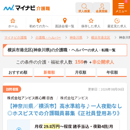
0
0
求人検索
会員登録
メニュー
ホーム
初めての方へ
面談会場一覧
保存した求人
最近見た求人
マイナビ介護職
介護職・ヘルパー
神奈川県
横浜市港北区
神奈川
横浜市港北区(神奈川県)の介護職・ヘルパー
の求人・転職一覧
159
この条件の介護・福祉求人数
非公開求人
件 ＋
おすすめ順
新着順
月収順
年収順
訪問看護
更新日：2026年08月06日
株式会社アンビス医心館 日吉
株式会社アンビス
【神奈川県／横浜市】高水準給与♪一人夜勤なし
◎ホスピスでの介護職員募集《正社員登用あり》
月収
29.8万円
～程度 諸手当込・夜勤4回/月