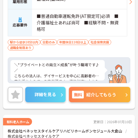
雇用形態
■普通自動車運転免許(AT限定可)必須 ■
介護福祉士あれば尚可 ■経験不問・無資
応募要件
格可
駅から徒歩10分以内
日勤のみ
年間休日110日以上
社会保険完備
退職金制度あり
＼“プライベートとの両立×成長”が叶う職場です♪
／
こちらの法人は、デイサービスを中心に高齢者の在
宅生活を支えている事業所です。機能訓練に力を入
れており、日常生活の中で無理なく身体機能の維
持・回復を目指せる環境が整っています。送迎から
詳細を見る
無料
紹介してもらう
介助、リハビリまでを一体的に行うことで、利用者
様と深く関われる点が魅力です。現場主導の柔軟な
運営も特徴で、地域ニーズに応じたサービス提供が
可能。家族やケアマネとの連携も大切にしており、
地域に根ざして働きたい方にぴったりです。管理者
有料老人ホーム
更新日：2026年07月10日
として、現場と運営どちらも経験したい方にもおす
株式会社ベネッセスタイルケアリハビリホームボンセジュール大倉山
すめですよ。
株式会社ベネッセスタイルケア