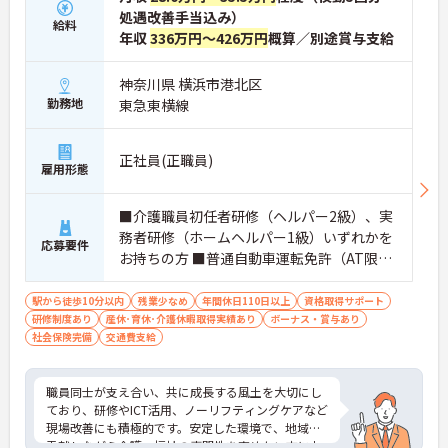
・8:00～19:00の間での実働8時間勤務で夜勤が存在
処遇改善手当込み）
しないため、生活リズムを整えながら健康的に働き
給料
年収
336万円～426万円
概算／別途賞与支給
続けることができます
・完全週休2日制（曜日固定）を採用していること
により、先々の予定が立てやすくプライベートの時
神奈川県 横浜市港北区
間をしっかりと確保できる環境です
勤務地
東急東横線
【専門資格を活かした収入アップと明確なキャリア
形成が期待できます】
正社員(正職員)
雇用形態
・介護福祉士資格手当が支給されるほか、年2回の
評価面談で個人の頑張りが給与に還元される仕組み
が整っています
■介護職員初任者研修（ヘルパー2級）、実
・サービス提供責任者や管理者へのキャリアアップ
務者研修（ホームヘルパー1級）いずれかを
も目指せます
応募要件
お持ちの方 ■普通自動車運転免許（AT限定
【IT化と手厚いフォロー体制により、業務のストレ
可）※業務で運転します
スを軽減できます】
駅から徒歩10分以内
残業少なめ
年間休日110日以上
資格取得サポート
・記録票の提出やシフト確認をすべてスマートフォ
研修制度あり
産休･育休･介護休暇取得実績あり
ボーナス・賞与あり
ンで行えるため、手書きの書類作成や事業所への移
社会保険完備
交通費支給
動の手間が省けケア業務に集中できます
・定期的な面談を通じて上司がフォローする体制が
あり、訪問介護でありながら孤立することなくチー
職員同士が支え合い、共に成長する風土を大切にし
ムの支援を受けながら業務に取り組めます
ており、研修やICT活用、ノーリフティングケアなど
現場改善にも積極的です。安定した環境で、地域に
貢献しながら介護・福祉の専門性を高めたい方にお