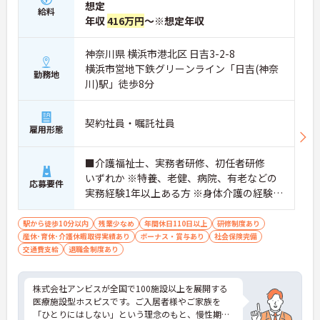
想定
給料
年収
416万円
～※想定年収
神奈川県 横浜市港北区 日吉3-2-8
横浜市営地下鉄グリーンライン「日吉(神奈
勤務地
川)駅」徒歩8分
契約社員・嘱託社員
雇用形態
■介護福祉士、実務者研修、初任者研修
いずれか ※特養、老健、病院、有老などの
応募要件
実務経験1年以上ある方 ※身体介護の経験年
以上ある方、機械浴の使用の経験のある方
歓迎
駅から徒歩10分以内
残業少なめ
年間休日110日以上
研修制度あり
産休･育休･介護休暇取得実績あり
ボーナス・賞与あり
社会保険完備
交通費支給
退職金制度あり
株式会社アンビスが全国で100施設以上を展開する
医療施設型ホスピスです。ご入居者様やご家族を
「ひとりにはしない」という理念のもと、慢性期や