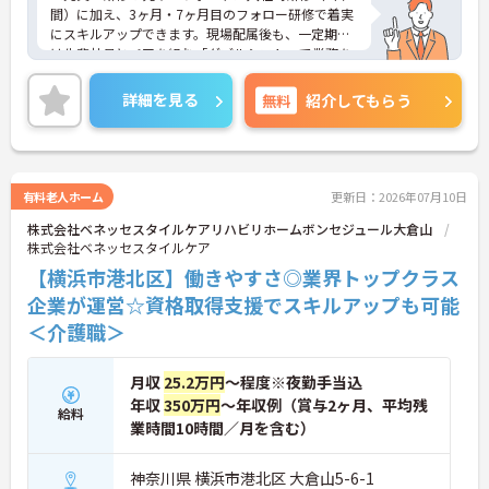
間）に加え、3ヶ月・7ヶ月目のフォロー研修で着実
→ 「支えるやりがい」を実感できる職場です
にスキルアップできます。現場配属後も、一定期間
は先輩社員とペアを組む「ダブルシフト」で業務を
■ 安心の福利厚生で長く働ける♪
習得できるので、一人で抱え込むことはありませ
ん。
生活面もしっかりサポート◎
詳細を見る
無料
紹介してもらう
＜頑張りが給与に直結！専門性を磨いて年収アップ
・『退職金制度（勤続6年以上）』あり
＞経験やスキルがしっかり給与に反映される仕組み
・家族手当・交通費全額支給
です。定期昇給に加え、独自の社内専門資格制度
・健康診断や福利厚生サービス加入
（通称：マジ神）では、認知症ケアや介護技術など
→ 将来を見据えて安定して勤務できる環境です
の専門性を認定されると、1資格につき月給＋1万円
有料老人ホーム
更新日：2026年07月10日
（最大4万円）の手当がつきます。キャリアアップす
株式会社ベネッセスタイルケアリハビリホームボンセジュール大倉山
れば年収UPも目指せるため、高いモチベーションで
株式会社ベネッセスタイルケア
働き続けられます。
＜家族も嬉しい！ベネッセグループならではの手厚
【横浜市港北区】働きやすさ◎業界トップクラス
い福利厚生＞ご家族も支える制度が満載♪産休・育
企業が運営☆資格取得支援でスキルアップも可能
休の取得実績も多数あり、ライフステージが変わっ
＜介護職＞
ても長く安心して働き続けられる環境が整っていま
す。
月収
25.2万円
～程度※夜勤手当込
年収
350万円
～年収例（賞与2ヶ月、平均残
給料
業時間10時間／月を含む）
神奈川県 横浜市港北区 大倉山5-6-1