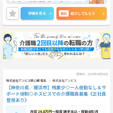
終末期にあり医療依存度の高い方を受け入れ、地域
医療を支える社会的意義の高い事業を推進していま
す。現場には看護師が24時間常駐しています。急変
詳細を見る
無料
紹介してもらう
時の対応や医療行為は看護師が担当するため、初任
者研修や実務者研修の方も食事介助や入浴介助など
の生活を支えるケアに専念できる環境です。多職種
で情報を共有し、一人で判断を抱え込まないチーム
連携の体制がしっかりと整っています。働き方の面
では、夜勤明けの翌日が原則として公休となるほ
か、月平均の残業時間も5時間から7時間程度とかな
り少なめです。常勤スタッフの比率が90パーセント
を超えているため急な勤務変更が発生しにくく、あ
らかじめ決められた訪問予定表に沿って規則正しく
働けます。入職後は現場スタッフによるお一人おひ
とりに合わせた個別のOJT研修が実施されます。eラ
ーニングも導入されており、多職種と連携しながら
更新日：2026年08月06日
専門性を着実に深めていける環境が用意されていま
す。
株式会社アンビス医心館 菊名
株式会社アンビス
【神奈川県／横浜市】残業少◎一人夜勤なし＆サ
★おすすめPOINT★
ポート体制◎ホスピスでの介護職員募集《正社員
＜個別ＯＪＴとチーム連携で着実に成長！＞
・入職後はお一人おひとりの習熟度に合わせた個別
登用あり》
のＯＪＴ研修を実施し、ｅラーニングを用いた学習
の機会も提供されます
月収
29.8万円
～程度 諸手当込・夜勤4回/月
・施設内には看護師が24時間常駐しており、急変時