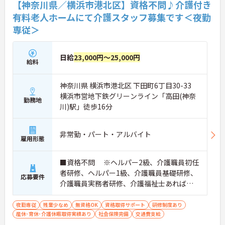
場環境です。
【神奈川県／横浜市港北区】資格不問♪介護付き
有料老人ホームにて介護スタッフ募集です＜夜勤
★おすすめPOINT★
専従＞
【ICT機器の積極的な導入で、身体的負担を抑えなが
ら働けます】
・眠りスキャンやインカムなどの最新設備を活用
し、効率的な見守りと円滑な情報共有を実現してい
日給
23,000円～25,000円
給料
ます
・無駄な業務が削減されることで心身のゆとりが生
まれ、ご入居者様お一人おひとりに寄り添ったケア
神奈川県 横浜市港北区 下田町6丁目30-33
ができます
横浜市営地下鉄グリーンライン「高田(神奈
勤務地
川)駅」徒歩16分
【実務者研修の無料受講制度など、専門性を高めら
れる環境です】
・働きながら実務者研修を無料で受講できるなど、
非常勤・パート・アルバイト
有資格者のさらなるキャリアアップを支援していま
雇用形態
す
・マネジメントやリーダーシップを学ぶ研修も充実
■資格不問 ※ヘルパー2級、介護職員初任
しており、将来のリーダー候補として成長していけ
者研修、ヘルパー1級、介護職員基礎研修、
ます
応募要件
介護職員実務者研修、介護福祉士あれば尚
【安定基盤のもと、長期的に活躍できます】
可
・横浜型地域貢献企業にも認定された信頼ある法人
夜勤専従
残業少なめ
無資格OK
資格取得サポート
研修制度あり
で、ライフステージが変わっても安心して働き続け
産休･育休･介護休暇取得実績あり
社会保険完備
交通費支給
られます