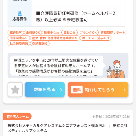
・お持ちの専門資格がしっかり評価され毎月の給与
に還元されることで、やりがいを持って日々の業務
■介護職員初任者研修（ホームヘルパー2
に臨めます
応募要件
級）以上必須 ※未経験者可
【研修制度でキャリアの選択肢が広がります】
・階層別のマネジメント研修も用意されているた
車通勤可
未経験OK
残業少なめ
日勤のみ
ブランクOK
資格取得サポート
め、現場でのスキルアップだけでなく将来の管理者
研修制度あり
産休･育休･介護休暇取得実績あり
ボーナス・賞与あり
を目指すことも可能です
社会保険完備
交通費支給
横浜エリアを中心に20年以上堅実な成長を遂げてい
る安定法人が運営する介護付有料老人ホームです。
「従業員の感動満足がお客様の感動満足を生む」と
いう理念を掲げ、スタッフの働きやすさを第一に考
えた環境整備に力を入れています。全拠点共通で
「眠りスキャン」やインカム、ケア記録ソフトなど
詳細を見る
無料
紹介してもらう
の最新ICT機器を導入しており、業務の効率化とスタ
ッフの身体的負担の軽減を実現しています。さら
に、有資格者の方のキャリア形成を応援するため、
介護福祉士実務者研修の無料受講制度をはじめ、マ
ネジメントやリーダーシップを学べる独自の研修プ
有料老人ホーム
更新日：2026年07月21日
ログラムも充実しています。日勤のみの無理のない
株式会社メディカルケアシステムシニアフォレスト横浜港北
株式会社
シフトで働きながら、さらなるスキルアップと長期
メディカルケアシステム
的なキャリアアップを目指せる、非常に魅力的な職