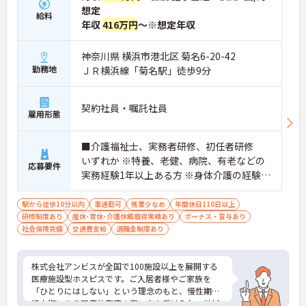
の対応や専門的な医療処置は看護師が担当するため
想定
給料
負担が減ります
年収
416万円
～※想定年収
・介護スタッフと看護スタッフの比率が1対1で相談
しやすく、初任者研修や実務者研修からでも着実に
神奈川県 横浜市港北区 菊名6-20-42
専門性を高められます
勤務地
＜残業月7時間以下で身体の負担を軽減！＞
ＪＲ横浜線「菊名駅」徒歩9分
・常勤で働くスタッフの比率が90パーセント以上と
高く、急なシフト変更や無理な長時間勤務が発生し
にくい人員体制です
契約社員・嘱託社員
雇用形態
・訪問スケジュールに沿って施設内でのケアを行う
ため、月平均の残業時間は5時間から7時間程度とか
なり少なめに抑えられます
■介護福祉士、実務者研修、初任者研修
・夜勤明けの翌日は原則としてお休みとなるシフト
いずれか ※特養、老健、病院、有老などの
応募要件
編成が組まれており、しっかりと休息を取りながら
実務経験1年以上ある方 ※身体介護の経験年
長期的な就業が可能です
以上ある方、機械浴の使用の経験のある方
＜評価制度でキャリアアップ＞
歓迎
・介護福祉士や初任者研修などの資格や実務経験、
駅から徒歩10分以内
車通勤可
残業少なめ
年間休日110日以上
夜勤回数がしっかりと給与に反映されるためモチベ
研修制度あり
産休･育休･介護休暇取得実績あり
ボーナス・賞与あり
ーションを維持できます
社会保険完備
交通費支給
退職金制度あり
・年次を問わずリーダーや主任などのマネジメント
職へ昇格する事例も多数あり、腰を据えて長期的な
キャリア形成が可能です
株式会社アンビスが全国で100施設以上を展開する
医療施設型ホスピスです。ご入居者様やご家族を
「ひとりにはしない」という理念のもと、慢性期や
終末期にあり医療依存度の高い方を受け入れ、地域