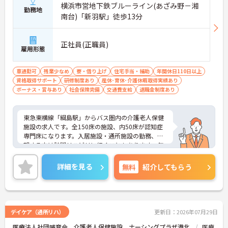
横浜市営地下鉄ブルーライン(あざみ野－湘
勤務地
南台)「新羽駅」徒歩13分
正社員(正職員)
雇用形態
車通勤可
残業少なめ
寮・借り上げ
住宅手当・補助
年間休日110日以上
資格取得サポート
研修制度あり
産休･育休･介護休暇取得実績あり
ボーナス・賞与あり
社会保険完備
交通費支給
退職金制度あり
東急東横線「綱島駅」からバス圏内の介護老人保健
施設の求人です。全150床の施設、内50床が認知症
専門床になります。入居施設・通所施設の勤務、希
望する方は訪問リハビリに行くこともあります。年
間休日120日、育休・産休制度の実績もあるため、
プライベートとの両立を大切にされたい方にもオス
詳細を見る
無料
紹介してもらう
スメです。
ご興味のある方には、面接対策ポイントなど、さら
に詳細をお話しいたしますので、お気軽にご相談く
ださい。
デイケア（通所リハ）
更新日：2026年07月29日
医療法人社団哺育会 介護老人保健施設 ナーシングプラザ港北
医療