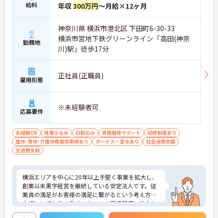
給料
年収
300万円
～月給×12ヶ月
イベートな予定を立てやすく、心身のゆとりを保ち
ながら就業できます
・育児時間短縮勤務もあり、ライフスタイルの変化
神奈川県 横浜市港北区 下田町6-30-33
にも柔軟に対応しながら働き続けることが期待でき
横浜市営地下鉄グリーンライン「高田(神奈
ます
勤務地
川)駅」徒歩17分
【専門資格が評価され、高い収入を目指せます】
・介護福祉士に特化した手当を支給しており、高い
正社員(正職員)
給与水準を実現することで、保有する資格をしっか
雇用形態
りと収入に還元できます
・永年勤続表彰や業績貢献に対する特別表彰制度を
設けているため、現場での日々の努力や実績が正当
※未経験者可
応募要件
に評価され、モチベーションを高めながら業務に取
り組める環境です
未経験OK
残業少なめ
日勤のみ
資格取得サポート
研修制度あり
【地域に根ざした安定基盤のもとでキャリアを築け
産休･育休･介護休暇取得実績あり
ボーナス・賞与あり
社会保険完備
ます】
交通費支給
・横浜エリアで20年以上にわたり、創業から継続し
て黒字経営を達成している確固たる経営基盤のもと
で、将来的な法人の存続不安を感じることなく業務
横浜エリアを中心に20年以上手堅く事業を拡大し、
に集中できます
創業以来黒字経営を継続している安定法人です。従
・マネジメント研修など、継続的な学びの機会が提
業員の満足がお客様の満足に繋がるという考え方を
供されているため、働きながら介護職としての専門
大切にしており、働くスタッフの環境整備に注力し
性や思考力をさらに深めていける環境です
ています。特に介護DXの推進に積極的で、AI音声入