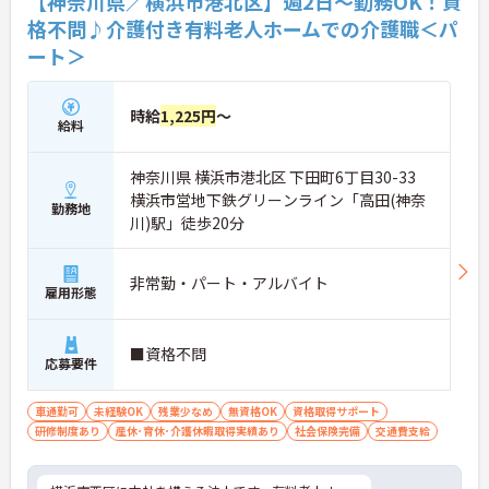
【神奈川県／横浜市港北区】週2日～勤務OK！資
格不問♪介護付き有料老人ホームでの介護職＜パ
ート＞
時給
1,225円
～
給料
神奈川県 横浜市港北区 下田町6丁目30-33
横浜市営地下鉄グリーンライン「高田(神奈
勤務地
川)駅」徒歩20分
非常勤・パート・アルバイト
雇用形態
■資格不問
応募要件
車通勤可
未経験OK
残業少なめ
無資格OK
資格取得サポート
研修制度あり
産休･育休･介護休暇取得実績あり
社会保険完備
交通費支給