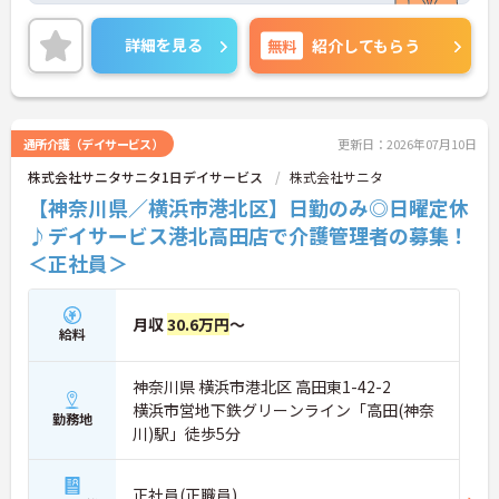
すすめです。
ご興味ある方には、面接対策ポイントなど、さらに
詳細を見る
無料
紹介してもらう
詳細をお話しいたしますのでお気軽にご相談くださ
い！
通所介護（デイサービス）
更新日：2026年07月10日
株式会社サニタサニタ1日デイサービス
株式会社サニタ
【神奈川県／横浜市港北区】日勤のみ◎日曜定休
♪デイサービス港北高田店で介護管理者の募集！
＜正社員＞
月収
30.6万円
～
給料
神奈川県 横浜市港北区 高田東1-42-2
横浜市営地下鉄グリーンライン「高田(神奈
勤務地
川)駅」徒歩5分
正社員(正職員)