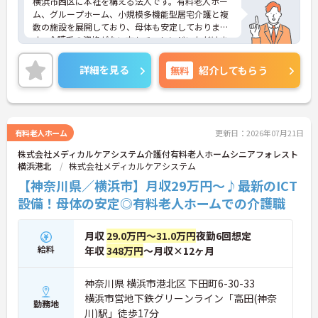
横浜市西区に本社を構える法人です。有料老人ホー
ム、グループホーム、小規模多機能型居宅介護と複
数の施設を展開しており、母体も安定しておりま
す。介護系の資格がない方もチャレンジいただけま
す。週2日からのご勤務、日勤のみでもご相談可能で
すので、プライベートとの両立もしやすいです。資
詳細を見る
無料
紹介してもらう
格取得支援制度もございますので、スキルアップも
目指せます。
ご興味ある方には、面接のポイントなど、さらに詳
細をお話致しますのでお気軽にご相談ください。
有料老人ホーム
更新日：2026年07月21日
株式会社メディカルケアシステム介護付有料老人ホームシニアフォレスト
横浜港北
株式会社メディカルケアシステム
【神奈川県／横浜市】月収29万円～♪最新のICT
設備！母体の安定◎有料老人ホームでの介護職
月収
29.0万円～31.0万円
夜勤6回想定
給料
年収
348万円
～月収×12ヶ月
神奈川県 横浜市港北区 下田町6-30-33
横浜市営地下鉄グリーンライン「高田(神奈
勤務地
川)駅」徒歩17分