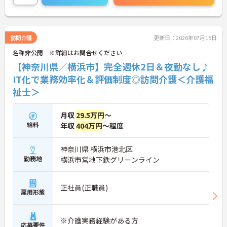
定）を採用し、日々の記録業務はスマートフォンで
完結するため、施設勤務特有の不規則なシフトや煩
雑な事務作業の負担を抑え、ケアに専念できます。
定期的な面談で不安を解消できるフォロー体制もあ
訪問介護
更新日：2026年07月15日
り、介護福祉士としてサ責や管理者への着実なキャ
名称非公開 ※詳細はお問合せください
リアアップを目指す有資格者の方に推奨できる環境
です。
【神奈川県／横浜市】完全週休2日＆夜勤なし♪
IT化で業務効率化＆評価制度◎訪問介護＜介護福
★おすすめPOINT★
祉士＞
【夜勤なし・曜日固定の休日で、身体への負担を抑
えた働き方が実現できます】
・8:00～19:00の間での実働8時間勤務で夜勤が存在
月収
29.5万円
～
しないため、生活リズムを整えながら健康的に働き
給料
年収
404万円
～程度
続けることができます
・完全週休2日制（曜日固定）を採用していること
により、先々の予定が立てやすくプライベートの時
神奈川県 横浜市港北区
間をしっかりと確保できる環境です
勤務地
横浜市営地下鉄グリーンライン
【専門資格を活かした収入アップと明確なキャリア
形成が期待できます】
正社員(正職員)
・介護福祉士資格手当が支給されるほか、年2回の
雇用形態
評価面談で個人の頑張りが給与に還元される仕組み
が整っています
・サービス提供責任者や管理者へのキャリアアップ
※介護実務経験がある方
応募要件
も目指せます