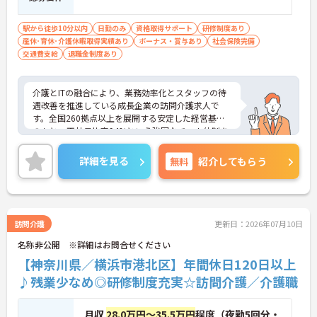
【IT化と手厚いフォロー体制により、業務のストレ
駅から徒歩10分以内
日勤のみ
資格取得サポート
研修制度あり
スを軽減できます】
産休･育休･介護休暇取得実績あり
ボーナス・賞与あり
社会保険完備
・記録票の提出やシフト確認をすべてスマートフォ
交通費支給
退職金制度あり
ンで行えるため、手書きの書類作成や事業所への移
動の手間が省けケア業務に集中できます
・定期的な面談を通じて上司がフォローする体制が
介護とITの融合により、業務効率化とスタッフの待
あり、訪問介護でありながら孤立することなくチー
遇改善を推進している成長企業の訪問介護求人で
ムの支援を受けながら業務に取り組めます
す。全国260拠点以上を展開する安定した経営基盤
のもと、正社員比率94%という強固なチーム体制を
構築しています。介護福祉士資格手当や年2回の評価
面談など、専門資格と成果が収入に直結する仕組み
詳細を見る
無料
紹介してもらう
が整っています。夜勤なしの完全週休2日制（曜日固
定）を採用し、日々の記録業務はスマートフォンで
完結するため、施設勤務特有の不規則なシフトや煩
雑な事務作業の負担を抑え、ケアに専念できます。
定期的な面談で不安を解消できるフォロー体制もあ
訪問介護
更新日：2026年07月10日
り、介護福祉士としてサ責や管理者への着実なキャ
名称非公開 ※詳細はお問合せください
リアアップを目指す有資格者の方に推奨できる環境
です。
【神奈川県／横浜市港北区】年間休日120日以上
♪残業少なめ◎研修制度充実☆訪問介護／介護職
★おすすめPOINT★
【夜勤なし・曜日固定の休日で、身体への負担を抑
えた働き方が実現できます】
月収
28.0万円～35.5万円
程度（夜勤5回分・