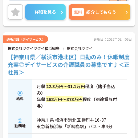
医療を支える社会的意義の高い事業を推進していま
す。現場には看護師が24時間常駐しています。急変
詳細を見る
無料
紹介してもらう
時の対応や医療行為は看護師が担当するため、初任
者研修や実務者研修の方も食事介助や入浴介助など
の生活を支えるケアに専念できる環境です。多職種
で情報を共有し、一人で判断を抱え込まないチーム
連携の体制がしっかりと整っています。働き方の面
通所介護（デイサービス）
更新日：2026年08月06日
では、夜勤明けの翌日が原則として公休となるほ
株式会社ツクイツクイ横浜綱島
株式会社ツクイ
か、月平均の残業時間も5時間から7時間程度とかな
り少なめです。常勤スタッフの比率が90パーセント
【神奈川県／横浜市港北区】日勤のみ！休暇制度
を超えているため急な勤務変更が発生しにくく、あ
充実◎デイサービスの介護職員の募集です♪＜正
らかじめ決められた訪問予定表に沿って規則正しく
社員＞
働けます。入職後は現場スタッフによるお一人おひ
とりに合わせた個別のOJT研修が実施されます。eラ
ーニングも導入されており、多職種と連携しながら
月収
22.3万円～31.1万円
程度（諸手当込
専門性を着実に深めていける環境が用意されていま
み）
す。
給料
年収
268万円～373万円
程度（別途賞与付
★おすすめPOINT★
与）
＜個別ＯＪＴとチーム連携で着実に成長！＞
・入職後はお一人おひとりの習熟度に合わせた個別
神奈川県 横浜市港北区 樽町4-16-37
のＯＪＴ研修を実施し、ｅラーニングを用いた学習
勤務地
東急新横浜線「新綱島駅」バス・車4分
の機会も提供されます
・施設内には看護師が24時間常駐しており、急変時
の対応や専門的な医療処置は看護師が担当するため