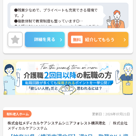
・育児短時間勤務や永年勤続表彰制度など、スタッ
フの貢献をしっかりと評価し還元する体制が整って
●残業少なめで、プライベートも充実できる環境で
います
す。♪
●複数体制で教育制度も整っています◎
●介護体制は2:1以上で、スタッフを大切にする働き
やすい環境です★
詳細を見る
無料
紹介してもらう
有料老人ホーム
更新日：2026年07月21日
株式会社メディカルケアシステムシニアフォレスト横浜港北
株式会社
メディカルケアシステム