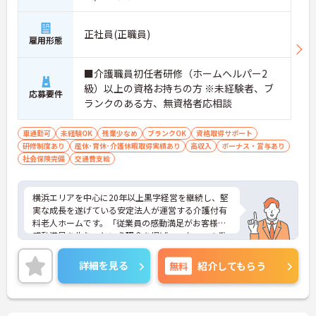
正社員(正職員)
雇用形態
■介護職員初任者研修（ホームヘルパー2
級）以上の資格お持ちの方 ※未経験者、ブ
応募要件
ランクのある方、無資格者応相談
車通勤可
未経験OK
残業少なめ
ブランクOK
資格取得サポート
研修制度あり
産休･育休･介護休暇取得実績あり
高収入
ボーナス・賞与あり
社会保険完備
交通費支給
横浜エリアを中心に20年以上黒字経営を継続し、堅
実な成長を遂げている安定法人が運営する介護付有
料老人ホームです。「従業員の感動満足がお客様の
感動満足を生む」という理念を掲げ、スタッフの働
きやすさを第一に考えた環境整備に力を入れていま
す。全拠点共通で「眠りスキャン」やインカム、ケ
詳細を見る
無料
紹介してもらう
ア記録ソフトなどの最新ICT機器を導入しており、業
務の効率化とスタッフの身体的負担の軽減を実現し
ています。さらに、有資格者の方のキャリア形成を
応援するため、介護福祉士実務者研修の無料受講制