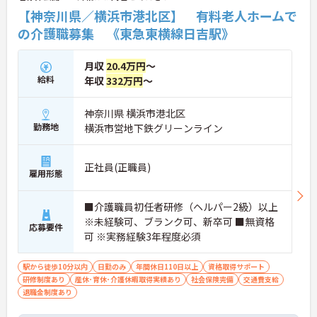
【神奈川県／横浜市港北区】 有料老人ホームで
の介護職募集 《東急東横線日吉駅》
月収
20.4万円
～
給料
年収
332万円
～
神奈川県 横浜市港北区
勤務地
横浜市営地下鉄グリーンライン
正社員(正職員)
雇用形態
■介護職員初任者研修（ヘルパー2級）以上
※未経験可、ブランク可、新卒可 ■無資格
応募要件
可 ※実務経験3年程度必須
駅から徒歩10分以内
日勤のみ
年間休日110日以上
資格取得サポート
研修制度あり
産休･育休･介護休暇取得実績あり
社会保険完備
交通費支給
退職金制度あり