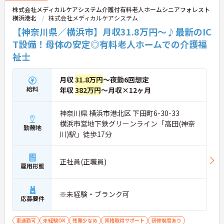
株式会社メディカルケアシステム介護付有料老人ホームシニアフォレスト
横浜港北
株式会社メディカルケアシステム
【神奈川県／横浜市】月収31.8万円～♪最新のIC
T設備！母体の安定◎有料老人ホームでの介護福
祉士
月収
31.8万円
～夜勤6回想定
給料
年収
382万円
～月収×12ヶ月
神奈川県 横浜市港北区 下田町6-30-33
横浜市営地下鉄グリーンライン「高田(神奈
勤務地
川)駅」徒歩17分
正社員(正職員)
雇用形態
※未経験・ブランク可
応募要件
車通勤可
未経験OK
残業少なめ
資格取得サポート
研修制度あり