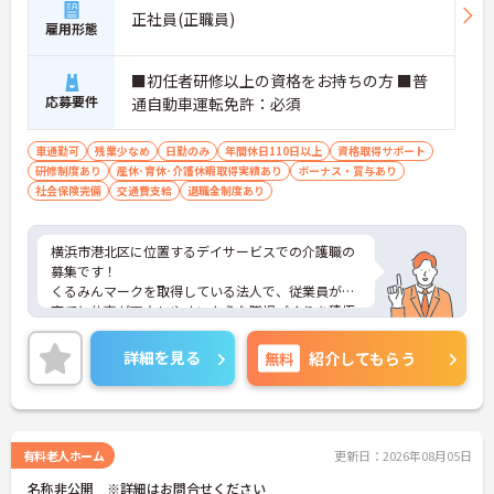
負担が減ります
正社員(正職員)
雇用形態
・介護スタッフと看護スタッフの比率が1対1で相談
しやすく、初任者研修や実務者研修からでも着実に
専門性を高められます
■初任者研修以上の資格をお持ちの方 ■普
＜残業月7時間以下で身体の負担を軽減！＞
応募要件
通自動車運転免許：必須
・常勤で働くスタッフの比率が90パーセント以上と
高く、急なシフト変更や無理な長時間勤務が発生し
車通勤可
残業少なめ
日勤のみ
年間休日110日以上
資格取得サポート
にくい人員体制です
研修制度あり
産休･育休･介護休暇取得実績あり
ボーナス・賞与あり
・訪問スケジュールに沿って施設内でのケアを行う
社会保険完備
交通費支給
退職金制度あり
ため、月平均の残業時間は5時間から7時間程度とか
なり少なめに抑えられます
・夜勤明けの翌日は原則としてお休みとなるシフト
横浜市港北区に位置するデイサービスでの介護職の
編成が組まれており、しっかりと休息を取りながら
募集です！
長期的な就業が可能です
くるみんマークを取得している法人で、従業員が子
＜評価制度でキャリアアップ＞
育てと仕事が両立しやすいような職場づくりを積極
・介護福祉士や初任者研修などの資格や実務経験、
的に行っています。
夜勤回数がしっかりと給与に反映されるためモチベ
ご興味ある方には、面接対策ポイントなど、さらに
ーションを維持できます
詳細を見る
無料
紹介してもらう
詳細をお話しいたしますのでお気軽にご相談くださ
・年次を問わずリーダーや主任などのマネジメント
い！
職へ昇格する事例も多数あり、腰を据えて長期的な
キャリア形成が可能です
有料老人ホーム
更新日：2026年08月05日
名称非公開 ※詳細はお問合せください