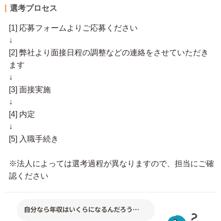
選考プロセス
[1] 応募フォームよりご応募ください
↓
[2] 弊社より面接日程の調整などの連絡をさせていただき
ます
↓
[3] 面接実施
↓
[4] 内定
↓
[5] 入職手続き
※法人によっては選考過程が異なりますので、担当にご確
認ください