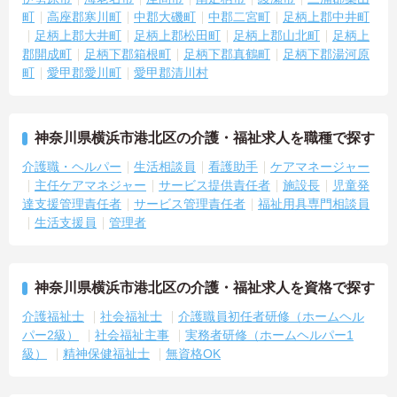
＜評価制度でキャリアアップ＞
町
高座郡寒川町
中郡大磯町
中郡二宮町
足柄上郡中井町
・介護福祉士や初任者研修などの資格や実務経験、夜勤回数がしっ
足柄上郡大井町
足柄上郡松田町
足柄上郡山北町
足柄上
かりと給与に反映されるためモチベーションを維持できます
郡開成町
足柄下郡箱根町
足柄下郡真鶴町
足柄下郡湯河原
・年次を問わずリーダーや主任などのマネジメント職へ昇格する事
町
愛甲郡愛川町
愛甲郡清川村
例も多数あり、腰を据えて長期的なキャリア形成が可能です
神奈川県横浜市港北区の介護・福祉求人を職種で探す
介護職・ヘルパー
生活相談員
看護助手
ケアマネージャー
主任ケアマネジャー
サービス提供責任者
施設長
児童発
達支援管理責任者
サービス管理責任者
福祉用具専門相談員
生活支援員
管理者
神奈川県横浜市港北区の介護・福祉求人を資格で探す
介護福祉士
社会福祉士
介護職員初任者研修（ホームヘル
パー2級）
社会福祉主事
実務者研修（ホームヘルパー1
級）
精神保健福祉士
無資格OK