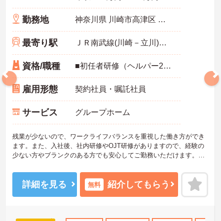
勤務地
神奈川県 川崎市高津区 宇奈根637-6
最寄り駅
ＪＲ南武線(川崎－立川)「久地駅」徒歩12分
資格/職種
■初任者研修（ヘルパー2級）、実務者研修（ヘルパー1級）、介護福祉士免許 ■介護経験半年以上
雇用形態
契約社員・嘱託社員
サービス
グループホーム
残業が少ないので、ワークライフバランスを重視した働き方ができ
ます。また、入社後、社内研修やOJT研修がありますので、経験の
少ない方やブランクのある方でも安心してご勤務いただけます。ご
興味ある方には、面接のポイントなど、さらに詳細をお話致します
のでお気軽にご相談ください。
詳細を見る
紹介してもらう
無料