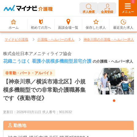
0
1
求人検索
会員登録
メニュー
ホーム
初めての方へ
面談会場一覧
保存した求人
最近見た求人
マイナビ介護職
介護職・ヘルパーの求人
神奈川県の介護職・ヘルパー求人
株式会社日本アメニティライフ協会
花織こうほく 看護小規模多機能型居宅介護
の介護職・ヘルパー求人
非常勤・パート・アルバイト
【神奈川県／横浜市港北区】小規
模多機能型での非常勤介護職募集
です《夜勤専従》
更新日：2026年03月11日 求人番号：9013532
勤務地