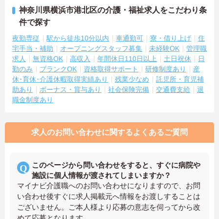
神奈川県横浜市港北区の介護・福祉求人をこだわり条
件で探す
夜勤専従
駅から徒歩10分以内
車通勤可
寮・借り上げ
住
宅手当・補助
オープニングスタッフ募集
未経験OK
管理職
求人
無資格OK
高収入
年間休日110日以上
土日祝休
日
勤のみ
ブランクOK
資格取得サポート
研修制度あり
産
休･育休･介護休暇取得実績あり
残業少なめ
託児所・育児補
助あり
ボーナス・賞与あり
社会保険完備
交通費支給
退
職金制度あり
求人のお問い合わせに関するよくあるご質問
このページから問い合わせをすると、すぐに病院や
施設に個人情報が渡されてしまいますか？
マイナビ介護職へのお問い合わせになりますので、お問
い合わせ後すぐに求人掲載元へ情報をお渡しすることは
ございません。ご本人様より応募の意志を伺ってから改
めて応募となります。