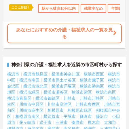
っています。働き方の面では、夜勤明けの翌日が原則として公休と
なるほか、月平均の残業時間も5時間から7時間程度とかなり少なめ
ここに注目！
110日以上
資格取得サポート
駅から徒歩10分以内
研修制度あり
残業少なめ
産休･育休･介護休
年間休日1
です。常勤スタッフの比率が90パーセントを超えているため急な勤
務変更が発生しにくく、あらかじめ決められた訪問予定表に沿って
規則正しく働けます。入職後は現場スタッフによるお一人おひとり
に合わせた個別のOJT研修が実施されます。eラーニングも導入され
あなたにおすすめの介護・福祉求人の一覧を見
ており、多職種と連携しながら専門性を着実に深めていける環境が
る
用意されています。
★おすすめPOINT★
＜個別ＯＪＴとチーム連携で着実に成長！＞
・入職後はお一人おひとりの習熟度に合わせた個別のＯＪＴ研修を
神奈川県の介護・福祉求人を近隣の市区町村から探す
実施し、ｅラーニングを用いた学習の機会も提供されます
・施設内には看護師が24時間常駐しており、急変時の対応や専門的
横浜市
横浜市鶴見区
横浜市神奈川区
横浜市西区
横浜市
な医療処置は看護師が担当するため負担が減ります
中区
横浜市南区
横浜市保土ケ谷区
横浜市磯子区
横浜市
・介護スタッフと看護スタッフの比率が1対1で相談しやすく、初任
金沢区
横浜市港北区
横浜市戸塚区
横浜市港南区
横浜市
者研修や実務者研修からでも着実に専門性を高められます
旭区
横浜市緑区
横浜市瀬谷区
横浜市栄区
横浜市泉区
＜残業月7時間以下で身体の負担を軽減！＞
横浜市青葉区
横浜市都筑区
川崎市
川崎市川崎区
川崎市
・常勤で働くスタッフの比率が90パーセント以上と高く、急なシフ
幸区
川崎市中原区
川崎市高津区
川崎市多摩区
川崎市宮
ト変更や無理な長時間勤務が発生しにくい人員体制です
・訪問スケジュールに沿って施設内でのケアを行うため、月平均の
前区
川崎市麻生区
相模原市
相模原市緑区
相模原市中央
残業時間は5時間から7時間程度とかなり少なめに抑えられます
区
相模原市南区
横須賀市
平塚市
鎌倉市
藤沢市
小田
・夜勤明けの翌日は原則としてお休みとなるシフト編成が組まれて
原市
茅ヶ崎市
逗子市
三浦市
秦野市
厚木市
大和市
おり、しっかりと休息を取りながら長期的な就業が可能です
伊勢原市
海老名市
座間市
南足柄市
綾瀬市
三浦郡葉山