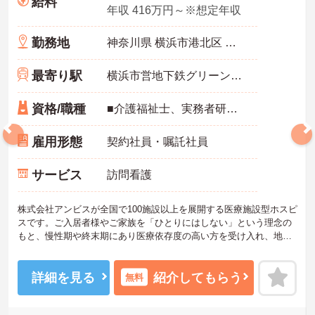
給料
年収 416万円～※想定年収
勤務地
神奈川県 横浜市港北区 日吉3-2-8
最寄り駅
横浜市営地下鉄グリーンライン「日吉(神奈川)駅」徒歩8分
資格/職種
■介護福祉士、実務者研修、初任者研修 いずれか ※特養、老健、病院、有老などの実務経験1年以上ある方 ※身体介護の経験年以上ある方、機械浴の使用の経験のある方歓迎
雇用形態
契約社員・嘱託社員
サービス
訪問看護
株式会社アンビスが全国で100施設以上を展開する医療施設型ホスピ
スです。ご入居者様やご家族を「ひとりにはしない」という理念の
もと、慢性期や終末期にあり医療依存度の高い方を受け入れ、地域
医療を支える社会的意義の高い事業を推進しています。現場には看
護師が24時間常駐しています。急変時の対応や医療行為は看護師が
担当するため、初任者研修や実務者研修の方も食事介助や入浴介助
詳細を見る
紹介してもらう
無料
などの生活を支えるケアに専念できる環境です。多職種で情報を共
有し、一人で判断を抱え込まないチーム連携の体制がしっかりと整