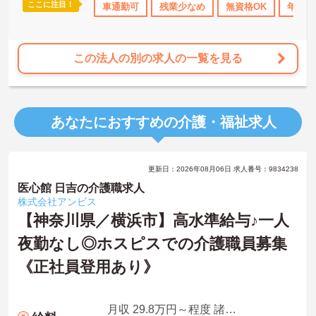
ここに注目！
研修制度あり
産休･育休･介護休暇取得実績あり
車通勤可
残業少なめ
無資格OK
社会保険完備
年間休
この法人の別の求人の一覧を見る
あなたにおすすめの介護・福祉求人
更新日：2026年08月06日 求人番号：9834238
医心館 日吉の介護職求人
株式会社アンビス
【神奈川県／横浜市】高水準給与♪一人
夜勤なし◎ホスピスでの介護職員募集
《正社員登用あり》
月収 29.8万円～程度 諸手当込・夜勤4回/月想定