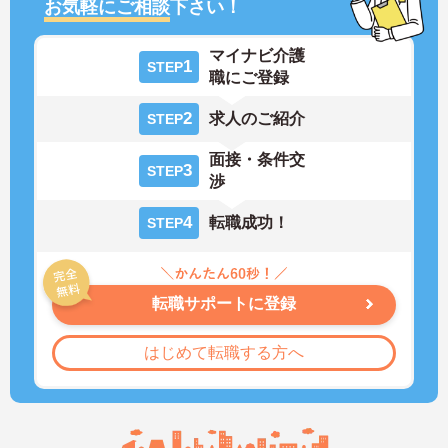
お気軽にご相談
下さい！
マイナビ介護
1
STEP
職にご登録
2
求人のご紹介
STEP
面接・条件交
3
STEP
渉
4
転職成功！
STEP
転職サポートに登録
はじめて転職する方へ