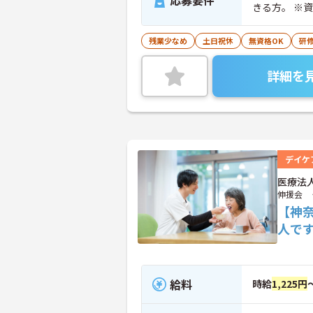
応募要件
きる
残業少なめ
土日祝休
無資格OK
研
詳細を
デイケ
医療法
伸援会 
【神
人で
給料
時給
1,225円