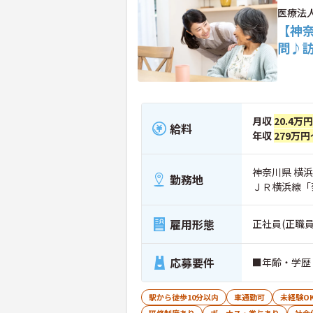
医療法
【神
問♪
月収
20.4万
給料
年収
279万円
神奈川県 横
勤務地
ＪＲ横浜線「
雇用形態
正社員(正職員
応募要件
■年齢・学歴
駅から徒歩10分以内
車通勤可
未経験O
研修制度あり
ボーナス・賞与あり
社会