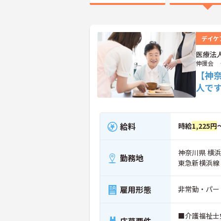
デイケ
医療法
伸援会 
【神
人で
給料
時給
1,225円
神奈川県 横浜
勤務地
東急新横浜線
雇用形態
非常勤・パー
■介護福祉士