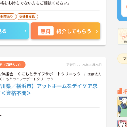
方。 ※資格をお持ちでない方もご相談ください。
修制度あり
交通費支給
見る
無料
紹介してもらう
ア（通所リハ）
更新日：2026年06月24日
人伸援会 くにもとライフサポートクリニック
医療法人
くにもとライフサポートクリニック
奈川県／横浜市】アットホームなデイケア求
す＜資格不問＞
～