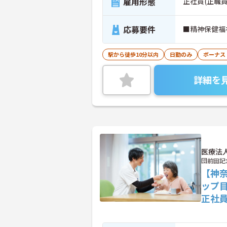
雇用形態
正社員(正職員
応募要件
■精神保健福
駅から徒歩10分以内
日勤のみ
ボーナス
詳細を
医療法
団前田記
【神
ップ
正社