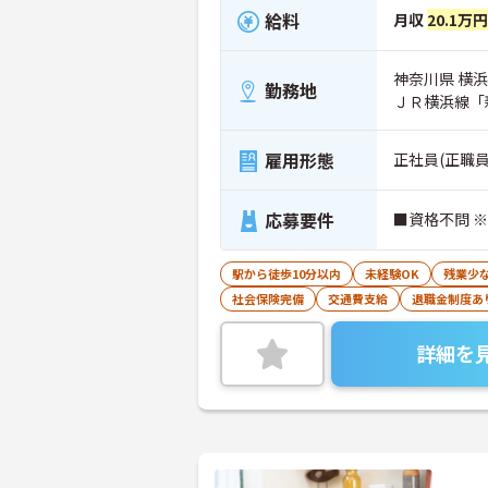
給料
月収
20.1万円
神奈川県 横浜
勤務地
ＪＲ横浜線「
雇用形態
正社員(正職員
応募要件
■資格不問 ※
駅から徒歩10分以内
未経験OK
残業少
社会保険完備
交通費支給
退職金制度あ
詳細を