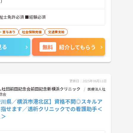
)
祉士免許必須 ■経験必須
・賞与あり
社会保険完備
交通費支給
見る
無料
紹介してもらう
更新日：2025年06月11日
人社団前田記念会前田記念新横浜クリニック
医療法人社
念会
奈川県／横浜市港北区】資格不問◎スキルア
目指せます／透析クリニックでの看護助手＜
員＞