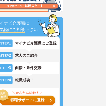
イナビ介護職に
気軽にご相談
下さい！
1
マイナビ介護職にご登録
STEP
2
求人のご紹介
STEP
3
面接・条件交渉
STEP
4
転職成功！
STEP
転職サポートに登録