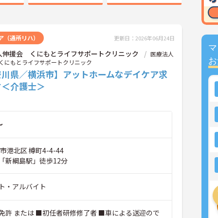
ア（通所リハ）
更新日：2026年06月24日
マ
人伸援会 くにもとライフサポートクリニック
医療法人
お
くにもとライフサポートクリニック
奈川県／横浜市】アットホームなデイケア求
す＜介護士＞
～
市港北区 樽町4-4-44
「新綱島駅」徒歩12分
ト・アルバイト
免許 または ■初任者研修修了者 ■車による送迎ので