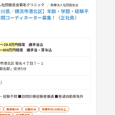
人社団皆吉会菊名クリニック
医療法人社団皆吉会
奈川県／横浜市港北区】年齢・学歴・経験不
訪問コーディネーター募集！〈正社員〉
円～29.0万円
程度 諸手当込
～430万円
程度 諸手当・賞与込
浜市港北区 菊名４丁目７－１
菊名駅」徒歩5分
)
・経験不問 ■訪問診療経験者優遇 ■普通自動車免許
K
無資格OK
日勤のみ
年間休日110日以上
保険完備
交通費支給