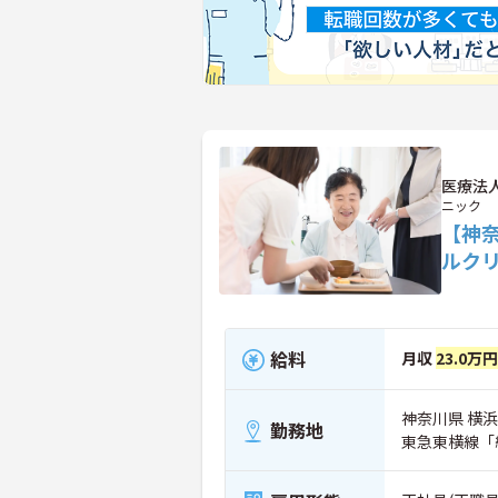
医療法
ニック
【神
ルク
給料
月収
23.0万
神奈川県 横浜
勤務地
東急東横線「