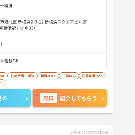
～程度
市港北区 新横浜2-3-12 新横浜スクエアビル2F
新横浜駅」徒歩3分
)
未経験OK
なめ
住宅手当・補助
無資格OK
日勤のみ
研修制度あり
り
見る
無料
紹介してもらう
更新日：2025年03月03日