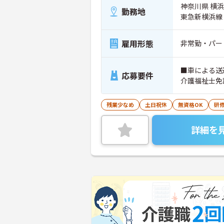
神奈川県 横浜
勤務地
東急新横浜線
雇用形態
非常勤・パー
■車による送迎のできる方。 ＜
応募要件
介護福祉士免
残業少なめ
土日祝休
無資格OK
研
詳細を