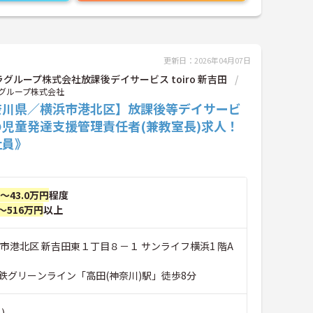
更新日：2026年04月07日
グループ株式会社放課後デイサービス toiro 新吉田
グループ株式会社
奈川県／横浜市港北区】放課後等デイサービ
の児童発達支援管理責任者(兼教室長)求人！
社員》
円～43.0万円
程度
～516万円
以上
市港北区 新吉田東１丁目８－１ サンライフ横浜1 階A
鉄グリーンライン「高田(神奈川)駅」徒歩8分
)