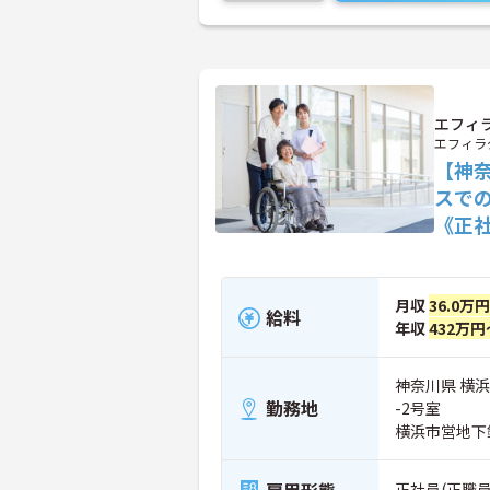
エフィラ
エフィラ
【神
スで
《正
月収
36.0万
給料
年収
432万円
神奈川県 横浜
勤務地
-2号室
横浜市営地下
正社員(正職員