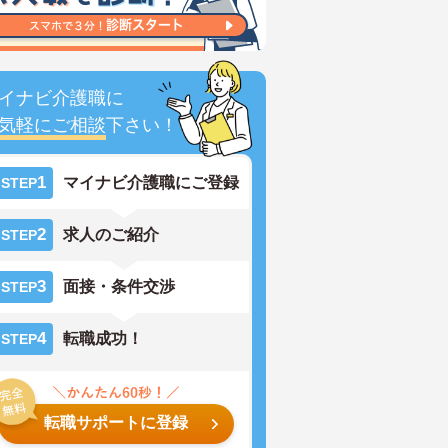
イナビ介護職に
気軽にご相談
下さい！
1
マイナビ介護職にご登録
STEP
2
求人のご紹介
STEP
3
面接・条件交渉
STEP
4
転職成功！
STEP
転職サポートに登録