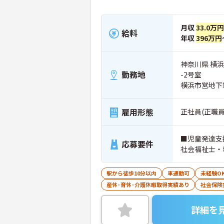
月収
33.0万円
給料
年収
396万円
神奈川県 横浜
勤務地
-2号室
横浜市営地下
雇用形態
正社員(正職員
■児童発達支
応募要件
社会福祉士・
駅から徒歩10分以内
車通勤可
未経験O
産休･育休･介護休暇取得実績あり
社会保険
詳細を