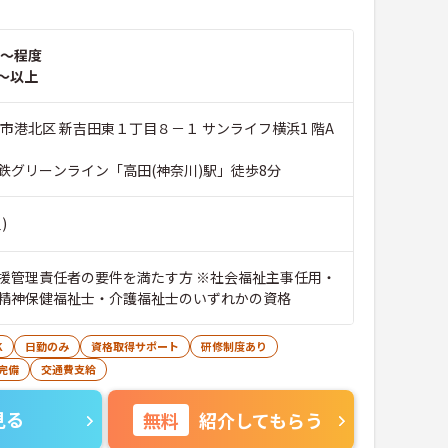
～程度
～以上
市港北区 新吉田東１丁目８－１ サンライフ横浜1 階A
鉄グリーンライン「高田(神奈川)駅」徒歩8分
)
援管理責任者の要件を満たす方 ※社会福祉主事任用・
精神保健福祉士・介護福祉士のいずれかの資格
K
日勤のみ
資格取得サポート
研修制度あり
完備
交通費支給
見る
無料
紹介してもらう