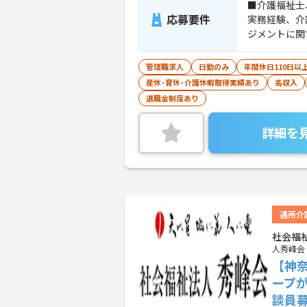
■介護福祉士
応募要件
実務経験、介
ジメントに関
■普通自動車
管理職求人
日勤のみ
年間休日110日以
産休･育休･介護休暇取得実績あり
高収入
退職金制度あり
詳細を
通所介
社会福
人秀峰会
【神
ープ
談員