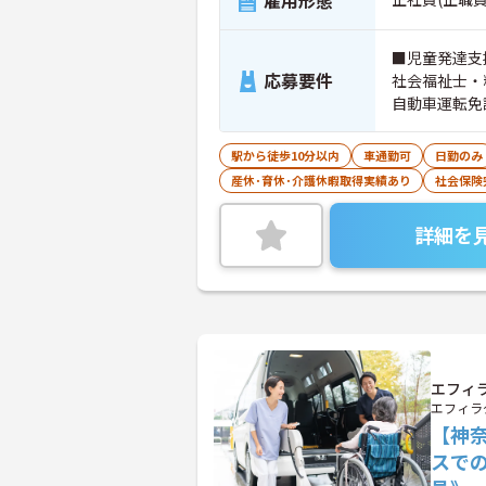
雇用形態
■児童発達支
応募要件
社会福祉士・精
自動車運転免許
駅から徒歩10分以内
車通勤可
日勤のみ
産休･育休･介護休暇取得実績あり
社会保険
詳細を
エフィラ
エフィラ
【神
スで