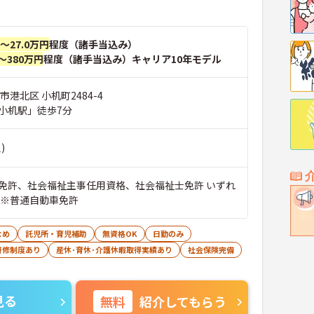
円～27.0万円
程度（諸手当込み）
～380万円
程度（諸手当込み）キャリア10年モデル
市港北区 小机町2484-4
小机駅」徒歩7分
)
免許、社会福祉主事任用資格、社会福祉士免許 いずれ
 ※普通自動車免許
なめ
託児所・育児補助
無資格OK
日勤のみ
研修制度あり
産休･育休･介護休暇取得実績あり
社会保険完備
見る
無料
紹介してもらう