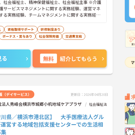
、社会福祉士、精神保健福祉士、社会福祉主事 ※介護
護サービスマネジメントに関する実務経験、運営マネ
する実務経験、チームマネジメントに関する実務経験
運転免許（AT可）歓迎
上
資格取得サポート
研修制度あり
ボーナス・賞与あり
社会保険完備
交通費支給
見る
無料
紹介してもらう
護（デイサービス）
更新日：2026年04月20日
祉法人秀峰会横浜市城郷小机地域ケアプラザ
社会福祉法
奈川県／横浜市港北区】 大手医療法人グル
が運営する地域包括支援センターでの生活相
募集