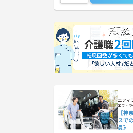
エフィラ
エフィラ
【神
スで
員》