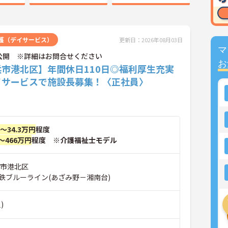
護（デイサービス）
更新日：2026年08月03日
マ
公開 ※詳細はお問合せください
お
浜市港北区】年間休日110日◎福利厚生充実
イサービスで施設長募集！〈正社員〉
円～34.3万円
程度
～466万円
程度 ※介護福祉士モデル
浜市港北区
鉄ブルーライン(あざみ野－湘南台)
)