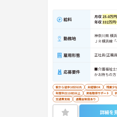
月収
25.0万
給料
年収
332万円
神奈川県 横浜
勤務地
ＪＲ横浜線「
雇用形態
正社員(正職員
■介護福祉士
応募要件
かお持ちの方
駅から徒歩10分以内
未経験OK
残業少
年間休日110日以上
資格取得サポート
交通費支給
退職金制度あり
詳細を