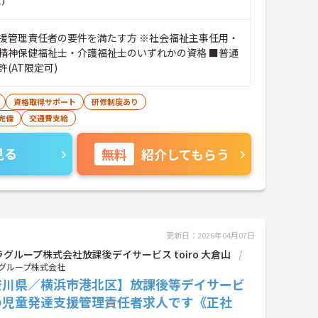
援管理責任者の要件を満たす方 ※社会福祉主事任用・
神保健福祉士・介護福祉士のいずれかの資格 ■普通
(AT限定可)
資格取得サポート
研修制度あり
完備
交通費支給
見る
無料
紹介してもらう
更新日：2026年04月07日
グループ株式会社放課後デイサービス toiro 大倉山
グループ株式会社
奈川県／横浜市港北区】放課後等デイサービ
の児童発達支援管理責任者求人です《正社