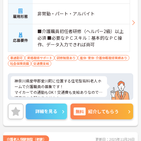
非常勤・パート・アルバイト
雇用形態
■介護職員初任者研修（ヘルパー2級）以上
必須 ■必要なＰＣスキル：基本的なＰＣ操
応募要件
作、データ入力できれば尚可
車通勤可
資格取得サポート
研修制度あり
産休･育休･介護休暇取得実績あり
社会保険完備
交通費支給
神奈川県愛甲郡愛川町に位置する住宅型有料老人ホ
ームで介護職員の募集です！
マイカーでの通勤もOK！交通費も支給ありなので交
通費代の心配ありません！
入社後、社内導入研修やＯＪＴ研修などもあり、し
っかりとしたフォロー体制で経験に関わらず安心し
詳細を見る
無料
紹介してもらう
てスタートできます。
こちらの求人にご興味がございましたら面接のポイ
ントもお伝えしますので是非ご応募お待ちしており
ます。
介護老人保健施設（老健）
更新日：2025年11月26日