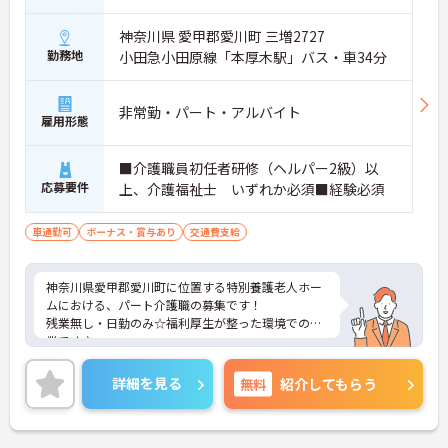
神奈川県 愛甲郡愛川町 三増2727
勤務地
小田急小田原線「本厚木駅」バス・車34分
非常勤・パート・アルバイト
雇用形態
■介護職員初任者研修（ヘルパー2級）以
応募要件
上、介護福祉士 いずれか必須■経験必須
車通勤可
ボーナス・賞与あり
交通費支給
神奈川県愛甲郡愛川町に位置する特別養護老人ホー
ムにおける、パート介護職の募集です！
残業無し・日勤のみ☆福利厚生が整った環境での就
業です♪
ご興味ある方には、面接対策ポイントなど、さらに
詳細をお話ししますのでお気軽にご相談ください。
詳細を見る
無料
紹介してもらう