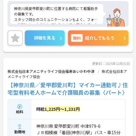
神奈川県愛甲郡愛川町に位置する病院にて看護助手
の募集です。
スタッフ同士のコミュニケーションもよく、フォロ
ー体制もしっかりとしておりますでの安心してスタ
ッフいただけます。院内保育所完備しており、お子
様がいらっしゃる方でも安心して働けます♪無料駐
詳細を見る
無料
紹介してもらう
車場があるのでマイカー通勤の際は心配いりませ
ん！
ご興味ある方は面接ポイントをお伝えしますので、
お気軽にご連絡ください。
更新日：2025年12月01日
株式会社日本アメニティライフ協会福寿あいかわ中津
株式会社日本ア
メニティライフ協会
【神奈川県／愛甲郡愛川町】マイカー通勤可♪住
宅型有料老人ホームで介護職員の募集〈パート〉
時給
1,225円～1,231円
給料
神奈川県 愛甲郡愛川町 中津979-6
勤務地
ＪＲ相模線「番田(神奈川)駅」バス・車15分