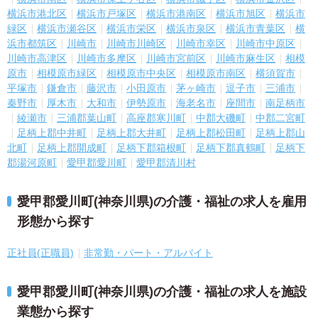
横浜市港北区
横浜市戸塚区
横浜市港南区
横浜市旭区
横浜市
緑区
横浜市瀬谷区
横浜市栄区
横浜市泉区
横浜市青葉区
横
浜市都筑区
川崎市
川崎市川崎区
川崎市幸区
川崎市中原区
川崎市高津区
川崎市多摩区
川崎市宮前区
川崎市麻生区
相模
原市
相模原市緑区
相模原市中央区
相模原市南区
横須賀市
平塚市
鎌倉市
藤沢市
小田原市
茅ヶ崎市
逗子市
三浦市
秦野市
厚木市
大和市
伊勢原市
海老名市
座間市
南足柄市
綾瀬市
三浦郡葉山町
高座郡寒川町
中郡大磯町
中郡二宮町
足柄上郡中井町
足柄上郡大井町
足柄上郡松田町
足柄上郡山
北町
足柄上郡開成町
足柄下郡箱根町
足柄下郡真鶴町
足柄下
郡湯河原町
愛甲郡愛川町
愛甲郡清川村
愛甲郡愛川町(神奈川県)の介護・福祉の求人を雇用
形態から探す
正社員(正職員)
非常勤・パート・アルバイト
愛甲郡愛川町(神奈川県)の介護・福祉の求人を施設
業態から探す