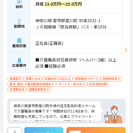
月収
23.0万円～25.0万円
給料
神奈川県 愛甲郡愛川町 中津2031-1
勤務地
ＪＲ相模線「原当麻駅」バス・車10分
正社員(正職員)
雇用形態
■介護職員初任者研修（ヘルパー2級）以上
応募要件
必須 ■経験必須
車通勤可
残業少なめ
年間休日110日以上
資格取得サポート
研修制度あり
産休･育休･介護休暇取得実績あり
ボーナス・賞与あり
社会保険完備
交通費支給
退職金制度あり
神奈川県愛甲郡愛川町中津の住宅型有料老人ホーム
で介護職員の募集です！年間休日が114日あり、休
暇制度も充実しているので、仕事とプライベートを
両立しやすい職場です♪また、退職金制度があるの
で、安心して長く働きやすい環境が整っています◎
ご興味のある方は面接ポイントをお伝えしますの