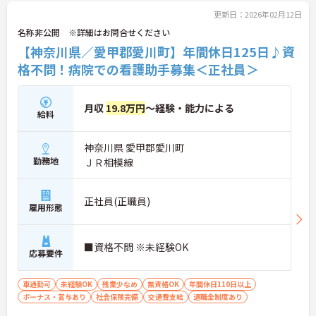
更新日：2026年02月12日
名称非公開 ※詳細はお問合せください
【神奈川県／愛甲郡愛川町】年間休日125日♪資
格不問！病院での看護助手募集＜正社員＞
月収
19.8万円
～経験・能力による
給料
神奈川県 愛甲郡愛川町
勤務地
ＪＲ相模線
正社員(正職員)
雇用形態
■資格不問 ※未経験OK
応募要件
車通勤可
未経験OK
残業少なめ
無資格OK
年間休日110日以上
ボーナス・賞与あり
社会保険完備
交通費支給
退職金制度あり