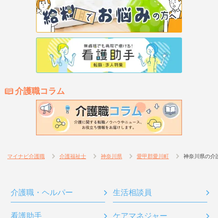
介護職コラム
マイナビ介護職
介護福祉士
神奈川県
愛甲郡愛川町
神奈川県の介
介護職・ヘルパー
生活相談員
看護助手
ケアマネジャー