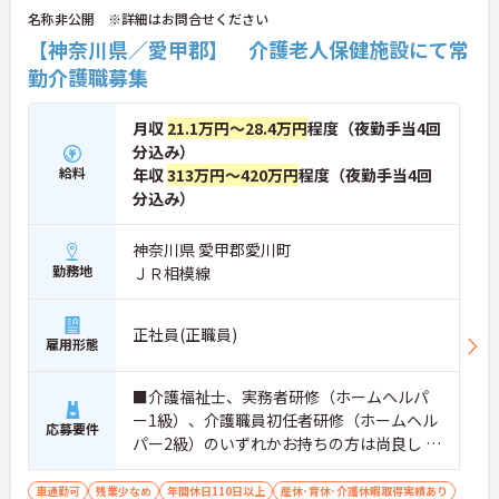
名称非公開 ※詳細はお問合せください
【神奈川県／愛甲郡】 介護老人保健施設にて常
勤介護職募集
月収
21.1万円～28.4万円
程度（夜勤手当4回
分込み）
給料
年収
313万円～420万円
程度（夜勤手当4回
分込み）
神奈川県 愛甲郡愛川町
勤務地
ＪＲ相模線
正社員(正職員)
雇用形態
■介護福祉士、実務者研修（ホームヘルパ
ー1級）、介護職員初任者研修（ホームヘル
応募要件
パー2級）のいずれかお持ちの方は尚良し ※
介護施設等の経験がある方
車通勤可
残業少なめ
年間休日110日以上
産休･育休･介護休暇取得実績あり