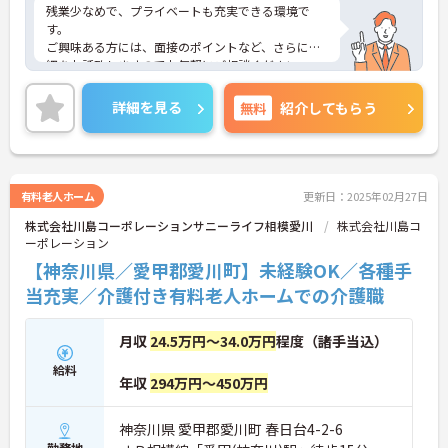
残業少なめで、プライベートも充実できる環境で
す。
ご興味ある方には、面接のポイントなど、さらに詳
細をお話致しますのでお気軽にご相談ください。
詳細を見る
無料
紹介してもらう
有料老人ホーム
更新日：2025年02月27日
株式会社川島コーポレーションサニーライフ相模愛川
株式会社川島コ
ーポレーション
【神奈川県／愛甲郡愛川町】未経験OK／各種手
当充実／介護付き有料老人ホームでの介護職
月収
24.5万円～34.0万円
程度（諸手当込）
給料
年収
294万円～450万円
神奈川県 愛甲郡愛川町 春日台4-2-6
勤務地