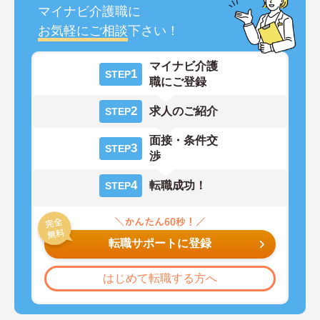
マイナビ介護職に
お気軽にご相談
下さい！
マイナビ介護
1
STEP
職にご登録
2
求人のご紹介
STEP
面接・条件交
3
STEP
渉
4
転職成功！
STEP
転職サポートに登録
はじめて転職する方へ