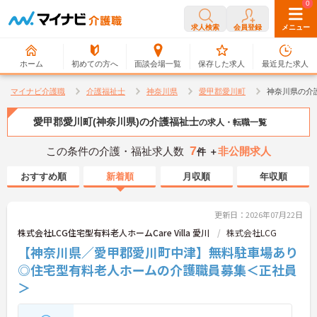
0
0
求人検索
会員登録
メニュー
ホーム
初めての方へ
面談会場一覧
保存した求人
最近見た求人
マイナビ介護職
介護福祉士
神奈川県
愛甲郡愛川町
神奈川県の介
愛甲郡愛川町(神奈川県)の介護福祉士
の求人・転職一覧
7
この条件の介護・福祉求人数
非公開求人
件 ＋
おすすめ順
新着順
月収順
年収順
更新日：2026年07月22日
株式会社LCG住宅型有料老人ホームCare Villa 愛川
株式会社LCG
【神奈川県／愛甲郡愛川町中津】無料駐車場あり
◎住宅型有料老人ホームの介護職員募集＜正社員
＞