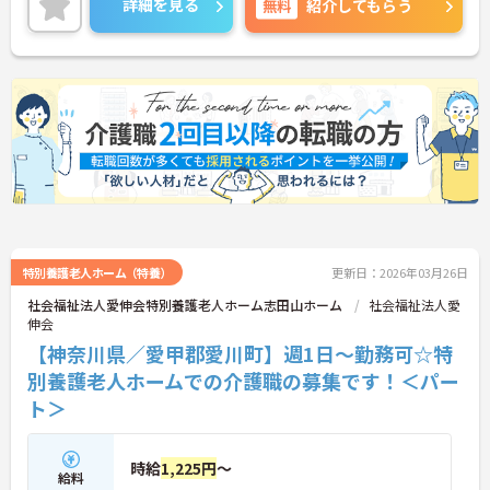
詳細を見る
無料
紹介してもらう
で、お気軽にご連絡ください。
特別養護老人ホーム（特養）
更新日：2026年03月26日
社会福祉法人愛伸会特別養護老人ホーム志田山ホーム
社会福祉法人愛
伸会
【神奈川県／愛甲郡愛川町】週1日～勤務可☆特
別養護老人ホームでの介護職の募集です！＜パー
ト＞
時給
1,225円
～
給料