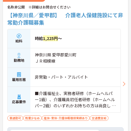
名称非公開 ※詳細はお問合せください
【神奈川県／愛甲郡】 介護老人保健施設にて非
常勤介護職募集
時給
1,225円
～
給料
神奈川県 愛甲郡愛川町
勤務地
ＪＲ相模線
非常勤・パート・アルバイト
雇用形態
■介護福祉士、実務者研修（ホームヘルパ
ー1級）、介護職員初任者研修（ホームヘル
応募要件
パー2級）のいずれかお持ちの方は尚良し ※
施設、病院経験のある方は尚良し
車通勤可
残業少なめ
産休･育休･介護休暇取得実績あり
交通費支給