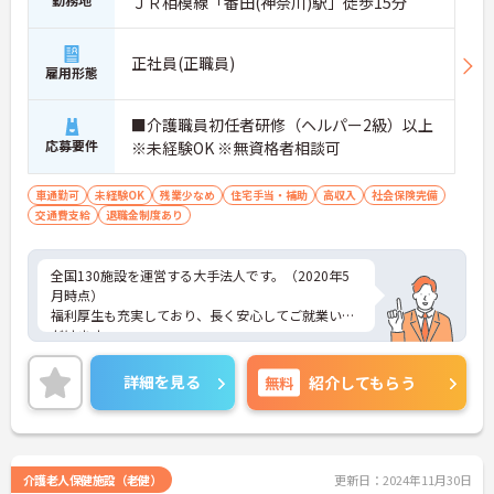
ＪＲ相模線「番田(神奈川)駅」徒歩15分
正社員(正職員)
雇用形態
■介護職員初任者研修（ヘルパー2級）以上
応募要件
※未経験OK ※無資格者相談可
車通勤可
未経験OK
残業少なめ
住宅手当・補助
高収入
社会保険完備
交通費支給
退職金制度あり
全国130施設を運営する大手法人です。（2020年5
月時点）
福利厚生も充実しており、長く安心してご就業いた
だけます。
ご興味ある方には、面接対策ポイントなど、さらに
詳細をお話しいたしますのでお気軽にご相談くださ
詳細を見る
無料
紹介してもらう
い！
介護老人保健施設（老健）
更新日：2024年11月30日