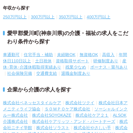
年収から探す
250万円以上
300万円以上
350万円以上
400万円以上
愛甲郡愛川町(神奈川県)の介護・福祉の求人をこだ
わり条件から探す
車通勤可
住宅手当・補助
未経験OK
無資格OK
高収入
年間
休日110日以上
土日祝休
資格取得サポート
研修制度あり
産
休･育休･介護休暇取得実績あり
残業少なめ
ボーナス・賞与あり
社会保険完備
交通費支給
退職金制度あり
企業から介護の求人を探す
株式会社ベネッセスタイルケア
株式会社ツクイ
株式会社日本ア
メニティライフ協会
ＳＯＭＰＯケア株式会社
ソーシャルインク
ルー株式会社
株式会社SOYOKAZE
株式会社ケア２１
ALSOK
介護株式会社
株式会社ケアリッツ・アンド・パートナーズ
株式
会社ニチイ学館
株式会社ソラスト
株式会社やさしい手
株式会