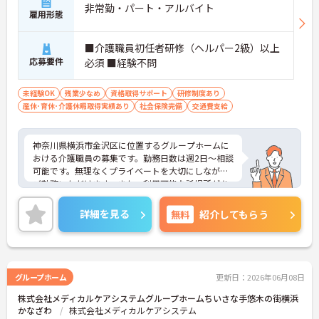
非常勤・パート・アルバイト
雇用形態
■介護職員初任者研修（ヘルパー2級）以上
応募要件
必須 ■経験不問
未経験OK
残業少なめ
資格取得サポート
研修制度あり
産休･育休･介護休暇取得実績あり
社会保険完備
交通費支給
神奈川県横浜市金沢区に位置するグループホームに
おける介護職員の募集です。勤務日数は週2日～相談
可能です。無理なくプライベートを大切にしながら
ご勤務いただけます。また、利用可能な託児所があ
り、子育て世代の方も安心してご勤務いただけま
す。
詳細を見る
無料
紹介してもらう
ご興味のある方には、面接対策ポイントなど、さら
に詳細をご案内しますのでお気軽にご相談くださ
い！
グループホーム
更新日：2026年06月08日
株式会社メディカルケアシステムグループホームちいさな手悠木の街横浜
かなざわ
株式会社メディカルケアシステム