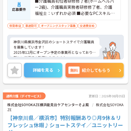
■介護職員初任者研修修了者(ホームヘルパ
ー2級)、介護職員実務者研修修了者、介護
応募要件
福祉士：いずれか必須 ■必要なPCスキル：i
Pad操作あり
夜勤専従
車通勤可
オープニングスタッフ募集
交通費支給
神奈川県横浜市金沢区のショートステイで介護職員
を募集しています！
2025年12月にオープン予定の事業所となっており、
新しい施設での勤務となります♪
週1日からの夜勤専従の募集となるため、日中働く
のが難しい方や無理なく働きたい方にもおすすめと
詳細を見る
無料
紹介してもらう
なっております◎
昇給や正社員登用制度があり、頑張りを評価してく
れる職場です！
ご興味のある方は、面接のポイントをお伝えします
のでご連絡ください！
通所介護（デイサービス）
更新日：2026年08月05日
株式会社SOYOKAZE横浜能見台ケアセンターそよ風
株式会社SOYOKA
ZE
【神奈川県／横浜市】特別報酬あり◎月9休＆リ
フレッシュ休暇♪ショートステイ／ユニットリー