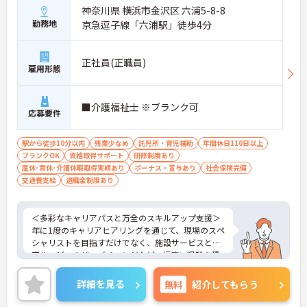
神奈川県 横浜市金沢区 六浦5-8-8
勤務地
京急逗子線「六浦駅」徒歩4分
正社員(正職員)
雇用形態
■介護福祉士 ※ブランク可
応募要件
駅から徒歩10分以内
残業少なめ
託児所・育児補助
年間休日110日以上
ブランクOK
資格取得サポート
研修制度あり
産休･育休･介護休暇取得実績あり
ボーナス・賞与あり
社会保険完備
交通費支給
退職金制度あり
＜多彩なキャリアパスと万全のスキルアップ支援＞
年に1度のキャリアヒアリングを通じて、現場のスペ
シャリストを目指すだけでなく、施設サービスと在
宅サービスのジョブチェンジなど、幅広い経験を積
むことが可能です。
＜プライベートも充実させる嬉しい福利厚生＞仕事
詳細を見る
無料
紹介してもらう
の疲れを癒やすための制度も充実しています。各地
のレジャー施設や宿泊が最大80％オフになる優待制