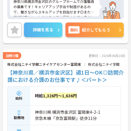
神奈川県横浜市金沢区のグループホームで介護職員
の募集です！キャリアアップ手当や制度があるの
で、働きながらスキルアップを目指せます◎また、
研修制度もしっかりあるので未経験の方でも安心し
て業務に慣れることができます♪ご興味のある方
は、面接ポイントをお伝えしますので、お気軽にご
詳細を見る
無料
紹介してもらう
連絡ください。
訪問介護
更新日：2026年06月24日
株式会社ニチイ学館ニチイケアセンター富岡東
株式会社ニチイ学館
【神奈川県／横浜市金沢区】週1日～OK◎訪問介
護における介護のお仕事です♪＜パート＞
時給
1,326円～1,636円
給料
神奈川県 横浜市金沢区 富岡東4-2-1
勤務地
京急本線「京急富岡駅」徒歩11分