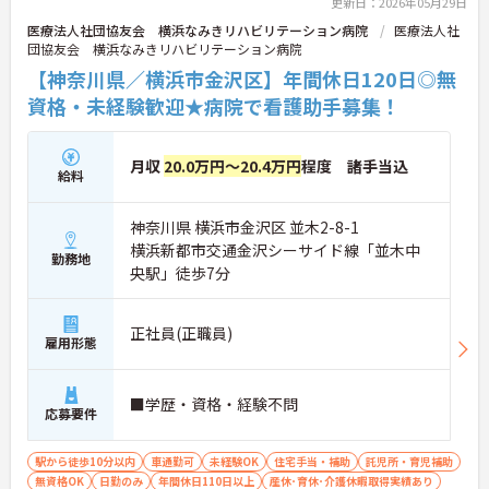
更新日：2026年05月29日
医療法人社団協友会 横浜なみきリハビリテーション病院
医療法人社
団協友会 横浜なみきリハビリテーション病院
【神奈川県／横浜市金沢区】年間休日120日◎無
資格・未経験歓迎★病院で看護助手募集！
月収
20.0万円～20.4万円
程度 諸手当込
給料
神奈川県 横浜市金沢区 並木2-8-1
横浜新都市交通金沢シーサイド線「並木中
勤務地
央駅」徒歩7分
正社員(正職員)
雇用形態
■学歴・資格・経験不問
応募要件
駅から徒歩10分以内
車通勤可
未経験OK
住宅手当・補助
託児所・育児補助
無資格OK
日勤のみ
年間休日110日以上
産休･育休･介護休暇取得実績あり