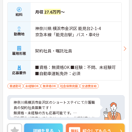
月収
27.6万円
～
給料
神奈川県 横浜市金沢区 能見台2-1-4
勤務地
京急本線「能見台駅」バス・車4分
契約社員・嘱託社員
雇用形態
■資格：無資格OK ■経験：不問、未経験可
応募要件
■自動車運転免許：必須
車通勤可
未経験OK
無資格OK
社会保険完備
交通費支給
神奈川県横浜市金沢区のショートステイにて介護職
員の契約社員募集です！
無資格・未経験の方も応募可能です。
福利厚生が充実しておりリフレッシュ休暇制度もあ
り働きやすい環境です。
ご興味のある方には、面接対策ポイントなどさらに
詳細を見る
無料
紹介してもらう