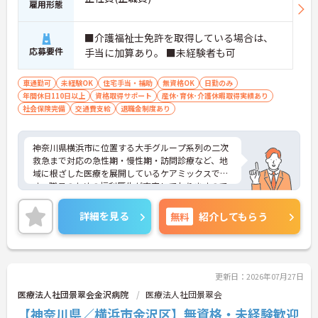
雇用形態
チームワークなどを多角的に評価する制度により、
賞与とは別に平均約34万円の支給実績があります。
・目に見える形でしっかりと還元される仕組みが整
■介護福祉士免許を取得している場合は、
っていることで、高いモチベーションを保ちながら
応募要件
手当に加算あり。 ■未経験者も可
ご自身のキャリアを磨いていけます。
車通勤可
未経験OK
住宅手当・補助
無資格OK
日勤のみ
【個性や価値観を尊重し、自分らしいスタイルで無
年間休日110日以上
資格取得サポート
産休･育休･介護休暇取得実績あり
理なく活躍できる社風です】
社会保険完備
交通費支給
退職金制度あり
・清潔感と節度を大切にできれば、髪色や髪型、ネ
イル、ヒゲなどが原則自由となっており、自分らし
く働ける環境が整備されています。
神奈川県横浜市に位置する大手グループ系列の二次
・年間17日のリフレッシュ休暇や各種休暇制度を活
救急まで対応の急性期・慢性期・訪問診療など、地
用することで、心身の負担を軽減しながらご自身の
域に根ざした医療を展開しているケアミックスで
ペースで業務に取り組めます。
す。職員のための福利厚生が充実しておりますので
働きやすい環境が整っています。
【大手グループならではの福利厚生で、長期的な将
ご興味ある方には、面接対策ポイントなど、さらに
来像を描ける安心の体制です】
詳細を見る
無料
紹介してもらう
詳細をお話しいたしますのでお気軽にご相談くださ
・勤続3年以上の方を対象とした退職金制度が用意
い。
されているため、将来を見据えて腰を据えて働くこ
とができます。
・65歳の定年制度に加え、70歳まで勤務可能な再雇
更新日：2026年07月27日
用制度も備わっており、長きにわたって安定した雇
用が保証される点も魅力です。
医療法人社団景翠会金沢病院
医療法人社団景翠会
【神奈川県／横浜市金沢区】無資格・未経験歓迎