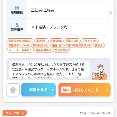
正社員(正職員)
雇用形態
※未経験・ブランク可
応募要件
駅から徒歩10分以内
車通勤可
未経験OK
残業少なめ
ブランクOK
資格取得サポート
研修制度あり
産休･育休･介護休暇取得実績あり
高収入
ボーナス・賞与あり
社会保険完備
交通費支給
横浜市を中心に20年以上にわたり黒字経営を続ける
安定法人が運営するグループホームです。現場で働
くスタッフの心身の負担軽減に注力しており、睡眠
見守りセンサーや音声記録入力システム、タブレッ
トでの記録ソフトなど最新の介護DXを積極的に導入
しています。これにより夜間の見守りや事務作業の
詳細を見る
無料
紹介してもらう
負担を大幅に削減し、ご入居者様とじっくり向き合
えるゆとりある労働環境を実現しています。介護福
祉士の方は月収31.8万円という高水準の給与体系が
整っていることに加え、残業が月平均10時間と少な
く、プライベートとの両立もしやすいです。さら
グループホーム
更新日：2026年07月22日
に、独自のマネジメント研修や医療的ケアの研修な