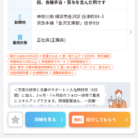
・夜間の巡視負担や記録業務の時間が短縮され余裕
回、各種手当・賞与を含んだ例です
を持ったケアの実践が期待できます
神奈川県 横浜市金沢区 谷津町84-3
【充実した社内研修や資格取得支援を活用して介護
勤務地
京急本線「金沢文庫駅」徒歩9分
福祉士からのキャリアアップを描けます】
・喀痰吸引などの医療的ケアやマネジメント研修を
受講できる専門の教育体制が整っています
正社員(正職員)
・日々の業務と両立しながらスキルを高められ将来
雇用形態
的な役割拡大やリーダー職への挑戦を目指せます
駅から徒歩10分以内
残業少なめ
寮・借り上げ
託児所・育児補助
【残業の少なさと柔軟な支援制度で介護福祉士とし
年間休日110日以上
資格取得サポート
研修制度あり
て長く働き続けられます】
産休･育休･介護休暇取得実績あり
夏～秋入職可
ボーナス・賞与あり
・残業は月平均10時間程度に抑えられておりワーク
社会保険完備
交通費支給
退職金制度あり
ライフバランスを保ちながら勤務できます
＜充実の研修と先輩のサポート＞入社時研修（6日
間）に加え、3ヶ月・7ヶ月目のフォロー研修で着実
にスキルアップできます。現場配属後も、一定期間
は先輩社員とペアを組む「ダブルシフト」で業務を
習得できるので、一人で抱え込むことはありませ
ん。
詳細を見る
無料
紹介してもらう
＜頑張りが給与に直結！専門性を磨いて年収アップ
＞経験やスキルがしっかり給与に反映される仕組み
です。定期昇給に加え、独自の社内専門資格制度