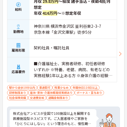
月収
29.8万円
～程度 諸手当込・夜勤4回/月
想定
給料
年収
416万円
～※想定年収
神奈川県 横浜市金沢区 釜利谷東2-3-7
勤務地
京急本線「金沢文庫駅」徒歩5分
契約社員・嘱託社員
雇用形態
■介護福祉士、実務者研修、初任者研修
いずれか ※特養、老健、病院、有老などの
応募要件
実務経験1年以上ある方 ※身体介護の経験年
以上ある方、機械浴の使用の経験のある方
歓迎
駅から徒歩10分以内
車通勤可
残業少なめ
年間休日110日以上
研修制度あり
産休･育休･介護休暇取得実績あり
ボーナス・賞与あり
社会保険完備
交通費支給
退職金制度あり
株式会社アンビスが全国で100施設以上を展開する
医療施設型ホスピスです。ご入居者様やご家族を
「ひとりにはしない」という理念のもと、慢性期や