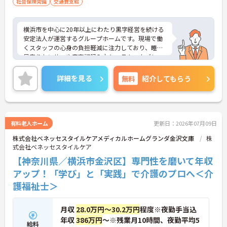
社会保険完備
交通費支給
横浜市を中心に20年以上にわたり黒字経営を続ける
安定法人が運営するグループホームです。現場で働
くスタッフの心身の負担軽減に注力しており、睡眠
見守りセンサーや音声記録入力システム、タブレッ
トでの記録ソフトなど最新の介護DXを積極的に導入
しています。これにより夜間の見守りや事務作業の
詳細を見る
無料
紹介してもらう
負担を大幅に削減し、ご入居者様とじっくり向き合
えるゆとりある労働環境を実現しています。介護福
祉士の方は月収31.8万円という高水準の給与体系が
整っていることに加え、残業が月平均10時間と少な
く、プライベートとの両立もしやすいです。さら
有料老人ホーム
更新日：2026年07月09日
に、独自のマネジメント研修や医療的ケアの研修な
株式会社ベネッセスタイルケアメディカルホームグランダ金沢文庫
株
ど、働きながら着実に専門性を高められる教育体制
式会社ベネッセスタイルケア
も万全に整っています。生活基盤をしっかりと安定
させながら、介護福祉士として長期的なキャリアア
【神奈川県／横浜市金沢区】専門性を磨いて年収
ップを描いていける環境です。
アップ！「学び」と「実践」で介護のプロへ＜介
護福祉士＞
★おすすめPOINT★
【最新のICT設備による業務効率化で心身の負担を軽
減できます】
月収
28.0万円～30.2万円
程度※夜勤手当込
・睡眠見守りセンサーや音声記録システムを導入し
年収
386万円
～※残業月10時間、夜勤平均5
スタッフの業務負荷を減らしています
給料