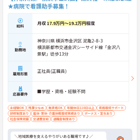
★病院で看護助手募集！
月収
17.9万円～19.2万円
程度
給料
神奈川県 横浜市金沢区 泥亀2-8-3
横浜新都市交通金沢シーサイド線「金沢八
勤務地
景駅」徒歩13分
正社員(正職員)
雇用形態
■学歴・資格・経験不問
応募要件
未経験OK
残業少なめ
無資格OK
年間休日110日以上
資格取得サポート
研修制度あり
産休･育休･介護休暇取得実績あり
ボーナス・賞与あり
社会保険完備
交通費支給
退職金制度あり
＼地域医療を支えるやりがいある職場です♪／