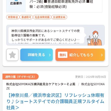
パー2級) ■普通自動車運転免許必須 ■経
応募要件
験：必須(夜勤経験必須)
夜勤専従
車通勤可
社会保険完備
交通費支給
神奈川県横浜市金沢区にあるショートステイでの夜
勤専従介護職の募集です。
しっかりとサポートがあるのでご安心ください♪
また食事補助、定期健康診断など、働きやすい手当
や福利厚生が整っています☆
ご興味のある方には、面接対策ポイントなど、さら
詳細を見る
無料
紹介してもらう
に詳細をお話しいたしますのでお気軽にご相談くだ
さい！
通所介護（デイサービス）
更新日：2026年08月06日
株式会社SOYOKAZE横浜能見台ケアセンターそよ風
株式会社SOYOKA
ZE
【神奈川県／横浜市金沢区】リフレッシュ休暇有
り♪ショートステイでの介護職員正規フルタイム
社員＞