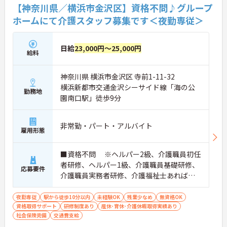
【神奈川県／横浜市金沢区】資格不問♪グループ
ホームにて介護スタッフ募集です＜夜勤専従＞
日給
23,000円～25,000円
給料
神奈川県 横浜市金沢区 寺前1-11-32
横浜新都市交通金沢シーサイド線「海の公
勤務地
園南口駅」徒歩9分
非常勤・パート・アルバイト
雇用形態
■資格不問 ※ヘルパー2級、介護職員初任
者研修、ヘルパー1級、介護職員基礎研修、
応募要件
介護職員実務者研修、介護福祉士あれば尚
可
夜勤専従
駅から徒歩10分以内
未経験OK
残業少なめ
無資格OK
資格取得サポート
研修制度あり
産休･育休･介護休暇取得実績あり
社会保険完備
交通費支給