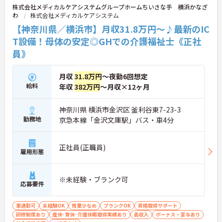
株式会社メディカルケアシステムグループホームちいさな手 横浜かなざ
ど、働きながら着実に専門性を高められる教育体制
わ
株式会社メディカルケアシステム
も万全に整っています。生活基盤をしっかりと安定
させながら、介護福祉士として長期的なキャリアア
【神奈川県／横浜市】月収31.8万円～♪最新のIC
ップを描いていける環境です。
T設備！母体の安定◎GHでの介護福祉士《正社
員》
★おすすめPOINT★
【最新のICT設備による業務効率化で心身の負担を軽
減できます】
月収
31.8万円
～夜勤6回想定
・睡眠見守りセンサーや音声記録システムを導入し
給料
年収
382万円
～月収×12ヶ月
スタッフの業務負荷を減らしています
・夜間の巡視負担や記録業務の時間が短縮され余裕
を持ったケアの実践が期待できます
神奈川県 横浜市金沢区 釜利谷東7-23-3
勤務地
京急本線「金沢文庫駅」バス・車4分
【充実した社内研修や資格取得支援を活用して介護
福祉士からのキャリアアップを描けます】
・喀痰吸引などの医療的ケアやマネジメント研修を
正社員(正職員)
受講できる専門の教育体制が整っています
雇用形態
・日々の業務と両立しながらスキルを高められ将来
的な役割拡大やリーダー職への挑戦を目指せます
※未経験・ブランク可
応募要件
【残業の少なさと柔軟な支援制度で介護福祉士とし
て長く働き続けられます】
・残業は月平均10時間程度に抑えられておりワーク
車通勤可
未経験OK
残業少なめ
ブランクOK
資格取得サポート
ライフバランスを保ちながら勤務できます
研修制度あり
産休･育休･介護休暇取得実績あり
高収入
ボーナス・賞与あり