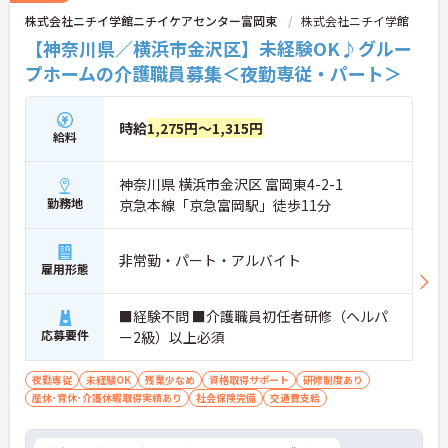
（最大4万円）の手当がつきます。キャリアアップす
株式会社ニチイ学館ニチイケアセンター富岡東
株式会社ニチイ学館
れば年収UPも目指せるため、高いモチベーションで
働き続けられます。
【神奈川県／横浜市金沢区】未経験OK♪グルー
＜家族も嬉しい！ベネッセグループならではの手厚
プホームの介護職員募集＜夜勤専従・パート＞
い福利厚生＞ご家族も支える制度が満載♪産休・育
休の取得実績も多数あり、ライフステージが変わっ
ても長く安心して働き続けられる環境が整っていま
時給
1,275円～1,315円
す。
給料
神奈川県 横浜市金沢区 富岡東4-2-1
勤務地
京急本線「京急富岡駅」徒歩11分
非常勤・パート・アルバイト
雇用形態
■経験不問 ■介護職員初任者研修（ヘルパ
応募要件
ー2級）以上必須
夜勤専従
未経験OK
残業少なめ
資格取得サポート
研修制度あり
産休･育休･介護休暇取得実績あり
社会保険完備
交通費支給