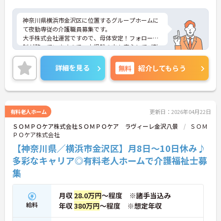
神奈川県横浜市金沢区に位置するグループホームに
て夜勤専従の介護職員募集です。
大手株式会社運営ですので、母体安定！フォロー体
制が整っていますので、未経験の方も安心してご勤
務いただけます。
ご興味のある方には、面接対策ポイントなど、さら
詳細を見る
無料
紹介してもらう
に詳細をお話しいたしますので、お気軽にご相談く
ださい。
有料老人ホーム
更新日：2026年04月22日
ＳＯＭＰＯケア株式会社ＳＯＭＰＯケア ラヴィーレ金沢八景
ＳＯＭ
ＰＯケア株式会社
【神奈川県／横浜市金沢区】月8日～10日休み♪
多彩なキャリア◎有料老人ホームで介護福祉士募
集
月収
28.0万円
～程度 ※諸手当込み
給料
年収
380万円
～程度 ※想定年収