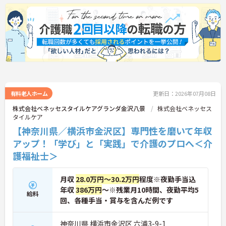
（通称：マジ神）では、認知症ケアや介護技術など
の専門性を認定されると、1資格につき月給＋1万円
（最大4万円）の手当がつきます。キャリアアップす
れば年収UPも目指せるため、高いモチベーションで
働き続けられます。
＜家族も嬉しい！ベネッセグループならではの手厚
い福利厚生＞ご家族も支える制度が満載♪産休・育
休の取得実績も多数あり、ライフステージが変わっ
ても長く安心して働き続けられる環境が整っていま
す。
有料老人ホーム
更新日：2026年07月08日
株式会社ベネッセスタイルケアグランダ金沢八景
株式会社ベネッセス
タイルケア
【神奈川県／横浜市金沢区】専門性を磨いて年収
アップ！「学び」と「実践」で介護のプロへ＜介
護福祉士＞
月収
28.0万円～30.2万円
程度※夜勤手当込
年収
386万円
～※残業月10時間、夜勤平均5
給料
回、各種手当・賞与を含んだ例です
神奈川県 横浜市金沢区 六浦3-9-1