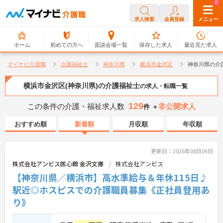
0
0
求人検索
会員登録
メニュー
ホーム
初めての方へ
面談会場一覧
保存した求人
最近見た求人
マイナビ介護職
介護福祉士
神奈川県
横浜市金沢区
神奈川県の介
横浜市金沢区(神奈川県)の介護福祉士
の求人・転職一覧
129
この条件の介護・福祉求人数
非公開求人
件 ＋
おすすめ順
新着順
月収順
年収順
更新日：2026年08月06日
株式会社アンビス医心館 金沢文庫
株式会社アンビス
【神奈川県／横浜市】高水準給与＆年休115日♪
駅近◎ホスピスでの介護職員募集《正社員登用あ
り》