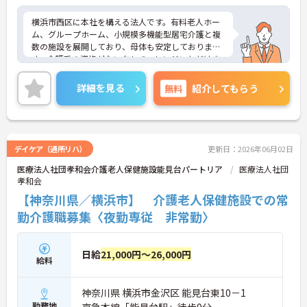
横浜市西区に本社を構える法人です。有料老人ホー
ム、グループホーム、小規模多機能型居宅介護と複
数の施設を展開しており、母体も安定しておりま
す。介護系の資格がない方もチャレンジいただけま
す。資格取得支援制度もございますので、スキルア
ップも目指せます。夜勤帯のみのご勤務ですので時
詳細を見る
無料
紹介してもらう
間を有効活用できます。
ご興味ある方には、面接のポイントなど、さらに詳
細をお話致しますのでお気軽にご相談ください。
デイケア（通所リハ）
更新日：2026年06月02日
医療法人社団孝和会介護老人保健施設能見台パートリア
医療法人社団
孝和会
【神奈川県／横浜市】 介護老人保健施設での常
勤介護職募集〈夜勤専従 非常勤〉
日給
21,000円～26,000円
給料
神奈川県 横浜市金沢区 能見台東10－1
勤務地
京急本線「能見台駅」徒歩9分