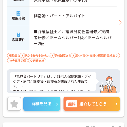
非常勤・パート・アルバイト
雇用形態
■介護福祉士／介護職員初任者研修／実務
者研修／ホームヘルパー1級／ホームヘルパ
応募要件
ー2級
夜勤専従
駅から徒歩10分以内
研修制度あり
産休･育休･介護休暇取得実績あり
社会保険完備
交通費支給
「能見台パートリア」は、介護老人保健施設・デイ
ケア・居宅介護支援・診療所が併設された施設で
す。
京急本線「能見台駅」から徒歩9分の好立地で、通
勤に便利です。
研修会も多く開かれており、スキルアップできる環
詳細を見る
無料
紹介してもらう
境が整っています。
ご興味のある方はお気軽にご相談ください。