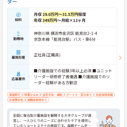
ダー
月収
29.0万円～31.5万円
程度
給料
年収
349万円
～月給×12ヶ月
神奈川県 横浜市金沢区 能見台2-1-4
勤務地
京急本線「能見台駅」バス・車6分
正社員(正職員)
雇用形態
■介護施設での経験3年以上必須 ■ユニット
リーダー研修修了者優遇 ■介護施設でのリ
応募要件
ーダー経験がある方歓迎
車通勤可
残業少なめ
住宅手当・補助
ボーナス・賞与あり
社会保険完備
交通費支給
退職金制度あり
全国に複合型介護施設を展開する大手グループが運
営し、一人ひとりのニーズに合わせたケアを提供し
ているショートステイの施設です。毎朝チーム全体