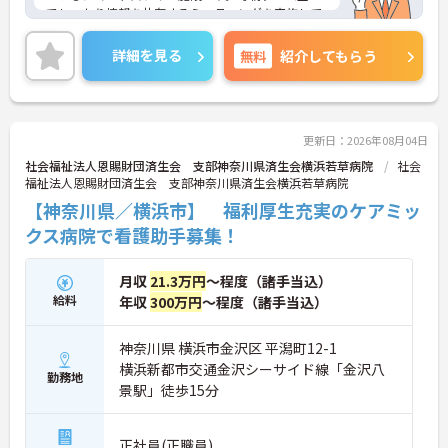
でしっかり情報を共有するミーティングを実施して
おり、困った時もすぐ相談やフォローができる風通
しの良い職場環境が整っております。また、施設運
詳細を見る
無料
紹介してもらう
営への貢献やチームワークなどの日々の努力を多角
的に評価し、賞与とは別に特別報酬を支給する制度
も導入しています。髪色やネイルなどが原則自由と
いう身だしなみルールをはじめ、社員一人ひとりの
個性や価値観を尊重する社風も大きな魅力です。さ
更新日：2026年08月04日
らに、年間17日のリフレッシュ休暇や退職金制度、
社会福祉法人恩賜財団済生会 支部神奈川県済生会横浜若草病院
社会
65歳定年後も70歳まで勤務可能な再雇用制度など、
福祉法人恩賜財団済生会 支部神奈川県済生会横浜若草病院
長期的に安定して働き続けられる福利厚生が充実し
【神奈川県／横浜市】 福利厚生充実のケアミッ
ている点も安心材料としてご期待いただけます。
クス病院で看護助手募集！
★おすすめPOINT★
【毎朝のミーティングで情報共有を徹底し、スムー
月収
21.3万円
～程度（諸手当込）
ズな連携を実現できる環境です】
給料
・お客様の体調変化や業務連絡を毎日スタッフ全員
年収
300万円
～程度（諸手当込）
で共有する仕組みがあるため、チーム全体で質の高
いケアを提供できます。
神奈川県 横浜市金沢区 平潟町12-1
・職種を超えて困った時にすぐ相談やフォローがで
横浜新都市交通金沢シーサイド線「金沢八
きる風通しの良い職場であり、スタッフ同士の信頼
勤務地
景駅」徒歩15分
関係を築きながら長く働けます。
【特別報酬制度の導入により、日々の努力がしっか
正社員(正職員)
り収入アップに直結します】 ・施設運営への貢献や