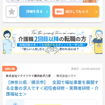
終末期にあり医療依存度の高い方を受け入れ、地域
医療を支える社会的意義の高い事業を推進していま
す。現場には看護師が24時間常駐しています。急変
詳細を見る
無料
紹介してもらう
時の対応や医療行為は看護師が担当するため、初任
者研修や実務者研修の方も食事介助や入浴介助など
の生活を支えるケアに専念できる環境です。多職種
で情報を共有し、一人で判断を抱え込まないチーム
連携の体制がしっかりと整っています。働き方の面
では、夜勤明けの翌日が原則として公休となるほ
か、月平均の残業時間も5時間から7時間程度とかな
り少なめです。常勤スタッフの比率が90パーセント
を超えているため急な勤務変更が発生しにくく、あ
らかじめ決められた訪問予定表に沿って規則正しく
働けます。入職後は現場スタッフによるお一人おひ
とりに合わせた個別のOJT研修が実施されます。eラ
ーニングも導入されており、多職種と連携しながら
専門性を着実に深めていける環境が用意されていま
訪問介護
更新日：2026年08月06日
す。
株式会社ツクイツクイ横浜金沢八景
株式会社ツクイ
【神奈川県／横浜市】 全国で福祉事業を展開す
★おすすめPOINT★
＜個別ＯＪＴとチーム連携で着実に成長！＞
る企業の求人です＜初任者研修・実務者研修・介
・入職後はお一人おひとりの習熟度に合わせた個別
護福祉士＞
のＯＪＴ研修を実施し、ｅラーニングを用いた学習
の機会も提供されます
・施設内には看護師が24時間常駐しており、急変時