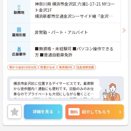
神奈川県 横浜市金沢区 六浦1-17-21 NYコー
ト金沢1F
勤務地
横浜新都市交通金沢シーサイド線「金沢八
景駅」徒歩10分
非常勤・パート・アルバイト
雇用形態
■無資格・未経験可 ■パソコン操作できる
応募要件
方 ■普通自動車免許
駅から徒歩10分以内
残業少なめ
無資格OK
社会保険完備
横浜市金沢区に位置するデイサービスです。最寄駅
から徒歩圏内！通勤にも便利です。日勤のみのお仕
事なのでプライベートも大切にしながら働くことが
できます。ご興味をお持ちの方はお気軽にお問い合
わせください。
詳細を見る
無料
紹介してもらう