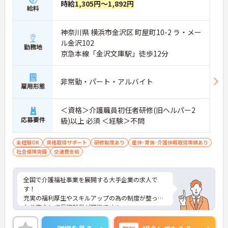
時給
1,305円～1,892円
の対応や専門的な医療処置は看護師が担当するため
給料
負担が減ります
・介護スタッフと看護スタッフの比率が1対1で相談
しやすく、初任者研修や実務者研修からでも着実に
神奈川県 横浜市金沢区 町屋町10-2 ラ・メー
専門性を高められます
ル金沢102
勤務地
＜残業月7時間以下で身体の負担を軽減！＞
京急本線「金沢文庫駅」徒歩12分
・常勤で働くスタッフの比率が90パーセント以上と
高く、急なシフト変更や無理な長時間勤務が発生し
にくい人員体制です
非常勤・パート・アルバイト
雇用形態
・訪問スケジュールに沿って施設内でのケアを行う
ため、月平均の残業時間は5時間から7時間程度とか
なり少なめに抑えられます
＜資格＞介護職員初任者研修(旧ヘルパー2
・夜勤明けの翌日は原則としてお休みとなるシフト
応募要件
級)以上 必須 ＜経験＞不問
編成が組まれており、しっかりと休息を取りながら
長期的な就業が可能です
＜評価制度でキャリアアップ＞
未経験OK
資格取得サポート
研修制度あり
産休･育休･介護休暇取得実績あり
・介護福祉士や初任者研修などの資格や実務経験、
社会保険完備
交通費支給
夜勤回数がしっかりと給与に反映されるためモチベ
ーションを維持できます
・年次を問わずリーダーや主任などのマネジメント
全国で介護福祉事業を展開する大手企業の求人で
職へ昇格する事例も多数あり、腰を据えて長期的な
す！
キャリア形成が可能です
充実の福利厚生やスキルアップの為の制度が整って
おり安心して長期就業が可能です！
ご興味ある方には、面接のポイントなど、さらに詳
細をお話致しますのでお気軽にご相談ください。