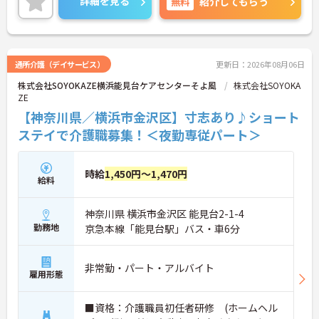
詳細を見る
無料
紹介してもらう
通所介護（デイサービス）
更新日：2026年08月06日
株式会社SOYOKAZE横浜能見台ケアセンターそよ風
株式会社SOYOKA
ZE
【神奈川県／横浜市金沢区】寸志あり♪ショート
ステイで介護職募集！＜夜勤専従パート＞
時給
1,450円～1,470円
給料
神奈川県 横浜市金沢区 能見台2-1-4
勤務地
京急本線「能見台駅」バス・車6分
非常勤・パート・アルバイト
雇用形態
■資格：介護職員初任者研修 (ホームヘル