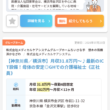
医療法人社団景翠会は、横浜市金沢区を中心に病
院・介護施設・在宅サービスを展開している地域密
着型の法人です。中核となる金沢病院では、急性期
から回復期、在宅復帰支援まで幅広い医療を提供し
ており、地域の方々の暮らしを支えています。
詳細を見る
無料
紹介してもらう
今回募集する看護補助者は、患者様の日常生活をサ
ポートする大切なポジションです。教育体制や資格
取得支援制度が整っているため、看護助手としてさ
らにスキルアップしたい方にもおすすめです。
また、年間休日120日以上に加え、初年度有給13日
グループホーム
更新日：2026年07月23日
付与とお休みもしっかり確保。24時間保育園も併設
株式会社メディカルケアシステムグループホームちいさな手 悠木の街横
されているため、子育て世代の方も安心して働ける
浜かなざわ
株式会社メディカルケアシステム
環境になっています。長く安定して働きながら、地
域医療に貢献していきたい方にぴったりの求人で
【神奈川県／横浜市】月収31.8万円～♪最新のIC
す。
T設備！母体の安定◎GHでの介護福祉士《正社
員》
月収
31.8万円
～夜勤6回想定
給料
年収
382万円
～月収×12ヶ月
神奈川県 横浜市金沢区 寺前1-11-32
勤務地
京急本線「金沢文庫駅」徒歩8分