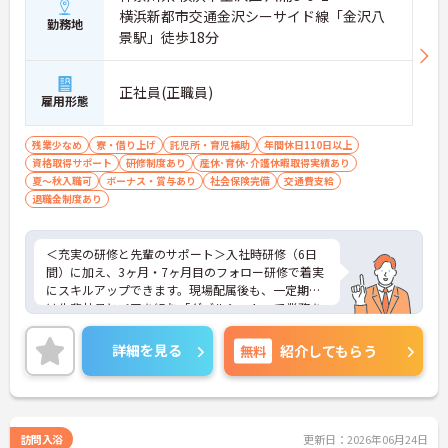
横浜新都市交通金沢シーサイド線「金沢八
勤務地
景駅」徒歩18分
正社員(正職員)
雇用形態
残業少なめ
寮・借り上げ
託児所・育児補助
年間休日110日以上
資格取得サポート
研修制度あり
産休･育休･介護休暇取得実績あり
夏～秋入職可
ボーナス・賞与あり
社会保険完備
交通費支給
退職金制度あり
＜充実の研修と先輩のサポート＞入社時研修（6日
間）に加え、3ヶ月・7ヶ月目のフォロー研修で着実
にスキルアップできます。現場配属後も、一定期間
は先輩社員とペアを組む「ダブルシフト」で業務を
習得できるので、一人で抱え込むことはありませ
ん。
詳細を見る
無料
紹介してもらう
＜頑張りが給与に直結！専門性を磨いて年収アップ
＞経験やスキルがしっかり給与に反映される仕組み
です。定期昇給に加え、独自の社内専門資格制度
（通称：マジ神）では、認知症ケアや介護技術など
の専門性を認定されると、1資格につき月給＋1万円
訪問入浴
更新日：2026年06月24日