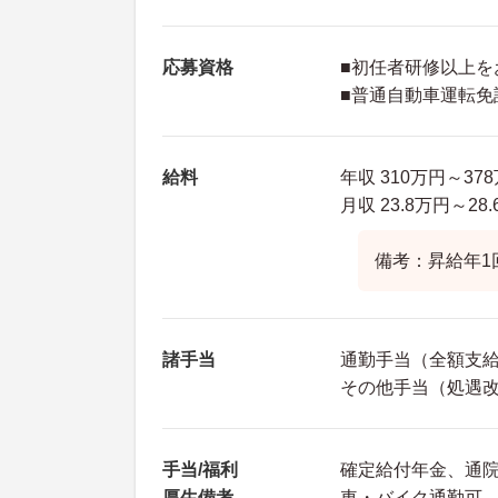
応募資格
■初任者研修以上を
■普通自動車運転免
給料
年収 310万円～3
月収 23.8万円～2
備考：昇給年1
諸手当
通勤手当（全額支
その他手当（処遇改善
手当/福利
確定給付年金、通
厚生備考
車・バイク通勤可