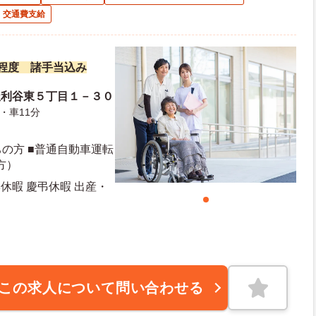
交通費支給
万円程度 諸手当込み
釜利谷東５丁目１－３０
・車11分
の方 ■普通自動車運転
方）
休暇 慶弔休暇 出産・
この求人について問い合わせる