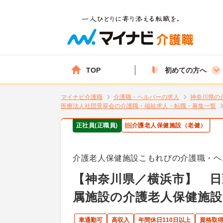
TOP
初めての方へ
マイナビ介護職
介護職・ヘルパーの求人
神奈川県の
医療法人社団景翠会の介護職・福祉求人・転職・募集一覧
正社員(正職員)
介護老人保健施設（老健）
介護老人保健施設こもれびの介護職・ヘ
【神奈川県／横浜市】 日
属施設の介護老人保健施設
車通勤可
高収入
年間休日110日以上
資格取