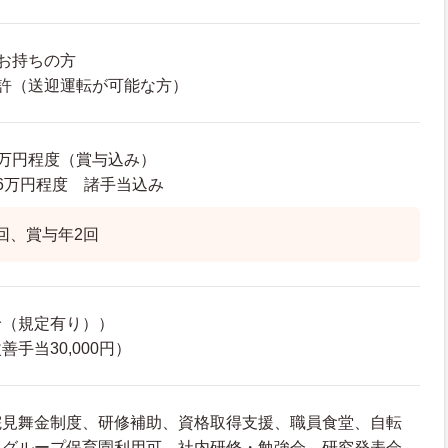
お持ちの方
許（送迎運転が可能な方）
78万円程度（賞与込み）
8.6万円程度 諸手当込み
回、賞与年2回
給（規定有り））
手当30,000円）
院見舞金制度、研修補助、資格取得支援、職員食堂、自転
、グループ保育園利用可、社内研修・勉強会、研究発表会、