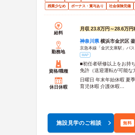
残業少なめ
ボーナス・賞与あり
社会保険完備
月収 23.8万円～28.6
給料
神奈川県
横浜市金沢区 
京急本線「金沢文庫駅」バス
勤務地
MAP
■初任者研修以上をお持ち
免許（送迎運転が可能な
資格/職種
日曜日 年末年始休暇 夏季
育児休暇 介護休暇
休日休暇
年間休日日数：117日 初年度有給日数：13日 最
大有給日数：20日
施設見学のご相談
無料