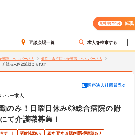
転職
無料!簡単1分
面談会場一覧
求人を検索する
介護職・ヘルパー求人
横浜市金沢区の介護職・ヘルパー求人
介護老人保健施設こもれび
医療法人社団景翠会
ルパー求人
勤のみ！日曜日休み◎総合病院の附
にて介護職募集！
得サポート
研修制度あり
産休･育休･介護休暇取得実績あり