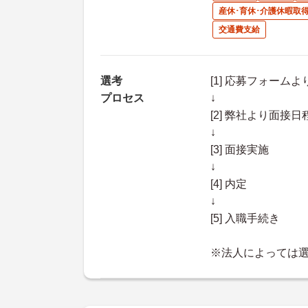
産休･育休･介護休暇取
交通費支給
選考
[1] 応募フォーム
プロセス
↓
[2] 弊社より面
↓
[3] 面接実施
↓
[4] 内定
↓
[5] 入職手続き
※法人によっては