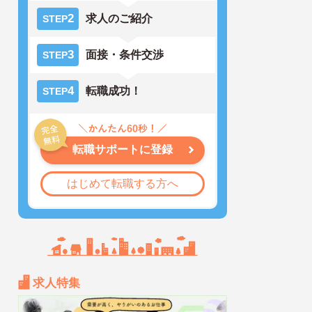
2
求人のご紹介
STEP
3
面接・条件交渉
STEP
4
転職成功！
STEP
転職サポートに登録
はじめて転職する方へ
求人特集