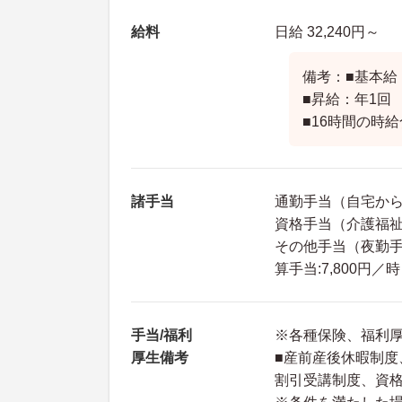
給料
日給 32,240円～
備考：■基本給：
■昇給：年1回
■16時間の時給合
諸手当
通勤手当（自宅から
資格手当（介護福祉士
その他手当（夜勤手
算手当:7,800円
手当/福利
※各種保険、福利
厚生備考
■産前産後休暇制
割引受講制度、資