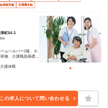
会保険完備
交通費支給
町84-3
9分
ホームヘルパー2級、ホ
者研修、介護職員基礎研
かお持ちの方 ※資格を
 介護休暇
この求人について問い合わせる