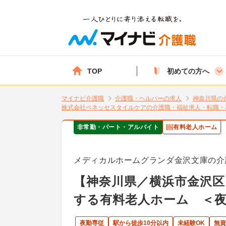
TOP
初めての方へ
マイナビ介護職
介護職・ヘルパーの求人
神奈川県の
株式会社ベネッセスタイルケアの介護職・福祉求人・転職・
非常勤・パート・アルバイト
有料老人ホーム
メディカルホームグランダ金沢文庫の介
【神奈川県／横浜市金沢
する有料老人ホーム ＜
夜勤専従
駅から徒歩10分以内
未経験OK
無資