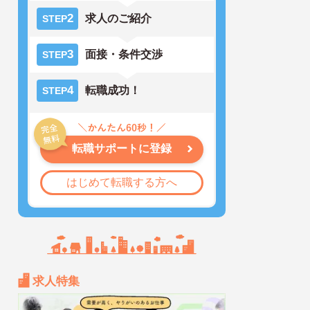
2
求人のご紹介
STEP
3
面接・条件交渉
STEP
4
転職成功！
STEP
転職サポートに登録
はじめて転職する方へ
求人特集