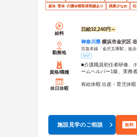
産休･育休･介護休暇取得実績あり
残業少なめ
社
日給32,240円～
給料
神奈川県
横浜市金沢区 谷津
京急本線「金沢文庫駅」徒歩
勤務地
MAP
■介護職員初任者研修、
ームヘルパー1級、実務
資格/職種
修、介護福祉士 ※いずれ
有給休暇 出産・育児休暇
お持ちでない方も相談可
休日休暇
施設見学のご相談
無料