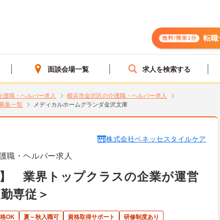
転職
無料!簡単1分
面談会場一覧
求人を検索する
介護職・ヘルパー求人
横浜市金沢区の介護職・ヘルパー求人
募集一覧
メディカルホームグランダ金沢文庫
株式会社ベネッセスタイルケア
護職・ヘルパー求人
区】 業界トップクラスの企業が運営
夜勤専従＞
格OK
夏～秋入職可
資格取得サポート
研修制度あり