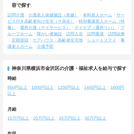
容で探す
訪問介護
介護老人保健施設（老健）
有料老人ホーム
サー
ビス付き高齢者向け住宅（サ高住）
特別養護老人ホーム（特
養）
通所介護（デイサービス）
デイケア（通所リハ）
グ
ループホーム
障がい者施設
訪問入浴
訪問看護
訪問診療
定期巡回
ケアハウス・高齢者住宅地
ショートステイ
養
護老人ホーム
介護予防
神奈川県横浜市金沢区の介護・福祉求人を給与で探す
時給
850円以上
1000円以上
1200円以上
1400円以上
1600円
以上
月給
15万円以上
20万円以上
25万円以上
30万円以上
年収