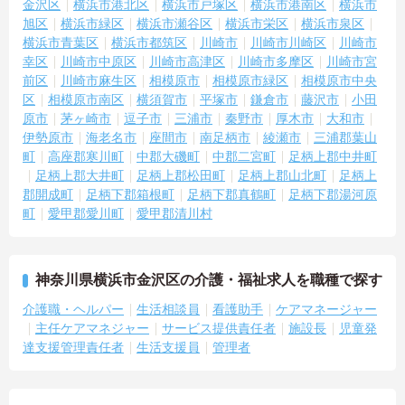
金沢区
横浜市港北区
横浜市戸塚区
横浜市港南区
横浜市
旭区
横浜市緑区
横浜市瀬谷区
横浜市栄区
横浜市泉区
横浜市青葉区
横浜市都筑区
川崎市
川崎市川崎区
川崎市
幸区
川崎市中原区
川崎市高津区
川崎市多摩区
川崎市宮
前区
川崎市麻生区
相模原市
相模原市緑区
相模原市中央
区
相模原市南区
横須賀市
平塚市
鎌倉市
藤沢市
小田
原市
茅ヶ崎市
逗子市
三浦市
秦野市
厚木市
大和市
伊勢原市
海老名市
座間市
南足柄市
綾瀬市
三浦郡葉山
町
高座郡寒川町
中郡大磯町
中郡二宮町
足柄上郡中井町
足柄上郡大井町
足柄上郡松田町
足柄上郡山北町
足柄上
郡開成町
足柄下郡箱根町
足柄下郡真鶴町
足柄下郡湯河原
町
愛甲郡愛川町
愛甲郡清川村
神奈川県横浜市金沢区の介護・福祉求人を職種で探す
介護職・ヘルパー
生活相談員
看護助手
ケアマネージャー
主任ケアマネジャー
サービス提供責任者
施設長
児童発
達支援管理責任者
生活支援員
管理者