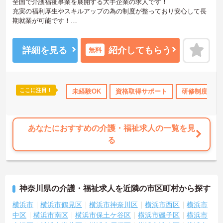
全国で介護福祉事業を展開する大手企業の求人です！
充実の福利厚生やスキルアップの為の制度が整っており安心して長
期就業が可能です！
ご興味ある方には、面接のポイントなど、さらに詳細をお話致しま
すのでお気軽にご相談ください。
詳細を見る
紹介してもらう
無料
ここに注目！
会保険完備
交通費支給
未経験OK
資格取得サポート
研修制度あり
あなたにおすすめの介護・福祉求人の一覧を見
る
神奈川県の介護・福祉求人を近隣の市区町村から探す
横浜市
横浜市鶴見区
横浜市神奈川区
横浜市西区
横浜市
中区
横浜市南区
横浜市保土ケ谷区
横浜市磯子区
横浜市