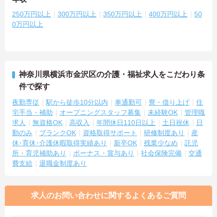
250万円以上
300万円以上
350万円以上
400万円以上
50
0万円以上
神奈川県横浜市金沢区の介護・福祉求人をこだわり条
件で探す
夜勤専従
駅から徒歩10分以内
車通勤可
寮・借り上げ
住
宅手当・補助
オープニングスタッフ募集
未経験OK
管理職
求人
無資格OK
高収入
年間休日110日以上
土日祝休
日
勤のみ
ブランクOK
資格取得サポート
研修制度あり
産
休･育休･介護休暇取得実績あり
新卒OK
残業少なめ
託児
所・育児補助あり
ボーナス・賞与あり
社会保険完備
交通
費支給
退職金制度あり
求人のお問い合わせに関するよくあるご質問