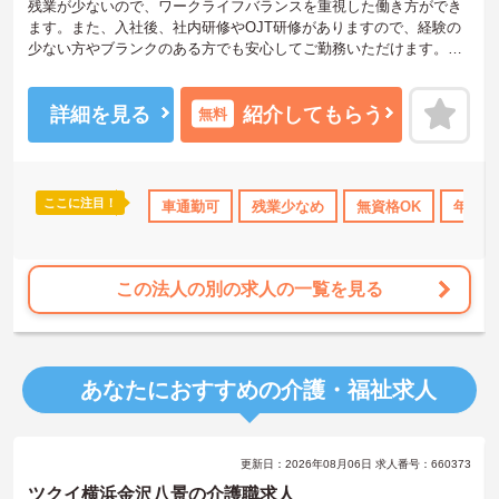
残業が少ないので、ワークライフバランスを重視した働き方ができ
ます。また、入社後、社内研修やOJT研修がありますので、経験の
少ない方やブランクのある方でも安心してご勤務いただけます。ご
興味ある方には、面接のポイントなど、さらに詳細をお話致します
のでお気軽にご相談ください。
詳細を見る
紹介してもらう
無料
ここに注目！
研修制度あり
産休･育休･介護休暇取得実績あり
車通勤可
残業少なめ
無資格OK
社会保険完備
年間休
この法人の別の求人の一覧を見る
あなたにおすすめの介護・福祉求人
更新日：2026年08月06日 求人番号：660373
ツクイ横浜金沢八景の介護職求人