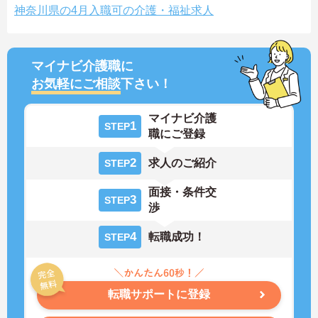
神奈川県の4月入職可の介護・福祉求人
マイナビ介護職に
お気軽にご相談
下さい！
マイナビ介護
1
STEP
職にご登録
2
求人のご紹介
STEP
面接・条件交
3
STEP
渉
4
転職成功！
STEP
転職サポートに登録