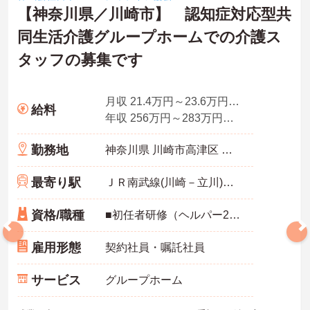
【神奈川県／川崎市】 認知症対応型共
同生活介護グループホームでの介護ス
タッフの募集です
月収 21.4万円～23.6万円夜勤手当4回分込
給料
年収 256万円～283万円程度
勤務地
神奈川県 川崎市高津区 宇奈根637-6
最寄り駅
ＪＲ南武線(川崎－立川)「久地駅」徒歩12分
資格/職種
■初任者研修（ヘルパー2級）、実務者研修（ヘルパー1級）、介護福祉士免許 ■介護経験半年以上
雇用形態
契約社員・嘱託社員
サービス
グループホーム