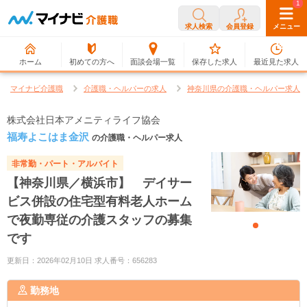
0
1
求人検索
会員登録
メニュー
ホーム
初めての方へ
面談会場一覧
保存した求人
最近見た求人
マイナビ介護職
介護職・ヘルパーの求人
神奈川県の介護職・ヘルパー求人
株式会社日本アメニティライフ協会
福寿よこはま金沢
の介護職・ヘルパー求人
非常勤・パート・アルバイト
【神奈川県／横浜市】 デイサー
ビス併設の住宅型有料老人ホーム
で夜勤専従の介護スタッフの募集
です
更新日：2026年02月10日 求人番号：656283
勤務地