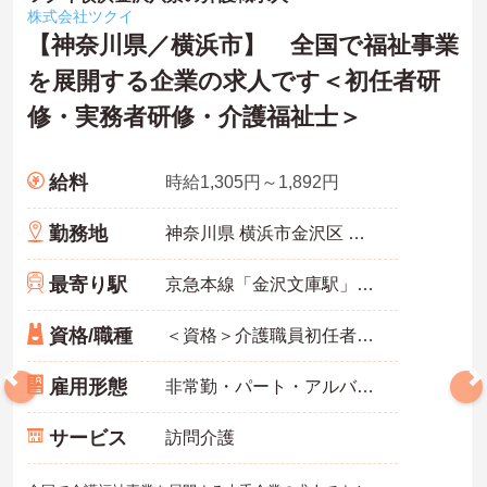
株式会社ツクイ
【神奈川県／横浜市】 全国で福祉事業
を展開する企業の求人です＜初任者研
修・実務者研修・介護福祉士＞
給料
時給1,305円～1,892円
勤務地
神奈川県 横浜市金沢区 町屋町10-2 ラ・メール金沢102
最寄り駅
京急本線「金沢文庫駅」徒歩12分
資格/職種
＜資格＞介護職員初任者研修(旧ヘルパー2級)以上 必須 ＜経験＞不問
雇用形態
非常勤・パート・アルバイト
サービス
訪問介護