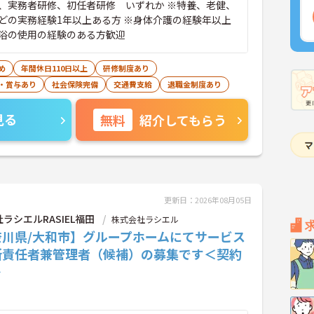
、実務者研修、初任者研修 いずれか ※特養、老健、
どの実務経験1年以上ある方 ※身体介護の経験年以上
浴の使用の経験のある方歓迎
め
年間休日110日以上
研修制度あり
・賞与あり
社会保険完備
交通費支給
退職金制度あり
見る
無料
紹介してもらう
更新日：2026年08月05日
ラシエルRASIEL福田
株式会社ラシエル
奈川県/大和市】グループホームにてサービス
所責任者兼管理者（候補）の募集です＜契約
＞