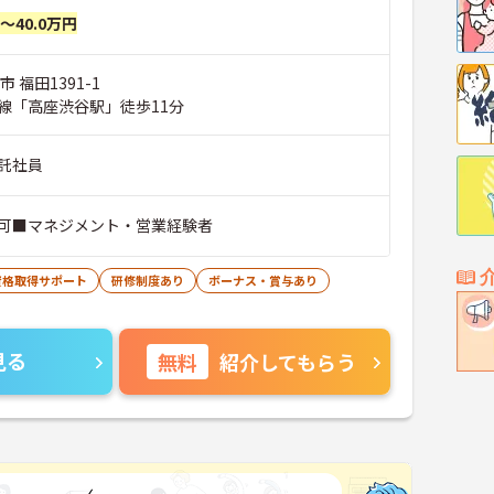
円～40.0万円
 福田1391-1
線「高座渋谷駅」徒歩11分
託社員
可■マネジメント・営業経験者
資格取得サポート
研修制度あり
ボーナス・賞与あり
見る
無料
紹介してもらう