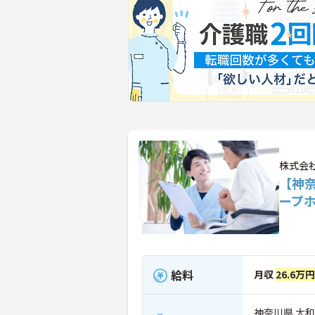
株式会社
【神
ープ
給料
月収
26.6万
神奈川県 大和市