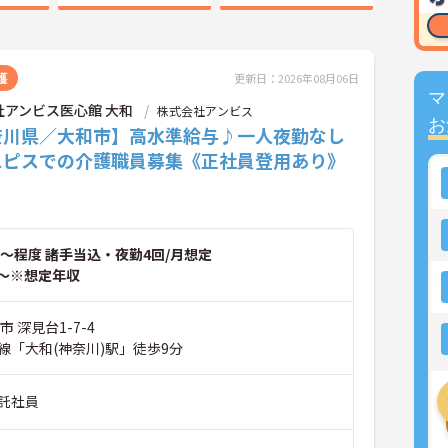
護
更新日：2026年08月06日
マ
社アンビス医心館 大和
株式会社アンビス
お
奈川県／大和市】高水準給与♪一人夜勤なし
スピスでの介護職員募集《正社員登用あり》
～程度 諸手当込・夜勤4回/月想定
～※想定年収
 深見台1-7-4
線「大和(神奈川)駅」徒歩9分
託社員