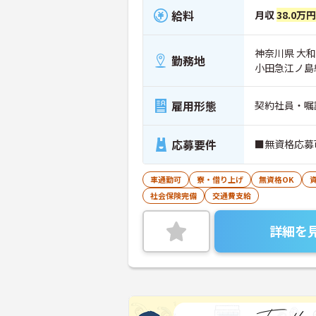
給料
月収
38.0万
神奈川県 大和市
勤務地
小田急江ノ島
雇用形態
契約社員・嘱
応募要件
■無資格応募
車通勤可
寮・借り上げ
無資格OK
社会保険完備
交通費支給
詳細を