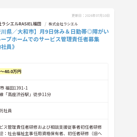
更新日：2026年07月10日
ラシエルRASIEL福田
株式会社ラシエル
奈川県／大和市】月9日休み＆日勤帯◎障がい
ループホームでのサービス管理責任者募集
約社員》
円～40.0万円
 福田1391-1
線「高座渋谷駅」徒歩11分
託社員
ビス管理責任者研修および相談支援従事者初任者研修
迎：社会福祉主事任用資格保有者、初任者研修（旧ヘ