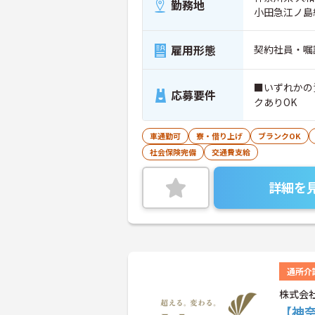
勤務地
小田急江ノ島
雇用形態
契約社員・嘱
■いずれかの
応募要件
クありOK
車通勤可
寮・借り上げ
ブランクOK
社会保険完備
交通費支給
詳細を
通所介
株式会
【神