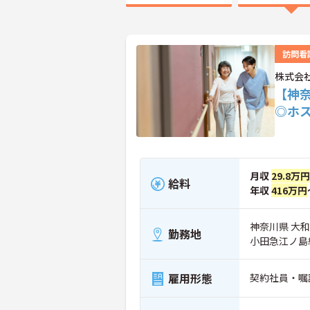
訪問看
株式会
【神
◎ホ
月収
29.8万円
給料
年収
416万円
神奈川県 大和市
勤務地
小田急江ノ島
雇用形態
契約社員・嘱