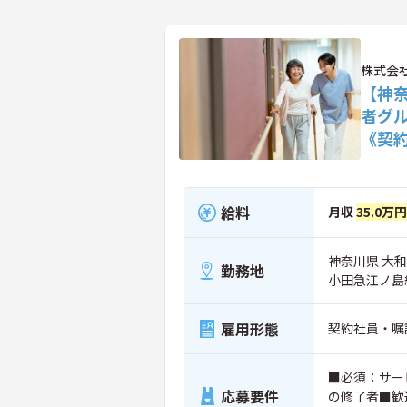
株式会社
【神
者グ
《契
給料
月収
35.0万
神奈川県 大和市
勤務地
小田急江ノ島
雇用形態
契約社員・嘱
■必須：サー
応募要件
の修了者■歓