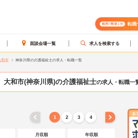
転職
無料!簡単1分
面談会場一覧
求人を検索する
大和市
神奈川県の介護福祉士の求人・転職一覧
大和市(神奈川県)の介護福祉士
の求人・転職一
1
2
3
4
月収順
年収順