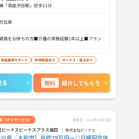
線「高座渋谷駅」徒歩11分
託社員
資格をお持ちの方■介護の実務経験1年以上■ブラン
資格取得サポート
研修制度あり
ボーナス・賞与あり
見る
無料
紹介してもらう
護（デイサービス）
更新日：2026年07月16日
社ビーナスビーナスプラス福田
株式会社ビーナス
奈川県／大和市】月収29万円～◎日曜固定休