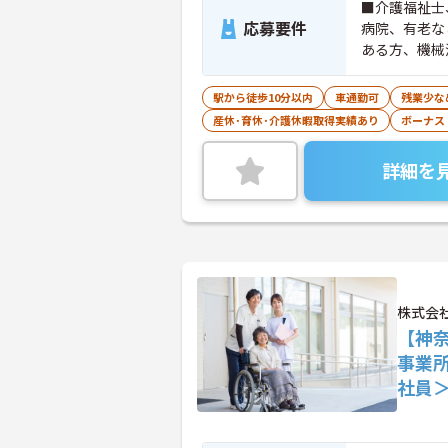
■介護福祉士
応募要件
病院、有老な
ある方、機械
駅から徒歩10分以内
車通勤可
残業少な
産休･育休･介護休暇取得実績あり
ボーナス
詳細を
株式会社
【神
事業
社員