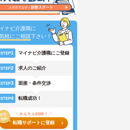
イナビ介護職に
気軽にご相談
下さい！
1
マイナビ介護職にご登録
STEP
2
求人のご紹介
STEP
3
面接・条件交渉
STEP
4
転職成功！
STEP
転職サポートに登録