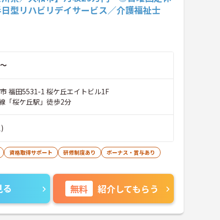
半日型リハビリデイサービス／介護福祉士
～
市 福田5531-1 桜ケ丘エイトビル1F
線「桜ケ丘駅」徒歩2分
)
資格取得サポート
研修制度あり
ボーナス・賞与あり
見る
無料
紹介してもらう