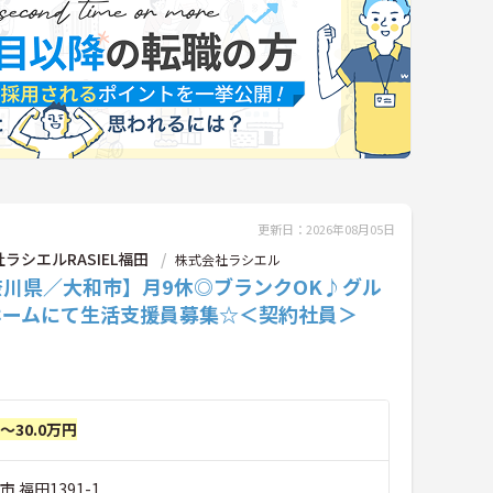
更新日：2026年08月05日
ラシエルRASIEL福田
株式会社ラシエル
奈川県／大和市】月9休◎ブランクOK♪グル
ホームにて生活支援員募集☆＜契約社員＞
円～30.0万円
 福田1391-1