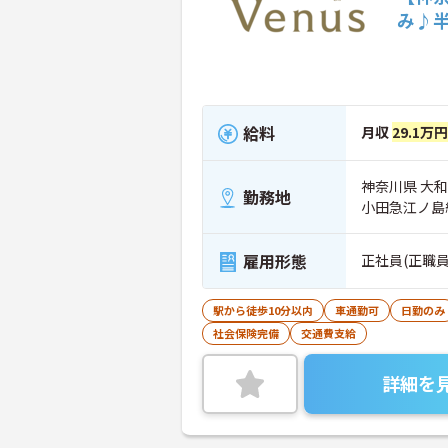
み♪
給料
月収
29.1万円
神奈川県 大和
勤務地
小田急江ノ島
雇用形態
正社員(正職員
駅から徒歩10分以内
車通勤可
日勤のみ
社会保険完備
交通費支給
詳細を