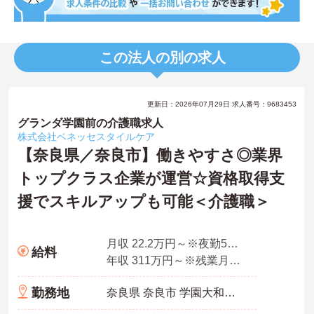
この法人の別の求人
更新日：2026年07月29日 求人番号：9683453
グランダ学園前の介護職求人
株式会社ベネッセスタイルケア
【奈良県／奈良市】働きやすさ◎業界
トップクラス企業が運営☆資格取得支
援でスキルアップも可能＜介護職＞
月収 22.2万円～※夜勤5回想定
給料
年収 311万円～※残業月10時間、夜勤平均5回、各種手当・賞与を含んだ例です
勤務地
奈良県 奈良市 学園大和町5-748-1