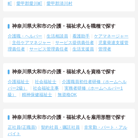
町
愛甲郡愛川町
愛甲郡清川村
例も多数あり、腰を据えて長期的なキャリア形成が可能です
神奈川県大和市の介護・福祉求人を職種で探す
介護職・ヘルパー
生活相談員
看護助手
ケアマネージャー
主任ケアマネジャー
サービス提供責任者
児童発達支援管
理責任者
サービス管理責任者
生活支援員
管理者
神奈川県大和市の介護・福祉求人を資格で探す
介護福祉士
社会福祉士
介護職員初任者研修（ホームヘル
パー2級）
社会福祉主事
実務者研修（ホームヘルパー1
級）
精神保健福祉士
無資格OK
神奈川県大和市の介護・福祉求人を雇用形態で探す
正社員(正職員)
契約社員・嘱託社員
非常勤・パート・アル
バイト