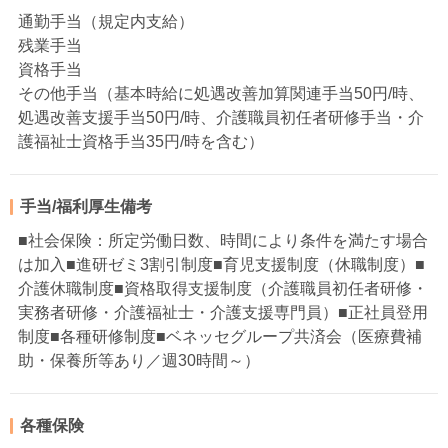
通勤手当（規定内支給）
残業手当
資格手当
その他手当（基本時給に処遇改善加算関連手当50円/時、
処遇改善支援手当50円/時、介護職員初任者研修手当・介
護福祉士資格手当35円/時を含む）
手当/福利厚生備考
■社会保険：所定労働日数、時間により条件を満たす場合
は加入■進研ゼミ3割引制度■育児支援制度（休職制度）■
介護休職制度■資格取得支援制度（介護職員初任者研修・
実務者研修・介護福祉士・介護支援専門員）■正社員登用
制度■各種研修制度■ベネッセグループ共済会（医療費補
助・保養所等あり／週30時間～）
各種保険