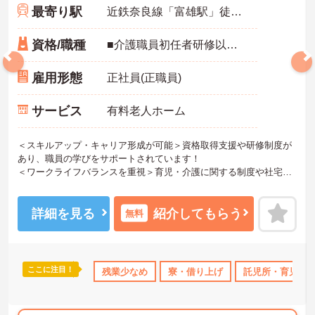
最寄り駅
近鉄奈良線「富雄駅」徒歩12分
資格/職種
■介護職員初任者研修以上 ※無資格の方も応募可（資格支援制度あり）
雇用形態
正社員(正職員)
サービス
有料老人ホーム
＜スキルアップ・キャリア形成が可能＞資格取得支援や研修制度が
あり、職員の学びをサポートされています！
＜ワークライフバランスを重視＞育児・介護に関する制度や社宅制
度、各種手当など、長く安心して働きやすい環境が整っています。
＜寄り添ったケアの実施＞利用者さまに深く寄り添ったサービスの
提供を目指し、職員の専門性を高めるような人材育成にも注力され
詳細を見る
紹介してもらう
無料
ています。
ご興味のある方には、面接対策ポイント等、さらに詳細をお話しし
ますのでお気軽にご相談ください！
ここに注目！
なめ
寮・借り上げ
残業少なめ
託児所・育児補助
寮・借り上げ
無資格OK
託児所・育児補
年間休日11