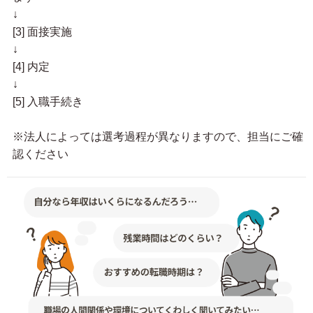
↓
[3] 面接実施
↓
[4] 内定
↓
[5] 入職手続き
※法人によっては選考過程が異なりますので、担当にご確
認ください