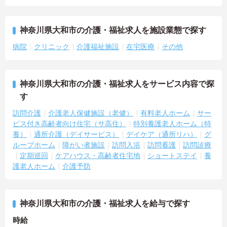
神奈川県大和市の介護・福祉求人を施設業態で探す
病院
クリニック
介護福祉施設
在宅医療
その他
神奈川県大和市の介護・福祉求人をサービス内容で探
す
訪問介護
介護老人保健施設（老健）
有料老人ホーム
サー
ビス付き高齢者向け住宅（サ高住）
特別養護老人ホーム（特
養）
通所介護（デイサービス）
デイケア（通所リハ）
グ
ループホーム
障がい者施設
訪問入浴
訪問看護
訪問診療
定期巡回
ケアハウス・高齢者住宅地
ショートステイ
養
護老人ホーム
介護予防
神奈川県大和市の介護・福祉求人を給与で探す
時給