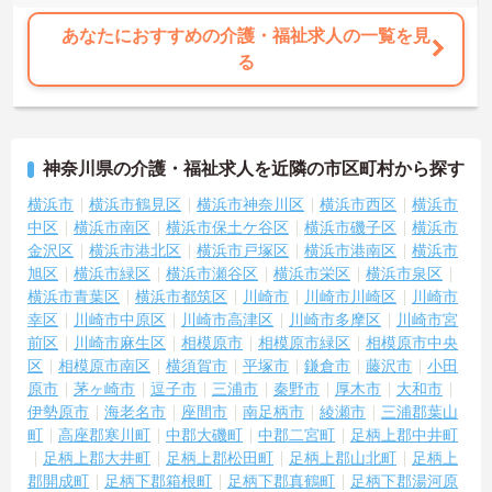
規則正しく働けます。入職後は現場スタッフによるお一人おひとり
に合わせた個別のOJT研修が実施されます。eラーニングも導入され
あなたにおすすめの介護・福祉求人の一覧を見
ており、多職種と連携しながら専門性を着実に深めていける環境が
る
用意されています。
★おすすめPOINT★
＜個別ＯＪＴとチーム連携で着実に成長！＞
・入職後はお一人おひとりの習熟度に合わせた個別のＯＪＴ研修を
神奈川県の介護・福祉求人を近隣の市区町村から探す
実施し、ｅラーニングを用いた学習の機会も提供されます
・施設内には看護師が24時間常駐しており、急変時の対応や専門的
横浜市
横浜市鶴見区
横浜市神奈川区
横浜市西区
横浜市
な医療処置は看護師が担当するため負担が減ります
中区
横浜市南区
横浜市保土ケ谷区
横浜市磯子区
横浜市
・介護スタッフと看護スタッフの比率が1対1で相談しやすく、初任
金沢区
横浜市港北区
横浜市戸塚区
横浜市港南区
横浜市
者研修や実務者研修からでも着実に専門性を高められます
旭区
横浜市緑区
横浜市瀬谷区
横浜市栄区
横浜市泉区
＜残業月7時間以下で身体の負担を軽減！＞
横浜市青葉区
横浜市都筑区
川崎市
川崎市川崎区
川崎市
・常勤で働くスタッフの比率が90パーセント以上と高く、急なシフ
幸区
川崎市中原区
川崎市高津区
川崎市多摩区
川崎市宮
ト変更や無理な長時間勤務が発生しにくい人員体制です
・訪問スケジュールに沿って施設内でのケアを行うため、月平均の
前区
川崎市麻生区
相模原市
相模原市緑区
相模原市中央
残業時間は5時間から7時間程度とかなり少なめに抑えられます
区
相模原市南区
横須賀市
平塚市
鎌倉市
藤沢市
小田
・夜勤明けの翌日は原則としてお休みとなるシフト編成が組まれて
原市
茅ヶ崎市
逗子市
三浦市
秦野市
厚木市
大和市
おり、しっかりと休息を取りながら長期的な就業が可能です
伊勢原市
海老名市
座間市
南足柄市
綾瀬市
三浦郡葉山
＜評価制度でキャリアアップ＞
町
高座郡寒川町
中郡大磯町
中郡二宮町
足柄上郡中井町
・介護福祉士や初任者研修などの資格や実務経験、夜勤回数がしっ
足柄上郡大井町
足柄上郡松田町
足柄上郡山北町
足柄上
かりと給与に反映されるためモチベーションを維持できます
郡開成町
足柄下郡箱根町
足柄下郡真鶴町
足柄下郡湯河原
・年次を問わずリーダーや主任などのマネジメント職へ昇格する事