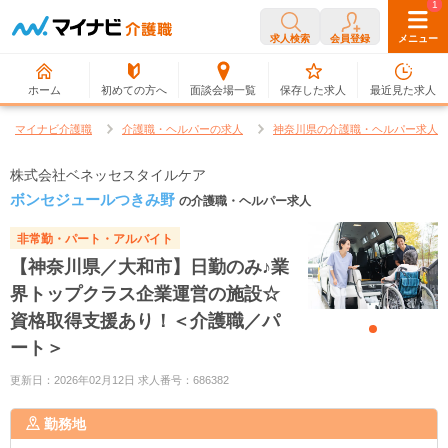
0
1
求人検索
会員登録
メニュー
ホーム
初めての方へ
面談会場一覧
保存した求人
最近見た求人
マイナビ介護職
介護職・ヘルパーの求人
神奈川県の介護職・ヘルパー求人
株式会社ベネッセスタイルケア
ボンセジュールつきみ野
の介護職・ヘルパー求人
非常勤・パート・アルバイト
【神奈川県／大和市】日勤のみ♪業
界トップクラス企業運営の施設☆
資格取得支援あり！＜介護職／パ
ート＞
更新日：2026年02月12日 求人番号：686382
勤務地