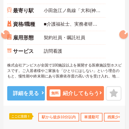
最寄り駅
小田急江ノ島線「大和(神奈川)駅」徒歩9分
資格/職種
■介護福祉士、実務者研修、初任者研修 いずれか ※特養、老健、病院、有老などの実務経験1年以上ある方 ※身体介護の経験年以上ある方、機械浴の使用の経験のある方歓迎
雇用形態
契約社員・嘱託社員
サービス
訪問看護
株式会社アンビスが全国で100施設以上を展開する医療施設型ホスピ
スです。ご入居者様やご家族を「ひとりにはしない」という理念の
もと、慢性期や終末期にあり医療依存度の高い方を受け入れ、地域
医療を支える社会的意義の高い事業を推進しています。現場には看
護師が24時間常駐しています。急変時の対応や医療行為は看護師が
担当するため、初任者研修や実務者研修の方も食事介助や入浴介助
詳細を見る
紹介してもらう
無料
などの生活を支えるケアに専念できる環境です。多職種で情報を共
有し、一人で判断を抱え込まないチーム連携の体制がしっかりと整
っています。働き方の面では、夜勤明けの翌日が原則として公休と
なるほか、月平均の残業時間も5時間から7時間程度とかなり少なめ
ここに注目！
なめ
住宅手当・補助
駅から徒歩10分以内
託児所・育児補助
車通勤可
無資格OK
残業少なめ
年間休日1
です。常勤スタッフの比率が90パーセントを超えているため急な勤
務変更が発生しにくく、あらかじめ決められた訪問予定表に沿って