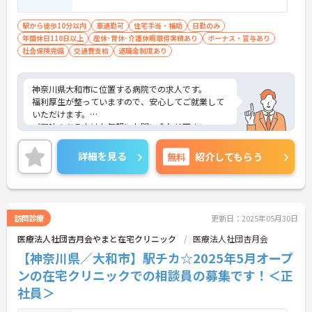
駅から徒歩10分以内
車通勤可
住宅手当・補助
日勤のみ
年間休日110日以上
産休･育休･介護休暇取得実績あり
ボーナス・賞与あり
社会保険完備
交通費支給
退職金制度あり
神奈川県大和市に位置する病院での求人です。
福利厚生が整っていますので、安心してご就業して
いただけます。
ご興味のある方はお気軽にお問い合わせ下さい。
詳細を見る
無料
紹介してもらう
訪問診療
更新日：2025年05月30日
医療法人社団杏月会やまと在宅クリニック
医療法人社団杏月会
【神奈川県／大和市】駅チカ☆2025年5月オープ
ンの在宅クリニックでの相談員の募集です！＜正
社員＞