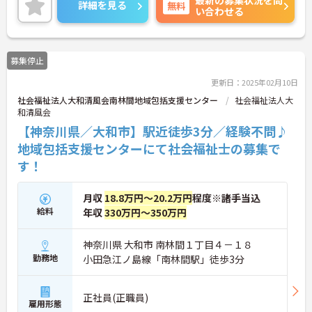
ため通勤は大変便利です。
詳細を見る
無料
い合わせる
ご興味のある方は面接対策ポイントなどお話致しま
すのでお気軽にお問い合わせください。
募集停止
更新日：2025年02月10日
社会福祉法人大和清風会南林間地域包括支援センター
社会福祉法人大
和清風会
【神奈川県／大和市】駅近徒歩3分／経験不問♪
地域包括支援センターにて社会福祉士の募集で
す！
月収
18.8万円～20.2万円
程度※諸手当込
給料
年収
330万円～350万円
神奈川県 大和市 南林間１丁目４－１８
勤務地
小田急江ノ島線「南林間駅」徒歩3分
正社員(正職員)
雇用形態