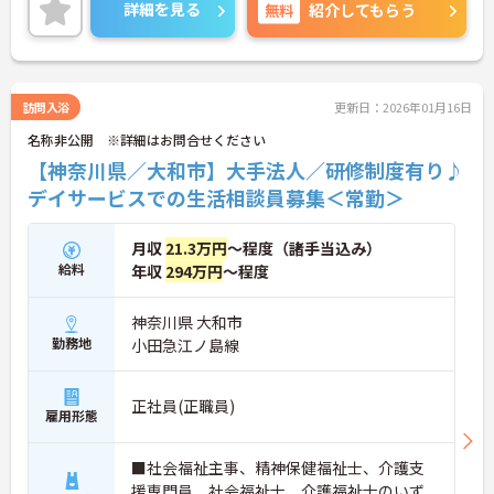
詳細を見る
無料
紹介してもらう
訪問入浴
更新日：2026年01月16日
名称非公開 ※詳細はお問合せください
【神奈川県／大和市】大手法人／研修制度有り♪
デイサービスでの生活相談員募集＜常勤＞
月収
21.3万円
～程度（諸手当込み）
給料
年収
294万円
～程度
神奈川県 大和市
勤務地
小田急江ノ島線
正社員(正職員)
雇用形態
■社会福祉主事、精神保健福祉士、介護支
援専門員、社会福祉士、介護福祉士のいず