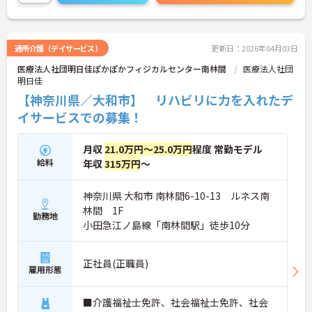
問い合わせください！
通所介護（デイサービス）
更新日：2026年04月03日
医療法人社団明日佳ぽかぽかフィジカルセンター南林間
医療法人社団
明日佳
【神奈川県／大和市】 リハビリに力を入れたデ
イサービスでの募集！
月収
21.0万円～25.0万円
程度 常勤モデル
給料
年収
315万円
～
神奈川県 大和市 南林間6-10-13 ルネス南
林間 1F
勤務地
小田急江ノ島線「南林間駅」徒歩10分
正社員(正職員)
雇用形態
■介護福祉士免許、社会福祉士免許、社会