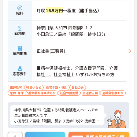
月収
16.5万円
～程度（諸手当込）
給料
神奈川県 大和市 西鶴間8-1-2
勤務地
小田急江ノ島線「鶴間駅」徒歩13分
正社員(正職員)
雇用形態
■精神保健福祉士、介護支援専門員、介護
応募要件
福祉士、社会福祉士 いずれかお持ちの方
車通勤可
残業少なめ
住宅手当・補助
日勤のみ
産休･育休･介護休暇取得実績あり
社会保険完備
交通費支給
退職金制度あり
神奈川県大和市に位置する特別養護老人ホームでの
生活相談員求人です。
小田急江ノ島線「鶴間」駅より徒歩13分と徒歩圏内
で車通勤も可能です。
車通勤の際は駐車場も無料でお使いできます。その
最新の募集状況を問