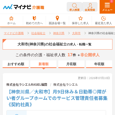
0
0
求人検索
会員登録
メニュー
ホーム
初めての方へ
面談会場一覧
保存した求人
最近見た求人
マイナビ介護職
社会福祉士
神奈川県
大和市
神奈川県の社会福祉
大和市(神奈川県)の社会福祉士
の求人・転職一覧
17
この条件の介護・福祉求人数
非公開求人
件 ＋
おすすめ順
新着順
月収順
年収順
更新日：2026年07月10日
株式会社ラシエルRASIEL福田
株式会社ラシエル
【神奈川県／大和市】月9日休み＆日勤帯◎障が
い者グループホームでのサービス管理責任者募集
《契約社員》