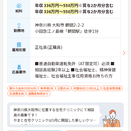
年収
336万円～550万円
※賞与2か月分含む
給料
年収
336万円～550万円
※賞与2か月分含む
神奈川県 大和市 鶴間2-2-2
勤務地
小田急江ノ島線「鶴間駅」徒歩1分
正社員(正職員)
雇用形態
■普通自動車運転免許（AT限定可）必須 ■
相談員経験2年以上 ■社会福祉士、精神保健
応募要件
福祉士、社会福祉主事任用資格お持ちの方
駅から徒歩10分以内
無資格OK
日勤のみ
年間休日110日以上
社会保険完備
交通費支給
退職金制度あり
神奈川県大和市に位置する在宅クリニックにて相談
員の募集です！
やまと在宅クリニックは5月に開設した新しいクリ
ニックです♪
昇給賞与の支給実績もあり、頑張りがしっかりと評