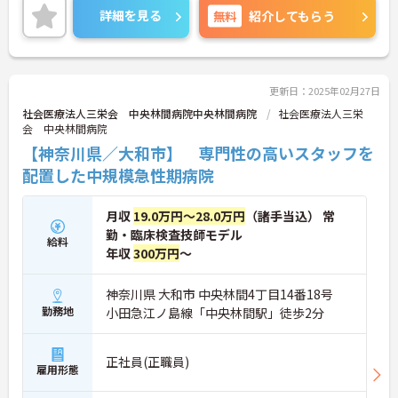
ご興味のある方はお気軽にお問い合わせ下さい。
詳細を見る
無料
紹介してもらう
更新日：2025年02月27日
社会医療法人三栄会 中央林間病院中央林間病院
社会医療法人三栄
会 中央林間病院
【神奈川県／大和市】 専門性の高いスタッフを
配置した中規模急性期病院
月収
19.0万円～28.0万円
（諸手当込） 常
勤・臨床検査技師モデル
給料
年収
300万円
～
神奈川県 大和市 中央林間4丁目14番18号
勤務地
小田急江ノ島線「中央林間駅」徒歩2分
正社員(正職員)
雇用形態