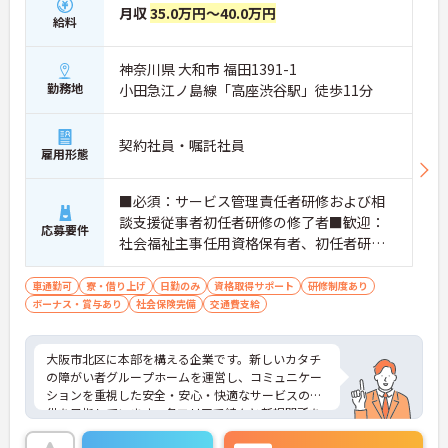
月収
35.0万円～40.0万円
給料
神奈川県 大和市 福田1391-1
勤務地
小田急江ノ島線「高座渋谷駅」徒歩11分
契約社員・嘱託社員
雇用形態
■必須：サービス管理責任者研修および相
談支援従事者初任者研修の修了者■歓迎：
応募要件
社会福祉主事任用資格保有者、初任者研修
（旧ヘルパー2級）、サービス管理責任者の
業務経験
車通勤可
寮・借り上げ
日勤のみ
資格取得サポート
研修制度あり
ボーナス・賞与あり
社会保険完備
交通費支給
大阪市北区に本部を構える企業です。新しいカタチ
の障がい者グループホームを運営し、コミュニケー
ションを重視した安全・安心・快適なサービスの提
供を目指しています。各エリアで続々と新規開所を
している成長企業で働きませんか？ご興味のある方