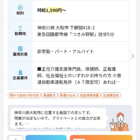
時給
1,500円
～
給料
神奈川県 大和市 下鶴間418-2
勤務地
東急田園都市線「つきみ野駅」徒歩5分
非常勤・パート・アルバイト
雇用形態
■主任介護支援専門員、保健師、正看護
師、社会福祉士のいずれかお持ちの方 ※普
応募要件
通自動車運転免許（ＡＴ限定可）あれば尚
可
駅から徒歩10分以内
車通勤可
残業少なめ
社会保険完備
交通費支給
神奈川県大和市に位置する施設での求人です。
残業がほぼないので、プライベートとの両立が出来
ます。
ご興味のある方は是非お気軽お問い合わせくださ
い。