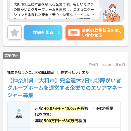
大阪市北区に本部を構える企業です。新しいカタチ
の障がい者グループホームを運営し、コミュニケー
ションを重視した安全・安心・快適なサービスの提
供を目指しています。各エリアで続々と新規開所を
している成長企業で働きませんか？ご興味のある方
最新の募集状況を問
には、面接対策ポイントなど、さらに詳細をお話し
詳細を見る
無料
い合わせる
いたしますのでお気軽にご相談ください！
募集停止
更新日：2026年06月16日
株式会社ラシエルRASIEL福田
株式会社ラシエル
【神奈川県／大和市】完全週休2日制◎障がい者
グループホームを運営する企業でのエリアマネー
ジャー募集
月収
40.0万円～45.0万円
程度 ※固定残業
代を含む
給料
年収
500万円～630万円
程度