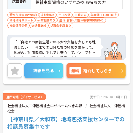
応募要件
福祉主事資格のいずれかをお持ちの方
駅から徒歩10分以内
未経験OK
土日祝休
日勤のみ
年間休日110日以上
資格取得サポート
研修制度あり
産休･育休･介護休暇取得実績あり
社会保険完備
交通費支給
退職金制度あり
「ご自宅での療養生活での不安や負担を少しでも軽
減したい」「今までの自分たちの経験を生かして、
地域のご利用者様に少しでも安心して、少しでも元
気になって頂けるサービスを提供できれ
ば・・・。」「人生の最期に、ご本人様とご家族様
で最高の時間を過ごせるような、そんなサービスを
詳細を見る
無料
紹介してもらう
提供したい・・・。」という思いからぽかぽかリハ
ビリ訪問看護ステーションは立ち上がりました。
通所介護（デイサービス）
更新日：2026年03月11日
社会福祉法人二津屋福祉会ロゼホームつきみ野
社会福祉法人二津屋福
祉会
【神奈川県／大和市】地域包括支援センターでの
相談員募集中です