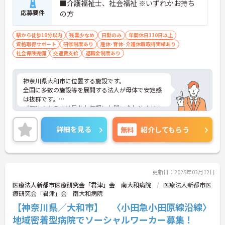
■介護福祉士、社会福祉 ※いずれかお持ち
応募要件
の方
駅から徒歩10分以内
残業少なめ
日勤のみ
年間休日110日以上
資格取得サポート
研修制度あり
産休･育休･介護休暇取得実績あり
社会保険完備
交通費支給
退職金制度あり
神奈川県大和市に位置する施設です。
全国に多数の施設等を展開する法人が母体で安定感
は抜群です。
ご興味のある方は是非お気軽にお問い合わせくださ
い。
詳細を見る
無料
紹介してもらう
更新日：2025年03月12日
医療法人新都市医療研究会「君津」会 南大和病院
医療法人新都市医
療研究会「君津」会 南大和病院
【神奈川県／大和市】 〈小田急小田原線沿線〉
地域密着型病院でソーシャルワーカー募集！