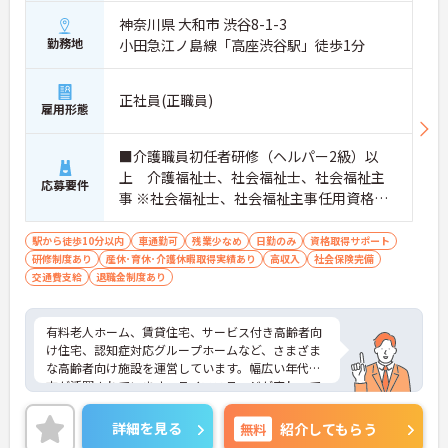
神奈川県 大和市 渋谷8-1-3
勤務地
小田急江ノ島線「高座渋谷駅」徒歩1分
正社員(正職員)
雇用形態
■介護職員初任者研修（ヘルパー2級）以
上 介護福祉士、社会福祉士、社会福祉主
応募要件
事 ※社会福祉士、社会福祉主事任用資格の
ある方歓 ■普通自動車免許 車運転必須
駅から徒歩10分以内
車通勤可
残業少なめ
日勤のみ
資格取得サポート
研修制度あり
産休･育休･介護休暇取得実績あり
高収入
社会保険完備
交通費支給
退職金制度あり
有料老人ホーム、賃貸住宅、サービス付き高齢者向
け住宅、認知症対応グループホームなど、さまざま
な高齢者向け施設を運営しています。幅広い年代の
方が活躍されています。ライフステージが変わって
も長く働ける環境です。福利厚生も整っており、待
遇面も魅力の一つです。ご興味のある方は面接ポイ
詳細を見る
無料
紹介してもらう
ントなどをお伝えいたしますので、是非お気軽にお