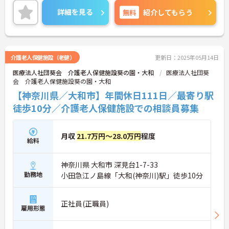
価に反映される環境です。
詳細を見る
無料
紹介してもらう
ご興味ある方には、面接対策ポイントなど、さらに
詳細をお話しいたしますのでお気軽にご相談くださ
い！
介護老人保健施設（老健）
更新日：2025年05月14日
医療法人社団葵会 介護老人保健施設葵の園・大和
医療法人社団葵
会 介護老人保健施設葵の園・大和
【神奈川県／大和市】年間休日111日／最寄り駅
徒歩10分／介護老人保健施設での相談員募集
月収
21.7万円～28.0万円
程度
給料
神奈川県 大和市 深見台1-7-33
勤務地
小田急江ノ島線「大和(神奈川)駅」徒歩10分
正社員(正職員)
雇用形態