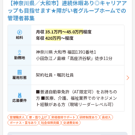
【神奈川県／大和市】連続休暇あり◎キャリアア
ップも目指せます★障がい者グループホームでの
管理者募集
月収
35.1万円～45.0万円
程度
給料
年収
420万円
～程度
神奈川県 大和市 福田1391番地1
勤務地
小田急江ノ島線「高座渋谷駅」徒歩11分
契約社員・嘱託社員
雇用形態
■普通自動車免許（AT限定可）をお持ちの
方 ■医療、介護、福祉業界でのマネジメン
応募要件
ト経験がある方（現場リーダーレベル可）
管理職求人
寮・借り上げ
資格取得サポート
研修制度あり
高収入
ボーナス・賞与あり
社会保険完備
交通費支給