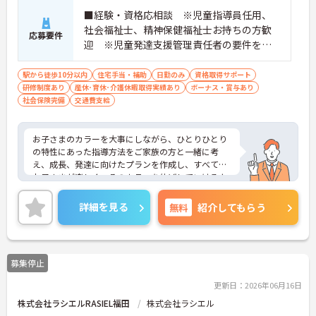
■経験・資格応相談 ※児童指導員任用、
社会福祉士、精神保健福祉士お持ちの方歓
応募要件
迎 ※児童発達支援管理責任者の要件を満
たす方（研修受講済の方）・保育・教育・
福祉業界の経験がある方・相談支援・直接
駅から徒歩10分以内
住宅手当・補助
日勤のみ
資格取得サポート
研修制度あり
産休･育休･介護休暇取得実績あり
支援の経験がある方歓迎
ボーナス・賞与あり
社会保険完備
交通費支給
お子さまのカラーを大事にしながら、ひとりひとり
の特性にあった指導方法をご家族の方と一緒に考
え、成長、発達に向けたプランを作成し、すべての
お子さまが楽しく、そのカラーを伸ばしていけるよ
うに、各専門職が一眼となり全力でサポートしてい
ます。充実したワークライフバランスのもと、将来
詳細を見る
無料
紹介してもらう
的にもライフイベントを乗り越えて活躍できる環境
が整っており安心して長くご就業いただけます。子
どもが好きで子どもと関わる仕事をしたい方、育児
の経験を活かして保護者に寄り添える仕事をしたい
募集停止
方、新しいことにチャレンジしていきたいという志
向性のある方などのご応募歓迎です。
更新日：2026年06月16日
ご興味ある方には、面接のポイントなど、さらに詳
株式会社ラシエルRASIEL福田
株式会社ラシエル
細をお話致しますのでお気軽にご相談ください。