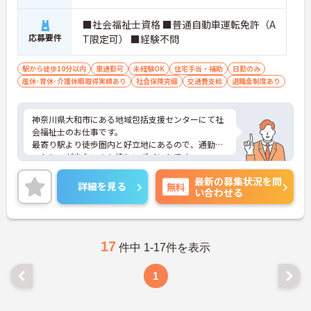
■社会福祉士資格 ■普通自動車運転免許（A
応募要件
T限定可） ■経験不問
駅から徒歩10分以内
車通勤可
未経験OK
住宅手当・補助
日勤のみ
産休･育休･介護休暇取得実績あり
社会保険完備
交通費支給
退職金制度あり
神奈川県大和市にある地域包括支援センターにて社
会福祉士のお仕事です。
最寄り駅より徒歩圏内と好立地にあるので、通勤の
ストレスが少ないのも嬉しいポイントです。
ご興味ある方には、面接対策ポイントなど、さらに
最新の募集状況を問
詳細をお話しいたしますのでお気軽にご相談くださ
詳細を見る
無料
い合わせる
い。
17
件中 1-17件を表示
1