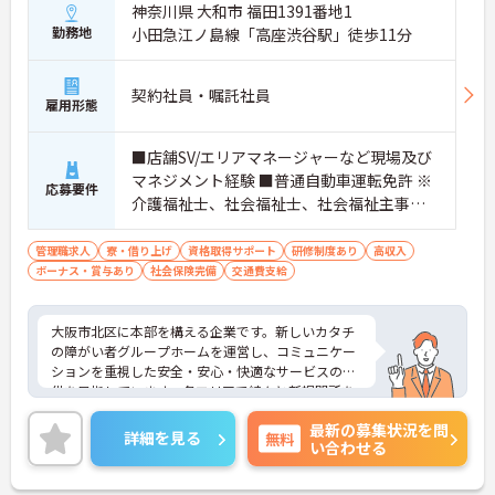
神奈川県 大和市 福田1391番地1
勤務地
小田急江ノ島線「高座渋谷駅」徒歩11分
契約社員・嘱託社員
雇用形態
■店舗SV/エリアマネージャーなど現場及び
マネジメント経験 ■普通自動車運転免許 ※
応募要件
介護福祉士、社会福祉士、社会福祉主事、
精神保健福祉士、サービス管理責任者、社
会福祉主事任用資格等歓迎
管理職求人
寮・借り上げ
資格取得サポート
研修制度あり
高収入
ボーナス・賞与あり
社会保険完備
交通費支給
大阪市北区に本部を構える企業です。新しいカタチ
の障がい者グループホームを運営し、コミュニケー
ションを重視した安全・安心・快適なサービスの提
供を目指しています。各エリアで続々と新規開所を
している成長企業で働きませんか？ご興味のある方
最新の募集状況を問
には、面接対策ポイントなど、さらに詳細をお話し
詳細を見る
無料
い合わせる
いたしますのでお気軽にご相談ください！