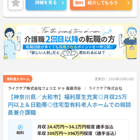
には、面接対策ポイントなど、さらに詳細をお話し
詳細を見る
無料
紹介してもらう
いたしますのでお気軽にご相談ください！
有料老人ホーム
更新日：2026年05月26日
ライクケア株式会社フェリエ ドゥ 高座渋谷
ライクケア株式会社
【神奈川県／大和市】福利厚生充実◎月収25万
円以上＆日勤帯◎住宅型有料老人ホームでの相談
員兼介護職
月収
24.4万円～34.2万円
程度 諸手当込
給料
年収
309万円～396万円
程度（諸手当込）