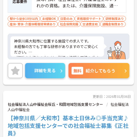
応募要件
れかの資格。または、介護保険施設、通所
施設に常勤で2年以上の経験がある方
駅から徒歩10分以内
未経験OK
日勤のみ
資格取得サポート
研修制度あり
産休･育休･介護休暇取得実績あり
社会保険完備
交通費支給
退職金制度あり
神奈川県大和市に位置する施設での求人です。
未経験の方でも丁寧な研修がありますのでご安心く
ださい。
ご興味をお持ちの方には、詳細の情報や面接のポイ
ントをお伝えしますのでお気軽にお問い合わせくだ
さい。
詳細を見る
無料
紹介してもらう
更新日：2026年01月06日
社会福祉法人山中福祉会桜丘・和田地域包括支援センター
社会福祉法
人山中福祉会
【神奈川県／大和市】基本土日休み◎手当充実♪
地域包括支援センターでの社会福祉士募集《正社
員》