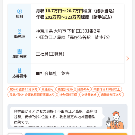
月収
18.7万円～20.7万円
程度（諸手当込）
給料
年収
292万円～323万円
程度（諸手当込）
神奈川県 大和市 下和田1331番2号
勤務地
小田急江ノ島線「高座渋谷駅」徒歩7分
正社員(正職員)
雇用形態
■社会福祉士免許
応募要件
駅から徒歩10分以内
車通勤可
残業少なめ
日勤のみ
年間休日110日以上
産休･育休･介護休暇取得実績あり
社会保険完備
交通費支給
退職金制度あり
各方面からアクセス良好！小田急江ノ島線「高座渋
谷駅」徒歩7分に位置する、救急指定の地域密着型
病院です。
車通勤も可能ですので通勤には困りません。年間休
日113日！残業も少なめです。