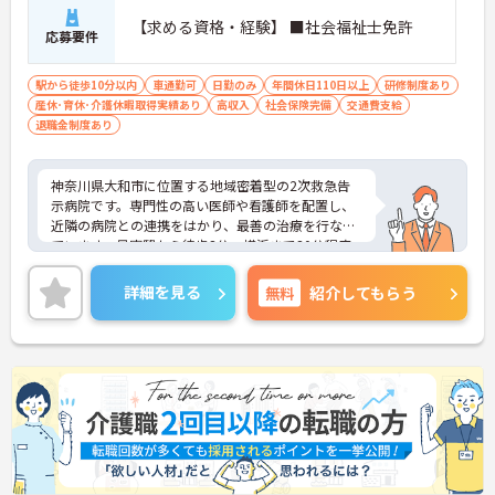
【求める資格・経験】 ■社会福祉士免許
応募要件
駅から徒歩10分以内
車通勤可
日勤のみ
年間休日110日以上
研修制度あり
産休･育休･介護休暇取得実績あり
高収入
社会保険完備
交通費支給
退職金制度あり
神奈川県大和市に位置する地域密着型の2次救急告
示病院です。専門性の高い医師や看護師を配置し、
近隣の病院との連携をはかり、最善の治療を行なっ
ています。最寄駅から徒歩3分、横浜まで30分程度
とアクセスの良い立地で通勤に便利です。残業もほ
とんどございませんのでプライベートや家庭との両
詳細を見る
無料
紹介してもらう
立もしやすい環境です。
ご興味ある方には、面接対策ポイントなど、さらに
詳細をお話しいたしますのでお気軽にご相談くださ
い。