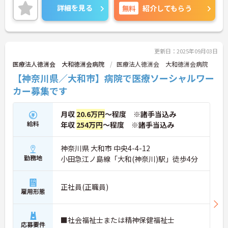
た福利厚生も魅力的で、長く働き続けられる職場で
詳細を見る
無料
紹介してもらう
す。興味のある方はぜひご応募ください。
更新日：2025年09月03日
医療法人徳洲会 大和徳洲会病院
医療法人徳洲会 大和徳洲会病院
【神奈川県／大和市】病院で医療ソーシャルワー
カー募集です
月収
20.6万円
～程度 ※諸手当込み
給料
年収
254万円
～程度 ※諸手当込み
神奈川県 大和市 中央4-4-12
勤務地
小田急江ノ島線「大和(神奈川)駅」徒歩4分
正社員(正職員)
雇用形態
■社会福祉士または精神保健福祉士
応募要件