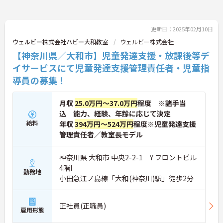
更新日：2025年02月10日
ウェルビー株式会社ハビー大和教室
ウェルビー株式会社
【神奈川県／大和市】児童発達支援・放課後等デ
イサービスにて児童発達支援管理責任者・児童指
導員の募集！
月収
25.0万円～37.0万円
程度 ※諸手当
込 能力、経験、年齢に応じて決定
給料
年収
394万円～524万円
程度※児童発達支援
管理責任者／教室長モデル
神奈川県 大和市 中央2-2-1 Y フロントビル
4階I
勤務地
小田急江ノ島線「大和(神奈川)駅」徒歩2分
正社員(正職員)
雇用形態