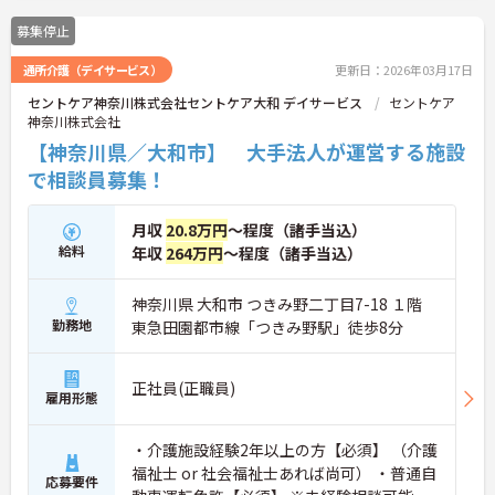
募集停止
通所介護（デイサービス）
更新日：2026年03月17日
セントケア神奈川株式会社セントケア大和 デイサービス
セントケア
神奈川株式会社
【神奈川県／大和市】 大手法人が運営する施設
で相談員募集！
月収
20.8万円
～程度（諸手当込）
給料
年収
264万円
～程度（諸手当込）
神奈川県 大和市 つきみ野二丁目7-18 １階
勤務地
東急田園都市線「つきみ野駅」徒歩8分
正社員(正職員)
雇用形態
・介護施設経験2年以上の方【必須】 （介護
福祉士 or 社会福祉士あれば尚可） ・普通自
応募要件