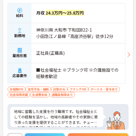
月収
24.3万円～25.8万円
給料
神奈川県 大和市 下和田822-1
勤務地
小田急江ノ島線「高座渋谷駅」徒歩12分
正社員(正職員)
雇用形態
■社会福祉士 ※ブランク可 ※介護施設での
応募要件
経験者歓迎
未経験OK
住宅手当・補助
日勤のみ
ブランクOK
ボーナス・賞与あり
社会保険完備
交通費支給
退職金制度あり
地域に密着した支援を行う職場です。社会福祉士と
しての経験を活かし、地域の高齢者やその家族に寄
り添った支援を提供することができます。チュータ
ー制度や資格取得支援があり、安心して成長できる
環境が整っています。住宅手当、扶養手当等充実し