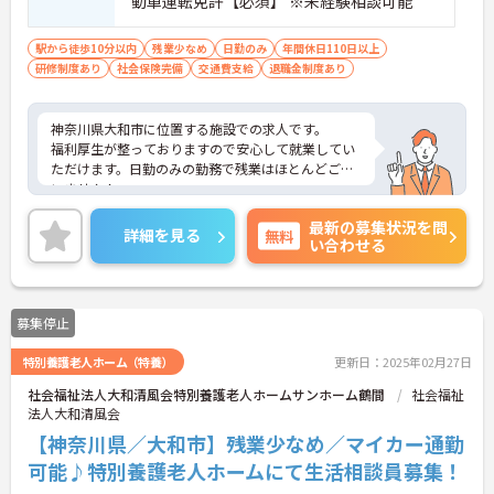
動車運転免許【必須】 ※未経験相談可能
駅から徒歩10分以内
残業少なめ
日勤のみ
年間休日110日以上
研修制度あり
社会保険完備
交通費支給
退職金制度あり
神奈川県大和市に位置する施設での求人です。
福利厚生が整っておりますので安心して就業してい
ただけます。日勤のみの勤務で残業はほとんどござ
いません！
ご興味のある方は是非お気軽にお問い合わせくださ
最新の募集状況を問
い。
詳細を見る
無料
い合わせる
募集停止
特別養護老人ホーム（特養）
更新日：2025年02月27日
社会福祉法人大和清風会特別養護老人ホームサンホーム鶴間
社会福祉
法人大和清風会
【神奈川県／大和市】残業少なめ／マイカー通勤
可能♪特別養護老人ホームにて生活相談員募集！