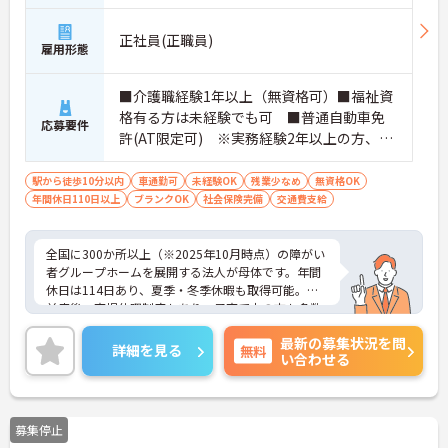
ます。これにより、ご入居者様へのサービス向上や
スタッフが働きやすい環境づくりにしっかりと時間
正社員(正職員)
を投資することができます。
雇用形態
・年間休日114日の実績に加え、全社平均の月間残
業時間は10時間程度と少なめです。ご自身の生活も
■介護職経験1年以上（無資格可）■福祉資
大切にしながら、メリハリをつけて長期的にキャリ
アを深めていくことが可能です。
格有る方は未経験でも可 ■普通自動車免
応募要件
・定年が70歳まで、再雇用制度で75歳まで設定され
許(AT限定可) ※実務経験2年以上の方、障
ており、シニア世代になっても長く安定して働ける
がい者福祉に関する経験をお持ちの方大歓
基盤があります。また、車・バイク通勤の方に向け
迎
駅から徒歩10分以内
車通勤可
未経験OK
残業少なめ
無資格OK
た無料駐車場の完備や、年末年始手当、従業員紹介
年間休日110日以上
ブランクOK
社会保険完備
交通費支給
制度（リファラル）、インフルエンザ手当といった
細やかなサポートも充実しています。
全国に300か所以上（※2025年10月時点）の障がい
者グループホームを展開する法人が母体です。年間
休日は114日あり、夏季・冬季休暇も取得可能。産
前産後・育児休暇制度もあり、子育て中の方も多数
活躍中で、ワークライフバランスを大切にしながら
最新の募集状況を問
働ける環境が整っています。研修制度や外部勉強会
詳細を見る
無料
い合わせる
の受講支援もあり、スキルアップもしっかりサポー
ト。将来的には管理者やエリアマネージャーへのキ
ャリアアップも目指せます。20代から60代まで幅広
い年代のスタッフが活躍しており、和やかな雰囲気
募集停止
の職場です。介護経験を活かしたい方、福祉の資格