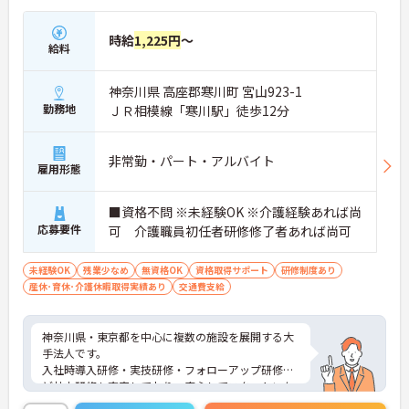
時給
1,225円
～
給料
神奈川県 高座郡寒川町 宮山923-1
勤務地
ＪＲ相模線「寒川駅」徒歩12分
非常勤・パート・アルバイト
雇用形態
■資格不問 ※未経験OK ※介護経験あれば尚
応募要件
可 介護職員初任者研修修了者あれば尚可
未経験OK
残業少なめ
無資格OK
資格取得サポート
研修制度あり
産休･育休･介護休暇取得実績あり
交通費支給
神奈川県・東京都を中心に複数の施設を展開する大
手法人です。
入社時導入研修・実技研修・フォローアップ研修な
ど社内研修も充実しており、安心してスタートいた
だけます。