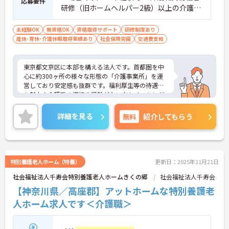
応募要件
研修（旧ホームヘルパー2級）以上の介護資
格をお持ちの方優遇
未経験OK
無資格OK
資格取得サポート
研修制度あり
産休･育休･介護休暇取得実績あり
社会保険完備
交通費支給
東京都文京区に本部を構える法人です。首都圏を中
心に約300ヶ所の様々な形態の「介護事業所」を運
営しており安定感も抜群です。福利厚生等の待遇面
も魅力♪介護系の資格や経験がない方もチャレンジ
OK◎資格取得支援もあり働きながらスキルアップも
目指します。ご興味ある方には、面接対策ポイント
詳細を見る
無料
紹介してもらう
など、さらに詳細をお話しいたしますのでお気軽に
ご相談ください！
特別養護老人ホーム（特養）
更新日：2025年11月21日
社会福祉法人千寿会特別養護老人ホームきくの郷
社会福祉法人千寿会
【神奈川県／高座郡】アットホームな特別養護老
人ホーム求人です＜介護職＞