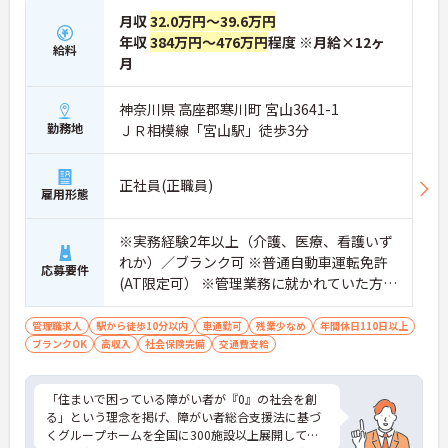
月収
32.0万円～39.6万円
年収
384万円～476万円
程度 ※月給×12ヶ
給料
月
神奈川県 高座郡寒川町 宮山3641-1
勤務地
ＪＲ相模線「宮山駅」徒歩3分
正社員(正職員)
雇用形態
※実務経験2年以上（介護、医療、看護いず
れか）／ブランク可 ※普通自動車運転免許
応募要件
(AT限定可） ※管理業務に就かれていた方歓
迎
管理職求人
駅から徒歩10分以内
車通勤可
残業少なめ
年間休日110日以上
ブランクOK
高収入
社会保険完備
交通費支給
「住まいで困っている障がい者が『0』の社会を創
る」という理念を掲げ、障がい者総合支援法に基づ
くグループホームを全国に300施設以上展開してい