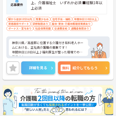
上、介護福祉士 いずれか必須 ■経験1年以
応募要件
上必須
駅から徒歩10分以内
残業少なめ
住宅手当・補助
年間休日110日以上
資格取得サポート
研修制度あり
産休･育休･介護休暇取得実績あり
ボーナス・賞与あり
社会保険完備
交通費支給
退職金制度あり
神奈川県／高座郡に位置する介護付き有料老人ホー
ムにおける、正社員介護職の募集です！
年間休日110日以上♪福利厚生が整った環境での就
業です！
ご興味ある方には、面接対策ポイントなど、さらに
詳細をお話しいたしますのでお気軽にご相談くださ
詳細を見る
無料
紹介してもらう
い。