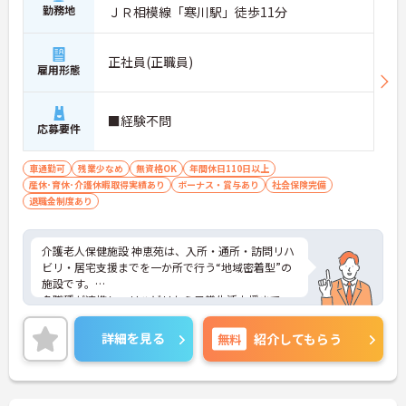
勤務地
ＪＲ相模線「寒川駅」徒歩11分
正社員(正職員)
雇用形態
■経験不問
応募要件
車通勤可
残業少なめ
無資格OK
年間休日110日以上
産休･育休･介護休暇取得実績あり
ボーナス・賞与あり
社会保険完備
退職金制度あり
介護老人保健施設 神恵苑は、入所・通所・訪問リハ
ビリ・居宅支援までを一か所で行う“地域密着型”の
施設です。
多職種が連携し、リハビリから日常生活支援まで一
体的にサポートできる環境が整っています。ご利用
者さまの在宅復帰や生活維持にしっかり向き合える
詳細を見る
無料
紹介してもらう
のが魅力。さらに、年間休日114日・残業少なめと
働きやすさにも配慮されており、未経験からでも安
心してスタートできる体制が整っています。安定し
た環境で長く働きたい方におすすめです！