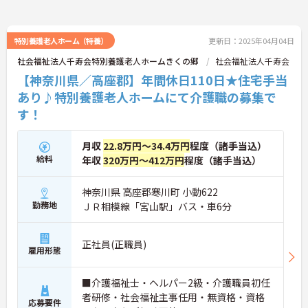
特別養護老人ホーム（特養）
更新日：2025年04月04日
社会福祉法人千寿会特別養護老人ホームきくの郷
社会福祉法人千寿会
【神奈川県／高座郡】年間休日110日★住宅手当
あり♪特別養護老人ホームにて介護職の募集で
す！
月収
22.8万円～34.4万円
程度（諸手当込）
給料
年収
320万円～412万円
程度（諸手当込）
神奈川県 高座郡寒川町 小動622
勤務地
ＪＲ相模線「宮山駅」バス・車6分
正社員(正職員)
雇用形態
■介護福祉士・ヘルパー2級・介護職員初任
者研修・社会福祉主事任用・無資格・資格
応募要件