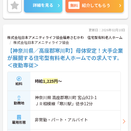
資格取得のための支援制度もあり、働きながらスキ
詳細を見る
無料
紹介してもらう
ルアップも目指せます。
施設形態が豊富なため、キャリアアップの際には
様々な業種での経験を積むこともできます。
ご興味ある方には、面接対策ポイントなど、さらに
詳細をお話しいたしますのでお気軽にご相談くださ
更新日：2026年02月10日
い！
株式会社日本アメニティライフ協会福寿さむかわ 住宅型有料老人ホーム
株式会社日本アメニティライフ協会
【神奈川県／高座郡寒川町】母体安定！大手企業
が展開する住宅型有料老人ホームでの求人です。
＜夜勤専従＞
時給
1,225円
～
給料
神奈川県 高座郡寒川町 宮山923-1
勤務地
ＪＲ相模線「寒川駅」徒歩12分
非常勤・パート・アルバイト
雇用形態