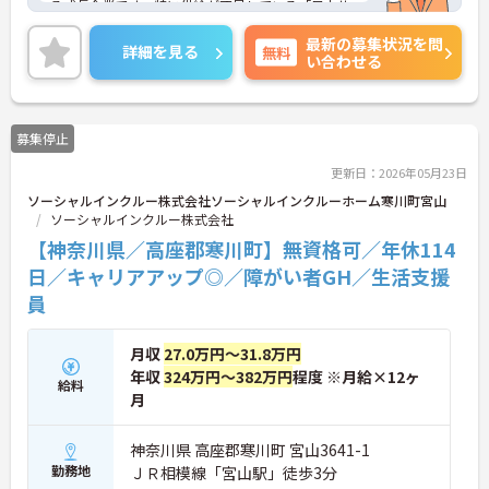
る成長企業です。特に供給が不足している「日中サ
ービス支援型」に注力し、重度化・高齢化する障が
最新の募集状況を問
い者の方々が安心して暮らせる社会インフラの整備
詳細を見る
無料
い合わせる
に貢献しています。全施設がグループホーム用に新
築設計されており、バリアフリーやオートロックを
備えた安全な環境を提供しています。また、福祉業
界の課題である働きやすさの改善にも積極的に取り
募集停止
組んでおり、請求業務や行政対応などの事務作業を
本社専門部署が一括で担うことで現場の負担を大き
更新日：2026年05月23日
く軽減しています。年間休日114日、月平均残業10
ソーシャルインクルー株式会社ソーシャルインクルーホーム寒川町宮山
時間程度という実績に加え、明確な評価制度に基づ
ソーシャルインクルー株式会社
くキャリアパスを用意することで、従業員満足度の
向上を実現しています。今後もグループホームの積
【神奈川県／高座郡寒川町】無資格可／年休114
極的な展開を継続しながら、サービスの質とスタッ
日／キャリアアップ◎／障がい者GH／生活支援
フの働きがいの双方を高め続ける、社会貢献性と成
員
長性を兼ね備えた魅力的な法人です。
★おすすめPOINT★
月収
27.0万円～31.8万円
・年に1回の評価に基づく昇給制度や、エリアマネ
年収
324万円～382万円
程度 ※月給×12ヶ
ージャー、シニアマネージャーへと続く明確な役職
給料
ステップが用意されています。全国に施設を展開す
月
る成長企業だからこそ、実績に応じた新たなポジシ
ョンへの挑戦が叶います。
神奈川県 高座郡寒川町 宮山3641-1
・施設運営において負担となりやすい請求業務や行
勤務地
ＪＲ相模線「宮山駅」徒歩3分
政対応を本社の専門部署が全面的にバックアップし