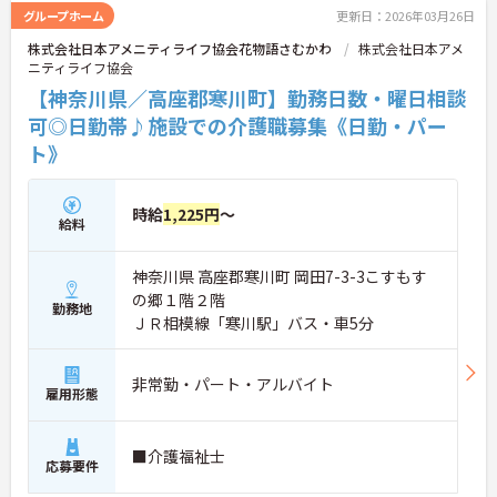
グループホーム
更新日：2026年03月26日
株式会社日本アメニティライフ協会花物語さむかわ
株式会社日本アメ
ニティライフ協会
【神奈川県／高座郡寒川町】勤務日数・曜日相談
可◎日勤帯♪施設での介護職募集《日勤・パー
ト》
時給
1,225円
～
給料
神奈川県 高座郡寒川町 岡田7-3-3こすもす
の郷１階２階
勤務地
ＪＲ相模線「寒川駅」バス・車5分
非常勤・パート・アルバイト
雇用形態
■介護福祉士
応募要件