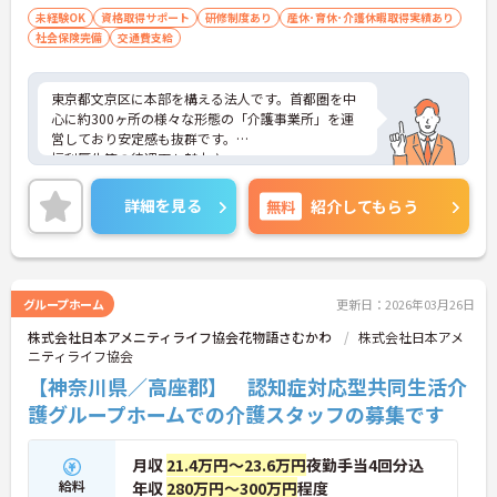
未経験OK
資格取得サポート
研修制度あり
産休･育休･介護休暇取得実績あり
社会保険完備
交通費支給
東京都文京区に本部を構える法人です。首都圏を中
心に約300ヶ所の様々な形態の「介護事業所」を運
営しており安定感も抜群です。
福利厚生等の待遇面も魅力♪
ご興味ある方には、面接対策ポイントなど、さらに
詳細をお話しいたしますのでお気軽にご相談くださ
詳細を見る
無料
紹介してもらう
い！
グループホーム
更新日：2026年03月26日
株式会社日本アメニティライフ協会花物語さむかわ
株式会社日本アメ
ニティライフ協会
【神奈川県／高座郡】 認知症対応型共同生活介
護グループホームでの介護スタッフの募集です
月収
21.4万円～23.6万円
夜勤手当4回分込
給料
年収
280万円～300万円
程度