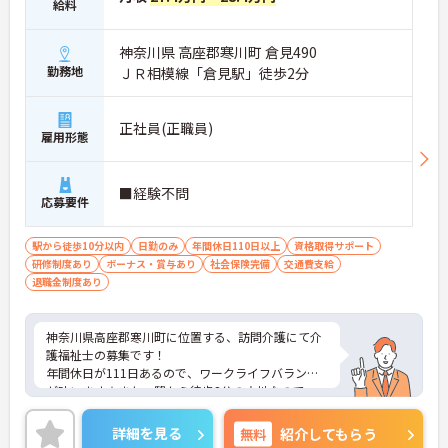
給料
神奈川県 高座郡寒川町 倉見490
勤務地
ＪＲ相模線「倉見駅」徒歩2分
正社員(正職員)
雇用形態
■経験不問
応募要件
駅から徒歩10分以内
日勤のみ
年間休日110日以上
資格取得サポート
研修制度あり
ボーナス・賞与あり
社会保険完備
交通費支給
退職金制度あり
神奈川県高座郡寒川町に位置する、訪問介護にて介
護福祉士の募集です！
年間休日が111日あるので、ワークライフバランス
が叶います☆また、駅から徒歩2分の立地なので、
通勤らくらくです♪
ご興味のある方には、面接対策ポイントなど、さら
詳細を見る
無料
紹介してもらう
に詳細をお話しいたしますのでお気軽にご相談くだ