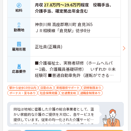
月収
27.8万円～29.6万円
程度 役職手当、
給料
介護手当、確定拠出年金含む
神奈川県 高座郡寒川町 倉見365
勤務地
ＪＲ相模線「倉見駅」徒歩8分
正社員(正職員)
雇用形態
■介護福祉士、実務者研修（ホームヘルパ
ー1級、介護職員基礎研修） いずれか ※未
応募要件
経験可 ■普通自動車免許（運転ができる
方）※事業所により異なります
駅から徒歩10分以内
日勤のみ
資格取得サポート
研修制度あり
ボーナス・賞与あり
社会保険完備
交通費支給
退職金制度あり
同社は地域に密着した介護の総合事業者として、温
かい家庭的な介護のご提供を大切に、各サービスを
提供しています。従来の均一化された介護サービス
ではなく、「その人らしさ」を大切にした夢のある
暮らしを楽しんでいただくため、音楽療法士による