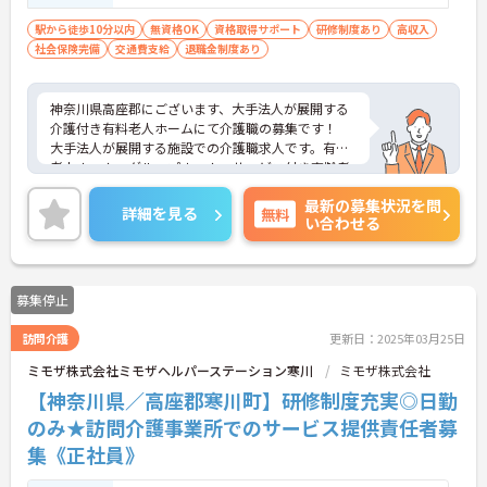
駅から徒歩10分以内
無資格OK
資格取得サポート
研修制度あり
高収入
社会保険完備
交通費支給
退職金制度あり
神奈川県高座郡にございます、大手法人が展開する
介護付き有料老人ホームにて介護職の募集です！
大手法人が展開する施設での介護職求人です。有料
老人ホーム・グループホーム・サービス付き高齢者
向け住宅・デイサービス・ショートステイ等、首都
最新の募集状況を問
圏を中心に、65の介護施設を展開しております。
詳細を見る
無料
い合わせる
現場を知るスタッフがマネジメント側にいるため、
意思や意見も通りやすく風通しのよい職場です。
研修プログラムも充実しており、キャリアアップも
目指せます。
募集停止
ご興味のある方は是非お気軽にお問い合わせくださ
い。
訪問介護
更新日：2025年03月25日
ミモザ株式会社ミモザヘルパーステーション寒川
ミモザ株式会社
【神奈川県／高座郡寒川町】研修制度充実◎日勤
のみ★訪問介護事業所でのサービス提供責任者募
集《正社員》