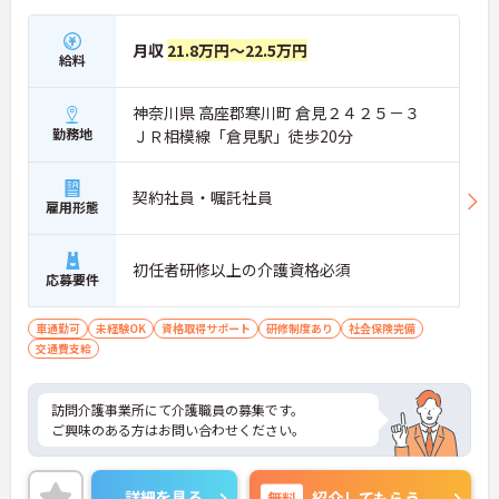
月収
21.8万円～22.5万円
給料
神奈川県 高座郡寒川町 倉見２４２５－３
勤務地
ＪＲ相模線「倉見駅」徒歩20分
契約社員・嘱託社員
雇用形態
初任者研修以上の介護資格必須
応募要件
車通勤可
未経験OK
資格取得サポート
研修制度あり
社会保険完備
交通費支給
訪問介護事業所にて介護職員の募集です。
ご興味のある方はお問い合わせください。
詳細を見る
無料
紹介してもらう