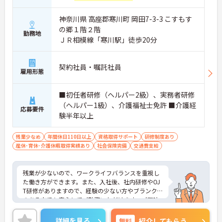
神奈川県 高座郡寒川町 岡田7-3-3 こすもす
の郷１階２階
勤務地
ＪＲ相模線「寒川駅」徒歩20分
契約社員・嘱託社員
雇用形態
■初任者研修（ヘルパー2級）、実務者研修
（ヘルパー1級）、介護福祉士免許 ■介護経
応募要件
験半年以上
残業少なめ
年間休日110日以上
資格取得サポート
研修制度あり
産休･育休･介護休暇取得実績あり
社会保険完備
交通費支給
残業が少ないので、ワークライフバランスを重視し
た働き方ができます。また、入社後、社内研修やOJ
T研修がありますので、経験の少ない方やブランク
のある方でも安心してご勤務いただけます。ご興味
ある方には、面接のポイントなど、さらに詳細をお
話致しますのでお気軽にご相談ください。
詳細を見る
無料
紹介してもらう