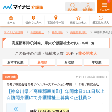
0
0
求人検索
会員登録
メニュー
ホーム
初めての方へ
面談会場一覧
保存した求人
最近見た求人
マイナビ介護職
介護福祉士
神奈川県
高座郡寒川町
神奈川県の介
高座郡寒川町(神奈川県)の介護福祉士
の求人・転職一覧
16
この条件の介護・福祉求人数
非公開求人
件 ＋
おすすめ順
新着順
月収順
年収順
訪問介護
更新日：2026年08月07日
ミモザ株式会社ミモザヘルパーステーション寒川
ミモザ株式会社
【神奈川県／高座郡寒川町】年間休日111日以上
☆訪問介護にて介護福祉士募集＜正社員＞
月収
27.4万円～28.4万円