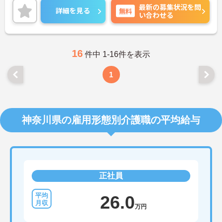
最新の募集状況を問
ミモザ楽団コンサート、「生涯現役塾」や「“奏”快
詳細を見る
無料
い合わせる
体操」といったオリジナルプログラム、ドイツ式リ
ハビリ機器やヒューマノイドロボットの導入等、
様々な取り組みも行っています。
16
件中 1-16件を表示
1
神奈川県の雇用形態別介護職の平均給与
正社員
26.0
万円