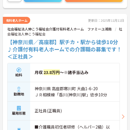
有料老人ホーム
更新日：2025年11月11日
社会福祉法人伸こう福祉会介護付有料老人ホーム ファミーユ湘南
社
会福祉法人伸こう福祉会
【神奈川県／高座郡】駅チカ・駅から徒歩10分
♪介護付有料老人ホームでの介護職の募集です！
＜正社員＞
月収
23.8万円
～※諸手当込み
給料
神奈川県 高座郡寒川町 大曲1-6-20
勤務地
ＪＲ相模線「香川(神奈川)駅」徒歩10分
正社員(正職員)
雇用形態
■介護職員初任者研修（ヘルパー2級）以