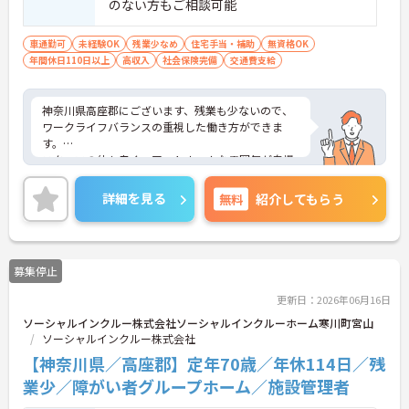
のない方もご相談可能
車通勤可
未経験OK
残業少なめ
住宅手当・補助
無資格OK
年間休日110日以上
高収入
社会保険完備
交通費支給
神奈川県高座郡にございます、残業も少ないので、
ワークライフバランスの重視した働き方ができま
す。
スタッフの仲も良く、アットホームな雰囲気が自慢
です。
年間休日110日で、お休み多めなので、プライベー
詳細を見る
無料
紹介してもらう
トの時間もしっかり確保できます！
住宅手当もございますので、遠方からのご転職の方
も安心できます。
ご興味ある方には、面接対策ポイントなど、詳細を
募集停止
お話しいたしますのでお気軽にご相談ください。
更新日：2026年06月16日
ソーシャルインクルー株式会社ソーシャルインクルーホーム寒川町宮山
ソーシャルインクルー株式会社
【神奈川県／高座郡】定年70歳／年休114日／残
業少／障がい者グループホーム／施設管理者