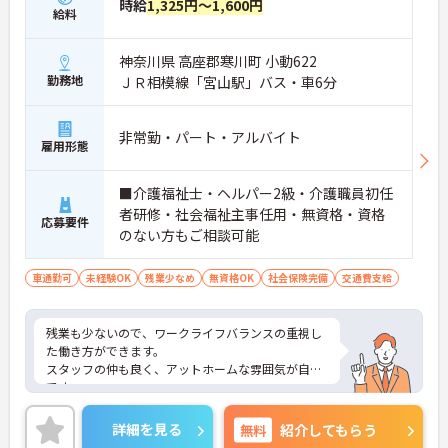
時給
1,325円～1,600円
給料
神奈川県 高座郡寒川町 小動622
勤務地
ＪＲ相模線「宮山駅」バス・車6分
非常勤・パート・アルバイト
雇用形態
■介護福祉士・ヘルパー2級・介護職員初任
者研修・社会福祉主事任用・無資格・資格
応募要件
のない方もご相談可能
車通勤可
未経験OK
残業少なめ
無資格OK
社会保険完備
交通費支給
残業も少ないので、ワークライフバランスの重視し
た働き方ができます。
スタッフの仲も良く、アットホームな雰囲気が自慢
です。
ご興味ある方には、面接対策ポイントなど、詳細を
お話しいたしますのでお気軽にご相談ください。
詳細を見る
無料
紹介してもらう