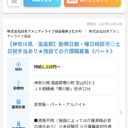
更新日：2025年12月12日
株式会社日本アメニティライフ協会福寿さむかわ
株式会社日本アメニ
ティライフ協会
【神奈川県／高座郡】勤務日数・曜日相談可◎土
日祝手当あり★施設での介護職募集《パート》
時給
1,225円
～
給料
神奈川県 高座郡寒川町 宮山923-1
勤務地
ＪＲ相模線「寒川駅」徒歩12分
非常勤・パート・アルバイト
雇用形態
■資格不問（ 施設によっては介護資格必須
の場合あり） ※未経験可 ※介護職員初任者