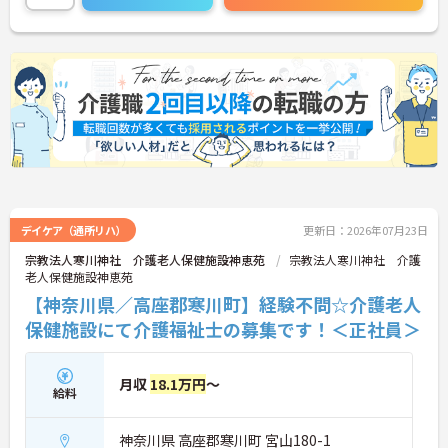
さい！
デイケア（通所リハ）
更新日：2026年07月23日
宗教法人寒川神社 介護老人保健施設神恵苑
宗教法人寒川神社 介護
老人保健施設神恵苑
【神奈川県／高座郡寒川町】経験不問☆介護老人
保健施設にて介護福祉士の募集です！＜正社員＞
月収
18.1万円
～
給料
神奈川県 高座郡寒川町 宮山180-1