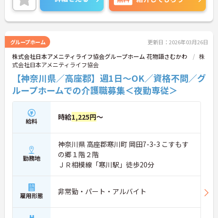
利用者様には「安全・安心・清潔をベースに笑顔の
ある生活」の提供を目指し、働くスタッフが「職場
の風通しが良く、自分の働きがきちんと評価されて
いる」と実感できる環境づくりに取り組んでいま
グループホーム
更新日：2026年03月26日
す。
株式会社日本アメニティライフ協会グループホーム 花物語さむかわ
株
式会社日本アメニティライフ協会
【神奈川県／高座郡】週1日～OK／資格不問／グ
ループホームでの介護職募集＜夜勤専従＞
時給
1,225円
～
給料
神奈川県 高座郡寒川町 岡田7-3-3 こすもす
の郷１階２階
勤務地
ＪＲ相模線「寒川駅」徒歩20分
非常勤・パート・アルバイト
雇用形態