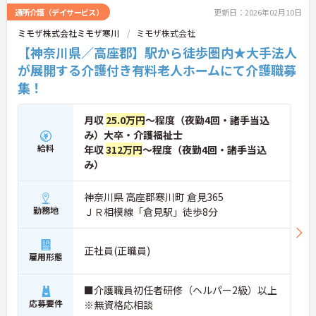
をお持ちの方、安定した法人でキャリアを築きたい
通所介護（デイサービス）
更新日：2026年02月10日
方におすすめです。
ミモザ株式会社ミモザ寒川
ミモザ株式会社
★おすすめPOINT★
【神奈川県／高座郡】駅から徒歩圏内★大手法人
・生活支援員からスタートし、サービス管理責任者
やエリアマネージャーへと続く明確なステップアッ
が展開する介護付き有料老人ホームにて介護職募
プの道筋が用意されています。急成長中の企業であ
集！
るためポストも豊富にあり、専門性を高めながらマ
ネジメント職への挑戦も視野に入れていただけま
す。
月収
25.0万円
～程度（夜勤4回・諸手当込
・年間休日114日、残業月平均10時間程度という就
み）大卒・介護福祉士
業環境に加え、産前産後休暇や育児休暇制度がしっ
給料
年収
312万円
～程度（夜勤4回・諸手当込
かりと整備されています。オンとオフの切り替えを
み）
明確にし、心身ともに充実した状態で長くご活躍い
ただけます。
・グループホーム一棟あたりの入居者様20名定員を
神奈川県 高座郡寒川町 倉見365
常時2～4名のスタッフで支援、国基準を上回る人員
勤務地
ＪＲ相模線「倉見駅」徒歩8分
配置や夜間複数名体制が敷かれているため、業務に
追われることなくご利用者様のペースに合わせたサ
ポートが可能です。施設も専用設計で働きやすく、
正社員(正職員)
雇用形態
ご自身の理想とする福祉を実践できる環境が整って
います。
■介護職員初任者研修（ヘルパー2級）以上
応募要件
※無資格応相談