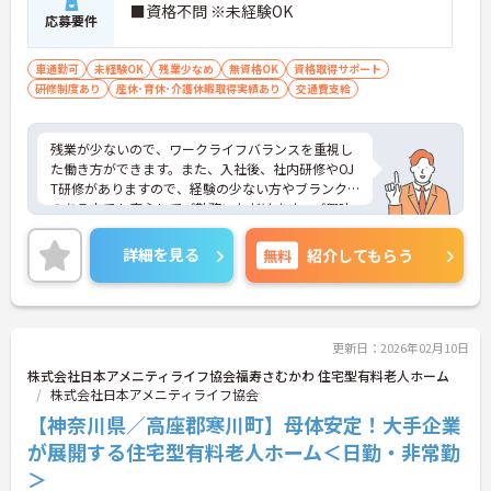
■資格不問 ※未経験OK
応募要件
車通勤可
未経験OK
残業少なめ
無資格OK
資格取得サポート
研修制度あり
産休･育休･介護休暇取得実績あり
交通費支給
残業が少ないので、ワークライフバランスを重視し
た働き方ができます。また、入社後、社内研修やOJ
T研修がありますので、経験の少ない方やブランク
のある方でも安心してご勤務いただけます。ご興味
ある方には、面接のポイントなど、さらに詳細をお
話致しますのでお気軽にご相談ください。
詳細を見る
無料
紹介してもらう
更新日：2026年02月10日
株式会社日本アメニティライフ協会福寿さむかわ 住宅型有料老人ホーム
株式会社日本アメニティライフ協会
【神奈川県／高座郡寒川町】母体安定！大手企業
が展開する住宅型有料老人ホーム＜日勤・非常勤
＞