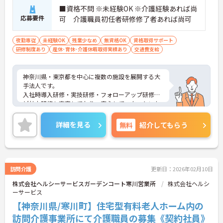
■資格不問 ※未経験OK ※介護経験あれば尚
応募要件
可 介護職員初任者研修修了者あれば尚可
夜勤専従
未経験OK
残業少なめ
無資格OK
資格取得サポート
研修制度あり
産休･育休･介護休暇取得実績あり
交通費支給
神奈川県・東京都を中心に複数の施設を展開する大
手法人です。
入社時導入研修・実技研修・フォローアップ研修な
ど社内研修も充実しており、安心してスタートいた
だけます。
資格取得のための支援制度もあり、働きながらスキ
詳細を見る
無料
紹介してもらう
ルアップも目指せます。
施設形態が豊富なため、キャリアアップの際には
様々な業種での経験を積むこともできます。
ご興味ある方には、面接対策ポイントなど、さらに
詳細をお話しいたしますのでお気軽にご相談くださ
訪問介護
更新日：2026年02月10日
い！
株式会社ヘルシーサービスガーデンコート寒川営業所
株式会社ヘルシ
ーサービス
【神奈川県/寒川町】住宅型有料老人ホーム内の
訪問介護事業所にて介護職員の募集《契約社員》