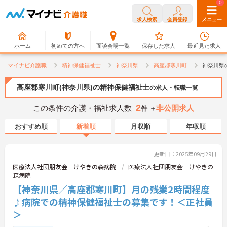
0
0
求人検索
会員登録
メニュー
ホーム
初めての方へ
面談会場一覧
保存した求人
最近見た求人
マイナビ介護職
精神保健福祉士
神奈川県
高座郡寒川町
神奈川県
高座郡寒川町(神奈川県)の精神保健福祉士
の求人・転職一覧
2
この条件の介護・福祉求人数
非公開求人
件 ＋
おすすめ順
新着順
月収順
年収順
更新日：2025年09月29日
医療法人社団朋友会 けやきの森病院
医療法人社団朋友会 けやきの
森病院
【神奈川県／高座郡寒川町】月の残業2時間程度
♪病院での精神保健福祉士の募集です！＜正社員
＞