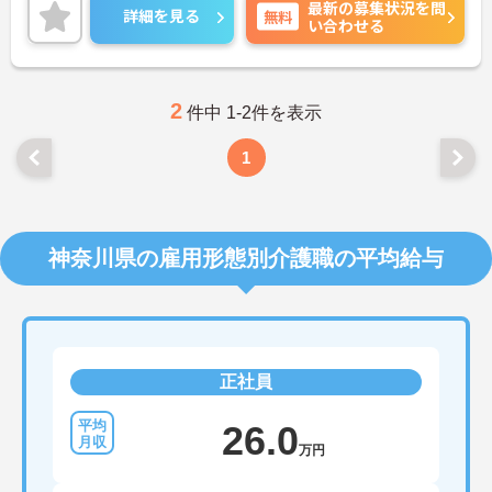
最新の募集状況を問
働ける環境が整っています。研修制度や外部勉強会
詳細を見る
無料
い合わせる
の受講支援もあり、スキルアップもしっかりサポー
ト。将来的には管理者やエリアマネージャーへのキ
ャリアアップも目指せます。20代から60代まで幅広
い年代のスタッフが活躍しており、和やかな雰囲気
の職場です。介護経験を活かしたい方、福祉の資格
2
件中 1-2件を表示
をお持ちの方、安定した法人でキャリアを築きたい
方におすすめです。
1
★おすすめPOINT★
・生活支援員からスタートし、サービス管理責任者
やエリアマネージャーへと続く明確なステップアッ
プの道筋が用意されています。急成長中の企業であ
神奈川県の雇用形態別介護職の平均給与
るためポストも豊富にあり、専門性を高めながらマ
ネジメント職への挑戦も視野に入れていただけま
す。
・年間休日114日、残業月平均10時間程度という就
業環境に加え、産前産後休暇や育児休暇制度がしっ
かりと整備されています。オンとオフの切り替えを
正社員
明確にし、心身ともに充実した状態で長くご活躍い
ただけます。
・グループホーム一棟あたりの入居者様20名定員を
26.0
常時2～4名のスタッフで支援、国基準を上回る人員
万円
配置や夜間複数名体制が敷かれているため、業務に
追われることなくご利用者様のペースに合わせたサ