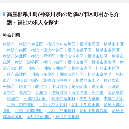
高座郡寒川町(神奈川県)の近隣の市区町村から介
護・福祉の求人を探す
神奈川県
横浜市
横浜市鶴見区
横浜市神奈川区
横浜市西区
横浜市中区
横浜市南区
横浜市保土ケ谷区
横浜市磯子区
横浜市金沢区
横浜市港北区
横浜市戸塚区
横浜市港南区
横浜市旭区
横浜市
緑区
横浜市瀬谷区
横浜市栄区
横浜市泉区
横浜市青葉区
横
浜市都筑区
川崎市
川崎市川崎区
川崎市幸区
川崎市中原区
川崎市高津区
川崎市多摩区
川崎市宮前区
川崎市麻生区
相模
原市
相模原市緑区
相模原市中央区
相模原市南区
横須賀市
平塚市
鎌倉市
藤沢市
小田原市
茅ヶ崎市
逗子市
三浦市
秦野市
厚木市
大和市
伊勢原市
海老名市
座間市
南足柄市
綾瀬市
三浦郡葉山町
高座郡寒川町
中郡大磯町
中郡二宮町
足柄上郡中井町
足柄上郡大井町
足柄上郡松田町
足柄上郡山
北町
足柄上郡開成町
足柄下郡箱根町
足柄下郡真鶴町
足柄下
郡湯河原町
愛甲郡愛川町
愛甲郡清川村