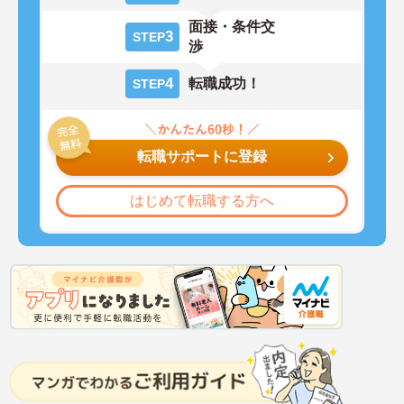
面接・条件交
3
STEP
渉
4
転職成功！
STEP
転職サポートに登録
はじめて転職する方へ