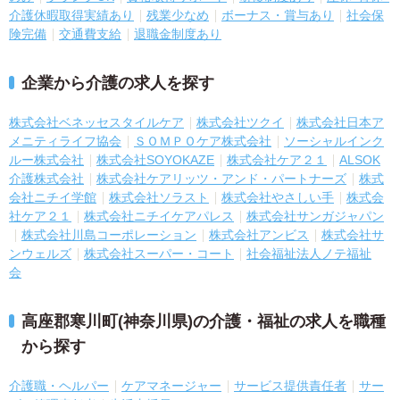
介護休暇取得実績あり
残業少なめ
ボーナス・賞与あり
社会保
険完備
交通費支給
退職金制度あり
企業から介護の求人を探す
株式会社ベネッセスタイルケア
株式会社ツクイ
株式会社日本ア
メニティライフ協会
ＳＯＭＰＯケア株式会社
ソーシャルインク
ルー株式会社
株式会社SOYOKAZE
株式会社ケア２１
ALSOK
介護株式会社
株式会社ケアリッツ・アンド・パートナーズ
株式
会社ニチイ学館
株式会社ソラスト
株式会社やさしい手
株式会
社ケア２１
株式会社ニチイケアパレス
株式会社サンガジャパン
株式会社川島コーポレーション
株式会社アンビス
株式会社サ
ンウェルズ
株式会社スーパー・コート
社会福祉法人ノテ福祉
会
高座郡寒川町(神奈川県)の介護・福祉の求人を職種
から探す
介護職・ヘルパー
ケアマネージャー
サービス提供責任者
サー