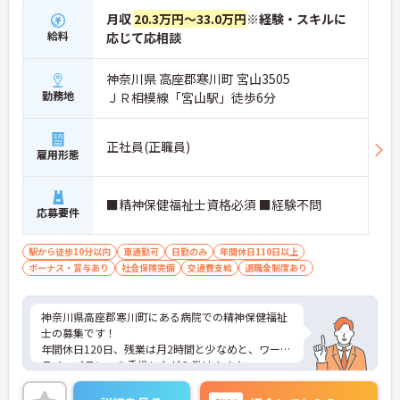
月収
20.3万円～33.0万円
※経験・スキルに
給料
応じて応相談
神奈川県 高座郡寒川町 宮山3505
勤務地
ＪＲ相模線「宮山駅」徒歩6分
正社員(正職員)
雇用形態
■精神保健福祉士資格必須 ■経験不問
応募要件
駅から徒歩10分以内
車通勤可
日勤のみ
年間休日110日以上
ボーナス・賞与あり
社会保険完備
交通費支給
退職金制度あり
神奈川県高座郡寒川町にある病院での精神保健福祉
士の募集です！
年間休日120日、残業は月2時間と少なめと、ワーク
ライフバランスを重視しながら働けます♪
駅徒歩6分とアクセスも良く、車・自転車・バイク
での通勤もOKです！駐車・駐輪場も無料です☆