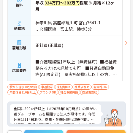
年収
324万円～382万円
程度 ※月給×12ヶ
給料
月
神奈川県 高座郡寒川町 宮山3641-1
勤務地
ＪＲ相模線「宮山駅」徒歩3分
正社員(正職員)
雇用形態
■介護職経験1年以上（無資格可）■福祉資
格有る方は未経験でも可 ■普通自動車免
応募要件
許(AT限定可) ※実務経験2年以上の方、障
がい者福祉に関する経験をお持ちの方大歓
迎
駅から徒歩10分以内
車通勤可
未経験OK
残業少なめ
無資格OK
年間休日110日以上
ブランクOK
社会保険完備
交通費支給
全国に300か所以上（※2025年10月時点）の障がい
者グループホームを展開する法人が母体です。年間
休日は114日あり、夏季・冬季休暇も取得可能。産
前産後・育児休暇制度もあり、子育て中の方も多数
活躍中で、ワークライフバランスを大切にしながら