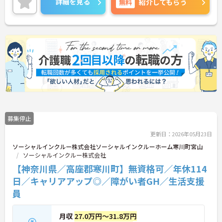
詳細を見る
無料
紹介してもらう
ご興味がある方はご面接のポイントをお伝えします
ので、お気軽にお問い合わせください！
募集停止
更新日：2026年05月23日
ソーシャルインクルー株式会社ソーシャルインクルーホーム寒川町宮山
ソーシャルインクルー株式会社
【神奈川県／高座郡寒川町】無資格可／年休114
日／キャリアアップ◎／障がい者GH／生活支援
員
月収
27.0万円～31.8万円