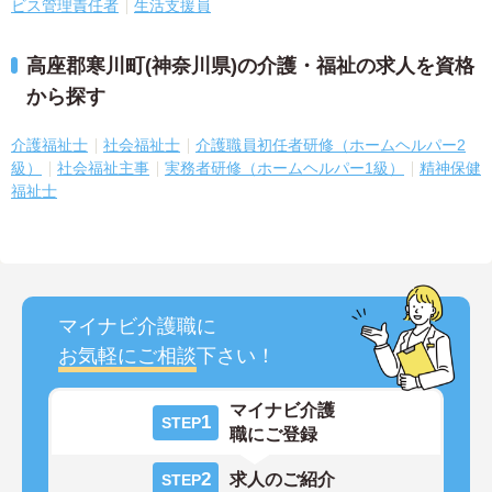
ビス管理責任者
生活支援員
高座郡寒川町(神奈川県)の介護・福祉の求人を資格
から探す
介護福祉士
社会福祉士
介護職員初任者研修（ホームヘルパー2
級）
社会福祉主事
実務者研修（ホームヘルパー1級）
精神保健
福祉士
マイナビ介護職に
お気軽にご相談
下さい！
マイナビ介護
1
STEP
職にご登録
2
求人のご紹介
STEP