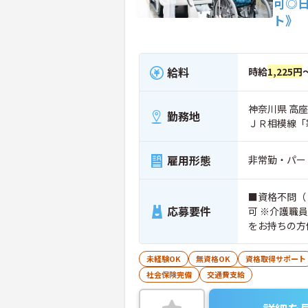
可◎
ト》
給料
時給
1,225円
神奈川県 高座
勤務地
ＪＲ相模線「
雇用形態
非常勤・パー
■資格不問（
応募要件
可 ※介護職
をお持ちの方
未経験OK
無資格OK
資格取得サポート
社会保険完備
交通費支給