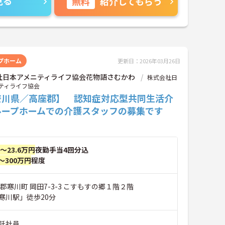
見る
無料
紹介してもらう
プホーム
更新日：2026年03月26日
社日本アメニティライフ協会花物語さむかわ
株式会社日
ティライフ協会
奈川県／高座郡】 認知症対応型共同生活介
ループホームでの介護スタッフの募集です
円～23.6万円
夜勤手当4回分込
～300万円
程度
郡寒川町 岡田7-3-3 こすもすの郷１階２階
寒川駅」徒歩20分
託社員