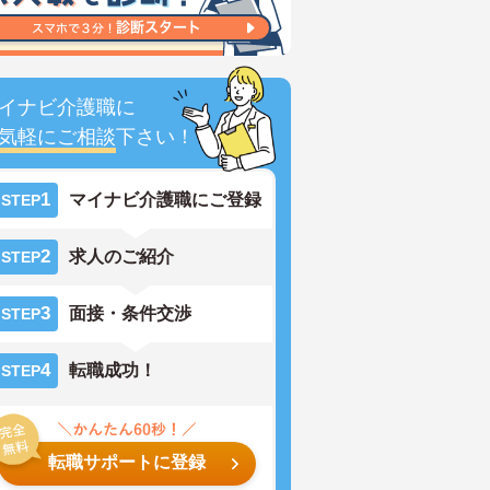
イナビ介護職に
気軽にご相談
下さい！
1
マイナビ介護職にご登録
STEP
2
求人のご紹介
STEP
3
面接・条件交渉
STEP
4
転職成功！
STEP
転職サポートに登録