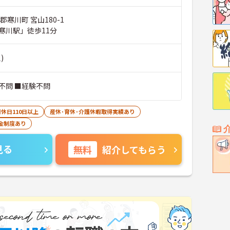
郡寒川町 宮山180-1
寒川駅」徒歩11分
)
不問 ■経験不問
休日110日以上
産休･育休･介護休暇取得実績あり
金制度あり
見る
無料
紹介してもらう