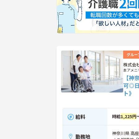
グルー
株式会
本アメニ
【神
可◎
ト》
給料
時給
1,225円
神奈川県 高座
勤務地