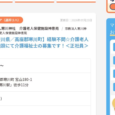
ア（通所リハ）
更新日：2026年07月23日
マ
人寒川神社 介護老人保健施設神恵苑
宗教法人寒川神
お
老人保健施設神恵苑
奈川県／高座郡寒川町】経験不問☆介護老人
施設にて介護福祉士の募集です！＜正社員＞
～
郡寒川町 宮山180-1
寒川駅」徒歩11分
)