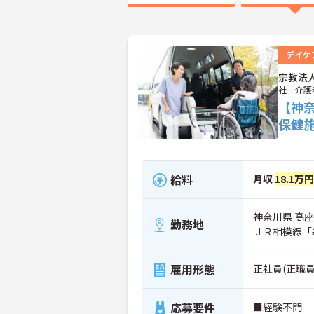
デイケ
宗教法
社 介護
【神
保健
給料
月収
18.1万円
神奈川県 高座
勤務地
ＪＲ相模線「
雇用形態
正社員(正職員
応募要件
■経験不問