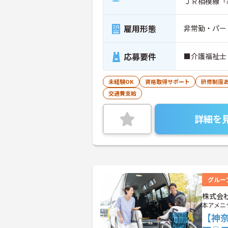
ＪＲ相模線「
雇用形態
非常勤・パー
応募要件
■介護福祉士
未経験OK
資格取得サポート
研修制度
交通費支給
詳細を
グルー
株式会
本アメニ
【神