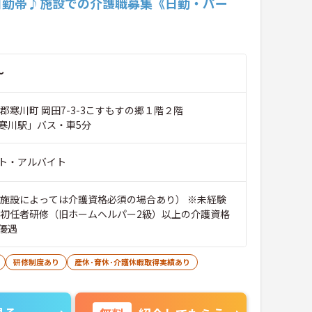
日勤帯♪施設での介護職募集《日勤・パー
～
郡寒川町 岡田7-3-3こすもすの郷１階２階
寒川駅」バス・車5分
ト・アルバイト
 施設によっては介護資格必須の場合あり） ※未経験
員初任者研修（旧ホームヘルパー2級）以上の介護資格
優遇
研修制度あり
産休･育休･介護休暇取得実績あり