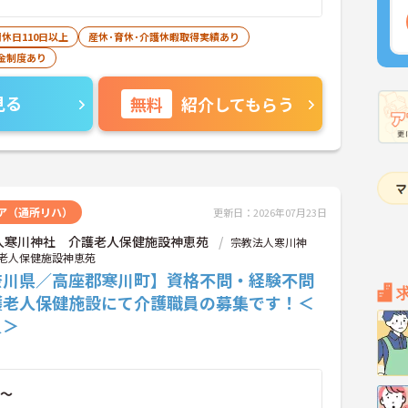
休日110日以上
産休･育休･介護休暇取得実績あり
金制度あり
見る
無料
紹介してもらう
ア（通所リハ）
更新日：2026年07月23日
人寒川神社 介護老人保健施設神恵苑
宗教法人寒川神
老人保健施設神恵苑
奈川県／高座郡寒川町】資格不問・経験不問
護老人保健施設にて介護職員の募集です！＜
員＞
～