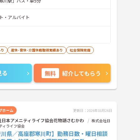
寒川駅」バス・車5分
ト・アルバイト
あり
産休･育休･介護休暇取得実績あり
社会保険完備
見る
無料
紹介してもらう
プホーム
更新日：2026年03月26日
社日本アメニティライフ協会花物語さむかわ
株式会社日
ティライフ協会
奈川県／高座郡寒川町】勤務日数・曜日相談