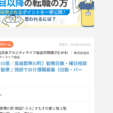
プホーム
更新日：2026年03月26日
社日本アメニティライフ協会花物語さむかわ
株式会社日
ティライフ協会
奈川県／高座郡寒川町】勤務日数・曜日相談
日勤帯♪施設での介護職募集《日勤・パー
～
郡寒川町 岡田7-3-3こすもすの郷１階２階