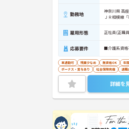
神奈川県 高座
勤務地
ＪＲ相模線「
雇用形態
正社員(正職員
応募要件
■介護系資格
車通勤可
残業少なめ
無資格OK
年間
ボーナス・賞与あり
社会保険完備
退職
詳細を