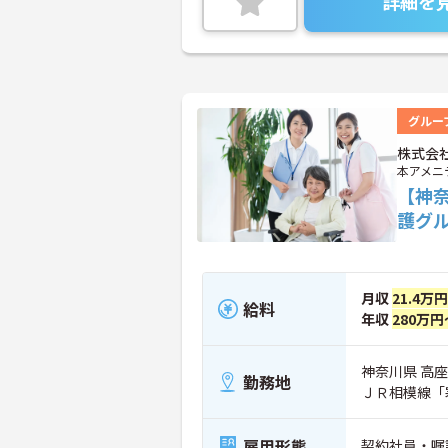
詳細を
グルー
株式会
本アメニ
【神
護グ
月収
21.4万
給料
年収
280万円
神奈川県 高座
勤務地
ＪＲ相模線「
雇用形態
契約社員・嘱