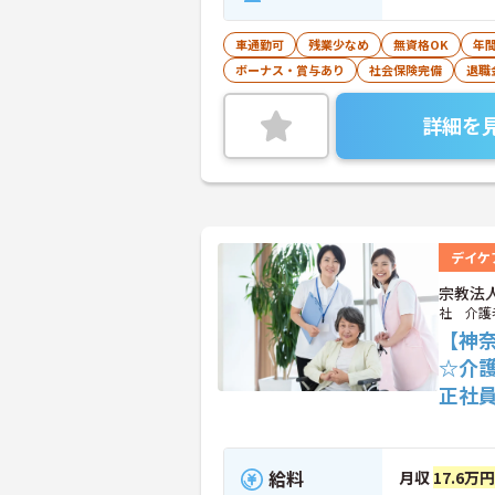
車通勤可
残業少なめ
無資格OK
年間
ボーナス・賞与あり
社会保険完備
退職
詳細を
デイケ
宗教法
社 介護
【神
☆介
正社
給料
月収
17.6万円