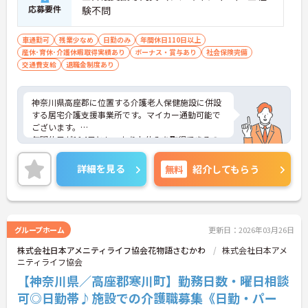
応募要件
験不問
車通勤可
残業少なめ
日勤のみ
年間休日110日以上
産休･育休･介護休暇取得実績あり
ボーナス・賞与あり
社会保険完備
交通費支給
退職金制度あり
神奈川県高座郡に位置する介護老人保健施設に併設
する居宅介護支援事業所です。マイカー通勤可能で
ございます。
年間休日が114日としっかりお休みを取得できるの
で、ワークライフバランスを大切にしたい方におす
すめです。
詳細を見る
無料
紹介してもらう
昇給や賞与制度があり頑張りが評価されてしっかり
と職員に還元されます。賞与は計4ヶ月分の支給実績
と嬉しい高待遇です。
ご興味のある方には、面接対策ポイントなど、さら
に詳細をお話しいたしますのでお気軽にご相談くだ
グループホーム
更新日：2026年03月26日
さい！
株式会社日本アメニティライフ協会花物語さむかわ
株式会社日本アメ
ニティライフ協会
【神奈川県／高座郡寒川町】勤務日数・曜日相談
可◎日勤帯♪施設での介護職募集《日勤・パー