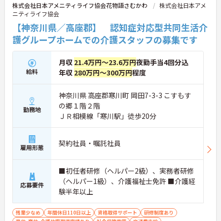
株式会社日本アメニティライフ協会花物語さむかわ
株式会社日本アメ
ニティライフ協会
【神奈川県／高座郡】 認知症対応型共同生活介
護グループホームでの介護スタッフの募集です
月収
21.4万円～23.6万円
夜勤手当4回分込
給料
年収
280万円～300万円
程度
神奈川県 高座郡寒川町 岡田7-3-3 こすもす
の郷１階２階
勤務地
ＪＲ相模線「寒川駅」徒歩20分
契約社員・嘱託社員
雇用形態
■初任者研修（ヘルパー2級）、実務者研修
（ヘルパー1級）、介護福祉士免許 ■介護経
応募要件
験半年以上
残業少なめ
年間休日110日以上
資格取得サポート
研修制度あり