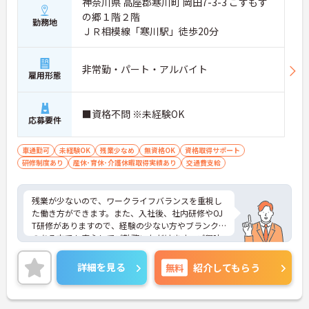
神奈川県 高座郡寒川町 岡田7-3-3 こすもす
の郷１階２階
勤務地
ＪＲ相模線「寒川駅」徒歩20分
非常勤・パート・アルバイト
雇用形態
■資格不問 ※未経験OK
応募要件
車通勤可
未経験OK
残業少なめ
無資格OK
資格取得サポート
研修制度あり
産休･育休･介護休暇取得実績あり
交通費支給
残業が少ないので、ワークライフバランスを重視し
た働き方ができます。また、入社後、社内研修やOJ
T研修がありますので、経験の少ない方やブランク
のある方でも安心してご勤務いただけます。ご興味
ある方には、面接のポイントなど、さらに詳細をお
話致しますのでお気軽にご相談ください。
詳細を見る
無料
紹介してもらう