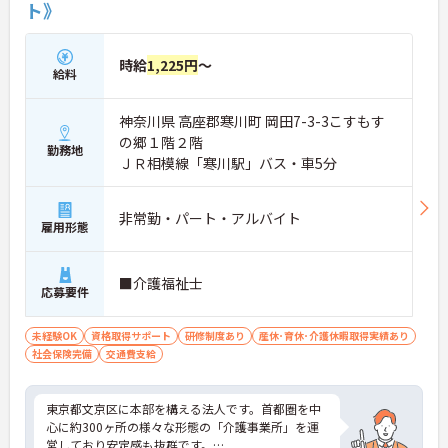
ト》
時給
1,225円
～
給料
神奈川県 高座郡寒川町 岡田7-3-3こすもす
の郷１階２階
勤務地
ＪＲ相模線「寒川駅」バス・車5分
非常勤・パート・アルバイト
雇用形態
■介護福祉士
応募要件
未経験OK
資格取得サポート
研修制度あり
産休･育休･介護休暇取得実績あり
社会保険完備
交通費支給
東京都文京区に本部を構える法人です。首都圏を中
心に約300ヶ所の様々な形態の「介護事業所」を運
営しており安定感も抜群です。