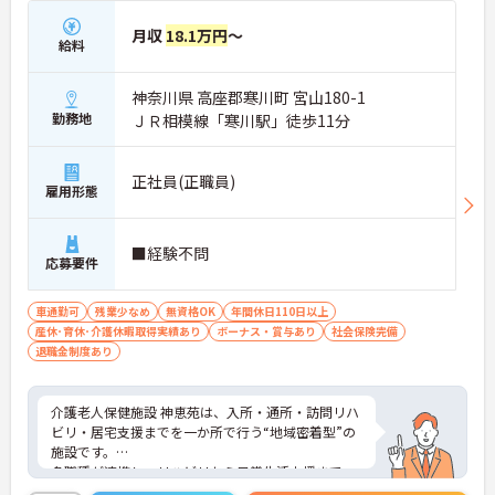
月収
18.1万円
～
給料
神奈川県 高座郡寒川町 宮山180-1
勤務地
ＪＲ相模線「寒川駅」徒歩11分
正社員(正職員)
雇用形態
■経験不問
応募要件
車通勤可
残業少なめ
無資格OK
年間休日110日以上
産休･育休･介護休暇取得実績あり
ボーナス・賞与あり
社会保険完備
退職金制度あり
介護老人保健施設 神恵苑は、入所・通所・訪問リハ
ビリ・居宅支援までを一か所で行う“地域密着型”の
施設です。
多職種が連携し、リハビリから日常生活支援まで一
体的にサポートできる環境が整っています。ご利用