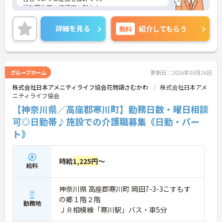
福利厚生等の待遇面も魅力♪
ご興味ある方には、面接対策ポイントなど、さらに
詳細をお話しいたしますのでお気軽にご相談くださ
詳細を見る
無料
紹介してもらう
い！
グループホーム
更新日：2026年03月26日
株式会社日本アメニティライフ協会花物語さむかわ
株式会社日本アメ
ニティライフ協会
【神奈川県／高座郡寒川町】勤務日数・曜日相談
可◎日勤帯♪施設での介護職募集《日勤・パー
ト》
時給
1,225円
～
給料
神奈川県 高座郡寒川町 岡田7-3-3こすもす
の郷１階２階
勤務地
ＪＲ相模線「寒川駅」バス・車5分