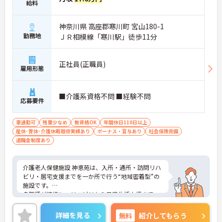
給料
神奈川県 高座郡寒川町 宮山180-1
勤務地
ＪＲ相模線「寒川駅」徒歩11分
正社員(正職員)
雇用形態
■介護系資格不問 ■経験不問
応募要件
車通勤可
残業少なめ
無資格OK
年間休日110日以上
産休･育休･介護休暇取得実績あり
ボーナス・賞与あり
社会保険完備
退職金制度あり
介護老人保健施設 神恵苑は、入所・通所・訪問リハ
ビリ・居宅支援までを一か所で行う“地域密着型”の
施設です。
多職種が連携し、リハビリから日常生活支援まで一
体的にサポートできる環境が整っています。ご利用
者さまの在宅復帰や生活維持にしっかり向き合える
詳細を見る
無料
紹介してもらう
のが魅力。さらに、年間休日114日・残業少なめと