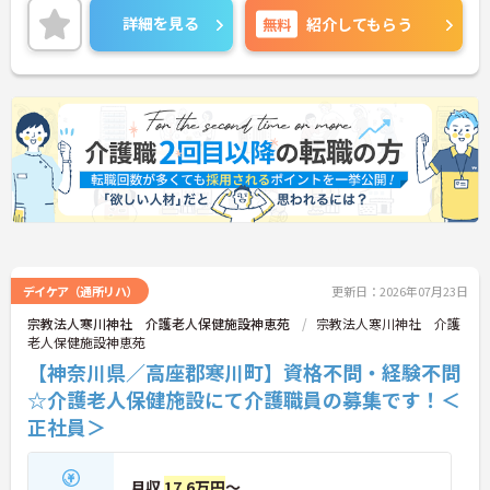
者さまの在宅復帰や生活維持にしっかり向き合える
詳細を見る
無料
紹介してもらう
のが魅力。さらに、年間休日114日・残業少なめと
働きやすさにも配慮されており、未経験からでも安
心してスタートできる体制が整っています。安定し
た環境で長く働きたい方におすすめです！
デイケア（通所リハ）
更新日：2026年07月23日
宗教法人寒川神社 介護老人保健施設神恵苑
宗教法人寒川神社 介護
老人保健施設神恵苑
【神奈川県／高座郡寒川町】資格不問・経験不問
☆介護老人保健施設にて介護職員の募集です！＜
正社員＞
月収
17.6万円
～