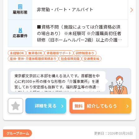
非常勤・パート・アルバイト
雇用形態
■資格不問（ 施設によっては介護資格必須
の場合あり） ※未経験可 ※介護職員初任者
応募要件
研修（旧ホームヘルパー2級）以上の介護資
格をお持ちの方優遇
未経験OK
無資格OK
資格取得サポート
研修制度あり
産休･育休･介護休暇取得実績あり
社会保険完備
交通費支給
東京都文京区に本部を構える法人です。首都圏を中
心に約300ヶ所の様々な形態の「介護事業所」を運
営しており安定感も抜群です。福利厚生等の待遇面
も魅力♪介護系の資格や経験がない方もチャレンジ
OK◎資格取得支援もあり働きながらスキルアップも
目指します。ご興味ある方には、面接対策ポイント
詳細を見る
無料
紹介してもらう
など、さらに詳細をお話しいたしますのでお気軽に
ご相談ください！
グループホーム
更新日：2026年03月26日