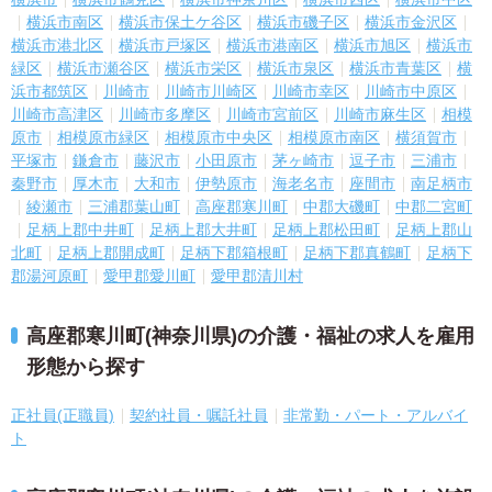
横浜市南区
横浜市保土ケ谷区
横浜市磯子区
横浜市金沢区
横浜市港北区
横浜市戸塚区
横浜市港南区
横浜市旭区
横浜市
緑区
横浜市瀬谷区
横浜市栄区
横浜市泉区
横浜市青葉区
横
浜市都筑区
川崎市
川崎市川崎区
川崎市幸区
川崎市中原区
川崎市高津区
川崎市多摩区
川崎市宮前区
川崎市麻生区
相模
原市
相模原市緑区
相模原市中央区
相模原市南区
横須賀市
平塚市
鎌倉市
藤沢市
小田原市
茅ヶ崎市
逗子市
三浦市
秦野市
厚木市
大和市
伊勢原市
海老名市
座間市
南足柄市
綾瀬市
三浦郡葉山町
高座郡寒川町
中郡大磯町
中郡二宮町
足柄上郡中井町
足柄上郡大井町
足柄上郡松田町
足柄上郡山
北町
足柄上郡開成町
足柄下郡箱根町
足柄下郡真鶴町
足柄下
郡湯河原町
愛甲郡愛川町
愛甲郡清川村
高座郡寒川町(神奈川県)の介護・福祉の求人を雇用
形態から探す
正社員(正職員)
契約社員・嘱託社員
非常勤・パート・アルバイ
ト