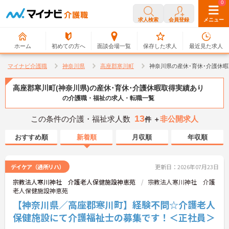
0
0
求人検索
会員登録
メニュー
ホーム
初めての方へ
面談会場一覧
保存した求人
最近見た求人
マイナビ介護職
神奈川県
高座郡寒川町
神奈川県の産休･育休･介護休
高座郡寒川町(神奈川県)の産休･育休･介護休暇取得実績あり
の介護職・福祉の求人・転職一覧
13
この条件の介護・福祉求人数
非公開求人
件 ＋
おすすめ順
新着順
月収順
年収順
デイケア（通所リハ）
更新日：2026年07月23日
宗教法人寒川神社 介護老人保健施設神恵苑
宗教法人寒川神社 介護
老人保健施設神恵苑
【神奈川県／高座郡寒川町】経験不問☆介護老人
保健施設にて介護福祉士の募集です！＜正社員＞