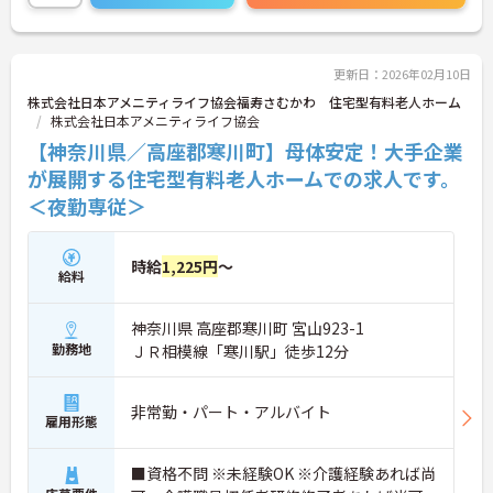
施設形態が豊富なため、キャリアアップの際には
様々な業種での経験を積むこともできます。
ご興味ある方には、面接対策ポイントなど、さらに
詳細をお話しいたしますのでお気軽にご相談くださ
更新日：2026年02月10日
い！
株式会社日本アメニティライフ協会福寿さむかわ 住宅型有料老人ホーム
株式会社日本アメニティライフ協会
【神奈川県／高座郡寒川町】母体安定！大手企業
が展開する住宅型有料老人ホームでの求人です。
＜夜勤専従＞
時給
1,225円
～
給料
神奈川県 高座郡寒川町 宮山923-1
勤務地
ＪＲ相模線「寒川駅」徒歩12分
非常勤・パート・アルバイト
雇用形態
■資格不問 ※未経験OK ※介護経験あれば尚