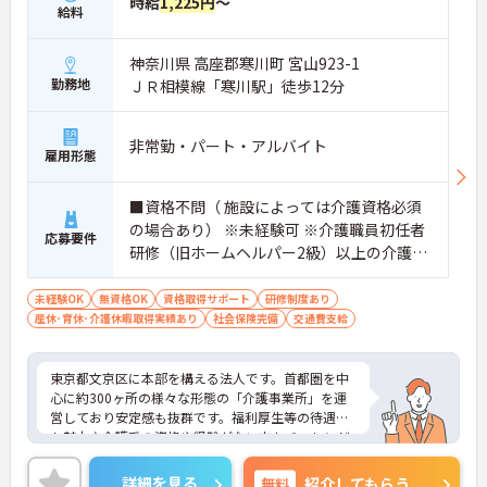
時給
1,225円
～
給料
神奈川県 高座郡寒川町 宮山923-1
勤務地
ＪＲ相模線「寒川駅」徒歩12分
非常勤・パート・アルバイト
雇用形態
■資格不問（ 施設によっては介護資格必須
の場合あり） ※未経験可 ※介護職員初任者
応募要件
研修（旧ホームヘルパー2級）以上の介護資
格をお持ちの方優遇
未経験OK
無資格OK
資格取得サポート
研修制度あり
産休･育休･介護休暇取得実績あり
社会保険完備
交通費支給
東京都文京区に本部を構える法人です。首都圏を中
心に約300ヶ所の様々な形態の「介護事業所」を運
営しており安定感も抜群です。福利厚生等の待遇面
も魅力♪介護系の資格や経験がない方もチャレンジ
OK◎資格取得支援もあり働きながらスキルアップも
目指します。ご興味ある方には、面接対策ポイント
詳細を見る
無料
紹介してもらう