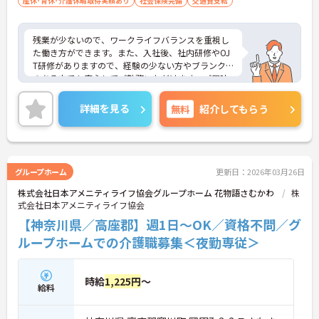
産休･育休･介護休暇取得実績あり
社会保険完備
交通費支給
残業が少ないので、ワークライフバランスを重視し
た働き方ができます。また、入社後、社内研修やOJ
T研修がありますので、経験の少ない方やブランク
のある方でも安心してご勤務いただけます。ご興味
ある方には、面接のポイントなど、さらに詳細をお
話致しますのでお気軽にご相談ください。
詳細を見る
無料
紹介してもらう
利用者様には「安全・安心・清潔をベースに笑顔の
ある生活」の提供を目指し、働くスタッフが「職場
の風通しが良く、自分の働きがきちんと評価されて
いる」と実感できる環境づくりに取り組んでいま
グループホーム
更新日：2026年03月26日
す。
株式会社日本アメニティライフ協会グループホーム 花物語さむかわ
株
式会社日本アメニティライフ協会
【神奈川県／高座郡】週1日～OK／資格不問／グ
ループホームでの介護職募集＜夜勤専従＞
時給
1,225円
～
給料