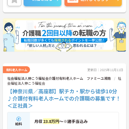
など、さらに詳細をお話しいたしますのでお気軽に
ご相談ください！
有料老人ホーム
更新日：2025年11月11日
社会福祉法人伸こう福祉会介護付有料老人ホーム ファミーユ湘南
社
会福祉法人伸こう福祉会
【神奈川県／高座郡】駅チカ・駅から徒歩10分
♪介護付有料老人ホームでの介護職の募集です！
＜正社員＞
月収
23.8万円
～※諸手当込み
給料