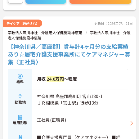
働きやすさにも配慮されており、未経験からでも安
心してスタートできる体制が整っています。安定し
た環境で長く働きたい方におすすめです！
デイケア（通所リハ）
更新日：2026年07月21日
宗教法人寒川神社 介護老人保健施設神恵苑
宗教法人寒川神社 介護
老人保健施設神恵苑
【神奈川県／高座郡】賞与計4ヶ月分の支給実績
あり☆居宅介護支援事業所にてケアマネジャー募
集〈正社員〉
月収
24.0万円
～程度
給料
神奈川県 高座郡寒川町 宮山180-1
勤務地
ＪＲ相模線「宮山駅」徒歩13分
正社員(正職員)
雇用形態
■介護支援専門員（ケアマネジャー） ■経