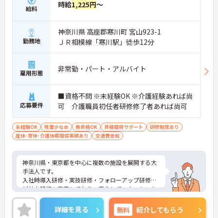
時給
1,225円
～
給料
神奈川県 高座郡寒川町 宮山923-1
勤務地
ＪＲ相模線「寒川駅」徒歩12分
非常勤・パート・アルバイト
雇用形態
■資格不問 ※未経験OK ※介護経験あれば尚
応募要件
可 介護職員初任者研修修了者あれば尚可
未経験OK
残業少なめ
無資格OK
資格取得サポート
研修制度あり
産休･育休･介護休暇取得実績あり
交通費支給
神奈川県・東京都を中心に複数の施設を展開する大
手法人です。
入社時導入研修・実技研修・フォローアップ研修な
ど社内研修も充実しており、安心してスタートいた
だけます。
資格取得のための支援制度もあり、働きながらスキ
詳細を見る
無料
紹介してもらう
ルアップも目指せます。