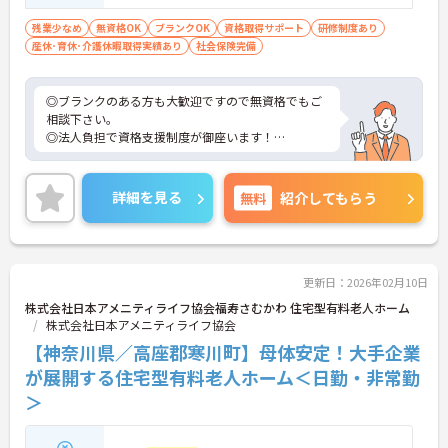
残業少なめ
無資格OK
ブランクOK
資格取得サポート
研修制度あり
産休･育休･介護休暇取得実績あり
社会保険完備
◎ブランクのある方も大歓迎ですので無資格でもご
相談下さい。
◎法人負担で資格支援制度が御座います！
利用者様には「安全・安心・清潔をベースに笑顔の
ある生活」の提供を目指し、働くスタッフが「職場
詳細を見る
無料
紹介してもらう
の風通しが良く、自分の働きがきちんと評価されて
いる」と実感できる環境づくりに取り組んでいま
す。
更新日：2026年02月10日
株式会社日本アメニティライフ協会福寿さむかわ 住宅型有料老人ホーム
株式会社日本アメニティライフ協会
【神奈川県／高座郡寒川町】母体安定！大手企業
が展開する住宅型有料老人ホーム＜日勤・非常勤
＞