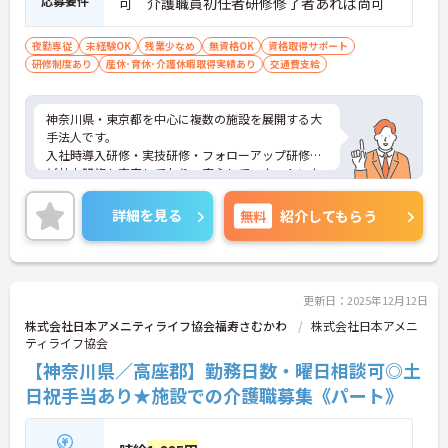
応募要件
可 介護職員初任者研修修了者あれば尚可
夜勤専従
未経験OK
残業少なめ
無資格OK
資格取得サポート
研修制度あり
産休･育休･介護休暇取得実績あり
交通費支給
神奈川県・東京都を中心に複数の施設を展開する大
手法人です。
入社時導入研修・実技研修・フォローアップ研修な
ど社内研修も充実しており、安心してスタートいた
だけます。
資格取得のための支援制度もあり、働きながらスキ
詳細を見る
無料
紹介してもらう
ルアップも目指せます。
施設形態が豊富なため、キャリアアップの際には
様々な業種での経験を積むこともできます。
ご興味ある方には、面接対策ポイントなど、さらに
詳細をお話しいたしますのでお気軽にご相談くださ
更新日：2025年12月12日
い！
株式会社日本アメニティライフ協会福寿さむかわ
株式会社日本アメニ
ティライフ協会
【神奈川県／高座郡】勤務日数・曜日相談可◎土
日祝手当あり★施設での介護職募集《パート》