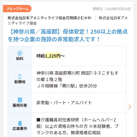
グループホーム
更新日：2026年03月26日
株式会社日本アメニティライフ協会花物語さむかわ
株式会社日本アメ
ニティライフ協会
【神奈川県／高座郡】母体安定！250以上の拠点
を持つ企業の施設の非常勤求人です！
時給
1,225円
～
給料
神奈川県 高座郡寒川町 岡田7-3-3 こすもす
の郷１階２階
勤務地
ＪＲ相模線「寒川駅」徒歩20分
非常勤・パート・アルバイト
雇用形態
■介護職員初任者研修（ホームヘルパー2
級）以上の資格お持ちの方 ※未経験者、ブ
応募要件
ランクのある方、無資格者応相談