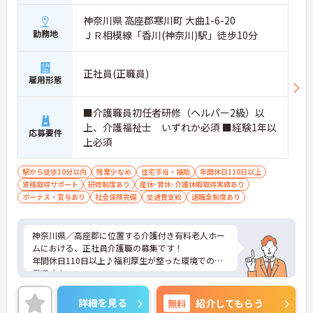
神奈川県 高座郡寒川町 大曲1-6-20
勤務地
ＪＲ相模線「香川(神奈川)駅」徒歩10分
正社員(正職員)
雇用形態
■介護職員初任者研修（ヘルパー2級）以
上、介護福祉士 いずれか必須 ■経験1年以
応募要件
上必須
駅から徒歩10分以内
残業少なめ
住宅手当・補助
年間休日110日以上
資格取得サポート
研修制度あり
産休･育休･介護休暇取得実績あり
ボーナス・賞与あり
社会保険完備
交通費支給
退職金制度あり
神奈川県／高座郡に位置する介護付き有料老人ホー
ムにおける、正社員介護職の募集です！
年間休日110日以上♪福利厚生が整った環境での就
業です！
ご興味ある方には、面接対策ポイントなど、さらに
詳細をお話しいたしますのでお気軽にご相談くださ
詳細を見る
無料
紹介してもらう
い。