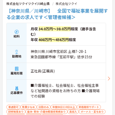
株式会社ツクイツクイ川崎土橋
株式会社ツクイ
【神奈川県／川崎市】 全国で福祉事業を展開す
る企業の求人です＜管理者候補＞
月収
34.0万円～38.0万円
程度（諸手当含
む）
給料
年収
408万円～456万円
程度
神奈川県 川崎市宮前区 土橋7-28-1
勤務地
東急田園都市線「宮前平駅」徒歩15分
正社員(正職員)
雇用形態
■介護福祉士、社会福祉士、社会福祉主事
など祉関連の資格をお持ちの方 ■介護現場
応募要件
での経験
車通勤可
残業少なめ
日勤のみ
年間休日110日以上
資格取得サポート
研修制度あり
産休･育休･介護休暇取得実績あり
高収入
ボーナス・賞与あり