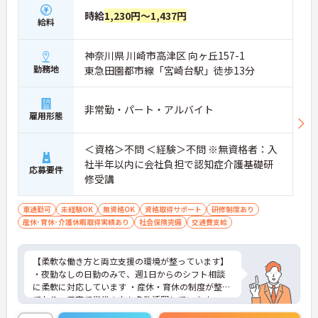
時給
1,230円～1,437円
給料
神奈川県 川崎市高津区 向ヶ丘157-1
勤務地
東急田園都市線「宮崎台駅」徒歩13分
非常勤・パート・アルバイト
雇用形態
＜資格＞不問 ＜経験＞不問 ※無資格者：入
社半年以内に会社負担で認知症介護基礎研
応募要件
修受講
車通勤可
未経験OK
無資格OK
資格取得サポート
研修制度あり
産休･育休･介護休暇取得実績あり
社会保険完備
交通費支給
【柔軟な働き方と両立支援の環境が整っています】
・夜勤なしの日勤のみで、週1日からのシフト相談
に柔軟に対応しています ・産休・育休の制度が整っ
ており、子育て世代の方も多数活躍しています
【パート勤務でも安心の厚待遇が用意されていま