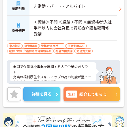
非常勤・パート・アルバイト
雇用形態
＜資格＞不問 ＜経験＞不問 ※無資格者:入社
半年以内に会社負担で認知症介護基礎研修
応募要件
受講
車通勤可
無資格OK
資格取得サポート
研修制度あり
産休･育休･介護休暇取得実績あり
社会保険完備
交通費支給
全国で介護福祉事業を展開する大手企業の求人で
す！
充実の福利厚生やスキルアップの為の制度が整って
おり安心して長期就業が可能です！
ご興味ある方には、面接のポイントなど、さらに詳
細をお話致しますのでお気軽にご相談ください。
詳細を見る
無料
紹介してもらう