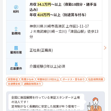
月収
34.1万円
～以上（夜勤10回分・諸手当
込み）
給料
年収
410万円
～以上（別途賞与付与）
神奈川県 川崎市高津区 上作延1-11-17
ＪＲ南武線(川崎－立川)「津田山駅」徒歩13
勤務地
分
正社員(正職員)
雇用形態
介護経験(3年以上)必須
応募要件
夜勤専従
残業少なめ
年間休日110日以上
ボーナス・賞与あり
社会保険完備
交通費支給
退職金制度あり
全国に施設展開を行っている東証スタンダード上場
の法人です！
定年制がなく長期的に安定した就業が叶う環境で
す。人間関係が良好で、職員同士が認め合う文化が