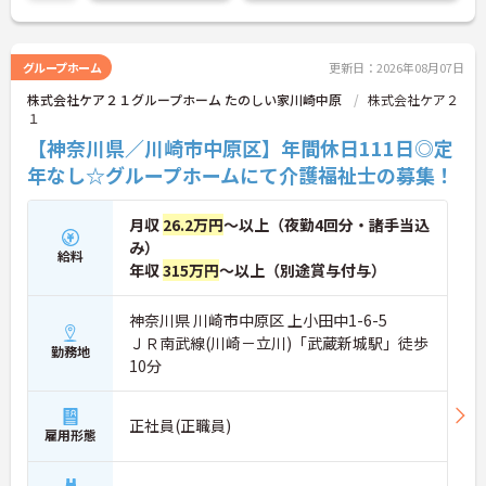
い！
グループホーム
更新日：2026年08月07日
株式会社ケア２１グループホーム たのしい家川崎中原
株式会社ケア２
１
【神奈川県／川崎市中原区】年間休日111日◎定
年なし☆グループホームにて介護福祉士の募集！
月収
26.2万円
～以上（夜勤4回分・諸手当込
み）
給料
年収
315万円
～以上（別途賞与付与）
神奈川県 川崎市中原区 上小田中1-6-5
ＪＲ南武線(川崎－立川)「武蔵新城駅」徒歩
勤務地
10分
正社員(正職員)
雇用形態