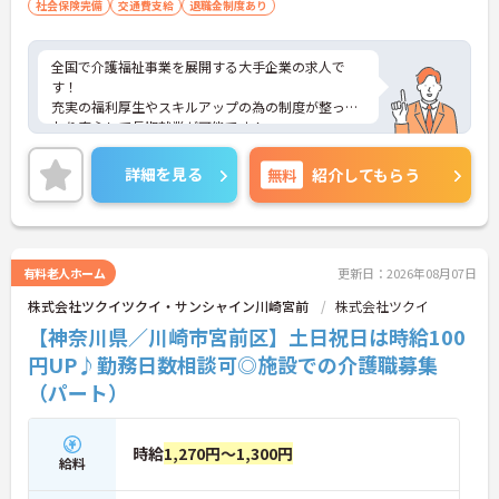
社会保険完備
交通費支給
退職金制度あり
全国で介護福祉事業を展開する大手企業の求人で
す！
充実の福利厚生やスキルアップの為の制度が整って
おり安心して長期就業が可能です！
ご興味ある方には、面接のポイントなど、さらに詳
細をお話致しますのでお気軽にご相談ください。
詳細を見る
無料
紹介してもらう
有料老人ホーム
更新日：2026年08月07日
株式会社ツクイツクイ・サンシャイン川崎宮前
株式会社ツクイ
【神奈川県／川崎市宮前区】土日祝日は時給100
円UP♪勤務日数相談可◎施設での介護職募集
（パート）
時給
1,270円～1,300円
給料