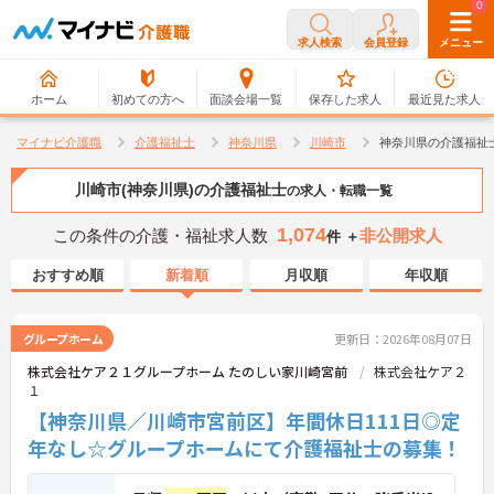
0
0
求人検索
会員登録
メニュー
ホーム
初めての方へ
面談会場一覧
保存した求人
最近見た求人
マイナビ介護職
介護福祉士
神奈川県
川崎市
神奈川県の介護福祉
川崎市(神奈川県)の介護福祉士
の求人・転職一覧
1,074
この条件の介護・福祉求人数
非公開求人
件 ＋
おすすめ順
新着順
月収順
年収順
グループホーム
更新日：2026年08月07日
株式会社ケア２１グループホーム たのしい家川崎宮前
株式会社ケア２
１
【神奈川県／川崎市宮前区】年間休日111日◎定
年なし☆グループホームにて介護福祉士の募集！