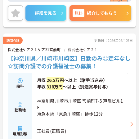
根付いています。
ご興味のある方には、面接対策ポイントなど、さら
詳細を見る
無料
紹介してもらう
に詳細をご案内しますのでお気軽にご相談くださ
い！
訪問介護
更新日：2026年08月07日
株式会社ケア２１ケア21宮前町
株式会社ケア２１
【神奈川県／川崎市川崎区】日勤のみ◎定年なし
☆訪問介護での介護福祉士の募集！
月収
26.5万円
～以上（諸手当込み）
給料
年収
318万円
～以上（別途賞与付与）
神奈川県 川崎市川崎区 宮前町7-5 戸隠ビル1
F
勤務地
京急本線「京急川崎駅」徒歩12分
正社員(正職員)
雇用形態