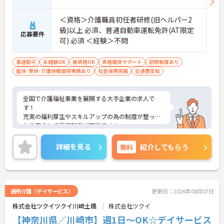
＜資格＞介護職員初任者研修(旧ヘルパー2
級)以上 必須、普通自動車運転免許(AT限定
応募要件
可) 必須 ＜経験＞不問
車通勤可
未経験OK
無資格OK
資格取得サポート
研修制度あり
産休･育休･介護休暇取得実績あり
社会保険完備
交通費支給
全国で介護福祉事業を展開する大手企業の求人で
す！
充実の福利厚生やスキルアップの為の制度が整って
おり安心して長期就業が可能です！
ご興味ある方には、面接のポイントなど、さらに詳
細をお話致しますのでお気軽にご相談ください。
詳細を見る
無料
紹介してもらう
通所介護（デイサービス）
更新日：2026年08月07日
株式会社ツクイツクイ川崎土橋
株式会社ツクイ
【神奈川県／川崎市】週1日～OK☆デイサービス