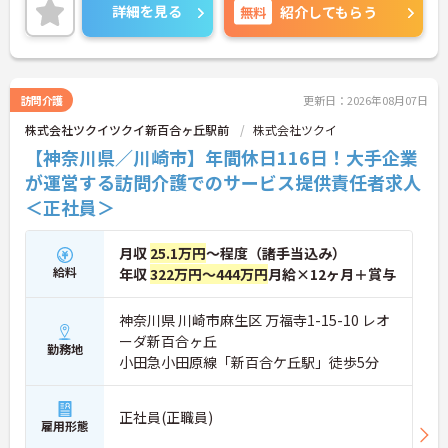
ご興味ある方には、面接対策ポイントなど、さらに
詳細を見る
無料
紹介してもらう
詳細をお話しいたしますのでお気軽にご相談くださ
い！
訪問介護
更新日：2026年08月07日
株式会社ツクイツクイ新百合ヶ丘駅前
株式会社ツクイ
【神奈川県／川崎市】年間休日116日！大手企業
が運営する訪問介護でのサービス提供責任者求人
＜正社員＞
月収
25.1万円
～程度（諸手当込み）
給料
年収
322万円～444万円
月給×12ヶ月＋賞与
神奈川県 川崎市麻生区 万福寺1-15-10 レオ
ーダ新百合ヶ丘
勤務地
小田急小田原線「新百合ケ丘駅」徒歩5分
正社員(正職員)
雇用形態