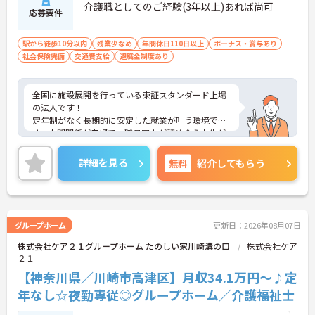
介護職としてのご経験(3年以上)あれば尚可
応募要件
駅から徒歩10分以内
残業少なめ
年間休日110日以上
ボーナス・賞与あり
社会保険完備
交通費支給
退職金制度あり
全国に施設展開を行っている東証スタンダード上場
の法人です！
定年制がなく長期的に安定した就業が叶う環境で
す。人間関係が良好で、職員同士が認め合う文化が
根付いています。
ご興味のある方には、面接対策ポイントなど、さら
詳細を見る
無料
紹介してもらう
に詳細をご案内しますのでお気軽にご相談くださ
い！
グループホーム
更新日：2026年08月07日
株式会社ケア２１グループホーム たのしい家川崎溝の口
株式会社ケア
２１
【神奈川県／川崎市高津区】月収34.1万円～♪定
年なし☆夜勤専従◎グループホーム／介護福祉士