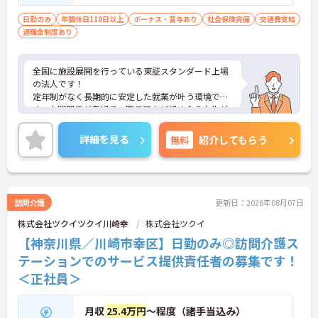
日勤のみ
年間休日110日以上
ボーナス・賞与あり
社会保険完備
交通費支給
退職金制度あり
全国に施設展開を行っている東証スタンダード上場
の法人です！
定年制がなく長期的に安定した就業が叶う環境で
す。人間関係が良好で、職員同士が認め合う文化が
根付いています。
ご興味のある方には、面接対策ポイントなど、さら
詳細を見る
無料
紹介してもらう
に詳細をご案内しますのでお気軽にご相談くださ
い！
訪問介護
更新日：2026年08月07日
株式会社ツクイツクイ川崎幸
株式会社ツクイ
【神奈川県／川崎市幸区】日勤のみ◎訪問介護ス
テーションでのサービス提供責任者の募集です！
＜正社員＞
月収
25.4万円
～程度（諸手当込み）