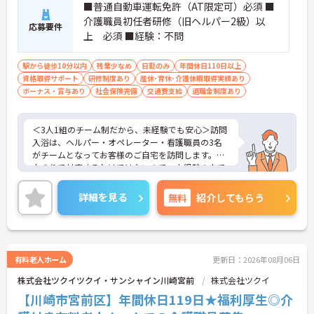
■普通自動車運転免許（AT限定可）必須 ■
介護職員初任者研修（旧ヘルパー2級）以
応募要件
上 必須 ■経験：不問
駅から徒歩10分以内
残業少なめ
日勤のみ
年間休日110日以上
資格取得サポート
研修制度あり
産休･育休･介護休暇取得実績あり
ボーナス・賞与あり
社会保険完備
交通費支給
退職金制度あり
＜3人1組のチーム制だから、未経験でも安心＞訪問
入浴は、ヘルパー・オペレーター・看護職員の3名
がチームとなってお客様のご自宅を訪問します。一
人きりで対応するわけではないので、未経験の方で
も安心してスタートできます。困ったことがあれば
すぐに相談できる仲間がそばにいる心強い環境で
詳細を見る
無料
紹介してもらう
す。運転や機材のセッティングがメインですが、チ
ームで協力してケアを行うため、自然とコミュニケ
ーションも深まり、良好な人間関係の中で働けま
す。
＜毎月の「リフレッシュ休暇」でプライベートも充
有料老人ホーム
更新日：2026年08月06日
実＞通常の有給休暇とは別に、月に1日付与される
株式会社ツクイツクイ・サンシャイン川崎宮前
株式会社ツクイ
「リフレッシュ休暇」があります（年間最大12
日）。毎月自由に使える休暇なので、趣味の時間に
【川崎市宮前区】年間休日119日★福利厚生◎介
使ったり、有給休暇と組み合わせて連休を取得した