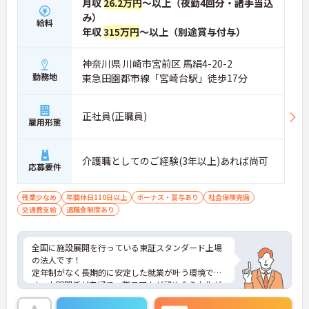
月収
26.2万円
～以上（夜勤4回分・諸手当込
み）
給料
年収
315万円
～以上（別途賞与付与）
神奈川県 川崎市宮前区 馬絹4-20-2
勤務地
東急田園都市線「宮崎台駅」徒歩17分
正社員(正職員)
雇用形態
介護職としてのご経験(3年以上)あれば尚可
応募要件
残業少なめ
年間休日110日以上
ボーナス・賞与あり
社会保険完備
交通費支給
退職金制度あり
全国に施設展開を行っている東証スタンダード上場
の法人です！
定年制がなく長期的に安定した就業が叶う環境で
す。人間関係が良好で、職員同士が認め合う文化が
根付いています。