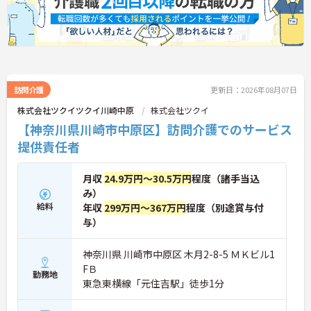
訪問介護
更新日：2026年08月07日
株式会社ツクイツクイ川崎中原
株式会社ツクイ
【神奈川県川崎市中原区】訪問介護でのサービス
提供責任者
月収
24.9万円～30.5万円
程度（諸手当込
み）
給料
年収
299万円～367万円
程度（別途賞与付
与）
神奈川県 川崎市中原区 木月2-8-5 ＭＫビル1
FＢ
勤務地
東急東横線「元住吉駅」徒歩1分