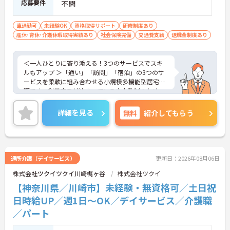
応募要件
不問
車通勤可
未経験OK
資格取得サポート
研修制度あり
産休･育休･介護休暇取得実績あり
社会保険完備
交通費支給
退職金制度あり
＜一人ひとりに寄り添える！3つのサービスでスキ
ルもアップ ＞「通い」「訪問」「宿泊」の3つのサ
ービスを柔軟に組み合わせる小規模多機能型居宅介
護です。利用定員が決まっている少人数制のため、
お客様一人ひとりと深く関わることができるのが最
大の魅力。顔なじみの関係性の中で、じっくりとケ
詳細を見る
無料
紹介してもらう
アに取り組めます。また、複数のサービス形態を経
験することで、総合的な介護スキルが自然と身につ
く環境です。
＜勤務時間・日数相談可能です＞勤務時間や勤務日
数・曜日は相談可能です。無理なく。プライベート
通所介護（デイサービス）
更新日：2026年08月06日
を大切にしながらご勤務いただけます。ライフスタ
株式会社ツクイツクイ川崎梶ヶ谷
株式会社ツクイ
イルが変わった際にも、柔軟な働き方ができる環境
です。
【神奈川県／川崎市】未経験・無資格可／土日祝
日時給UP／週1日～OK／デイサービス／介護職
／パート