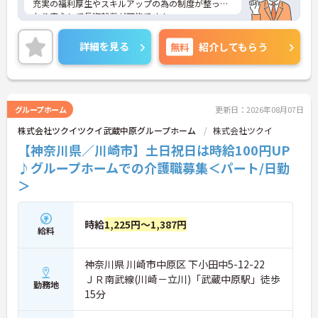
充実の福利厚生やスキルアップの為の制度が整って
おり安心して長期就業が可能です！
ご興味ある方には、面接のポイントなど、さらに詳
細をお話致しますのでお気軽にご相談ください。
詳細を見る
無料
紹介してもらう
グループホーム
更新日：2026年08月07日
株式会社ツクイツクイ武蔵中原グループホーム
株式会社ツクイ
【神奈川県／川崎市】土日祝日は時給100円UP
♪グループホームでの介護職募集＜パート/日勤
＞
時給
1,225円～1,387円
給料
神奈川県 川崎市中原区 下小田中5-12-22
ＪＲ南武線(川崎－立川)「武蔵中原駅」徒歩
勤務地
15分