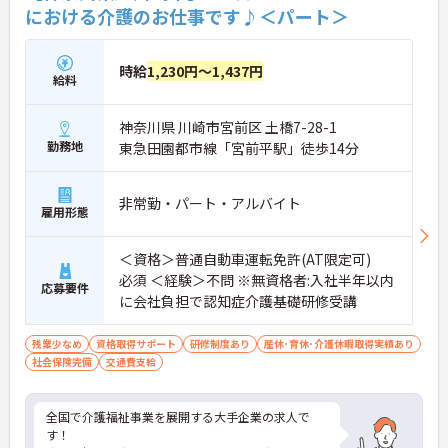
における介護のお仕事です♪＜パート＞
時給
1,230円～1,437円
給料
神奈川県 川崎市宮前区 土橋7-28-1
勤務地
東急田園都市線「宮前平駅」徒歩14分
非常勤・パート・アルバイト
雇用形態
＜資格＞普通自動車運転免許(AT限定可)
必須 ＜経験＞不問 ※無資格者:入社半年以内
応募要件
に会社負担で認知症介護基礎研修受講
残業少なめ
資格取得サポート
研修制度あり
産休･育休･介護休暇取得実績あり
社会保険完備
交通費支給
全国で介護福祉事業を展開する大手企業の求人で
す！