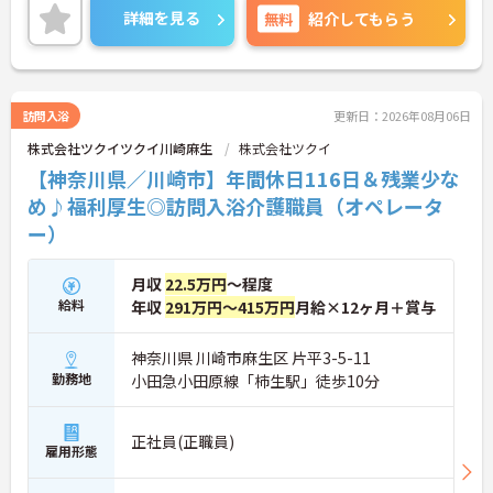
す】 ・時給に加えて、パート勤務の方にも年2回の
詳細を見る
無料
紹介してもらう
特別手当（最大20万円）の支給実績があります ・土
日祝日の時給アップや、宿泊費補助・祝金など独自
の福利厚生を利用できます
【自分らしさを大切にしながら勤務できる社風があ
ります】 ・髪色やネイル、まつげエクステなどが自
訪問入浴
更新日：2026年08月06日
由で、個性を活かしてのびのびと働けます ・介護度
株式会社ツクイツクイ川崎麻生
株式会社ツクイ
が比較的低く、身体的な負担を抑えながらケアに専
念できます
【神奈川県／川崎市】年間休日116日＆残業少な
め♪福利厚生◎訪問入浴介護職員（オペレータ
ー）
月収
22.5万円
～程度
給料
年収
291万円～415万円
月給×12ヶ月＋賞与
神奈川県 川崎市麻生区 片平3-5-11
勤務地
小田急小田原線「柿生駅」徒歩10分
正社員(正職員)
雇用形態