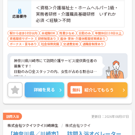
＜資格＞介護福祉士・ホームヘルパー1級・
実務者研修・介護職員基礎研修 いずれか
応募要件
必須 ＜経験＞不問
駅から徒歩10分以内
未経験OK
残業少なめ
日勤のみ
年間休日110日以上
資格取得サポート
研修制度あり
産休･育休･介護休暇取得実績あり
ボーナス・賞与あり
社会保険完備
交通費支給
退職金制度あり
神奈川県川崎市にて訪問介護サービス提供責任者の
募集です！
日勤のみ◎全スタッフの内、女性が占める割合は約
7割です。
お祝い金や独自休暇制度等もあり、長く働ける環境
が整っています。
詳細を見る
無料
紹介してもらう
ご興味のある方には、面接対策ポイントなどさらに
詳細をお話いたしますので、お気軽にご相談くださ
い。
訪問入浴
更新日：2026年08月07日
株式会社ツクイツクイ川崎麻生
株式会社ツクイ
【神奈川県／川崎市】 訪問入浴オペレーター