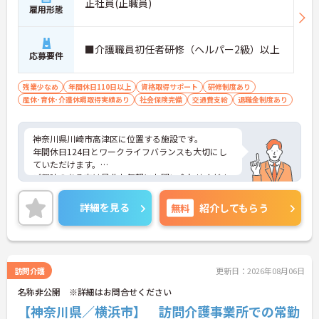
正社員(正職員)
雇用形態
■介護職員初任者研修（ヘルパー2級）以上
応募要件
残業少なめ
年間休日110日以上
資格取得サポート
研修制度あり
産休･育休･介護休暇取得実績あり
社会保険完備
交通費支給
退職金制度あり
神奈川県川崎市高津区に位置する施設です。
年間休日124日とワークライフバランスも大切にし
ていただけます。
ご興味のある方は是非お気軽にお問い合わせくださ
い。
詳細を見る
無料
紹介してもらう
訪問介護
更新日：2026年08月06日
名称非公開 ※詳細はお問合せください
【神奈川県／横浜市】 訪問介護事業所での常勤