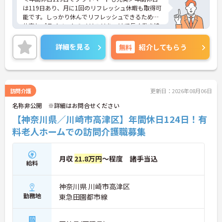
は119日あり、月に1回のリフレッシュ休暇も取得可
能です。しっかり休んでリフレッシュできるため、
仕事とプライベートのメリハリをつけて長く働き続
けられます。ワークライフバランスを重視したい方
にも安心の環境です。
詳細を見る
無料
紹介してもらう
＜スマホ・インカム活用でスマートなケアを実現＞
記録や情報共有にスマートフォンを活用し、業務の
効率化を積極的に進めています。インカムを使えば
リアルタイムな連携もスムーズに行えるため、ケア
の抜け漏れを防ぐことができます。事務作業の負担
訪問介護
更新日：2026年08月06日
を減らすことで、利用者様との対話や「人にしかで
名称非公開 ※詳細はお問合せください
きないぬくもりのケア」に集中できる環境を整えて
います。新しい技術を取り入れながら、質の高いサ
【神奈川県／川崎市高津区】年間休日124日！有
ービスを目指しています。
料老人ホームでの訪問介護職募集
月収
21.8万円
～程度 諸手当込
給料
神奈川県 川崎市高津区
勤務地
東急田園都市線