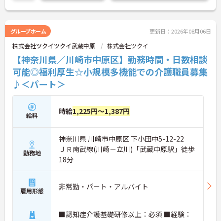
グループホーム
更新日：2026年08月06日
株式会社ツクイツクイ武蔵中原
株式会社ツクイ
【神奈川県／川崎市中原区】勤務時間・日数相談
可能◎福利厚生☆小規模多機能での介護職員募集
♪＜パート＞
時給
1,225円～1,387円
給料
神奈川県 川崎市中原区 下小田中5-12-22
ＪＲ南武線(川崎－立川)「武蔵中原駅」徒歩
勤務地
18分
非常勤・パート・アルバイト
雇用形態
■認知症介護基礎研修以上：必須 ■経験：