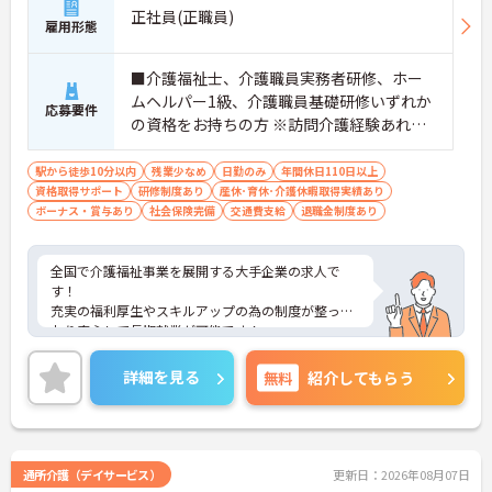
正社員(正職員)
雇用形態
■介護福祉士、介護職員実務者研修、ホー
ムヘルパー1級、介護職員基礎研修いずれか
応募要件
の資格をお持ちの方 ※訪問介護経験あれば
尚可 ※未経験相談可能
駅から徒歩10分以内
残業少なめ
日勤のみ
年間休日110日以上
資格取得サポート
研修制度あり
産休･育休･介護休暇取得実績あり
ボーナス・賞与あり
社会保険完備
交通費支給
退職金制度あり
全国で介護福祉事業を展開する大手企業の求人で
す！
充実の福利厚生やスキルアップの為の制度が整って
おり安心して長期就業が可能です！
ご興味ある方には、面接のポイントなど、さらに詳
細をお話致しますのでお気軽にご相談ください。
詳細を見る
無料
紹介してもらう
通所介護（デイサービス）
更新日：2026年08月07日