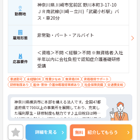
神奈川県 川崎市宮前区 野川本町3-17-10
ＪＲ南武線(川崎－立川)「武蔵小杉駅」バ
勤務地
ス・車20分
非常勤・パート・アルバイト
雇用形態
＜資格＞不問 ＜経験＞不問 ※無資格者:入社
半年以内に会社負担で認知症介護基礎研修
応募要件
受講
車通勤可
未経験OK
残業少なめ
無資格OK
資格取得サポート
研修制度あり
産休･育休･介護休暇取得実績あり
社会保険完備
交通費支給
神奈川県横浜市に本部を構える法人です。全国47都
道府県で700以上の事業所を展開しており、充実し
た福利厚生・研修制度も魅力です♪土日祝日は時給
100円UPも魅力★ご興味のある方には、面接対策ポ
イントなど、さらに詳細をお話しいたしますのでお
気軽にご相談ください！
詳細を見る
無料
紹介してもらう