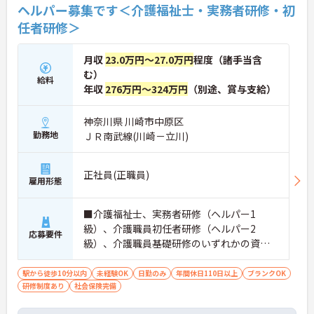
ヘルパー募集です＜介護福祉士・実務者研修・初
任者研修＞
月収
23.0万円～27.0万円
程度（諸手当含
む）
給料
年収
276万円～324万円
（別途、賞与支給）
神奈川県 川崎市中原区
勤務地
ＪＲ南武線(川崎－立川)
正社員(正職員)
雇用形態
■介護福祉士、実務者研修（ヘルパー1
級）、介護職員初任者研修（ヘルパー2
応募要件
級）、介護職員基礎研修のいずれかの資格
必須
駅から徒歩10分以内
未経験OK
日勤のみ
年間休日110日以上
ブランクOK
研修制度あり
社会保険完備