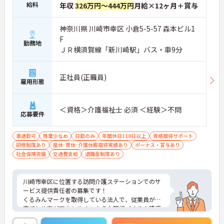
給料
年収
326万円～444万円
月給×12ヶ月＋賞与
神奈川県 川崎市幸区 小倉5-5-57 森本ビル1
F
勤務地
ＪＲ横須賀線「新川崎駅」バス・車9分
正社員(正職員)
雇用形態
＜資格＞介護福祉士 必須 ＜経験＞不問
応募要件
車通勤可
残業少なめ
日勤のみ
年間休日110日以上
資格取得サポート
研修制度あり
産休･育休･介護休暇取得実績あり
ボーナス・賞与あり
社会保険完備
交通費支給
退職金制度あり
川崎市幸区に位置する訪問介護ステーションでのサ
ービス提供責任者の募集です！
くるみんマークを取得している法人で、従業員が子
育てと仕事が両立しやすいような職場づくりを積極
的に行っています。