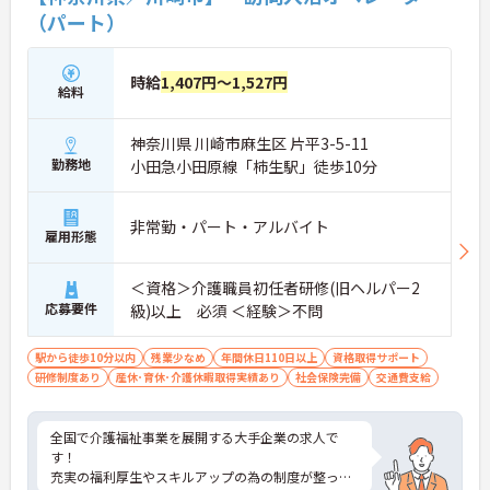
（パート）
時給
1,407円～1,527円
給料
神奈川県 川崎市麻生区 片平3-5-11
勤務地
小田急小田原線「柿生駅」徒歩10分
非常勤・パート・アルバイト
雇用形態
＜資格＞介護職員初任者研修(旧ヘルパー2
応募要件
級)以上 必須 ＜経験＞不問
駅から徒歩10分以内
残業少なめ
年間休日110日以上
資格取得サポート
研修制度あり
産休･育休･介護休暇取得実績あり
社会保険完備
交通費支給
全国で介護福祉事業を展開する大手企業の求人で
す！
充実の福利厚生やスキルアップの為の制度が整って