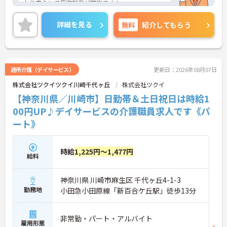
おり安心して長期就業が可能です！
ご興味ある方には、面接のポイントなど、さらに詳
細をお話致しますのでお気軽にご相談ください。
詳細を見る
無料
紹介してもらう
通所介護（デイサービス）
更新日：2026年08月07日
株式会社ツクイツクイ川崎千代ヶ丘
株式会社ツクイ
【神奈川県／川崎市】日勤帯＆土日祝日は時給1
00円UP♪デイサービスの介護職員求人です《パ
ート》
時給
1,225円～1,477円
給料
神奈川県 川崎市麻生区 千代ヶ丘4-1-3
勤務地
小田急小田原線「新百合ケ丘駅」徒歩13分
非常勤・パート・アルバイト
雇用形態