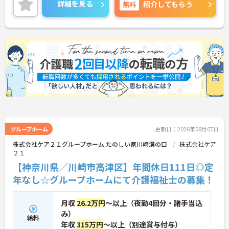
ご興味のある方には、面接対策ポイントなど、さら
詳細を見る
無料
紹介してもらう
に詳細をご案内しますのでお気軽にご相談くださ
い！
グループホーム
更新日：2026年08月07日
株式会社ケア２１グループホーム たのしい家川崎溝の口
株式会社ケア
２１
【神奈川県／川崎市高津区】年間休日111日◎定
年なし☆グループホームにて介護福祉士の募集！
月収
26.2万円
～以上（夜勤4回分・諸手当込
み）
給料
年収
315万円
～以上（別途賞与付与）