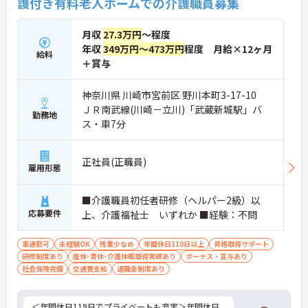
護付き有料老人ホームでの介護職員募集
りするスタッフも多くいます。しっかり休んでリフ
レッシュすることで、仕事へのモチベーションも維
持しやすく、メリハリのある働き方が可能です。
月収
27.3万円
～程度
年収
349万円～473万円
程度 月給×12ヶ月
給料
＋賞与
神奈川県 川崎市宮前区 野川本町3-17-10
ＪＲ南武線(川崎－立川)「武蔵新城駅」バ
勤務地
ス・車7分
正社員(正職員)
雇用形態
■介護職員初任者研修（ヘルパー2級）以
応募要件
上、介護福祉士 いずれか ■経験：不問
車通勤可
未経験OK
残業少なめ
年間休日110日以上
資格取得サポート
研修制度あり
産休･育休･介護休暇取得実績あり
ボーナス・賞与あり
社会保険完備
交通費支給
退職金制度あり
＜年間休日119日でプライベートも充実＞年間休日