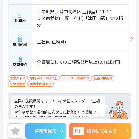
神奈川県 川崎市高津区 上作延1-11-17
ＪＲ南武線(川崎－立川)「津田山駅」徒歩13
勤務地
分
正社員(正職員)
雇用形態
介護職としてのご経験(3年以上)あれば尚可
応募要件
残業少なめ
年間休日110日以上
ボーナス・賞与あり
社会保険完備
交通費支給
退職金制度あり
全国に施設展開を行っている東証スタンダード上場
の法人です！
定年制がなく長期的に安定した就業が叶う環境で
す。人間関係が良好で、職員同士が認め合う文化が
根付いています。
ご興味のある方には、面接対策ポイントなど、さら
詳細を見る
無料
紹介してもらう
に詳細をご案内しますのでお気軽にご相談くださ