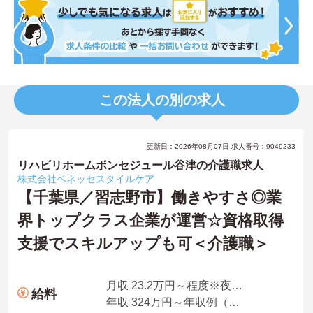
この法人の別の求人
更新日：2026年08月07日 求人番号：9049233
リハビリホームボンセジュール谷津の介護職求人
株式会社ベネッセスタイルケア
【千葉県／習志野市】働きやすさ◎業
界トップクラス企業が運営☆資格取得
支援でスキルアップも可＜介護職＞
月収 23.2万円～程度※夜勤手当込
給料
年収 324万円～年収例（賞与2ヶ月、平均残業時間10時間／月を含む）