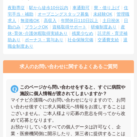
夜勤専従
駅から徒歩10分以内
車通勤可
寮・借り上げ
住
宅手当・補助
オープニングスタッフ募集
未経験OK
管理職
求人
無資格OK
高収入
年間休日110日以上
土日祝休
日
勤のみ
ブランクOK
資格取得サポート
研修制度あり
産
休･育休･介護休暇取得実績あり
残業少なめ
託児所・育児補
助あり
ボーナス・賞与あり
社会保険完備
交通費支給
退
職金制度あり
求人のお問い合わせに関するよくあるご質問
このページから問い合わせをすると、すぐに病院や
施設に個人情報が渡されてしまいますか？
マイナビ介護職へのお問い合わせになりますので、お問
い合わせ後すぐに求人掲載元へ情報をお渡しすることは
ございません。ご本人様より応募の意志を伺ってから改
めて応募となります。
お預かりしているすべての個人データは許可なく、企
業・医療機関側に開示したり、第三者に提供することは