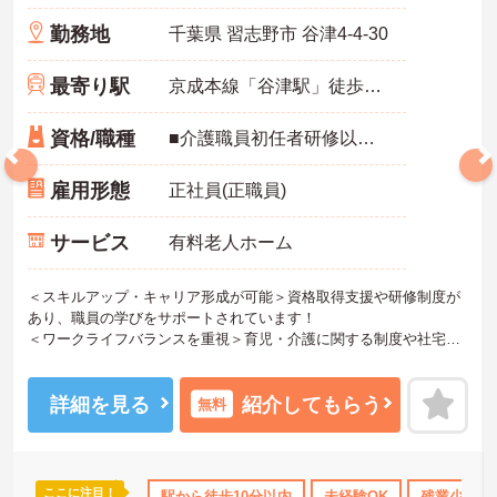
勤務地
千葉県 習志野市 谷津4-4-30
最寄り駅
京成本線「谷津駅」徒歩3分
資格/職種
■介護職員初任者研修以上 ※無資格の方も応募可（資格支援制度あり）
雇用形態
正社員(正職員)
サービス
有料老人ホーム
＜スキルアップ・キャリア形成が可能＞資格取得支援や研修制度が
あり、職員の学びをサポートされています！
＜ワークライフバランスを重視＞育児・介護に関する制度や社宅制
度、各種手当など、長く安心して働きやすい環境が整っています。
＜寄り添ったケアの実施＞利用者さまに深く寄り添ったサービスの
提供を目指し、職員の専門性を高めるような人材育成にも注力され
詳細を見る
紹介してもらう
無料
ています。
ご興味のある方には、面接対策ポイント等、さらに詳細をお話しし
ますのでお気軽にご相談ください！
ここに注目！
借り上げ
託児所・育児補助
駅から徒歩10分以内
無資格OK
年間休日110日以上
未経験OK
残業少なめ
資