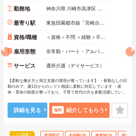
勤務地
神奈川県 川崎市高津区 向ヶ丘157-1
最寄り駅
東急田園都市線「宮崎台駅」徒歩13分
資格/職種
＜資格＞不問 ＜経験＞不問 ※無資格者：入社半年以内に会社負担で認知症介護基礎研修受講
雇用形態
非常勤・パート・アルバイト
サービス
通所介護（デイサービス）
【柔軟な働き方と両立支援の環境が整っています】 ・夜勤なしの日
勤のみで、週1日からのシフト相談に柔軟に対応しています ・産
休・育休の制度が整っており、子育て世代の方も多数活躍していま
す
【パート勤務でも安心の厚待遇が用意されています】 ・時給に加え
て、パート勤務の方にも年2回の特別手当（最大20万円）の支給実績
詳細を見る
紹介してもらう
無料
があります ・土日祝日の時給アップや、宿泊費補助・祝金など独自
の福利厚生を利用できます
【自分らしさを大切にしながら勤務できる社風があります】 ・髪色
やネイル、まつげエクステなどが自由で、個性を活かしてのびのび
ここに注目！
･育休･介護休暇取得実績あり
車通勤可
社会保険完備
未経験OK
交通費支給
無資格OK
資格取