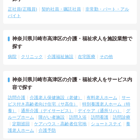
正社員(正職員)
契約社員・嘱託社員
非常勤・パート・アル
バイト
神奈川県川崎市高津区の介護・福祉求人を施設業態で
探す
病院
クリニック
介護福祉施設
在宅医療
その他
神奈川県川崎市高津区の介護・福祉求人をサービス内
容で探す
訪問介護
介護老人保健施設（老健）
有料老人ホーム
サー
ビス付き高齢者向け住宅（サ高住）
特別養護老人ホーム（特
養）
通所介護（デイサービス）
デイケア（通所リハ）
グ
ループホーム
障がい者施設
訪問入浴
訪問看護
訪問診療
定期巡回
ケアハウス・高齢者住宅地
ショートステイ
養
護老人ホーム
介護予防