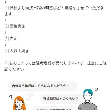
↓
[2] 弊社より面接日程の調整などの連絡をさせていただき
ます
↓
[3] 面接実施
↓
[4] 内定
↓
[5] 入職手続き
※法人によっては選考過程が異なりますので、担当にご確
認ください