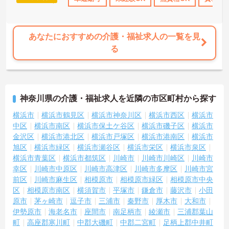
と働けます ・介護度が比較的低く、身体的な負担を抑えながらケア
に専念できます
あなたにおすすめの介護・福祉求人の一覧を見
る
神奈川県の介護・福祉求人を近隣の市区町村から探す
横浜市
横浜市鶴見区
横浜市神奈川区
横浜市西区
横浜市
中区
横浜市南区
横浜市保土ケ谷区
横浜市磯子区
横浜市
金沢区
横浜市港北区
横浜市戸塚区
横浜市港南区
横浜市
旭区
横浜市緑区
横浜市瀬谷区
横浜市栄区
横浜市泉区
横浜市青葉区
横浜市都筑区
川崎市
川崎市川崎区
川崎市
幸区
川崎市中原区
川崎市高津区
川崎市多摩区
川崎市宮
前区
川崎市麻生区
相模原市
相模原市緑区
相模原市中央
区
相模原市南区
横須賀市
平塚市
鎌倉市
藤沢市
小田
原市
茅ヶ崎市
逗子市
三浦市
秦野市
厚木市
大和市
伊勢原市
海老名市
座間市
南足柄市
綾瀬市
三浦郡葉山
町
高座郡寒川町
中郡大磯町
中郡二宮町
足柄上郡中井町