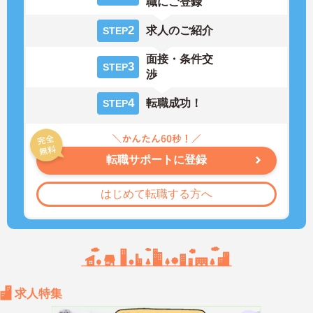
職にご登録
2
求人のご紹介
STEP
面接・条件交
3
STEP
渉
4
転職成功！
STEP
転職サポートに登録
はじめて転職する方へ
求人特集