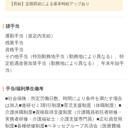
【昇給】定期昇給による基本時給アップあり
諸手当
通勤手当（規定内支給）
残業手当
資格手当
その他手当（特別勤務地手当（勤務地により異なる）、特
定処遇改善加算手当（勤務地により異なる）、年末年始手
当）
手当/福利厚生備考
■社会保険：所定労働日数、時間により条件を満たす場合
は加入■進研ゼミ3割引制度■育児支援制度（休職制度）■
介護休職制度■資格取得支援制度（介護職員初任者研修・
実務者研修・介護福祉士・介護支援専門員）■正社員登用
制度■各種研修制度■ベネッセグループ共済会（医療費補