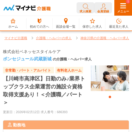
0
1
求人検索
会員登録
メニュー
ホーム
初めての方へ
面談会場一覧
保存した求人
最近見た求人
マイナビ介護職
介護職・ヘルパーの求人
神奈川県の介護職・ヘルパー求人
株式会社ベネッセスタイルケア
ボンセジュール武蔵新城
の介護職・ヘルパー求人
非常勤・パート・アルバイト
有料老人ホーム
【川崎市高津区】日勤のみ♪業界ト
ップクラス企業運営の施設☆資格
取得支援あり！＜介護職／パート
＞
更新日：2026年02月12日 求人番号：686393
勤務地