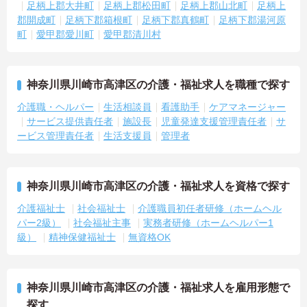
足柄上郡大井町
足柄上郡松田町
足柄上郡山北町
足柄上
郡開成町
足柄下郡箱根町
足柄下郡真鶴町
足柄下郡湯河原
町
愛甲郡愛川町
愛甲郡清川村
神奈川県川崎市高津区の介護・福祉求人を職種で探す
介護職・ヘルパー
生活相談員
看護助手
ケアマネージャー
サービス提供責任者
施設長
児童発達支援管理責任者
サ
ービス管理責任者
生活支援員
管理者
神奈川県川崎市高津区の介護・福祉求人を資格で探す
介護福祉士
社会福祉士
介護職員初任者研修（ホームヘル
パー2級）
社会福祉主事
実務者研修（ホームヘルパー1
級）
精神保健福祉士
無資格OK
神奈川県川崎市高津区の介護・福祉求人を雇用形態で
探す