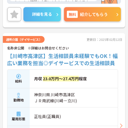
イベートの時間も大事にされたい方にお勧めです。
ご興味のある方は面接対策ポイントなどお話致しま
すのでお気軽にお問い合わせください。
詳細を見る
無料
紹介してもらう
通所介護（デイサービス）
更新日：2025年02月12日
名称非公開 ※詳細はお問合せください
【川崎市高津区】生活相談員未経験でもOK！幅
広い業務を担当◎デイサービスでの生活相談員
月収
23.0万円～27.4万円
程度
給料
神奈川県 川崎市高津区
勤務地
ＪＲ南武線(川崎－立川)
正社員(正職員)
雇用形態