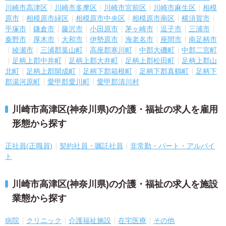
川崎市高津区
川崎市多摩区
川崎市宮前区
川崎市麻生区
相模
原市
相模原市緑区
相模原市中央区
相模原市南区
横須賀市
平塚市
鎌倉市
藤沢市
小田原市
茅ヶ崎市
逗子市
三浦市
秦野市
厚木市
大和市
伊勢原市
海老名市
座間市
南足柄市
綾瀬市
三浦郡葉山町
高座郡寒川町
中郡大磯町
中郡二宮町
足柄上郡中井町
足柄上郡大井町
足柄上郡松田町
足柄上郡山
北町
足柄上郡開成町
足柄下郡箱根町
足柄下郡真鶴町
足柄下
郡湯河原町
愛甲郡愛川町
愛甲郡清川村
川崎市高津区(神奈川県)の介護・福祉の求人を雇用
形態から探す
正社員(正職員)
契約社員・嘱託社員
非常勤・パート・アルバイ
ト
川崎市高津区(神奈川県)の介護・福祉の求人を施設
業態から探す
病院
クリニック
介護福祉施設
在宅医療
その他