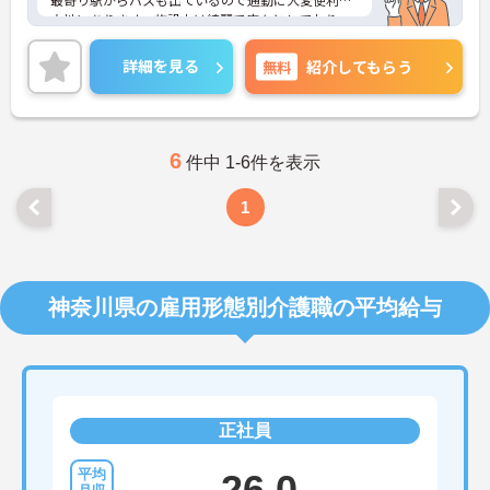
立地にあります。施設内は綺麗で広々としており、
利用者様はもちろんのことスタッフも過ごしやすい
環境です。1Fには暖かい光がさしこむ天窓が配置さ
詳細を見る
無料
紹介してもらう
れている通所リハビリのスペースがあり、見晴らし
のよい5Fには機能訓練室が設けてあります。ご興味
のある方はお気軽にお問い合わせ下さいませ。
6
件中 1-6件を表示
1
神奈川県の雇用形態別介護職の平均給与
正社員
26.0