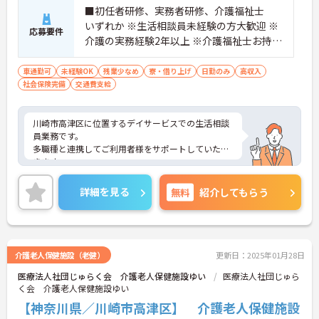
■初任者研修、実務者研修、介護福祉士
いずれか ※生活相談員未経験の方大歓迎 ※
応募要件
介護の実務経験2年以上 ※介護福祉士お持ち
の方優遇 ■普通自動車運転免許尚可
車通勤可
未経験OK
残業少なめ
寮・借り上げ
日勤のみ
高収入
社会保険完備
交通費支給
川崎市高津区に位置するデイサービスでの生活相談
員業務です。
多職種と連携してご利用者様をサポートしていただ
きます。
定員27名の小規模施設ですので、お一人お一人とゆ
っくりと関わることができます。
詳細を見る
無料
紹介してもらう
生活相談員としての業務経験がなくても大丈夫！こ
れまでの介護経験を活かしご活躍いただける環境で
す。
デイサービスが好きな方、興味のある方歓迎です。
ご興味のある方には、面接対策ポイントなど、さら
介護老人保健施設（老健）
更新日：2025年01月28日
に詳細をお話しいたしますのでお気軽にご相談くだ
医療法人社団じゅらく会 介護老人保健施設ゆい
医療法人社団じゅら
さい！
く会 介護老人保健施設ゆい
【神奈川県／川崎市高津区】 介護老人保健施設