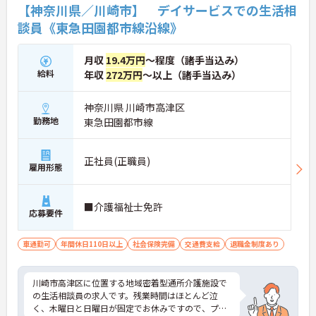
【神奈川県／川崎市】 デイサービスでの生活相
談員《東急田園都市線沿線》
月収
19.4万円
～程度（諸手当込み）
給料
年収
272万円
～以上（諸手当込み）
神奈川県 川崎市高津区
勤務地
東急田園都市線
正社員(正職員)
雇用形態
■介護福祉士免許
応募要件
車通勤可
年間休日110日以上
社会保険完備
交通費支給
退職金制度あり
川崎市高津区に位置する地域密着型通所介護施設で
の生活相談員の求人です。残業時間はほとんど泣
く、木曜日と日曜日が固定でお休みですので、プラ