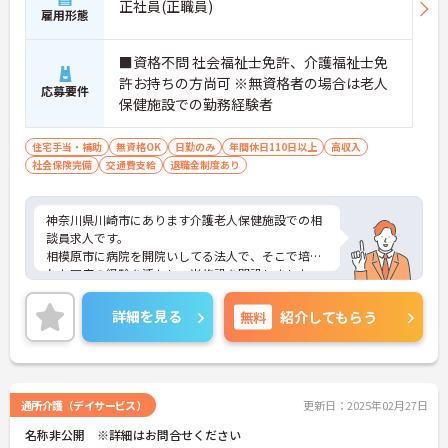
正社員(正職員)
雇用形態
■資格不問 社会福祉士免許、介護福祉士免
許お持ちの方尚可 ※無資格者の場合は老人
応募要件
保健施設での勤務経験者
住宅手当・補助
無資格OK
日勤のみ
年間休日110日以上
高収入
社会保険完備
交通費支給
退職金制度あり
神奈川県川崎市にあります介護老人保健施設での相
談員求人です。
相模原市に病院を開院いしてる法人で、そこで培わ
れた医療の経験を活かし、当施設を開設しました。
現在は複数のクリニック、施設も開設しており母体
の安定感は抜群です。賞与3.0ヶ月分支給実績があ
詳細を見る
無料
紹介してもらう
り、頑張りがしっかりと反映されるのも特徴です。
ご興味のあある方は是非お気軽にお問い合わせくだ
さい。
通所介護（デイサービス）
更新日：2025年02月27日
名称非公開 ※詳細はお問合せください