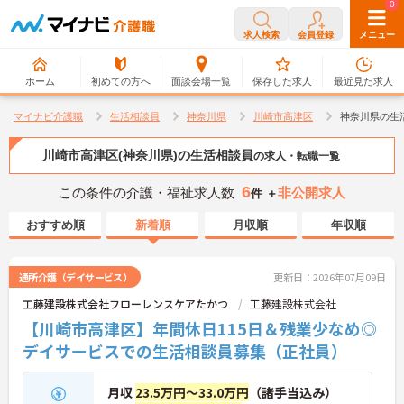
0
0
求人検索
会員登録
メニュー
ホーム
初めての方へ
面談会場一覧
保存した求人
最近見た求人
マイナビ介護職
生活相談員
神奈川県
川崎市高津区
神奈川県の生
川崎市高津区(神奈川県)の生活相談員
の求人・転職一覧
6
この条件の介護・福祉求人数
非公開求人
件 ＋
おすすめ順
新着順
月収順
年収順
通所介護（デイサービス）
更新日：2026年07月09日
工藤建設株式会社フローレンスケアたかつ
工藤建設株式会社
【川崎市高津区】年間休日115日＆残業少なめ◎
デイサービスでの生活相談員募集（正社員）
月収
23.5万円～33.0万円
（諸手当込み）