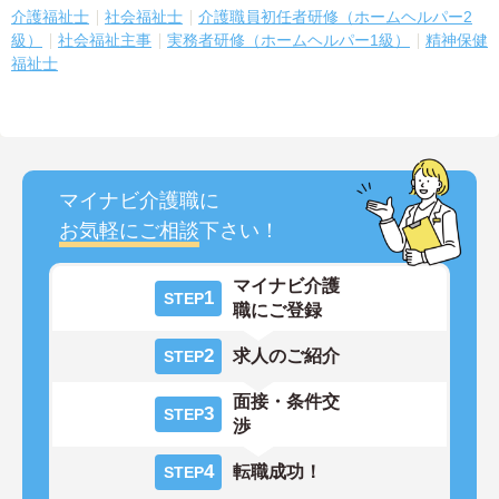
介護福祉士
社会福祉士
介護職員初任者研修（ホームヘルパー2
級）
社会福祉主事
実務者研修（ホームヘルパー1級）
精神保健
福祉士
マイナビ介護職に
お気軽にご相談
下さい！
マイナビ介護
1
STEP
職にご登録
2
求人のご紹介
STEP
面接・条件交
3
STEP
渉
4
転職成功！
STEP