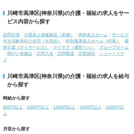
川崎市高津区(神奈川県)の介護・福祉の求人をサー
ビス内容から探す
訪問介護
介護老人保健施設（老健）
有料老人ホーム
サービス
付き高齢者向け住宅（サ高住）
特別養護老人ホーム（特養）
通
所介護（デイサービス）
デイケア（通所リハ）
グループホーム
障がい者施設
訪問入浴
訪問看護
定期巡回
ショートステ
イ
川崎市高津区(神奈川県)の介護・福祉の求人を給与
から探す
時給から探す
850円以上
1000円以上
1200円以上
1400円以上
1600円以
上
月収から探す