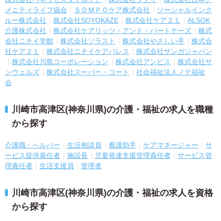
メニティライフ協会
ＳＯＭＰＯケア株式会社
ソーシャルインク
ルー株式会社
株式会社SOYOKAZE
株式会社ケア２１
ALSOK
介護株式会社
株式会社ケアリッツ・アンド・パートナーズ
株式
会社ニチイ学館
株式会社ソラスト
株式会社やさしい手
株式会
社ケア２１
株式会社ニチイケアパレス
株式会社サンガジャパン
株式会社川島コーポレーション
株式会社アンビス
株式会社サ
ンウェルズ
株式会社スーパー・コート
社会福祉法人ノテ福祉
会
川崎市高津区(神奈川県)の介護・福祉の求人を職種
から探す
介護職・ヘルパー
生活相談員
看護助手
ケアマネージャー
サ
ービス提供責任者
施設長
児童発達支援管理責任者
サービス管
理責任者
生活支援員
管理者
川崎市高津区(神奈川県)の介護・福祉の求人を資格
から探す