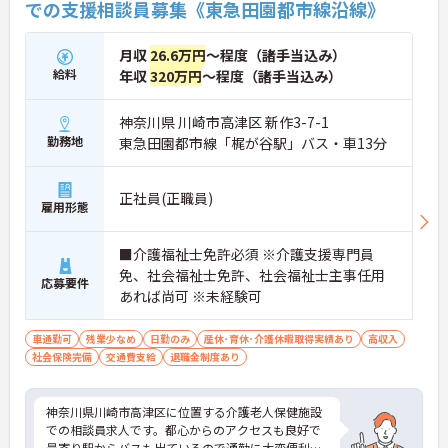
での支援相談員募集《東急田園都市線沿線》
月収
26.6万円
～程度（諸手当込み）
給料
年収
320万円
～程度（諸手当込み）
神奈川県 川崎市高津区 新作3-7-1
勤務地
東急田園都市線「梶が谷駅」バス・車13分
正社員(正職員)
雇用形態
■介護福祉士免許必須 ※介護支援専門員
免、社会福祉士免許、社会福祉士主事任用
応募要件
あれば尚可 ※未経験可
車通勤可
残業少なめ
日勤のみ
産休･育休･介護休暇取得実績あり
高収入
社会保険完備
交通費支給
退職金制度あり
神奈川県川崎市高津区に位置する介護老人保健施設
での相談員求人です。都心からのアクセスも良好で
最寄り駅からバスも出ているので通勤に大変便利な