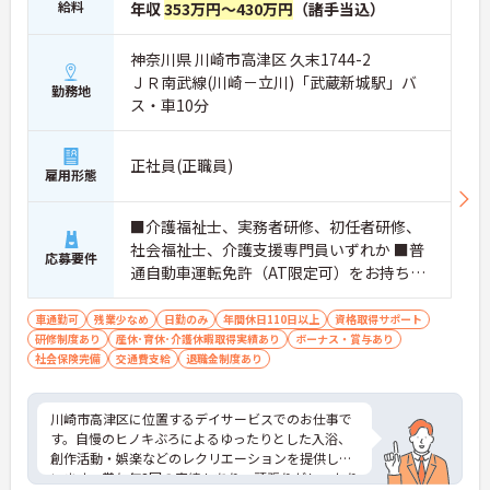
給料
年収
353万円～430万円
（諸手当込）
神奈川県 川崎市高津区 久末1744-2
ＪＲ南武線(川崎－立川)「武蔵新城駅」バ
勤務地
ス・車10分
正社員(正職員)
雇用形態
■介護福祉士、実務者研修、初任者研修、
社会福祉士、介護支援専門員いずれか ■普
応募要件
通自動車運転免許（AT限定可）をお持ちの
方
車通勤可
残業少なめ
日勤のみ
年間休日110日以上
資格取得サポート
研修制度あり
産休･育休･介護休暇取得実績あり
ボーナス・賞与あり
社会保険完備
交通費支給
退職金制度あり
川崎市高津区に位置するデイサービスでのお仕事で
す。自慢のヒノキぶろによるゆったりとした入浴、
創作活動・娯楽などのレクリエーションを提供して
います。賞与年3回の実績もあり、頑張りがしっかり