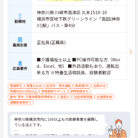
神奈川県 川崎市高津区 久末1510-10
横浜市営地下鉄グリーンライン「高田(神奈
勤務地
川)駅」バス・車4分
正社員(正職員)
雇用形態
■介護福祉士以上 ■PC操作可能な方（Wor
d、Excel、他） ■外訪活動もあり、運転出
応募要件
来る方 ※特養生活相談員、経験者歓迎
車通勤可
残業少なめ
託児所・育児補助
無資格OK
日勤のみ
年間休日110日以上
資格取得サポート
研修制度あり
産休･育休･介護休暇取得実績あり
高収入
社会保険完備
交通費支給
退職金制度あり
神奈川県横浜市内に100以上もの医療事業を展開し
ている法人です。
母体の安定感から福利厚生も充実しており、安心し