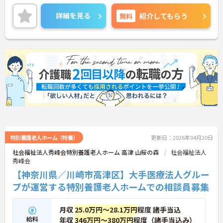
とお給与に反映されます。充実した福利厚生も魅力
です。月9日休み、残業は少なく、プライベートとの
詳細を見る
無料
紹介してもらう
両立もしやすいです。ご興味のある方には、面接対
策ポイントなど、さらに詳細をお話しいたしますの
でお気軽にご相談ください！
特別養護老人ホーム（特養）
更新日：2026年04月20日
社会福祉法人秀峰会特別養護老人ホーム 高津 山桜の森
社会福祉法人
秀峰会
【神奈川県／川崎市高津区】大手医療法人グルー
プが運営する特別養護老人ホームでの相談員募集
月収
25.0万円～28.1万円
程度 諸手当込
給料
年収
346万円～380万円
程度（諸手当込み）