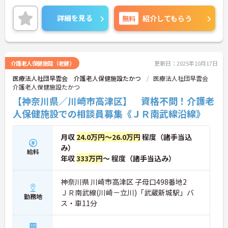
て長く働いて頂けます。
詳細を見る
無料
紹介してもらう
残業もほぼなく、月9日休みとワークライフバラン
スの取りやすい環境です。
ご興味のある方はお気軽にお問い合わせ下さいま
せ。
介護老人保健施設（老健）
更新日：2025年10月17日
医療法人社団早雲会 介護老人保健施設たかつ
医療法人社団早雲会
介護老人保健施設たかつ
【神奈川県／川崎市高津区】 資格不問！介護老
人保健施設での相談員募集《ＪＲ南武線沿線》
月収
24.0万円～26.0万円
程度（諸手当込
み）
給料
年収
333万円
～ 程度（諸手当込み）
神奈川県 川崎市高津区 子母口498番地2
ＪＲ南武線(川崎－立川)「武蔵新城駅」バ
勤務地
ス・車11分