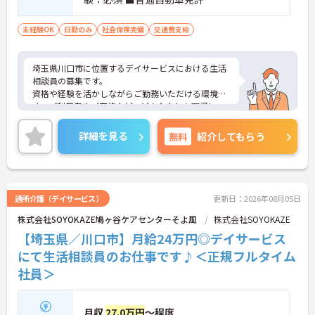
未経験OK
日勤のみ
社会保険完備
交通費支給
埼玉県川口市に位置するデイサービスにおける生活
相談員の募集です。
資格や経験を活かしながらご勤務いただける環境で
す。ご利用者やご家族など、どんな方とも円滑にコ
ミュニケーションをとれる方を募集しています。
ご興味のある方には、面接対策ポイントなど、さら
詳細を見る
無料
紹介してもらう
に詳細をご案内しますのでお気軽にご相談くださ
い！
通所介護（デイサービス）
更新日：2026年08月05日
株式会社SOYOKAZE鳩ヶ谷ケアセンターそよ風
株式会社SOYOKAZE
【埼玉県／川口市】月給24万円◎デイサービス
にて生活相談員のお仕事です♪＜正規フルタイム
社員＞
月収
27.0万円
～程度