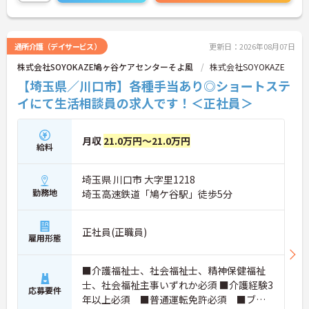
ミーティングを通じてスタッフ同士の連携が強化さ
れており、平均勤続年数7.2年という高い定着率を実
現しています。資格取得支援制度を活用して勤務時
間内に研修を受講できるなど教育体制も充実してい
通所介護（デイサービス）
更新日：2026年08月07日
るため、介護職からケアマネジャーや管理職への着
株式会社SOYOKAZE鳩ヶ谷ケアセンターそよ風
株式会社SOYOKAZE
実なステップアップが期待できます。定年65歳・再
雇用70歳までの継続雇用制度も完備されており、ご
【埼玉県／川口市】各種手当あり◎ショートステ
自身らしさを大切にしながら大手ならではの安定基
イにて生活相談員の求人です！＜正社員＞
盤のもとで末永くご活躍いただけます。
★おすすめPOINT★
月収
21.0万円～21.0万円
【特別報酬制度で、収入アップが期待できます 】
給料
・施設の業績や個人の評価に応じて賞与とは別に支
給される特別報酬制度があり、日々の頑張りが直接
埼玉県 川口市 大字里1218
収入として還元されます。
・業務への取り組みやチームへの貢献度が公正に評
勤務地
埼玉高速鉄道「鳩ケ谷駅」徒歩5分
価される仕組みにより、高いモチベーションを維持
して働ける環境です。
正社員(正職員)
雇用形態
【毎朝のミーティングで情報共有を徹底し、職種の
垣根を超えて協力し合える環境です】
・スタッフ全員で毎朝お客様の体調や業務連絡を丁
■介護福祉士、社会福祉士、精神保健福祉
寧に共有することで、チーム全体でスムーズに連携
士、社会福祉主事いずれか必須 ■介護経験3
応募要件
できる体制が構築されています。
年以上必須 ■普通運転免許必須 ■ブラ
・困った時もすぐに相談してフォローし合える風通