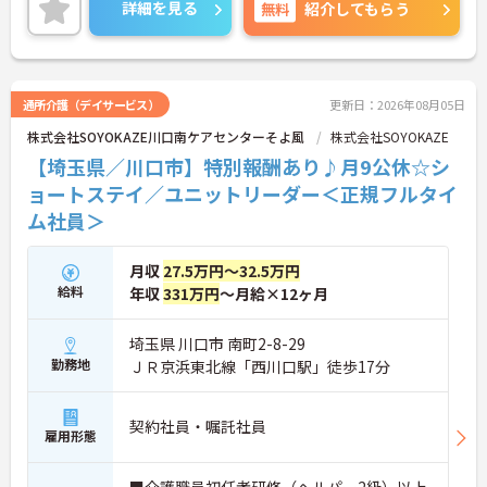
フォロー体制で、経験に関わらず安心してスタート
詳細を見る
無料
紹介してもらう
できます。
こちらの求人にご興味がございましたら面接のポイ
ントもお伝えしますので是非ご応募お待ちしており
ます。
通所介護（デイサービス）
更新日：2026年08月05日
株式会社SOYOKAZE川口南ケアセンターそよ風
株式会社SOYOKAZE
【埼玉県／川口市】特別報酬あり♪月9公休☆シ
ョートステイ／ユニットリーダー＜正規フルタイ
ム社員＞
月収
27.5万円～32.5万円
給料
年収
331万円
～月給×12ヶ月
埼玉県 川口市 南町2-8-29
勤務地
ＪＲ京浜東北線「西川口駅」徒歩17分
契約社員・嘱託社員
雇用形態