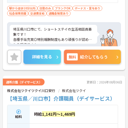
ンク可能
しの良い職場となっており、平均勤続年数7.2年とい
う高い定着率につながっています。
駅から徒歩10分以内
日勤のみ
ブランクOK
ボーナス・賞与あり
社会保険完備
交通費支給
退職金制度あり
【勤務時間内に受講できる資格取得支援制度によ
り、確実なキャリアアップが目指せます】
・介護職から生活相談員やケアマネジャー、施設長
埼玉県川口市にて、ショートステイの生活相談員募
へと進む多彩なキャリアパスが用意されており、長
集です！
期的な目標を持って成長できます。
各種手当充実◎特別報酬制度もあり頑張りが認めら
・資格取得に向けた研修や講習は勤務時間内で受講
れる環境です♪
できる場合が多く、プライベートの負担を抑えなが
ご興味のある方には、面接対策ポイントなどさらに
ら着実に専門性を高められます。
詳細をお話いたしますので、お気軽にご相談くださ
詳細を見る
無料
紹介してもらう
い。
【リフレッシュ休暇17日や自由な身だしなみ規定
で、自分らしく無理なく続けられる体制です】
・年間107日の休日に加えて年間17日のリフレッシ
ュ休暇が支給されるため、しっかりと休息を取りな
通所介護（デイサービス）
更新日：2026年08月06日
がらオンオフのメリハリをつけて働けます。
・髪色やネイルなどが原則自由となっており、定年
株式会社ツクイツクイ川口安行
株式会社ツクイ
65歳・再雇用70歳までの継続雇用制度のもとで、ご
【埼玉県／川口市】介護職員（デイサービス）
自身のスタイルを保ちながら末永く活躍できます。
時給
1,141円～1,469円
給料