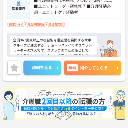
■介護職員初任者研修（ヘルパー2級）以上
■ユニットリーダー研修修了 ■介護経験必
応募要件
須・ユニットケア経験者
残業少なめ
社会保険完備
交通費支給
全国367拠点以上の複合型介護施設を展開する大手
グループが運営する、ショートステイでのユニット
リーダーの求人です。スタッフのまとめ役として、
生活介助やレクリエーション企画など現場全体を支
える重要なポジションとなります。寸志の他に特別
報酬の支給実績があり、これまでのご経験を活かし
詳細を見る
無料
紹介してもらう
てしっかりとした収入を得られる環境です。また、
有給休暇とは別に年間17日間のリフレッシュ休暇が
付与され、残業もほぼないため、心身に無理なく働
きながらプライベートの時間を大切にできます。毎
朝のミーティングによる情報共有や多職種連携が根
付いており、サポート体制も万全です。髪色やネイ
ルなどが原則自由となっており、自分らしいスタイ
ルを維持しながら長期的に活躍できる魅力的な職場
です。
★おすすめPOINT★
【ユニットリーダーとして現場を支え、充実した手