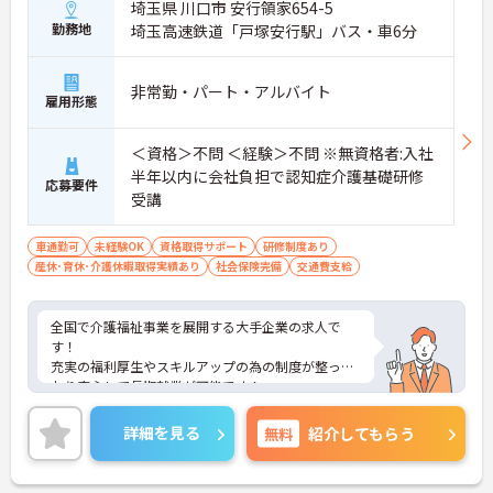
埼玉県 川口市 安行領家654-5
勤務地
埼玉高速鉄道「戸塚安行駅」バス・車6分
非常勤・パート・アルバイト
雇用形態
＜資格＞不問 ＜経験＞不問 ※無資格者:入社
半年以内に会社負担で認知症介護基礎研修
応募要件
受講
車通勤可
未経験OK
資格取得サポート
研修制度あり
産休･育休･介護休暇取得実績あり
社会保険完備
交通費支給
全国で介護福祉事業を展開する大手企業の求人で
す！
充実の福利厚生やスキルアップの為の制度が整って
おり安心して長期就業が可能です！
ご興味ある方には、面接のポイントなど、さらに詳
細をお話致しますのでお気軽にご相談ください。
詳細を見る
無料
紹介してもらう