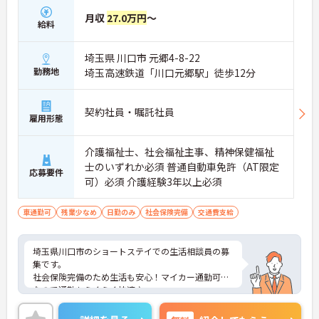
月収
27.0万円
～
給料
埼玉県 川口市 元郷4-8-22
勤務地
埼玉高速鉄道「川口元郷駅」徒歩12分
契約社員・嘱託社員
雇用形態
介護福祉士、社会福祉主事、精神保健福祉
士のいずれか必須 普通自動車免許（AT限定
応募要件
可）必須 介護経験3年以上必須
車通勤可
残業少なめ
日勤のみ
社会保険完備
交通費支給
埼玉県川口市のショートステイでの生活相談員の募
集です。
社会保険完備のため生活も安心！マイカー通勤可能
なので通勤もらくらく快適♪
ご興味のある方は、面接のポイントをお伝えします
のでお気軽にお問い合せください。