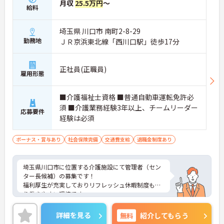
月収
25.5万円
～
給料
埼玉県 川口市 南町2-8-29
勤務地
ＪＲ京浜東北線「西川口駅」徒歩17分
正社員(正職員)
雇用形態
■介護福祉士資格 ■普通自動車運転免許必
須 ■介護業務経験3年以上、チームリーダー
応募要件
経験は必須
ボーナス・賞与あり
社会保険完備
交通費支給
退職金制度あり
埼玉県川口市に位置する介護施設にて管理者（セン
ター長候補）の募集です！
福利厚生が充実しておりリフレッシュ休暇制度もあ
り働きやすい環境です。
ご興味ある方には、面接対策ポイントなど、さらに
詳細をお話しいたしますのでお気軽にご相談くださ
詳細を見る
無料
紹介してもらう
い！