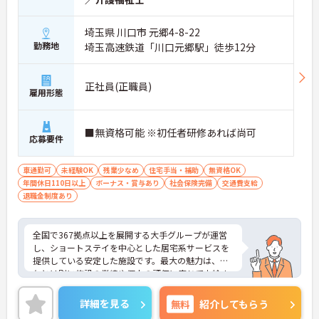
埼玉県 川口市 元郷4-8-22
勤務地
埼玉高速鉄道「川口元郷駅」徒歩12分
正社員(正職員)
雇用形態
■無資格可能 ※初任者研修あれば尚可
応募要件
車通勤可
未経験OK
残業少なめ
住宅手当・補助
無資格OK
年間休日110日以上
ボーナス・賞与あり
社会保険完備
交通費支給
退職金制度あり
全国で367拠点以上を展開する大手グループが運営
し、ショートステイを中心とした居宅系サービスを
提供している安定した施設です。最大の魅力は、賞
与とは別に施設の業績や個人の評価に応じて支給さ
れる独自の特別報酬制度です。日々の頑張りやチー
ムへの貢献が直接収入に反映される非常にやりがい
詳細を見る
無料
紹介してもらう
のある環境が整っています。また、毎朝の情報共有