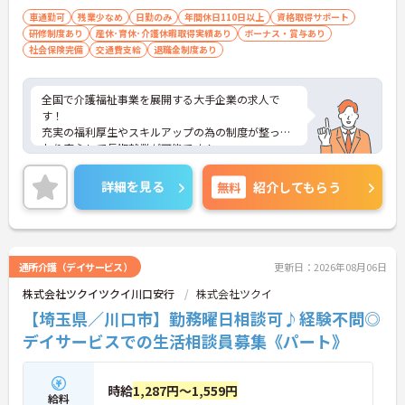
車通勤可
残業少なめ
日勤のみ
年間休日110日以上
資格取得サポート
研修制度あり
産休･育休･介護休暇取得実績あり
ボーナス・賞与あり
社会保険完備
交通費支給
退職金制度あり
全国で介護福祉事業を展開する大手企業の求人で
す！
充実の福利厚生やスキルアップの為の制度が整って
おり安心して長期就業が可能です！
ご興味ある方には、面接のポイントなど、さらに詳
細をお話致しますのでお気軽にご相談ください。
詳細を見る
無料
紹介してもらう
通所介護（デイサービス）
更新日：2026年08月06日
株式会社ツクイツクイ川口安行
株式会社ツクイ
【埼玉県／川口市】勤務曜日相談可♪経験不問◎
デイサービスでの生活相談員募集《パート》
時給
1,287円～1,559円
給料