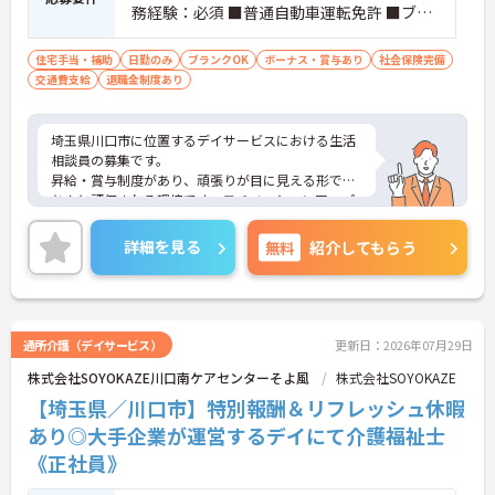
務経験：必須 ■普通自動車運転免許 ■ブラ
ンク可
住宅手当・補助
日勤のみ
ブランクOK
ボーナス・賞与あり
社会保険完備
交通費支給
退職金制度あり
埼玉県川口市に位置するデイサービスにおける生活
相談員の募集です。
昇給・賞与制度があり、頑張りが目に見える形でき
ちんと評価される環境です。モチベーションアップ
につながります。資格や経験を活かしながらご勤務
いただける環境です。
詳細を見る
無料
紹介してもらう
ご興味のある方には、面接対策ポイントなど、さら
に詳細をご案内しますのでお気軽にご相談くださ
い！
通所介護（デイサービス）
更新日：2026年07月29日
株式会社SOYOKAZE川口南ケアセンターそよ風
株式会社SOYOKAZE
【埼玉県／川口市】特別報酬＆リフレッシュ休暇
あり◎大手企業が運営するデイにて介護福祉士
《正社員》