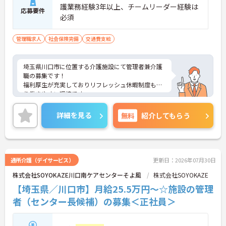
護業務経験3年以上、チームリーダー経験は
応募要件
必須
管理職求人
社会保険完備
交通費支給
埼玉県川口市に位置する介護施設にて管理者兼介護
職の募集です！
福利厚生が充実しておりリフレッシュ休暇制度もあ
り働きやすい環境です。
ご興味ある方には、面接対策ポイントなど、さらに
詳細をお話しいたしますのでお気軽にご相談くださ
詳細を見る
無料
紹介してもらう
い！
通所介護（デイサービス）
更新日：2026年07月30日
株式会社SOYOKAZE川口南ケアセンターそよ風
株式会社SOYOKAZE
【埼玉県／川口市】月給25.5万円～☆施設の管理
者（センター長候補）の募集＜正社員＞