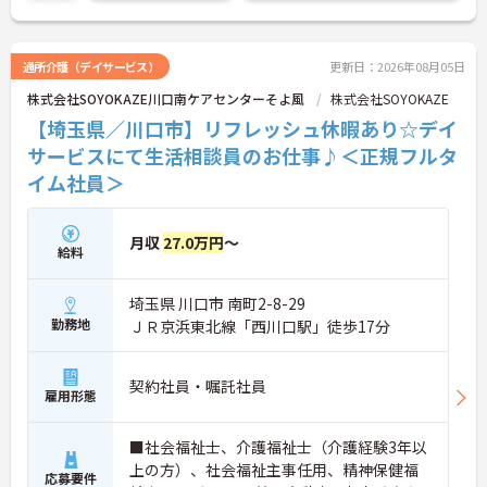
い！
通所介護（デイサービス）
更新日：2026年08月05日
株式会社SOYOKAZE川口南ケアセンターそよ風
株式会社SOYOKAZE
【埼玉県／川口市】リフレッシュ休暇あり☆デイ
サービスにて生活相談員のお仕事♪＜正規フルタ
イム社員＞
月収
27.0万円
～
給料
埼玉県 川口市 南町2-8-29
勤務地
ＪＲ京浜東北線「西川口駅」徒歩17分
契約社員・嘱託社員
雇用形態
■社会福祉士、介護福祉士（介護経験3年以
上の方）、社会福祉主事任用、精神保健福
応募要件