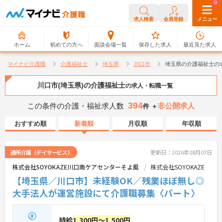
0
0
求人検索
会員登録
メニュー
ホーム
初めての方へ
面談会場一覧
保存した求人
最近見た求人
マイナビ介護職
介護福祉士
埼玉県
川口市
埼玉県の介護福祉士の
川口市(埼玉県)の介護福祉士
の求人・転職一覧
394
この条件の介護・福祉求人数
非公開求人
件 ＋
おすすめ順
新着順
月収順
年収順
通所介護（デイサービス）
更新日：2026年08月07日
株式会社SOYOKAZE川口南ケアセンターそよ風
株式会社SOYOKAZE
【埼玉県／川口市】未経験OK／残業ほぼ無し◎
大手法人が運営施設にて介護職募集〈パート〉
時給
1,300円～1,500円