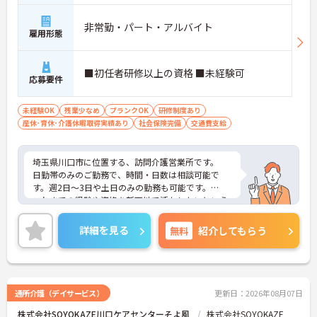
非常勤・パート・アルバイト
雇用形態
■初任者研修以上の資格 ■未経験可
応募要件
未経験OK
残業少なめ
ブランクOK
研修制度あり
産休･育休･介護休暇取得実績あり
社会保険完備
交通費支給
埼玉県川口市に位置する、訪問介護営業所です。
日勤帯のみのご勤務で、時間・日数は相談可能で
す。週2日～3日や土日のみの勤務も可能です。
これまでの経験や資格を新天地で活かしたいという
方はもちろん、未経験の方やブランクに不安のある
方のご応募もお待ちしております。
詳細を見る
無料
紹介してもらう
ご興味をお持ちの方はお気軽にお問い合わせくださ
い。
通所介護（デイサービス）
更新日：2026年08月07日
株式会社SOYOKAZE川口ケアセンターそよ風
株式会社SOYOKAZE