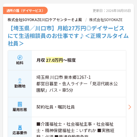
当や報酬で安定した収入を得られます】
・スタッフのまとめ役としてチーム運営の中心とな
通所介護（デイサービス）
更新日：2026年08月05日
り、やりがいを感じながら活躍できます
株式会社SOYOKAZE川口ケアセンターそよ風
株式会社SOYOKAZE
・業績と個人の評価により、 寸志とは別に特別報酬
【埼玉県／川口市】月給27万円◎デイサービス
が支給されます
にて生活相談員のお仕事です♪＜正規フルタイム
【年間17日のリフレッシュ休暇があり、私生活と両
社員＞
立して長く続けられます】
・有給休暇とは別に年間17日のリフレッシュ休暇が
あるため、心身をリフレッシュできる環境です
月収
27.0万円
～程度
・残業が少なく、ご家庭やプライベートな時間と両
給料
立しながら無理なく働ける体制です
【身だしなみの自由度が高く、ご自身のスタイルで
埼玉県 川口市 東本郷1267-1
イキイキと活躍できます】 ・髪色やネイル、ヒゲな
都営日暮里・舎人ライナー「見沼代親水公
勤務地
どが原則自由となっており、個性を大切にできます
園駅」バス・車5分
・清潔感と節度を保ちながら、自分らしい働き方が
叶うストレスフリーな職場です
契約社員・嘱託社員
雇用形態
【手厚いサポート体制と多職種連携のもとで、安心
して業務に取り組めます】 ・毎朝のミーティングで
情報共有を行っており、困った時もすぐに相談・フ
■介護福祉士・社会福祉主事・社会福祉
ォローが可能です ・職種を超えた連携が根付いてい
士・精神保健福祉士：いずれか ■実務経
る風通しの良い職場で、70歳までの再雇用制度のも
応募要件
験：必須 ■普通自動車免許
と長く働けます