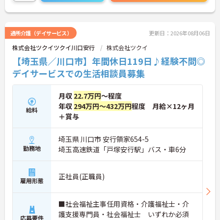
勤務曜日は相談可能♪ライフスタイルに合わせた働
き方が可能です。産休・育休制度も整っており、長
く安心して働ける環境です。
通所介護（デイサービス）
更新日：2026年08月06日
株式会社ツクイツクイ川口安行
株式会社ツクイ
【埼玉県／川口市】年間休日119日♪経験不問◎
デイサービスでの生活相談員募集
月収
22.7万円
～程度
年収
294万円～432万円
程度 月給×12ヶ月
給料
＋賞与
埼玉県 川口市 安行領家654-5
勤務地
埼玉高速鉄道「戸塚安行駅」バス・車6分
正社員(正職員)
雇用形態
■社会福祉主事任用資格・介護福祉士・介
護支援専門員・社会福祉士 いずれか必須
応募要件