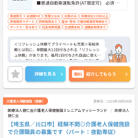
■普通自動車運転免許(AT限定可) 必須 ■
経験：不問
車通勤可
未経験OK
残業少なめ
日勤のみ
年間休日110日以上
資格取得サポート
研修制度あり
産休･育休･介護休暇取得実績あり
ボーナス・賞与あり
社会保険完備
交通費支給
退職金制度あり
＜リフレッシュ休暇でプライベートも充実＞有給休
暇とは別に、年間最大12日付与される「リフレッシ
ュ休暇」があります。毎月1日付与され自由に使える
ため、有給と組み合わせて連休を取得し、旅行や趣
味を楽しむスタッフも多くいます。夜勤がなく日勤
のみの勤務なので、生活リズムも整えやすく、仕事
詳細を見る
無料
紹介してもらう
とプライベートのメリハリをつけて無理なく働けま
す。
＜将来を見据えた多彩なキャリアパスと待遇＞「介
護のスペシャリスト」「管理職」「他職種へのチャ
レンジ」など、希望に合わせた多彩なキャリアプラ
介護老人保健施設（老健）
更新日：2026年08月06日
ンが用意されています。階層別の研修や資格取得支
医療法人健仁会介護老人保健施設ミレニアムマッシーランド
医療法人
援制度があり、働きながらスキルアップが可能で
健仁会
す。
【埼玉県／川口市】経験不問◎介護老人保健施設
で介護職員の募集です〈パート：夜勤専従〉