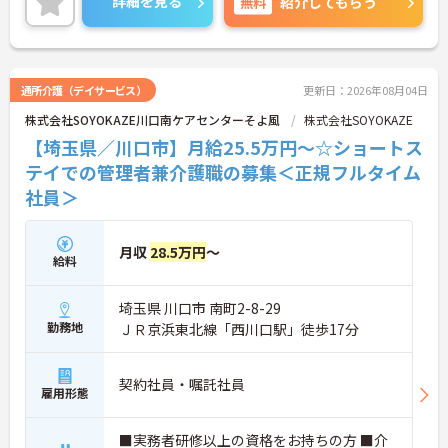
詳細を見る
無料
紹介してもらう
通所介護（デイサービス）
更新日：2026年08月04日
株式会社SOYOKAZE川口南ケアセンターそよ風
株式会社SOYOKAZE
【埼玉県／川口市】月給25.5万円～☆ショートス
テイでの管理者兼介護職の募集＜正規フルタイム
社員＞
月収
28.5万円
～
給料
埼玉県 川口市 南町2-8-29
勤務地
ＪＲ京浜東北線「西川口駅」徒歩17分
契約社員・嘱託社員
雇用形態
■実務者研修以上の資格をお持ちの方 ■介