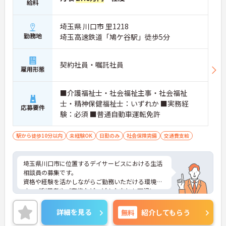
給料
埼玉県 川口市 里1218
勤務地
埼玉高速鉄道「鳩ケ谷駅」徒歩5分
契約社員・嘱託社員
雇用形態
■介護福祉士・社会福祉主事・社会福祉
士・精神保健福祉士：いずれか ■実務経
応募要件
験：必須 ■普通自動車運転免許
駅から徒歩10分以内
未経験OK
日勤のみ
社会保険完備
交通費支給
埼玉県川口市に位置するデイサービスにおける生活
相談員の募集です。
資格や経験を活かしながらご勤務いただける環境で
す。ご利用者やご家族など、どんな方とも円滑にコ
ミュニケーションをとれる方を募集しています。
ご興味のある方には、面接対策ポイントなど、さら
詳細を見る
無料
紹介してもらう
に詳細をご案内しますのでお気軽にご相談くださ