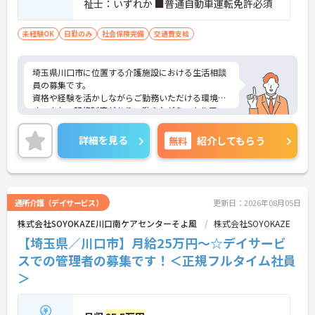
祉士：いずれか ■普通自動車運転免許必須
未経験OK
日勤のみ
社会保険完備
交通費支給
埼玉県川口市に位置する介護施設における生活相談
員の募集です。
資格や経験を活かしながらご勤務いただける環境で
す。また、研修制度があり、働きながらスキルアッ
プが目指せる環境です。
ご興味のある方には、面接対策ポイントなど、さら
詳細を見る
無料
紹介してもらう
に詳細をご案内しますのでお気軽にご相談くださ
い！
通所介護（デイサービス）
更新日：2026年08月05日
株式会社SOYOKAZE川口南ケアセンターそよ風
株式会社SOYOKAZE
【埼玉県／川口市】月給25万円～☆デイサービ
スでの管理者の募集です！＜正規フルタイム社員
＞