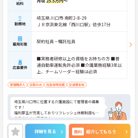
月収
25.5万円
～
給料
埼玉県 川口市 南町2-8-29
勤務地
ＪＲ京浜東北線「西川口駅」徒歩17分
契約社員・嘱託社員
雇用形態
■実務者研修以上の資格をお持ちの方 ■普
通自動車運転免許必須 ■介護業務経験3年以
応募要件
上、チームリーダー経験は必須
管理職求人
日勤のみ
社会保険完備
交通費支給
埼玉県川口市に位置する介護施設にて管理者の募集
です！
福利厚生が充実しておりリフレッシュ休暇制度もあ
り働きやすい環境です。
ご興味ある方には、面接対策ポイントなど、さらに
詳細をお話しいたしますのでお気軽にご相談くださ
詳細を見る
無料
紹介してもらう
い！