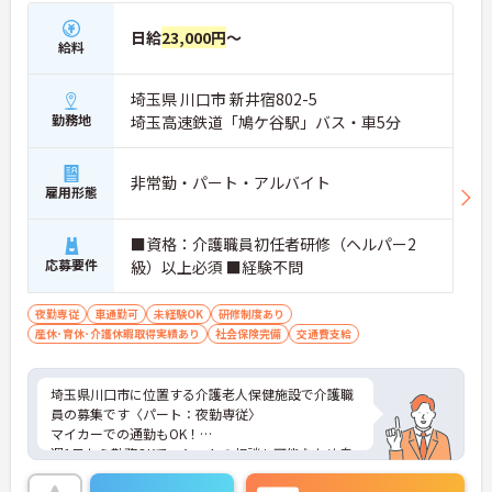
日給
23,000円
～
給料
埼玉県 川口市 新井宿802-5
勤務地
埼玉高速鉄道「鳩ケ谷駅」バス・車5分
非常勤・パート・アルバイト
雇用形態
■資格：介護職員初任者研修（ヘルパー2
応募要件
級）以上必須 ■経験不問
夜勤専従
車通勤可
未経験OK
研修制度あり
産休･育休･介護休暇取得実績あり
社会保険完備
交通費支給
埼玉県川口市に位置する介護老人保健施設で介護職
員の募集です〈パート：夜勤専従〉
マイカーでの通勤もOK！
週1日から勤務OKで、シフトの相談も可能なため自
分のペースで働くことができます！しっかりとした