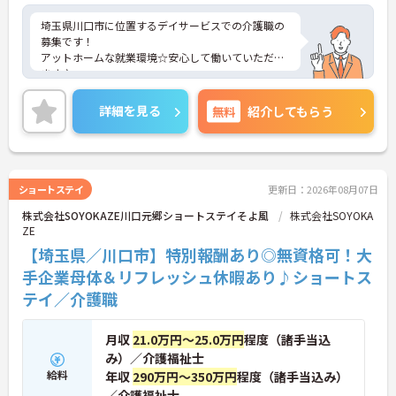
埼玉県川口市に位置するデイサービスでの介護職の
募集です！
アットホームな就業環境☆安心して働いていただけ
ます♪
ご興味ある方には、面接対策ポイントなど、さらに
詳細をお話しいたしますのでお気軽にご相談くださ
詳細を見る
無料
紹介してもらう
い。
ショートステイ
更新日：2026年08月07日
株式会社SOYOKAZE川口元郷ショートステイそよ風
株式会社SOYOKA
ZE
【埼玉県／川口市】特別報酬あり◎無資格可！大
手企業母体＆リフレッシュ休暇あり♪ショートス
テイ／介護職
月収
21.0万円～25.0万円
程度（諸手当込
み）／介護福祉士
給料
年収
290万円～350万円
程度（諸手当込み）
／介護福祉士