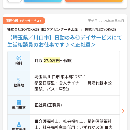
通所介護（デイサービス）
更新日：2026年07月30日
株式会社SOYOKAZE川口ケアセンターそよ風
株式会社SOYOKAZE
【埼玉県／川口市】日勤のみ◎デイサービスにて
生活相談員のお仕事です♪＜正社員＞
月収
27.0万円
～程度
給料
埼玉県 川口市 東本郷1267-1
都営日暮里・舎人ライナー「見沼代親水公
勤務地
園駅」バス・車5分
正社員(正職員)
雇用形態
■介護福祉士、社会福祉士、精神保健福祉
士、社会福祉主事任用：いずれか必須 ■実
応募要件