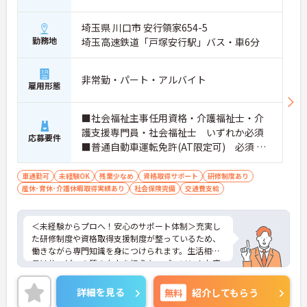
埼玉県 川口市 安行領家654-5
勤務地
埼玉高速鉄道「戸塚安行駅」バス・車6分
非常勤・パート・アルバイト
雇用形態
■社会福祉主事任用資格・介護福祉士・介
護支援専門員・社会福祉士 いずれか必須
応募要件
■普通自動車運転免許(AT限定可) 必須 ■
経験：不問
車通勤可
未経験OK
残業少なめ
資格取得サポート
研修制度あり
産休･育休･介護休暇取得実績あり
社会保険完備
交通費支給
＜未経験からプロへ！安心のサポート体制＞充実し
た研修制度や資格取得支援制度が整っているため、
働きながら専門知識を身につけられます。生活相談
員はサービスの質の向上を担うキーパーソン！お客
様やご家族との関わりを通じて、自分自身の人間性
も磨いていけるやりがいのあるお仕事です。
詳細を見る
無料
紹介してもらう
＜夜勤なしでプライベートも充実！柔軟な働き方＞