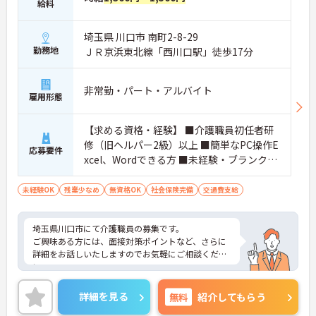
給料
埼玉県 川口市 南町2-8-29
勤務地
ＪＲ京浜東北線「西川口駅」徒歩17分
非常勤・パート・アルバイト
雇用形態
【求める資格・経験】 ■介護職員初任者研
修（旧ヘルパー2級）以上 ■簡単なPC操作E
応募要件
xcel、Wordできる方 ■未経験・ブランク検
討可
未経験OK
残業少なめ
無資格OK
社会保険完備
交通費支給
埼玉県川口市にて介護職員の募集です。
ご興味ある方には、面接対策ポイントなど、さらに
詳細をお話しいたしますのでお気軽にご相談くださ
い。
詳細を見る
無料
紹介してもらう