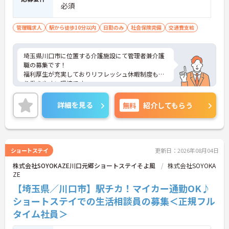
必須
管理職求人
駅から徒歩10分以内
日勤のみ
社会保険完備
交通費支給
埼玉県川口市に位置する介護施設にて管理者兼介護
職の募集です！
福利厚生が充実しておりリフレッシュ休暇制度もあ
り働きやすい環境です。
ご興味ある方には、面接対策ポイントなど、さらに
詳細をお話しいたしますのでお気軽にご相談くださ
詳細を見る
無料
紹介してもらう
い！
ショートステイ
更新日：2026年08月04日
株式会社SOYOKAZE川口元郷ショートステイそよ風
株式会社SOYOKA
ZE
【埼玉県／川口市】駅チカ！マイカー通勤OK♪
ショートステイでの生活相談員の募集＜正規フル
タイム社員＞