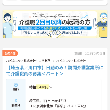
訪問介護
更新日：2026年08月07日
ハピネスケア株式会社川口営業所
ハピネスケア株式会社
【埼玉県／川口市】日勤のみ！訪問介護営業所に
て介護職員の募集＜パート＞
時給
1,410円
～
給料
埼玉県 川口市 市芝4213
勤務地
ＪＲ京浜東北線「蕨駅」バス・車4分