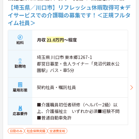
【埼玉県／川口市】リフレッシュ休暇取得可★デ
イサービスでの介護職の募集です！＜正規フルタ
イム社員＞
月収
21.0万円
～程度
給料
埼玉県 川口市 東本郷1267-1
都営日暮里・舎人ライナー「見沼代親水公
勤務地
園駅」バス・車5分
契約社員・嘱託社員
雇用形態
■介護職員初任者研修（ヘルパー2級）以
上、介護福祉士 いずれか必須■経験不問
応募要件
■普通自動車免許
日勤のみ
社会保険完備
交通費支給