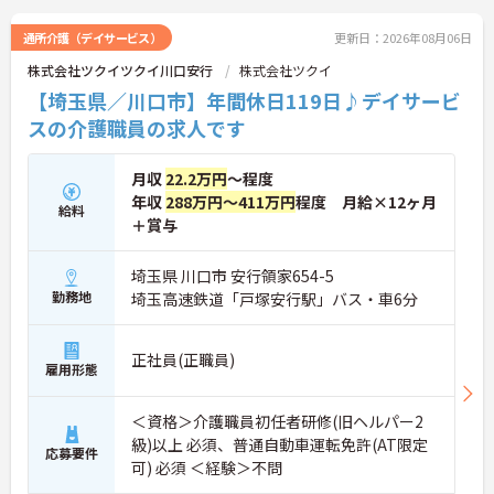
通所介護（デイサービス）
更新日：2026年08月06日
株式会社ツクイツクイ川口安行
株式会社ツクイ
【埼玉県／川口市】年間休日119日♪デイサービ
スの介護職員の求人です
月収
22.2万円
～程度
年収
288万円～411万円
程度 月給×12ヶ月
給料
＋賞与
埼玉県 川口市 安行領家654-5
勤務地
埼玉高速鉄道「戸塚安行駅」バス・車6分
正社員(正職員)
雇用形態
＜資格＞介護職員初任者研修(旧ヘルパー2
級)以上 必須、普通自動車運転免許(AT限定
応募要件
可) 必須 ＜経験＞不問