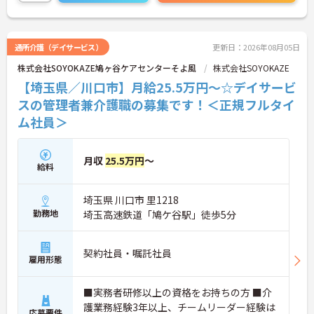
通所介護（デイサービス）
更新日：2026年08月05日
株式会社SOYOKAZE鳩ヶ谷ケアセンターそよ風
株式会社SOYOKAZE
【埼玉県／川口市】月給25.5万円～☆デイサービ
スの管理者兼介護職の募集です！＜正規フルタイ
ム社員＞
月収
25.5万円
～
給料
埼玉県 川口市 里1218
勤務地
埼玉高速鉄道「鳩ケ谷駅」徒歩5分
契約社員・嘱託社員
雇用形態
■実務者研修以上の資格をお持ちの方 ■介
護業務経験3年以上、チームリーダー経験は
応募要件