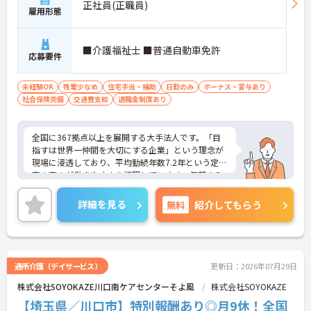
正社員(正職員)
雇用形態
■介護福祉士 ■普通自動車免許
応募要件
未経験OK
残業少なめ
住宅手当・補助
日勤のみ
ボーナス・賞与あり
社会保険完備
交通費支給
退職金制度あり
全国に367拠点以上を展開する大手法人です。「目
指すは世界一仲間を大切にする企業」という理念が
現場に浸透しており、平均勤続年数7.2年という定着
率の高さが働きやすさを証明しています。毎朝のミ
ーティング等を通じた職種を超えたチームワークが
根付いており、人間関係の不安なく安心して業務に
詳細を見る
無料
紹介してもらう
取り組める環境です。また、日々の頑張りやチーム
への貢献は、賞与とは別の「特別報酬」としてしっ
かりと評価・還元される独自の制度も大きな魅力と
なっています。介護福祉士の資格とこれまでの経験
を存分に活かせるだけでなく、勤務時間内での資格
通所介護（デイサービス）
更新日：2026年07月29日
取得支援制度を活用し、将来的にケアマネジャーや
株式会社SOYOKAZE川口南ケアセンターそよ風
株式会社SOYOKAZE
センター長といった多彩なキャリアパスへの挑戦も
手厚くサポートされています。年間17日のリフレッ
【埼玉県／川口市】特別報酬あり◎月9休！全国