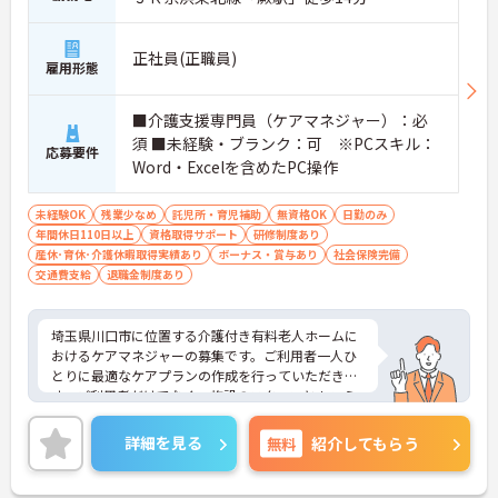
丁寧な指導を実施しています
【生活を支える充実の福利厚生】
・住宅手当や子供手当などご家族の生活もサポート
正社員(正職員)
する手当を完備しています
雇用形態
・1食300円で施設と同じ食事が食べられる食事補助
制度を利用できます ・徒歩や自転車の通勤手当も用
■介護支援専門員（ケアマネジャー）：必
意しています
須 ■未経験・ブランク：可 ※PCスキル：
応募要件
Word・Excelを含めたPC操作
未経験OK
残業少なめ
託児所・育児補助
無資格OK
日勤のみ
年間休日110日以上
資格取得サポート
研修制度あり
産休･育休･介護休暇取得実績あり
ボーナス・賞与あり
社会保険完備
交通費支給
退職金制度あり
埼玉県川口市に位置する介護付き有料老人ホームに
おけるケアマネジャーの募集です。ご利用者一人ひ
とりに最適なケアプランの作成を行っていただきま
す。ご利用者だけでなく、施設のスタッフともコミ
ュニケーションも円滑にとっていただける方を募集
しています。
詳細を見る
無料
紹介してもらう
年間休日113日もあり、プライベートを大切にしな
がらご勤務いただけます。また、福利厚生が充実し
ています。働きやすい環境が整っており、長くご勤