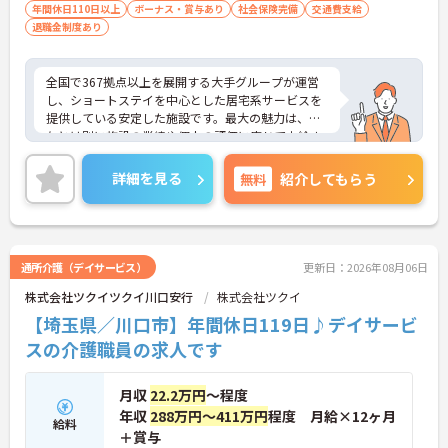
年間休日110日以上
ボーナス・賞与あり
社会保険完備
交通費支給
退職金制度あり
全国で367拠点以上を展開する大手グループが運営
し、ショートステイを中心とした居宅系サービスを
提供している安定した施設です。最大の魅力は、賞
与とは別に施設の業績や個人の評価に応じて支給さ
れる独自の特別報酬制度です。日々の頑張りやチー
ムへの貢献が直接収入に反映される非常にやりがい
詳細を見る
無料
紹介してもらう
のある環境が整っています。また、毎朝の情報共有
ミーティングを通じてスタッフ同士の連携が強化さ
れており、平均勤続年数7.2年という高い定着率を実
現しています。資格取得支援制度を活用して勤務時
間内に研修を受講できるなど教育体制も充実してい
通所介護（デイサービス）
更新日：2026年08月06日
るため、介護職からケアマネジャーや管理職への着
株式会社ツクイツクイ川口安行
株式会社ツクイ
実なステップアップが期待できます。定年65歳・再
雇用70歳までの継続雇用制度も完備されており、ご
【埼玉県／川口市】年間休日119日♪デイサービ
自身らしさを大切にしながら大手ならではの安定基
スの介護職員の求人です
盤のもとで末永くご活躍いただけます。
★おすすめPOINT★
月収
22.2万円
～程度
【特別報酬制度で、収入アップが期待できます 】
年収
288万円～411万円
程度 月給×12ヶ月
・施設の業績や個人の評価に応じて賞与とは別に支
給料
＋賞与
給される特別報酬制度があり、日々の頑張りが直接