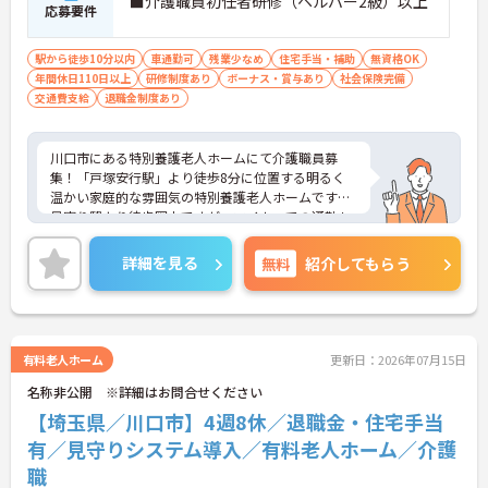
■介護職員初任者研修（ヘルパー2級）以上
応募要件
駅から徒歩10分以内
車通勤可
残業少なめ
住宅手当・補助
無資格OK
年間休日110日以上
研修制度あり
ボーナス・賞与あり
社会保険完備
交通費支給
退職金制度あり
川口市にある特別養護老人ホームにて介護職員募
集！「戸塚安行駅」より徒歩8分に位置する明るく
温かい家庭的な雰囲気の特別養護老人ホームです。
最寄り駅より徒歩圏内ですが、マイカーでの通勤も
可能です。教育研修制度が充実しているので、経験
の浅い方も安心です！ご興味ある方には、面接対策
詳細を見る
無料
紹介してもらう
ポイントなど、さらに詳細をお話しいたしますので
お気軽にご相談ください。
有料老人ホーム
更新日：2026年07月15日
名称非公開 ※詳細はお問合せください
【埼玉県／川口市】4週8休／退職金・住宅手当
有／見守りシステム導入／有料老人ホーム／介護
職