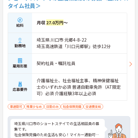
タイム社員＞
【ユニットリーダーとして現場を支え、充実した手
当や報酬で安定した収入を得られます】
・スタッフのまとめ役としてチーム運営の中心とな
り、やりがいを感じながら活躍できます
月収
27.0万円
～
給料
・業績と個人の評価により、 寸志とは別に特別報酬
が支給されます
埼玉県 川口市 元郷4-8-22
【年間17日のリフレッシュ休暇があり、私生活と両
勤務地
埼玉高速鉄道「川口元郷駅」徒歩12分
立して長く続けられます】
・有給休暇とは別に年間17日のリフレッシュ休暇が
あるため、心身をリフレッシュできる環境です
契約社員・嘱託社員
・残業が少なく、ご家庭やプライベートな時間と両
雇用形態
立しながら無理なく働ける体制です
介護福祉士、社会福祉主事、精神保健福祉
【身だしなみの自由度が高く、ご自身のスタイルで
士のいずれか必須 普通自動車免許（AT限定
イキイキと活躍できます】 ・髪色やネイル、ヒゲな
応募要件
可）必須 介護経験3年以上必須
どが原則自由となっており、個性を大切にできます
・清潔感と節度を保ちながら、自分らしい働き方が
叶うストレスフリーな職場です
車通勤可
残業少なめ
日勤のみ
社会保険完備
交通費支給
【手厚いサポート体制と多職種連携のもとで、安心
して業務に取り組めます】 ・毎朝のミーティングで
埼玉県川口市のショートステイでの生活相談員の募
情報共有を行っており、困った時もすぐに相談・フ
集です。
ォローが可能です ・職種を超えた連携が根付いてい
社会保険完備のため生活も安心！マイカー通勤可能
る風通しの良い職場で、70歳までの再雇用制度のも