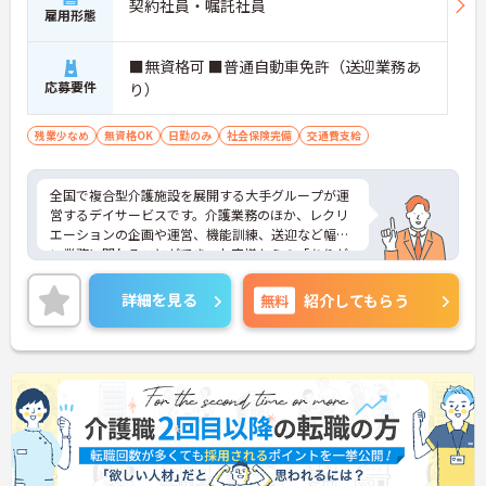
契約社員・嘱託社員
雇用形態
【充実したフォローアップ体制と資格取得支援で、
着実にキャリアを積んでいけます】
■無資格可 ■普通自動車免許（送迎業務あ
・経験や年齢に関係なくOJT制度で先輩スタッフか
応募要件
り）
ら丁寧な指導を受けられるため、業務の疑問や不安
をその場で解消できます。
・定期的な面談やフォロー研修に加えて各種資格の
残業少なめ
無資格OK
日勤のみ
社会保険完備
交通費支給
取得支援制度も活用できることで、介護の専門性を
高めながら成長を目指せます。
全国で複合型介護施設を展開する大手グループが運
【業績や日々の努力を多角的に評価する「特別報酬
営するデイサービスです。介護業務のほか、レクリ
制度」で、収入アップが期待できます】
エーションの企画や運営、機能訓練、送迎など幅広
・賞与とは別に、円滑な施設運営への協力やチーム
い業務に関わることができ、お客様からの「ありが
ワークなどの貢献度合いを評価して特別報酬を支給
とう」を直接やりがいにできる環境です。有給休暇
する独自の仕組みがあります。
とは別に年間17日間のリフレッシュ休暇が付与さ
詳細を見る
無料
紹介してもらう
・一人ひとりの頑張りが目に見える形でしっかりと
れ、平日の取得もしやすいため、ご家庭との両立や
還元されるため、高いモチベーションを維持しなが
ご自身の趣味など、プライベートを大切にしながら
ら仕事に向き合うことができます。
日勤帯で無理なく働き続けられます。髪色やネイル
なども原則自由となっており、ご自身のスタイルを
【残業が少なく豊富な休暇制度を利用して、長期的
保ちながらいきいきと働ける点も魅力です。また、
に無理のないペースで働けます】
個人の評価等に応じて支払われる特別報酬制度があ
・残業は月平均10時間程度、年間17日間のリフレッ
り、頑張りがしっかりと還元されます。定年後も70
シュ休暇や産前産後・育児休暇など多様な休暇制度
歳まで再雇用制度を利用して働けるため、資格と経
を利用して私生活を大切にできます。
験を活かして長く安定したキャリアを築いていきた
・65歳の定年後も70歳まで勤務可能な再雇用制度や