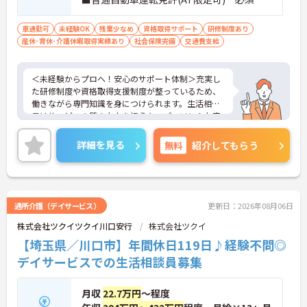
経験：不問
車通勤可
未経験OK
残業少なめ
資格取得サポート
研修制度あり
産休･育休･介護休暇取得実績あり
社会保険完備
交通費支給
＜未経験からプロへ！安心のサポート体制＞充実し
た研修制度や資格取得支援制度が整っているため、
働きながら専門知識を身につけられます。生活相談
員はサービスの質の向上を担うキーパーソン！お客
様やご家族との関わりを通じて、自分自身の人間性
も磨いていけるやりがいのあるお仕事です。
詳細を見る
無料
紹介してもらう
＜夜勤なしでプライベートも充実！柔軟な働き方＞
勤務曜日は相談可能♪ライフスタイルに合わせた働
き方が可能です。産休・育休制度も整っており、長
く安心して働ける環境です。
通所介護（デイサービス）
更新日：2026年08月06日
株式会社ツクイツクイ川口安行
株式会社ツクイ
【埼玉県／川口市】年間休日119日♪経験不問◎
デイサービスでの生活相談員募集
月収
22.7万円
～程度