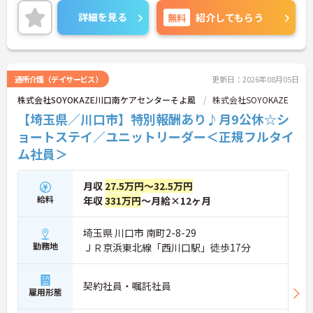
のみの勤務なので、生活リズムも整えやすく、仕事
詳細を見る
無料
紹介してもらう
とプライベートのメリハリをつけて無理なく働けま
す。
＜将来を見据えた多彩なキャリアパスと待遇＞「介
護のスペシャリスト」「管理職」「他職種へのチャ
レンジ」など、希望に合わせた多彩なキャリアプラ
通所介護（デイサービス）
更新日：2026年08月05日
ンが用意されています。階層別の研修や資格取得支
株式会社SOYOKAZE川口南ケアセンターそよ風
株式会社SOYOKAZE
援制度があり、働きながらスキルアップが可能で
す。
【埼玉県／川口市】特別報酬あり♪月9公休☆シ
ョートステイ／ユニットリーダー＜正規フルタイ
ム社員＞
月収
27.5万円～32.5万円
給料
年収
331万円
～月給×12ヶ月
埼玉県 川口市 南町2-8-29
勤務地
ＪＲ京浜東北線「西川口駅」徒歩17分
契約社員・嘱託社員
雇用形態