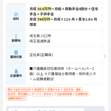
月収
30.0万円
～月給＋夜勤手当4回分＋住宅
手当＋子供手当
給料
年収
394万円
～月収×12ヶ月＋賞与2.8ヶ月
想定
埼玉県 川口市
勤務地
埼玉高速鉄道
正社員(正職員)
雇用形態
■介護職員初任者研修（ホームヘルパー2
級）以上 ※介護福祉士取得者・有料老人ホ
応募要件
ーム経験者歓迎
駅から徒歩10分以内
車通勤可
残業少なめ
住宅手当・補助
託児所・育児補助
ボーナス・賞与あり
社会保険完備
交通費支給
退職金制度あり