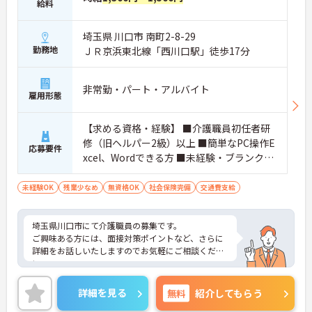
給料
埼玉県 川口市 南町2-8-29
勤務地
ＪＲ京浜東北線「西川口駅」徒歩17分
非常勤・パート・アルバイト
雇用形態
【求める資格・経験】 ■介護職員初任者研
修（旧ヘルパー2級）以上 ■簡単なPC操作E
応募要件
xcel、Wordできる方 ■未経験・ブランク検
討可
未経験OK
残業少なめ
無資格OK
社会保険完備
交通費支給
埼玉県川口市にて介護職員の募集です。
ご興味ある方には、面接対策ポイントなど、さらに
詳細をお話しいたしますのでお気軽にご相談くださ
い。
詳細を見る
無料
紹介してもらう