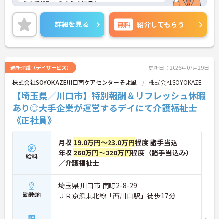
なので通勤もらくらく快適♪
と長く働けます
ご興味のある方は、面接のポイントをお伝えします
のでお気軽にお問い合せください。
詳細を見る
無料
紹介してもらう
通所介護（デイサービス）
更新日：2026年07月29日
株式会社SOYOKAZE川口南ケアセンターそよ風
株式会社SOYOKAZE
【埼玉県／川口市】特別報酬＆リフレッシュ休暇
あり◎大手企業が運営するデイにて介護福祉士
《正社員》
月収
19.0万円～23.0万円
程度 諸手当込
年収
260万円～320万円
程度（諸手当込み）
給料
／介護福祉士
埼玉県 川口市 南町2-8-29
勤務地
ＪＲ京浜東北線「西川口駅」徒歩17分