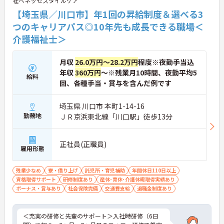
社ベネッセスタイルケア
働き続けられます。
＜家族も嬉しい！ベネッセグループならではの手厚
【埼玉県／川口市】年1回の昇給制度＆選べる3
い福利厚生＞ご家族も支える制度が満載♪産休・育
つのキャリアパス◎10年先も成長できる職場＜
休の取得実績も多数あり、ライフステージが変わっ
介護福祉士＞
ても長く安心して働き続けられる環境が整っていま
す。
月収
26.0万円～28.2万円
程度※夜勤手当込
年収
360万円
～※残業月10時間、夜勤平均5
給料
回、各種手当・賞与を含んだ例です
埼玉県 川口市 本町1-14-16
勤務地
ＪＲ京浜東北線「川口駅」徒歩13分
正社員(正職員)
雇用形態
残業少なめ
寮・借り上げ
託児所・育児補助
年間休日110日以上
資格取得サポート
研修制度あり
産休･育休･介護休暇取得実績あり
ボーナス・賞与あり
社会保険完備
交通費支給
退職金制度あり
＜充実の研修と先輩のサポート＞入社時研修（6日