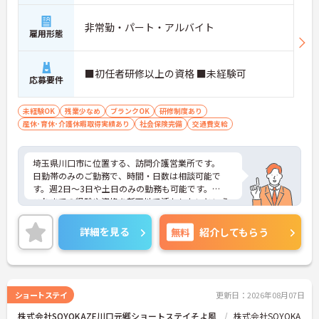
非常勤・パート・アルバイト
雇用形態
■初任者研修以上の資格 ■未経験可
応募要件
未経験OK
残業少なめ
ブランクOK
研修制度あり
産休･育休･介護休暇取得実績あり
社会保険完備
交通費支給
埼玉県川口市に位置する、訪問介護営業所です。
日勤帯のみのご勤務で、時間・日数は相談可能で
す。週2日～3日や土日のみの勤務も可能です。
これまでの経験や資格を新天地で活かしたいという
方はもちろん、未経験の方やブランクに不安のある
方のご応募もお待ちしております。
詳細を見る
無料
紹介してもらう
ご興味をお持ちの方はお気軽にお問い合わせくださ
い。
ショートステイ
更新日：2026年08月07日
株式会社SOYOKAZE川口元郷ショートステイそよ風
株式会社SOYOKA