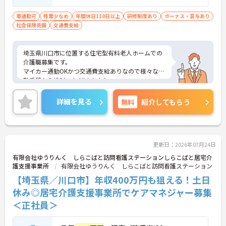
ため、個性を大切にしながら働くことができます
・社員一人ひとりの価値観を尊重する社風のもと
車通勤可
残業少なめ
年間休日110日以上
研修制度あり
ボーナス・賞与あり
で、無理なくご自身らしく働き続けることが期待で
社会保険完備
交通費支給
きます
【全国展開の安定基盤と日勤のみの環境で長期的な
キャリアを描けます】
埼玉県川口市に位置する住宅型有料老人ホームでの
・全国367拠点以上を展開する大手グループの運営
介護職募集です。
により、安定した環境で長く働き続けることができ
マイカー通勤OKかつ交通費支給ありなので様々な通
ます
勤手段から検討いただけます♪
・日勤のみの勤務で転勤の心配もないため、地元で
ご興味のある方はご面接のポイントお伝えしますの
ご家庭と両立しながら長期的な視点でキャリアを築
でご気軽にお問合せください。
詳細を見る
無料
紹介してもらう
けます
更新日：2026年07月24日
有限会社ゆうりんく しらこばと訪問看護ステーションしらこばと居宅介
護支援事業所
有限会社ゆうりんく しらこばと訪問看護ステーション
【埼玉県／川口市】年収400万円も狙える！土日
休み◎居宅介護支援事業所でケアマネジャー募集
＜正社員＞