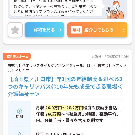
埼玉県川口市に位置する介護付き有料老人ホームに
おけるケアマネジャーの募集です。ご利用者一人ひ
とりに最適なケアプランの作成を行っていただきま
す。ご利用者だけでなく、施設のスタッフともコミ
ュニケーションも円滑にとっていただける方を募集
しています。
詳細を見る
無料
紹介してもらう
年間休日113日もあり、プライベートを大切にしな
がらご勤務いただけます。また、福利厚生が充実し
ています。働きやすい環境が整っており、長くご勤
務いただけます。
ご興味のある方には、面接対策ポイントなど、さら
有料老人ホーム
更新日：2026年07月10日
に詳細をお話しいたしますのでお気軽にご相談くだ
株式会社ベネッセスタイルケアボンセジュール川口
株式会社ベネッセ
さい！
スタイルケア
【埼玉県／川口市】年1回の昇給制度＆選べる3
つのキャリアパス◎10年先も成長できる職場＜
介護福祉士＞
月収
26.0万円～28.2万円
程度※夜勤手当込
年収
360万円
～※残業月10時間、夜勤平均5
給料
回、各種手当・賞与を含んだ例です
埼玉県 川口市 朝日5-5-10