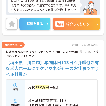
全国で140以上の介護施設を展開し創業以来連続増
収を続ける安定法人が運営する施設です。最新の見
守りシステムを導入しており夜間の巡視負担を大き
く軽減しているほか、丁寧な使い方指導があるため
安心して業務を始められます。月平均残業10時間程
度、住宅手当や子供手当、1食300円の食事補助など
詳細を見る
無料
紹介してもらう
生活を支える福利厚生が大変充実しています。『ハ
タラクエール2023』の認証も取得しており、資格取
得支援や職種別研修制度を通じて着実なキャリアア
ップを目指せます。有資格者の方がそのスキルを存
分に活かし、ご自身の生活も大切にしながら長期的
有料老人ホーム
更新日：2026年07月13日
に活躍できるおすすめの環境です。
株式会社ベネッセスタイルケアリハビリホームまどか川口芝
株式会社
ベネッセスタイルケア
★おすすめPOINT★
【安定した経営基盤とキャリア支援】
【埼玉県／川口市】年間休日113日◎介護付き有
・全国140以上の施設を展開し連続増収を続ける安
料老人ホームにてケアマネジャーのお仕事です♪
定法人が運営しています
＜正社員＞
・資格取得支援や職種別研修制度があり有資格者の
スキルアップを応援しています
・昇格実績もあり頑張りがしっかり評価される風通
しの良い環境です
月収
23.0万円
～程度
給料
【最新設備による負担軽減と働きやすさ】
・最新の見守りシステム導入により夜勤時の巡視の
手間を大きく軽減しています
埼玉県 川口市 芝西1-14-8
・機器の導入にあたっては誰でも使いこなせるよう
勤務地
ＪＲ京浜東北線「蕨駅」徒歩14分