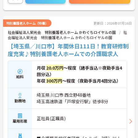
ご興味のある方には、面接対策ポイントなど、さら
に詳細をご案内しますのでお気軽にご相談くださ
い！
特別養護老人ホーム（特養）
更新日：2026年07月16日
社会福祉法人栄光会 特別養護老人ホーム かわぐちロイヤルの園
社
会福祉法人栄光会 特別養護老人ホーム かわぐちロイヤルの園
【埼玉県／川口市】年間休日111日！教育研修制
度充実♪特別養護老人ホームでの介護職求人
月収
20.0万円
～程度（諸手当込※夜勤手当4
回分込）
給料
年収
300万円
～程度（夜勤手当月4回分込）
埼玉県 川口市 西立野48番地
勤務地
埼玉高速鉄道「戸塚安行駅」徒歩8分
正社員(正職員)
雇用形態