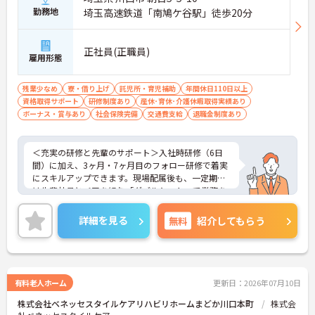
勤務地
埼玉高速鉄道「南鳩ケ谷駅」徒歩20分
正社員(正職員)
雇用形態
残業少なめ
寮・借り上げ
託児所・育児補助
年間休日110日以上
資格取得サポート
研修制度あり
産休･育休･介護休暇取得実績あり
ボーナス・賞与あり
社会保険完備
交通費支給
退職金制度あり
＜充実の研修と先輩のサポート＞入社時研修（6日
間）に加え、3ヶ月・7ヶ月目のフォロー研修で着実
にスキルアップできます。現場配属後も、一定期間
は先輩社員とペアを組む「ダブルシフト」で業務を
習得できるので、一人で抱え込むことはありませ
ん。
詳細を見る
無料
紹介してもらう
＜頑張りが給与に直結！専門性を磨いて年収アップ
＞経験やスキルがしっかり給与に反映される仕組み
です。定期昇給に加え、独自の社内専門資格制度
（通称：マジ神）では、認知症ケアや介護技術など
の専門性を認定されると、1資格につき月給＋1万円
有料老人ホーム
更新日：2026年07月10日
（最大4万円）の手当がつきます。キャリアアップす
株式会社ベネッセスタイルケアリハビリホームまどか川口本町
株式会
れば年収UPも目指せるため、高いモチベーションで