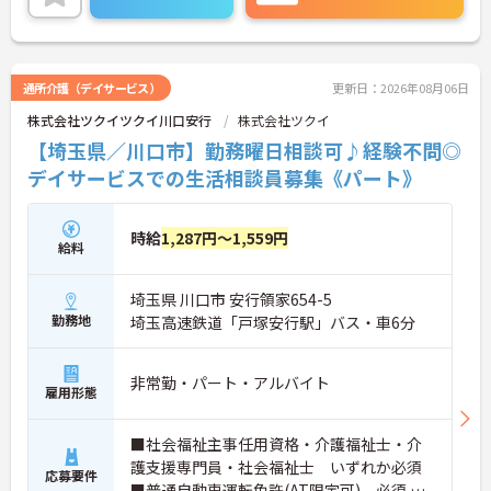
・年間107日の休日に加えて年間17日のリフレッシ
ュ休暇が支給されるため、しっかりと休息を取りな
がらオンオフのメリハリをつけて働けます。
・髪色やネイルなどが原則自由となっており、定年
通所介護（デイサービス）
更新日：2026年08月06日
65歳・再雇用70歳までの継続雇用制度のもとで、ご
自身のスタイルを保ちながら末永く活躍できます。
株式会社ツクイツクイ川口安行
株式会社ツクイ
【埼玉県／川口市】勤務曜日相談可♪経験不問◎
デイサービスでの生活相談員募集《パート》
時給
1,287円～1,559円
給料
埼玉県 川口市 安行領家654-5
勤務地
埼玉高速鉄道「戸塚安行駅」バス・車6分
非常勤・パート・アルバイト
雇用形態
■社会福祉主事任用資格・介護福祉士・介
護支援専門員・社会福祉士 いずれか必須
応募要件
■普通自動車運転免許(AT限定可) 必須 ■