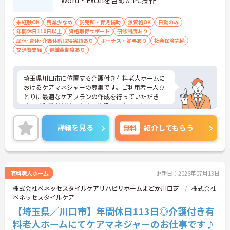
未経験OK
残業少なめ
託児所・育児補助
無資格OK
日勤のみ
年間休日110日以上
資格取得サポート
研修制度あり
産休･育休･介護休暇取得実績あり
ボーナス・賞与あり
社会保険完備
交通費支給
退職金制度あり
埼玉県川口市に位置する介護付き有料老人ホームに
おけるケアマネジャーの募集です。ご利用者一人ひ
とりに最適なケアプランの作成を行っていただきま
す。ご利用者だけでなく、施設のスタッフともコミ
ュニケーションも円滑にとっていただける方を募集
しています。
詳細を見る
無料
紹介してもらう
年間休日113日もあり、プライベートを大切にしな
がらご勤務いただけます。また、福利厚生が充実し
ています。働きやすい環境が整っており、長くご勤
務いただけます。
ご興味のある方には、面接対策ポイントなど、さら
有料老人ホーム
更新日：2026年07月13日
に詳細をお話しいたしますのでお気軽にご相談くだ
株式会社ベネッセスタイルケアリハビリホームまどか川口芝
株式会社
さい！
ベネッセスタイルケア
【埼玉県／川口市】年間休日113日◎介護付き有
料老人ホームにてケアマネジャーのお仕事です♪