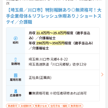
ZE
【埼玉県／川口市】特別報酬あり◎無資格可！大
手企業母体＆リフレッシュ休暇あり♪ショートス
テイ／介護職
月収
21.0万円～25.0万円
程度（諸手当込
み）／介護福祉士
給料
年収
290万円～350万円
程度（諸手当込み）
／介護福祉士
埼玉県 川口市 元郷4-8-22
勤務地
埼玉高速鉄道「川口元郷駅」徒歩12分
正社員(正職員)
雇用形態
■無資格可能 ※初任者研修あれば尚可
応募要件
車通勤可
未経験OK
残業少なめ
住宅手当・補助
無資格OK