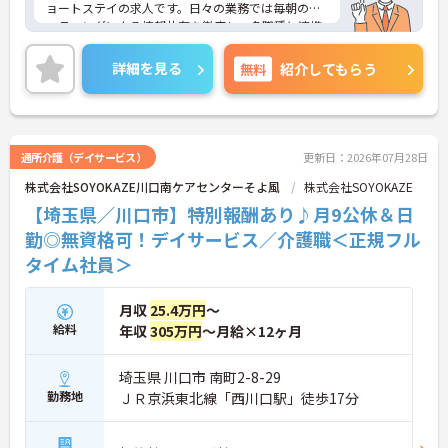
・施設運営への尽力やチームワークは、賞与とは別
ョートステイの求人です。日々の業務では毎朝のミ
の「特別報酬」として目に見える形で還元されま
ーティングによる情報共有を徹底し、多職種と連携
す。
しながらお客様一人ひとりの生活を支える体制を整
・残業少なめの環境に加え、年間17日ものリフレッ
えています。入社後はOJT制度による先輩スタッフ
詳細を見る
無料
紹介してもらう
シュ休暇が用意されておりプライベートの時間を大
の丁寧な指導や定期的な面談があり、資格取得支援
切にできます。
制度も完備しているため、着実にスキルを磨ける環
境です。待遇面では、月給に加えて年2回の賞与や実
績に応じた特別報酬の支給制度があり、日々の努力
やチームワークが収入に反映されます。また、残業
通所介護（デイサービス）
更新日：2026年07月28日
がほぼなく年間17日のリフレッシュ休暇を利用でき
株式会社SOYOKAZE川口南ケアセンターそよ風
株式会社SOYOKAZE
るほか、定年65歳かつ70歳までの再雇用制度を設け
ているため、ワークライフバランスを保ちながら長
【埼玉県／川口市】特別報酬あり♪月9公休＆日
期的にキャリアを築いていけます。自分らしい身だ
勤◎無資格可！デイサービス／介護職＜正規フル
しなみで働ける点も魅力の一つであり、安定した基
タイム社員＞
盤のもとで新たな挑戦が期待できます。
★おすすめPOINT★
月収
25.4万円
～
【毎朝のミーティングで情報を共有し、スタッフ間
給料
年収
305万円
～月給×12ヶ月
で円滑に連携できる体制です】
・スタッフ全員で毎朝お客様の体調や変化を共有す
る仕組みにより、多職種間でスムーズな連携を図る
埼玉県 川口市 南町2-8-29
ことができます。
勤務地
ＪＲ京浜東北線「西川口駅」徒歩17分
・困った時もすぐに相談してフォローし合える風通
しの良い職場環境のため、周囲との信頼関係を深め
ながら業務に取り組めます。