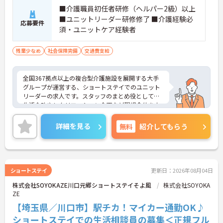
■介護職員初任者研修（ヘルパー2級）以上
■ユニットリーダー研修修了 ■介護経験必
応募要件
須・ユニットケア経験者
残業少なめ
社会保険完備
交通費支給
全国367拠点以上の複合型介護施設を展開する大手
グループが運営する、ショートステイでのユニット
リーダーの求人です。スタッフのまとめ役として、
生活介助やレクリエーション企画など現場全体を支
える重要なポジションとなります。寸志の他に特別
報酬の支給実績があり、これまでのご経験を活かし
詳細を見る
無料
紹介してもらう
てしっかりとした収入を得られる環境です。また、
有給休暇とは別に年間17日間のリフレッシュ休暇が
付与され、残業もほぼないため、心身に無理なく働
きながらプライベートの時間を大切にできます。毎
朝のミーティングによる情報共有や多職種連携が根
ショートステイ
更新日：2026年08月04日
付いており、サポート体制も万全です。髪色やネイ
株式会社SOYOKAZE川口元郷ショートステイそよ風
株式会社SOYOKA
ルなどが原則自由となっており、自分らしいスタイ
ZE
ルを維持しながら長期的に活躍できる魅力的な職場
です。
【埼玉県／川口市】駅チカ！マイカー通勤OK♪
ショートステイでの生活相談員の募集＜正規フル
★おすすめPOINT★