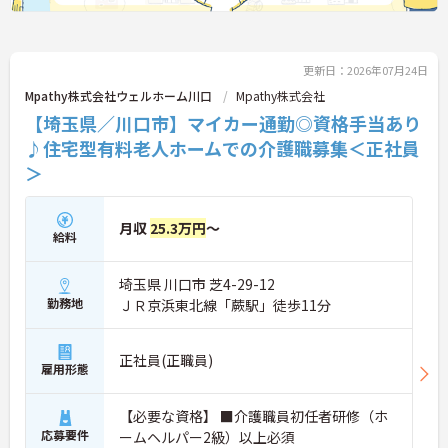
い方に大変おすすめの求人です。
退職金制度を設けており、大手グループの安定した
基盤のもとで長く雇用が保証されます。
★おすすめPOINT★
【充実した研修体制でさらなるスキルアップが期待
【身だしなみの自由度が高く、自分らしいスタイル
更新日：2026年07月24日
できます】
を尊重しながら活躍できる環境です】
・入社時研修やサービス別研修など多彩な研修があ
Mpathy株式会社ウェルホーム川口
Mpathy株式会社
・社員一人ひとりの個性や価値観を大切にする方針
るため、着実に知識と技術を深められます
【埼玉県／川口市】マイカー通勤◎資格手当あり
のもと、清潔感と節度を保つことで髪色やネイルな
・OJT研修を通じて現場での実践的なサポートを受
どが原則自由とされています。
♪住宅型有料老人ホームでの介護職募集＜正社員
けられるので、安心して業務をスタートできます
・自分らしさを維持しながら働ける柔軟な社内規定
【リフレッシュ休暇を活用して無理なく長く働ける
＞
が整っているため、型にとらわれずストレスの少な
環境です】
い状態でご活躍いただけます。
・有給休暇とは別に年間17日間のリフレッシュ休暇
があるため、心身ともにしっかりと休むことができ
月収
25.3万円
～
ます
給料
・平日の休暇取得もしやすい体制により、ご自身の
時間やご家族との時間を大切にしながら働き続けら
埼玉県 川口市 芝4-29-12
れます
勤務地
ＪＲ京浜東北線「蕨駅」徒歩11分
【特別報酬制度で日々の頑張りが評価につながりま
す】
・業績や評価に応じた特別報酬制度が設けられてい
正社員(正職員)
るため、日々の努力が還元されるやりがいを感じら
雇用形態
れます
【自分らしいスタイルでいきいきと活躍できる環境
【必要な資格】 ■介護職員初任者研修（ホ
です】
・髪色や髪型、ネイルなどが原則自由となっている
応募要件
ームヘルパー2級）以上必須