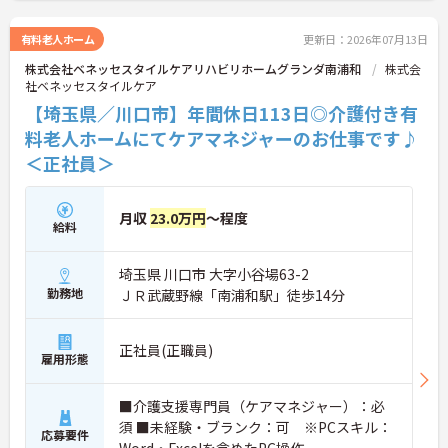
務いただけます。
ご興味のある方には、面接対策ポイントなど、さら
有料老人ホーム
更新日：2026年07月13日
に詳細をお話しいたしますのでお気軽にご相談くだ
株式会社ベネッセスタイルケアリハビリホームグランダ南浦和
株式会
さい！
社ベネッセスタイルケア
【埼玉県／川口市】年間休日113日◎介護付き有
料老人ホームにてケアマネジャーのお仕事です♪
＜正社員＞
月収
23.0万円
～程度
給料
埼玉県 川口市 大字小谷場63-2
勤務地
ＪＲ武蔵野線「南浦和駅」徒歩14分
正社員(正職員)
雇用形態
■介護支援専門員（ケアマネジャー）：必
須 ■未経験・ブランク：可 ※PCスキル：
応募要件
Word・Excelを含めたPC操作