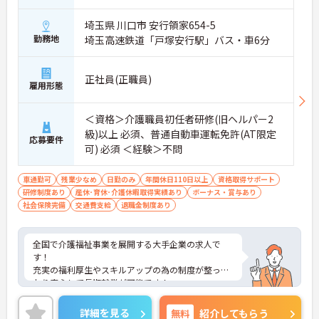
収入として還元されます。
・業務への取り組みやチームへの貢献度が公正に評
埼玉県 川口市 安行領家654-5
価される仕組みにより、高いモチベーションを維持
勤務地
埼玉高速鉄道「戸塚安行駅」バス・車6分
して働ける環境です。
【毎朝のミーティングで情報共有を徹底し、職種の
正社員(正職員)
雇用形態
垣根を超えて協力し合える環境です】
・スタッフ全員で毎朝お客様の体調や業務連絡を丁
寧に共有することで、チーム全体でスムーズに連携
＜資格＞介護職員初任者研修(旧ヘルパー2
できる体制が構築されています。
級)以上 必須、普通自動車運転免許(AT限定
・困った時もすぐに相談してフォローし合える風通
応募要件
可) 必須 ＜経験＞不問
しの良い職場となっており、平均勤続年数7.2年とい
う高い定着率につながっています。
車通勤可
残業少なめ
日勤のみ
年間休日110日以上
資格取得サポート
【勤務時間内に受講できる資格取得支援制度によ
研修制度あり
産休･育休･介護休暇取得実績あり
ボーナス・賞与あり
り、確実なキャリアアップが目指せます】
社会保険完備
交通費支給
退職金制度あり
・介護職から生活相談員やケアマネジャー、施設長
へと進む多彩なキャリアパスが用意されており、長
期的な目標を持って成長できます。
全国で介護福祉事業を展開する大手企業の求人で
・資格取得に向けた研修や講習は勤務時間内で受講
す！
できる場合が多く、プライベートの負担を抑えなが
充実の福利厚生やスキルアップの為の制度が整って
ら着実に専門性を高められます。
おり安心して長期就業が可能です！
ご興味ある方には、面接のポイントなど、さらに詳
【リフレッシュ休暇17日や自由な身だしなみ規定
細をお話致しますのでお気軽にご相談ください。
詳細を見る
無料
紹介してもらう
で、自分らしく無理なく続けられる体制です】