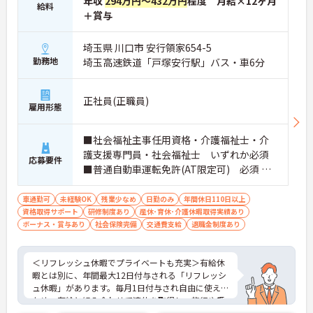
年収
294万円～432万円
程度 月給×12ヶ月
給料
＋賞与
埼玉県 川口市 安行領家654-5
勤務地
埼玉高速鉄道「戸塚安行駅」バス・車6分
正社員(正職員)
雇用形態
■社会福祉主事任用資格・介護福祉士・介
護支援専門員・社会福祉士 いずれか必須
応募要件
■普通自動車運転免許(AT限定可) 必須 ■
経験：不問
車通勤可
未経験OK
残業少なめ
日勤のみ
年間休日110日以上
資格取得サポート
研修制度あり
産休･育休･介護休暇取得実績あり
ボーナス・賞与あり
社会保険完備
交通費支給
退職金制度あり
＜リフレッシュ休暇でプライベートも充実＞有給休
暇とは別に、年間最大12日付与される「リフレッシ
ュ休暇」があります。毎月1日付与され自由に使える
ため、有給と組み合わせて連休を取得し、旅行や趣
味を楽しむスタッフも多くいます。夜勤がなく日勤