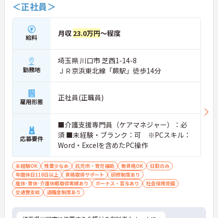
＜正社員＞
月収
23.0万円
～程度
給料
埼玉県 川口市 芝西1-14-8
勤務地
ＪＲ京浜東北線「蕨駅」徒歩14分
正社員(正職員)
雇用形態
■介護支援専門員（ケアマネジャー）：必
須 ■未経験・ブランク：可 ※PCスキル：
応募要件
Word・Excelを含めたPC操作
未経験OK
残業少なめ
託児所・育児補助
無資格OK
日勤のみ
年間休日110日以上
資格取得サポート
研修制度あり
産休･育休･介護休暇取得実績あり
ボーナス・賞与あり
社会保険完備
交通費支給
退職金制度あり