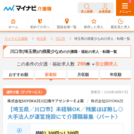
0
0
求人検索
会員登録
メニュー
ホーム
初めての方へ
面談会場一覧
保存した求人
最近見た求人
マイナビ介護職
埼玉県
川口市
埼玉県の残業少なめの求人・転職一覧
川口市(埼玉県)の残業少なめ
の介護職・福祉の求人・転職一覧
296
この条件の介護・福祉求人数
非公開求人
件 ＋
おすすめ順
新着順
月収順
年収順
通所介護（デイサービス）
更新日：2026年08月07日
株式会社SOYOKAZE川口南ケアセンターそよ風
株式会社SOYOKAZE
【埼玉県／川口市】未経験OK／残業ほぼ無し◎
大手法人が運営施設にて介護職募集〈パート〉
時給
1,300円～1,500円