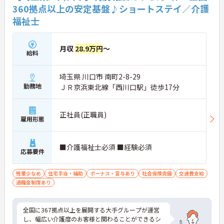
シュ休暇や残業少なめの環境など、ワークライフバ
360拠点以上の安定基盤♪ショートステイ／介護
ランスを大切にしながら長期的なキャリア形成を目
福祉士
指す方に、自信を持っておすすめできる求人です。
★おすすめPOINT★
【「目指すは世界一仲間を大切にする企業」を体現
月収
28.9万円
～
給料
する定着率の高さと安心のチームワーク】
・毎朝のミーティングで職種を超えた情報共有を徹
底しており、人間関係の不安なく業務に集中できま
埼玉県 川口市 南町2-8-29
す。
勤務地
ＪＲ京浜東北線「西川口駅」徒歩17分
・理念が現場の隅々にまで浸透しているからこそ平
均勤続年数は7.2年と長く、腰を据えて働ける環境で
す。
正社員(正職員)
雇用形態
【介護福祉士の経験を活かし、さらなる高みを目指
せる多彩なキャリアパス】
・現場のプロフェッショナルにとどまらず、ケアマ
■介護福祉士必須 ■経験必須
応募要件
ネジャーやセンター長といったマネジメント職への
道が開かれています。
・勤務時間内での資格取得支援制度やOJTが整備さ
残業少なめ
住宅手当・補助
ボーナス・賞与あり
社会保険完備
交通費支給
れており、働きながらのスキルアップを手厚くサポ
退職金制度あり
ートします。
【日々の貢献をダイレクトに評価する「特別報酬」
全国に367拠点以上を展開する大手グループが運営
やワークライフバランスの充実】
し、幅広い介護度のお客様と関わることができるシ