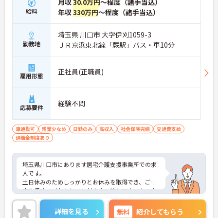
月収
30.0万円
～程度（諸手当込）
給料
年収
330万円
～程度（諸手当込）
埼玉県 川口市 大字伊刈1059-3
勤務地
ＪＲ京浜東北線「蕨駅」バス・車10分
正社員(正職員)
雇用形態
経験不問
応募要件
車通勤可
残業少なめ
日勤のみ
高収入
社会保険完備
交通費支給
退職金制度あり
埼玉県川口市にあります居宅介護支援事業所での求
人です。
土日休みのためしっかりとお休みを取得でき、ご家
庭や趣味、ご友人とのお付き合い等と両立したい方
におすすめです。
担当件数次第では年収400万円も目指せる職場です
詳細を見る
無料
紹介してもらう
ので、モチベーションアップに繋がりますね！