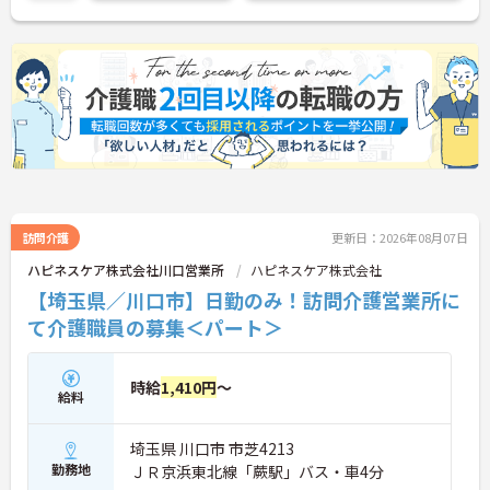
訪問介護
更新日：2026年08月07日
ハピネスケア株式会社川口営業所
ハピネスケア株式会社
【埼玉県／川口市】日勤のみ！訪問介護営業所に
て介護職員の募集＜パート＞
時給
1,410円
～
給料
埼玉県 川口市 市芝4213
勤務地
ＪＲ京浜東北線「蕨駅」バス・車4分