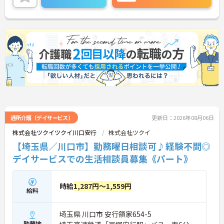
い。
通所介護（デイサービス）
更新日：2026年08月06日
株式会社ツクイツクイ川口安行
株式会社ツクイ
【埼玉県／川口市】勤務曜日相談可♪経験不問◎
デイサービスでの生活相談員募集《パート》
時給
1,287円～1,559円
給料
埼玉県 川口市 安行領家654-5
勤務地