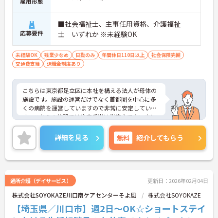
雇用形態
■社会福祉士、主事任用資格、介護福祉
応募要件
士 いずれか ※未経験OK
未経験OK
残業少なめ
日勤のみ
年間休日110日以上
社会保険完備
交通費支給
退職金制度あり
こちらは東京都足立区に本社を構える法人が母体の
施設です。施設の運営だけでなく首都圏を中心に多
くの病院を運営していますので非常に安定していま
す。こちらの施設では住宅手当は世帯主でない方に
も支給され、家族手当はお子様が18歳になるまで支
給されます。また、首都圏にある同系列の病院を受
詳細を見る
無料
紹介してもらう
診した際は医療費減免制度が利用できます◎このよ
うに母体が安定しているからならではの充実した福
利厚生が魅力です。ご興味のある方には面接のポイ
ントや求人情報の詳細などをお話させていただきま
すのでお気軽にお問い合わせくださいませ。
通所介護（デイサービス）
更新日：2026年02月04日
株式会社SOYOKAZE川口南ケアセンターそよ風
株式会社SOYOKAZE
【埼玉県／川口市】週2日～OK☆ショートステイ