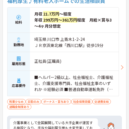
福利厚生♪有料老人ホームでの生活相談員
月収
21.7万円
～程度
年収
299万円～361万円
程度 月給×賞与3
給料
～4ヶ月分想定
埼玉県 川口市 上青木1-2-24
勤務地
ＪＲ京浜東北線「西川口駅」徒歩19分
正社員(正職員)
雇用形態
■ヘルパー2級以上、社会福祉士、介護福祉
士、介護支援専門員、社会福祉主事のいず
応募要件
れか ※経験必須 ■普通自動車運転免許（AT
限定可）
残業少なめ
日勤のみ
ボーナス・賞与あり
社会保険完備
交通費支給
退職金制度あり
介護事業として全国展開している大手企業が運営す
る施設となり、手当や福利厚生面も大変充実してお