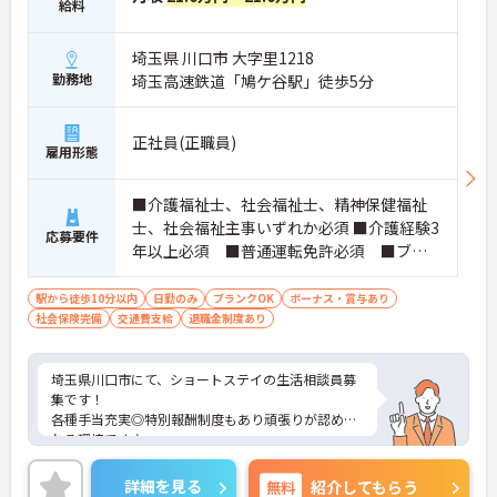
給料
埼玉県 川口市 大字里1218
勤務地
埼玉高速鉄道「鳩ケ谷駅」徒歩5分
正社員(正職員)
雇用形態
■介護福祉士、社会福祉士、精神保健福祉
士、社会福祉主事いずれか必須 ■介護経験3
応募要件
年以上必須 ■普通運転免許必須 ■ブラ
ンク可能
駅から徒歩10分以内
日勤のみ
ブランクOK
ボーナス・賞与あり
社会保険完備
交通費支給
退職金制度あり
埼玉県川口市にて、ショートステイの生活相談員募
集です！
各種手当充実◎特別報酬制度もあり頑張りが認めら
れる環境です♪
ご興味のある方には、面接対策ポイントなどさらに
詳細をお話いたしますので、お気軽にご相談くださ
詳細を見る
無料
紹介してもらう