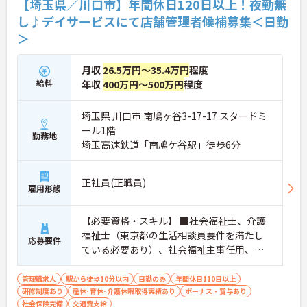
【埼玉県／川口市】年間休日120日以上！夜勤無
し♪デイサービスにて店舗管理者候補募集＜日勤
＞
月収
26.5万円～35.4万円
程度
給料
年収
400万円～500万円
程度
埼玉県 川口市 南鳩ヶ谷3-17-17 スタードミ
ール1階
勤務地
埼玉高速鉄道「南鳩ケ谷駅」徒歩6分
正社員(正職員)
雇用形態
【必要資格・スキル】 ■社会福祉士、介護
福祉士（東京都の生活相談員要件を満たし
応募要件
ている必要あり）、社会福祉主事任用、精
神保健福祉士のうちいずれか必須 ■普通自
動車運転免許（AT限定可）必須
管理職求人
駅から徒歩10分以内
日勤のみ
年間休日110日以上
研修制度あり
産休･育休･介護休暇取得実績あり
ボーナス・賞与あり
社会保険完備
交通費支給