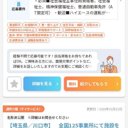
・必須■社会福祉主事任用資格者、社会福
祉士、精神保健福祉士、普通自動車免許（A
応募要件
T限定可） ・歓迎■ハイエースの運転がで
きる方■デイサービスでの勤務経験者■介
護保険の知識ある方
車通勤可
未経験OK
寮・借り上げ
住宅手当・補助
日勤のみ
年間休日110日以上
資格取得サポート
研修制度あり
産休･育休･介護休暇取得実績あり
ボーナス・賞与あり
社会保険完備
交通費支給
退職金制度あり
経験不問で応募可能です！該当資格をお持ちであれ
ばOK。ご興味ある方には、面接対策ポイントなど、
詳細をお話しいたしますのでお気軽にご相談くださ
い。
詳細を見る
無料
紹介してもらう
通所介護（デイサービス）
更新日：2026年01月21日
名称非公開 ※詳細はお問合せください
【埼玉県／川口市】 全国125事業所にて施設を