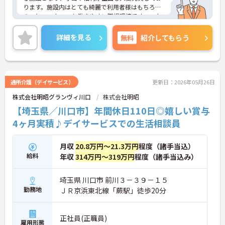
ります。施設内はとても綺麗で利用者様はもちろん
のこと、スタッフも働きやすい職場環境です。スタ
ッフ間の連携の良さが利用者様への真心込めたサー
ビスに繋がっており、未経験の方でも安心して働い
詳細を見る
無料
紹介してもらう
て頂けます。ご興味のある方はお気軽にお問い合わ
せ下さいませ。
通所介護（デイサービス）
更新日：2026年05月26日
株式会社明昭グランヴィ川口
株式会社明昭
【埼玉県／川口市】年間休日110日◎嬉しい賞与
4ヶ月実積♪デイサービスでの生活相談員
月収
20.8万円～21.3万円
程度（諸手当込）
給料
年収
314万円～319万円
程度（諸手当込み）
埼玉県 川口市 前川３－３９－１５
勤務地
ＪＲ京浜東北線「蕨駅」徒歩20分
正社員(正職員)
雇用形態