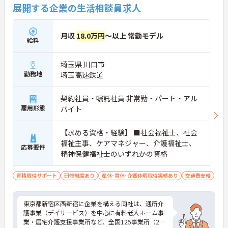
展開する企業の生活相談員求人
月収
18.0万円
～以上 常勤モデル
給料
埼玉県 川口市
勤務地
埼玉高速鉄道
契約社員・嘱託社員 非常勤・パート・アル
雇用形態
バイト
【求める資格・経験】 ■社会福祉士、社会
福祉主事、ケアマネジャー、介護福祉士、
応募要件
精神保健福祉士のいずれかの資格
資格取得サポート
研修制度あり
産休･育休･介護休暇取得実績あり
交通費支給
東京都新宿区西新宿に企業を構える同社は、通所介
護事業（デイサービス）を中心に有料老人ホーム事
業・居宅介護支援事業所など、全国125事業所（201