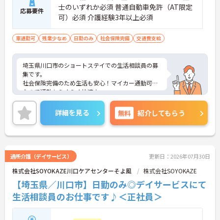
士のいずれか必須 普通自動車免許（AT限定
応募要件
可）必須 介護経験3年以上必須
車通勤可
残業少なめ
日勤のみ
社会保険完備
交通費支給
埼玉県川口市のショートステイでの生活相談員の募
集です。
社会保険完備のため生活も安心！マイカー通勤可能
なので通勤もらくらく快適♪
ご興味のある方は、面接のポイントをお伝えします
のでお気軽にお問い合せください。
詳細を見る
無料
紹介してもらう
通所介護（デイサービス）
更新日：2026年07月30日
株式会社SOYOKAZE川口ケアセンターそよ風
株式会社SOYOKAZE
【埼玉県／川口市】日勤のみ◎デイサービスにて
生活相談員のお仕事です♪＜正社員＞