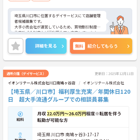
埼玉県川口市に位置するデイサービスにて店舗管理
者候補募集です。
大手小売会社が運営しているため、買物割引制度や
住宅助成金制度など福利厚生面も充実しています。
ご興味のある方には、面接対策ポイントなど、さら
に詳細をお話いたしますので、お気軽にご相談くだ
詳細を見る
無料
紹介してもらう
さい。
通所介護（デイサービス）
更新日：2025年12月11日
イオンリテール株式会社川口南鳩ヶ谷店
イオンリテール株式会社
【埼玉県／川口市】福利厚生充実／年間休日120
日 超大手流通グループでの相談員募集
月収
22.0万円～26.0万円
程度※転居を伴う
給料
転勤が可能な方
埼玉県 川口市 南鳩ヶ谷3-17-17