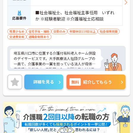
■社会福祉士、社会福祉主事任用 いずれ
応募要件
か ※経験者歓迎 ※介護福祉士応相談
残業少なめ
住宅手当・補助
日勤のみ
年間休日110日以上
社会保険完備
交通費支給
退職金制度あり
埼玉県川口市に位置する介護付有料老人ホーム併設
のデイサービスです。大手医療法人社団グループの
一員で、介護事業の一翼を担っている法人が母体で
安定感も抜群です。日勤帯のみ、年間休日も110日
あり、オンオフメリハリつけて働けます。賞与は4ヶ
月の支給実績もあり、頑張りがしっかりと反映され
詳細を見る
無料
紹介してもらう
るのも魅力です。ご興味のある方には、面接対策ポ
イントなど、さらに詳細をお話しいたしますのでお
気軽にご相談ください！