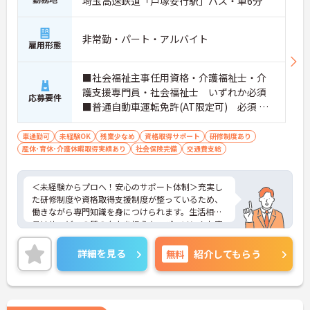
埼玉高速鉄道「戸塚安行駅」バス・車6分
非常勤・パート・アルバイト
雇用形態
■社会福祉主事任用資格・介護福祉士・介
護支援専門員・社会福祉士 いずれか必須
応募要件
■普通自動車運転免許(AT限定可) 必須 ■
経験：不問
車通勤可
未経験OK
残業少なめ
資格取得サポート
研修制度あり
産休･育休･介護休暇取得実績あり
社会保険完備
交通費支給
＜未経験からプロへ！安心のサポート体制＞充実し
た研修制度や資格取得支援制度が整っているため、
働きながら専門知識を身につけられます。生活相談
員はサービスの質の向上を担うキーパーソン！お客
様やご家族との関わりを通じて、自分自身の人間性
も磨いていけるやりがいのあるお仕事です。
詳細を見る
無料
紹介してもらう
＜夜勤なしでプライベートも充実！柔軟な働き方＞
勤務曜日は相談可能♪ライフスタイルに合わせた働
き方が可能です。産休・育休制度も整っており、長
く安心して働ける環境です。