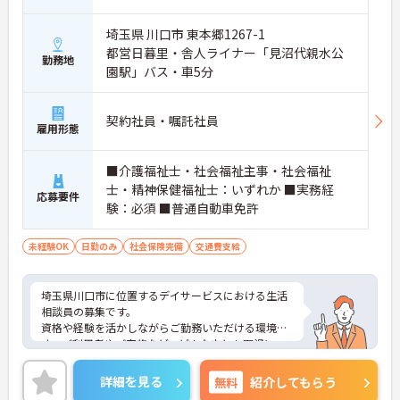
埼玉県 川口市 東本郷1267-1
都営日暮里・舎人ライナー「見沼代親水公
勤務地
園駅」バス・車5分
契約社員・嘱託社員
雇用形態
■介護福祉士・社会福祉主事・社会福祉
士・精神保健福祉士：いずれか ■実務経
応募要件
験：必須 ■普通自動車免許
未経験OK
日勤のみ
社会保険完備
交通費支給
埼玉県川口市に位置するデイサービスにおける生活
相談員の募集です。
資格や経験を活かしながらご勤務いただける環境で
す。ご利用者やご家族など、どんな方とも円滑にコ
ミュニケーションをとれる方を募集しています。
ご興味のある方には、面接対策ポイントなど、さら
詳細を見る
無料
紹介してもらう
に詳細をご案内しますのでお気軽にご相談くださ