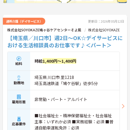
通所介護（デイサービス）
更新日：2026年05月12日
株式会社SOYOKAZE鳩ヶ谷ケアセンターそよ風
株式会社SOYOKAZE
【埼玉県／川口市】週2日～OK☆デイサービスに
おける生活相談員のお仕事です♪＜パート＞
時給
1,400円～1,400円
給料
埼玉県 川口市 里1218
勤務地
埼玉高速鉄道「鳩ケ谷駅」徒歩5分
非常勤・パート・アルバイト
雇用形態
■社会福祉士・精神保健福祉士・社会福祉
主事：いずれか必須 ■実務経験：必須 ■普
応募要件
通自動車運転免許：必須