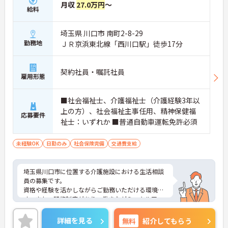
月収
27.0万円
～
給料
埼玉県 川口市 南町2-8-29
勤務地
ＪＲ京浜東北線「西川口駅」徒歩17分
契約社員・嘱託社員
雇用形態
■社会福祉士、介護福祉士（介護経験3年以
上の方）、社会福祉主事任用、精神保健福
応募要件
祉士：いずれか ■普通自動車運転免許必須
未経験OK
日勤のみ
社会保険完備
交通費支給
埼玉県川口市に位置する介護施設における生活相談
員の募集です。
資格や経験を活かしながらご勤務いただける環境で
す。また、研修制度があり、働きながらスキルアッ
プが目指せる環境です。
ご興味のある方には、面接対策ポイントなど、さら
詳細を見る
無料
紹介してもらう
に詳細をご案内しますのでお気軽にご相談くださ