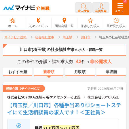
0
0
求人検索
会員登録
メニュー
ホーム
初めての方へ
面談会場一覧
保存した求人
最近見た求人
マイナビ介護職
社会福祉主事
埼玉県
川口市
埼玉県の社会福祉主
川口市(埼玉県)の社会福祉主事
の求人・転職一覧
42
この条件の介護・福祉求人数
非公開求人
件 ＋
おすすめ順
新着順
月収順
年収順
通所介護（デイサービス）
更新日：2026年08月07日
株式会社SOYOKAZE鳩ヶ谷ケアセンターそよ風
株式会社SOYOKAZE
【埼玉県／川口市】各種手当あり◎ショートステ
イにて生活相談員の求人です！＜正社員＞
月収
21.0万円～21.0万円