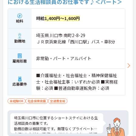
における生活相談員のお仕事です♪＜パート＞
時給
1,400円～1,600円
給料
埼玉県 川口市 南町2-8-29
勤務地
ＪＲ京浜東北線「西川口駅」バス・車8分
非常勤・パート・アルバイト
雇用形態
■介護福祉士・社会福祉士・精神保健福祉
士・社会福祉主事：いずれか必須 ■実務経
応募要件
験：必須 ■普通自動車運転免許：必須
未経験OK
社会保険完備
交通費支給
埼玉県川口市に位置するショートステイにおける生
活相談員の募集です。
勤務日数は相談可能です。無理なくプライベートを
大切にしながらご勤務いただけます。また、ご利用