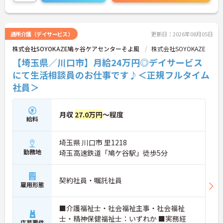
い！
通所介護（デイサービス）
更新日：2026年08月05日
株式会社SOYOKAZE鳩ヶ谷ケアセンターそよ風
株式会社SOYOKAZE
【埼玉県／川口市】月給24万円◎デイサービス
にて生活相談員のお仕事です♪＜正規フルタイム
社員＞
月収
27.0万円
～程度
給料
埼玉県 川口市 里1218
勤務地
埼玉高速鉄道「鳩ケ谷駅」徒歩5分
契約社員・嘱託社員
雇用形態
■介護福祉士・社会福祉主事・社会福祉
士・精神保健福祉士：いずれか ■実務経
応募要件