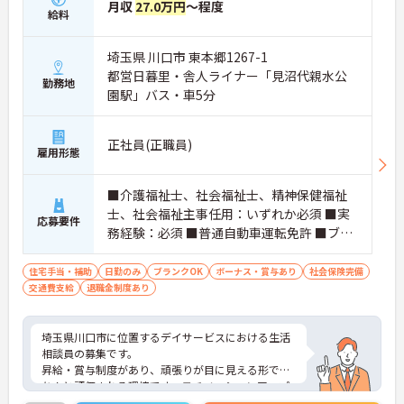
月収
27.0万円
～程度
給料
埼玉県 川口市 東本郷1267-1
都営日暮里・舎人ライナー「見沼代親水公
勤務地
園駅」バス・車5分
正社員(正職員)
雇用形態
■介護福祉士、社会福祉士、精神保健福祉
士、社会福祉主事任用：いずれか必須 ■実
応募要件
務経験：必須 ■普通自動車運転免許 ■ブラ
ンク可
住宅手当・補助
日勤のみ
ブランクOK
ボーナス・賞与あり
社会保険完備
交通費支給
退職金制度あり
埼玉県川口市に位置するデイサービスにおける生活
相談員の募集です。
昇給・賞与制度があり、頑張りが目に見える形でき
ちんと評価される環境です。モチベーションアップ
につながります。資格や経験を活かしながらご勤務