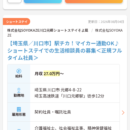
い！
ショートステイ
更新日：2026年08月04日
株式会社SOYOKAZE川口元郷ショートステイそよ風
株式会社SOYOKA
ZE
【埼玉県／川口市】駅チカ！マイカー通勤OK♪
ショートステイでの生活相談員の募集＜正規フル
タイム社員＞
月収
27.0万円
～
給料
埼玉県 川口市 元郷4-8-22
勤務地
埼玉高速鉄道「川口元郷駅」徒歩12分
契約社員・嘱託社員
雇用形態
介護福祉士、社会福祉主事、精神保健福祉