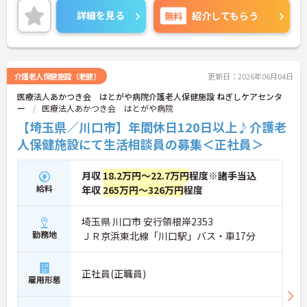
いただける環境です。
詳細を見る
無料
紹介してもらう
ご興味のある方には、面接対策ポイントなど、さら
に詳細をご案内しますのでお気軽にご相談くださ
い！
介護老人保健施設（老健）
更新日：2026年06月04日
医療法人あかつき会 はとがや病院介護老人保健施設 ねぎしケアセンタ
ー
医療法人あかつき会 はとがや病院
【埼玉県／川口市】年間休日120日以上♪介護老
人保健施設にて生活相談員の募集＜正社員＞
月収
18.2万円～22.7万円
程度※諸手当込
給料
年収
265万円～326万円
程度
埼玉県 川口市 安行領根岸2353
勤務地
ＪＲ京浜東北線「川口駅」バス・車17分
正社員(正職員)
雇用形態