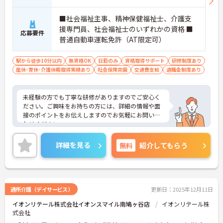
■社会福祉主事、精神保健福祉士、介護支
援専門員、社会福祉士のいずれかの資格 ■
応募要件
普通自動車運転免許（AT限定可）
駅から徒歩10分以内
無資格OK
日勤のみ
資格取得サポート
研修制度あり
産休･育休･介護休暇取得実績あり
社会保険完備
交通費支給
退職金制度あり
未経験の方でも丁寧な研修がありますのでご安心く
ださい。ご興味をお持ちの方には、詳細の情報や面
接のポイントをお伝えしますのでお気軽にお問い合
わせください。
詳細を見る
無料
紹介してもらう
通所介護（デイサービス）
更新日：2025年12月11日
イオンリテール株式会社イオンスマイル南鳩ヶ谷店
イオンリテール株
式会社