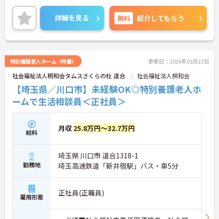
者やご家族、関係機関など、どんな方とも円滑にコ
ミュニケーションをとれる方を募集しています。
詳細を見る
無料
紹介してもらう
ご興味のある方には、面接対策ポイントなど、さら
に詳細をご案内しますのでお気軽にご相談くださ
い！
特別養護老人ホーム（特養）
更新日：2026年01月23日
社会福祉法人桐和会タムスさくらの杜 道合
社会福祉法人桐和会
【埼玉県／川口市】未経験OK◎特別養護老人ホ
ームで生活相談員＜正社員＞
月収
25.8万円～32.7万円
給料
埼玉県 川口市 道合1318-1
勤務地
埼玉高速鉄道「新井宿駅」バス・車5分
正社員(正職員)
雇用形態