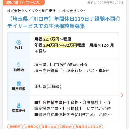
通所介護（デイサービス）
更新日：2026年08月06日
株式会社ツクイツクイ川口安行
株式会社ツクイ
【埼玉県／川口市】年間休日119日♪経験不問◎
デイサービスでの生活相談員募集
月収
22.7万円
～程度
年収
294万円～432万円
程度 月給×12ヶ月
給料
＋賞与
埼玉県 川口市 安行領家654-5
勤務地
埼玉高速鉄道「戸塚安行駅」バス・車6分
正社員(正職員)
雇用形態
■社会福祉主事任用資格・介護福祉士・介
護支援専門員・社会福祉士 いずれか必須
応募要件
■普通自動車運転免許(AT限定可) 必須 ■
経験：不問
車通勤可
未経験OK
残業少なめ
日勤のみ
年間休日110日以上