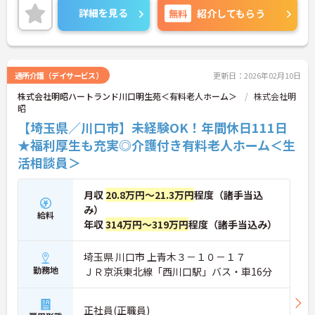
詳細をお話しいたしますのでお気軽にご相談くださ
詳細を見る
無料
紹介してもらう
い。
通所介護（デイサービス）
更新日：2026年02月10日
株式会社明昭ハートランド川口明生苑＜有料老人ホーム＞
株式会社明
昭
【埼玉県／川口市】未経験OK！年間休日111日
★福利厚生も充実◎介護付き有料老人ホーム＜生
活相談員＞
月収
20.8万円～21.3万円
程度（諸手当込
み）
給料
年収
314万円～319万円
程度（諸手当込み）
埼玉県 川口市 上青木３－１０－１７
勤務地
ＪＲ京浜東北線「西川口駅」バス・車16分
正社員(正職員)