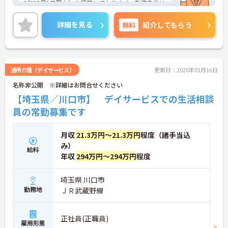
1年12月1日現在）を運営しております。勤務条件は
日勤のみで残業はありませんので、仕事とプライベ
ートが両立できる環境があります。また、ブランク
詳細を見る
無料
紹介してもらう
のある方でも、研修制度が充実しておりますので、
安心してお仕事をスタートして頂けます。
ご興味ある方には、面接対策ポイントなど、さらに
詳細をお話しいたしますのでお気軽にご相談くださ
い。
通所介護（デイサービス）
更新日：2026年01月16日
名称非公開 ※詳細はお問合せください
【埼玉県／川口市】 デイサービスでの生活相談
員の常勤募集です
月収
21.3万円～21.3万円
程度（諸手当込
み）
給料
年収
294万円～294万円
程度
埼玉県 川口市
勤務地
ＪＲ武蔵野線
正社員(正職員)
雇用形態