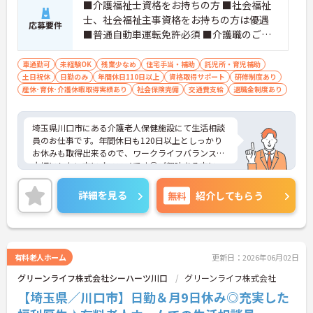
■介護福祉士資格をお持ちの方 ■社会福祉
士、社会福祉主事資格をお持ちの方は優遇
応募要件
■普通自動車運転免許必須 ■介護職のご経
験がある方 ■未経験の方もOK ■明るく元気
に、熱意をもって取り組んでくださる方 ■
車通勤可
未経験OK
残業少なめ
住宅手当・補助
託児所・育児補助
土日祝休
日勤のみ
法人内施設への異動あり
年間休日110日以上
資格取得サポート
研修制度あり
産休･育休･介護休暇取得実績あり
社会保険完備
交通費支給
退職金制度あり
埼玉県川口市にある介護老人保健施設にて生活相談
員のお仕事です。年間休日も120日以上としっかり
お休みも取得出来るので、ワークライフバランスを
大切にしたい方にオススメです◎ご興味ある方に
は、面接対策ポイントなど、さらに詳細をお話しい
たしますのでお気軽にご相談ください。
詳細を見る
無料
紹介してもらう
有料老人ホーム
更新日：2026年06月02日
グリーンライフ株式会社シーハーツ川口
グリーンライフ株式会社
【埼玉県／川口市】日勤＆月9日休み◎充実した