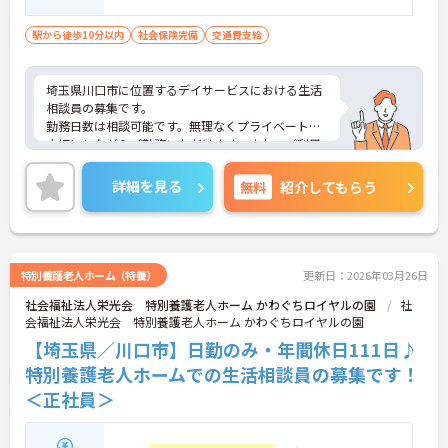
駅から徒歩10分以内
社会保険完備
交通費支給
埼玉県川口市に位置するデイサービスにおける生活
相談員の募集です。
勤務日数は相談可能です。無理なくプライベートを
大切にしながらご勤務いただけます。また、ご利用
者やご家族、関係機関など、どんな方とも円滑にコ
ミュニケーションをとれる方を募集しています。
詳細を見る
無料
紹介してもらう
ご興味のある方には、面接対策ポイントなど、さら
に詳細をご案内しますのでお気軽にご相談くださ
い！
特別養護老人ホーム（特養）
更新日：2026年03月26日
社会福祉法人栄光会 特別養護老人ホーム かわぐちロイヤルの園
社
会福祉法人栄光会 特別養護老人ホーム かわぐちロイヤルの園
【埼玉県／川口市】日勤のみ・年間休日111日♪
特別養護老人ホームでの生活相談員の募集です！
＜正社員＞