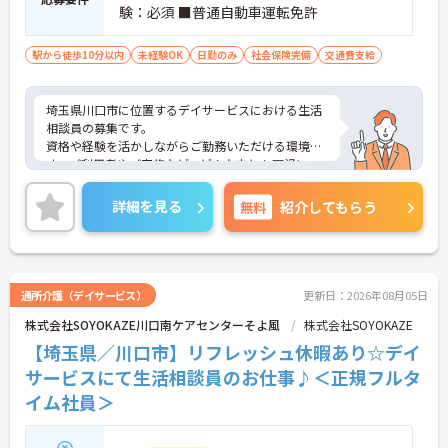
験：必須 ■普通自動車運転免許
駅から徒歩10分以内
未経験OK
日勤のみ
社会保険完備
交通費支給
埼玉県川口市に位置するデイサービスにおける生活
相談員の募集です。
資格や経験を活かしながらご勤務いただける環境で
す。ご利用者やご家族など、どんな方とも円滑にコ
ミュニケーションをとれる方を募集しています。
ご興味のある方には、面接対策ポイントなど、さら
詳細を見る
無料
紹介してもらう
に詳細をご案内しますのでお気軽にご相談くださ
い！
通所介護（デイサービス）
更新日：2026年08月05日
株式会社SOYOKAZE川口南ケアセンターそよ風
株式会社SOYOKAZE
【埼玉県／川口市】リフレッシュ休暇あり☆デイ
サービスにて生活相談員のお仕事♪＜正規フルタ
イム社員＞