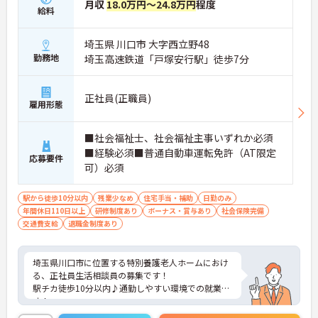
月収
18.0万円～24.8万円
程度
給料
埼玉県 川口市 大字西立野48
勤務地
埼玉高速鉄道「戸塚安行駅」徒歩7分
正社員(正職員)
雇用形態
■社会福祉士、社会福祉主事いずれか必須
■経験必須■普通自動車運転免許（AT限定
応募要件
可）必須
駅から徒歩10分以内
残業少なめ
住宅手当・補助
日勤のみ
年間休日110日以上
研修制度あり
ボーナス・賞与あり
社会保険完備
交通費支給
退職金制度あり
埼玉県川口市に位置する特別養護老人ホームにおけ
る、正社員生活相談員の募集です！
駅チカ徒歩10分以内♪通勤しやすい環境での就業で
す！
ご興味ある方には、面接対策ポイントなど、さらに