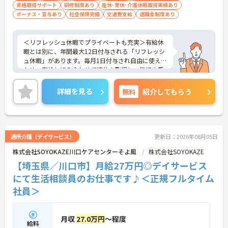
資格取得サポート
研修制度あり
産休･育休･介護休暇取得実績あり
ボーナス・賞与あり
社会保険完備
交通費支給
退職金制度あり
＜リフレッシュ休暇でプライベートも充実＞有給休
暇とは別に、年間最大12日付与される「リフレッシ
ュ休暇」があります。毎月1日付与され自由に使える
ため、有給と組み合わせて連休を取得し、旅行や趣
味を楽しむスタッフも多くいます。夜勤がなく日勤
のみの勤務なので、生活リズムも整えやすく、仕事
詳細を見る
無料
紹介してもらう
とプライベートのメリハリをつけて無理なく働けま
す。
＜将来を見据えた多彩なキャリアパスと待遇＞「介
護のスペシャリスト」「管理職」「他職種へのチャ
レンジ」など、希望に合わせた多彩なキャリアプラ
通所介護（デイサービス）
更新日：2026年08月05日
ンが用意されています。階層別の研修や資格取得支
株式会社SOYOKAZE川口ケアセンターそよ風
株式会社SOYOKAZE
援制度があり、働きながらスキルアップが可能で
す。
【埼玉県／川口市】月給27万円◎デイサービス
にて生活相談員のお仕事です♪＜正規フルタイム
社員＞
月収
27.0万円
～程度
給料