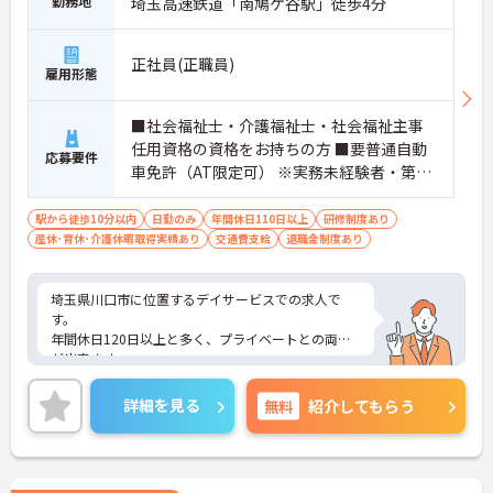
勤務地
埼玉高速鉄道「南鳩ケ谷駅」徒歩4分
正社員(正職員)
雇用形態
■社会福祉士・介護福祉士・社会福祉主事
任用資格の資格をお持ちの方 ■要普通自動
応募要件
車免許（AT限定可） ※実務未経験者・第二
新卒を歓迎致します
駅から徒歩10分以内
日勤のみ
年間休日110日以上
研修制度あり
産休･育休･介護休暇取得実績あり
交通費支給
退職金制度あり
埼玉県川口市に位置するデイサービスでの求人で
す。
年間休日120日以上と多く、プライベートとの両立
が出来ます。
ご興味のある方は、お気軽にお問い合わせくださ
い。
詳細を見る
無料
紹介してもらう