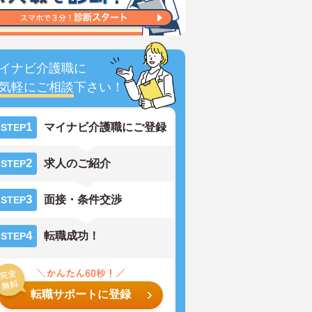
イナビ介護職に
気軽にご相談
下さい！
1
マイナビ介護職にご登録
STEP
2
求人のご紹介
STEP
3
面接・条件交渉
STEP
4
転職成功！
STEP
転職サポートに登録