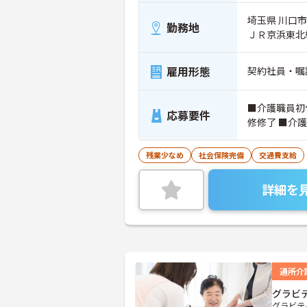
埼玉県 川口市 
勤務地
ＪＲ京浜東北
雇用形態
契約社員・嘱
■介護職員初
応募要件
修修了 ■介
残業少なめ
社会保険完備
交通費支給
詳細を
通所介
グラビテ
グラビテ