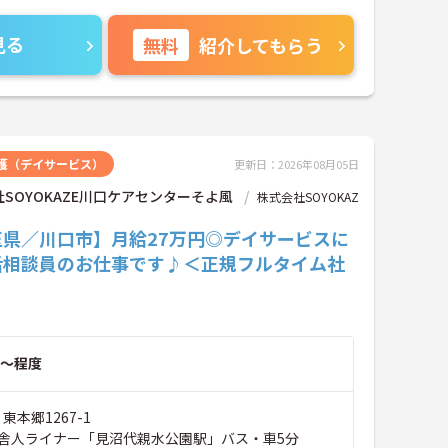
見る
無料
紹介してもらう
護（デイサービス）
更新日：2026年08月05日
SOYOKAZE川口ケアセンターそよ風
株式会社SOYOKAZ
玉県／川口市】月給27万円◎デイサービスに
活相談員のお仕事です♪＜正規フルタイム社
～程度
東本郷1267-1
舎人ライナー「見沼代親水公園駅」バス・車5分