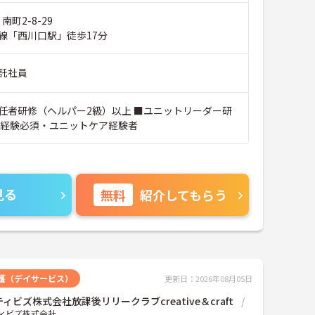
南町2-8-29
線「西川口駅」徒歩17分
託社員
任者研修（ヘルパー2級）以上 ■ユニットリーダー研
護経験必須・ユニットケア経験者
見る
無料
紹介してもらう
護（デイサービス）
更新日：2026年08月05日
ィビズ株式会社放課後リリークラブcreative＆craft
ィビズ株式会社