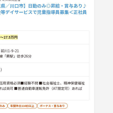
玉県／川口市】日勤のみ◎昇給・賞与あり♪
後等デイサービスで児童指導員募集＜正社員
円～27.5万円
前川1-9-21
線「蕨駅」徒歩26分
)
任用資格必須■経験不問 ■社会福祉士、精神保健福祉
れば尚可 ■普通自動車運転免許（AT限定可）あれば
のみ
年間休日110日以上
ボーナス・賞与あり