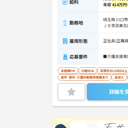
給料
年収
414万円
埼玉県 川口市 
勤務地
ＪＲ京浜東北
雇用形態
正社員(正職員
応募要件
■介護支援専
未経験OK
日勤のみ
年間休日110日以上
産休･育休･介護休暇取得実績あり
高収入
詳細を