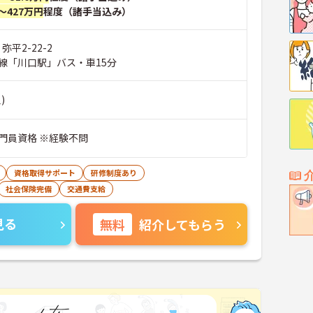
～427万円
程度（諸手当込み）
弥平2-22-2
線「川口駅」バス・車15分
)
門員資格 ※経験不問
資格取得サポート
研修制度あり
社会保険完備
交通費支給
見る
無料
紹介してもらう