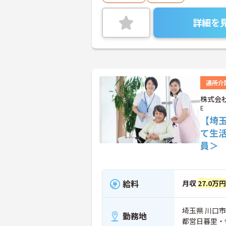
詳細を
通所介
株式会社
E
【埼
て生
員＞
給料
月収
27.0万円
埼玉県 川口市 
勤務地
都営日暮里・