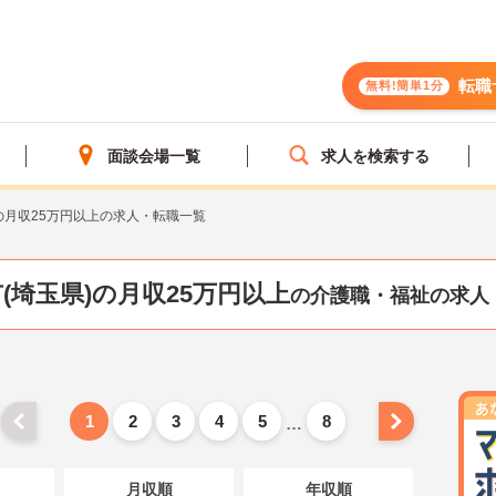
転職
無料!簡単1分
面談会場一覧
求人を検索する
の月収25万円以上の求人・転職一覧
(埼玉県)の月収25万円以上
の介護職・福祉の求人
1
2
3
4
5
8
…
月収順
年収順