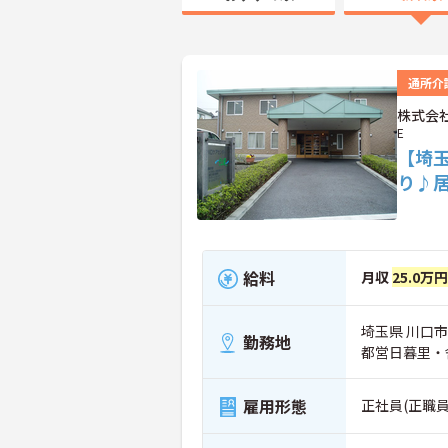
通所介
株式会社
E
【埼
り♪
給料
月収
25.0万
埼玉県 川口市 
勤務地
都営日暮里・
雇用形態
正社員(正職員