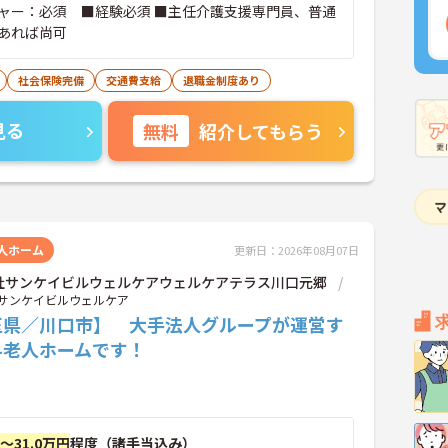
ャー：必須 ■経験必須 ■主任介護支援専門員、普通
あれば尚可
社会保険完備
交通費支給
退職金制度あり
見る
無料
紹介してもらう
人ホーム
更新日：2026年08月07日
社サンケイビルウェルケアウェルケアテラス川口元郷
サンケイビルウェルケア
玉県／川口市】 大手法人グループが運営す
料老人ホームです！
円～31.0万円
程度（諸手当込み）