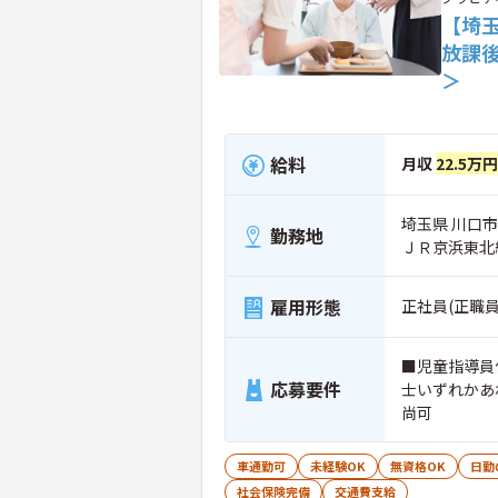
【埼
放課
＞
給料
月収
22.5万
埼玉県 川口市 
勤務地
ＪＲ京浜東北
雇用形態
正社員(正職員
■児童指導員
応募要件
士いずれかあ
尚可
車通勤可
未経験OK
無資格OK
日勤
社会保険完備
交通費支給