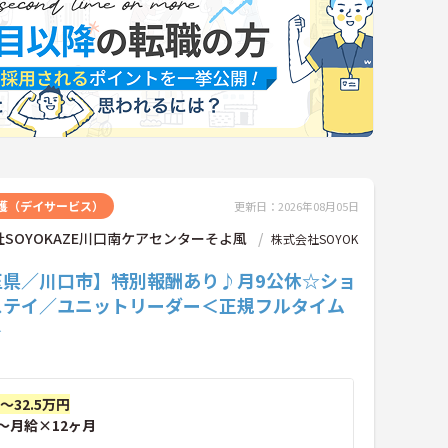
護（デイサービス）
更新日：2026年08月05日
SOYOKAZE川口南ケアセンターそよ風
株式会社SOYOK
玉県／川口市】特別報酬あり♪月9公休☆ショ
ステイ／ユニットリーダー＜正規フルタイム
＞
円～32.5万円
～月給×12ヶ月