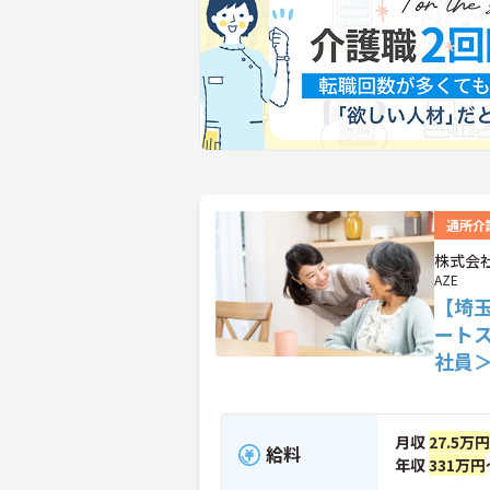
通所介
株式会社
AZE
【埼
ート
社員
月収
27.5万
給料
年収
331万円