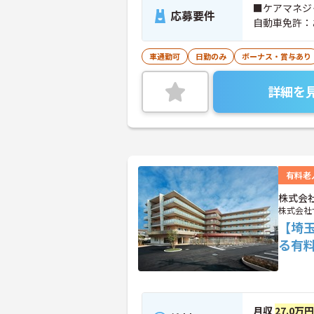
■ケアマネジ
応募要件
自動車免許：
車通勤可
日勤のみ
ボーナス・賞与あり
詳細を
有料老
株式会
株式会社
【埼
る有
月収
27.0万