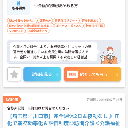
制度を利用できます ・徒歩や自転車の通勤手当も用
※介護実務経験がある方
応募要件
意しています
駅から徒歩10分以内
日勤のみ
資格取得サポート
研修制度あり
産休･育休･介護休暇取得実績あり
ボーナス・賞与あり
社会保険完備
交通費支給
退職金制度あり
介護とITの融合により、業務効率化とスタッフの待
遇改善を推進している成長企業の訪問介護求人で
す。全国260拠点以上を展開する安定した経営基盤
のもと、正社員比率94%という強固なチーム体制を
構築しています。介護福祉士資格手当や年2回の評価
面談など、専門資格と成果が収入に直結する仕組み
詳細を見る
無料
紹介してもらう
が整っています。夜勤なしの完全週休2日制（曜日固
定）を採用し、日々の記録業務はスマートフォンで
完結するため、施設勤務特有の不規則なシフトや煩
雑な事務作業の負担を抑え、ケアに専念できます。
定期的な面談で不安を解消できるフォロー体制もあ
訪問介護
更新日：2026年07月15日
り、介護福祉士としてサ責や管理者への着実なキャ
名称非公開 ※詳細はお問合せください
リアアップを目指す有資格者の方に推奨できる環境
です。
【埼玉県／川口市】完全週休2日＆夜勤なし♪ IT
化で業務効率化＆評価制度◎訪問介護＜介護福祉
★おすすめPOINT★