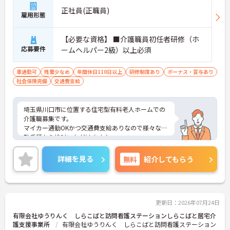
い状態でご活躍いただけます。
正社員(正職員)
雇用形態
【必要な資格】 ■介護職員初任者研修（ホ
応募要件
ームヘルパー2級）以上必須
車通勤可
残業少なめ
年間休日110日以上
研修制度あり
ボーナス・賞与あり
社会保険完備
交通費支給
埼玉県川口市に位置する住宅型有料老人ホームでの
介護職募集です。
マイカー通勤OKかつ交通費支給ありなので様々な通
勤手段から検討いただけます♪
ご興味のある方はご面接のポイントお伝えしますの
でご気軽にお問合せください。
詳細を見る
無料
紹介してもらう
更新日：2026年07月24日
有限会社ゆうりんく しらこばと訪問看護ステーションしらこばと居宅介
護支援事業所
有限会社ゆうりんく しらこばと訪問看護ステーション