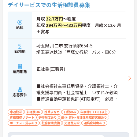
デイサービスでの生活相談員募集
月収
22.7万円
～程度
年収
294万円～432万円
程度 月給×12ヶ月
給料
＋賞与
埼玉県 川口市 安行領家654-5
勤務地
埼玉高速鉄道「戸塚安行駅」バス・車6分
正社員(正職員)
雇用形態
■社会福祉主事任用資格・介護福祉士・介
護支援専門員・社会福祉士 いずれか必須
応募要件
■普通自動車運転免許(AT限定可) 必須 ■
経験：不問
車通勤可
未経験OK
残業少なめ
日勤のみ
年間休日110日以上
資格取得サポート
研修制度あり
産休･育休･介護休暇取得実績あり
ボーナス・賞与あり
社会保険完備
交通費支給
退職金制度あり