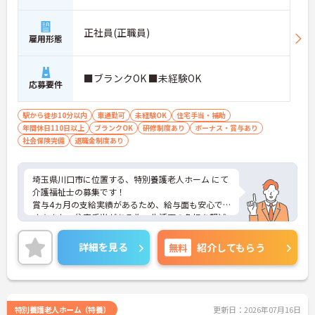
正社員(正職員)
雇用形態
■ブランクOK ■未経験OK
応募要件
駅から徒歩10分以内
車通勤可
未経験OK
住宅手当・補助
年間休日110日以上
ブランクOK
研修制度あり
ボーナス・賞与あり
社会保険完備
退職金制度あり
埼玉県川口市に位置する、特別養護老人ホーム にて
介護福祉士の募集です！
賞与4ヵ月の支給実績があるため、給与面も安心で
す☆また、住宅手当がある為、生活面の負担を軽減
し、安心して長く勤務していただけます♪
さらに、駅から徒歩7分の立地なので、通勤らくら
詳細を見る
無料
紹介してもらう
くです◎ご興味のある方には、面接対策ポイントな
ど、さらに詳細をお話しいたしますのでお気軽にご
相談ください！
特別養護老人ホーム（特養）
更新日：2026年07月16日