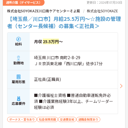
通所介護（デイサービス）
更新日：2026年07月30日
株式会社SOYOKAZE川口南ケアセンターそよ風
株式会社SOYOKAZE
【埼玉県／川口市】月給25.5万円～☆施設の管理
者（センター長候補）の募集＜正社員＞
月収
25.5万円
～
給料
埼玉県 川口市 南町2-8-29
勤務地
ＪＲ京浜東北線「西川口駅」徒歩17分
正社員(正職員)
雇用形態
■介護福祉士資格 ■普通自動車運転免許必
須 ■介護業務経験3年以上、チームリーダー
応募要件
経験は必須
ボーナス・賞与あり
社会保険完備
交通費支給
退職金制度あり