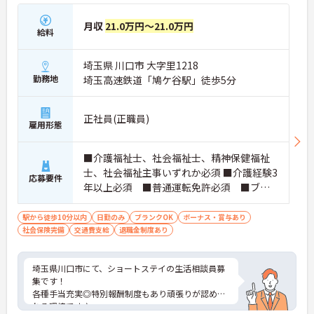
★おすすめPOINT★
月収
21.0万円～21.0万円
【特別報酬制度で、収入アップが期待できます 】
給料
・施設の業績や個人の評価に応じて賞与とは別に支
給される特別報酬制度があり、日々の頑張りが直接
埼玉県 川口市 大字里1218
収入として還元されます。
・業務への取り組みやチームへの貢献度が公正に評
勤務地
埼玉高速鉄道「鳩ケ谷駅」徒歩5分
価される仕組みにより、高いモチベーションを維持
して働ける環境です。
正社員(正職員)
雇用形態
【毎朝のミーティングで情報共有を徹底し、職種の
垣根を超えて協力し合える環境です】
・スタッフ全員で毎朝お客様の体調や業務連絡を丁
■介護福祉士、社会福祉士、精神保健福祉
寧に共有することで、チーム全体でスムーズに連携
士、社会福祉主事いずれか必須 ■介護経験3
応募要件
できる体制が構築されています。
年以上必須 ■普通運転免許必須 ■ブラ
・困った時もすぐに相談してフォローし合える風通
ンク可能
しの良い職場となっており、平均勤続年数7.2年とい
う高い定着率につながっています。
駅から徒歩10分以内
日勤のみ
ブランクOK
ボーナス・賞与あり
社会保険完備
交通費支給
退職金制度あり
【勤務時間内に受講できる資格取得支援制度によ
り、確実なキャリアアップが目指せます】
・介護職から生活相談員やケアマネジャー、施設長
埼玉県川口市にて、ショートステイの生活相談員募
へと進む多彩なキャリアパスが用意されており、長
集です！
期的な目標を持って成長できます。
各種手当充実◎特別報酬制度もあり頑張りが認めら
・資格取得に向けた研修や講習は勤務時間内で受講
れる環境です♪