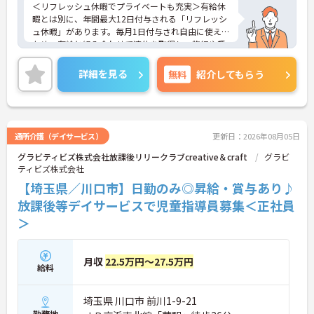
＜リフレッシュ休暇でプライベートも充実＞有給休
暇とは別に、年間最大12日付与される「リフレッシ
ュ休暇」があります。毎月1日付与され自由に使える
ため、有給と組み合わせて連休を取得し、旅行や趣
味を楽しむスタッフも多くいます。夜勤がなく日勤
のみの勤務なので、生活リズムも整えやすく、仕事
詳細を見る
無料
紹介してもらう
とプライベートのメリハリをつけて無理なく働けま
す。
＜将来を見据えた多彩なキャリアパスと待遇＞「介
護のスペシャリスト」「管理職」「他職種へのチャ
レンジ」など、希望に合わせた多彩なキャリアプラ
通所介護（デイサービス）
更新日：2026年08月05日
ンが用意されています。階層別の研修や資格取得支
グラビティビズ株式会社放課後リリークラブcreative＆craft
グラビ
援制度があり、働きながらスキルアップが可能で
ティビズ株式会社
す。
【埼玉県／川口市】日勤のみ◎昇給・賞与あり♪
放課後等デイサービスで児童指導員募集＜正社員
＞
月収
22.5万円～27.5万円
給料
埼玉県 川口市 前川1-9-21
勤務地