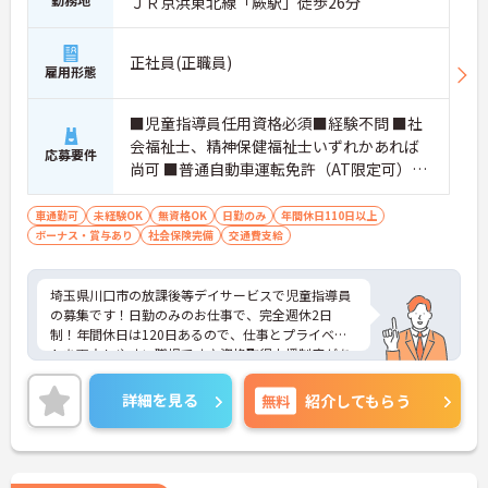
ＪＲ京浜東北線「蕨駅」徒歩26分
正社員(正職員)
雇用形態
■児童指導員任用資格必須■経験不問 ■社
会福祉士、精神保健福祉士いずれかあれば
応募要件
尚可 ■普通自動車運転免許（AT限定可）あ
れば尚可
車通勤可
未経験OK
無資格OK
日勤のみ
年間休日110日以上
ボーナス・賞与あり
社会保険完備
交通費支給
埼玉県川口市の放課後等デイサービスで児童指導員
の募集です！日勤のみのお仕事で、完全週休2日
制！年間休日は120日あるので、仕事とプライベー
トを両立しやすい職場です♪資格取得支援制度があ
るので、働きながらスキルアップも目指せます！ご
興味のある方は、面接ポイントをお伝えしますの
詳細を見る
無料
紹介してもらう
で、お気軽にご連絡ください。