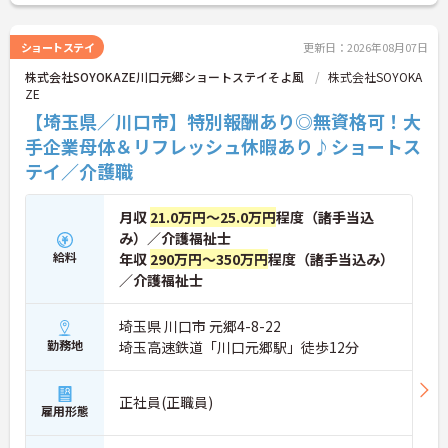
ショートステイ
更新日：2026年08月07日
株式会社SOYOKAZE川口元郷ショートステイそよ風
株式会社SOYOKA
ZE
【埼玉県／川口市】特別報酬あり◎無資格可！大
手企業母体＆リフレッシュ休暇あり♪ショートス
テイ／介護職
月収
21.0万円～25.0万円
程度（諸手当込
み）／介護福祉士
給料
年収
290万円～350万円
程度（諸手当込み）
／介護福祉士
埼玉県 川口市 元郷4-8-22
勤務地
埼玉高速鉄道「川口元郷駅」徒歩12分
正社員(正職員)
雇用形態