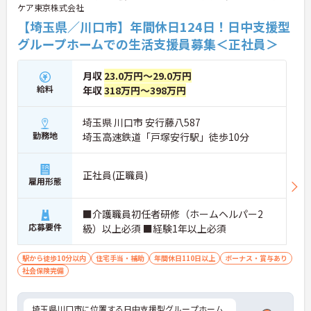
るほか、定年65歳かつ70歳までの再雇用制度を設け
ケア東京株式会社
ているため、ワークライフバランスを保ちながら長
【埼玉県／川口市】年間休日124日！日中支援型
期的にキャリアを築いていけます。自分らしい身だ
しなみで働ける点も魅力の一つであり、安定した基
グループホームでの生活支援員募集＜正社員＞
盤のもとで新たな挑戦が期待できます。
月収
23.0万円～29.0万円
★おすすめPOINT★
給料
【毎朝のミーティングで情報を共有し、スタッフ間
年収
318万円～398万円
で円滑に連携できる体制です】
・スタッフ全員で毎朝お客様の体調や変化を共有す
埼玉県 川口市 安行藤八587
る仕組みにより、多職種間でスムーズな連携を図る
勤務地
埼玉高速鉄道「戸塚安行駅」徒歩10分
ことができます。
・困った時もすぐに相談してフォローし合える風通
しの良い職場環境のため、周囲との信頼関係を深め
正社員(正職員)
ながら業務に取り組めます。
雇用形態
【充実したフォローアップ体制と資格取得支援で、
■介護職員初任者研修（ホームヘルパー2
着実にキャリアを積んでいけます】
応募要件
・経験や年齢に関係なくOJT制度で先輩スタッフか
級）以上必須 ■経験1年以上必須
ら丁寧な指導を受けられるため、業務の疑問や不安
をその場で解消できます。
駅から徒歩10分以内
住宅手当・補助
年間休日110日以上
ボーナス・賞与あり
・定期的な面談やフォロー研修に加えて各種資格の
社会保険完備
取得支援制度も活用できることで、介護の専門性を
高めながら成長を目指せます。
埼玉県川口市に位置する日中支援型グループホーム