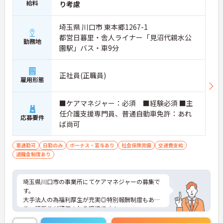
給料
り考慮
埼玉県 川口市 東本郷1267-1
都営日暮里・舎人ライナー「見沼代親水公
勤務地
園駅」バス・車9分
正社員(正職員)
雇用形態
■ケアマネジャー：必須 ■経験必須 ■主
任介護支援専門員、普通自動車免許：あれ
応募要件
ば尚可
車通勤可
日勤のみ
ボーナス・賞与あり
社会保険完備
交通費支給
退職金制度あり
埼玉県川口市の事業所にてケアマネジャーの募集で
す。
大手法人の為福利厚生が充実◎特別報酬制度もあ
り、頑張りが評価される環境です！
リフレッシュ休暇が年間17日とプライベートとの両