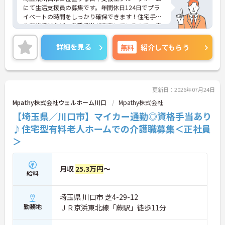
【業績や日々の努力を多角的に評価する「特別報酬
にて生活支援員の募集です。年間休日124日でプラ
制度」で、収入アップが期待できます】
イベートの時間をしっかり確保できます！住宅手当
・賞与とは別に、円滑な施設運営への協力やチーム
や家族手当など、各種手当が充実しているので、安
ワークなどの貢献度合いを評価して特別報酬を支給
心して働きやすい環境が整っています♪お持ちの業
する独自の仕組みがあります。
務経験や資格をぜひ職場で活かしてみませんか？
詳細を見る
無料
紹介してもらう
・一人ひとりの頑張りが目に見える形でしっかりと
還元されるため、高いモチベーションを維持しなが
ら仕事に向き合うことができます。
【残業が少なく豊富な休暇制度を利用して、長期的
更新日：2026年07月24日
に無理のないペースで働けます】
・残業は月平均10時間程度、年間17日間のリフレッ
Mpathy株式会社ウェルホーム川口
Mpathy株式会社
シュ休暇や産前産後・育児休暇など多様な休暇制度
【埼玉県／川口市】マイカー通勤◎資格手当あり
を利用して私生活を大切にできます。
♪住宅型有料老人ホームでの介護職募集＜正社員
・65歳の定年後も70歳まで勤務可能な再雇用制度や
退職金制度を設けており、大手グループの安定した
＞
基盤のもとで長く雇用が保証されます。
【身だしなみの自由度が高く、自分らしいスタイル
月収
25.3万円
～
給料
を尊重しながら活躍できる環境です】
・社員一人ひとりの個性や価値観を大切にする方針
のもと、清潔感と節度を保つことで髪色やネイルな
埼玉県 川口市 芝4-29-12
どが原則自由とされています。
勤務地
ＪＲ京浜東北線「蕨駅」徒歩11分
・自分らしさを維持しながら働ける柔軟な社内規定
が整っているため、型にとらわれずストレスの少な