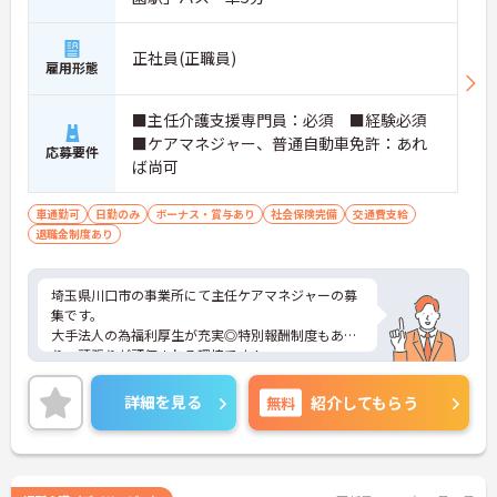
正社員(正職員)
雇用形態
■主任介護支援専門員：必須 ■経験必須
■ケアマネジャー、普通自動車免許：あれ
応募要件
ば尚可
車通勤可
日勤のみ
ボーナス・賞与あり
社会保険完備
交通費支給
退職金制度あり
埼玉県川口市の事業所にて主任ケアマネジャーの募
集です。
大手法人の為福利厚生が充実◎特別報酬制度もあ
り、頑張りが評価される環境です！
リフレッシュ休暇が年間17日とプライベートとの両
立も可能です。
詳細を見る
無料
紹介してもらう
ご興味のある方には、面接対策ポイントなどさらに
詳細をお話いたしますので、お気軽にご相談くださ
い。