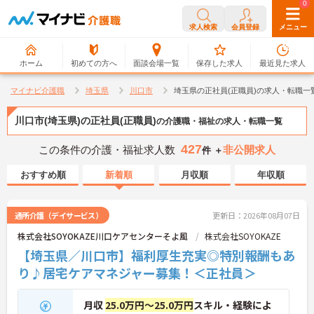
0
0
求人検索
会員登録
メニュー
ホーム
初めての方へ
面談会場一覧
保存した求人
最近見た求人
マイナビ介護職
埼玉県
川口市
埼玉県の正社員(正職員)の求人・転職一
川口市(埼玉県)の正社員(正職員)
の介護職・福祉の求人・転職一覧
427
この条件の介護・福祉求人数
非公開求人
件 ＋
おすすめ順
新着順
月収順
年収順
通所介護（デイサービス）
更新日：2026年08月07日
株式会社SOYOKAZE川口ケアセンターそよ風
株式会社SOYOKAZE
【埼玉県／川口市】福利厚生充実◎特別報酬もあ
り♪居宅ケアマネジャー募集！＜正社員＞
月収
25.0万円～25.0万円
スキル・経験によ