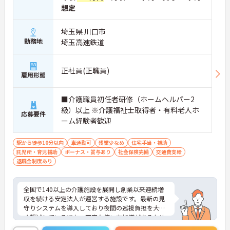
想定
埼玉県 川口市
勤務地
埼玉高速鉄道
正社員(正職員)
雇用形態
■介護職員初任者研修（ホームヘルパー2
級）以上 ※介護福祉士取得者・有料老人ホ
応募要件
ーム経験者歓迎
駅から徒歩10分以内
車通勤可
残業少なめ
住宅手当・補助
託児所・育児補助
ボーナス・賞与あり
社会保険完備
交通費支給
退職金制度あり
全国で140以上の介護施設を展開し創業以来連続増
収を続ける安定法人が運営する施設です。最新の見
守りシステムを導入しており夜間の巡視負担を大き
く軽減しているほか、丁寧な使い方指導があるため
安心して業務を始められます。月平均残業10時間程