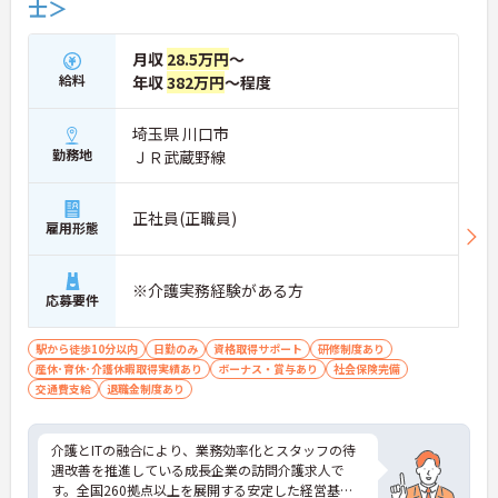
士＞
【夜勤なし・曜日固定の休日で、身体への負担を抑
えた働き方が実現できます】
・8:00～19:00の間での実働8時間勤務で夜勤が存在
月収
28.5万円
～
しないため、生活リズムを整えながら健康的に働き
給料
年収
382万円
～程度
続けることができます
・完全週休2日制（曜日固定）を採用していること
により、先々の予定が立てやすくプライベートの時
埼玉県 川口市
間をしっかりと確保できる環境です
勤務地
ＪＲ武蔵野線
【専門資格を活かした収入アップと明確なキャリア
形成が期待できます】
正社員(正職員)
・介護福祉士資格手当が支給されるほか、年2回の
雇用形態
評価面談で個人の頑張りが給与に還元される仕組み
が整っています
・サービス提供責任者や管理者へのキャリアアップ
※介護実務経験がある方
応募要件
も目指せます
【IT化と手厚いフォロー体制により、業務のストレ
駅から徒歩10分以内
日勤のみ
資格取得サポート
研修制度あり
スを軽減できます】
産休･育休･介護休暇取得実績あり
ボーナス・賞与あり
社会保険完備
・記録票の提出やシフト確認をすべてスマートフォ
交通費支給
退職金制度あり
ンで行えるため、手書きの書類作成や事業所への移
動の手間が省けケア業務に集中できます
・定期的な面談を通じて上司がフォローする体制が
介護とITの融合により、業務効率化とスタッフの待
あり、訪問介護でありながら孤立することなくチー
遇改善を推進している成長企業の訪問介護求人で
ムの支援を受けながら業務に取り組めます
す。全国260拠点以上を展開する安定した経営基盤