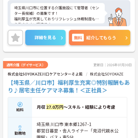
埼玉県川口市に位置する介護施設にて管理者（セン
ター長候補）の募集です！
福利厚生が充実しておりリフレッシュ休暇制度もあ
り働きやすい環境です。
ご興味ある方には、面接対策ポイントなど、さらに
詳細をお話しいたしますのでお気軽にご相談くださ
詳細を見る
無料
紹介してもらう
い！
通所介護（デイサービス）
更新日：2026年07月30日
株式会社SOYOKAZE川口ケアセンターそよ風
株式会社SOYOKAZE
【埼玉県／川口市】福利厚生充実◎特別報酬もあ
り♪居宅主任ケアマネ募集！＜正社員＞
月収
27.0万円
～スキル・経験により考慮
給料
埼玉県 川口市 東本郷1267-1
都営日暮里・舎人ライナー「見沼代親水公
勤務地
園駅」バス・車5分