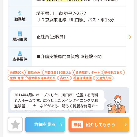
埼玉県 川口市 弥平2-22-2
勤務地
ＪＲ京浜東北線「川口駅」バス・車15分
正社員(正職員)
雇用形態
■介護支援専門員資格 ※経験不問
応募要件
未経験OK
日勤のみ
年間休日110日以上
資格取得サポート
研修制度あり
産休･育休･介護休暇取得実績あり
高収入
社会保険完備
交通費支給
2014年4月にオープンした、川口市に位置する有料
老人ホームです。広々としたメインダイニングや和
室談話コーナーなどがある、明るく綺麗な施設で
す。大手法人100％出資なので、福利厚生も充実し
ています。主な業務はケアプラン作成、アセスメン
トの実施など介護支援に関する業務全般になりま
詳細を見る
無料
紹介してもらう
す。ご興味のある方は面接対策ポイントなどお話い
たしますのでお気軽にお問い合わせください。