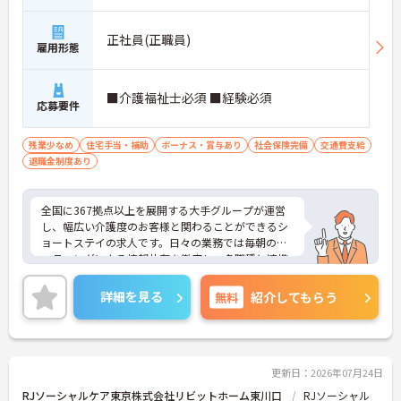
・勤務時間内での資格取得支援制度やOJTが整備さ
れており、働きながらのスキルアップを手厚くサポ
ートします。
正社員(正職員)
雇用形態
【日々の貢献をダイレクトに評価する「特別報酬」
やワークライフバランスの充実】
■介護福祉士必須 ■経験必須
・施設運営への尽力やチームワークは、賞与とは別
応募要件
の「特別報酬」として目に見える形で還元されま
す。
残業少なめ
住宅手当・補助
ボーナス・賞与あり
社会保険完備
交通費支給
・残業少なめの環境に加え、年間17日ものリフレッ
退職金制度あり
シュ休暇が用意されておりプライベートの時間を大
切にできます。
全国に367拠点以上を展開する大手グループが運営
し、幅広い介護度のお客様と関わることができるシ
ョートステイの求人です。日々の業務では毎朝のミ
ーティングによる情報共有を徹底し、多職種と連携
しながらお客様一人ひとりの生活を支える体制を整
えています。入社後はOJT制度による先輩スタッフ
詳細を見る
無料
紹介してもらう
の丁寧な指導や定期的な面談があり、資格取得支援
制度も完備しているため、着実にスキルを磨ける環
境です。待遇面では、月給に加えて年2回の賞与や実
績に応じた特別報酬の支給制度があり、日々の努力
やチームワークが収入に反映されます。また、残業
更新日：2026年07月24日
がほぼなく年間17日のリフレッシュ休暇を利用でき
RJソーシャルケア東京株式会社リビットホーム東川口
RJソーシャル