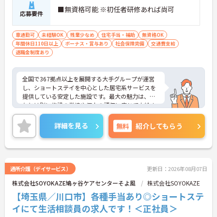
■無資格可能 ※初任者研修あれば尚可
応募要件
車通勤可
未経験OK
残業少なめ
住宅手当・補助
無資格OK
年間休日110日以上
ボーナス・賞与あり
社会保険完備
交通費支給
退職金制度あり
全国で367拠点以上を展開する大手グループが運営
し、ショートステイを中心とした居宅系サービスを
提供している安定した施設です。最大の魅力は、賞
与とは別に施設の業績や個人の評価に応じて支給さ
れる独自の特別報酬制度です。日々の頑張りやチー
ムへの貢献が直接収入に反映される非常にやりがい
詳細を見る
無料
紹介してもらう
のある環境が整っています。また、毎朝の情報共有
ミーティングを通じてスタッフ同士の連携が強化さ
れており、平均勤続年数7.2年という高い定着率を実
現しています。資格取得支援制度を活用して勤務時
間内に研修を受講できるなど教育体制も充実してい
通所介護（デイサービス）
更新日：2026年08月07日
るため、介護職からケアマネジャーや管理職への着
株式会社SOYOKAZE鳩ヶ谷ケアセンターそよ風
株式会社SOYOKAZE
実なステップアップが期待できます。定年65歳・再
雇用70歳までの継続雇用制度も完備されており、ご
【埼玉県／川口市】各種手当あり◎ショートステ
自身らしさを大切にしながら大手ならではの安定基
イにて生活相談員の求人です！＜正社員＞
盤のもとで末永くご活躍いただけます。