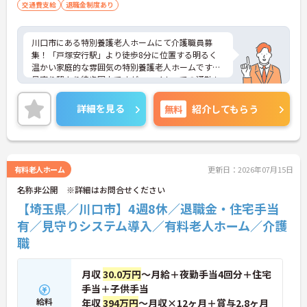
交通費支給
退職金制度あり
川口市にある特別養護老人ホームにて介護職員募
集！「戸塚安行駅」より徒歩8分に位置する明るく
温かい家庭的な雰囲気の特別養護老人ホームです。
最寄り駅より徒歩圏内ですが、マイカーでの通勤も
可能です。教育研修制度が充実しているので、経験
の浅い方も安心です！ご興味ある方には、面接対策
詳細を見る
無料
紹介してもらう
ポイントなど、さらに詳細をお話しいたしますので
お気軽にご相談ください。
有料老人ホーム
更新日：2026年07月15日
名称非公開 ※詳細はお問合せください
【埼玉県／川口市】4週8休／退職金・住宅手当
有／見守りシステム導入／有料老人ホーム／介護
職
月収
30.0万円
～月給＋夜勤手当4回分＋住宅
手当＋子供手当
給料
年収
394万円
～月収×12ヶ月＋賞与2.8ヶ月