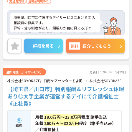
交通費支給
退職金制度あり
埼玉県川口市に位置するデイサービスにおける生活
相談員の募集です。
昇給・賞与制度があり、頑張りが目に見える形でき
ちんと評価される環境です。モチベーションアップ
につながります。資格や経験を活かしながらご勤務
いただける環境です。
詳細を見る
無料
紹介してもらう
ご興味のある方には、面接対策ポイントなど、さら
に詳細をご案内しますのでお気軽にご相談くださ
い！
通所介護（デイサービス）
更新日：2026年07月29日
株式会社SOYOKAZE川口南ケアセンターそよ風
株式会社SOYOKAZE
【埼玉県／川口市】特別報酬＆リフレッシュ休暇
あり◎大手企業が運営するデイにて介護福祉士
《正社員》
月収
19.0万円～23.0万円
程度 諸手当込
年収
260万円～320万円
程度（諸手当込み）
給料
／介護福祉士