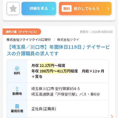
できる場合が多く、プライベートの負担を抑えなが
ご興味のある方には、面接対策ポイントなどさらに
ら着実に専門性を高められます。
詳細をお話いたしますので、お気軽にご相談くださ
詳細を見る
無料
紹介してもらう
い。
【リフレッシュ休暇17日や自由な身だしなみ規定
で、自分らしく無理なく続けられる体制です】
・年間107日の休日に加えて年間17日のリフレッシ
ュ休暇が支給されるため、しっかりと休息を取りな
通所介護（デイサービス）
更新日：2026年08月06日
がらオンオフのメリハリをつけて働けます。
・髪色やネイルなどが原則自由となっており、定年
株式会社ツクイツクイ川口安行
株式会社ツクイ
65歳・再雇用70歳までの継続雇用制度のもとで、ご
【埼玉県／川口市】年間休日119日♪デイサービ
自身のスタイルを保ちながら末永く活躍できます。
スの介護職員の求人です
月収
22.2万円
～程度
年収
288万円～411万円
程度 月給×12ヶ月
給料
＋賞与
埼玉県 川口市 安行領家654-5
勤務地
埼玉高速鉄道「戸塚安行駅」バス・車6分
正社員(正職員)
雇用形態