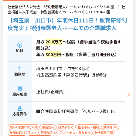
社会福祉法人栄光会 特別養護老人ホーム かわぐちロイヤルの園
社
会福祉法人栄光会 特別養護老人ホーム かわぐちロイヤルの園
【埼玉県／川口市】年間休日111日！教育研修制
度充実♪特別養護老人ホームでの介護職求人
月収
20.0万円
～程度（諸手当込※夜勤手当4
回分込）
給料
年収
300万円
～程度（夜勤手当月4回分込）
埼玉県 川口市 西立野48番地
勤務地
埼玉高速鉄道「戸塚安行駅」徒歩8分
正社員(正職員)
雇用形態
■介護職員初任者研修（ヘルパー2級）以上
応募要件
駅から徒歩10分以内
車通勤可
残業少なめ
住宅手当・補助
無資格OK
年間休日110日以上
研修制度あり
ボーナス・賞与あり
社会保険完備