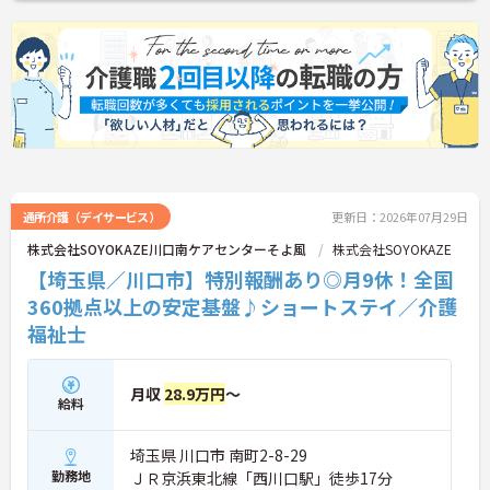
なっています。介護福祉士の資格とこれまでの経験
を存分に活かせるだけでなく、勤務時間内での資格
取得支援制度を活用し、将来的にケアマネジャーや
センター長といった多彩なキャリアパスへの挑戦も
手厚くサポートされています。年間17日のリフレッ
シュ休暇や残業少なめの環境など、ワークライフバ
ランスを大切にしながら長期的なキャリア形成を目
指す方に、自信を持っておすすめできる求人です。
★おすすめPOINT★
【「目指すは世界一仲間を大切にする企業」を体現
通所介護（デイサービス）
更新日：2026年07月29日
する定着率の高さと安心のチームワーク】
株式会社SOYOKAZE川口南ケアセンターそよ風
株式会社SOYOKAZE
・毎朝のミーティングで職種を超えた情報共有を徹
【埼玉県／川口市】特別報酬あり◎月9休！全国
底しており、人間関係の不安なく業務に集中できま
す。
360拠点以上の安定基盤♪ショートステイ／介護
・理念が現場の隅々にまで浸透しているからこそ平
福祉士
均勤続年数は7.2年と長く、腰を据えて働ける環境で
す。
月収
28.9万円
～
【介護福祉士の経験を活かし、さらなる高みを目指
給料
せる多彩なキャリアパス】
・現場のプロフェッショナルにとどまらず、ケアマ
ネジャーやセンター長といったマネジメント職への
埼玉県 川口市 南町2-8-29
道が開かれています。
勤務地
ＪＲ京浜東北線「西川口駅」徒歩17分