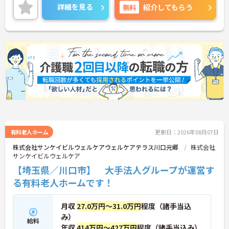
立も可能です。
詳細を見る
無料
紹介してもらう
ご興味のある方には、面接対策ポイントなどさらに
詳細をお話いたしますので、お気軽にご相談くださ
い。
有料老人ホーム
更新日：2026年08月07日
株式会社サンケイビルウェルケアウェルケアテラス川口元郷
株式会社
サンケイビルウェルケア
【埼玉県／川口市】 大手法人グループが運営す
る有料老人ホームです！
月収
27.0万円～31.0万円
程度（諸手当込
み）
給料
年収
414万円～427万円
程度（諸手当込み）