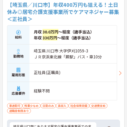
【埼玉県／川口市】年収400万円も狙える！土日
休み◎居宅介護支援事業所でケアマネジャー募集
＜正社員＞
月収
30.0万円
～程度（諸手当込）
給料
年収
330万円
～程度（諸手当込）
埼玉県 川口市 大字伊刈1059-3
勤務地
ＪＲ京浜東北線「蕨駅」バス・車10分
正社員(正職員)
雇用形態
経験不問
応募要件
車通勤可
残業少なめ
日勤のみ
高収入
社会保険完備
交通費支給
退職金制度あり
埼玉県川口市にあります居宅介護支援事業所での求