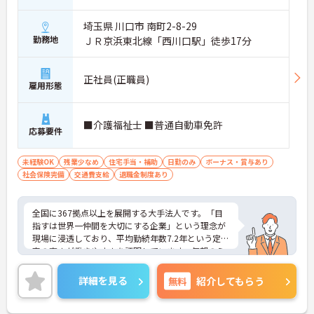
埼玉県 川口市 南町2-8-29
勤務地
ＪＲ京浜東北線「西川口駅」徒歩17分
正社員(正職員)
雇用形態
■介護福祉士 ■普通自動車免許
応募要件
未経験OK
残業少なめ
住宅手当・補助
日勤のみ
ボーナス・賞与あり
社会保険完備
交通費支給
退職金制度あり
全国に367拠点以上を展開する大手法人です。「目
指すは世界一仲間を大切にする企業」という理念が
現場に浸透しており、平均勤続年数7.2年という定着
率の高さが働きやすさを証明しています。毎朝のミ
ーティング等を通じた職種を超えたチームワークが
根付いており、人間関係の不安なく安心して業務に
詳細を見る
無料
紹介してもらう
取り組める環境です。また、日々の頑張りやチーム
への貢献は、賞与とは別の「特別報酬」としてしっ
かりと評価・還元される独自の制度も大きな魅力と