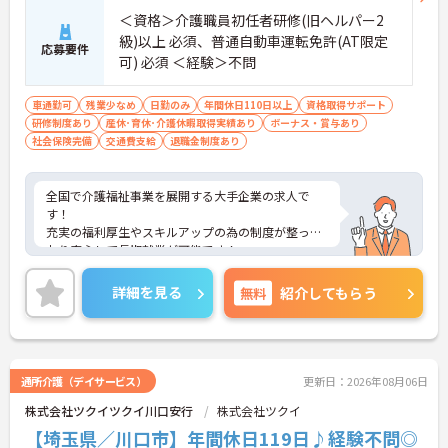
＜資格＞介護職員初任者研修(旧ヘルパー2
級)以上 必須、普通自動車運転免許(AT限定
応募要件
可) 必須 ＜経験＞不問
車通勤可
残業少なめ
日勤のみ
年間休日110日以上
資格取得サポート
研修制度あり
産休･育休･介護休暇取得実績あり
ボーナス・賞与あり
社会保険完備
交通費支給
退職金制度あり
全国で介護福祉事業を展開する大手企業の求人で
す！
充実の福利厚生やスキルアップの為の制度が整って
おり安心して長期就業が可能です！
ご興味ある方には、面接のポイントなど、さらに詳
細をお話致しますのでお気軽にご相談ください。
詳細を見る
無料
紹介してもらう
通所介護（デイサービス）
更新日：2026年08月06日
株式会社ツクイツクイ川口安行
株式会社ツクイ
【埼玉県／川口市】年間休日119日♪経験不問◎