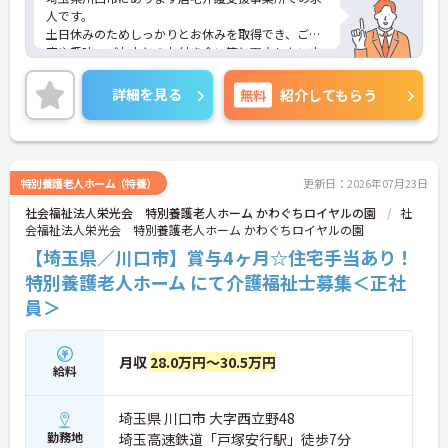
人です。
土日休みのためしっかりとお休みを取得でき、ご家
庭や趣味、ご友人とのお付き合い等と両立したい方
におすすめです。
担当件数次第では年収400万円も目指せる職場です
詳細を見る
無料
紹介してもらう
ので、モチベーションアップに繋がりますね！
ご興味のある方には、面接対策ポイントなど、さら
に詳細をご案内しますのでお気軽にご相談くださ
い！
特別養護老人ホーム（特養）
更新日：2026年07月23日
社会福祉法人栄光会 特別養護老人ホーム かわぐちロイヤルの園
社
会福祉法人栄光会 特別養護老人ホーム かわぐちロイヤルの園
【埼玉県／川口市】賞与4ヶ月☆住宅手当あり！
特別養護老人ホーム にて介護福祉士募集＜正社
員＞
月収
28.0万円～30.5万円
給料
埼玉県 川口市 大字西立野48
勤務地
埼玉高速鉄道「戸塚安行駅」徒歩7分