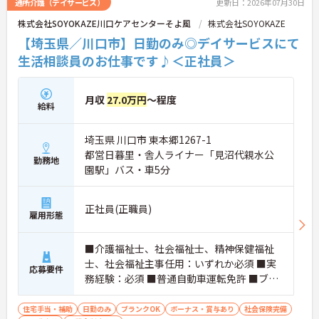
通所介護（デイサービス）
更新日：2026年07月30日
株式会社SOYOKAZE川口ケアセンターそよ風
株式会社SOYOKAZE
【埼玉県／川口市】日勤のみ◎デイサービスにて
生活相談員のお仕事です♪＜正社員＞
月収
27.0万円
～程度
給料
埼玉県 川口市 東本郷1267-1
都営日暮里・舎人ライナー「見沼代親水公
勤務地
園駅」バス・車5分
正社員(正職員)
雇用形態
■介護福祉士、社会福祉士、精神保健福祉
士、社会福祉主事任用：いずれか必須 ■実
応募要件
務経験：必須 ■普通自動車運転免許 ■ブラ
ンク可
住宅手当・補助
日勤のみ
ブランクOK
ボーナス・賞与あり
社会保険完備