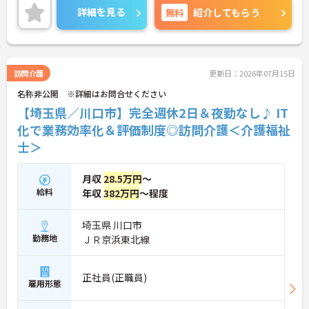
度、住宅手当や子供手当、1食300円の食事補助など
詳細を見る
無料
紹介してもらう
生活を支える福利厚生が大変充実しています。『ハ
タラクエール2023』の認証も取得しており、資格取
得支援や職種別研修制度を通じて着実なキャリアア
ップを目指せます。有資格者の方がそのスキルを存
分に活かし、ご自身の生活も大切にしながら長期的
訪問介護
更新日：2026年07月15日
に活躍できるおすすめの環境です。
名称非公開 ※詳細はお問合せください
★おすすめPOINT★
【埼玉県／川口市】完全週休2日＆夜勤なし♪ IT
【安定した経営基盤とキャリア支援】
化で業務効率化＆評価制度◎訪問介護＜介護福祉
・全国140以上の施設を展開し連続増収を続ける安
士＞
定法人が運営しています
・資格取得支援や職種別研修制度があり有資格者の
スキルアップを応援しています
月収
28.5万円
～
・昇格実績もあり頑張りがしっかり評価される風通
給料
年収
382万円
～程度
しの良い環境です
【最新設備による負担軽減と働きやすさ】
・最新の見守りシステム導入により夜勤時の巡視の
埼玉県 川口市
手間を大きく軽減しています
勤務地
ＪＲ京浜東北線
・機器の導入にあたっては誰でも使いこなせるよう
丁寧な指導を実施しています
【生活を支える充実の福利厚生】
正社員(正職員)
・住宅手当や子供手当などご家族の生活もサポート
雇用形態
する手当を完備しています
・1食300円で施設と同じ食事が食べられる食事補助