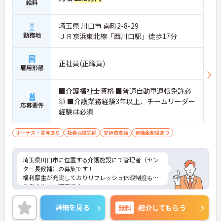
給料
埼玉県 川口市 南町2-8-29
勤務地
ＪＲ京浜東北線「西川口駅」徒歩17分
正社員(正職員)
雇用形態
■介護福祉士資格 ■普通自動車運転免許必
須 ■介護業務経験3年以上、チームリーダー
応募要件
経験は必須
ボーナス・賞与あり
社会保険完備
交通費支給
退職金制度あり
埼玉県川口市に位置する介護施設にて管理者（セン
ター長候補）の募集です！
福利厚生が充実しておりリフレッシュ休暇制度もあ
り働きやすい環境です。
ご興味ある方には、面接対策ポイントなど、さらに
詳細をお話しいたしますのでお気軽にご相談くださ
詳細を見る
無料
紹介してもらう
い！