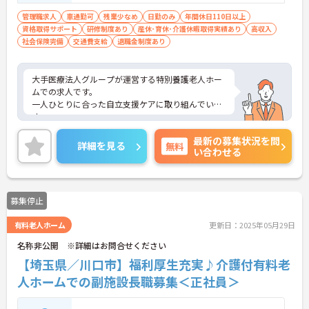
管理職求人
車通勤可
残業少なめ
日勤のみ
年間休日110日以上
資格取得サポート
研修制度あり
産休･育休･介護休暇取得実績あり
高収入
社会保険完備
交通費支給
退職金制度あり
大手医療法人グループが運営する特別養護老人ホー
ムでの求人です。
一人ひとりに合った自立支援ケアに取り組んでいま
す。
母体の安定感からお休みを取得しやすく、有給休暇
最新の募集状況を問
の消化率も高いのでプライベートの時間も大切にし
詳細を見る
無料
い合わせる
て頂きながら業務にあたることができます。ご興味
のある方はお気軽にお問い合わせ下さいませ。
募集停止
有料老人ホーム
更新日：2025年05月29日
名称非公開 ※詳細はお問合せください
【埼玉県／川口市】福利厚生充実♪介護付有料老
人ホームでの副施設長職募集＜正社員＞