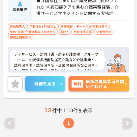
■介護福祉士または介護支援専門員のいず
れか ※認知症ケアを含む介護実務経験、介
応募要件
護サービスマネジメントに関する実務経験
必須 ※認知症介護実践者研修を修了してい
る方・認知症対応型サービス事業管理者研
管理職求人
年間休日110日以上
資格取得サポート
研修制度あり
産休･育休･介護休暇取得実績あり
修を修了している方歓迎 ■普通自動車運転
高収入
社会保険完備
交通費支給
退職金制度あり
免許（ＡＴ可）あれば尚可
デイサービス・訪問介護・居宅介護支援・グループ
ホーム・小規模多機能型居宅介護など介護事業と、
認可保育園・認証保育所・企業内保育所など保育事
業、家事支援・家事代行サービス、ハウスクリーニ
ングサービスなど、さまざまな世代の「人」を支え
最新の募集状況を問
る事業を展開しております。
詳細を見る
無料
い合わせる
福利厚生も充実しておりますので、長く安心してご
就業いただけます。ご興味のある方は是非お気軽に
お問い合わせください。
13
件中 1-13件を表示
1