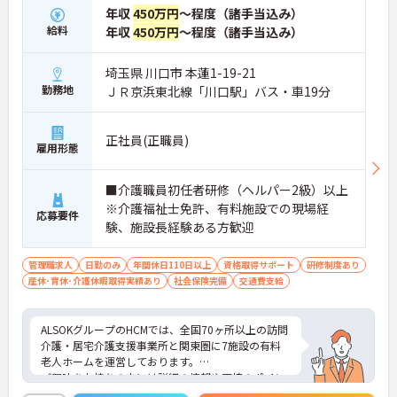
年収
450万円
～程度（諸手当込み）
給料
年収
450万円
～程度（諸手当込み）
埼玉県 川口市 本蓮1-19-21
勤務地
ＪＲ京浜東北線「川口駅」バス・車19分
正社員(正職員)
雇用形態
■介護職員初任者研修（ヘルパー2級）以上
※介護福祉士免許、有料施設での現場経
応募要件
験、施設長経験ある方歓迎
管理職求人
日勤のみ
年間休日110日以上
資格取得サポート
研修制度あり
産休･育休･介護休暇取得実績あり
社会保険完備
交通費支給
ALSOKグループのHCMでは、全国70ヶ所以上の訪問
介護・居宅介護支援事業所と関東圏に7施設の有料
老人ホームを運営しております。
ご興味をお持ちの方には詳細の情報や面接のポイン
トをお伝えしますのでお気軽にお問い合わせくださ