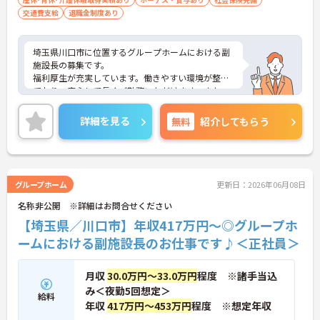
交通費支給
退職金制度あり
埼玉県川口市に位置するグループホームにおける副
施設長の募集です。
福利厚生が充実しています。働きやすい環境が整っ
ており、安心して長くご勤務いただけます。また、
昇給・賞与制度があり、頑張りがきちんと評価され
る職場です。
詳細を見る
無料
紹介してもらう
ご興味のある方には、面接対策ポイントなど、さら
に詳細をご案内しますのでお気軽にご相談くださ
い！
グループホーム
更新日：2026年06月08日
名称非公開 ※詳細はお問合せください
【埼玉県／川口市】年収417万円～◎グループホ
ームにおける副施設長のお仕事です♪＜正社員＞
月収
30.0万円～33.0万円
程度 ※諸手当込
み＜夜勤5回想定＞
給料
年収
417万円～453万円
程度 ※想定年収