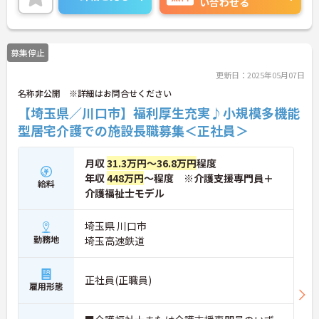
い合わせる
福利厚生も充実しておりますので、長く安心してご
就業いただけます。ご興味のある方は是非お気軽に
お問い合わせください。
募集停止
更新日：2025年05月07日
名称非公開 ※詳細はお問合せください
【埼玉県／川口市】福利厚生充実♪小規模多機能
型居宅介護での施設長職募集＜正社員＞
月収
31.3万円～36.8万円
程度
年収
448万円
～程度 ※介護支援専門員＋
給料
介護福祉士モデル
埼玉県 川口市
勤務地
埼玉高速鉄道
正社員(正職員)
雇用形態