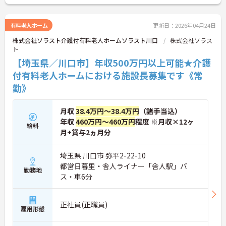
い！
有料老人ホーム
更新日：2026年04月24日
株式会社ソラスト介護付有料老人ホームソラスト川口
株式会社ソラス
ト
【埼玉県／川口市】年収500万円以上可能★介護
付有料老人ホームにおける施設長募集です《常
勤》
月収
38.4万円～38.4万円
（諸手当込）
年収
460万円～460万円
程度 ※月収×12ヶ
給料
月+賞与2ヵ月分
埼玉県 川口市 弥平2-22-10
都営日暮里・舎人ライナー「舎人駅」バ
勤務地
ス・車6分
正社員(正職員)
雇用形態