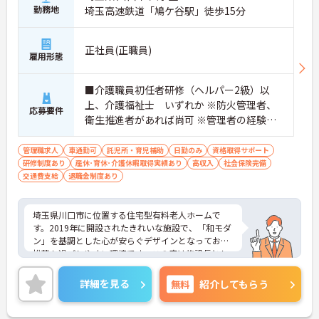
勤務地
埼玉高速鉄道「鳩ケ谷駅」徒歩15分
正社員(正職員)
雇用形態
■介護職員初任者研修（ヘルパー2級）以
上、介護福祉士 いずれか ※防火管理者、
応募要件
衛生推進者があれば尚可 ※管理者の経験が
ある方大歓迎
管理職求人
車通勤可
託児所・育児補助
日勤のみ
資格取得サポート
研修制度あり
産休･育休･介護休暇取得実績あり
高収入
社会保険完備
交通費支給
退職金制度あり
埼玉県川口市に位置する住宅型有料老人ホームで
す。2019年に開設されたきれいな施設で、「和モダ
ン」を基調とした心が安らぐデザインとなっており
松蔭も過ごしやすい環境です。この度は施設長とし
ての管理業務をお任せいたします。経験・資格をい
かしステップアップして働きたい方大歓迎！ご興味
詳細を見る
無料
紹介してもらう
のある方には、面接対策ポイントなど、さらに詳細
をお話しいたしますのでお気軽にご相談ください！