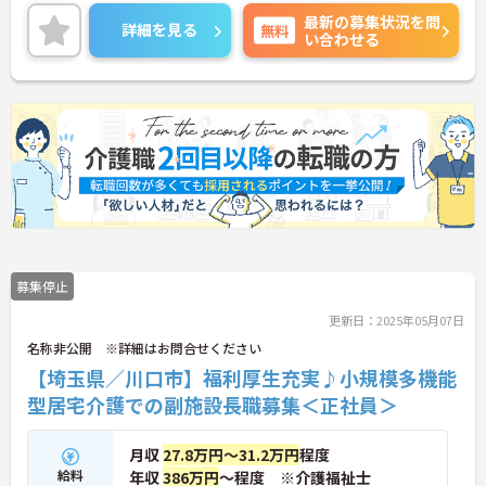
ングサービスなど、さまざまな世代の「人」を支え
最新の募集状況を問
る事業を展開しております。
詳細を見る
無料
い合わせる
福利厚生も充実しておりますので、長く安心してご
就業いただけます。ご興味のある方は是非お気軽に
お問い合わせください。
募集停止
更新日：2025年05月07日
名称非公開 ※詳細はお問合せください
【埼玉県／川口市】福利厚生充実♪小規模多機能
型居宅介護での副施設長職募集＜正社員＞
月収
27.8万円～31.2万円
程度
給料
年収
386万円
～程度 ※介護福祉士