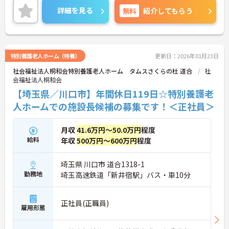
いませ。
詳細を見る
無料
紹介してもらう
特別養護老人ホーム（特養）
更新日：2026年01月23日
社会福祉法人桐和会特別養護老人ホーム タムスさくらの杜 道合
社
会福祉法人桐和会
【埼玉県／川口市】年間休日119日☆特別養護老
人ホームでの施設長候補の募集です！＜正社員＞
月収
41.6万円～50.0万円
程度
給料
年収
500万円～600万円
程度
埼玉県 川口市 道合1318-1
勤務地
埼玉高速鉄道「新井宿駅」バス・車10分
正社員(正職員)
雇用形態