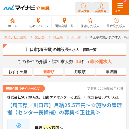
0
0
求人検索
会員登録
メニュー
ホーム
初めての方へ
面談会場一覧
保存した求人
最近見た求人
マイナビ介護職
施設長
埼玉県
川口市
埼玉県の施設長の求人・転
川口市(埼玉県)の施設長
の求人・転職一覧
13
この条件の介護・福祉求人数
非公開求人
件 ＋
おすすめ順
新着順
月収順
年収順
通所介護（デイサービス）
更新日：2026年07月30日
株式会社SOYOKAZE川口南ケアセンターそよ風
株式会社SOYOKAZE
【埼玉県／川口市】月給25.5万円～☆施設の管理
者（センター長候補）の募集＜正社員＞
月収
25.5万円
～