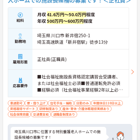
人ホームでの施設長候補の募集です！＜正社員＞
月収
41.6万円～50.0万円
程度
給料
年収
500万円～600万円
程度
埼玉県 川口市 新井宿250-1
勤務地
埼玉高速鉄道「新井宿駅」徒歩13分
正社員(正職員)
雇用形態
■社会福祉施設長資格認定講習会受講者、
または社会福祉士必須■普通運転免許必須
応募要件
■経験必須（社会福祉事業経験2年以上必
須）
車通勤可
寮・借り上げ
住宅手当・補助
日勤のみ
年間休日110日以上
資格取得サポート
研修制度あり
産休･育休･介護休暇取得実績あり
社会保険完備
交通費支給
退職金制度あり
埼玉県川口市に位置する特別養護老人ホームでの施
設長候補の募集です！