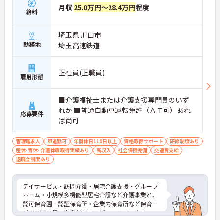
月収
25.0万円～28.4万円
程度
給料
埼玉県 川口市
勤務地
埼玉高速鉄道
正社員(正職員)
雇用形態
■介護福祉士または介護支援専門員のいず
れか ■普通自動車運転免許（ＡＴ可）あれ
応募要件
ば尚可
管理職求人
車通勤可
年間休日110日以上
資格取得サポート
研修制度あり
産休･育休･介護休暇取得実績あり
高収入
社会保険完備
交通費支給
退職金制度あり
デイサービス・訪問介護・居宅介護支援・グループ
ホーム・小規模多機能型居宅介護など介護事業と、
認可保育園・認証保育所・企業内保育所など保育事
業、家事支援・家事代行サービス、ハウスクリーニ