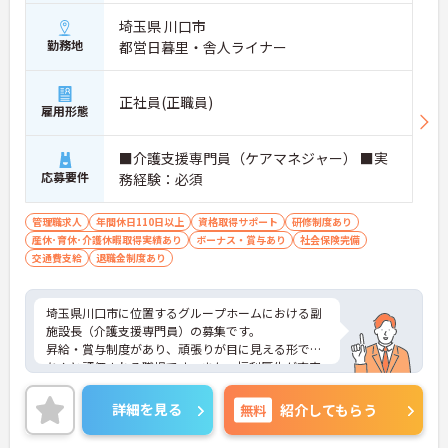
埼玉県 川口市
勤務地
都営日暮里・舎人ライナー
正社員(正職員)
雇用形態
■介護支援専門員（ケアマネジャー） ■実
応募要件
務経験：必須
管理職求人
年間休日110日以上
資格取得サポート
研修制度あり
産休･育休･介護休暇取得実績あり
ボーナス・賞与あり
社会保険完備
交通費支給
退職金制度あり
埼玉県川口市に位置するグループホームにおける副
施設長（介護支援専門員）の募集です。
昇給・賞与制度があり、頑張りが目に見える形でき
ちんと評価される職場です。また、福利厚生が充実
しています。働きやすい環境が整っており、安心し
てご勤務いただけます。
詳細を見る
無料
紹介してもらう
ご興味のある方には、面接対策ポイントなど、さら
に詳細をご案内しますのでお気軽にご相談くださ