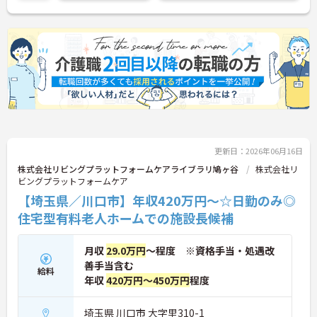
更新日：2026年06月16日
株式会社リビングプラットフォームケアライブラリ鳩ヶ谷
株式会社リ
ビングプラットフォームケア
【埼玉県／川口市】年収420万円～☆日勤のみ◎
住宅型有料老人ホームでの施設長候補
月収
29.0万円
～程度 ※資格手当・処遇改
善手当含む
給料
年収
420万円～450万円
程度
埼玉県 川口市 大字里310-1