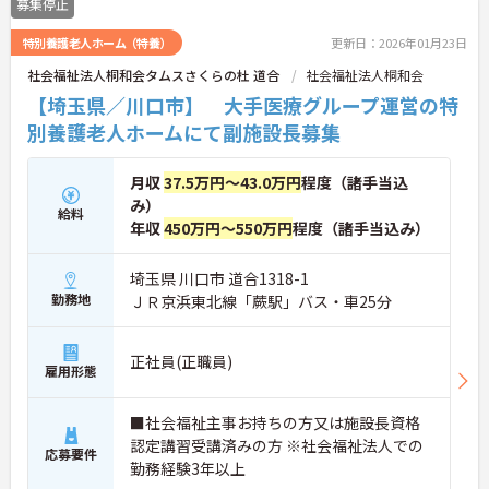
募集停止
特別養護老人ホーム（特養）
更新日：2026年01月23日
社会福祉法人桐和会タムスさくらの杜 道合
社会福祉法人桐和会
【埼玉県／川口市】 大手医療グループ運営の特
別養護老人ホームにて副施設長募集
月収
37.5万円～43.0万円
程度（諸手当込
み）
給料
年収
450万円～550万円
程度（諸手当込み）
埼玉県 川口市 道合1318-1
勤務地
ＪＲ京浜東北線「蕨駅」バス・車25分
正社員(正職員)
雇用形態
■社会福祉主事お持ちの方又は施設長資格
認定講習受講済みの方 ※社会福祉法人での
応募要件
勤務経験3年以上