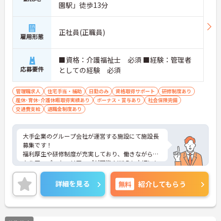
園駅」徒歩13分
正社員(正職員)
雇用形態
■資格：介護福祉士 必須 ■経験：管理者
応募要件
としての経験 必須
管理職求人
住宅手当・補助
日勤のみ
資格取得サポート
研修制度あり
産休･育休･介護休暇取得実績あり
ボーナス・賞与あり
社会保険完備
交通費支給
退職金制度あり
大手企業のグループ会社が運営する施設にて施設長
募集です！
福利厚生や研修制度が充実しており、働きながらス
キルアップ・キャリアップが可能！WLBも大切にし
ていますので、長く働きやすい環境が整っていま
す。
詳細を見る
無料
紹介してもらう
ご興味ある方には、面接対策ポイントなど、さらに
詳細をお話しいたしますのでお気軽にご相談くださ
い！