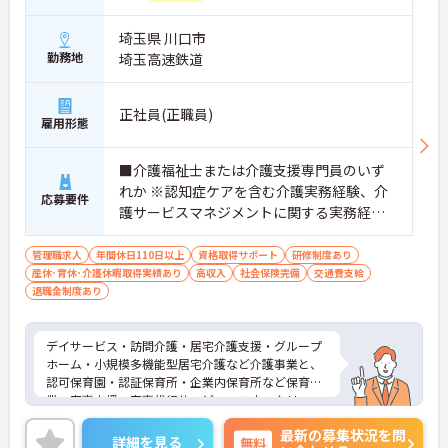
埼玉県 川口市
勤務地
埼玉高速鉄道
正社員(正職員)
雇用形態
■介護福祉士または介護支援専門員のいず
れか ※認知症ケアを含む介護実務経験、介
応募要件
護サービスマネジメントに関する実務経験
必須 ※認知症介護実践者研修を修了してい
る方・認知症対応型サービス事業管理者研
管理職求人
年間休日110日以上
資格取得サポート
研修制度あり
産休･育休･介護休暇取得実績あり
修を修了している方歓迎 ■普通自動車運転
高収入
社会保険完備
交通費支給
退職金制度あり
免許（ＡＴ可）あれば尚可
デイサービス・訪問介護・居宅介護支援・グループ
ホーム・小規模多機能型居宅介護など介護事業と、
認可保育園・認証保育所・企業内保育所など保育事
業、家事支援・家事代行サービス、ハウスクリーニ
ングサービスなど、さまざまな世代の「人」を支え
最新の募集状況を問
る事業を展開しております。
詳細を見る
無料