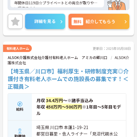
年間休日119日☆プライベートとの両立が取りやす
い環境です♪
ご興味ある方には、面接対策ポイントなど、さらに
詳細をお話しいたしますのでお気軽にご相談くださ
詳細を見る
無料
紹介してもらう
い。
有料老人ホーム
更新日：2025年05月08日
ALSOK介護株式会社介護付有料老人ホーム アミカの郷川口
ALSOK介
護株式会社
【埼玉県／川口市】福利厚生・研修制度充実◎介
護付き有料老人ホームでの施設長の募集です！＜
正職員＞
月収
34.4万円
～※諸手当込み
年収
450万円～500万円
※1年目～5年目モデ
給料
ル
埼玉県 川口市 本蓮1-19-21
都営日暮里・舎人ライナー「見沼代親水公
勤務地