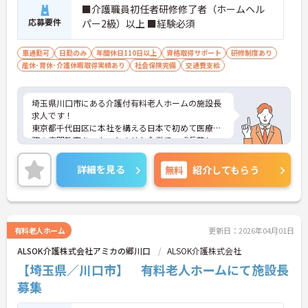
■介護職員初任者研修修了者（ホームヘル
応募要件
パー2級）以上 ■経験必須
車通勤可
日勤のみ
年間休日110日以上
資格取得サポート
研修制度あり
産休･育休･介護休暇取得実績あり
社会保険完備
交通費支給
埼玉県川口市にある介護付有料老人ホームの施設長
求人です！
東京都千代田区に本社を構える日本で初めて医療事
務の専門教育をスタートさせた企業で、成長著し
く、経営基盤も安定しております。
ご興味ある方には、面接対策ポイントなど、詳細を
詳細を見る
無料
紹介してもらう
お話しいたしますのでお気軽にご相談ください。
有料老人ホーム
更新日：2026年04月01日
ALSOK介護株式会社アミカの郷川口
ALSOK介護株式会社
【埼玉県／川口市】 有料老人ホームにて施設長
募集