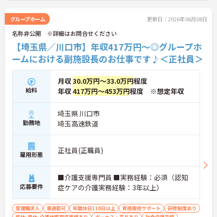
グループホーム
更新日：2026年06月08日
名称非公開 ※詳細はお問合せください
【埼玉県／川口市】年収417万円～◎グループホ
ームにおける副施設長のお仕事です♪＜正社員＞
月収
30.0万円～33.0万円
程度
給料
年収
417万円～453万円
程度 ※想定年収
埼玉県 川口市
勤務地
埼玉高速鉄道
正社員(正職員)
雇用形態
■介護支援専門員 ■実務経験：必須（認知
応募要件
症ケアの介護実務経験：3年以上）
管理職求人
車通勤可
年間休日110日以上
資格取得サポート
研修制度あり
産休･育休･介護休暇取得実績あり
ボーナス・賞与あり
社会保険完備