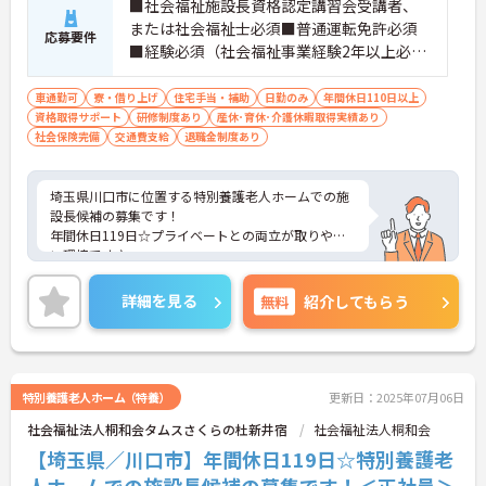
■社会福祉施設長資格認定講習会受講者、
または社会福祉士必須■普通運転免許必須
応募要件
■経験必須（社会福祉事業経験2年以上必
須）
車通勤可
寮・借り上げ
住宅手当・補助
日勤のみ
年間休日110日以上
資格取得サポート
研修制度あり
産休･育休･介護休暇取得実績あり
社会保険完備
交通費支給
退職金制度あり
埼玉県川口市に位置する特別養護老人ホームでの施
設長候補の募集です！
年間休日119日☆プライベートとの両立が取りやす
い環境です♪
ご興味ある方には、面接対策ポイントなど、さらに
詳細をお話しいたしますのでお気軽にご相談くださ
詳細を見る
無料
紹介してもらう
い。
特別養護老人ホーム（特養）
更新日：2025年07月06日
社会福祉法人桐和会タムスさくらの杜新井宿
社会福祉法人桐和会
【埼玉県／川口市】年間休日119日☆特別養護老