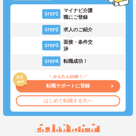
マイナビ介護
1
STEP
職にご登録
2
求人のご紹介
STEP
面接・条件交
3
STEP
渉
4
転職成功！
STEP
転職サポートに登録
はじめて転職する方へ