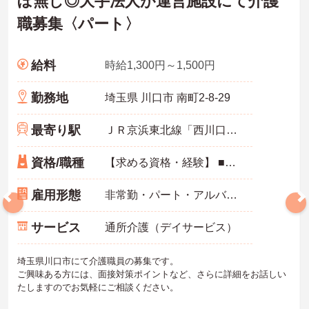
ぼ無し◎大手法人が運営施設にて介護
職募集〈パート〉
給料
時給1,300円～1,500円
勤務地
埼玉県 川口市 南町2-8-29
最寄り駅
ＪＲ京浜東北線「西川口駅」徒歩17分
資格/職種
【求める資格・経験】 ■介護職員初任者研修（旧ヘルパー2級）以上 ■簡単なPC操作Excel、Wordできる方 ■未経験・ブランク検討可
雇用形態
非常勤・パート・アルバイト
サービス
通所介護（デイサービス）
埼玉県川口市にて介護職員の募集です。
ご興味ある方には、面接対策ポイントなど、さらに詳細をお話しい
たしますのでお気軽にご相談ください。