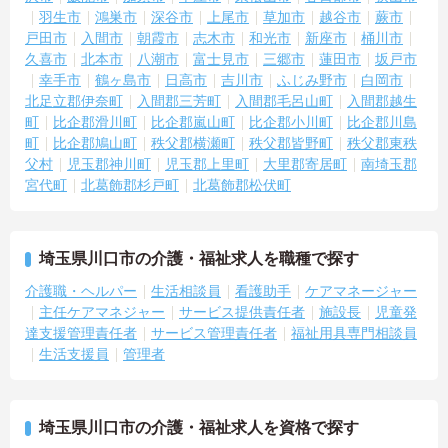
羽生市
鴻巣市
深谷市
上尾市
草加市
越谷市
蕨市
戸田市
入間市
朝霞市
志木市
和光市
新座市
桶川市
久喜市
北本市
八潮市
富士見市
三郷市
蓮田市
坂戸市
幸手市
鶴ヶ島市
日高市
吉川市
ふじみ野市
白岡市
北足立郡伊奈町
入間郡三芳町
入間郡毛呂山町
入間郡越生
町
比企郡滑川町
比企郡嵐山町
比企郡小川町
比企郡川島
町
比企郡鳩山町
秩父郡横瀬町
秩父郡皆野町
秩父郡東秩
父村
児玉郡神川町
児玉郡上里町
大里郡寄居町
南埼玉郡
宮代町
北葛飾郡杉戸町
北葛飾郡松伏町
埼玉県川口市の介護・福祉求人を職種で探す
介護職・ヘルパー
生活相談員
看護助手
ケアマネージャー
主任ケアマネジャー
サービス提供責任者
施設長
児童発
達支援管理責任者
サービス管理責任者
福祉用具専門相談員
生活支援員
管理者
埼玉県川口市の介護・福祉求人を資格で探す