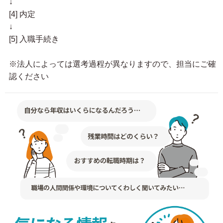
↓
[4] 内定
↓
[5] 入職手続き
※法人によっては選考過程が異なりますので、担当にご確
認ください