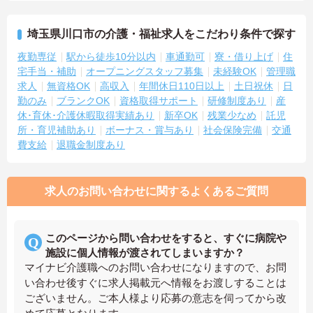
埼玉県川口市の介護・福祉求人をこだわり条件で探す
夜勤専従
駅から徒歩10分以内
車通勤可
寮・借り上げ
住
宅手当・補助
オープニングスタッフ募集
未経験OK
管理職
求人
無資格OK
高収入
年間休日110日以上
土日祝休
日
勤のみ
ブランクOK
資格取得サポート
研修制度あり
産
休･育休･介護休暇取得実績あり
新卒OK
残業少なめ
託児
所・育児補助あり
ボーナス・賞与あり
社会保険完備
交通
費支給
退職金制度あり
求人のお問い合わせに関するよくあるご質問
このページから問い合わせをすると、すぐに病院や
施設に個人情報が渡されてしまいますか？
マイナビ介護職へのお問い合わせになりますので、お問
い合わせ後すぐに求人掲載元へ情報をお渡しすることは
ございません。ご本人様より応募の意志を伺ってから改