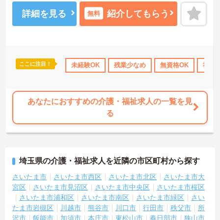
詳細を見る
紹介してもらう
無料
ここに注目！
休日110日以上
資格取得サポート
未経験OK
残業少なめ
研修制度あり
無資格OK
産休･育休･介
社会
あなたにおすすめの介護・福祉求人の一覧を見
る
埼玉県の介護・福祉求人を近隣の市区町村から探す
さいたま市
さいたま市西区
さいたま市北区
さいたま市大
宮区
さいたま市見沼区
さいたま市中央区
さいたま市桜区
さいたま市浦和区
さいたま市南区
さいたま市緑区
さい
たま市岩槻区
川越市
熊谷市
川口市
行田市
秩父市
所
沢市
飯能市
加須市
本庄市
東松山市
春日部市
狭山市