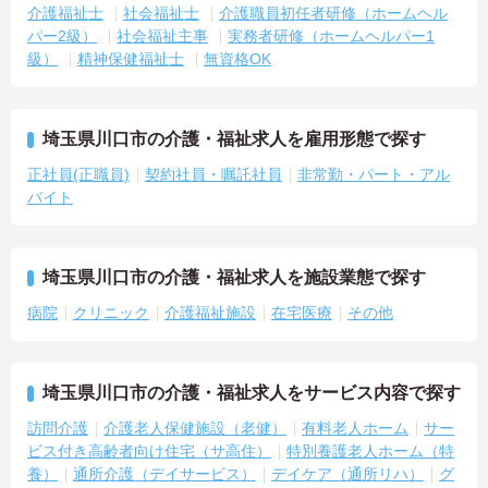
介護福祉士
社会福祉士
介護職員初任者研修（ホームヘル
パー2級）
社会福祉主事
実務者研修（ホームヘルパー1
級）
精神保健福祉士
無資格OK
埼玉県川口市の介護・福祉求人を雇用形態で探す
正社員(正職員)
契約社員・嘱託社員
非常勤・パート・アル
バイト
埼玉県川口市の介護・福祉求人を施設業態で探す
病院
クリニック
介護福祉施設
在宅医療
その他
埼玉県川口市の介護・福祉求人をサービス内容で探す
訪問介護
介護老人保健施設（老健）
有料老人ホーム
サー
ビス付き高齢者向け住宅（サ高住）
特別養護老人ホーム（特
養）
通所介護（デイサービス）
デイケア（通所リハ）
グ