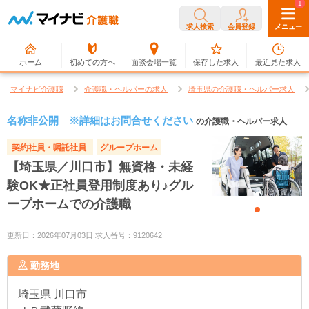
0
1
求人検索
会員登録
メニュー
ホーム
初めての方へ
面談会場一覧
保存した求人
最近見た求人
マイナビ介護職
介護職・ヘルパーの求人
埼玉県の介護職・ヘルパー求人
名称非公開 ※詳細はお問合せください
の介護職・ヘルパー求人
契約社員・嘱託社員
グループホーム
【埼玉県／川口市】無資格・未経
験OK★正社員登用制度あり♪グル
ープホームでの介護職
更新日：2026年07月03日 求人番号：9120642
勤務地
埼玉県
川口市