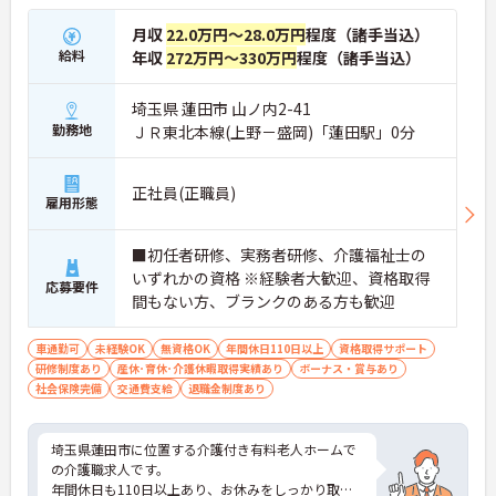
月収
22.0万円～28.0万円
程度（諸手当込）
給料
年収
272万円～330万円
程度（諸手当込）
埼玉県 蓮田市 山ノ内2-41
勤務地
ＪＲ東北本線(上野－盛岡)「蓮田駅」0分
正社員(正職員)
雇用形態
■初任者研修、実務者研修、介護福祉士の
いずれかの資格 ※経験者大歓迎、資格取得
応募要件
間もない方、ブランクのある方も歓迎
車通勤可
未経験OK
無資格OK
年間休日110日以上
資格取得サポート
研修制度あり
産休･育休･介護休暇取得実績あり
ボーナス・賞与あり
社会保険完備
交通費支給
退職金制度あり
埼玉県蓮田市に位置する介護付き有料老人ホームで
の介護職求人です。
年間休日も110日以上あり、お休みをしっかり取れ