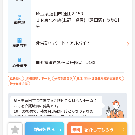
埼玉県 蓮田市 蓮田2-153
ＪＲ東北本線(上野－盛岡)「蓮田駅」徒歩11
勤務地
分
非常勤・パート・アルバイト
雇用形態
■介護職員初任者研修以上必須
応募要件
車通勤可
資格取得サポート
研修制度あり
産休･育休･介護休暇取得実績あり
社会保険完備
埼玉県蓮田市に位置する介護付き有料老人ホームに
おける介護職員の募集です。
18：30終業で、残業月1時間程度とかなり少なめな
のでお仕事終わりの時間を大切に働けます◎
育児休業・介護休業・看護休暇取得実績あり！長く
勤めやすい環境が整っています♪
詳細を見る
無料
紹介してもらう
ご興味のある方には面接ポイントをお伝えしますの