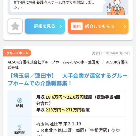
8年4月に特別養護老人ホームひのでを開設しまし
た。
ご利用者様及びご家族の皆様が求めるものを理解し
提供できるよう取り組んでいます。安全かつ安心で
詳細を見る
無料
紹介してもらう
きるよう最適なサービスと生活を提供すべく取り組
んでいます。
託児所ありなので子育て世代の方にも働きやすい環
境です♪
グループホーム
更新日：2026年03月26日
ALSOK介護株式会社グループホームみんなの家・蓮田東
ALSOK介護株
また、今回の募集は未経験の方でも検討OK◎これか
式会社
ら頑張りたい、チャレンジしたい方にもオススメの
求人です。
【埼玉県／蓮田市】 大手企業が運営するグルー
プホームでの介護職募集！
ご興味ある方には、面接対策ポイントなど、さらに
詳細をお話しいたしますのでお気軽にご相談くださ
い。
月収
18.6万円～22.6万円
程度（夜勤手当4回
分含む）
給料
年収
223万円～271万円
程度
埼玉県 蓮田市 東2-1-19
ＪＲ東北本線(上野－盛岡)「宇都宮駅」徒歩
勤務地