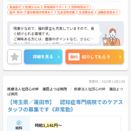
車通勤可
残業少なめ
資格取得サポート
研修制度あり
産休･育休･介護休暇取得実績あり
社会保険完備
交通費支給
退職金制度あり
残業少なめで、福利厚生も充実していますので、長
く続けられる環境です。
ご興味ある方には、面接のポイントなど、さらに詳
細をお話致しますのでお気軽にご相談ください。
詳細を見る
無料
紹介してもらう
更新日：2025年11月11日
医療法人社団心の絆 蓮田よつば病院
医療法人社団心の絆 蓮田よつ
ば病院
【埼玉県／蓮田市】 認知症専門病院でのケアス
タッフの募集です《非常勤》
時給
1,141円
～
給料