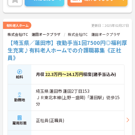
有料老人ホーム
更新日：2025年02月27日
株式会社ITC 蓮田オークプラザ
株式会社ITC 蓮田オークプラザ
【埼玉県／蓮田市】夜勤手当1回7500円◎福利厚
生充実♪有料老人ホームでの介護職募集《正社
員》
月収
22.3万円～24.1万円
程度(諸手当込み)
給料
埼玉県 蓮田市 蓮田2丁目153
ＪＲ東北本線(上野－盛岡)「蓮田駅」徒歩15
勤務地
分
正社員(正職員)
雇用形態