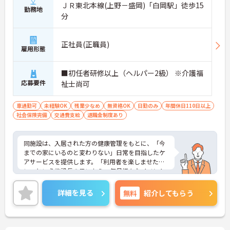
ＪＲ東北本線(上野－盛岡)「白岡駅」徒歩15
勤務地
分
正社員(正職員)
雇用形態
■初任者研修以上（ヘルパー2級） ※介護福
応募要件
祉士尚可
車通勤可
未経験OK
残業少なめ
無資格OK
日勤のみ
年間休日110日以上
社会保険完備
交通費支給
退職金制度あり
同施設は、入居された方の健康管理をもとに、「今
までの家にいるのと変わりない」日常を目指したケ
アサービスを提供します。「利用者を楽しませた
い」という施設長の思いから、毎月様々なイベント
や、レクリエーションを行っています。（お花見、
お祭りなど）施設で働く職員も、利用者の方と一緒
詳細を見る
無料
紹介してもらう
に楽しんでいます。ご興味のある方は是非お問い合
わせ下さい。