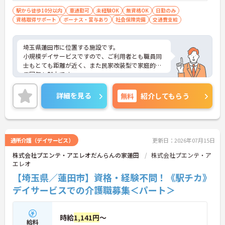
駅から徒歩10分以内
車通勤可
未経験OK
無資格OK
日勤のみ
資格取得サポート
ボーナス・賞与あり
社会保険完備
交通費支給
埼玉県蓮田市に位置する施設です。
小規模デイサービスですので、ご利用者とも職員同
士もとても距離が近く、また民家改装型で家庭的な
雰囲気も魅力です。
ご興味ある方には、面接対策ポイントなど、さらに
詳細をお話しいたしますのでお気軽にご相談くださ
詳細を見る
無料
紹介してもらう
い！
通所介護（デイサービス）
更新日：2026年07月15日
株式会社プエンテ・アエレオだんらんの家蓮田
株式会社プエンテ・ア
エレオ
【埼玉県／蓮田市】資格・経験不問！《駅チカ》
デイサービスでの介護職募集＜パート＞
時給
1,141円
～
給料