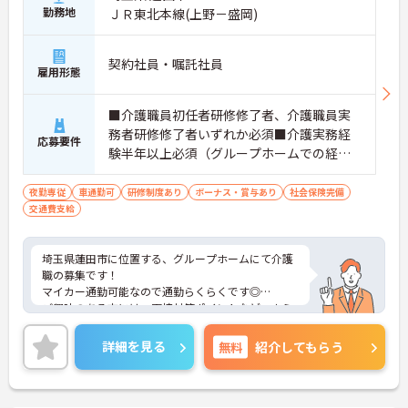
勤務地
ＪＲ東北本線(上野－盛岡)
契約社員・嘱託社員
雇用形態
■介護職員初任者研修修了者、介護職員実
務者研修修了者いずれか必須■介護実務経
応募要件
験半年以上必須（グループホームでの経験
は問いません）■スマートフォンでのデー
タ入力が必須となります
夜勤専従
車通勤可
研修制度あり
ボーナス・賞与あり
社会保険完備
交通費支給
埼玉県蓮田市に位置する、グループホームにて介護
職の募集です！
マイカー通勤可能なので通勤らくらくです◎
ご興味のある方には、面接対策ポイントなど、さら
に詳細をお話しいたしますのでお気軽にご相談くだ
さい！
詳細を見る
無料
紹介してもらう