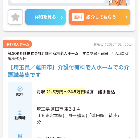
ます。
また資格取得支援制度や研修制度も整備されており
ますので、スキルアップも目指しやすい職場です。
詳細を見る
無料
紹介してもらう
ご興味をお持ちの方には詳細の情報や面接のポイン
トをお伝えしますのでお気軽にお問い合わせくださ
いませ。
有料老人ホーム
更新日：2026年03月30日
ALSOK介護株式会社介護付有料老人ホーム すこや家・蓮田
ALSOK介
護株式会社
【埼玉県／蓮田市】介護付有料老人ホームでの介
護職募集です
月収
21.5万円～24.5万円
程度 諸手当込
給料
埼玉県 蓮田市 東2-1-4
ＪＲ東北本線(上野－盛岡)「蓮田駅」徒歩7
勤務地
分