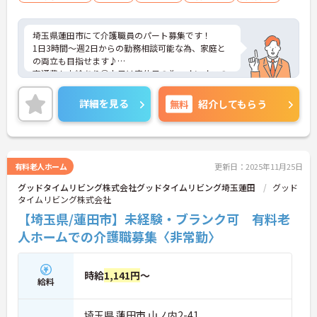
埼玉県蓮田市にて介護職員のパート募集です！
1日3時間～週2日からの勤務相談可能な為、家庭と
の両立も目指せます♪
交通費も支給あり◎土日は定休日の為、オンオフの
メリハリもしっかりつきます◎
ご興味のある方には、面接対策ポイントなどさらに
詳細を見る
無料
紹介してもらう
詳細をお話いたしますので、お気軽にご相談くださ
い。
有料老人ホーム
更新日：2025年11月25日
グッドタイムリビング株式会社グッドタイムリビング埼玉蓮田
グッド
タイムリビング株式会社
【埼玉県/蓮田市】未経験・ブランク可 有料老
人ホームでの介護職募集〈非常勤〉
時給
1,141円
～
給料
埼玉県 蓮田市 山ノ内2-41