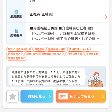
7分
正社員(正職員)
雇用形態
■介護福祉士免許 ■介護職員初任者研修
（ヘルパー2級）、介護福祉士実務者研修
応募要件
（ヘルパー1級）修了 ※介護職としての経験
があればなお可
駅から徒歩10分以内
車通勤可
住宅手当・補助
資格取得サポート
研修制度あり
産休･育休･介護休暇取得実績あり
社会保険完備
交通費支給
退職金制度あり
介護職の経験のある方歓迎！ただし、未経験の方で
も充実した研修制度があるので安心してご就業いた
だけます。ご興味ある方には、面接のポイントな
ど、さらに詳細をお話致しますのでお気軽にご相談
ください。
詳細を見る
無料
紹介してもらう