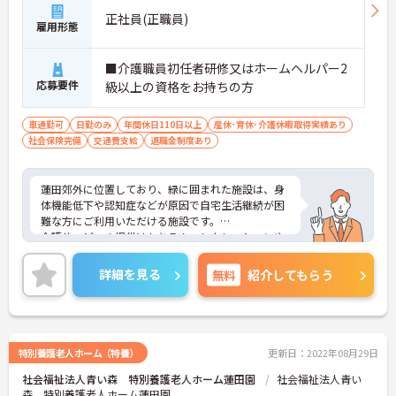
正社員(正職員)
雇用形態
■介護職員初任者研修又はホームヘルパー2
応募要件
級以上の資格をお持ちの方
車通勤可
日勤のみ
年間休日110日以上
産休･育休･介護休暇取得実績あり
社会保険完備
交通費支給
退職金制度あり
蓮田郊外に位置しており、緑に囲まれた施設は、身
体機能低下や認知症などが原因で自宅生活継続が困
難な方にご利用いただける施設です。
介護サービスの提供はもちろん、レクレーションや
体操等を通していつまでもご利用者様が「参加」
「活動」し職員や他利用者様等と「交流」し、生活
詳細を見る
無料
紹介してもらう
を送って頂けるよう支援しています。無料駐車場が
完備してありますのでマイカー通勤可能です。
ご興味のある方には、面接対策ポイントなど、さら
に詳細をお話しいたしますので、お気軽にご相談く
ださい。
特別養護老人ホーム（特養）
更新日：2022年08月29日
社会福祉法人青い森 特別養護老人ホーム蓮田園
社会福祉法人青い
森 特別養護老人ホーム蓮田園