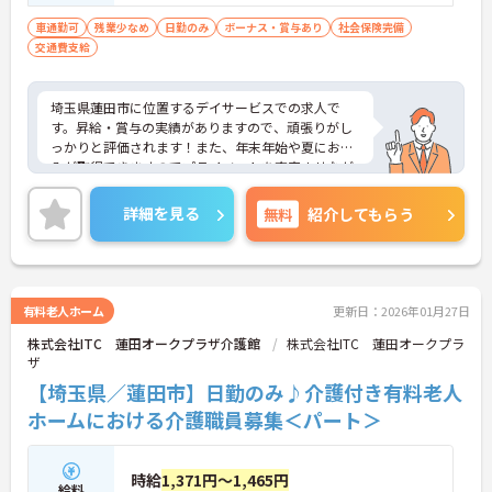
車通勤可
残業少なめ
日勤のみ
ボーナス・賞与あり
社会保険完備
交通費支給
埼玉県蓮田市に位置するデイサービスでの求人で
す。昇給・賞与の実績がありますので、頑張りがし
っかりと評価されます！また、年末年始や夏にお休
みが取得できますのでプライベートを充実させなが
らムリなく働けます★ご興味のある方には、面接対
策ポイントなど、さらに詳細をご案内しますのでお
詳細を見る
無料
紹介してもらう
気軽にご相談ください！
有料老人ホーム
更新日：2026年01月27日
株式会社ITC 蓮田オークプラザ介護館
株式会社ITC 蓮田オークプラ
ザ
【埼玉県／蓮田市】日勤のみ♪介護付き有料老人
ホームにおける介護職員募集＜パート＞
時給
1,371円～1,465円
給料