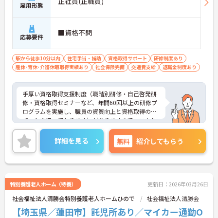
正社員(正職員)
雇用形態
■資格不問
応募要件
駅から徒歩10分以内
住宅手当・補助
資格取得サポート
研修制度あり
産休･育休･介護休暇取得実績あり
社会保険完備
交通費支給
退職金制度あり
手厚い資格取得支援制度（職階別研修・自己啓発研
修・資格取得セミナーなど、年間60回以上の研修プ
ログラムを実施し、職員の資質向上と資格取得のサ
ポートを行っております）がありますので、スキル
アップされたい方におすすめです！
また、すべての働く方が「安心して長く活躍できる
詳細を見る
無料
紹介してもらう
職場」を提供すべく、様々な福利厚生制度をご用意
しております。
ご興味ある方には、面接対策ポイントなど、さらに
詳細をお話しいたしますのでお気軽にご相談くださ
い！
特別養護老人ホーム（特養）
更新日：2026年03月26日
社会福祉法人清勝会特別養護老人ホームひので
社会福祉法人清勝会
【埼玉県／蓮田市】託児所あり／マイカー通勤O