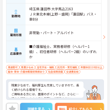
埼玉県 蓮田市 大字馬込2163
ＪＲ東北本線(上野－盛岡)「蓮田駅」バス・
勤務地
車8分
非常勤・パート・アルバイト
雇用形態
■介護福祉士、実務者研修（ヘルパー1
級）、初任者研修（ヘルパー2級）のいずれ
応募要件
か
車通勤可
残業少なめ
住宅手当・補助
託児所・育児補助
年間休日110日以上
産休･育休･介護休暇取得実績あり
社会保険完備
交通費支給
残業少なめで、福利厚生も充実していますので、長
く続けられる環境です。
ご興味ある方には、面接のポイントなど、さらに詳
細をお話致しますのでお気軽にご相談ください。
詳細を見る
無料
紹介してもらう