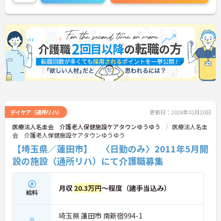
で、お気軽にお問い合わせください！
デイケア（通所リハ）
更新日：2026年01月20日
医療法人名圭会 介護老人保健施設ケアタウンゆうゆう
医療法人名圭
会 介護老人保健施設ケアタウンゆうゆう
【埼玉県／蓮田市】 〈日勤のみ〉2011年5月開
設の施設（通所リハ）にて介護職募集
月収
20.3万円
～程度（諸手当込み）
給料
埼玉県 蓮田市 南新宿994-1