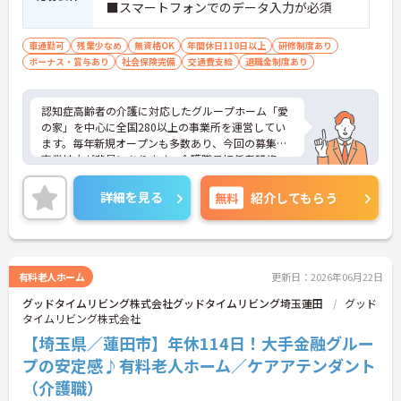
■スマートフォンでのデータ入力が必須
車通勤可
残業少なめ
無資格OK
年間休日110日以上
研修制度あり
ボーナス・賞与あり
社会保険完備
交通費支給
退職金制度あり
認知症高齢者の介護に対応したグループホーム「愛
の家」を中心に全国280以上の事業所を運営してい
ます。毎年新規オープンも多数あり、今回の募集は
事業拡大が背景にあります。介護職員初任者研修、
介護支援専門員、タクティールケアなどの資格取得
のサポートあり！現場を最大限サポートするため
詳細を見る
無料
紹介してもらう
に、教育・研修・採用を専門とする部署や、コンプ
ライアンスを推進する部署があり、グループ企業を
含めた柔軟かつ強固なバックアップがあります。ご
興味ある方には、面接対策ポイントなど、さらに詳
細をお話しいたしますのでお気軽にご相談くださ
有料老人ホーム
更新日：2026年06月22日
い。
グッドタイムリビング株式会社グッドタイムリビング埼玉蓮田
グッド
タイムリビング株式会社
【埼玉県／蓮田市】年休114日！大手金融グルー
プの安定感♪有料老人ホーム／ケアアテンダント
（介護職）