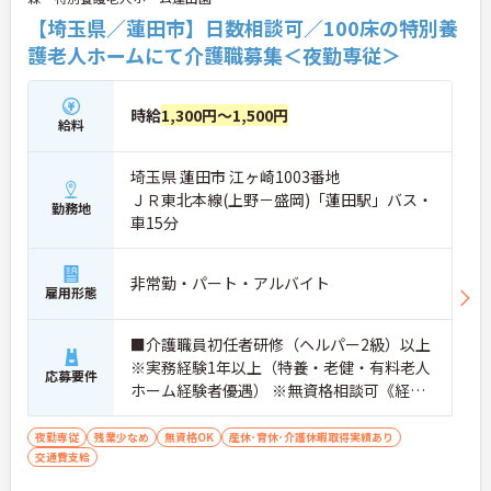
【埼玉県／蓮田市】日数相談可／100床の特別養
護老人ホームにて介護職募集＜夜勤専従＞
時給
1,300円～1,500円
給料
埼玉県 蓮田市 江ヶ崎1003番地
ＪＲ東北本線(上野－盛岡)「蓮田駅」バス・
勤務地
車15分
非常勤・パート・アルバイト
雇用形態
■介護職員初任者研修（ヘルパー2級）以上
※実務経験1年以上（特養・老健・有料老人
応募要件
ホーム経験者優遇） ※無資格相談可《経験
者》
夜勤専従
残業少なめ
無資格OK
産休･育休･介護休暇取得実績あり
交通費支給