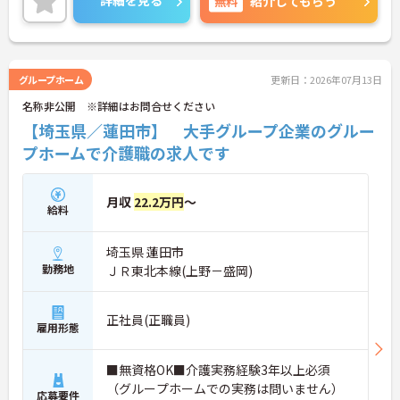
詳細を見る
無料
紹介してもらう
い！
グループホーム
更新日：2026年07月13日
名称非公開 ※詳細はお問合せください
【埼玉県／蓮田市】 大手グループ企業のグルー
プホームで介護職の求人です
月収
22.2万円
～
給料
埼玉県 蓮田市
勤務地
ＪＲ東北本線(上野－盛岡)
正社員(正職員)
雇用形態
■無資格OK■介護実務経験3年以上必須
（グループホームでの実務は問いません）
応募要件