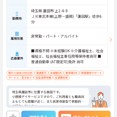
埼玉県 蓮田市 上1-4-9
ＪＲ東北本線(上野－盛岡)「蓮田駅」徒歩6
勤務地
分
非常勤・パート・アルバイト
雇用形態
■資格不問 ※未経験OK ※介護福祉士、社会
福祉士、社会福祉主事任用等保持者尚可 ■
応募要件
普通自動車 (AT限定可)免許 尚可
駅から徒歩10分以内
車通勤可
未経験OK
無資格OK
資格取得サポート
ボーナス・賞与あり
社会保険完備
交通費支給
埼玉県蓮田市に位置する施設です。
小規模デイサービスですので、ご利用者とも職員同
士もとても距離が近く、また民家改装型で家庭的な
雰囲気も魅力です。
ご興味ある方には、面接対策ポイントなど、さらに
詳細をお話しいたしますのでお気軽にご相談くださ