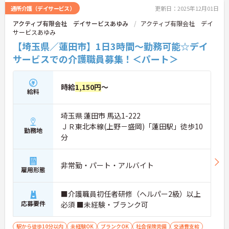
通所介護（デイサービス）
更新日：2025年12月01日
アクティブ有限会社 デイサービスあゆみ
アクティブ有限会社 デイ
サービスあゆみ
【埼玉県／蓮田市】1日3時間～勤務可能☆デイ
サービスでの介護職員募集！＜パート＞
時給
1,150円
～
給料
埼玉県 蓮田市 馬込1-222
ＪＲ東北本線(上野－盛岡)「蓮田駅」徒歩10
勤務地
分
非常勤・パート・アルバイト
雇用形態
■介護職員初任者研修（ヘルパー2級）以上
応募要件
必須 ■未経験・ブランク可
駅から徒歩10分以内
未経験OK
ブランクOK
社会保険完備
交通費支給