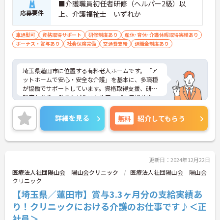
■介護職員初任者研修（ヘルパー2級）以
応募要件
上、介護福祉士 いずれか
車通勤可
資格取得サポート
研修制度あり
産休･育休･介護休暇取得実績あり
ボーナス・賞与あり
社会保険完備
交通費支給
退職金制度あり
埼玉県蓮田市に位置する有料老人ホームです。「ア
ットホームで安心・安全な介護」を基本に、多職種
が協働でサポートしています。資格取得支援、研修
制度もあり、働きながらスキルアップも目指せま
す。ご興味のある方には、面接対策ポイントなど、
さらに詳細をお話しいたしますのでお気軽にご相談
詳細を見る
無料
紹介してもらう
ください！
更新日：2024年12月22日
医療法人社団陽山会 陽山会クリニック
医療法人社団陽山会 陽山会
クリニック
【埼玉県／蓮田市】賞与3.3ヶ月分の支給実績あ
り！クリニックにおける介護のお仕事です♪＜正
社員＞