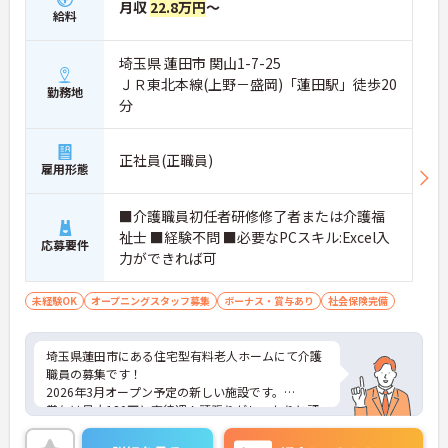
月収
22.8万円
～
給料
埼玉県 蓮田市 関山1-7-25
ＪＲ東北本線(上野－盛岡)「蓮田駅」徒歩20
勤務地
分
正社員(正職員)
雇用形態
■介護職員初任者研修修了者または介護福
祉士 ■経験不問 ■必要なPCスキル:Excel入
応募要件
力ができれば可
未経験OK
オープニングスタッフ募集
ボーナス・賞与あり
社会保険完備
埼玉県蓮田市にある住宅型有料老人ホームにて介護
職員の募集です！
2026年3月オープン予定の新しい施設です。
賞与は最大120万と高待遇！頑張りがしっかりと評
価される環境です。
マンツーマン指導による安心の研修体制も魅力で