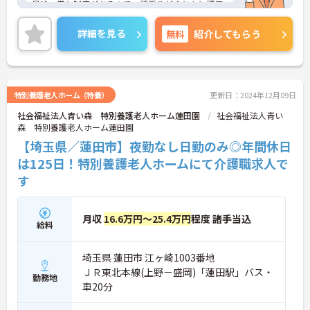
昇給・賞与制度があるので、頑張りがきちんと評価
される職場です。また、週休2日制なので、きちんと
お休みを取ることができ、メリハリをつけた働き方
詳細を見る
無料
紹介してもらう
ができます。
ご興味のある方には、面接対策ポイントなど、さら
に詳細をお話しいたしますのでお気軽にご相談くだ
さい！
特別養護老人ホーム（特養）
更新日：2024年12月09日
社会福祉法人青い森 特別養護老人ホーム蓮田園
社会福祉法人青い
森 特別養護老人ホーム蓮田園
【埼玉県／蓮田市】夜勤なし日勤のみ◎年間休日
は125日！特別養護老人ホームにて介護職求人で
す
月収
16.6万円～25.4万円
程度 諸手当込
給料
埼玉県 蓮田市 江ヶ崎1003番地
ＪＲ東北本線(上野－盛岡)「蓮田駅」バス・
勤務地
車20分