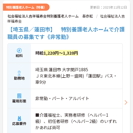
特別養護老人ホーム（特養）
更新日：2025年11月12日
社会福祉法人吉祥福寿会特別養護老人ホーム 吾亦紅
社会福祉法人吉
祥福寿会
【埼玉県／蓮田市】 特別養護老人ホームで介護
職員の募集です《非常勤》
時給
1,220円～1,320円
給料
埼玉県 蓮田市 大字閏戸1885
ＪＲ東北本線(上野－盛岡)「蓮田駅」バス・
勤務地
車9分
非常勤・パート・アルバイト
雇用形態
■介護福祉士、実務者研修（ヘルパー1
級）、初任者研修（ヘルパー2級）のいずれ
応募要件
かあれば尚可