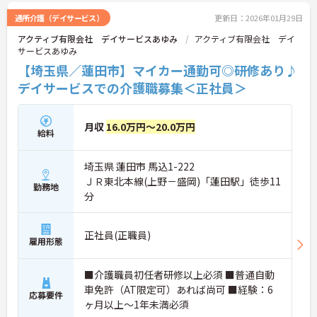
通所介護（デイサービス）
更新日：2026年01月29日
アクティブ有限会社 デイサービスあゆみ
アクティブ有限会社 デイ
サービスあゆみ
【埼玉県／蓮田市】マイカー通勤可◎研修あり♪
デイサービスでの介護職募集＜正社員＞
月収
16.0万円～20.0万円
給料
埼玉県 蓮田市 馬込1-222
ＪＲ東北本線(上野－盛岡)「蓮田駅」徒歩11
勤務地
分
正社員(正職員)
雇用形態
■介護職員初任者研修以上必須 ■普通自動
車免許（AT限定可）あれば尚可 ■経験：6
応募要件
ヶ月以上～1年未満必須