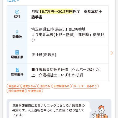
月収
16.7万円～20.2万円
程度 ※基本給＋
給料
諸手当
埼玉県 蓮田市 馬込5丁目198番地
ＪＲ東北本線(上野－盛岡)「蓮田駅」徒歩16
勤務地
分
正社員(正職員)
雇用形態
■介護職員初任者研修（ヘルパー2級）以
応募要件
上、介護福祉士：いずれか必須
車通勤可
残業少なめ
日勤のみ
研修制度あり
ボーナス・賞与あり
社会保険完備
交通費支給
埼玉県蓮田市にあるクリニックにおける介護職員の
募集です。人工透析を中心とした医療に取り組んで
います。