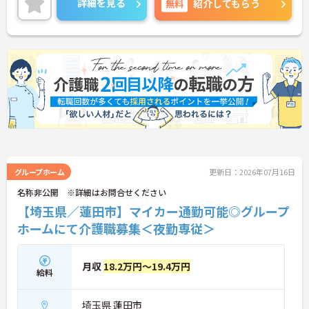
詳細を見る
無料
紹介してもらう
す。シフト柔軟でプライベート重視の方にもおすす
め。
ご興味がある方は、ご面接のポイントをお伝えしま
すので、お気軽にお問い合わせください。
グループホーム
更新日：2026年07月16日
名称非公開 ※詳細はお問合せください
【埼玉県／蓮田市】マイカー通勤可能◎グループ
ホームにて介護職募集＜夜勤専従＞
月収
18.2万円～19.4万円
給料
埼玉県 蓮田市