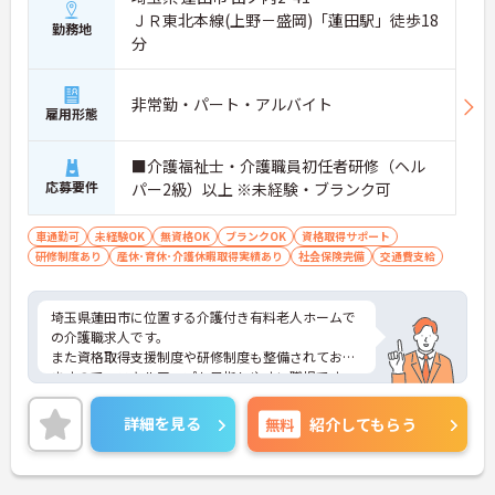
ＪＲ東北本線(上野－盛岡)「蓮田駅」徒歩18
勤務地
分
非常勤・パート・アルバイト
雇用形態
■介護福祉士・介護職員初任者研修（ヘル
応募要件
パー2級）以上 ※未経験・ブランク可
車通勤可
未経験OK
無資格OK
ブランクOK
資格取得サポート
研修制度あり
産休･育休･介護休暇取得実績あり
社会保険完備
交通費支給
埼玉県蓮田市に位置する介護付き有料老人ホームで
の介護職求人です。
また資格取得支援制度や研修制度も整備されており
ますので、スキルアップも目指しやすい職場です。
ご興味をお持ちの方には詳細の情報や面接のポイン
トをお伝えしますのでお気軽にお問い合わせくださ
詳細を見る
無料
紹介してもらう
いませ。