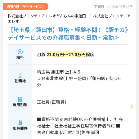
通所介護（デイサービス）
更新日：2026年07月15日
株式会社プエンテ・アエレオだんらんの家蓮田
株式会社プエンテ・ア
エレオ
【埼玉県／蓮田市】資格・経験不問！《駅チカ》
デイサービスでの介護職募集＜日勤・常勤＞
月収
21.0万円～27.0万円
程度
給料
埼玉県 蓮田市 上1-4-9
ＪＲ東北本線(上野－盛岡)「蓮田駅」徒歩6
勤務地
分
正社員(正職員)
雇用形態
■資格不問 ※未経験OK ※介護福祉士、社会
福祉士、社会福祉主事任用等保持者尚可 ■
応募要件
普通自動車 (AT限定可)免許 尚可