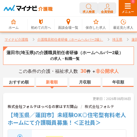
0
0
求人検索
会員登録
メニュー
ホーム
初めての方へ
面談会場一覧
保存した求人
最近見た求人
マイナビ介護職
介護職員初任者研修（ホームヘルパー2級）
埼玉県
蓮
蓮田市(埼玉県)の介護職員初任者研修（ホームヘルパー2級）
の求人・転職一覧
30
この条件の介護・福祉求人数
非公開求人
件 ＋
おすすめ順
新着順
月収順
年収順
更新日：2026年08月06日
株式会社フォルテほっぺるの家はすだ関山
株式会社フォルテ
【埼玉県／蓮田市】未経験OK◎住宅型有料老人
ホームにて介護職員募集！＜正社員＞