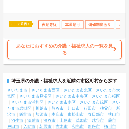
ここに注目！
休日110日以上
資格取得サポート
夜勤専従
車通勤可
研修制度あり
研修制度あり
産休･育休･介
ボー
あなたにおすすめの介護・福祉求人の一覧を見
る
埼玉県の介護・福祉求人を近隣の市区町村から探す
さいたま市
さいたま市西区
さいたま市北区
さいたま市大
宮区
さいたま市見沼区
さいたま市中央区
さいたま市桜区
さいたま市浦和区
さいたま市南区
さいたま市緑区
さい
たま市岩槻区
川越市
熊谷市
川口市
行田市
秩父市
所
沢市
飯能市
加須市
本庄市
東松山市
春日部市
狭山市
羽生市
鴻巣市
深谷市
上尾市
草加市
越谷市
蕨市
戸田市
入間市
朝霞市
志木市
和光市
新座市
桶川市