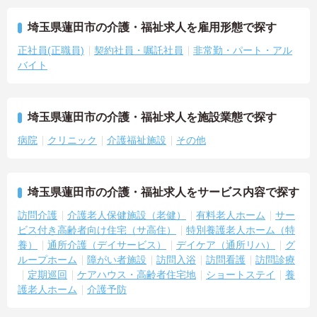
埼玉県蓮田市の介護・福祉求人を雇用形態で探す
正社員(正職員)
契約社員・嘱託社員
非常勤・パート・アル
バイト
埼玉県蓮田市の介護・福祉求人を施設業態で探す
病院
クリニック
介護福祉施設
その他
埼玉県蓮田市の介護・福祉求人をサービス内容で探す
訪問介護
介護老人保健施設（老健）
有料老人ホーム
サー
ビス付き高齢者向け住宅（サ高住）
特別養護老人ホーム（特
養）
通所介護（デイサービス）
デイケア（通所リハ）
グ
ループホーム
障がい者施設
訪問入浴
訪問看護
訪問診療
定期巡回
ケアハウス・高齢者住宅地
ショートステイ
養
護老人ホーム
介護予防