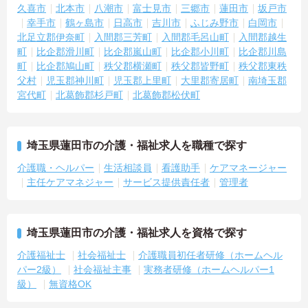
久喜市
北本市
八潮市
富士見市
三郷市
蓮田市
坂戸市
幸手市
鶴ヶ島市
日高市
吉川市
ふじみ野市
白岡市
北足立郡伊奈町
入間郡三芳町
入間郡毛呂山町
入間郡越生
町
比企郡滑川町
比企郡嵐山町
比企郡小川町
比企郡川島
町
比企郡鳩山町
秩父郡横瀬町
秩父郡皆野町
秩父郡東秩
父村
児玉郡神川町
児玉郡上里町
大里郡寄居町
南埼玉郡
宮代町
北葛飾郡杉戸町
北葛飾郡松伏町
埼玉県蓮田市の介護・福祉求人を職種で探す
介護職・ヘルパー
生活相談員
看護助手
ケアマネージャー
主任ケアマネジャー
サービス提供責任者
管理者
埼玉県蓮田市の介護・福祉求人を資格で探す
介護福祉士
社会福祉士
介護職員初任者研修（ホームヘル
パー2級）
社会福祉主事
実務者研修（ホームヘルパー1
級）
無資格OK