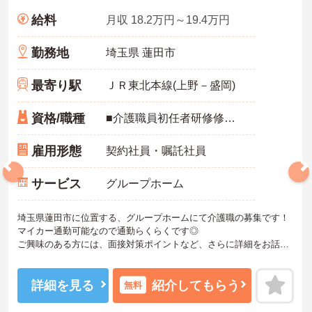
給料
月収 18.2万円～19.4万円
勤務地
埼玉県 蓮田市
最寄り駅
ＪＲ東北本線(上野－盛岡)
資格/職種
■介護職員初任者研修修了者、介護職員実務者研修修了者いずれか必須■介護実務経験半年以上必須（グループホームでの経験は問いません）■スマートフォンでのデータ入力が必須となります
雇用形態
契約社員・嘱託社員
サービス
グループホーム
埼玉県蓮田市に位置する、グループホームにて介護職の募集です！
マイカー通勤可能なので通勤らくらくです◎
ご興味のある方には、面接対策ポイントなど、さらに詳細をお話し
いたしますのでお気軽にご相談ください！
詳細を見る
紹介してもらう
無料