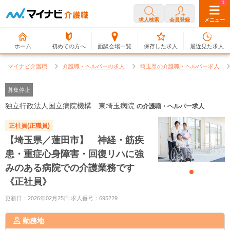
0
1
求人検索
会員登録
メニュー
ホーム
初めての方へ
面談会場一覧
保存した求人
最近見た求人
マイナビ介護職
介護職・ヘルパーの求人
埼玉県の介護職・ヘルパー求人
募集停止
独立行政法人国立病院機構 東埼玉病院
の介護職・ヘルパー求人
正社員(正職員)
【埼玉県／蓮田市】 神経・筋疾
患・重症心身障害・回復リハに強
みのある病院での介護業務です
《正社員》
更新日：2026年02月25日 求人番号：695229
勤務地