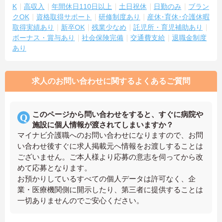
K
高収入
年間休日110日以上
土日祝休
日勤のみ
ブラン
クOK
資格取得サポート
研修制度あり
産休･育休･介護休暇
取得実績あり
新卒OK
残業少なめ
託児所・育児補助あり
ボーナス・賞与あり
社会保険完備
交通費支給
退職金制度
あり
求人のお問い合わせに関するよくあるご質問
このページから問い合わせをすると、すぐに病院や
施設に個人情報が渡されてしまいますか？
マイナビ介護職へのお問い合わせになりますので、お問
い合わせ後すぐに求人掲載元へ情報をお渡しすることは
ございません。ご本人様より応募の意志を伺ってから改
めて応募となります。
お預かりしているすべての個人データは許可なく、企
業・医療機関側に開示したり、第三者に提供することは
一切ありませんのでご安心ください。