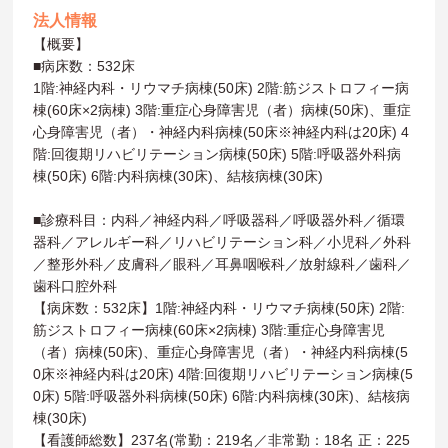
法人情報
【概要】
■病床数：532床
1階:神経内科・リウマチ病棟(50床) 2階:筋ジストロフィー病
棟(60床×2病棟) 3階:重症心身障害児（者）病棟(50床)、重症
心身障害児（者）・神経内科病棟(50床※神経内科は20床) 4
階:回復期リハビリテーション病棟(50床) 5階:呼吸器外科病
棟(50床) 6階:内科病棟(30床)、結核病棟(30床)
■診療科目：内科／神経内科／呼吸器科／呼吸器外科／循環
器科／アレルギー科／リハビリテーション科／小児科／外科
／整形外科／皮膚科／眼科／耳鼻咽喉科／放射線科／歯科／
歯科口腔外科
【病床数：532床】1階:神経内科・リウマチ病棟(50床) 2階:
筋ジストロフィー病棟(60床×2病棟) 3階:重症心身障害児
（者）病棟(50床)、重症心身障害児（者）・神経内科病棟(5
0床※神経内科は20床) 4階:回復期リハビリテーション病棟(5
0床) 5階:呼吸器外科病棟(50床) 6階:内科病棟(30床)、結核病
棟(30床)
【看護師総数】237名(常勤：219名／非常勤：18名 正：225